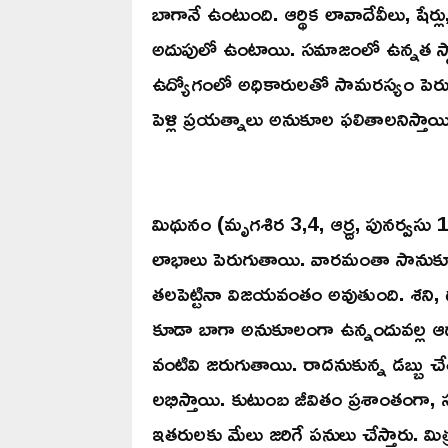
బాగానే ఉంటుంది. ఆర్థిక లావాదేవీలు, షేర్ల
అదుపులో ఉంటాయి. సమాజంలో ఉన్నత స్
ఉద్యోగంలో అధికారులతో సామరస్యం పెరుగుత
పెళ్లి ప్రయత్నాలు అనుకూల ఫలితాలనిస్తా
మిథునం (మృగశిర 3,4, ఆర్ద్ర, పునర్వసు 1
లాభాలు పెరుగుతాయి. వారమంతా సానుకూల
తలపెట్టినా విజయవంతం అవుతుంది. శని, 
కూడా బాగా అనుకూలంగా ఉన్నందువల్ల ఆద
వంటివి జరుగుతాయి. రాదనుకున్న డబ్బు 
లభిస్తాయి. కుటుంబ జీవితం ప్రశాంతంగా, 
ఇతరులకు మేలు జరిగే పనులు చేస్తారు. మి