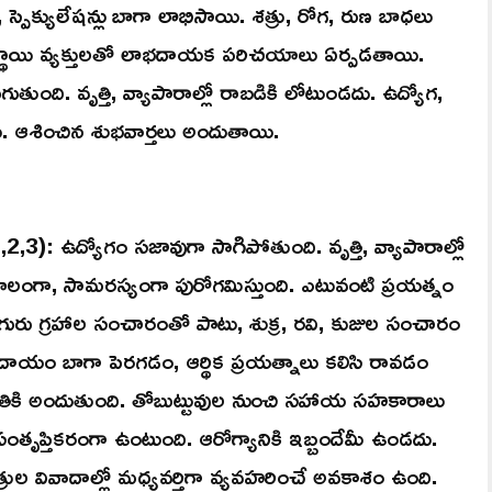
ు, స్పెక్యులేషన్లు బాగా లాభిసాయి. శత్రు, రోగ, రుణ బాధలు
థాయి వ్యక్తులతో లాభదాయక పరిచయాలు ఏర్పడతాయి.
ుంది. వృత్తి, వ్యాపారాల్లో రాబడికి లోటుండదు. ఉద్యోగ,
యి. ఆశించిన శుభవార్తలు అందుతాయి.
,2,3): ఉద్యోగం సజావుగా సాగిపోతుంది. వృత్తి, వ్యాపారాల్లో
ంగా, సామరస్యంగా పురోగమిస్తుంది. ఎటువంటి ప్రయత్నం
గురు గ్రహాల సంచారంతో పాటు, శుక్ర, రవి, కుజుల సంచారం
ాయం బాగా పెరగడం, ఆర్థిక ప్రయత్నాలు కలిసి రావడం
చేతికి అందుతుంది. తోబుట్టువుల నుంచి సహాయ సహకారాలు
సంతృప్తికరంగా ఉంటుంది. ఆరోగ్యానికి ఇబ్బందేమీ ఉండదు.
త్రుల వివాదాల్లో మధ్యవర్తిగా వ్యవహరించే అవకాశం ఉంది.