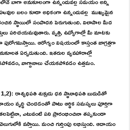
ాశిలోనే బాగా అనుకూలంగా ఉన్నందువల్ల సమయం అన్ని
ాహువుల బలం కూడా అధికంగా ఉన్నందువల్ల ముఖ్యమైన
శించిన స్థాయిలో సంపాదన పెరుగుతుంది. విలాసాల మీద
యక్తులు పరిచయమవుతారు. వృత్తి, ఉద్యోగాల్లో మీ మాటకు
 పురోగమిస్తాయి. ఆరోగ్యం విషయంలో కాస్తంత జాగ్రత్తగా
నుకూలత ఏర్పడుతుంది. ఇతరుల వ్యవహారాల్లో
కపోవడం, వాగ్దానాలు చేయకపోవడం ఉత్తమం.
,2): రాశ్యధిపతి శుక్రుడు ధన స్థానాధిపతి బుదుడితో
ఆదాయం వృద్ధి చెందడంతో పాటు ఆర్థిక సమస్యలు పూర్తిగా
పెట్టినా, ఎటువంటి పని ప్రారంభించినా తప్పకుండా
ుగులోకి వస్తాయి. మంచి గుర్తింపు లభిస్తుంది. ఆదాయం