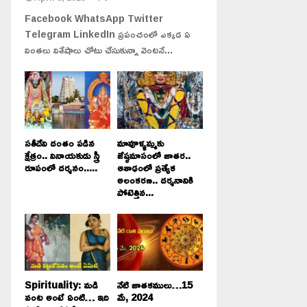
Facebook WhatsApp Twitter
Telegram LinkedIn ప్రపంచంలో ఎక్కడ ఏ
వింతలు విశేషాలు చోటు చేసుకున్నా వెంటనే...
సతీదేవి దంతం పడిన
మావూళ్ళమ్మకు
క్షేత్రం.. వినాయకుడు స్త్రీ
జేష్ఠమాసంలో జాతర..
రూపంలో దర్శనం.....
ఆశాఢంలో ప్రత్యేక
అలంకరణ.. దర్శనానికి
పోటెత్తిన...
Spirituality: మడి
నేటి జాతకములు…15
వంట అంటే ఏంటి… ఇది
మే, 2024