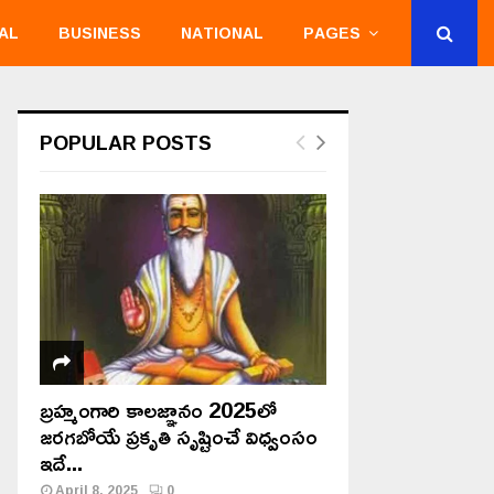
AL
BUSINESS
NATIONAL
PAGES
POPULAR POSTS
బ్రహ్మంగారి కాలజ్ఞానం 2025లో
జరగబోయే ప్రకృతి సృష్టించే విధ్వంసం
ఇదే...
April 8, 2025
0