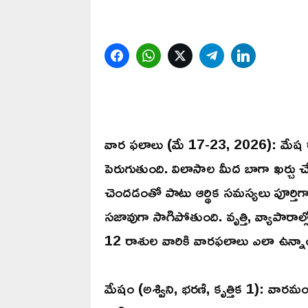
Facebook
WhatsApp
Twitter
Telegram
LinkedIn
వార ఫలాలు (మే 17-23, 2026): మేష ర
పెరుగుతుంది. విలాసాల మీద బాగా ఖర్చు చే
చెందడంతో పాటు ఆర్థిక సమస్యలు పూర్తిగ
సజావుగా సాగిపోతుంది. వృత్తి, వ్యాపార
12 రాశుల వారికి వారఫలాలు ఎలా ఉన్న
మేషం (అశ్విని, భరణి, కృత్తిక 1): వార