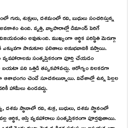
ంలో గురు, శుక్రులు, దశమంలో రవి, బుధులు సంచరిస్తున్న
ాశం ఉంది. వృత్తి, వ్యాపారాల్లో డిమాండ్ పెరిగే
ిజయవంతం అవుతుంది. ముఖ్యంగా ఆర్థిక పరిస్థితి మెరుగ్గా
కీ ఎక్కువగా సానుకూల ఫలితాలు అనుభవానికి వస్తాయి.
న వ్యవహారాలను సంతృప్తికరంగా పూర్తి చేయడం
బయటా పని ఒత్తిడి తప్పకపోవచ్చు. ఆరోగ్యం నిలకడగా
్దిగా ఆశాభంగం చెందే సూచనలున్నాయి. విదేశాల్లో ఉన్న పిల్లల
రికీ హామీలు ఉండవద్దు.
ాగ్య, దశమ స్థానాలో రవి, శుక్ర, బుధులు, దశమ స్థానంలో
ఆర్థిక, ఆస్తి వ్యవహారాలు సంతృప్తికరంగా పూర్తవుతాయి.
ి. ఒకటి రెండు ముఖ్యమైన వ్యక్తిగత సమస్యలు అప్రయత్నంగా