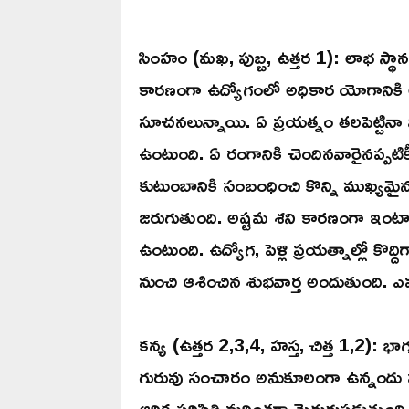
సింహం (మఖ, పుబ్బ, ఉత్తర 1): లాభ స్థాన
కారణంగా ఉద్యోగంలో అధికార యోగానికి అవక
సూచనలున్నాయి. ఏ ప్రయత్నం తలపెట్టినా వ
ఉంటుంది. ఏ రంగానికి చెందినవారైనప్పటి
కుటుంబానికి సంబంధించి కొన్ని ముఖ్యమై
జరుగుతుంది. అష్టమ శని కారణంగా ఇంటా 
ఉంటుంది. ఉద్యోగ, పెళ్లి ప్రయత్నాల్లో కొద
నుంచి ఆశించిన శుభవార్త అందుతుంది. ఎవ
కన్య (ఉత్తర 2,3,4, హస్త, చిత్త 1,2): భ
గురువు సంచారం అనుకూలంగా ఉన్నందు వల్ల 
ఆర్థిక పరిస్థితి మరింతగా మెరుగుపడుతుంద