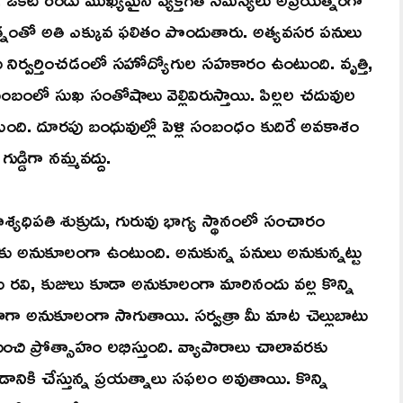
త్నంతో అతి ఎక్కువ ఫలితం పొందుతారు. అత్యవసర పనులు
ు నిర్వర్తించడంలో సహోద్యోగుల సహకారం ఉంటుంది. వృత్తి,
బంలో సుఖ సంతోషాలు వెల్లివిరుస్తాయి. పిల్లల చదువుల
. దూరపు బంధువుల్లో పెళ్లి సంబంధం కుదిరే అవకాశం
డ్డిగా నమ్మవద్దు.
ాశ్యధిపతి శుక్రుడు, గురువు భాగ్య స్థానంలో సంచారం
ు అనుకూలంగా ఉంటుంది. అనుకున్న పనులు అనుకున్నట్టు
రవి, కుజులు కూడా అనుకూలంగా మారినందు వల్ల కొన్ని
లు బాగా అనుకూలంగా సాగుతాయి. సర్వత్రా మీ మాట చెల్లుబాటు
నుంచి ప్రోత్సాహం లభిస్తుంది. వ్యాపారాలు చాలావరకు
ికి చేస్తున్న ప్రయత్నాలు సఫలం అవుతాయి. కొన్ని