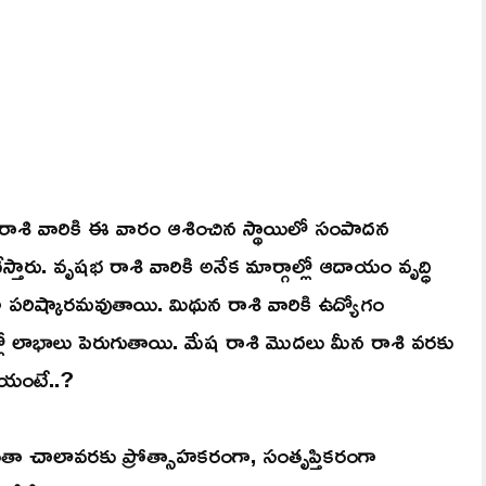
ాశి వారికి ఈ వారం ఆశించిన స్థాయిలో సంపాదన
స్తారు. వృషభ రాశి వారికి అనేక మార్గాల్లో ఆదాయం వృద్ధి
ా పరిష్కారమవుతాయి. మిథున రాశి వారికి ఉద్యోగం
ాల్లో లాభాలు పెరుగుతాయి. మేష రాశి మొదలు మీన రాశి వరకు
ాయంటే..?
మంతా చాలావరకు ప్రోత్సాహకరంగా, సంతృప్తికరంగా