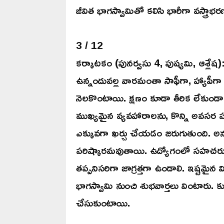
జీవిత భాగస్వామితో కలిసి భారీగా వస్త్రాభర
3 / 12
కర్కాటకం (పునర్వసు 4, పుష్యమి, ఆశ్లే
ఉన్నందువల్ల వారమంతా సాఫీగా, హ్యాపీగా గడ
నెలకొంటాయి. క్షణం కూడా తీరిక లేకుండా 
ముఖ్యమైన వ్యవహారాలను, కొన్ని అవసర పన
ఎక్కువగా ఖర్చు చేయడం జరుగుతుంది. అను
పరిష్కారమవుతాయి. ఉద్యోగంలో సహచరుల
తప్పనిసరిగా జాగ్రత్తగా ఉండాలి. ఇష్టమైన 
భాగస్వామి నుంచి శుభవార్తలు వింటారు.
చేసుకుంటాయి.