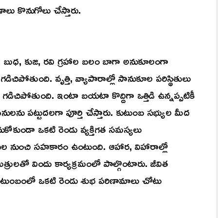
ణాలు కొనుగోలు చేస్తారు.
ష): బుధ, కుజ, రవి గ్రహాల బలం బాగా అనుకూలంగా
ిచిపోతుంది. వృత్తి, వ్యాపారాల్లో సానుకూల పరిస్థితులు
గడిచిపోతుంది. ఇంటా బయటా కొద్దిగా ఒత్తిడి ఉన్నప్పటికీ
ులను పట్టుదలగా పూర్తి చేస్తారు. కుటుంబ సభ్యుల మీద
కోకుండా ఒకటి రెండు వ్యక్తిగత సమస్యలు
 నుంచి సహకారం ఉంటుంది. ఆహార, విహారాల్లో
మిత్రులతో విందు కార్యక్రమంలో పాల్గొంటారు. జీవిత
 కుటుంబంలో ఒకటి రెండు శుభ పరిణామాలు చోటు