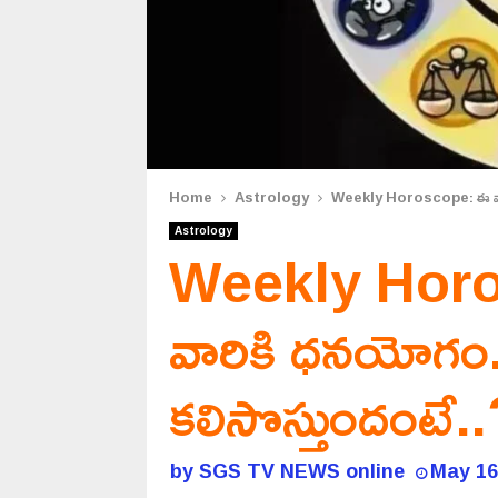
Home
Astrology
Weekly Horoscope: ఈ వారం 
Astrology
Weekly Horo
వారికి ధనయోగం..
కలిసొస్తుందంటే.
by
SGS TV NEWS online
May 16