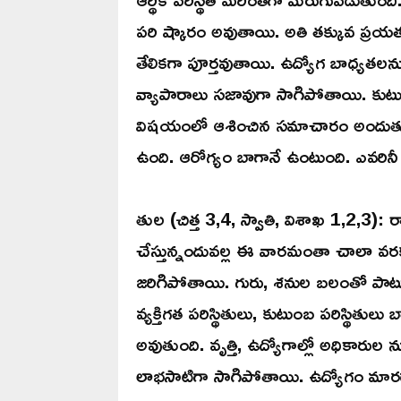
పరి ష్కారం అవుతాయి. అతి తక్కువ ప్రయ
తేలికగా పూర్తవుతాయి. ఉద్యోగ బాధ్యతలన
వ్యాపారాలు సజావుగా సాగిపోతాయి. కుటుం
విషయంలో ఆశించిన సమాచారం అందుతుంది
ఉంది. ఆరోగ్యం బాగానే ఉంటుంది. ఎవరినీ గు
తుల (చిత్త 3,4, స్వాతి, విశాఖ 1,2,3): ర
చేస్తున్నందువల్ల ఈ వారమంతా చాలా వరక
జరిగిపోతాయి. గురు, శనుల బలంతో పాటు 
వ్యక్తిగత పరిస్థితులు, కుటుంబ పరిస్థితు
అవుతుంది. వృత్తి, ఉద్యోగాల్లో అధికారుల 
లాభసాటిగా సాగిపోతాయి. ఉద్యోగం మారడాన