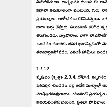
సాగిపోతుంది. రాశ్యధిపతి కుజుడు ఈ ర
విధాలా అనుకూలంగా ఉంటుంది. గురు, ర
ప్రయత్నాలు, ఆలోచనలు కలిసివస్తాయి. ఆ
బాగా ఖర్చు చేస్తారు. పలుకుబడి కలిగిన వ్
తిరుగుండదు. వ్యాపారాలు బాగా లాభసాటిగా
ఉండడం మంచిది. జీవిత భాగస్వామితో సా
తలదూర్చకపోవడం, ఎవరికీ హామీలు ఉండ
1 / 12
వృషభం (కృత్తిక 2,3,4, రోహిణి, మృగశిర 1
పరివర్తన చెందడం వల్ల అనేక మార్గాల్లో 
పరిష్కారమవుతాయి. ఎటువంటి ప్రయత్నం తల
విజయవంతమవుతుంది. ప్రతిభా పాటవాలు వెల