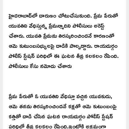
హైదరాబాద్‌లో దారుణం చోటుచేసుకుంది. ప్రేమ పేరుతో
యువతిని వేధిస్తున్న ప్రేమన్మాదిని పోలీసులు అరెస్ట్
చేశారు. యువతి ప్రేమను తిరస్కరించిందనే కారణంతో
ఆమె కుటుంబసభ్యులపై దాడికి పాల్పడ్డారు. రాయదుర్గం
పోలీస్ స్టేషన్ పరిధిలో ఈ ఘటన తీవ్ర కలకలం రేపింది.
పోలీసులు కేసు నమోదు చేశారు
ప్రేమ పేరుతో ఓ యువతిని వేధిస్తూ వచ్చిన యువకుడు,
ఆమె తనను తిరస్కరించిందనే కక్షతో ఆమె కుటుంబంపై
కత్తితో దాడి చేసిన ఘటన రాయదుర్గం పోలీస్ స్టేషన్
పరిధిలో తీవ్ర కలకలం రేపింది.ఇంట్లోకి అక్రమంగా