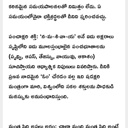
కఠినమైన సమయపాలనలతో నిమిత్తం లేదు. ఏ
సమయంలోనైనా భక్తిశ్రద్ధలతో దీనిని స్మరించవచ్చు.
పంచాక్షరి శక్తి: ‘న-మ-శి-వా-య’ అనే ఐదు అక్షరాలు
సృష్టిలోని ఐదు మూలస్తంభాలైన పంచభూతాలను
(పృథ్వి, ఆపస్, తేజస్సు, వాయువు, ఆకాశం)
సూచిస్తాయని ఆధ్యాత్మిక నిపుణులు వివరిస్తారు. దీనికి
ప్రణవ నాదమైన ‘ఓం’ చేరడం వల్ల ఇది షడక్షరి
మంత్రంగా మారి, విశ్వంలోని సకల శక్తులను సాధకుడి
మనస్సుకు అనుసంధానిస్తుంది.
మంత్ర సిద్ధి అసలు అర్థం: చాలా మంది మంత్ర సిద్ధి అంటే