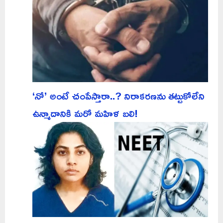
‘నో’ అంటే చంపేస్తారా..? నిరాకరణను తట్టుకోలేని
ఉన్మాదానికి మరో మహిళ బలి!