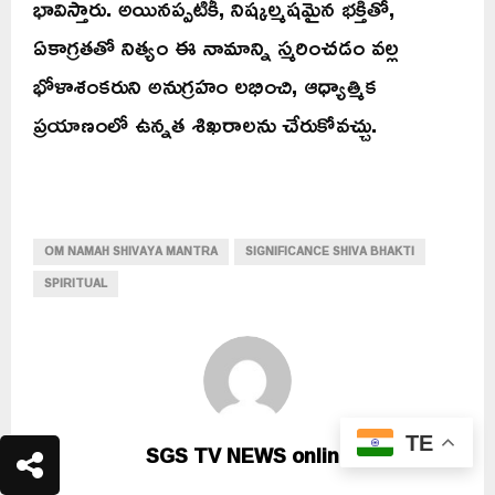
భావిస్తారు. అయినప్పటికీ, నిష్కల్మషమైన భక్తితో,
ఏకాగ్రతతో నిత్యం ఈ నామాన్ని స్మరించడం వల్ల
భోళాశంకరుని అనుగ్రహం లభించి, ఆధ్యాత్మిక
ప్రయాణంలో ఉన్నత శిఖరాలను చేరుకోవచ్చు.
OM NAMAH SHIVAYA MANTRA
SIGNIFICANCE SHIVA BHAKTI
SPIRITUAL
TE
SGS TV NEWS online