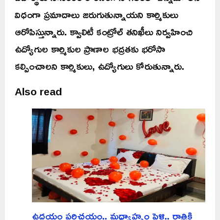
విధంగా ప్రమాదాలు జరుగుతున్నాయని కార్మికులు
ఆరోపిస్తున్నారు. క్వాలిటీ కంట్రోల్ తనిఖీలు నిర్వహించి
ఉద్యోగుల కార్మికుల ప్రాణాల భద్రతకు భరోసా
కల్పించాలని కార్మికులు, ఉద్యోగులు కోరుతున్నారు.
Also read
ఉదయం పరిచయం.. మధ్యాహ్నం పెళ్లి.. రాత్రికి