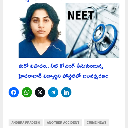
మరో విషాదం.. నీట్ కోచింగ్ తీసుకుంటున్న
హైదరాబాద్ విద్యార్థిని హాస్టల్‌లో బలవన్మరణం
Facebook
WhatsApp
Twitter
Telegram
LinkedIn
ANDHRA PRADESH
ANOTHER ACCIDENT
CRIME NEWS