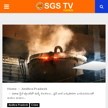
PRIMARY
MENU
Home
Andhra Pradesh
విశాఖ స్టీల్ ప్లాంట్‌లో మళ్ళీ కలకలం.. ఫైర్ బాల్ ఒక్కసారిగా ఎగసిపడటంతో
భయం భయం..
Andhra Pradesh
Crime