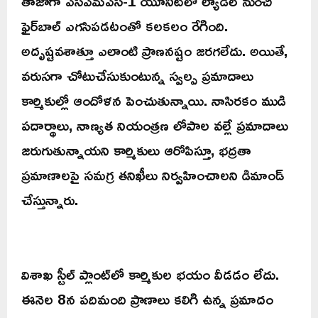
తాజాగా ఎస్‌ఎమ్‌ఎస్-1 యూనిట్‌లో ల్యాడిల్ నుంచి
ఫైర్‌బాల్ ఎగసిపడటంతో కలకలం రేగింది.
అదృష్టవశాత్తూ ఎలాంటి ప్రాణనష్టం జరగలేదు. అయితే,
వరుసగా చోటుచేసుకుంటున్న స్వల్ప ప్రమాదాలు
కార్మికుల్లో ఆందోళన పెంచుతున్నాయి. నాసిరకం ముడి
పదార్థాలు, నాణ్యత నియంత్రణ లోపాల వల్లే ప్రమాదాలు
జరుగుతున్నాయని కార్మికులు ఆరోపిస్తూ, భద్రతా
ప్రమాణాలపై సమగ్ర తనిఖీలు నిర్వహించాలని డిమాండ్
చేస్తున్నారు.
విశాఖ స్టీల్ ప్లాంట్‌లో కార్మికుల భయం వీడడం లేదు.
ఈనెల 8న పదిమంది ప్రాణాలు కలిగి ఉన్న ప్రమాదం