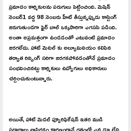
ప్రమాదం కార్మికులను పరుగులు పెట్టించింది. మెషిన్
నెంబర్1 వద్ద 98 నెంబరు హీట్ తీస్తున్నప్పుడు కాస్టింగ్
జరుగుతుండగా ఫైర్ బాల్ ఒక్కసారిగా ఎగససి పడింది.
అంతా అప్రమత్తంగా ఉండడంతో ఎటువంటి ప్రమాదం
జరగలేదు. హాట్ మెటల్ కు అల్యూమినియం కలిపిన
తర్వాత రిన్సింగ్ సరిగా జరగకపోవడంతోనే ప్రమాదం
సంభవించినట్టు కార్మికులు ఉద్యోగులు అధికారులు
చర్చించుకుంటున్నారు.
అయితే, హాట్ మెడల్ ప్యూరిఫికేషన్ ఇతర ముడి
పదార్థాలు నాసిరకం కారణంగానే గతంలో ఎన్నడూ లేని