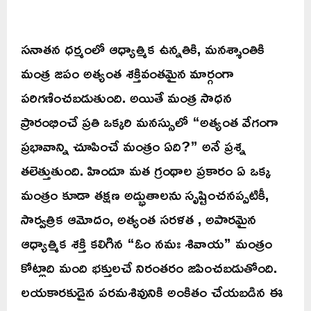
సనాతన ధర్మంలో ఆధ్యాత్మిక ఉన్నతికి, మనశ్శాంతికి
మంత్ర జపం అత్యంత శక్తివంతమైన మార్గంగా
పరిగణించబడుతుంది. అయితే మంత్ర సాధన
ప్రారంభించే ప్రతి ఒక్కరి మనస్సులో “అత్యంత వేగంగా
ప్రభావాన్ని చూపించే మంత్రం ఏది?” అనే ప్రశ్న
తలెత్తుతుంది. హిందూ మత గ్రంథాల ప్రకారం ఏ ఒక్క
మంత్రం కూడా తక్షణ అద్భుతాలను సృష్టించనప్పటికీ,
సార్వత్రిక ఆమోదం, అత్యంత సరళత , అపారమైన
ఆధ్యాత్మిక శక్తి కలిగిన “ఓం నమః శివాయ” మంత్రం
కోట్లాది మంది భక్తులచే నిరంతరం జపించబడుతోంది.
లయకారకుడైన పరమశివునికి అంకితం చేయబడిన ఈ