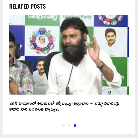
RELATED POSTS
జగన్ హయాంలో తిరుమలలో కల్తీ నెయ్యి గుర్తించాం – లడ్డూ వివాదంపై
కొడాలి నాని సంచలన వ్యాఖ్యలు