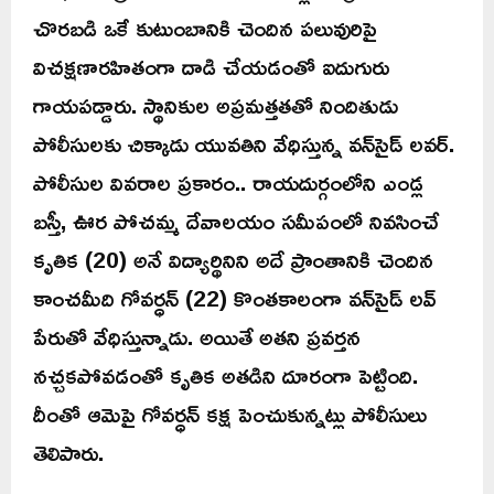
చొరబడి ఒకే కుటుంబానికి చెందిన పలువురిపై
విచక్షణారహితంగా దాడి చేయడంతో ఐదుగురు
గాయపడ్డారు. స్థానికుల అప్రమత్తతతో నిందితుడు
పోలీసులకు చిక్కాడు యువతిని వేధిస్తున్న వన్‌సైడ్ లవర్.
పోలీసుల వివరాల ప్రకారం.. రాయదుర్గంలోని ఎండ్ల
బస్తీ, ఊర పోచమ్మ దేవాలయం సమీపంలో నివసించే
కృతిక (20) అనే విద్యార్థినిని అదే ప్రాంతానికి చెందిన
కాంచమీది గోవర్ధన్ (22) కొంతకాలంగా వన్‌సైడ్ లవ్
పేరుతో వేధిస్తున్నాడు. అయితే అతని ప్రవర్తన
నచ్చకపోవడంతో కృతిక అతడిని దూరంగా పెట్టింది.
దీంతో ఆమెపై గోవర్ధన్ కక్ష పెంచుకున్నట్లు పోలీసులు
తెలిపారు.