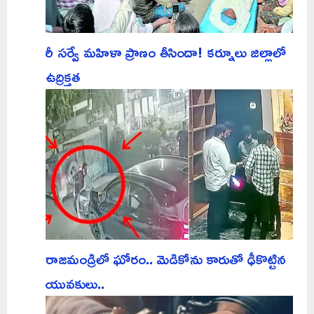
రీ సర్వే మహిళా ప్రాణం తీసిందా! కర్నూలు జిల్లాలో
ఉద్రిక్తత
రాజమండ్రిలో ఘోరం.. మెడికోను కారుతో ఢీకొట్టిన
యువకులు..