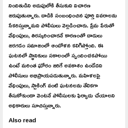
నిందితుడిని అదుపులోకి తీసుకుని విచారణ
జరుపుతున్నారు. దాడికి సంబంధించిన పూర్తి వివరాలను
సేకరిస్తున్నామని పోలీసులు వెల్లడించారు. ప్రేమ పేరుతో
వేధింపులు, తిరస్కరించారనే కారణంతో దాడులు
జరగడం సమాజంలో ఆందోళన కలిగిస్తోంది. ఈ
ఘటనలో స్థానికులు సకాలంలో స్పందించకపోయి
ఉంటే మరింత ఘోరం జరిగే అవకాశం ఉండేదని
పోలీసులు అభిప్రాయపడుతున్నారు. మహిళలపై
వేధింపులు, స్టాకింగ్ వంటి ఘటనలను తేలికగా
తీసుకోకుండా వెంటనే పోలీసులకు ఫిర్యాదు చేయాలని
అధికారులు సూచిస్తున్నారు.
Also read