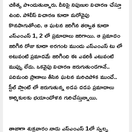
చికిత్స పొందుతున్నారు. దీనిపై నిపుణుల విచారణ చేస్తూ
ఉంది. పోలీస్ విచారణ కూడా మరోవైపు
కొనసాగుతోంది. ఆ ఘటన జరిగిన తర్వాత కూడా
ఎస్ఎంఎస్ 1, 2 లో ప్రమాదాలు జరిగాయి. ఆ ప్రమాదం
జరిగిన రోజు కూడా అరగంట ముందు ఎస్ఎంఎస్ టు లో
అటువంటి ప్రమాదమే జరిగింది ఈ ఎవరికీ ఎటువంటి
ముప్పు లేదు. ఒకవైపు విచారణ జరుగుతుండగానే..
పదిమంది ప్రాణాలు తీసిన ఘటన మరిచిపోక ముందే..
స్టీల్ ప్లాంట్ లో జరుగుతున్న అడప దడప ప్రమాదాలు
కార్మికులకు భయాందోళన గురిచేస్తున్నాయి.
తాజాగా శుక్రవారం నాడు ఎస్ఎంఎస్ 1లో స్వల్ప