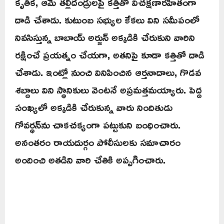
కృతిక, ఆమె తల్లిదండ్రులపై కత్తితో విచక్షణారహితంగా
దాడి చేశాడు. కుటుంబ సభ్యుల కేకలు విని సమీపంలో
నివసిస్తున్న బాబాయ్ అర్జున్ అక్కడికి చేరుకుని వారిని
రక్షించే ప్రయత్నం చేయగా, అతనిపై కూడా కత్తితో దాడి
చేశాడు. ఇంట్లో నుంచి వినిపించిన ఆర్తనాదాలు, గొడవ
శబ్దాలు విని స్థానికులు వెంటనే అప్రమత్తమయ్యారు. పెద్ద
సంఖ్యలో అక్కడికి చేరుకున్న వారు నిందితుడు
గోవర్ధన్‌ను చాకచక్యంగా పట్టుకుని బంధించారు.
అనంతరం రాయదుర్గం పోలీసులకు సమాచారం
అందించి అతడిని వారి చేతికి అప్పగించారు.