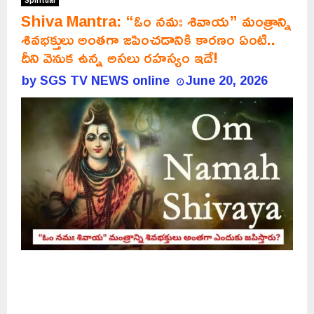
Spiritual
Shiva Mantra: “ఓం నమః శివాయ” మంత్రాన్ని
శివభక్తులు అంతగా జపించడానికి కారణం ఏంటి..
దీని వెనుక ఉన్న అసలు రహస్యం ఇదే!
by
SGS TV NEWS online
June 20, 2026