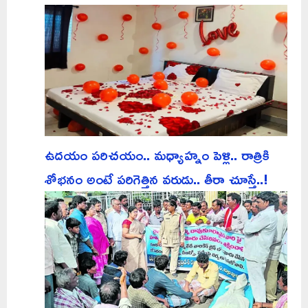
ఉదయం పరిచయం.. మధ్యాహ్నం పెళ్లి.. రాత్రికి
శోభనం అంటే పరిగెత్తిన వరుడు.. తీరా చూస్తే..!