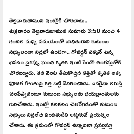
తెల్లవారుజామున ఇంట్లోకి చొరబాటు..
శుక్రవారం తెల్లవారుజామున సుమారు 3:50 నుంచి 4
గంటల మధ్య సమయంలో బాధితురాలి కుటుంబ
సభ్యులంతా నిద్రలో ఉండగా.. గోవర్ధన్ పక్కనే ఉన్న
భవనం పైకప్పు నుంచి కృతిక ఇంటి రెండో అంతస్తులోకి
చొరబడ్డాడు. తన వెంట తీసుకొచ్చిన కత్తితో కృతిక అక్క
పూజిత గొంతుపై కత్తి పెట్టి బెదిరించాడు. ఎవరైనా అరుస్తే
చంపేస్తానంటూ కుటుంబ సభ్యులను భయభ్రాంతులకు
గురిచేశాడు. ఇంట్లో కలకలం చెలరేగడంతో కుటుంబ
సభ్యులు నిద్రలేచి నిందితుడిని అడ్డుకునే ప్రయత్నం
చేశారు. ఈ క్రమంలో గోవర్ధన్ ఉన్మాదిలా ప్రవర్తిస్తూ