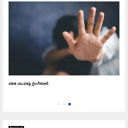
దళిత యువతిపై లైంగికదాడి