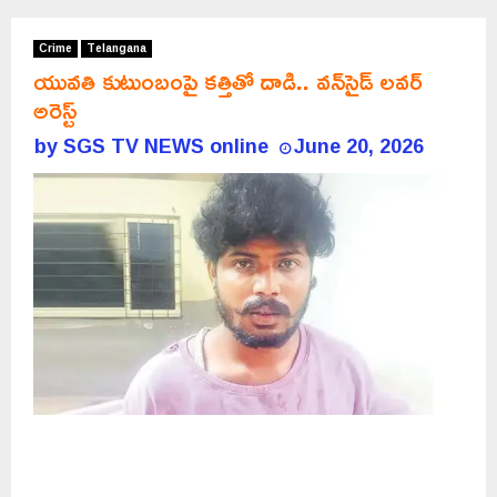
Crime
Telangana
యువతి కుటుంబంపై కత్తితో దాడి.. వన్‌సైడ్ లవర్
అరెస్ట్
by
SGS TV NEWS online
June 20, 2026