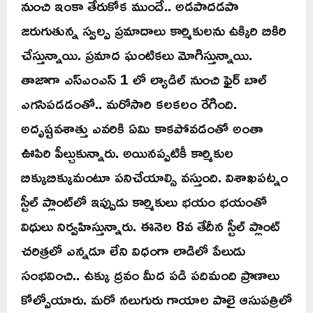
నుంచి ఇంకా తేరుకోక ముందే.. అడపాదడపా
జరుగుతున్న స్వల్ప ప్రమాదాలు కార్మికులను ఉక్కిరి బికిరి
చేస్తున్నాయి. ప్రమాద ఘంటికలు మోగిస్తున్నాయి.
తాజాగా ఎస్ఎంఎస్ 1 లో ల్యాడిల్ నుంచి ఫైర్ బాల్
ఎగసిపడడంతో.. మరోసారి కలకలం రేగింది.
అదృష్టవశాత్తు ఎవరికి ఏమి కాకపోవడంతో అంతా
ఊపిరి పీల్చుకున్నారు. అయినప్పటికీ కార్మికుల
బిక్కుబిక్కుమంటూ పనిచేయాల్సి వస్తుంది. విశాఖపట్నం
స్టీల్ ప్లాంట్‌లో ఇప్పుడు కార్మికులు భయం భయంతో
విధులు నిర్వహిస్తున్నారు. ఈనెల 8వ తేదీన స్టీల్ ప్లాంట్
చరిత్రలో ఎన్నడూ లేని విధంగా లాడిలో పేలుడు
సంభవించి.. ఉక్కు ద్రవం మీద పడి పదిమంది ప్రాణాలు
కోల్పోయారు. మరో నలుగురు గాయాల పాలై ఆసుపత్రిలో