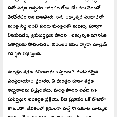
ఏదో తక్షణ అద్భుతం జరగడం లేదా కోరికలు వెంటనే
నెరవేరడం అని భావిస్తారు. కానీ ఆధ్యాత్మిక పరిభాషలో
మంత్ర సిద్ధి అంటే సదరు మంత్రంతో మనస్సు పూర్తిగా
లీనమవడం, క్రమబద్ధమైన సాధన , అత్యున్నత మానసిక
ఏకాగ్రతను సాధించడం. నిరంతర జపం ద్వారా మాత్రమే
ఈ స్థితి లభిస్తుంది.
మంత్రం తక్షణ ఫలితాలను ఇస్తుందా? మతపరమైన
సంప్రదాయాల ప్రకారం, ఏ మంత్రం కూడా తక్షణ
అద్భుతాలను సృష్టించదు. మంత్ర సాధన అనేది ఒక
సుదీర్ఘమైన అంతర్గత ప్రక్రియ. దీని ప్రభావం ఒకే రోజులో
కాకుండా, జీవితంలో క్రమంగా వచ్చే సానుకూల మార్పుల