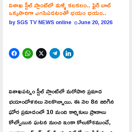
విశాఖ స్టీల్ ప్లాంట్‌లో మళ్ళీ కలకలం.. ఫైర్ బాల్
ఒక్కసారిగా ఎగసిపడటంతో భయం భయం..
by
SGS TV NEWS online
June 20, 2026
Facebook
WhatsApp
Twitter
Telegram
LinkedIn
విశాఖపట్నం స్టీల్ ప్లాంట్‌లో మరోసారి ప్రమాద
భయాందోళనలు నెలకొన్నాయి. ఈ నెల 8న జరిగిన
ఘోర ప్రమాదంలో 10 మంది కార్మికులు ప్రాణాలు
కోల్పోయిన ఘటన నుంచి ఇంకా కోలుకోకముందే,