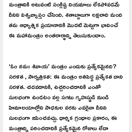
మంత్రానికి అటువంటి సంక్లిష్ట నియమాలు లేకపోవడమే
దీనిని విశ్వవ్యాప్తం చేసింది. శతాబ్దాలుగా లక్షలాది మంది
తమ ఆధ్యాత్మిక ప్రయాణానికి మొదటి మెట్టుగా భావించే
ఈ మహామంత్రం అంతరార్థాన్ని తెలుసుకుందాం.
‘ఓం నమః శివాయ’ మంత్రం ఎందుకు ప్రత్యేకమైనది?
సరళత , సార్వత్రికత: ఈ మంత్రం అతిపెద్ద ప్రత్యేకత దాని
సరళత. చదవడానికి, ఉచ్చరించడానికి ఎంతో
సులభంగా ఉండటం వల్ల సగటు గృహస్థుడి నుండి
హిమాలయాల్లోని సాధకుల వరకు ఎవరైనా దీనిని
సులభంగా జపించవచ్చు. ధార్మిక గ్రంథాల ప్రకారం, ఈ
మంత్రాన్ని పఠించడానికి ప్రత్యేకమైన రోజులు లేదా