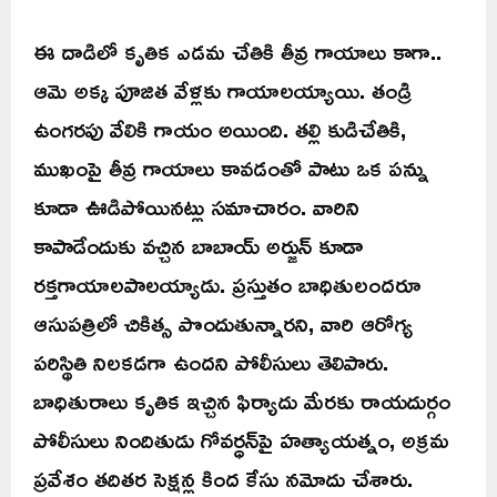
ఈ దాడిలో కృతిక ఎడమ చేతికి తీవ్ర గాయాలు కాగా..
ఆమె అక్క పూజిత వేళ్లకు గాయాలయ్యాయి. తండ్రి
ఉంగరపు వేలికి గాయం అయింది. తల్లి కుడిచేతికి,
ముఖంపై తీవ్ర గాయాలు కావడంతో పాటు ఒక పన్ను
కూడా ఊడిపోయినట్లు సమాచారం. వారిని
కాపాడేందుకు వచ్చిన బాబాయ్ అర్జున్ కూడా
రక్తగాయాలపాలయ్యాడు. ప్రస్తుతం బాధితులందరూ
ఆసుపత్రిలో చికిత్స పొందుతున్నారని, వారి ఆరోగ్య
పరిస్థితి నిలకడగా ఉందని పోలీసులు తెలిపారు.
బాధితురాలు కృతిక ఇచ్చిన ఫిర్యాదు మేరకు రాయదుర్గం
పోలీసులు నిందితుడు గోవర్ధన్‌పై హత్యాయత్నం, అక్రమ
ప్రవేశం తదితర సెక్షన్ల కింద కేసు నమోదు చేశారు.