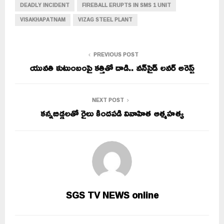
DEADLY INCIDENT
FIREBALL ERUPTS IN SMS 1 UNIT
VISAKHAPATNAM
VIZAG STEEL PLANT
PREVIOUS POST
యువతి కుటుంబంపై కత్తితో దాడి.. వన్‌సైడ్ లవర్ అరెస్ట్
NEXT POST
కన్నబిడ్డలతో రైలు కిందపడి వివాహిత ఆత్మహత్య
SGS TV NEWS online