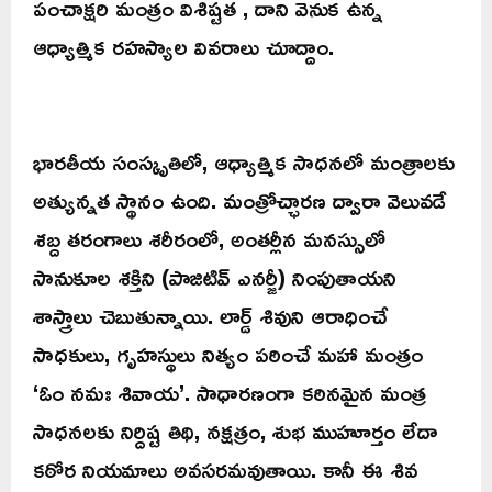
పంచాక్షరి మంత్రం విశిష్టత , దాని వెనుక ఉన్న
ఆధ్యాత్మిక రహస్యాల వివరాలు చూద్దాం.
భారతీయ సంస్కృతిలో, ఆధ్యాత్మిక సాధనలో మంత్రాలకు
అత్యున్నత స్థానం ఉంది. మంత్రోచ్ఛారణ ద్వారా వెలువడే
శబ్ద తరంగాలు శరీరంలో, అంతర్లీన మనస్సులో
సానుకూల శక్తిని (పాజిటివ్ ఎనర్జీ) నింపుతాయని
శాస్త్రాలు చెబుతున్నాయి. లార్డ్ శివుని ఆరాధించే
సాధకులు, గృహస్థులు నిత్యం పఠించే మహా మంత్రం
‘ఓం నమః శివాయ’. సాధారణంగా కఠినమైన మంత్ర
సాధనలకు నిర్దిష్ట తిథి, నక్షత్రం, శుభ ముహూర్తం లేదా
కఠోర నియమాలు అవసరమవుతాయి. కానీ ఈ శివ