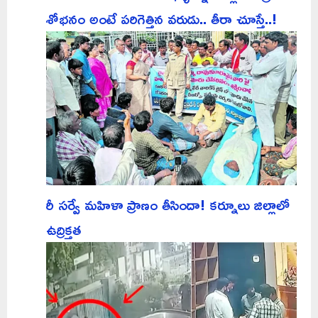
శోభనం అంటే పరిగెత్తిన వరుడు.. తీరా చూస్తే..!
రీ సర్వే మహిళా ప్రాణం తీసిందా! కర్నూలు జిల్లాలో
ఉద్రిక్తత