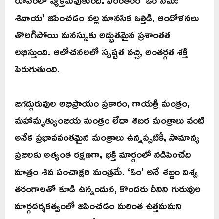
రూపంలో వ్యక్తమవుతుంది. నిరంతరం ‘ఓం నమః
శివాయ’ జపించడం వల్ల మానసిక ఒత్తిడి, ఆందోళనలు
తొలగిపోయి మనస్సుకు అద్భుతమైన ప్రశాంతత
లభిస్తుంది. ఆలోచనలలో స్పష్టత వచ్చి, అంతర్గత శక్తి
పెరుగుతుంది.
జగద్గురువుల అభిప్రాయం ప్రకారం, గాయత్రీ మంత్రం,
మహామృత్యుంజయ మంత్రం లేదా శబర మంత్రాలు వంటి
అనేక ప్రభావవంతమైన మంత్రాలు ఉన్నప్పటికీ, సామాన్య
ప్రజలకు అత్యంత రక్షణగా, భక్తి మార్గంలో నడిపించేది
మాత్రం శివ పంచాక్షరి మంత్రమే. ‘ఓం’ అనే శబ్దం విశ్వ
తరంగాలతో కూడి ఉన్నందున, కొందరు దీనిని గురువుల
మార్గదర్శకత్వంలో జపించడం మరింత ఉత్తమమని