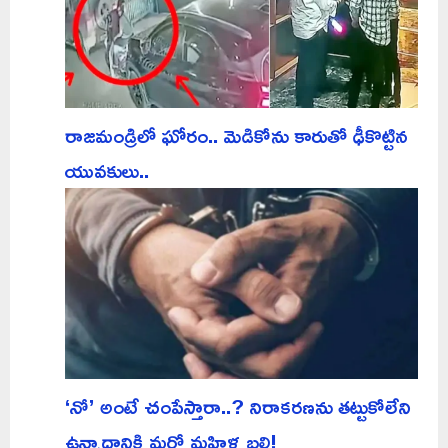
రాజమండ్రిలో ఘోరం.. మెడికోను కారుతో ఢీకొట్టిన
యువకులు..
‘నో’ అంటే చంపేస్తారా..? నిరాకరణను తట్టుకోలేని
ఉన్మాదానికి మరో మహిళ బలి!