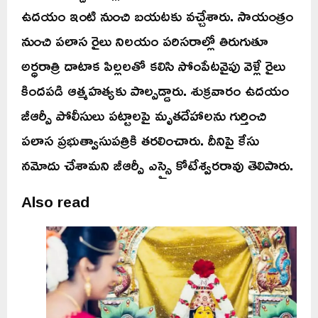
ఉదయం ఇంటి నుంచి బయటకు వచ్చేశారు. సాయంత్రం
నుంచి పలాస రైలు నిలయం పరిసరాల్లో తిరుగుతూ
అర్ధరాత్రి దాటాక పిల్లలతో కలిసి సోంపేటవైపు వెళ్లే రైలు
కిందపడి ఆత్మహత్యకు పాల్పడ్డారు. శుక్రవారం ఉదయం
జీఆర్పీ పోలీసులు పట్టాలపై మృతదేహాలను గుర్తించి
పలాస ప్రభుత్వాసుపత్రికి తరలించారు. దీనిపై కేసు
నమోదు చేశామని జీఆర్పీ ఎస్సై కోటేశ్వరరావు తెలిపారు.
Also read