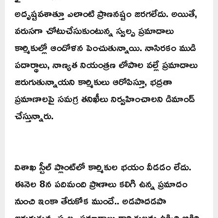
అదృష్టవశాత్తూ ఎలాంటి ప్రాణనష్టం జరగలేదు. అయితే,
వరుసగా చోటుచేసుకుంటున్న స్వల్ప ప్రమాదాలు
కార్మికుల్లో ఆందోళన పెంచుతున్నాయి. నాసిరకం ముడి
పదార్థాలు, నాణ్యత నియంత్రణ లోపాల వల్లే ప్రమాదాలు
జరుగుతున్నాయని కార్మికులు ఆరోపిస్తూ, భద్రతా
ప్రమాణాలపై సమగ్ర తనిఖీలు నిర్వహించాలని డిమాండ్
చేస్తున్నారు.
విశాఖ స్టీల్ ప్లాంట్‌లో కార్మికుల భయం వీడడం లేదు.
ఈనెల 8న పదిమంది ప్రాణాలు కలిగి ఉన్న ప్రమాదం
నుంచి ఇంకా తేరుకోక ముందే.. అడపాదడపా
జరుగుతున్న స్వల్ప ప్రమాదాలు కార్మికులను ఉక్కిరి బికిరి