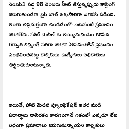
నెంబర్1 వద్ద 98 నెంబరు హీట్ తీస్తున్నప్పుడు కాస్టింగ్
జరుగుతుండగా ఫైర్ బాల్ ఒక్కసారిగా ఎగససి పడింది.
అంతా అప్రమత్తంగా ఉండడంతో ఎటువంటి ప్రమాదం
జరగలేదు. హాట్ మెటల్ కు అల్యూమినియం కలిపిన
తర్వాత రిన్సింగ్ సరిగా జరగకపోవడంతోనే ప్రమాదం
సంభవించినట్టు కార్మికులు ఉద్యోగులు అధికారులు
చర్చించుకుంటున్నారు.
అయితే, హాట్ మెడల్ ప్యూరిఫికేషన్ ఇతర ముడి
పదార్థాలు నాసిరకం కారణంగానే గతంలో ఎన్నడూ లేని
విధంగా ప్రమాదాలు జరుగుతున్నాయని కార్మికులు