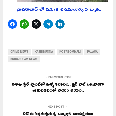
హైదరాబాద్ లో మహిళ అనుమానాస్పద మృతి..
Facebook
WhatsApp
Twitter
Telegram
LinkedIn
CRIME NEWS
KASHIBUGGA
KOTABOMMALI
PALASA
SRIKAKULAM NEWS
PREVIOUS POST
విశాఖ స్టీల్ ప్లాంట్‌లో మళ్ళీ కలకలం.. ఫైర్ బాల్ ఒక్కసారిగా
ఎగసిపడటంతో భయం భయం..
NEXT POST
నీట్ కు సిద్ధమవుతున్న విద్యార్థిని బలవన్మరణం