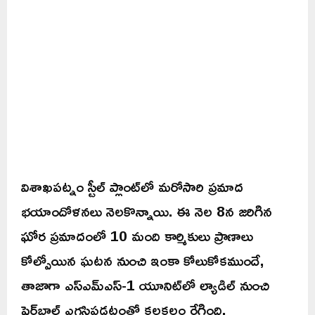
విశాఖపట్నం స్టీల్ ప్లాంట్‌లో మరోసారి ప్రమాద
భయాందోళనలు నెలకొన్నాయి. ఈ నెల 8న జరిగిన
ఘోర ప్రమాదంలో 10 మంది కార్మికులు ప్రాణాలు
కోల్పోయిన ఘటన నుంచి ఇంకా కోలుకోకముందే,
తాజాగా ఎస్‌ఎమ్‌ఎస్-1 యూనిట్‌లో ల్యాడిల్ నుంచి
ఫైర్‌బాల్ ఎగసిపడటంతో కలకలం రేగింది.