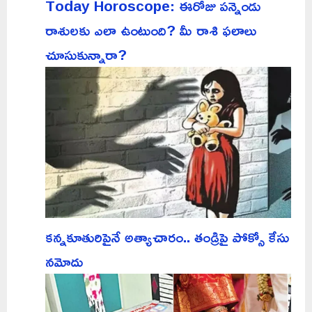
Today Horoscope: ఈరోజు పన్నెండు
రాశులకు ఎలా ఉంటుంది? మీ రాశి ఫలాలు
చూసుకున్నారా?
కన్నకూతురిపైనే అత్యాచారం.. తండ్రిపై పోక్సో కేసు
నమోదు