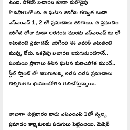
ఉంది. పోలీస్ విచారణ కూడా మరోవైపు
కొనసాగుతోంది. ఆ ఘటన జరిగిన తర్వాత కూడా
ఎస్ఎంఎస్ 1, 2 లో ప్రమాదాలు జరిగాయి. ఆ ప్రమాదం
జరిగిన రోజు కూడా అరగంట ముందు ఎస్ఎంఎస్ టు లో
అటువంటి ప్రమాదమే జరిగింది ఈ ఎవరికీ ఎటువంటి
ముప్పు లేదు. ఒకవైపు విచారణ జరుగుతుండగానే..
పదిమంది ప్రాణాలు తీసిన ఘటన మరిచిపోక ముందే..
స్టీల్ ప్లాంట్ లో జరుగుతున్న అడప దడప ప్రమాదాలు
కార్మికులకు భయాందోళన గురిచేస్తున్నాయి.
తాజాగా శుక్రవారం నాడు ఎస్ఎంఎస్ 1లో స్వల్ప
ప్రమాదం కార్మికులను పరుగులు పెట్టించింది. మెషిన్