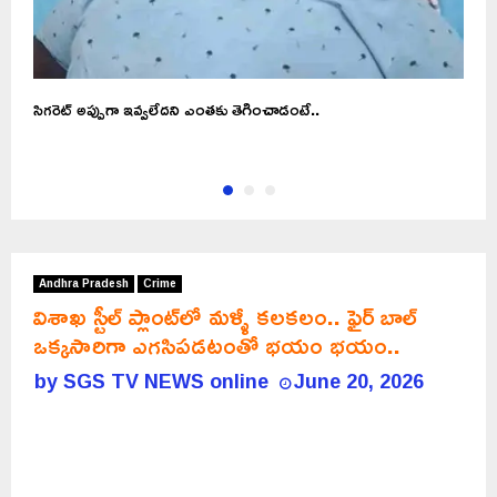
సెల్ఫీవీడియోతీసుకునియువకుడు….పశ్చిమగోదావరి జిల్లాలో కలకలం
V
జ
Andhra Pradesh
Crime
విశాఖ స్టీల్ ప్లాంట్‌లో మళ్ళీ కలకలం.. ఫైర్ బాల్
ఒక్కసారిగా ఎగసిపడటంతో భయం భయం..
by
SGS TV NEWS online
June 20, 2026