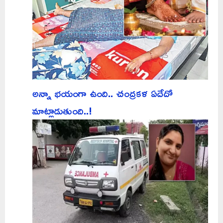
అన్నా భయంగా ఉంది.. చంద్రకళ ఏదేదో
మాట్లాడుతుంది..!