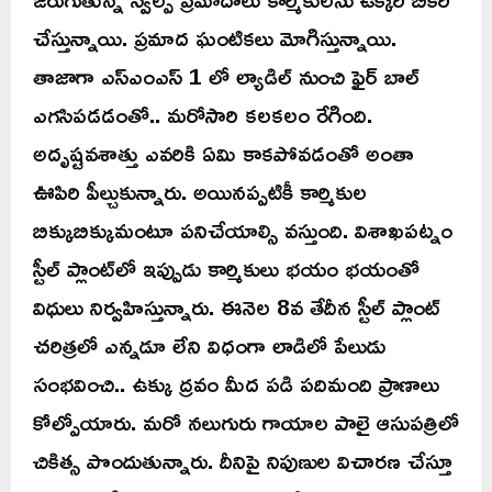
చేస్తున్నాయి. ప్రమాద ఘంటికలు మోగిస్తున్నాయి.
తాజాగా ఎస్ఎంఎస్ 1 లో ల్యాడిల్ నుంచి ఫైర్ బాల్
ఎగసిపడడంతో.. మరోసారి కలకలం రేగింది.
అదృష్టవశాత్తు ఎవరికి ఏమి కాకపోవడంతో అంతా
ఊపిరి పీల్చుకున్నారు. అయినప్పటికీ కార్మికుల
బిక్కుబిక్కుమంటూ పనిచేయాల్సి వస్తుంది. విశాఖపట్నం
స్టీల్ ప్లాంట్‌లో ఇప్పుడు కార్మికులు భయం భయంతో
విధులు నిర్వహిస్తున్నారు. ఈనెల 8వ తేదీన స్టీల్ ప్లాంట్
చరిత్రలో ఎన్నడూ లేని విధంగా లాడిలో పేలుడు
సంభవించి.. ఉక్కు ద్రవం మీద పడి పదిమంది ప్రాణాలు
కోల్పోయారు. మరో నలుగురు గాయాల పాలై ఆసుపత్రిలో
చికిత్స పొందుతున్నారు. దీనిపై నిపుణుల విచారణ చేస్తూ