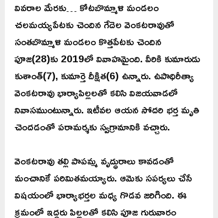
వివరాల మేరకు… కోటబొమ్మాళి మండలం
చలమయ్యపేటకు చెందిన గేదెల వెంకటరావుతో
సంతబొమ్మాళి మండలం కొత్తపేటకు చెందిన
పూజ(28)కు 2019లో వివాహమైంది. వీరికి కుమారుడు
కుశాంత్(7), కుమార్తె దీక్షిత(6) ఉన్నారు. ఉపాధిరీత్యా
వెంకటరావు భార్యాపిల్లలతో కలిసి విజయవాడలో
నివాసముంటున్నారు. ఇటీవల ఆయన సోదరి భర్త మృతి
చెందడంతో పరామర్శకు స్వగ్రామానికి వచ్చారు.
వెంకటరావు తల్లి పాపమ్మ వృద్ధురాలు కావడంతో
మంచానికే పరిమితమయ్యారు. ఆమెకు సపర్యలు చేసే
విషయంలో భార్యాభర్తల మధ్య గొడవ జరిగింది. ఈ
క్రమంలో ఇద్దరు పిల్లలతో కలిసి పూజ గురువారం