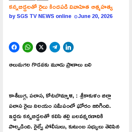
కన్నబిడ్డలతో రైలు కిందపడి వివాహిత ఆత్మహత్య
by
SGS TV NEWS online
June 20, 2026
Facebook
WhatsApp
Twitter
Telegram
LinkedIn
ఆలుమగల గొడవకు మూడు ప్రాణాలు బలి
కాశీబుగ్గ, పలాస, కోటబొమ్మాళి, : శ్రీకాకుళం జిల్లా
పలాస రైలు నిలయం సమీపంలో ఘోరం జరిగింది.
ఇద్దరు కన్నబిడ్డలతో కలిసి తల్లి బలవన్మరణానికి
పాల్పడింది. రైల్వే పోలీసులు, కుటుంబ సభ్యులు తెలిపిన