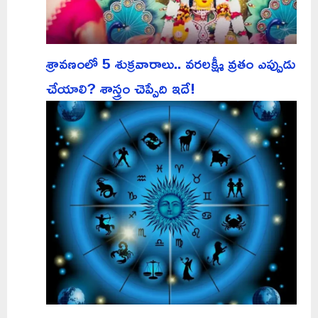
శ్రావణంలో 5 శుక్రవారాలు.. వరలక్ష్మీ వ్రతం ఎప్పుడు
చేయాలి? శాస్త్రం చెప్పేది ఇదే!