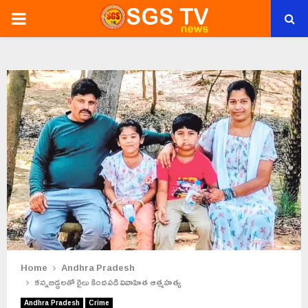
PRIMARY
MENU
Home
Andhra Pradesh
కన్నబిడ్డలతో రైలు కిందపడి వివాహిత ఆత్మహత్య
Andhra Pradesh
Crime