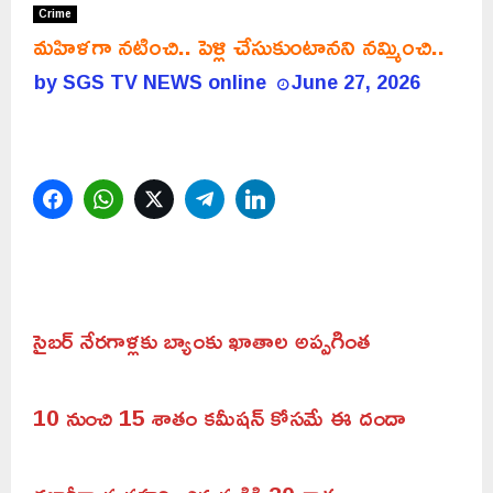
Crime
మహిళగా నటించి.. పెళ్లి చేసుకుంటానని నమ్మించి..
by
SGS TV NEWS online
June 27, 2026
Facebook
WhatsApp
Twitter
Telegram
LinkedIn
సైబర్ నేరగాళ్లకు బ్యాంకు ఖాతాల అప్పగింత
10 నుంచి 15 శాతం కమీషన్ కోసమే ఈ దందా