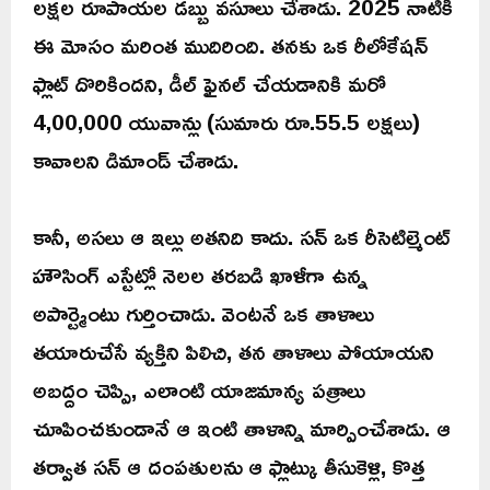
లక్షల రూపాయల డబ్బు వసూలు చేశాడు. 2025 నాటికి
ఈ మోసం మరింత ముదిరింది. తనకు ఒక రీలోకేషన్
ఫ్లాట్ దొరికిందని, డీల్ ఫైనల్ చేయడానికి మరో
4,00,000 యువాన్లు (సుమారు రూ.55.5 లక్షలు)
కావాలని డిమాండ్ చేశాడు.
కానీ, అసలు ఆ ఇల్లు అతనిది కాదు. సన్ ఒక రీసెటిల్మెంట్
హౌసింగ్ ఎస్టేట్లో నెలల తరబడి ఖాళీగా ఉన్న
అపార్ట్మెంటు గుర్తించాడు. వెంటనే ఒక తాళాలు
తయారుచేసే వ్యక్తిని పిలిచి, తన తాళాలు పోయాయని
అబద్దం చెప్పి, ఎలాంటి యాజమాన్య పత్రాలు
చూపించకుండానే ఆ ఇంటి తాళాన్ని మార్పించేశాడు. ఆ
తర్వాత సన్ ఆ దంపతులను ఆ ఫ్లాట్కు తీసుకెళ్లి, కొత్త