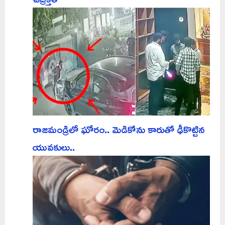
రాజమండ్రిలో ఘోరం.. మెడికోను కారుతో ఢీకొట్టిన
యువకులు..