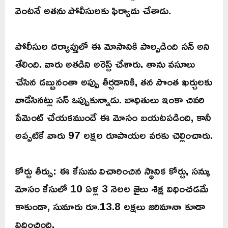
వెంటనే అతను పోలీసులకు ఫిర్యాదు చేశాడు.
పోలీసుల దర్యాప్తులో ఈ మోసానికి పాల్పడింది సన్ అని
తేలింది. వారు అతడిని అరెస్ట్ చేశారు. తాను వసూలు
చేసిన డబ్బునంతా అప్పు తీర్చడానికి, తన సొంత ఖర్చులకు
వాడేసినట్లు సన్ ఒప్పుకున్నాడు. బాధితులు ఇంకా చివరి
పేమెంట్ చేయకముందే ఈ మోసం బయటపడింది, కానీ
అప్పటికే వారు 97 లక్షల రూపాయల వరకు చెల్లించారు.
కోర్టు తీర్పు: ఈ కేసును విచారించిన స్థానిక కోర్టు, సన్కు
మోసం కేసులో 10 ఏళ్ల 3 నెలల జైలు శిక్ష విధించడమే
కాకుండా, సుమారు రూ.13.8 లక్షలు జరిమానా కూడా
విధించింది.