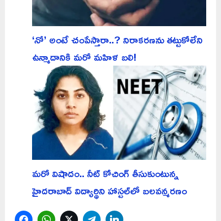
‘నో’ అంటే చంపేస్తారా..? నిరాకరణను తట్టుకోలేని
ఉన్మాదానికి మరో మహిళ బలి!
మరో విషాదం.. నీట్ కోచింగ్ తీసుకుంటున్న
హైదరాబాద్ విద్యార్థిని హాస్టల్‌లో బలవన్మరణం
Facebook
WhatsApp
Twitter
Telegram
LinkedIn