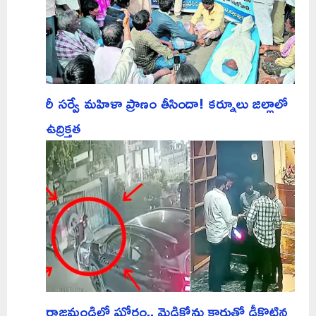
రీ సర్వే మహిళా ప్రాణం తీసిందా! కర్నూలు జిల్లాలో
ఉద్రిక్తత
రాజమండ్రిలో ఘోరం.. మెడికోను కారుతో ఢీకొట్టిన