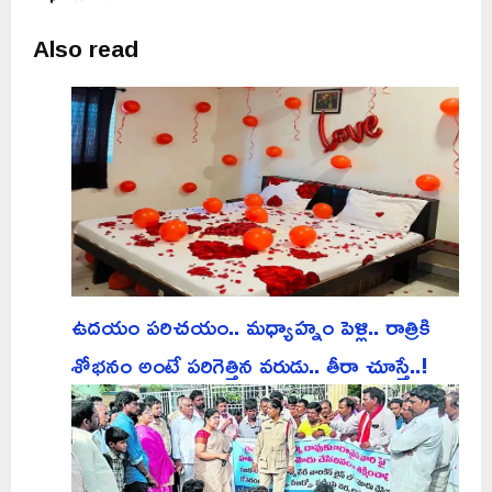
Also read
ఉదయం పరిచయం.. మధ్యాహ్నం పెళ్లి.. రాత్రికి
శోభనం అంటే పరిగెత్తిన వరుడు.. తీరా చూస్తే..!