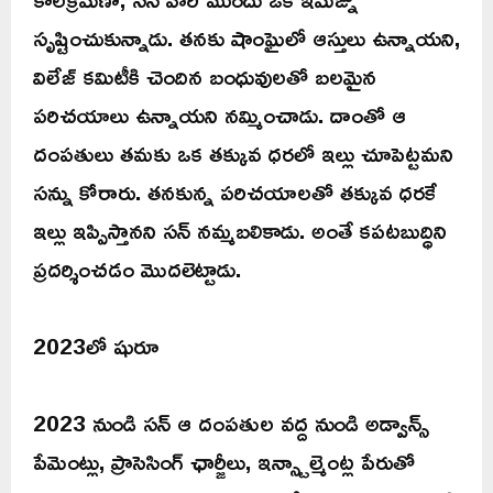
సృష్టించుకున్నాడు. తనకు షాంఘైలో ఆస్తులు ఉన్నాయని,
విలేజ్ కమిటీకి చెందిన బంధువులతో బలమైన
పరిచయాలు ఉన్నాయని నమ్మించాడు. దాంతో ఆ
దంపతులు తమకు ఒక తక్కువ ధరలో ఇల్లు చూపెట్టమని
సన్ను కోరారు. తనకున్న పరిచయాలతో తక్కువ ధరకే
ఇల్లు ఇప్పిస్తానని సన్ నమ్మబలికాడు. అంతే కపటబుద్ధిని
ప్రదర్శించడం మొదలెట్టాడు.
2023లో షురూ
2023 నుండి సన్ ఆ దంపతుల వద్ద నుండి అడ్వాన్స్
పేమెంట్లు, ప్రాసెసింగ్ ఛార్జీలు, ఇన్స్టాల్మెంట్ల పేరుతో