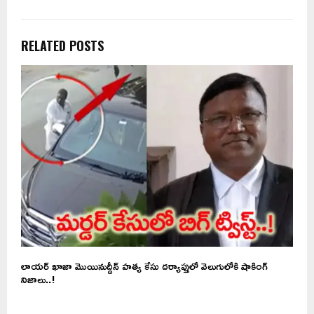
RELATED POSTS
ా
లాయర్ ఖాజా మొయినుద్దీన్ హత్య కేసు దర్యాప్తులో వెలుగులోకి షాకింగ్
నిజాలు..!