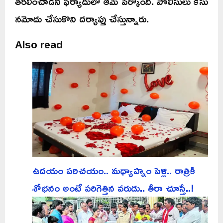
తరలించాడని ఫిర్యాదులో ఆమె పేర్కొంది. పోలీసులు కేసు
నమోదు చేసుకొని దర్యాప్తు చేస్తున్నారు.
Also read
ఉదయం పరిచయం.. మధ్యాహ్నం పెళ్లి.. రాత్రికి
శోభనం అంటే పరిగెత్తిన వరుడు.. తీరా చూస్తే..!