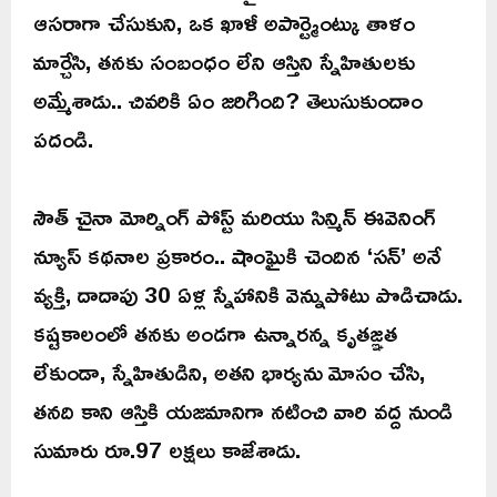
ఆసరాగా చేసుకుని, ఒక ఖాళీ అపార్ట్మెంట్కు తాళం
మార్చేసి, తనకు సంబంధం లేని ఆస్తిని స్నేహితులకు
అమ్మేశాడు.. చివరికి ఏం జరిగింది? తెలుసుకుందాం
పదండి.
సౌత్ చైనా మోర్నింగ్ పోస్ట్ మరియు సిన్మిన్ ఈవెనింగ్
న్యూస్ కథనాల ప్రకారం.. షాంఘైకి చెందిన ‘సన్’ అనే
వ్యక్తి, దాదాపు 30 ఏళ్ల స్నేహానికి వెన్నుపోటు పొడిచాడు.
కష్టకాలంలో తనకు అండగా ఉన్నారన్న కృతజ్ఞత
లేకుండా, స్నేహితుడిని, అతని భార్యను మోసం చేసి,
తనది కాని ఆస్తికి యజమానిగా నటించి వారి వద్ద నుండి
సుమారు రూ.97 లక్షలు కాజేశాడు.