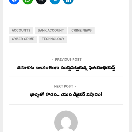
ACCOUNTS
BANK ACCOUNT
CRIME NEWS
CYBER CRIME
TECHNOLOGY
PREVIOUS POST
మహిళను బలవంతంగా ముద్దుపెట్టుకున్న ఫిజియోథెరపిస్ట్
NEXT POST
భార్యతో గొడవ.. యువ డిజైనర్ విషాదం!