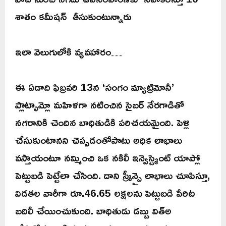
శాతం కమీషన్ తీసుకుంటున్నారు
ఇలా వెలుగులోకి వ్యవహారం…
ఈ ఏడాది ఫిబ్రవరి 13న ‘సంగం మ్యాట్రిమోనీ’
ప్లాట్ఫామ్లో మహిళగా నటించిన సైబర్ నేరగాడితో
నగరానికి చెందిన బాధితుడికి పరిచయమైంది. పెళ్లి
చేసుకుంటానని చెప్పడంతోపాటు అధిక లాభాలు
వస్తాయంటూ నమ్మించి ఒక నకిలీ ఇన్వెస్ట్మెంట్ యాప్లో
పెట్టుబడి పెట్టేలా చేసింది. దాని స్క్రీన్పై లాభాలు చూపిస్తూ,
విడతల వారీగా రూ.46.65 లక్షలను పెట్టుబడి పేరిట
బదిలీ చేయించుకుంది. బాధితుడు డబ్బు విత్అ