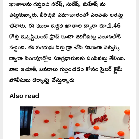
ఖాతాలను గుర్తించి నరేష్, సురేష్, మహేష్ ను
పట్టుకున్నారు. వీరిచ్చిన సమాచారంతో సంపతు అరెస్టు
చేశారు. ఈ ముఠా ఇచ్చిన ఖాతాల ద్వారా రూ.1.46
కోట్ల ఇన్వెస్టిమెంట్ ఫ్రాడ్ కూడా జరిగినట్లు వెలుగులోకి
వచ్చింది. ఈ నగదును వీళ్లు డ్రా చేసి హవాలా నెట్వర్క్
ద్వారా సింగపూర్లోని సూత్రధారులకు పంపినట్లు తేలింది.
వారి ఆచూకీ, వివరాలు గుర్తించడం కోసం సైబర్ క్రైమ్
పోలీసులు దర్యాప్తు చేస్తున్నారు
Also read