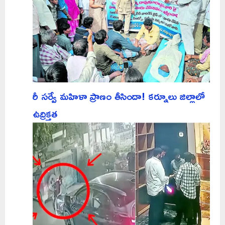
రీ సర్వే మహిళా ప్రాణం తీసిందా! కర్నూలు జిల్లాలో
ఉద్రిక్తత