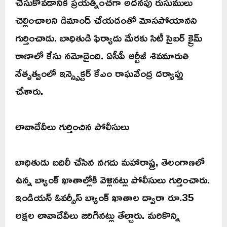
చేసుకోవడానికి ప్రయత్నించగా అదనపు రుసుములు
చెల్లించాలని డిమాండ్ చేయడంతో మోసపోయానని
గుర్తించాడు. బాధితుడి ఫిర్యాదు మేరకు సిటీ సైబర్ క్రైమ్
ఠాణాలో కేసు నమోదైంది. ఏసీపీ ఆర్టీజీ శివమారుతి
నేతృత్వంలో ఇన్స్పెక్టర్ కేఎం రాఘవేంద్ర దర్యాప్తు
చేశారు.
లావాదేవీలు గుర్తించిన పోలీసులు
బాధితుడు బదిలీ చేసిన నగదు మహారాష్ట్ర, తెలంగాణలో
ఉన్న బ్యాంక్ ఖాతాల్లోకి వెళ్లినట్లు పోలీసులు గుర్తించారు.
ఇండియన్ ఓవర్సీస్ బ్యాంక్ ఖాతాల ద్వారా రూ.35
లక్షల లావాదేవీలు జరిగినట్లు తేల్చారు. మరికొన్ని