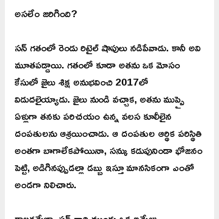
అసలేం జరిగింది?
సన్ గతంలో రెండు రిటైల్ షాపులు నడిపేవాడు. కానీ అవి
మూతపడ్డాయి. గతంలో కూడా అతను ఒక మోసం
కేసులో జైలు శిక్ష అనుభవించి 2017లో
విడుదలైయ్యాడు. జైలు నుండి వచ్చాక, అతను ముప్పై
ఏళ్లుగా తనకు పరిచయం ఉన్న వలస కూలీలైన
దంపతులను ఆశ్రయించాడు. ఆ దంపతుల ఆర్థిక పరిస్థితి
అంతగా బాగాలేకపోయినా, సన్కు కడుపునిండా భోజనం
పెట్టి, అడిగినప్పుడల్లా డబ్బు ఇస్తూ మానసికంగా ఎంతో
అండగా నిలిచారు.
కాలక్రమేణా, సన్ వారి ముందు ఒక ఇమేజ్ను