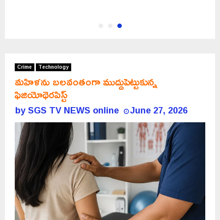
Crime
Technology
మహిళను బలవంతంగా ముద్దుపెట్టుకున్న
ఫిజియోథెరపిస్ట్
by
SGS TV NEWS online
June 27, 2026