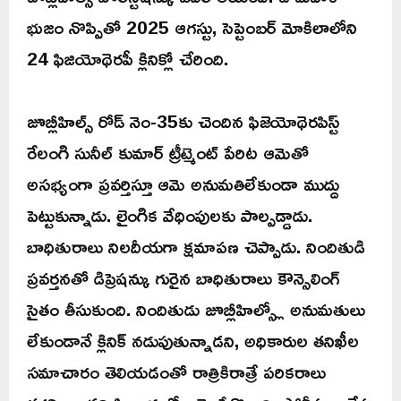
భుజం నొప్పితో 2025 ఆగస్టు, సెప్టెంబర్ మోకిలాలోని
24 ఫిజియోథెరపీ క్లినిక్లో చేరింది.
జూబ్లీహిల్స్ రోడ్ నెం-35కు చెందిన ఫిజెయోథెరపిస్ట్
రేలంగి సునీల్ కుమార్ ట్రీట్మెంట్ పేరిట ఆమెతో
అసభ్యంగా ప్రవర్తిస్తూ ఆమె అనుమతిలేకుండా ముద్దు
పెట్టుకున్నాడు. లైంగిక వేధింపులకు పాల్పడ్డాడు.
బాధితురాలు నిలదీయగా క్షమాపణ చెప్పాడు. నిందితుడి
ప్రవర్తనతో డిప్రెషన్కు గురైన బాధితురాలు కౌన్సెలింగ్
సైతం తీసుకుంది. నిందితుడు జూబ్లీహిల్స్లో అనుమతులు
లేకుండానే క్లినిక్ నడుపుతున్నాడని, అధికారుల తనిఖీల
సమాచారం తెలియడంతో రాత్రికిరాత్రే పరికరాలు