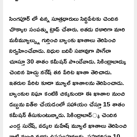
సింగపూర్ లో ఉన్న సూత్రధారులు సిద్దిపేటకు చెందిన
చొక్కాల సంపత్ను ట్రాప్ చేశారు. అతడు దళారిగా మారి
మనీమ్యూల్స్ను గుర్తించి బ్యాంకు ఖాతాలు తెరిపించి
నిర్వహించేవాడు. నిధుల బదిలీ సజావుగా సాగేలా
చూస్తూ 30 శాతం కమీషన్ పొందేవాడు. సికింద్రాబాద్కు
చెందిన హెచ్చు నరేష్ తన పేరిట ఖాతా తెరిచాడు.
ఇతరుల పేరిట కూడా మ్యూల్ ఖాతాలను తెరిపించాడు.
బ్యాంకుల నిఘా కంటికి చిక్కకుండా ఈ ఖాతాల నుంచి
డబ్బును విత్అ చేయడంలో సహాయం చేస్తూ 15 శాతం
కమీషన్ తీసుకుంటున్నాడు. సికింద్రాబాద్్క చెందిన
ఎండ్ల సురేష్, వడ్కల మహేష్ మ్యూల్ ఖాతాలు తెరిపించి
వాటి నుంచి నగదు ఉపసంహరణకు సహకరిస్తూ 10