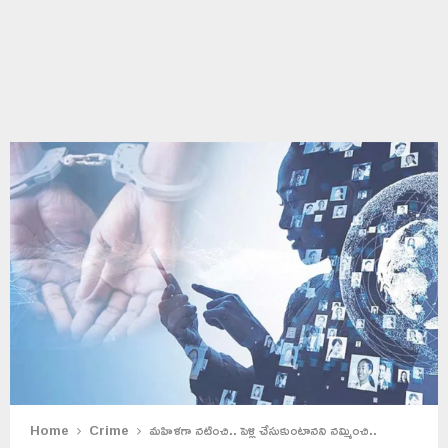
Home
Crime
మహిళగా నటించి.. పెళ్లి చేసుకుంటానని నమ్మించి..