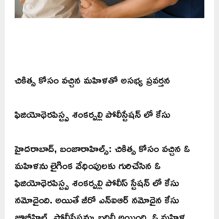
చికిత్స కోసం వచ్చిన మహిళతో అసభ్య ప్రవర్తన
ఫిజియోథెరపిస్ట్ప శంకర్పల్లి పోలీస్టేషన్ లో కేసు
హైదరాబాద్, బంజారాహిల్స్: చికిత్స కోసం వచ్చిన ఓ
మహిళను లైగింక వేధింపులకు గురిచేసిన ఓ
ఫిజియోథెరపిస్ట్ప శంకర్పల్లి పోలీస్ స్టేషన్ లో కేసు
నమోదైంది. అయితే జీరో ఎన్ఐఆర్ నమోదైన కేసు
జూబ్లీహిల్స్ పోలీస్టేషన్కు బదిలీ అయింది. ఓ మహిళ