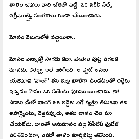
తాళం చెవులు వారి చేతిలో పెట్టి, ఒక నకిలీ సేల్స్
అగ్రిమెంట్పై సంతకాలు కూడా చేయించాడు.
మోసం వెలుగులోకి వచ్చిందిలా..
మోసం ఎన్నాళ్లో సాగదు కదా. పాపాల పుట్ట పగలక
మానదు. కరెక్ట్గా అదే జరిగింది. ఆ ఫ్లాట్ అసలు
యజమాని ‘వాంగ్’ తన ఇల్లు ఖాళీగా ఉండటంతో అద్దెకు
ఇవ్వడం కోసం ఒక ఏజెంటు పురమాయించాడు. గత
ఏడాది మేలో వాంగ్ ఒక అద్దెకు దిగే వ్యక్తిని తీసుకుని తన
అపార్ట్మెంట్కు వెళ్లినప్పుడు, అతని తాళం చెవి పని
చేయలేదు. దాంతో అనుమానం వచ్చి సీసీటీవీ ఫుటేజ్
పరిశీలించగా, ఎవరో తాళం మార్చినట్లు తెలిసింది.