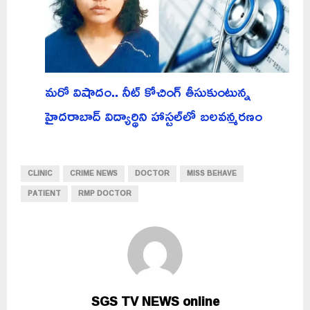
మరో విషాదం.. నీట్ కోచింగ్ తీసుకుంటున్న
హైదరాబాద్ విద్యార్థిని హాస్టల్‌లో బలవన్మరణం
CLINIC
CRIME NEWS
DOCTOR
MISS BEHAVE
PATIENT
RMP DOCTOR
SGS TV NEWS online