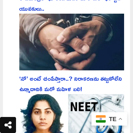
యువకులు..
‘నో’ అంటే చంపేస్తారా..? నిరాకరణను తట్టుకోలేని
ఉన్మాదానికి మరో మహిళ బలి!
TE