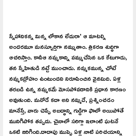
స్నేహానికన్న మిన్న లోకాన లేదురా’ ఆ మాటల్ని
అందరమూ మనస్ఫూర్తిగా నమ్ముతాం. త్రికరణ శుద్ధిగా
ఆచరిస్తాం. కానీఆ నమ్మకాన్ని వమ్ముచేసిన ఒక కేటుగాడు,
తన స్నేహితుడి నట్టే ముంచాడు. నమ్మకమున్న చోటే
నమ్మకద్రోహం ఉంటుందని నిరూపించిన వైనమిది. ఏళ్ల
తరబడి ఉన్న నమ్మకమే మోసపోవడానికి ప్రధాన కారణం
అవుతుంది. మనోడే కదా అని నమ్మిదే, ప్రశ్నించడం
మానేస్తే, వారు చెప్పే అబద్ధాన్ని గుడ్డిగా ఫాలో అయిపోతే
మునిగిపోక తప్పదు. చైనాలో సరిగ్గా ఇలాంటి ఘటనే
ఒకటి జరిగింది.దాదాపు ముప్పై ఏళ్ల నాటి పరిచయాన్ని