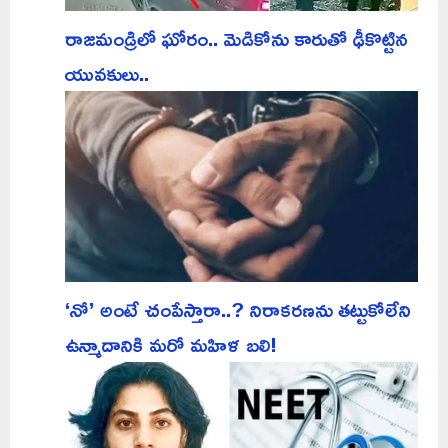
రాజమండ్రిలో ఘోరం.. మెడికోను కారుతో ఢీకొట్టిన
యువకులు..
‘నో’ అంటే చంపేస్తారా..? నిరాకరణను తట్టుకోలేని
ఉన్మాదానికి మరో మహిళ బలి!