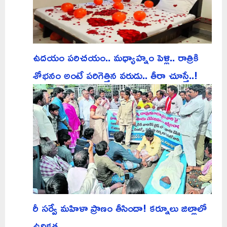
ఉదయం పరిచయం.. మధ్యాహ్నం పెళ్లి.. రాత్రికి
శోభనం అంటే పరిగెత్తిన వరుడు.. తీరా చూస్తే..!
రీ సర్వే మహిళా ప్రాణం తీసిందా! కర్నూలు జిల్లాలో
ఉద్రిక్తత