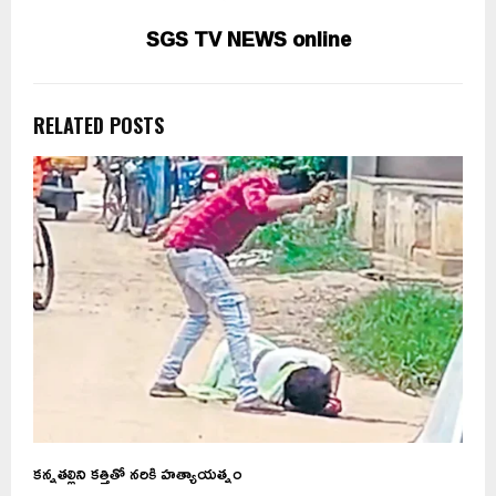
SGS TV NEWS online
RELATED POSTS
కన్నతల్లిని కత్తితో నరికి హత్యాయత్నం