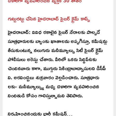
దళారీగా వ్యవహరించిన వ్యక్తికి 30 శాతం
గుట్టురట్టు చేసిన హైదరాబాద్ సైబర్ క్రైమ్ కాప్స్
హైదరాబాద్: వివిధ రకాలైన సైబర్ నేరాలకు పాల్పడే
సూత్రధారులకు బ్యాంకు ఖాతాలను అప్పగిస్తూ, కమీషన్లు
తీసుకుంటున్న నలుగురు మనీమ్యూల్సు సిటీ సైబర్ క్రైమ్
పోలీసులు అరెస్టు చేశారు. వీరిలో ఒకరు సిద్దిపేటకు
చెందినవారు కాగా, ముగ్గురు సికింద్రాబాద్వాసులని డీసీపీ
వి. అరవింద్బబు శుక్రవారం వెల్లడించారు. సూత్రధారు
లకు- మనీమ్యూల్స్కు మధ్య దళారిగా వ్యవహరించిన
నిందితుడి కోసం గాలిస్తున్నామని తెలిపారు.
నిర్వహించినందుకు భారీ కమీషన్…