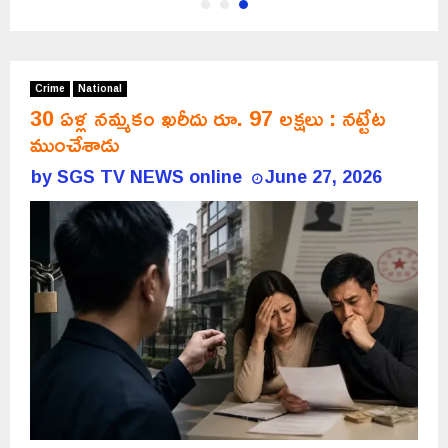
Crime
National
30 ఏళ్ల నమ్మకం ఖరీదు రూ. 97 లక్షలు : నట్టేట
ముంచేశాడు
by
SGS TV NEWS online
June 27, 2026