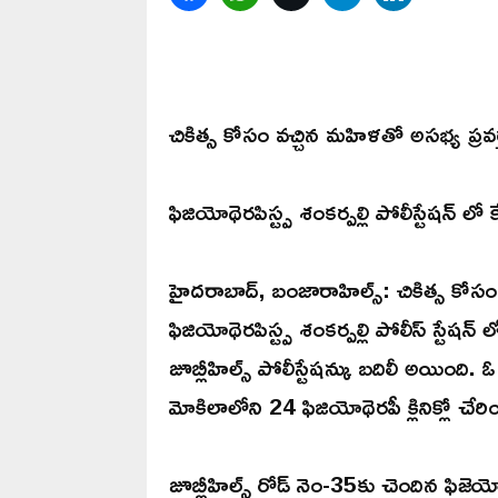
చికిత్స కోసం వచ్చిన మహిళతో అసభ్య ప్రవర
ఫిజియోథెరపిస్ట్ప శంకర్పల్లి పోలీస్టేషన్ లో 
హైదరాబాద్, బంజారాహిల్స్: చికిత్స కోస
ఫిజియోథెరపిస్ట్ప శంకర్పల్లి పోలీస్ స్టే
జూబ్లీహిల్స్ పోలీస్టేషన్కు బదిలీ అయింది
మోకిలాలోని 24 ఫిజియోథెరపీ క్లినిక్లో చేరిం
జూబ్లీహిల్స్ రోడ్ నెం-35కు చెందిన ఫిజెయోథ