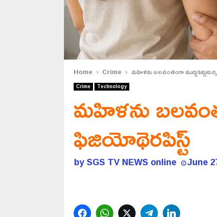
Home
Crime
మహిళను బలవంతంగా ముద్దుపెట్టుకున్న 
Crime
Technology
మహిళను బలవంతంగా
ఫిజియోథెరపిస్ట్
by
SGS TV NEWS online
June 2
Facebook
WhatsApp
Twitter
Telegram
LinkedIn