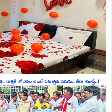
ాత్రికి శోభనం అంటే పరిగెత్తిన వరుడు.. తీరా చూస్తే..!