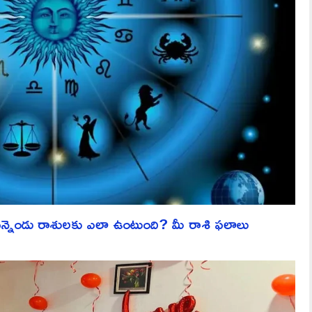
ెండు రాశులకు ఎలా ఉంటుంది? మీ రాశి ఫలాలు