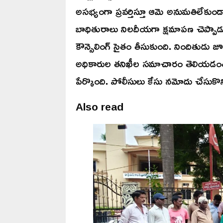
అసభ్యంగా ప్రవర్తిస్తూ ఆమె అనుమతిలేకుండా 
బాధితురాలు నిలదీయగా క్షమాపణ చెప్పాడు. న
కౌన్సెలింగ్ సైతం తీసుకుంది. నిందితుడు జూ
అధికారుల తనిఖీల సమాచారం తెలియడంతో రా
పేర్కొంది. పోలీసులు కేసు నమోదు చేసుకొని ద
Also read