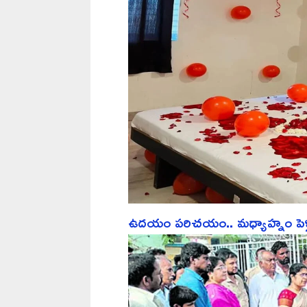
ఉదయం పరిచయం.. మధ్యాహ్నం పెళ్లి.. ర