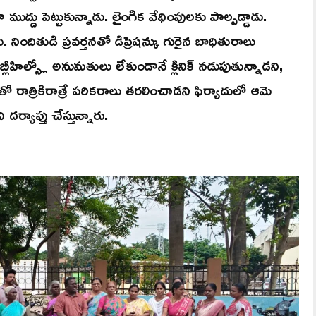
ముద్దు పెట్టుకున్నాడు. లైంగిక వేధింపులకు పాల్పడ్డాడు.
ిందితుడి ప్రవర్తనతో డిప్రెషన్కు గురైన బాధితురాలు
బ్లీహిల్స్లో అనుమతులు లేకుండానే క్లినిక్ నడుపుతున్నాడని,
త్రికిరాత్రే పరికరాలు తరలించాడని ఫిర్యాదులో ఆమె
ర్యాప్తు చేస్తున్నారు.