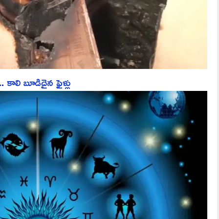
 కాలి బూడిదైన ఫైళ్లు