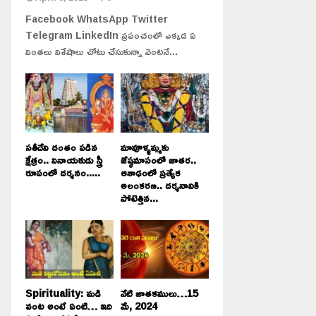
Facebook WhatsApp Twitter
Telegram LinkedIn ప్రపంచంలో ఎక్కడ ఏ
వింతలు విశేషాలు చోటు చేసుకున్నా వెంటనే...
సతీదేవి దంతం పడిన
మావూళ్ళమ్మకు
క్షేత్రం.. వినాయకుడు స్త్రీ
జేష్ఠమాసంలో జాతర..
రూపంలో దర్శనం.....
ఆశాఢంలో ప్రత్యేక
అలంకరణ.. దర్శనానికి
పోటెత్తిన...
Spirituality: మడి
నేటి జాతకములు…15
వంట అంటే ఏంటి… ఇది
మే, 2024