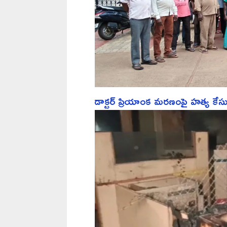
డాక్టర్ ప్రియాంక మరణంపై హత్య క