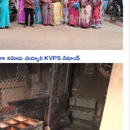
ేసుగా నమోదు చెయ్యాలి KVPS డిమాండ్