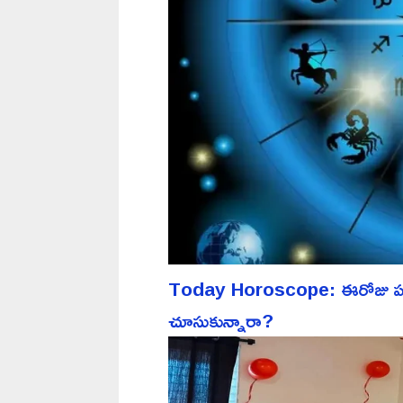
Today Horoscope: ఈరోజు పన్న
చూసుకున్నారా?