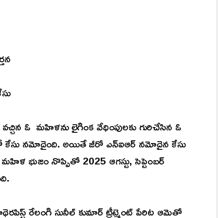
్తన
కేసు
ం వచ్చిన ఓ మహిళను లైగింక వేధింపులకు గురిచేసిన ఓ
షన్ లో కేసు నమోదైంది. అయితే జీరో ఎన్ఐఆర్ నమోదైన కేసు
. ఓ మహిళ భుజం నొప్పితో 2025 ఆగస్టు, సెప్టెంబర్
ది.
ెరపిస్ట్ రేలంగి సునీల్ కుమార్ ట్రీట్మెంట్ పేరిట ఆమెతో