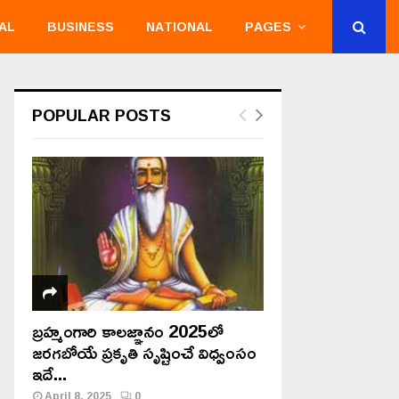
AL
BUSINESS
NATIONAL
PAGES
POPULAR POSTS
బ్రహ్మంగారి కాలజ్ఞానం 2025లో
జరగబోయే ప్రకృతి సృష్టించే విధ్వంసం
ఇదే...
April 8, 2025
0