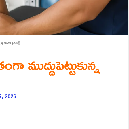
ఫిజియోథెరపిస్ట్
 ముద్దుపెట్టుకున్న
7, 2026