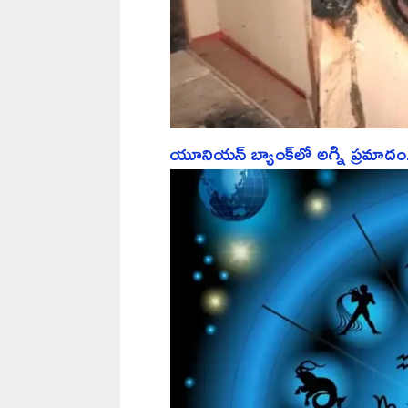
యూనియన్ బ్యాంక్‌లో అగ్ని ప్రమాదం..