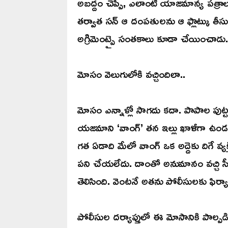
అబద్దం చెప్పి, ఎలాంటి యాజమాన్య పత్రా
తర్వాత సన్ ఆ దంపతులను ఆ ఫ్లాట్కు తీసుకెళ్
అగ్రిమెంట్పై సంతకాలు కూడా చేయించాడు.
మోసం వెలుగులోకి వచ్చిందిలా..
మోసం ఎన్నాళ్లో సాగదు కదా. పాపాల పుట్ట 
యజమాని ‘వాంగ్’ తన ఇల్లు ఖాళీగా ఉం
గత ఏడాది మేలో వాంగ్ ఒక అద్దెకు దిగే వ్యక్త
పని చేయలేదు. దాంతో అనుమానం వచ్చి సీసీ
తెలిసింది. వెంటనే అతను పోలీసులకు ఫిర్య
పోలీసుల దర్యాప్తులో ఈ మోసానికి పాల్పడిం