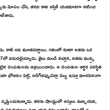
ర్యను మోసం చేసి, తనది కాని ఆస్తికి యజమానిగా నటించి
ాజేశాడు.
వాడు. కానీ అవి మూతపడ్డాయి. గతంలో కూడా అతను ఒక
లో విడుదలైయ్యాడు. జైలు నుండి వచ్చాక, అతను ముప్పై
న దంపతులను ఆశ్రయించాడు. ఆ దంపతుల ఆర్థిక పరిస్థితి
 భోజనం పెట్టి, అడిగినప్పుడల్లా డబ్బు ఇస్తూ మానసికంగా
 సృష్టించుకున్నాడు. తనకు షాంఘైలో ఆస్తులు ఉన్నాయని,
లమైన పరిచయాలు ఉన్నాయని నమ్మించాడు. దాంతో ఆ