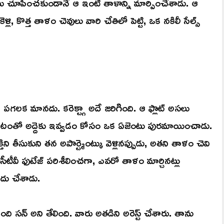
లు చూపించకుండానే ఆ ఇంటి తాళాన్ని మార్పించేశాడు. ఆ
లి, కొత్త తాళం చెవులు వారి చేతిలో పెట్టి, ఒక నకిలీ సేల్స్
పగలక మానదు. కరెక్ట్గా అదే జరిగింది. ఆ ఫ్లాట్ అసలు
డటంతో అద్దెకు ఇవ్వడం కోసం ఒక ఏజెంటు పురమాయించాడు.
ిని తీసుకుని తన అపార్ట్మెంట్కు వెళ్లినప్పుడు, అతని తాళం చెవి
టీవీ ఫుటేజ్ పరిశీలించగా, ఎవరో తాళం మార్చినట్లు
ాదు చేశాడు.
ది సన్ అని తేలింది. వారు అతడిని అరెస్ట్ చేశారు. తాను