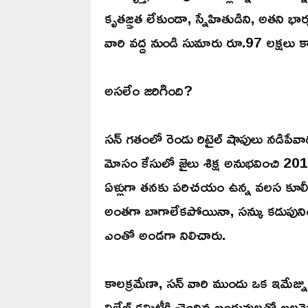
కృతజ్ఞత లేకుండా, స్నేహితుడిని, అతని భా
వారి వద్ద నుండి సుమారు రూ.97 లక్షలు క
అసలేం జరిగింది?
సన్ గతంలో రెండు రిటైల్ షాపులు నడిపే
మోసం కేసులో జైలు శిక్ష అనుభవించి 2017
ఏళ్లుగా తనకు పరిచయం ఉన్న వలస కూలీలై
అంతగా బాగాలేకపోయినా, సన్కు కడుపునిండా
ఎంతో అండగా నిలిచారు.
కాలక్రమేణా, సన్ వారి ముందు ఒక ఇమేజ్ను
విలేజ్ కమిటీకి చెందిన బంధువులతో బ