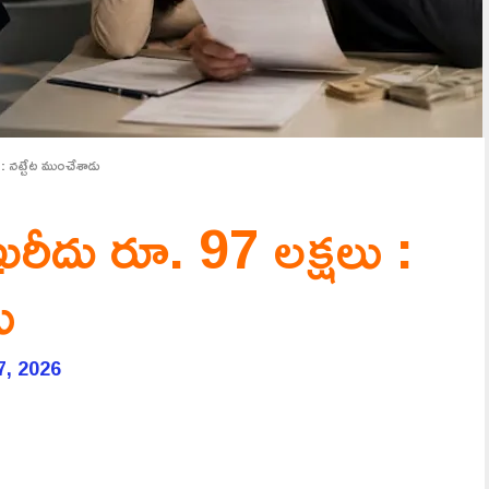
 : నట్టేట ముంచేశాడు
ఖరీదు రూ. 97 లక్షలు :
ు
7, 2026