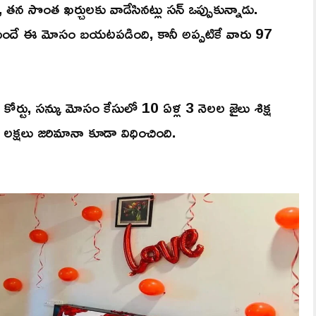
, తన సొంత ఖర్చులకు వాడేసినట్లు సన్ ఒప్పుకున్నాడు.
ుందే ఈ మోసం బయటపడింది, కానీ అప్పటికే వారు 97
ిక కోర్టు, సన్కు మోసం కేసులో 10 ఏళ్ల 3 నెలల జైలు శిక్ష
క్షలు జరిమానా కూడా విధించింది.