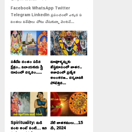
Facebook WhatsApp Twitter
Telegram LinkedIn ప్రపంచంలో ఎక్కడ ఏ
వింతలు విశేషాలు చోటు చేసుకున్నా వెంటనే...
సతీదేవి దంతం పడిన
మావూళ్ళమ్మకు
క్షేత్రం.. వినాయకుడు స్త్రీ
జేష్ఠమాసంలో జాతర..
రూపంలో దర్శనం.....
ఆశాఢంలో ప్రత్యేక
అలంకరణ.. దర్శనానికి
పోటెత్తిన...
Spirituality: మడి
నేటి జాతకములు…15
వంట అంటే ఏంటి… ఇది
మే, 2024