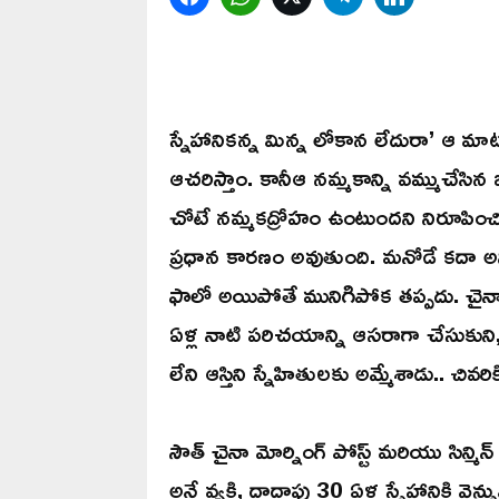
స్నేహానికన్న మిన్న లోకాన లేదురా’ ఆ మాట
ఆచరిస్తాం. కానీఆ నమ్మకాన్ని వమ్ముచేసిన
చోటే నమ్మకద్రోహం ఉంటుందని నిరూపించి
ప్రధాన కారణం అవుతుంది. మనోడే కదా అని నమ్
ఫాలో అయిపోతే మునిగిపోక తప్పదు. చైనాల
ఏళ్ల నాటి పరిచయాన్ని ఆసరాగా చేసుకుని,
లేని ఆస్తిని స్నేహితులకు అమ్మేశాడు.. చి
సౌత్ చైనా మోర్నింగ్ పోస్ట్ మరియు సిన్మి
అనే వ్యక్తి, దాదాపు 30 ఏళ్ల స్నేహానికి