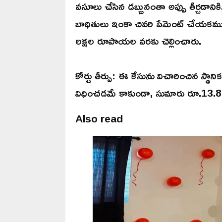
వసూలు చేసిన డబ్బునంతా అప్పు తీర్చడానికి
బాధితులు ఇంకా చివరి పేమెంట్ చేయకమ
లక్షల రూపాయల వరకు చెల్లించారు.
కోర్టు తీర్పు: ఈ కేసును విచారించిన స్థాన
విధించడమే కాకుండా, సుమారు రూ.13.8 ల
Also read