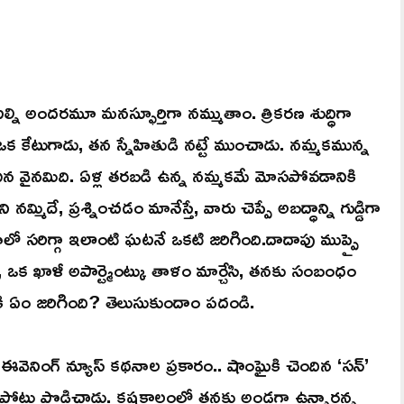
ల్ని అందరమూ మనస్ఫూర్తిగా నమ్ముతాం. త్రికరణ శుద్ధిగా
 ఒక కేటుగాడు, తన స్నేహితుడి నట్టే ముంచాడు. నమ్మకమున్న
న వైనమిది. ఏళ్ల తరబడి ఉన్న నమ్మకమే మోసపోవడానికి
మిదే, ప్రశ్నించడం మానేస్తే, వారు చెప్పే అబద్ధాన్ని గుడ్డిగా
ో సరిగ్గా ఇలాంటి ఘటనే ఒకటి జరిగింది.దాదాపు ముప్పై
 ఒక ఖాళీ అపార్ట్మెంట్కు తాళం మార్చేసి, తనకు సంబంధం
వరికి ఏం జరిగింది? తెలుసుకుందాం పదండి.
న్ ఈవెనింగ్ న్యూస్ కథనాల ప్రకారం.. షాంఘైకి చెందిన ‘సన్’
 వెన్నుపోటు పొడిచాడు. కష్టకాలంలో తనకు అండగా ఉన్నారన్న