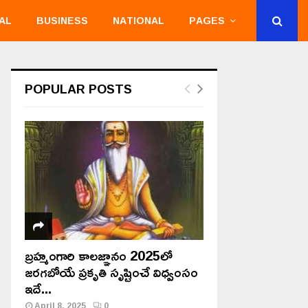
AL
BUSINESS
NATIONAL
PAGES
POPULAR POSTS
బ్రహ్మంగారి కాలజ్ఞానం 2025లో
జరగబోయే ప్రకృతి సృష్టించే విధ్వంసం
ఇదే...
April 8, 2025
0