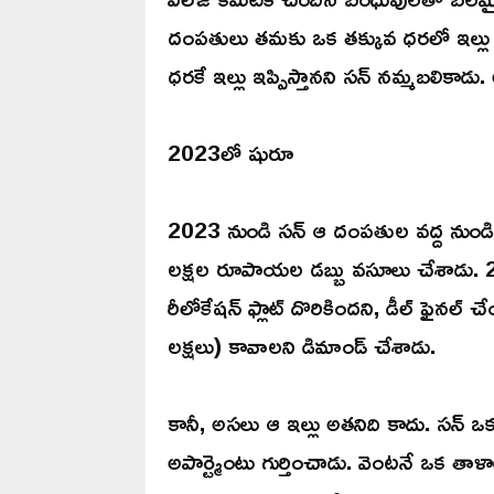
దంపతులు తమకు ఒక తక్కువ ధరలో ఇల్లు 
ధరకే ఇల్లు ఇప్పిస్తానని సన్ నమ్మబలికాడు.
2023లో షురూ
2023 నుండి సన్ ఆ దంపతుల వద్ద నుండి అడ్వాన
లక్షల రూపాయల డబ్బు వసూలు చేశాడు. 
రీలోకేషన్ ఫ్లాట్ దొరికిందని, డీల్ ఫై
లక్షలు) కావాలని డిమాండ్ చేశాడు.
కానీ, అసలు ఆ ఇల్లు అతనిది కాదు. సన్ ఒక 
అపార్ట్మెంటు గుర్తించాడు. వెంటనే ఒక తా