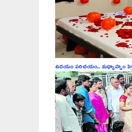
ఉదయం పరిచయం.. మధ్యాహ్నం పెళ్లి.. ర