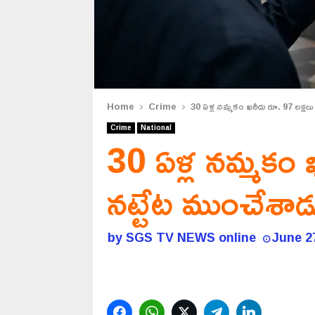
Home
Crime
30 ఏళ్ల నమ్మకం ఖరీదు రూ. 97 లక్షలు
Crime
National
30 ఏళ్ల నమ్మకం 
నట్టేట ముంచేశాడ
by
SGS TV NEWS online
June 2
Facebook
WhatsApp
Twitter
Telegram
LinkedIn