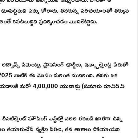
చూపెట్టమని సన్ను కోరారు. తనకున్న పరిచయాలతో తక్కువ
 అంతే కపటబుద్ధిని ప్రదర్శించడం మొదలెట్టాడు.
్స్ పేమెంట్లు, ప్రాసెసింగ్ ఛార్జీలు, ఇన్స్టాల్మెంట్ల పేరుతో
2025 నాటికి ఈ మోసం మరింత ముదిరింది. తనకు ఒక
నల్ చేయడానికి మరో 4,00,000 యువాన్లు (సుమారు రూ.55.5
రీసెటిల్మెంట్ హౌసింగ్ ఎస్టేట్లో నెలల తరబడి ఖాళీగా ఉన్న
ళాలు తయారుచేసే వ్యక్తిని పిలిచి, తన తాళాలు పోయాయని