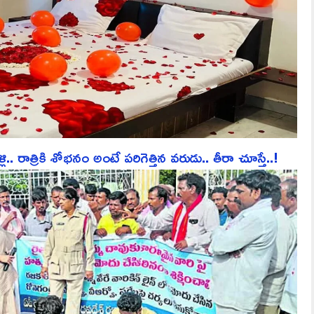
ాత్రికి శోభనం అంటే పరిగెత్తిన వరుడు.. తీరా చూస్తే..!