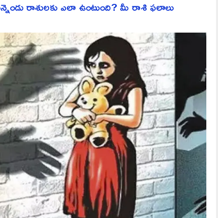
ెండు రాశులకు ఎలా ఉంటుంది? మీ రాశి ఫలాలు