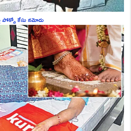
పై పోక్సో కేసు నమోదు