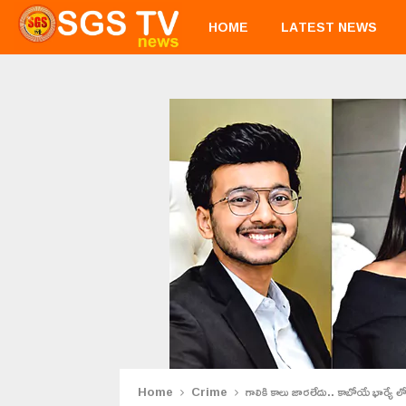
HOME
LATEST NEWS
Home
Crime
గాలికి కాలు జారలేదు.. కాబోయే భార్యే 