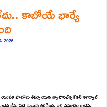
ేదు.. కాబోయే భార్యే
ంది
4, 2026
ోయే యువతి ఫొటోలు తీస్తూ యువ వ్యాపారవేత్త కేతన్ అగర్వాల్
న కేసు పెద్ద మలుపు తిరిగింది. అది ప్రమాదం కాదని,