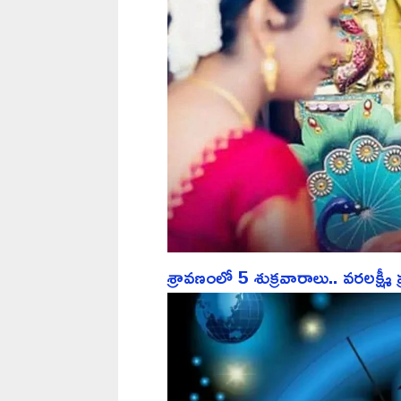
శ్రావణంలో 5 శుక్రవారాలు.. వరలక్ష్మీ 