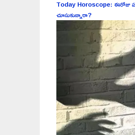
Today Horoscope: ఈరోజు పన్న
చూసుకున్నారా?