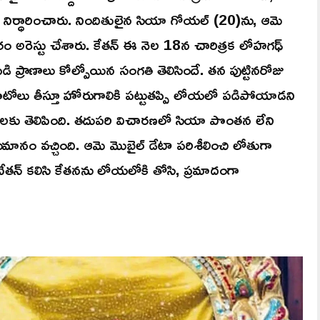
ు నిర్ధారించారు. నిందితులైన సియా గోయల్ (20)ను, ఆమె
ం అరెస్టు చేశారు. కేతన్ ఈ నెల 18న చారిత్రక లోహగఢ్
్రాణాలు కోల్పోయిన సంగతి తెలిసిందే. తన పుట్టినరోజు
్ ఫొటోలు తీస్తూ హోరుగాలికి పట్టుతప్పి లోయలో పడిపోయాడని
లకు తెలిపింది. తదుపరి విచారణలో సియా పొంతన లేని
నం వచ్చింది. ఆమె మొబైల్ డేటా పరిశీలించి లోతుగా
చేతన్ కలిసి కేతనను లోయలోకి తోసి, ప్రమాదంగా