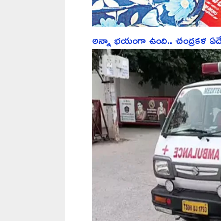
అన్నా భయంగా ఉంది.. చంద్రకళ ఏదేద