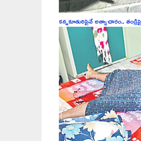
కన్నకూతురిపైనే అత్యాచారం.. తండ్రి