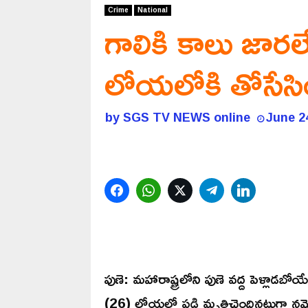
Crime
National
గాలికి కాలు జారల
లోయలోకి తోసేసి
by
SGS TV NEWS online
June 2
Facebook
WhatsApp
Twitter
Telegram
LinkedIn
పుణె: మహారాష్ట్రలోని పుణె వద్ద పెళ్లాడబ
(26) లోయలో పడి మృతిచెందినట్టుగా నమోదై