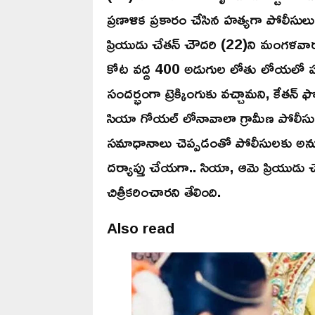
ప్రణాళిక ప్రకారం చేసిన హత్యగా పోలీసుల
ప్రియుడు చేతన్ చౌదరి (22)ని మంగళవార
కోట వద్ద 400 అడుగుల లోతు లోయలో పడి ప
సందర్భంగా ట్రెక్కింగుకు వచ్చామని, కేతన
సియా గోయల్ లోనావాలా గ్రామీణ పోలీసు
సమాధానాలు చెప్పడంతో పోలీసులకు అనుమా
దర్యాప్తు చేయగా.. సియా, ఆమె ప్రియుడు 
చిత్రీకరించారని తేలింది.
Also read