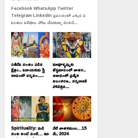
Facebook WhatsApp Twitter
Telegram LinkedIn ప్రపంచంలో ఎక్కడ ఏ
వింతలు విశేషాలు చోటు చేసుకున్నా వెంటనే...
సతీదేవి దంతం పడిన
మావూళ్ళమ్మకు
క్షేత్రం.. వినాయకుడు స్త్రీ
జేష్ఠమాసంలో జాతర..
రూపంలో దర్శనం.....
ఆశాఢంలో ప్రత్యేక
అలంకరణ.. దర్శనానికి
పోటెత్తిన...
Spirituality: మడి
నేటి జాతకములు…15
వంట అంటే ఏంటి… ఇది
మే, 2024