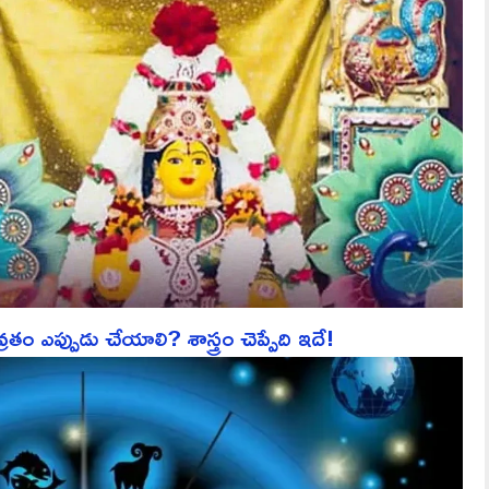
వ్రతం ఎప్పుడు చేయాలి? శాస్త్రం చెప్పేది ఇదే!