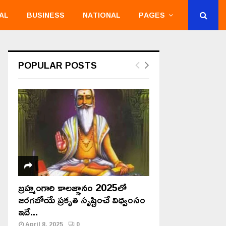
AL
BUSINESS
NATIONAL
PAGES
POPULAR POSTS
బ్రహ్మంగారి కాలజ్ఞానం 2025లో
జరగబోయే ప్రకృతి సృష్టించే విధ్వంసం
ఇదే...
April 8, 2025
0