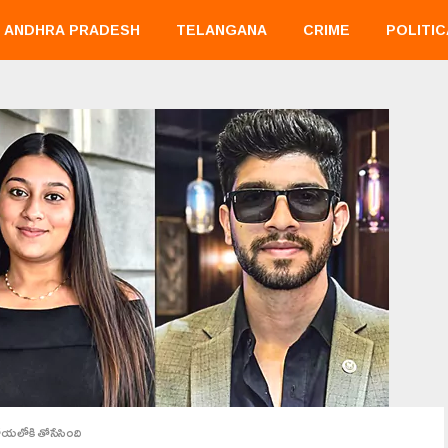
ANDHRA PRADESH
TELANGANA
CRIME
POLITIC
లోయలోకి తోసేసింది