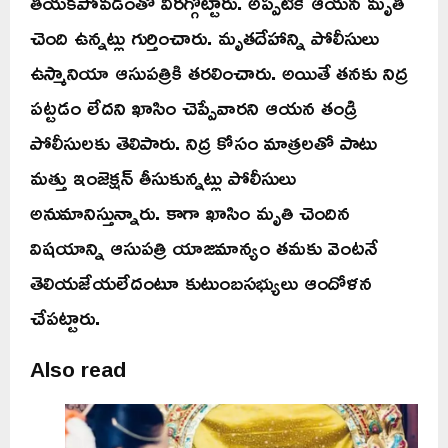
తీయకపోవడంతో విరగ్గొట్టారు. అప్పటికే ఆయన మృతి
చెంది ఉన్నట్లు గుర్తించారు. మృతదేహాన్ని పోలీసులు
ఉస్మానియా ఆసుపత్రికి తరలించారు. అయితే తనకు నిద్ర
పట్టడం లేదని ఖాసిం చెప్పేవారని ఆయన తండ్రి
పోలీసులకు తెలిపారు. నిద్ర కోసం మాత్రలతో పాటు
మత్తు ఇంజెక్షన్ తీసుకున్నట్లు పోలీసులు
అనుమానిస్తున్నారు. కాగా ఖాసిం మృతి చెందిన
విషయాన్ని ఆసుపత్రి యాజమాన్యం తమకు వెంటనే
తెలియజేయలేదంటూ కుటుంబసభ్యులు ఆందోళన
చేపట్టారు.
Also read