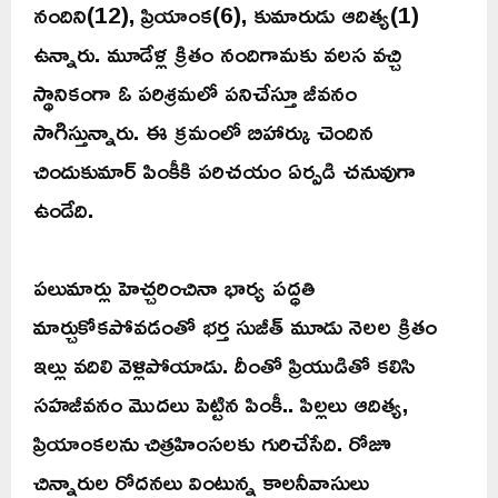
నందిని(12), ప్రియాంక(6), కుమారుడు ఆదిత్య(1)
ఉన్నారు. మూడేళ్ల క్రితం నందిగామకు వలస వచ్చి
స్థానికంగా ఓ పరిశ్రమలో పనిచేస్తూ జీవనం
సాగిస్తున్నారు. ఈ క్రమంలో బిహార్కు చెందిన
చిందుకుమార్ పింకీకి పరిచయం ఏర్పడి చనువుగా
ఉండేది.
పలుమార్లు హెచ్చరించినా భార్య పద్ధతి
మార్చుకోకపోవడంతో భర్త సుజీత్ మూడు నెలల క్రితం
ఇల్లు వదిలి వెళ్లిపోయాడు. దీంతో ప్రియుడితో కలిసి
సహజీవనం మొదలు పెట్టిన పింకీ.. పిల్లలు ఆదిత్య,
ప్రియాంకలను చిత్రహింసలకు గురిచేసేది. రోజూ
చిన్నారుల రోదనలు వింటున్న కాలనీవాసులు