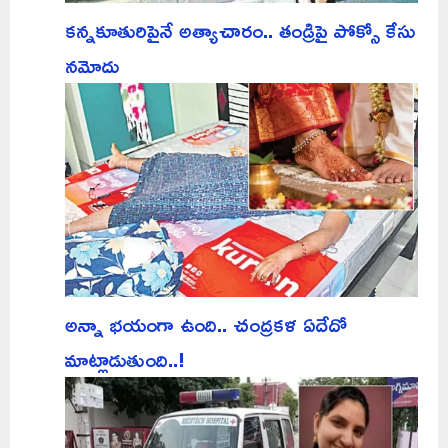
కన్నకూతురిపైనే అత్యాచారం.. తండ్రిపై పోక్సో కేసు
నమోదు
అన్నా భయంగా ఉంది.. చంద్రకళ ఏదేదో
మాట్లాడుతుంది..!