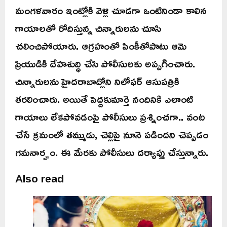
మంగళవారం ఇంట్లోకి వెళ్లి చూడగా ఒంటినిండా కాలిన
గాయాలతో రోదిస్తున్న చిన్నారులను చూసి
చలించిపోయారు. ఆగ్రహంతో పింకీతోపాటు ఆమె
ప్రియుడికి దేహశుద్ధి చేసి పోలీసులకు అప్పగించారు.
చిన్నారులను హైదరాబాద్లోని నిలోఫర్ ఆసుపత్రికి
తరలించారు. అయితే పెద్దకుమార్తె నందినికి ఎలాంటి
గాయాలు లేకపోవడంపై పోలీసులు ప్రశ్నించగా.. వంట
చేసే క్రమంలో తమ్ముడు, చెల్లిపై నూనె పడిందని చెప్పడం
గమనార్హం. ఈ మేరకు పోలీసులు దర్యాప్తు చేస్తున్నారు.
Also read