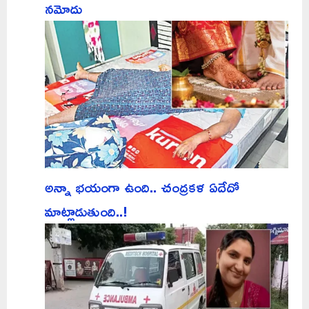
నమోదు
అన్నా భయంగా ఉంది.. చంద్రకళ ఏదేదో
మాట్లాడుతుంది..!