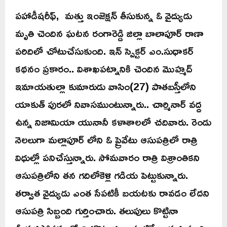
పహాడీషరీఫ్, మత్తు ఇంజెక్షన్ తీసుకున్న ఓ వైద్యుడు
మృతి చెందిన ఘటన రంగారెడ్డి జిల్లా బాలాపూర్ రాణా
పరిదిలో చోటుచేసుకుంది. ఇన్ స్పెక్టర్ ఎం.సుధాకర్
కథనం ప్రకారం.. విశాఖపట్నానికి చెందిన మొహ్మద్
ఇమాయతుల్లా కుమారుడు వాసిం(27) పాతబస్తీలోని
యాకుత్ పురలో నివాసముంటున్నారు.. చార్మినార్ వద్ద
ఉన్న నిజామియా యునానీ కళాశాలలో చదివారు. రెండు
నెలలుగా మల్లాపూర్ లోని ఓ ప్రైవేటు ఆసుపత్రిలో రాత్రి
విధుల్లో పనిచేస్తున్నారు. సోమవారం రాత్రి విశ్రాంతికని
ఆసుపత్రిలోని తన గదిలోకెళ్లి గడియ పెట్టుకున్నారు.
తర్వాత వైద్యుడు ఎంత సేపటికీ బయటకు రావడం లేదని
ఆసుపత్రి సిబ్బంది గుర్తించారు. తలుపులు కొట్టినా