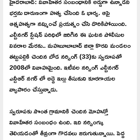
హైదరాబాద్: వివాహేతర సంబంధానికి అడ్డుగా ఉన్నాడని
భర్తను దారుణంగా హత్య చేసింది ఓ భార్య. ఆపై
ఆత్మహత్యగా నమ్మించే ప్రయత్నం చేసి దొరికిపోయింది.
ఎల్బీనగర్ స్టేషన్ పరిధిలో జరిగిన ఈ ఘటన పోలీసుల
వివరాల మేరకు.. మహబూబాబాద్ జిల్లా కొరవి మండలం
తట్టుపల్లికి చెందిన బోడ నర్సింగ్ (33)కు స్వరూపతో
2008లో వివాహమైంది. ఇటీవల నర్సింగ్ ఎల్బీనగర్
ఎన్టీఆర్ నగర్ లో అద్దె ఇల్లు తీసుకుని కూరగాయల
వ్యాపారం చేస్తున్నాడు.
స్వరూపకు సొంత గ్రామానికి చెందిన మోహన్తో
వివాహేతర సంబంధం ఉంది. ఇది నర్సింగ్కు
తెలియడంతో తీవ్రంగా గొడవలు జరుగుతున్నాయి. పెద్ద