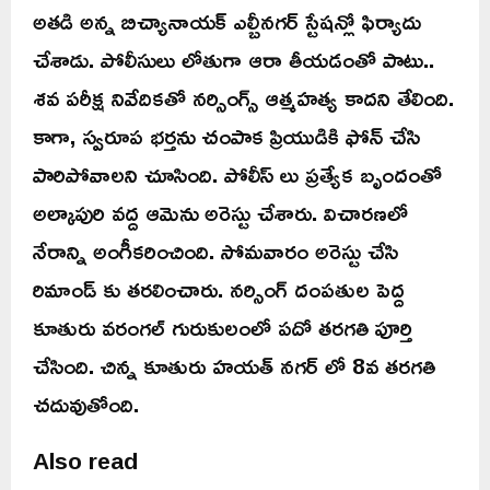
అతడి అన్న బిచ్యానాయక్ ఎల్బీనగర్ స్టేషన్లో ఫిర్యాదు
చేశాడు. పోలీసులు లోతుగా ఆరా తీయడంతో పాటు..
శవ పరీక్ష నివేదికతో నర్సింగ్స్ ఆత్మహత్య కాదని తేలింది.
కాగా, స్వరూప భర్తను చంపాక ప్రియుడికి ఫోన్ చేసి
పారిపోవాలని చూసింది. పోలీస్ లు ప్రత్యేక బృందంతో
అల్కాపురి వద్ద ఆమెను అరెస్టు చేశారు. విచారణలో
నేరాన్ని అంగీకరించింది. సోమవారం అరెస్టు చేసి
రిమాండ్ కు తరలించారు. నర్సింగ్ దంపతుల పెద్ద
కూతురు వరంగల్ గురుకులంలో పదో తరగతి పూర్తి
చేసింది. చిన్న కూతురు హయత్ నగర్ లో 8వ తరగతి
చదువుతోంది.
Also read