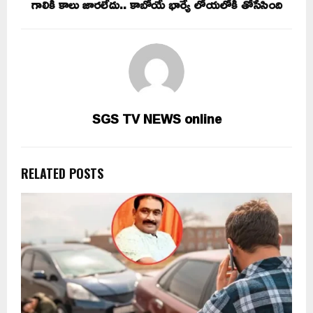
గాలికి కాలు జారలేదు.. కాబోయే భార్యే లోయలోకి తోసేసింది
SGS TV NEWS online
RELATED POSTS