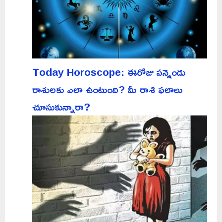
Today Horoscope: ఈరోజు పన్నెండు
రాశులకు ఎలా ఉంటుంది? మీ రాశి ఫలాలు
చూసుకున్నారా?