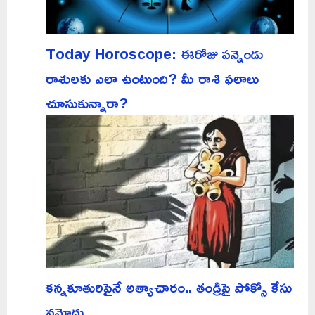
Today Horoscope: ఈరోజు పన్నెండు
రాశులకు ఎలా ఉంటుంది? మీ రాశి ఫలాలు
చూసుకున్నారా?
కన్నకూతురిపైనే అత్యాచారం.. తండ్రిపై పోక్సో కేసు
నమోదు