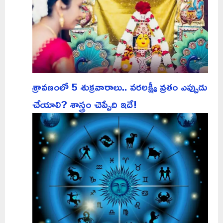
శ్రావణంలో 5 శుక్రవారాలు.. వరలక్ష్మీ వ్రతం ఎప్పుడు
చేయాలి? శాస్త్రం చెప్పేది ఇదే!