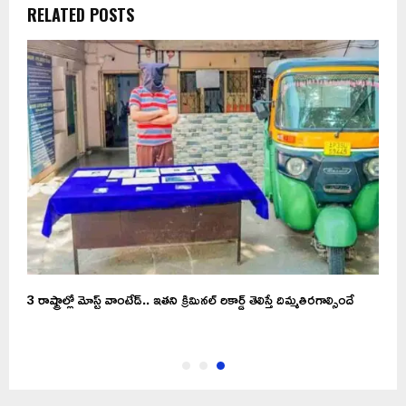
RELATED POSTS
3 రాష్ట్రాల్లో మోస్ట్‌ వాంటేడ్.. ఇతని క్రిమినల్ రికార్డ్ తెలిస్తే దిమ్మతిరగాల్సిందే