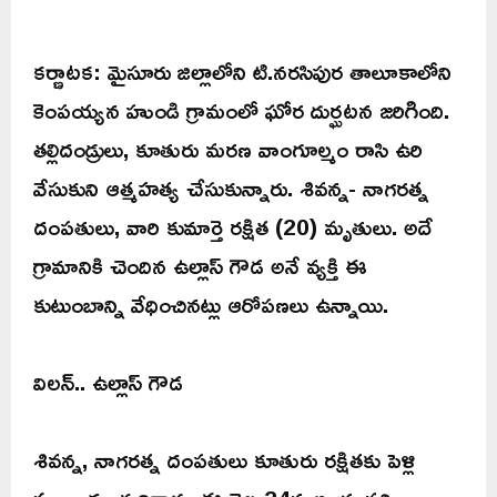
కర్ణాటక: మైసూరు జిల్లాలోని టి.నరసిపుర తాలూకాలోని
కెంపయ్యన హుండి గ్రామంలో ఘోర దుర్ఘటన జరిగింది.
తల్లిదండ్రులు, కూతురు మరణ వాంగూల్మం రాసి ఉరి
వేసుకుని ఆత్మహత్య చేసుకున్నారు. శివన్న- నాగరత్న
దంపతులు, వారి కుమార్తె రక్షిత (20) మృతులు. అదే
గ్రామానికి చెందిన ఉల్లాస్ గౌడ అనే వ్యక్తి ఈ
కుటుంబాన్ని వేధించినట్లు ఆరోపణలు ఉన్నాయి.
విలన్.. ఉల్లాస్ గౌడ
శివన్న, నాగరత్న దంపతులు కూతురు రక్షితకు పెళ్లి