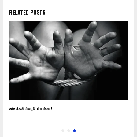
RELATED POSTS
యువకుడి కిడ్నాప్ కలకలం!