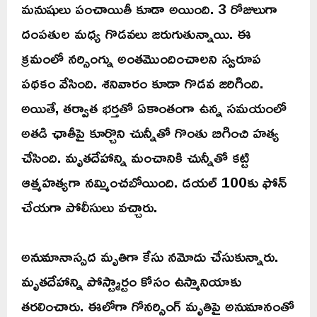
మనుషులు పంచాయితీ కూడా అయింది. 3 రోజులుగా
దంపతుల మధ్య గొడవలు జరుగుతున్నాయి. ఈ
క్రమంలో నర్సింగ్ను అంతమొందించాలని స్వరూప
పథకం వేసింది. శనివారం కూడా గొడవ జరిగింది.
అయితే, తర్వాత భర్తతో ఏకాంతంగా ఉన్న సమయంలో
అతడి ఛాతీపై కూర్చొని చున్నీతో గొంతు బిగించి హత్య
చేసింది. మృతదేహాన్ని మంచానికి చున్నీతో కట్టి
ఆత్మహత్యగా నమ్మించబోయింది. డయల్ 100కు ఫోన్
చేయగా పోలీసులు వచ్చారు.
అనుమానాస్పద మృతిగా కేసు నమోదు చేసుకున్నారు.
మృతదేహాన్ని పోస్ట్మార్టం కోసం ఉస్మానియాకు
తరలించారు. ఈలోగా గోనర్సింగ్ మృతిపై అనుమానంతో