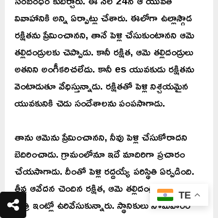
సంబంధం కుదిర్చారు. ఈ నెల 24న ఆ యువతి
వివాహానికి అన్ని ఏర్పాట్లు చేశారు. ఈలోగా ఉల్లాస్గౌడ
రక్షితను ప్రేమించానని, తానే పెళ్లి చేసుకుంటానని ఆమె
తల్లిదండ్రులకు చెప్పాడు. కానీ రక్షిత, ఆమె తల్లిదండ్రులు
అతనిని అంగీకరిచలేదు. కానీ es యువకుడు రక్షితను
వెంటాడుతూ వేధిస్తున్నాడు. రక్షితతో పెళ్లి నిశ్చయమైన
యువకునికి చెడు సందేశాలను పంపసాగాడు.
తాను ఆమెను ప్రేమించానని, నీవు పెళ్లి చేసుకోరాదని
బెదిరించాడు. గ్రామంలోనూ ఇదే మాదిరిగా ప్రచారం
చేయసాగాడు. దీంతో పెళ్లి రద్దయ్యే పరిస్థితి ఏర్పడింది.
తీవ్ర ఆవేదన చెందిన రక్షిత, ఆమె తల్లిదండ్రులు ఆదివారం
TE
రాత్రి ఇంట్లో ఉరివేసుకున్నారు. స్థానికులు సోమవారం