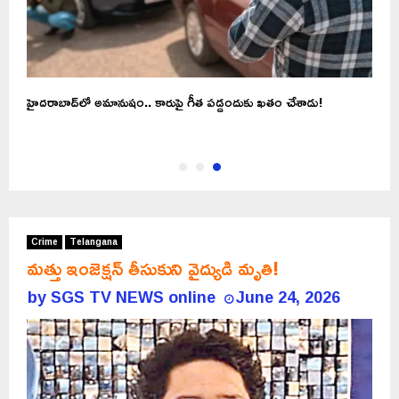
హైదరాబాద్‌లో అమానుషం.. కారుపై గీత పడ్డందుకు ఖతం చేశాడు!
Crime
Telangana
మత్తు ఇంజెక్షన్ తీసుకుని వైద్యుడి మృతి!
by
SGS TV NEWS online
June 24, 2026