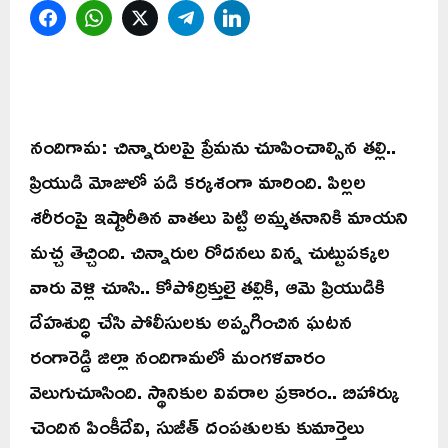
Facebook
WhatsApp
Twitter
Telegram
LinkedIn
నందిగామ: చిన్నారులపై ప్రేమను చూపించాల్సిన తల్లి..
ప్రియుడి మోజులో పడి కర్కశంగా మారింది. పిల్లల
శరీరంపై ఇష్టారీతిన వాతలు పెట్టి అమ్మతనానికి మాయని
మచ్చ తెచ్చింది. చిన్నారుల రోదనలు విన్న చుట్టుపక్కల
వారు వెళ్లి చూసి.. కోపోద్రిక్తులై తల్లికి, ఆమె ప్రియుడికి
దేహశుద్ధి చేసి పోలీసులకు అప్పగించిన ఘటన
రంగారెడ్డి జిల్లా నందిగామలో మంగళవారం
వెలుగుచూసింది. స్థానికుల వివరాల ప్రకారం.. బిహార్కు
చెందిన పింకీదేవి, సుజీత్ దంపతులకు కుమార్తెలు