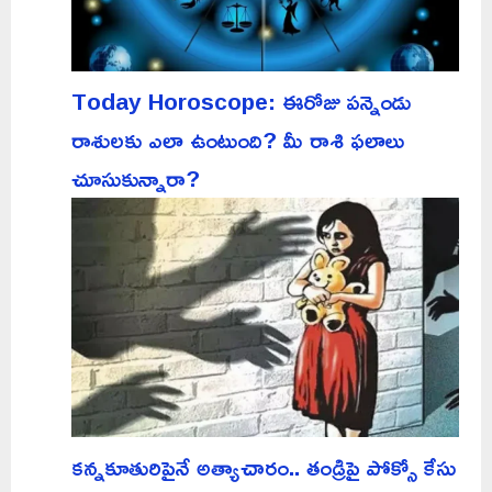
Today Horoscope: ఈరోజు పన్నెండు
రాశులకు ఎలా ఉంటుంది? మీ రాశి ఫలాలు
చూసుకున్నారా?
కన్నకూతురిపైనే అత్యాచారం.. తండ్రిపై పోక్సో కేసు