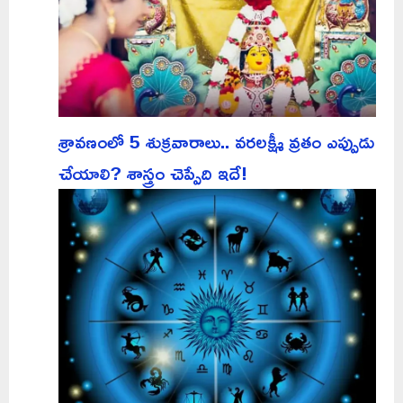
శ్రావణంలో 5 శుక్రవారాలు.. వరలక్ష్మీ వ్రతం ఎప్పుడు
చేయాలి? శాస్త్రం చెప్పేది ఇదే!