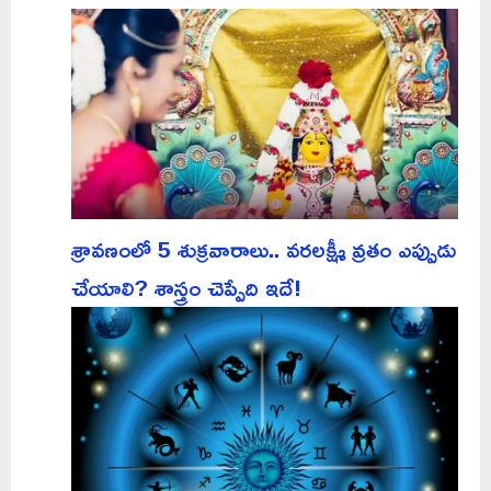
శ్రావణంలో 5 శుక్రవారాలు.. వరలక్ష్మీ వ్రతం ఎప్పుడు
చేయాలి? శాస్త్రం చెప్పేది ఇదే!