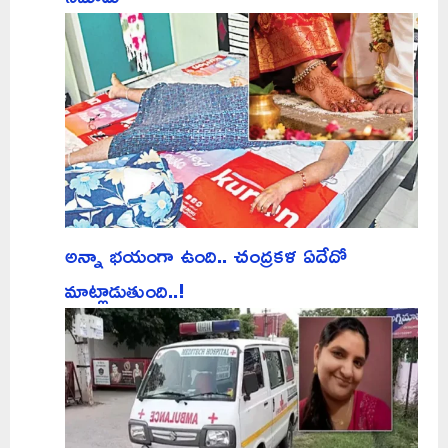
అన్నా భయంగా ఉంది.. చంద్రకళ ఏదేదో
మాట్లాడుతుంది..!