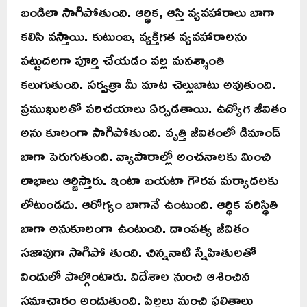
బండిలా సాగిపోతుంది. ఆర్థిక, ఆస్తి వ్యవహారాలు బాగా
కలిసి వస్తాయి. కుటుంబ, వ్యక్తిగత వ్యవహారాలను
పట్టుదలగా పూర్తి చేయడం వల్ల మనశ్శాంతి
కలుగుతుంది. సర్వత్రా మీ మాట చెల్లుబాటు అవుతుంది.
ప్రముఖులతో పరిచయాలు ఏర్పడతాయి. ఉద్యోగ జీవితం
అను కూలంగా సాగిపోతుంది. వృత్తి జీవితంలో డిమాండ్
బాగా పెరుగుతుంది. వ్యాపారాల్లో అంచనాలకు మించి
లాభాలు ఆర్జిస్తారు. ఇంటా బయటా గౌరవ మర్యాదలకు
లోటుండదు. ఆరోగ్యం బాగానే ఉంటుంది. ఆర్థిక పరిస్థితి
బాగా అనుకూలంగా ఉంటుంది. దాంపత్య జీవితం
సజావుగా సాగిపో తుంది. చిన్ననాటి స్నేహితులతో
విందులో పాల్గొంటారు. విదేశాల నుంచి ఆశించిన
సమాచారం అందుతుంది. పిల్లలు మంచి ఫలితాలు