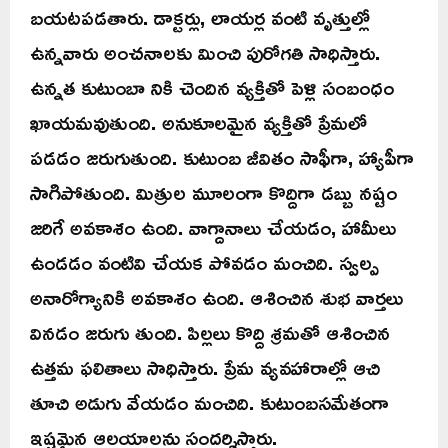
బయటపడతారు. డాక్టర్లు, లాయర్ల వంటి వృత్తుల్లో
ఉన్నవారు అంచనాలకు మించి పురోగతి సాధిస్తారు.
ఉన్నత కుటుంబా నికి చెందిన వ్యక్తితో పెళ్లి సంబంధం
ఖాయమవుతుంది. అనుకూలమైన వ్యక్తితో ప్రేమలో
పడడం జరుగుతుంది. కుటుంబ జీవితం సాఫీగా, హ్యాపీగా
సాగిపోతుంది. మిత్రుల మూలంగా కొద్దిగా డబ్బు నష్టం
జరిగే అవకాశం ఉంది. వాగ్దానాలు చేయడం, హామీలు
ఉండడం వంటివి చేయక పోవడం మంచిది. స్వల్ప
అనారోగ్యానికి అవకాశం ఉంది. ఆశించిన శుభ వార్తలు
వినడం జరుగు తుంది. పిల్లలు కొద్ది శ్రమతో ఆశించిన
ఉత్తమ ఫలితాలు సాధిస్తారు. ప్రేమ వ్యవహారాల్లో ఆచి
తూచి అడుగు వేయడం మంచిది. కుటుంబసమేతంగా
ఇష్టమైన ఆలయాలను సందర్శిస్తారు.