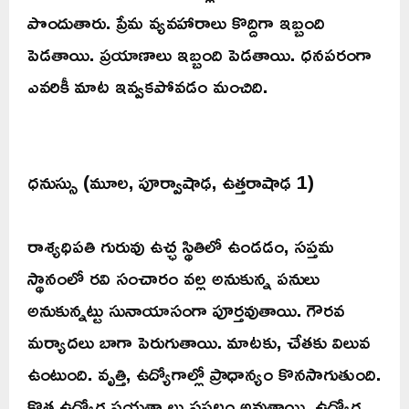
పొందుతారు. ప్రేమ వ్యవహారాలు కొద్దిగా ఇబ్బంది
పెడతాయి. ప్రయాణాలు ఇబ్బంది పెడతాయి. ధనపరంగా
ఎవరికీ మాట ఇవ్వకపోవడం మంచిది.
ధనుస్సు (మూల, పూర్వాషాఢ, ఉత్తరాషాఢ 1)
రాశ్యధిపతి గురువు ఉచ్ఛ స్థితిలో ఉండడం, సప్తమ
స్థానంలో రవి సంచారం వల్ల అనుకున్న పనులు
అనుకున్నట్టు సునాయాసంగా పూర్తవుతాయి. గౌరవ
మర్యాదలు బాగా పెరుగుతాయి. మాటకు, చేతకు విలువ
ఉంటుంది. వృత్తి, ఉద్యోగాల్లో ప్రాధాన్యం కొనసాగుతుంది.
కొత్త ఉద్యోగ ప్రయత్నాలు సఫలం అవుతాయి. ఉద్యోగ