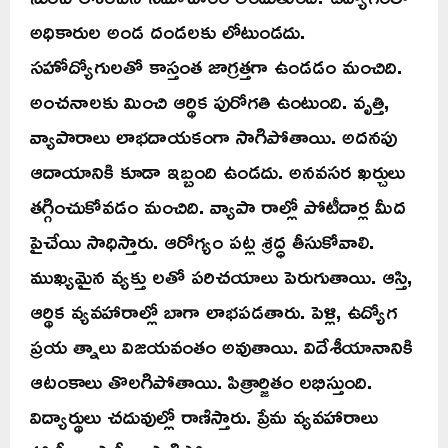
అధికారుల అండ దండలకు లోటుండదు.
సహోద్యోగులతో కాస్తంత జాగ్రత్తగా ఉండడం మంచిది.
అంచనాలకు మించి ఆర్థిక పురోగతి ఉంటుంది. వృత్తి,
వ్యాపారాలు లాభదాయకంగా సాగిపోతాయి. అదనపు
ఆదాయానికి కూడా ఇబ్బంది ఉండదు. అనవసర ఖర్చులు
తగ్గించుకోవడం మంచిది. వ్యాపా రాల్లో పోటీదార్ల మీద
పైచేయి సాధిస్తారు. ఆరోగ్యం పట్ల శ్రద్ధ తీసుకోవాలి.
ముఖ్యమైన వ్యక్తు లతో పరిచయాలు పెరుగుతాయి. ఆస్తి,
ఆర్థిక వ్యవహారాల్లో బాగా లాభపడతారు. పెళ్లి, ఉద్యోగ
ప్రయ త్నాలు విజయవంతం అవుతాయి. విదేశీయానానికి
ఆటంకాలు తొలగిపోతాయి. పిత్రార్జితం లభిస్తుంది.
విద్యార్థులు చదువుల్లో రాణిస్తారు. ప్రేమ వ్యవహారాలు