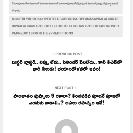
#మాసఫలాలు#రాశిఫలాలు#తెలుగురాశిఫలాలు#మాసరాశిఫలాలు#జ్యోతిష్యం#తెలుగుజ్యోతిష్యం#గ్రహస్థితులు#
గోచారం
MONTHLYHOROSCOPE#TELUGUHOROSCOPE#MASAPHALALU#RAS
HIPHALALU#ASTROLOGYTELUGU#TELUGUASTROLOGY#HOROSCO
PEPREDICTS#MONTHLYPREDICTIONS
PREVIOUS POST
మిస్టరీ బ్లాస్టర్.. నిప్పు లేదు.. సిలిండర్ పేలలేదు.. కానీ కిచెన్‌లో
భారీ పేలుడు! భయాందోళనలో జనం!
NEXT POST
పారిజాతం పుష్పాలు 9 రకాలా? కిందపడిన పూలనే పూజలో
ఎందుకు వాడాలి..? అసలు రహస్యం ఇదే!