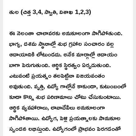
తుల (చిత్త 3,4, స్వాతి, విశాఖ 1,2,3)
ఈ నెలంతా చాలావరకు అనుకూలంగా సాగిపోతుంది.
భాగ్య, దశమ స్థానాల్లో శుభ గ్రహాల సంచారం వల్ల
ఆదాయానికి లోటుండదు. అనేక మార్గాల్లో ఆదాయం
బాగా పెరుగుతుంది. ఆర్థిక స్థిరత్వం ఏర్పడుతుంది.
ఎటువంటి ప్రయత్నం తలపెట్టినా విజయవంతం
అవుతుంది. వృత్తి, ఉద్యో గాల్లోనే కాకుండా, కుటుంబంలో
కూడా కొన్ని శుభ పరిణామాలు చోటు చేసుకుంటాయి.
ఆర్థిక వ్యవహారాలు, లావాదేవీలు అనుకూలంగా
సాగిపోతాయి. ఉద్యోగ, పెళ్లి ప్రయత్నాలకు సానుకూల
స్పందన లభిస్తుంది. ఉద్యోగంలో ప్రాభవం పెరగడంతో