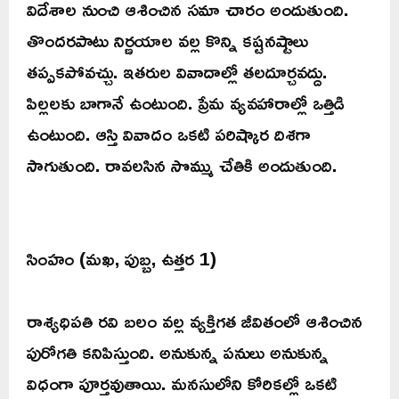
విదేశాల నుంచి ఆశించిన సమా చారం అందుతుంది.
తొందరపాటు నిర్ణయాల వల్ల కొన్ని కష్టనష్టాలు
తప్పకపోవచ్చు. ఇతరుల వివాదాల్లో తలదూర్చవద్దు.
పిల్లలకు బాగానే ఉంటుంది. ప్రేమ వ్యవహారాల్లో ఒత్తిడి
ఉంటుంది. ఆస్తి వివాదం ఒకటి పరిష్కార దిశగా
సాగుతుంది. రావలసిన సొమ్ము చేతికి అందుతుంది.
సింహం (మఖ, పుబ్బ, ఉత్తర 1)
రాశ్యధిపతి రవి బలం వల్ల వ్యక్తిగత జీవితంలో ఆశించిన
పురోగతి కనిపిస్తుంది. అనుకున్న పనులు అనుకున్న
విధంగా పూర్తవుతాయి. మనసులోని కోరికల్లో ఒకటి