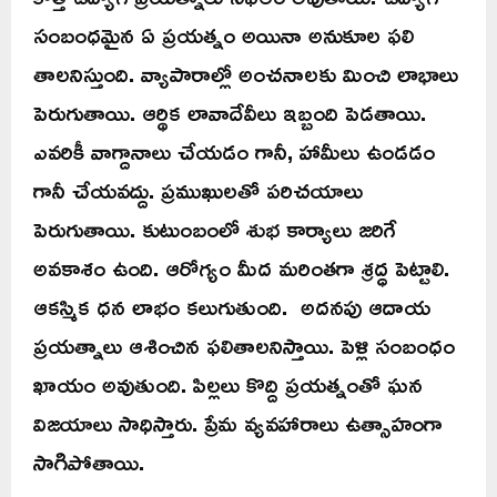
సంబంధమైన ఏ ప్రయత్నం అయినా అనుకూల ఫలి
తాలనిస్తుంది. వ్యాపారాల్లో అంచనాలకు మించి లాభాలు
పెరుగుతాయి. ఆర్థిక లావాదేవీలు ఇబ్బంది పెడతాయి.
ఎవరికీ వాగ్దానాలు చేయడం గానీ, హామీలు ఉండడం
గానీ చేయవద్దు. ప్రముఖులతో పరిచయాలు
పెరుగుతాయి. కుటుంబంలో శుభ కార్యాలు జరిగే
అవకాశం ఉంది. ఆరోగ్యం మీద మరింతగా శ్రద్ధ పెట్టాలి.
ఆకస్మిక ధన లాభం కలుగుతుంది. అదనపు ఆదాయ
ప్రయత్నాలు ఆశించిన ఫలితాలనిస్తాయి. పెళ్లి సంబంధం
ఖాయం అవుతుంది. పిల్లలు కొద్ది ప్రయత్నంతో ఘన
విజయాలు సాధిస్తారు. ప్రేమ వ్యవహారాలు ఉత్సాహంగా
సాగిపోతాయి.