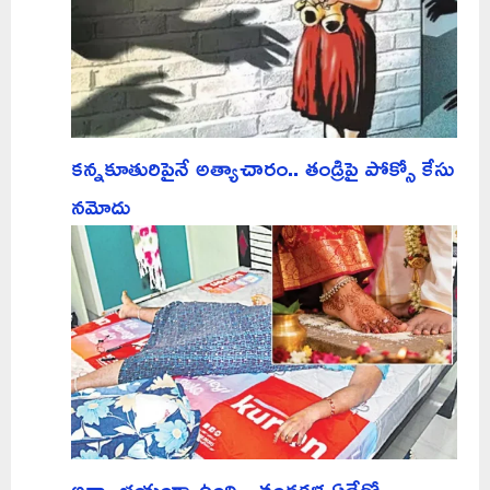
కన్నకూతురిపైనే అత్యాచారం.. తండ్రిపై పోక్సో కేసు
నమోదు
అన్నా భయంగా ఉంది.. చంద్రకళ ఏదేదో