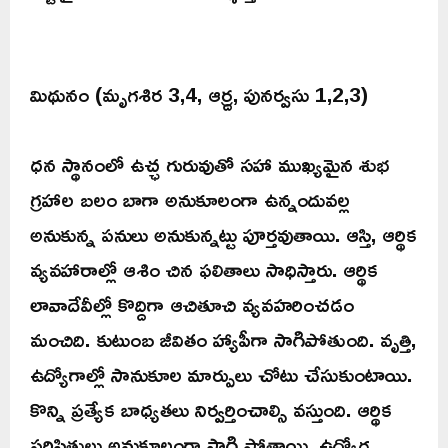
మిథునం (మృగశిర 3,4, ఆర్ద్ర, పునర్వసు 1,2,3)
ధన స్థానంలో ఉచ్ఛ గురువుతో సహా ముఖ్యమైన శుభ
గ్రహాల బలం బాగా అనుకూలంగా ఉన్నందువల్ల
అనుకున్న పనులు అనుకున్నట్టు పూర్తవుతాయి. ఆస్తి, ఆర్థిక
వ్యవహారాల్లో ఆశిం చిన ఫలితాలు సాధిస్తారు. ఆర్థిక
లావాదేవీల్లో కొద్దిగా ఆచితూచి వ్యవహరించడం
మంచిది. కుటుంబ జీవితం హ్యాపీగా సాగిపోతుంది. వృత్తి,
ఉద్యోగాల్లో సానుకూల మార్పులు చోటు చేసుకుంటాయి.
కొన్ని ప్రత్యేక బాధ్యతలు నిర్వర్తించాల్సి వస్తుంది. ఆర్థిక
పరిస్థితులు అనుకూలంగా సాగి పోతాయి. ఉద్యోగ