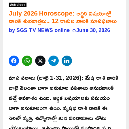
Astrology
July 2026 Horoscope: ఆర్థిక విషయాల్లో
వారికి శుభవార్తలు.. 12 రాశుల వారికి మాసఫలాలు
by
SGS TV NEWS online
June 30, 2026
Facebook
WhatsApp
Twitter
Telegram
LinkedIn
మాస ఫలాలు (జూలై 1-31, 2026): మేష రాశి వారికి
జూలై నెలంతా బాగా అనుకూల ఫలితాలు అనుభవానికి
వచ్చే అవకాశం ఉంది. ఆర్థిక విషయాలకు సమయం
బాగా అనుకూలంగా ఉంది. వృషభ రాశి వారికి ఈ
నెలలో వృత్తి, ఉద్యోగాల్లో శుభ పరిణామాలు చోటు
చేసుకుంటాయి. ఆశించిన స్థాయిలో సంపాదన వృద్ధి