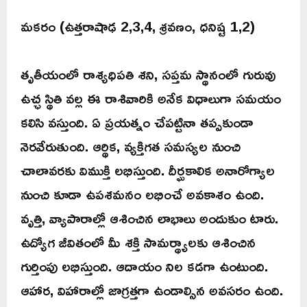
మకరం (ఉత్తరాషాఢ 2,3,4, శ్రవణం, ధనిష్ట 1,2)
తృతీయంలో రాశ్యధిపతి శని, సప్తమ స్థానంలో గురువు
ఉచ్ఛ స్థితి వల్ల ఈ రాశివారికి అనేక విధాలుగా సమయం
కలిసి వస్తుంది. ఏ ప్రయత్నం చేపట్టినా తప్పకుండా
నెరవేరుతుంది. ఆర్థిక, వ్యక్తిగత సమస్యల నుంచి
చాలావరకు విముక్తి లభిస్తుంది. దీర్ఘకాలిక అనారోగ్యాల
నుంచి కూడా ఉపశమనం లభించే అవకాశం ఉంది.
వృత్తి, వ్యాపారాల్లో ఆశించిన లాభాలు అందుకుం టారు.
ఉద్యోగ జీవితంలో మీ శక్తి సామర్థ్యాలకు ఆశించిన
గుర్తింపు లభిస్తుంది. ఆదాయం నిల కడగా ఉంటుంది.
ఆహార, విహారాల్లో జాగ్రత్తగా ఉండాల్సిన అవసరం ఉంది.