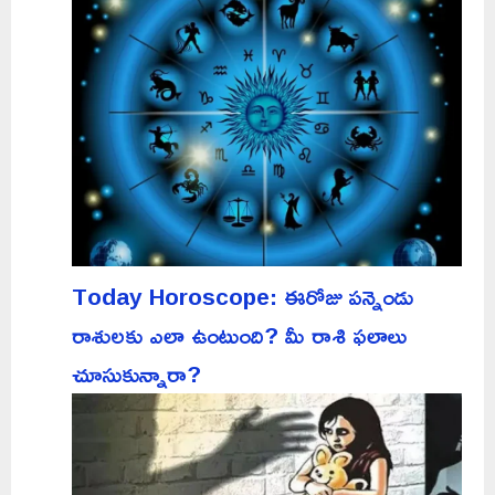
Today Horoscope: ఈరోజు పన్నెండు
రాశులకు ఎలా ఉంటుంది? మీ రాశి ఫలాలు
చూసుకున్నారా?