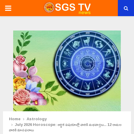
PRIMARY
MENU
Home
Astrology
July 2026 Horoscope: ఆర్థిక విషయాల్లో వారికి శుభవార్తలు.. 12 రాశుల
వారికి మాసఫలాలు