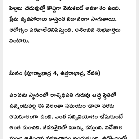
పిల్లలు చదువుల్లో కొద్దిగా వెనుకబడే అవకాశం ఉంది.
ప్రేమ వ్యవహారాలు కాస్తంత నిదానంగా సాగుతాయి.
ఆరోగ్యం పరవాలేదనిపిస్తుంది. ఆశించిన శుభవార్తలు
వింటారు.
మీనం (పూర్వాభాద్ర 4, ఉత్తరాభాద్ర, రేవతి)
పంచమ స్థానంలో రాశ్యధిపతి గురువు ఉచ్ఛ స్థితిలో
ఉన్నందువల్ల ఈ నెలంతా సమయం చాలా వరకు
అనుకూలంగా ఉంది. ఎంత సద్వినియోగం చేసుకుంటే
అంత మంచిది. జీవనశైలిలో మార్పు వస్తుంది. విదేశాల
నుంచి ఆశించిన సమాచారం అందుతుంది. ఉద్యోగంలో