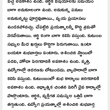
వచ్చే అవకాశం ఉంది. ఆర్థిక విషయాలకు సమయం
బాగా అనుకూలంగా ఉంది. అనుకున్న పనులు
అనుకున్నట్టు పూర్తవుతాయి., వ్యయ ప్రయాసలు
ఉండకపోవచ్చు. చేపట్టిన ప్రయత్నాలన్నీ కొద్ది శ్రమతో
నెరవేరుతాయి. ఆర్థి కంగా బాగా కలిసి వస్తుంది. కుటుంబ
సభ్యుల మీద ఖర్చులు కొద్దిగా పెరుగుతాయి. ఇంటా
బయటా శుభవార్తలు వింటారు. ఆశించిన స్థాయిలో
పదవి, హోదా పెరగడానికి అవకాశం ఉంది. వృత్తి,
ఉద్యోగాల్లో ఆదరణకు లోటుండదు. వ్యాపారాల్లో బాగా
కలిసి వస్తుంది. కుటుంబంలో శుభ కార్యాలు జరగడానికి
అవకాశం ఉంది. ఆధ్యాత్మిక చింతన పెరిగి దైవ కార్యాల్లో
పాల్గొంటారు. ఆర్థిక, వ్యక్తిగత సమస్యల ఒత్తిడి బాగా
తగ్గుతుంది. ఉద్యోగ ప్రయత్నాల్లో ఆశించిన శుభవార్త