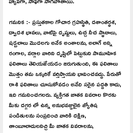
హ్యాపీగా, సాఫీగా సాగిపోతాయి.
గమనిక :- ప్రస్తుతకాల గోచార గ్రహస్థితి, దశాంతర్ధశ,
ద్వాదశ భావలు, వాటిపై దృష్టులు, ఉచ్చ నీచ స్థానాలు,
షడ్బలాలు మొదలగు అనేక అంశాలను, అలాగే అన్ని
రంగాల, వర్గాల వారిని దృష్టిలో పెట్టుకుని సామూహిక
ఫలితాలు తెలియజేయడం జరుగుతుంది, ఈ ఫలితాలు
మొత్తం తమ ఒక్కరికే వర్తిస్తాయని భావించవద్దు. పేరుతో
రాశి ఫలితాలు చూసుకోవడం అనేది సరైన పద్దతి కాదు,
ఇది గమనించగలరు. వ్యక్తిగత జాతక వివరాల కొరకు
మీకు దగ్గర లో ఉన్న అనుభవజ్ఞులైన జ్యోతిష
పండితులను సంప్రదించి వారికి దక్షిణ,
తాంబూలాదులనిచ్చి మీ జాతక వివరాలను,