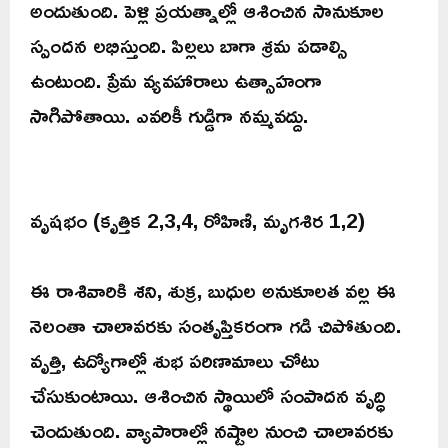
అందుతుంది. పెళ్లి ప్రయత్నాల్లో ఆశించిన సానుకూల
స్పందన లభిస్తుంది. పిల్లలు బాగా శ్రమ పడాల్సి
ఉంటుంది. ప్రేమ వ్యవహారాలు ఉత్సాహంగా
సాగిపోతాయి. ఎవరికీ గుడ్డిగా నమ్మవద్దు.
వృషభం (కృత్తిక 2,3,4, రోహిణి, మృగశిర 1,2)
ఈ రాశివారికి శని, శుక్ర, బుధుల అనుకూలత వల్ల ఈ
నెలంతా చాలావరకు సంతృప్తికరంగా గడి చిపోతుంది.
వృత్తి, ఉద్యోగాల్లో శుభ పరిణామాలు చోటు
చేసుకుంటాయి. ఆశించిన స్థాయిలో సంపాదన వృద్ధి
చెందుతుంది. వ్యాపారాల్లో నష్టాల నుంచి చాలావరకు