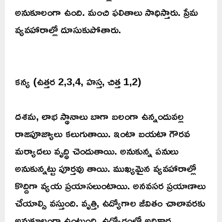
అనుకూలంగా ఉంది. మంచి ఫలితాలు సాధిస్తారు. ప్రేమ
వ్యవహారాల్లో దూసుకుపోతారు.
కన్య (ఉత్తర 2,3,4, హస్త, చిత్త 1,2)
దశమ, లాభ స్థానాలు బాగా బలంగా ఉన్నందువల్ల
రాజపూజ్యాలు కలుగుతాయి. ఇంటా బయటా గౌరవ
మర్యాదలు వృద్ధి చెందుతాయి. అనుకున్న పనులు
అనుకున్నట్టు పూర్తవు తాయి. ముఖ్యమైన వ్యవహారాల్లో
కొద్దిగా వ్యయ ప్రయాసలుంటాయి. అనవసర ప్రయాణాలు
చేయాల్సి వస్తుంది. వృత్తి, ఉద్యోగాల జీవితం చాలావరకు
అనుకూలంగా ఉంటుంది. ఉద్యోగంలో అధికార