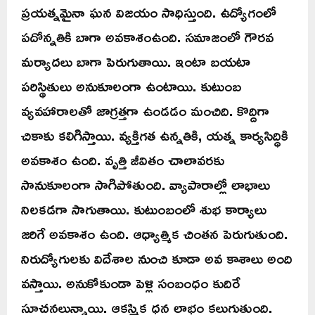
ప్రయత్నమైనా ఘన విజయం సాధిస్తుంది. ఉద్యోగంలో
పదోన్నతికి బాగా అవకాశంఉంది. సమాజంలో గౌరవ
మర్యాదలు బాగా పెరుగుతాయి. ఇంటా బయటా
పరిస్థితులు అనుకూలంగా ఉంటాయి. కుటుంబ
వ్యవహారాలతో జాగ్రత్తగా ఉండడం మంచిది. కొద్దిగా
చికాకు కలిగిస్తాయి. వ్యక్తిగత ఉన్నతికి, యత్న కార్యసిద్ధికి
అవకాశం ఉంది. వృత్తి జీవితం చాలావరకు
సానుకూలంగా సాగిపోతుంది. వ్యాపారాల్లో లాభాలు
నిలకడగా సాగుతాయి. కుటుంబంలో శుభ కార్యాలు
జరిగే అవకాశం ఉంది. ఆధ్యాత్మిక చింతన పెరుగుతుంది.
నిరుద్యోగులకు విదేశాల నుంచి కూడా అవ కాశాలు అంది
వస్తాయి. అనుకోకుండా పెళ్లి సంబంధం కుదిరే
సూచనలున్నాయి. ఆకస్మిక ధన లాభం కలుగుతుంది.