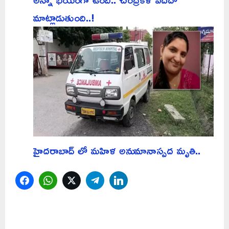
మాట్లాడుతుంది..!
హైదరాబాద్ లో మహిళ అనుమానాస్పద మృతి..
Facebook
WhatsApp
Twitter
Telegram
LinkedIn