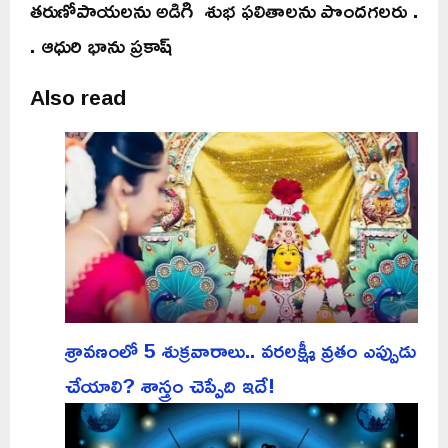
తరుణోపాయలను అడిగి శుభ ఫలితాలను పొందగలరు .
. ఆధురి భాను ప్రకాష్
Also read
శ్రావణంలో 5 శుక్రవారాలు.. వరలక్ష్మీ వ్రతం ఎప్పుడు
చేయాలి? శాస్త్రం చెప్పేది ఇదే!