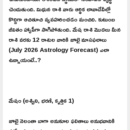
చెందుతుంది. మిథున రాశి వారు ఆర్థిక లావాదేవీల్లో
కొద్దిగా ఆచితూచి వ్యవహరించడం మంచిది. కుటుంబ
జీవితం హ్యాపీగా సాగిపోతుంది. మేష రాశి మొదలు మీన
రాశి వరకు 12 రాశుల వారికి జూలై మాసఫలాలు
(July 2026 Astrology Forecast) ఎలా
ఉన్నాయంటే..?
మేషం (అశ్విని, భరణి, కృత్తిక 1)
జూలై నెలంతా బాగా అనుకూల ఫలితాలు అనుభవానికి