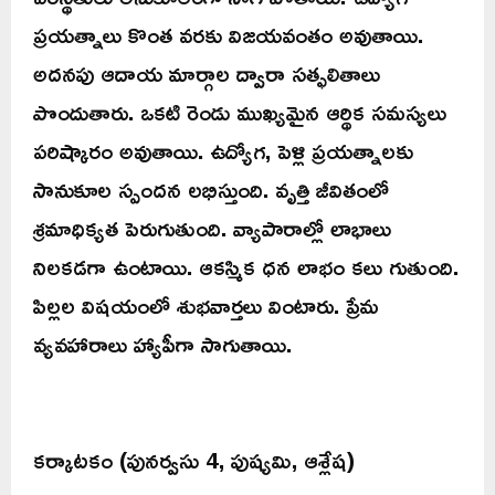
ప్రయత్నాలు కొంత వరకు విజయవంతం అవుతాయి.
అదనపు ఆదాయ మార్గాల ద్వారా సత్ఫలితాలు
పొందుతారు. ఒకటి రెండు ముఖ్యమైన ఆర్థిక సమస్యలు
పరిష్కారం అవుతాయి. ఉద్యోగ, పెళ్లి ప్రయత్నాలకు
సానుకూల స్పందన లభిస్తుంది. వృత్తి జీవితంలో
శ్రమాధిక్యత పెరుగుతుంది. వ్యాపారాల్లో లాభాలు
నిలకడగా ఉంటాయి. ఆకస్మిక ధన లాభం కలు గుతుంది.
పిల్లల విషయంలో శుభవార్తలు వింటారు. ప్రేమ
వ్యవహారాలు హ్యాపీగా సాగుతాయి.
కర్కాటకం (పునర్వసు 4, పుష్యమి, ఆశ్లేష)