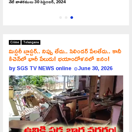
నేటి జాతకములు 30 సెప్టెంబర్, 2024
Crime
Telangana
మిస్టరీ బ్లాస్టర్.. నిప్పు లేదు.. సిలిండర్ పేలలేదు.. కానీ
కిచెన్‌లో భారీ పేలుడు! భయాందోళనలో జనం!
by
SGS TV NEWS online
June 30, 2026