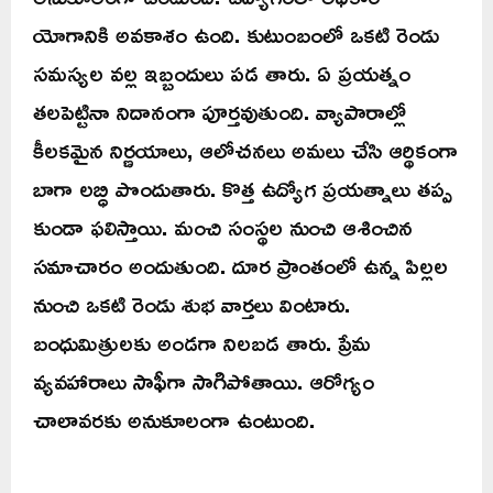
యోగానికి అవకాశం ఉంది. కుటుంబంలో ఒకటి రెండు
సమస్యల వల్ల ఇబ్బందులు పడ తారు. ఏ ప్రయత్నం
తలపెట్టినా నిదానంగా పూర్తవుతుంది. వ్యాపారాల్లో
కీలకమైన నిర్ణయాలు, ఆలోచనలు అమలు చేసి ఆర్థికంగా
బాగా లబ్ధి పొందుతారు. కొత్త ఉద్యోగ ప్రయత్నాలు తప్ప
కుండా ఫలిస్తాయి. మంచి సంస్థల నుంచి ఆశించిన
సమాచారం అందుతుంది. దూర ప్రాంతంలో ఉన్న పిల్లల
నుంచి ఒకటి రెండు శుభ వార్తలు వింటారు.
బంధుమిత్రులకు అండగా నిలబడ తారు. ప్రేమ
వ్యవహారాలు సాఫీగా సాగిపోతాయి. ఆరోగ్యం
చాలావరకు అనుకూలంగా ఉంటుంది.