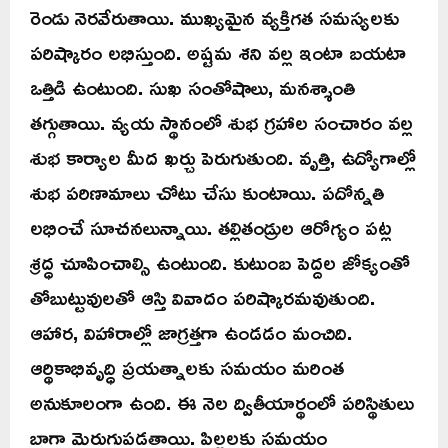
రెండు నెరవేరుతాయి. ముఖ్యమైన వ్యక్తిగత సమస్యలకు
పరిష్కారం లభిస్తుంది. అష్టమ శని వల్ల ఇంటా బయటా
ఒత్తిడి ఉంటుంది. సుఖ సంతోషాలు, మనశ్శాంతి
తగ్గుతాయి. వ్యయ స్థానంలో శుభ గ్రహాల సంచారం వల్ల
శుభ కార్యాల మీద ఖర్చు పెరుగుతుంది. వృత్తి, ఉద్యోగాల్లో
శుభ పరిణామాలు చోటు చేసు కుంటాయి. పదోన్నతి
లభించే సూచనలున్నాయి. తల్లితండ్రుల ఆరోగ్యం పట్ల
శ్రద్ధ చూపించాల్సి ఉంటుంది. కుటుంబ పెద్దల జోక్యంతో
తోబుట్టువులతో ఆస్తి వివాదం పరిష్కారమవుతుంది.
ఆహార, విహారాల్లో జాగ్రత్తగా ఉండడం మంచిది.
ఆర్థికాభివృద్ధి ప్రయత్నాలకు సమయం మరింత
అనుకూలంగా ఉంది. ఈ నెల ద్వితీయార్థంలో పరిస్థితులు
బాగా మెరుగుపడతాయి. పిల్లలకు సమయం