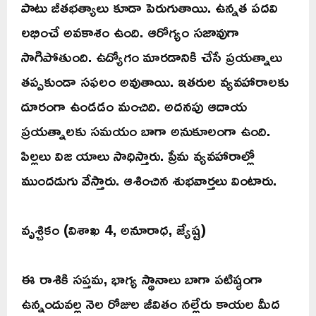
పాటు జీతభత్యాలు కూడా పెరుగుతాయి. ఉన్నత పదవి
లభించే అవకాశం ఉంది. ఆరోగ్యం సజావుగా
సాగిపోతుంది. ఉద్యోగం మారడానికి చేసే ప్రయత్నాలు
తప్పకుండా సఫలం అవుతాయి. ఇతరుల వ్యవహారాలకు
దూరంగా ఉండడం మంచిది. అదనపు ఆదాయ
ప్రయత్నాలకు సమయం బాగా అనుకూలంగా ఉంది.
పిల్లలు విజ యాలు సాధిస్తారు. ప్రేమ వ్యవహారాల్లో
ముందడుగు వేస్తారు. ఆశించిన శుభవార్తలు వింటారు.
వృశ్చికం (విశాఖ 4, అనూరాధ, జ్యేష్ట)
ఈ రాశికి సప్తమ, భాగ్య స్థానాలు బాగా పటిష్ఠంగా
ఉన్నందువల్ల నెల రోజుల జీవితం నల్లేరు కాయల మీద