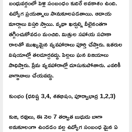
బంధువర్గంలో పెళ్లి సంబంధం కుదిరే అవకాశం ఉంది.
ఉద్యోగ ప్రయత్నాలు సానుకూలపడతాయి. ఆదాయ
మార్గాలు విస్తరి స్తాయి. వృథా ఖర్చుల్ని వీలైనంతగా
తగ్గించుకోవడం మంచిది. మిత్రుల సహాయ సహకా
రాలతో ముఖ్యమైన వ్యవహారాలు పూర్తి చేస్తారు. ఇతరుల
విషయాల్లో తలదూర్చవద్దు. పిల్లలు ఘన విజయాలు
సాధిస్తారు. ప్రేమ వ్యవహారాల్లో దూసుకుపోతారు. ఎవరికీ
వాగ్దానాలు చేయవద్దు.
కుంభం (ధనిష్ట 3,4, శతభిషం, పూర్వాభాద్ర 1,2,3)
కుజ, రవులు, ఈ నెల 7 తర్వాత బుధుడు బాగా
అనుకూలంగా ఉండడం వల్ల ఉద్యోగ సంబంధ మైన ఏ