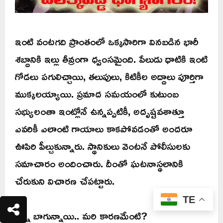
ఇంటి వంటగది ప్రాంతంలో ఒక్కసారిగా వినబడిన భారీ
శబ్దానికి ఇల్లు తీవ్రంగా ధ్వంసమైంది. పేలుడు ధాటికి ఇంటి
గోడలు పగులిచ్చాయి, తలుపులు, కిటికీల అద్దాలు పూర్తిగా
ముక్కలయ్యాయి. ప్రమాద సమయంలో కుటుంబ
సభ్యులంతా ఇంట్లోనే ఉన్నప్పటికీ, అదృష్టవశాత్తూ
ఎవరికీ ఎలాంటి గాయాలు కాకపోవడంతో అందరూ
ఊపిరి పీల్చుకున్నారు. స్థానికులు వెంటనే పోలీసులకు
సమాచారం అందించారు. దీంతో ఘటనాస్థలానికి
చేరుకుని విచారణ చేపట్టారు.
TE
అన్నీ బాగున్నాయి.. మరి కారణమేంటి?