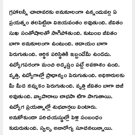
గ్రహాలన్నీ చాలావరకు అనుకూలంగా ఉన్నందువల్ల ఏ
ప్రయత్నం తలపెట్టినా విజయవంతం అవుతుంది. జీవితం
సుఖ సంతోషాలతో సాగిపోతుంది. కుటుంబ జీవితం
బాగా అనుకూలంగా ఉంటుంది. ఆదాయం బాగా
పెరుగుతుంది. ఆర్థిక పరిస్థితికి ఇబ్బందేమీ ఉండదు.
ఉద్యోగపరంగా మంచి అదృష్టం పట్టే అవకాశం ఉంది.
వృత్తి, ఉద్యోగాల్లో ప్రాధాన్యం పెరుగుతుంది. అధికారులకు
మీ మీద నమ్మకం పెరుగుతుంది. వృత్తి జీవితం బాగా బిజీ
అవుతుంది. వ్యాపారాలు లాభసా టిగా సాగుతాయి.
ఉద్యోగ ప్రయత్నాల్లో శుభవార్తలు వింటారు.
అనుకోకుండా పరిచయస్థుల్లో పెళ్లి సంబంధం
కుదురుతుంది. స్వల్ప అనారోగ్య సూచనలున్నాయి.