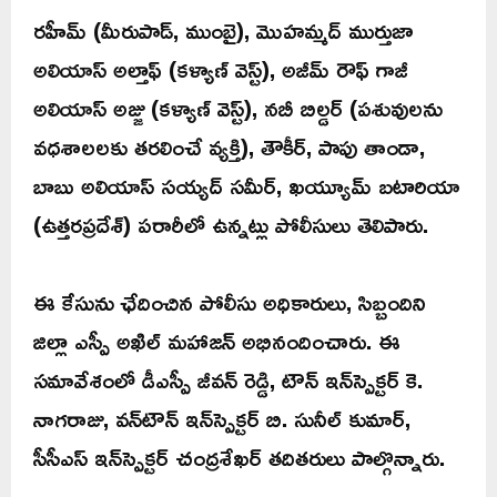
రహీమ్ (మీరుపాడ్, ముంబై), మొహమ్మద్ ముర్తుజా
అలియాస్ అల్తాఫ్ (కళ్యాణ్ వెస్ట్), అజీమ్ రౌఫ్ గాజీ
అలియాస్ అజ్జు (కళ్యాణ్ వెస్ట్), నబీ బిల్డర్ (పశువులను
వధశాలలకు తరలించే వ్యక్తి), తౌకీర్, పాపు తాండా,
బాబు అలియాస్ సయ్యద్ సమీర్, ఖయ్యూమ్ బటారియా
(ఉత్తరప్రదేశ్) పరారీలో ఉన్నట్లు పోలీసులు తెలిపారు.
ఈ కేసును ఛేదించిన పోలీసు అధికారులు, సిబ్బందిని
జిల్లా ఎస్పీ అఖిల్ మహాజన్ అభినందించారు. ఈ
సమావేశంలో డీఎస్పీ జీవన్ రెడ్డి, టౌన్ ఇన్‌స్పెక్టర్ కె.
నాగరాజు, వన్‌టౌన్ ఇన్‌స్పెక్టర్ బి. సునీల్ కుమార్,
సీసీఎస్ ఇన్‌స్పెక్టర్ చంద్రశేఖర్ తదితరులు పాల్గొన్నారు.