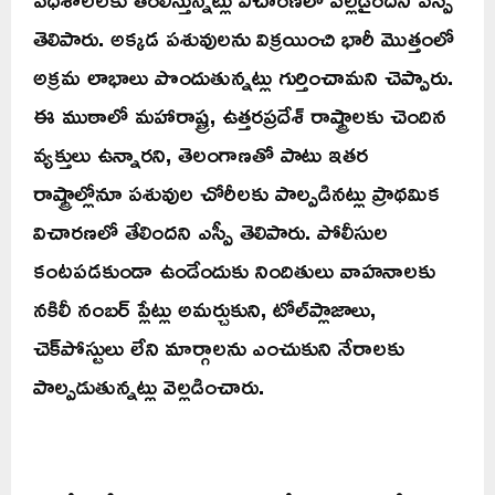
తెలిపారు. అక్కడ పశువులను విక్రయించి భారీ మొత్తంలో
అక్రమ లాభాలు పొందుతున్నట్లు గుర్తించామని చెప్పారు.
ఈ ముఠాలో మహారాష్ట్ర, ఉత్తరప్రదేశ్ రాష్ట్రాలకు చెందిన
వ్యక్తులు ఉన్నారని, తెలంగాణతో పాటు ఇతర
రాష్ట్రాల్లోనూ పశువుల చోరీలకు పాల్పడినట్లు ప్రాథమిక
విచారణలో తేలిందని ఎస్పీ తెలిపారు. పోలీసుల
కంటపడకుండా ఉండేందుకు నిందితులు వాహనాలకు
నకిలీ నంబర్ ప్లేట్లు అమర్చుకుని, టోల్‌ప్లాజాలు,
చెక్‌పోస్టులు లేని మార్గాలను ఎంచుకుని నేరాలకు
పాల్పడుతున్నట్లు వెల్లడించారు.