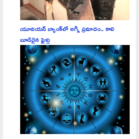
యూనియన్ బ్యాంక్‌లో అగ్ని ప్రమాదం.. కాలి
బూడిదైన ఫైళ్లు