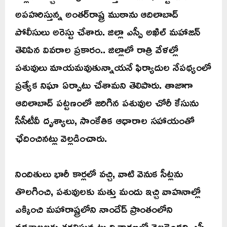
అపహరిస్తున్న అంతర్‌రాష్ట్ర ముఠాను ఆదిలాబాద్
పోలీసులు అరెస్టు చేశారు. జిల్లా ఎస్పీ అఖిల్ మహాజన్
తెలిపిన వివరాల ప్రకారం.. జిల్లాలో రాత్రి వేళల్లో
పశువులు మాయమవుతున్నాయనే ఫిర్యాదుల నేపథ్యంలో
ప్రత్యేక నిఘా ఏర్పాటు చేశామని తెలిపారు. తాజాగా
ఆదిలాబాద్ పట్టణంలో జరిగిన పశువుల చోరీ కేసును
సీసీటీవీ దృశ్యాలు, సాంకేతిక ఆధారాల సహాయంతో
ఛేదించినట్లు వెల్లడించారు.
నిందితులు భారీ కార్లలో వచ్చి, వాటి వెనుక సీట్లను
తొలగించి, పశువులకు మత్తు మందు ఇచ్చి వాహనాల్లో
ఎక్కించి మహారాష్ట్రలోని నాందేడ్ ప్రాంతంలోని
వధశాలలకు తరలిస్తున్నట్లు విచారణలో వెల్లడైందని ఎస్పీ