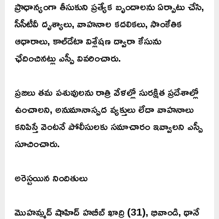
ప్రాధాన్యంగా తీసుకుని ప్రత్యేక బృందాలను ఏర్పాటు చేసి,
సీసీటీవీ దృశ్యాలు, వాహనాల కదలికలు, సాంకేతిక
ఆధారాలు, కాల్‌డేటా విశ్లేషణ ద్వారా కేసును
ఛేదించినట్లు ఎస్పీ వివరించారు.
ప్రజలు తమ పశువులను రాత్రి వేళల్లో సురక్షిత ప్రదేశాల్లో
ఉంచాలని, అనుమానాస్పద వ్యక్తులు లేదా వాహనాలు
కనిపిస్తే వెంటనే పోలీసులకు సమాచారం ఇవ్వాలని ఎస్పీ
సూచించారు.
అరెస్టయిన నిందితులు
మొహమ్మద్ షాహిద్ హబీబ్ ఖాద్రి (31), భివాండి, థానే