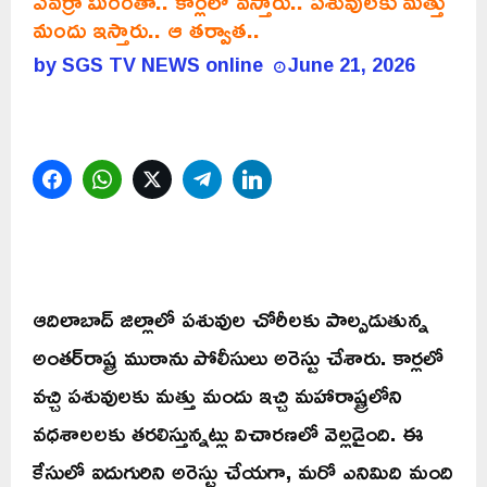
ఎవర్రా మీరంతా.. కార్లలో వస్తారు.. పశువులకు మత్తు
మందు ఇస్తారు.. ఆ తర్వాత..
by
SGS TV NEWS online
June 21, 2026
Facebook
WhatsApp
Twitter
Telegram
LinkedIn
ఆదిలాబాద్ జిల్లాలో పశువుల చోరీలకు పాల్పడుతున్న
అంతర్‌రాష్ట్ర ముఠాను పోలీసులు అరెస్టు చేశారు. కార్లలో
వచ్చి పశువులకు మత్తు మందు ఇచ్చి మహారాష్ట్రలోని
వధశాలలకు తరలిస్తున్నట్లు విచారణలో వెల్లడైంది. ఈ
కేసులో ఐదుగురిని అరెస్టు చేయగా, మరో ఎనిమిది మంది