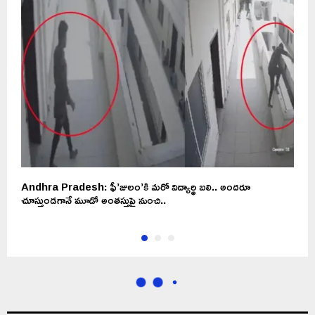
Andhra Pradesh: ఫీ’జులం’కి మరో విద్యార్థి బలి.. అందరూ
ద
చూస్తుండగానే మూడో అంతస్తుపై నుంచి..