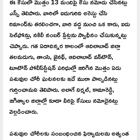
ఈ కేసులో మొత్తం 13 మందిపై కేసు నమోదు చేసినట్లు
ఎస్పీ తెలిపారు. వారిలో ఐదుగురిని అరెస్టు చేసి
రిమాండ్‌కు తరలించగా, వారి వద్ద నుంచి ఒక కారు, ఐదు
సెల్‌ఫోన్లు, నకిలీ నంబర్ ప్లేట్లను స్వాధీనం చేసుకున్నట్లు
చెప్పారు. గత ఏడాదిన్నర కాలంలో ఆదిలాబాద్ జిల్లా
తలమడుగు, తాంసి, జైనథ్, ఆదిలాబాద్ వన్‌టౌన్,
టూ‌టౌన్ పోలీస్‌స్టేషన్ పరిధుల్లో జరిగిన మొత్తం ఏడు
పశువుల చోరీ ఘటనలకు ఇదే ముఠా పాల్పడినట్లు
గుర్తించామని తెలిపారు. అలాగే నిర్మల్, కామారెడ్డి,
జగిత్యాల జిల్లాల్లో కూడా వీరిపై కేసులు నమోదైనట్లు
వెల్లడించారు.
పశువుల చోరీలకు సంబంధించిన ఫిర్యాదులను అత్యంత