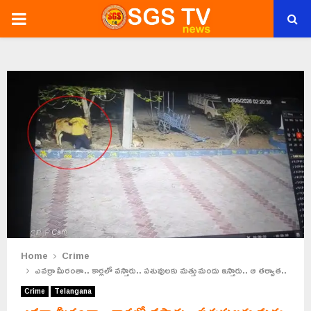
PRIMARY
MENU
Home
Crime
ఎవర్రా మీరంతా.. కార్లలో వస్తారు.. పశువులకు మత్తు మందు ఇస్తారు.. ఆ తర్వాత..
Crime
Telangana