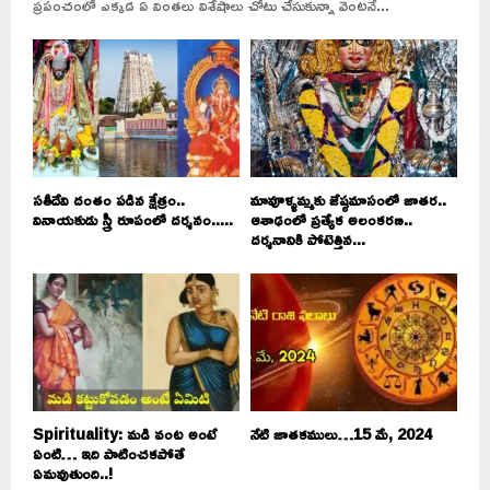
ప్రపంచంలో ఎక్కడ ఏ వింతలు విశేషాలు చోటు చేసుకున్నా వెంటనే...
సతీదేవి దంతం పడిన క్షేత్రం..
మావూళ్ళమ్మకు జేష్ఠమాసంలో జాతర..
వినాయకుడు స్త్రీ రూపంలో దర్శనం.....
ఆశాఢంలో ప్రత్యేక అలంకరణ..
దర్శనానికి పోటెత్తిన...
Spirituality: మడి వంట అంటే
నేటి జాతకములు…15 మే, 2024
ఏంటి… ఇది పాటించకపోతే
ఏమవుతుంది..!