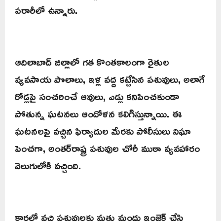
పరారీలో ఉన్నారు.
ఆదిలాబాద్ జిల్లాలో గత కొంతకాలంగా రైతుల
వ్యవసాయ పొలాలు, ఇళ్ల వద్ద కట్టేసిన పశువులు, అలాగే
రోడ్లపై సంచరించే ఆవులు, ఎడ్లు కనిపించకుండా
పోతున్న ఘటనలు ఆందోళన కలిగిస్తున్నాయి. ఈ
ఘటనలపై వచ్చిన ఫిర్యాదుల మేరకు పోలీసులు నిఘా
పెంచగా, అంతర్‌రాష్ట్ర పశువుల చోరీ ముఠా వ్యవహారం
వెలుగులోకి వచ్చింది.
కార్లలో వచ్చి పశువులకు మత్తు మందు ఇంజెక్ట్ చేసి