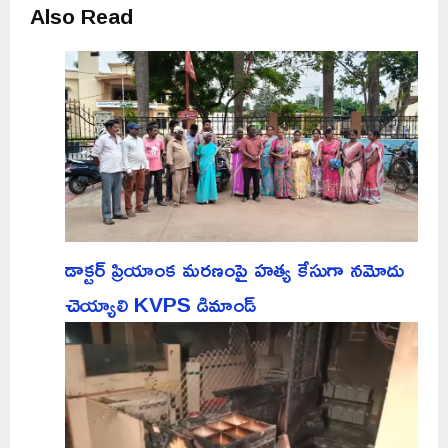
Also Read
డాక్టర్ ప్రియాంక మరణంపై హత్య కేసుగా నమోదు
చెయ్యాలి KVPS డిమాండ్