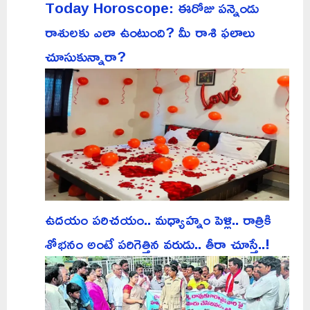
Today Horoscope: ఈరోజు పన్నెండు
రాశులకు ఎలా ఉంటుంది? మీ రాశి ఫలాలు
చూసుకున్నారా?
ఉదయం పరిచయం.. మధ్యాహ్నం పెళ్లి.. రాత్రికి
శోభనం అంటే పరిగెత్తిన వరుడు.. తీరా చూస్తే..!