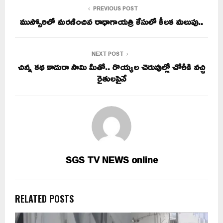
PREVIOUS POST
ముస్సోరిలో మరణించిన రాధాగాయత్రి కేసులో కీలక మలుపు..
NEXT POST
చిన్న కథ కాదురా సామి మీతో.. రొయ్యల చెరువుల్లో చోరీకి వచ్చి
రైతులపైనే
SGS TV NEWS online
RELATED POSTS