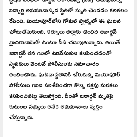
విద్యార్థి అనుమానాస్పద స్థితిలో మృతి చెందడం కలకలం
రేపింది. మియాపూర్‌లోని గోకుల్ ప్లాట్స్‌లో ఈ ఘటన
చోటుచేసుకుంది. కర్నూలు జిల్లాకు చెందిన జనార్దన్
హైదరాబాద్‌లో ఉంటూ సీఏ చదువుతున్నాడు. అయితే
జనార్దన్ తన గదిలో ఉరివేసుకుని కనిపించడంతో
స్థానికులు వెంటనే పోలీసులకు సమాచారం
అందించారు. ఘటనాస్థలానికి చేరుకున్న మియాపూర్
పోలీసులు గదిని పరిశీలించగా కొన్ని రక్తపు మరకలు
కనిపించినట్లు తెలుస్తోంది. దీంతో జనార్దన్ మృతిపై
కుటుంబ సభ్యులు అనేక అనుమానాలు వ్యక్తం
చేస్తున్నారు.