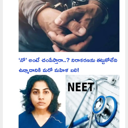
‘నో’ అంటే చంపేస్తారా..? నిరాకరణను తట్టుకోలేని
ఉన్మాదానికి మరో మహిళ బలి!