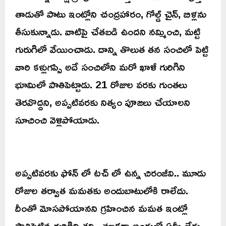
తాడుతో పాటు ఇంట్లోని చంద్రహారం, గోల్డ్ చైన్, బిళ్లను
తీసుకున్నాడు. వాటిపై చేతబడి ఉందని నమ్మించి, మట్టి
గురుగిలో వేయించాడు. దాన్ని తొలుత తన సంచిలో పెట్టి
వారి కళ్లుగప్పి అదే సంచిలోని మరో ఖాళీ గురిగిని
భూమిలో పాతిపెట్టాడు. 21 రోజుల వరకు గుంతలు
తెరవొద్దని, అప్పటివరకు నిత్యం పూజలు చేయాలని
సూచించి వెళ్లిపోయాడు.
అప్పటివరకు ఫోన్ లో టచ్ లో ఉన్న చిరంజీవి.. మూడు
రోజుల తర్వాత మమతకు అందుబాటులోకి రాలేదు.
దీంతో మోసపోయానని గ్రహించిన మమత ఇంట్లో
పాతిపెట్టిన గురిగిని తవ్వి చూడగా అందులో ఏమీ లేదు.