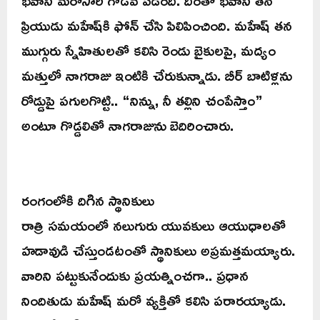
ప్రియుడు మహేష్‌కి ఫోన్ చేసి పిలిపించింది. మహేష్ తన
ముగ్గురు స్నేహితులతో కలిసి రెండు బైకులపై, మద్యం
మత్తులో నాగరాజు ఇంటికి చేరుకున్నాడు. బీర్ బాటిళ్లను
రోడ్డుపై పగులగొట్టి.. “నిన్ను, నీ తల్లిని చంపేస్తాం”
అంటూ గొడ్డలితో నాగరాజును బెదిరించారు.
రంగంలోకి దిగిన స్థానికులు
రాత్రి సమయంలో నలుగురు యువకులు ఆయుధాలతో
హడావుడి చేస్తుండటంతో స్థానికులు అప్రమత్తమయ్యారు.
వారిని పట్టుకునేందుకు ప్రయత్నించగా.. ప్రధాన
నిందితుడు మహేష్ మరో వ్యక్తితో కలిసి పరారయ్యాడు.