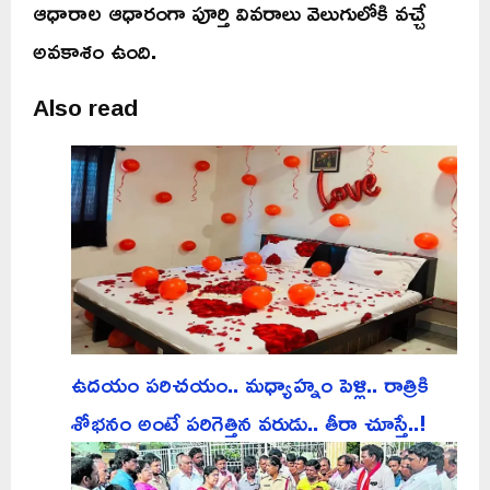
ఆధారాల ఆధారంగా పూర్తి వివరాలు వెలుగులోకి వచ్చే
అవకాశం ఉంది.
Also read
ఉదయం పరిచయం.. మధ్యాహ్నం పెళ్లి.. రాత్రికి
శోభనం అంటే పరిగెత్తిన వరుడు.. తీరా చూస్తే..!