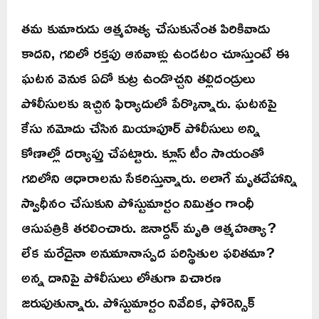
తమ కుమారుడు ఆత్మహత్య చేసుకునేంత పిరికివాడు
కాదని, గదిలో రక్తపు ఆనవాళ్లు ఉండటం చూస్తుంటే ఈ
ఘటన వెనుక ఏదో కుట్ర ఉండొచ్చని తల్లిదండ్రులు
పోలీసులకు ఇచ్చిన ఫిర్యాదులో పేర్కొన్నారు. ఘటనపై
కేసు నమోదు చేసిన మియాపూర్ పోలీసులు అన్ని
కోణాల్లో దర్యాప్తు చేపట్టారు. క్లూస్ టీం సాయంతో
గదిలోని ఆధారాలను సేకరిస్తున్నారు. అలాగే మృతదేహాన్ని
స్వాధీనం చేసుకుని పోస్టుమార్టం నిమిత్తం గాంధీ
ఆసుపత్రికి తరలించారు. జనార్దన్ మృతి ఆత్మహత్యా?
లేక మరేదైనా అనుమానాస్పద పరిస్థితుల ఫలితమా?
అన్న దానిపై పోలీసులు లోతుగా విచారణ
జరుపుతున్నారు. పోస్టుమార్టం నివేదిక, ఫోరెన్సిక్