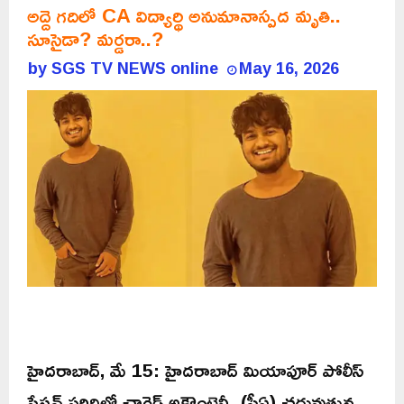
అద్దె గదిలో CA విద్యార్థి అనుమానాస్పద మృతి..
సూసైడా? మర్డరా..?
by
SGS TV NEWS online
May 16, 2026
హైదరాబాద్, మే 15: హైదరాబాద్ మియాపూర్ పోలీస్
స్టేషన్ పరిధిలో చార్టెడ్ అకౌంటెన్సీ (సీఏ) చదువుతున్న