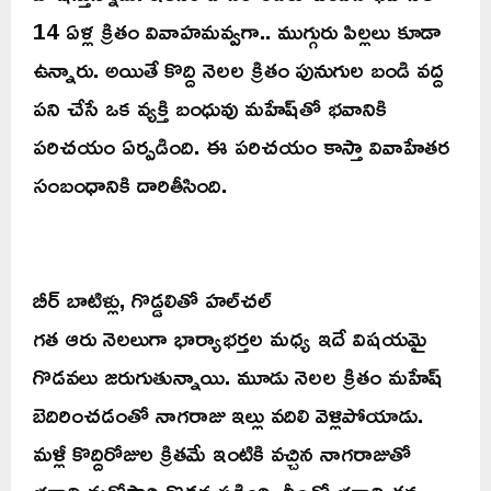
14 ఏళ్ల క్రితం వివాహమవ్వగా.. ముగ్గురు పిల్లలు కూడా
ఉన్నారు. అయితే కొద్ది నెలల క్రితం పునుగుల బండి వద్ద
పని చేసే ఒక వ్యక్తి బంధువు మహేష్‌‌తో భవానికి
పరిచయం ఏర్పడింది. ఈ పరిచయం కాస్తా వివాహేతర
సంబంధానికి దారితీసింది.
బీర్ బాటిళ్లు, గొడ్డలితో హల్‌చల్
గత ఆరు నెలలుగా భార్యాభర్తల మధ్య ఇదే విషయమై
గొడవలు జరుగుతున్నాయి. మూడు నెలల క్రితం మహేష్
బెదిరించడంతో నాగరాజు ఇల్లు వదిలి వెళ్లిపోయాడు.
మళ్లీ కొద్దిరోజుల క్రితమే ఇంటికి వచ్చిన నాగరాజుతో
భవాని మరోసారి గొడవ పడింది. దీంతో భవాని తన