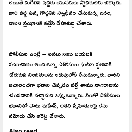
అయితే మిగిలిన ఇద్దరు యువకులు స్థానికులకు చిక్కారు.
వారి వద్ద ఉన్న గొడ్డలిని స్వాధీనం చేసుకున్న జనం,
వారిని స్తంభానికి కట్టేసి దేహశుద్ధి చేశారు.
పోలీసుల ఎంట్రీ – అసలు నిజం బయటకి
సమాచారం అందుకున్న పోలీసులు ఘటన స్థలానికి
చేరుకుని నిందితులను అదుపులోకి తీసుకున్నారు. వారిని
విచారించగా భవాని చెప్పడం వల్లే తాము నాగరాజును
చంపడానికి వచ్చామని ఒప్పుకున్నారు. దీంతో పోలీసులు
భవానితో పాటు మహేష్, అతని స్నేహితులపై కేసు
నమోదు చేసి అరెస్ట్ చేశారు.
Also read