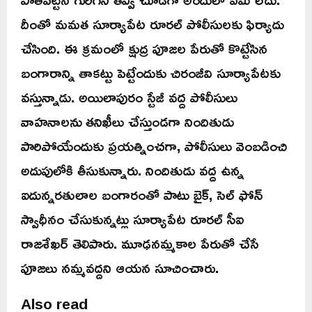
దీంతో మమత సూర్యాపేట రూరల్ పోలీసులకు ఫిర్యాదు
చేసింది. ఈ క్రమంలో క్షుద్ర పూజల పేరుతో కొట్టేసిన
బంగారాన్ని తాకట్టు పెట్టేందుకు చిరంజీవి సూర్యాపేటకు
వస్తున్నాడు. అయిలాపురం స్టేజీ వద్ద పోలీసులు
వాహనాలను తనిఖీలు చేస్తుండగా నిందితుడు
పారిపోయేందుకు ప్రయత్నించగా, పోలీసులు వెంబడించి
అదుపులోకి తీసుకున్నారు. నిందితుడు వద్ద ఉన్న
ఐదున్నరతులాల బంగారంతో పాటు బైక్, సెల్ ఫోన్
స్వాధీనం చేసుకున్నట్లు సూర్యాపేట రూరల్ సీఐ
రాజశేఖర్ తెలిపారు. మూఢనమ్మకాల పేరుతో చేసే
పూజలు నమ్మవద్దని ఆయన సూచించారు.
Also read