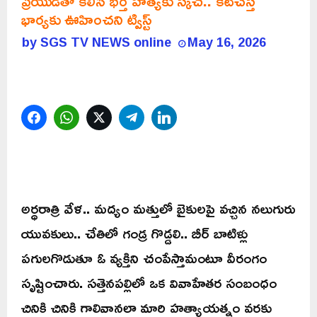
ప్రియుడితో కలిసి భర్త హత్యకు స్కెచ్.. కట్‌చేస్తే
భార్యకు ఊహించని ట్విస్ట్
by
SGS TV NEWS online
May 16, 2026
Facebook
WhatsApp
Twitter
Telegram
LinkedIn
అర్ధరాత్రి వేళ.. మద్యం మత్తులో బైకులపై వచ్చిన నలుగురు
యువకులు.. చేతిలో గండ్ర గొడ్డలి.. బీర్ బాటిళ్లు
పగులగొడుతూ ఓ వ్యక్తిని చంపేస్తామంటూ వీరంగం
సృష్టించారు. సత్తెనపల్లిలో ఒక వివాహేతర సంబంధం
చినికి చినికి గాలివానలా మారి హత్యాయత్నం వరకు