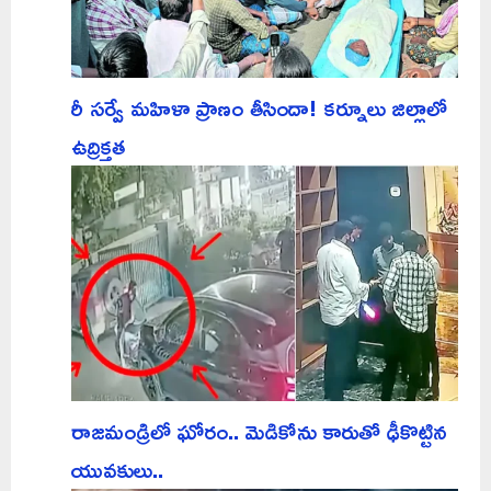
రీ సర్వే మహిళా ప్రాణం తీసిందా! కర్నూలు జిల్లాలో
ఉద్రిక్తత
రాజమండ్రిలో ఘోరం.. మెడికోను కారుతో ఢీకొట్టిన
యువకులు..