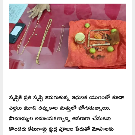
సృష్టికి ప్రతి సృష్టి జరుగుతున్న ఆధునిక యుగంలో కూడా
పల్లెలు మూఢ నమ్మకాల మత్తులో జోగుతున్నాయి.
సామాన్యుల అమాయకత్వాన్ని ఆసరాగా చేసుకుని
కొందరు కేటుగాళ్లు క్షుద్ర పూజల పేరుతో మోసాలకు