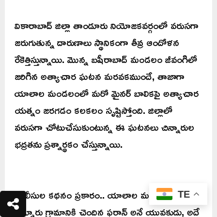
వికారాబాద్ జిల్లా తాండూరు నియోజకవర్గంలో వరుసగా
జరుగుతున్న దారుణాలు స్థానికంగా తీవ్ర ఆందోళన
రేకెత్తిస్తున్నాయి. మొన్న బషీరాబాద్ మండలం జీవంగిలో
జరిగిన అత్యాచార ఘటన మరవకముందే, తాజాగా
యాలాల మండలంలో మరో మైనర్ బాలికపై అత్యాచార
యత్నం జరగడం కలకలం సృష్టిస్తోంది. జిల్లాలో
వరుసగా చోటుచేసుకుంటున్న ఈ ఘటనలు చిన్నారుల
భద్రతను ప్రశ్నార్థకం చేస్తున్నాయి.
పోలీసుల కథనం ప్రకారం.. యాలాల మండలం
TE
బెన్నూరు గ్రామానికి చెందిన ఫరాన్ అనే యువకుడు, అదే