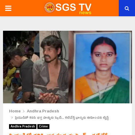
PRIMARY
MENU
Home
Andhra Pradesh
ప్రియుడితో కలిసి భర్త హత్యకు స్కెచ్.. కట్‌చేస్తే భార్యకు ఊహించని ట్విస్ట్
Andhra Pradesh
Crime