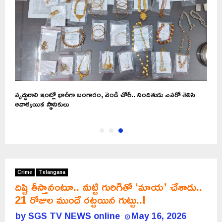
.
వృద్ధురాలి ఇంట్లో భారీగా బంగారం, వెండి చోరీ.. నిందితుడు ఎవరో తెలిసి
అవాక్కయిన స్థానికులు
Crime
Telangana
దిష్టి తీస్తానంటూ.. మట్టి గురిగితో ‘మాయ’ చేశాడు..
21 రోజుల ముందే రట్టయిన గుట్టు..!
by
SGS TV NEWS online
May 16, 2026