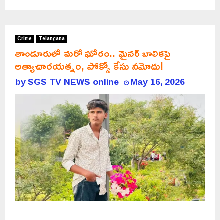
Crime
Telangana
తాండూరులో మరో ఘోరం.. మైనర్ బాలికపై
అత్యాచారయత్నం, పోక్సో కేసు నమోదు!
by
SGS TV NEWS online
May 16, 2026