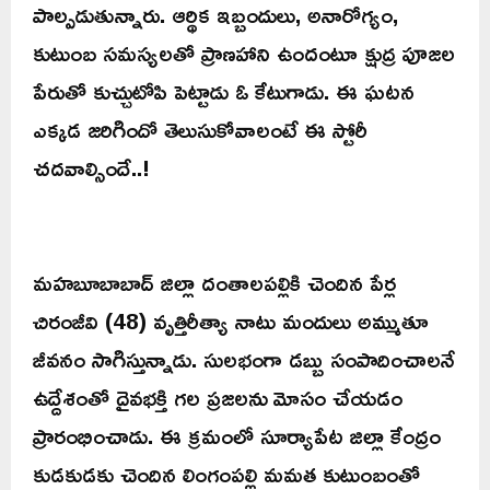
పాల్పడుతున్నారు. ఆర్థిక ఇబ్బందులు, అనారోగ్యం,
కుటుంబ సమస్యలతో ప్రాణహాని ఉందంటూ క్షుద్ర పూజల
పేరుతో కుచ్చుటోపి పెట్టాడు ఓ కేటుగాడు. ఈ ఘటన
ఎక్కడ జరిగిందో తెలుసుకోవాలంటే ఈ స్టోరీ
చదవాల్సిందే..!
మహబూబాబాద్ జిల్లా దంతాలపల్లికి చెందిన పేర్ల
చిరంజీవి (48) వృత్తిరీత్యా నాటు మందులు అమ్ముతూ
జీవనం సాగిస్తున్నాడు. సులభంగా డబ్బు సంపాదించాలనే
ఉద్దేశంతో దైవభక్తి గల ప్రజలను మోసం చేయడం
ప్రారంభించాడు. ఈ క్రమంలో సూర్యాపేట జిల్లా కేంద్రం
కుడకుడకు చెందిన లింగంపల్లి మమత కుటుంబంతో