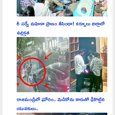
రీ సర్వే మహిళా ప్రాణం తీసిందా! కర్నూలు జిల్లాలో
ఉద్రిక్తత
రాజమండ్రిలో ఘోరం.. మెడికోను కారుతో ఢీకొట్టిన
యువకులు..