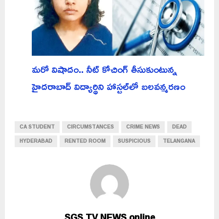
మరో విషాదం.. నీట్ కోచింగ్ తీసుకుంటున్న
హైదరాబాద్ విద్యార్థిని హాస్టల్‌లో బలవన్మరణం
CA STUDENT
CIRCUMSTANCES
CRIME NEWS
DEAD
HYDERABAD
RENTED ROOM
SUSPICIOUS
TELANGANA
SGS TV NEWS online