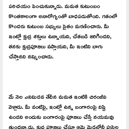
పరిచయం పెంచుకున్నాడు. మమత కుటుంబం
కొంతకాలంగా అనారోగ్యంతో బాధపడుతోంది. గతంలో
కొందరు కుటుంబ సభ్యులు సైతం మరణించారు. మీ
ఇంట్లో క్షుద్ర శక్తులు ఉన్నాయని, చేతబడి జరిగిందని,
తనకు క్షుద్రపూజలు వస్తాయని, మీ ఇంటిని బాగు
చేస్తానని నమ్మించాడు.
మే నెల ఎనిమిదవ తేదీన మమత ఇంటికి చిరంజీవి
వెళ్లాడు. మీ వంటిపై, ఇంట్లో ఉన్న బంగారంపై దిష్టి
ఉందని అందుకు బంగారంపై పూజలు చేస్తే నయమవు
తుందన్నాడు. క్షుద్ర పూజలు చేస్తూ ఆమె మెడలోనీ పుస్తెల