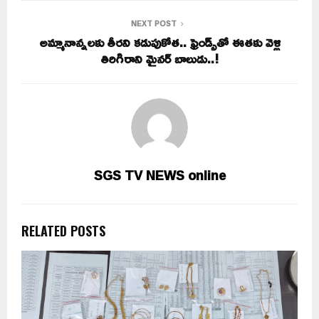
NEXT POST
అమ్మానాన్నలకు తీరని కడుపుకోత.. ఫ్రెండ్స్‌తో ఈతకు వెళ్లి
తిరిగిరాని మైనర్ బాలుడు..!
SGS TV NEWS online
RELATED POSTS