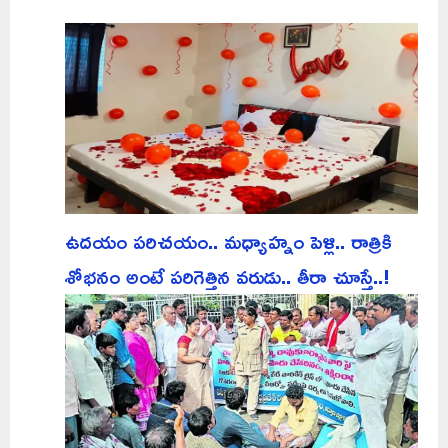
ఉదయం పరిచయం.. మధ్యాహ్నం పెళ్లి.. రాత్రికి
శోభనం అంటే పరిగెత్తిన వరుడు.. తీరా చూస్తే..!