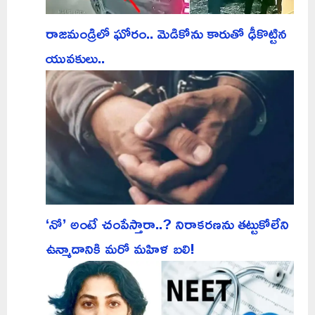
రాజమండ్రిలో ఘోరం.. మెడికోను కారుతో ఢీకొట్టిన
యువకులు..
‘నో’ అంటే చంపేస్తారా..? నిరాకరణను తట్టుకోలేని
ఉన్మాదానికి మరో మహిళ బలి!