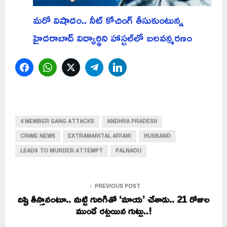
మరో విషాదం.. నీట్ కోచింగ్ తీసుకుంటున్న
హైదరాబాద్ విద్యార్థిని హాస్టల్‌లో బలవన్మరణం
Facebook
WhatsApp
Twitter
Telegram
LinkedIn
4 MEMBER GANG ATTACKS
ANDHRA PRADESH
CRIME NEWS
EXTRAMARITAL AFFAIR
HUSBAND
LEADS TO MURDER ATTEMPT
PALNADU
PREVIOUS POST
దిష్టి తీస్తానంటూ.. మట్టి గురిగితో ‘మాయ’ చేశాడు.. 21 రోజుల
ముందే రట్టయిన గుట్టు..!