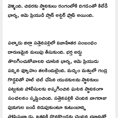
వెళ్ళింది. చివరకు స్థానికులు రంగంలోకి దిగడంతో కిలేడీ
భార్య, ఆమె ప్రియుడి ప్లాన్ అట్టర్ ఫ్లాప్ అయింది.
పల్నాడు జిల్లా సత్తెనపల్లిలో వివాహేతర సంబంధం
దారుణమైన మలుపు తీసుకుంది. భర్త అడ్డు
తొలగించుకోవాలని చూసిన భార్య, ఆమె ప్రియుడు
పన్నిన వ్యూహం తలకిందులైంది. మద్యం మత్తులో గండ్ర
గొడ్డలితో హల్ చల్ చేసిన యువకులను స్థానికులు
పట్టుకుని పోలీసులకు అప్పగించిన ఘటన స్థానికంగా
సంచలనం సృష్టించింది. సత్తెనపల్లికి చెందిన నాగరాజు
పునుగుల బండి నడుపుకుంటూ కుటుంబాన్ని
పోషిస్తున్నాడు. ఇతనికి దొనకొండకు చెందిన భవానితో