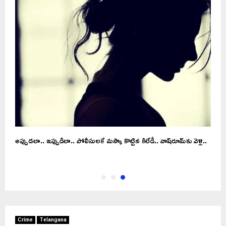
అప్పుడలా.. ఇప్పుడిలా.. పోలీసులకే మస్కా కొట్టిన కిలేడీ.. వాష్‌రూమ్‌కు వెళ్లి..
Crime
Telangana