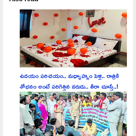
ఉదయం పరిచయం.. మధ్యాహ్నం పెళ్లి.. రాత్రికి
శోభనం అంటే పరిగెత్తిన వరుడు.. తీరా చూస్తే..!