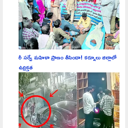
రీ సర్వే మహిళా ప్రాణం తీసిందా! కర్నూలు జిల్లాలో
ఉద్రిక్తత