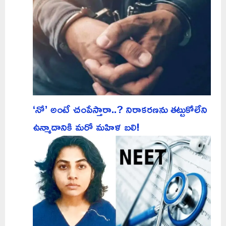
‘నో’ అంటే చంపేస్తారా..? నిరాకరణను తట్టుకోలేని
ఉన్మాదానికి మరో మహిళ బలి!