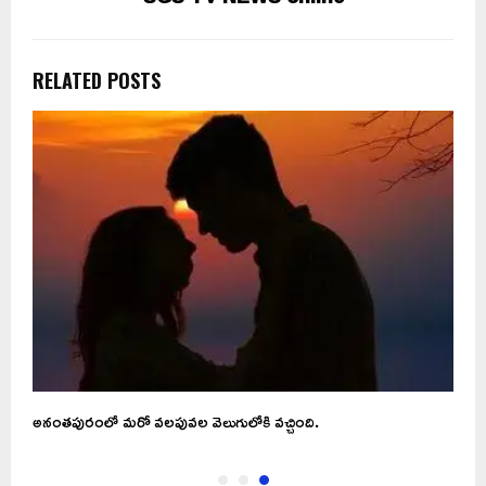
RELATED POSTS
అనంతపురంలో మరో వలపువల వెలుగులోకి వచ్చింది.