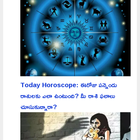
Today Horoscope: ఈరోజు పన్నెండు
రాశులకు ఎలా ఉంటుంది? మీ రాశి ఫలాలు
చూసుకున్నారా?