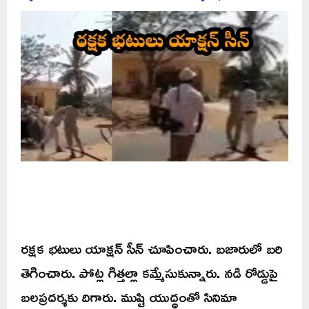
రక్షక భటులు యాక్షన్ సీన్ చూపించారు. బజారులో బరి
తెగించారు. పోట్ల గిత్తల్లా కమ్మేసుకున్నారు. నడి రోడ్డుపై
బలప్రదర్శకు దిగారు. ముష్టి యుద్ధంతో సినిమా