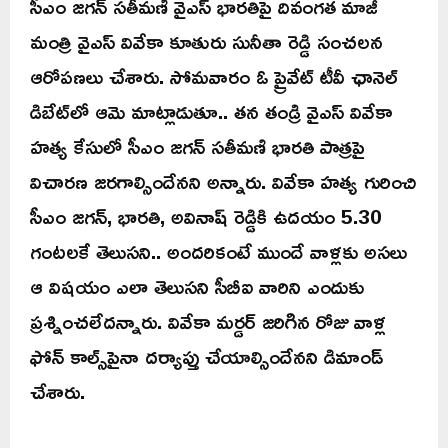
సీఎం జగన్ సతీమణి వైఎస్ భారతిపై దివంగత మాజీ
మంత్రి వైఎస్ వివేకా కూతురు సునీతా రెడ్డి సంచలన
ఆరోపణలు చేశారు. సోమవారం ఓ ప్రైవేట్ టీవీ ఛానెల్
డిబేట్‌లో ఆమె మాట్లాడుతూ.. తన తండ్రి వైఎస్ వివేకా
హత్య కేసులో సీఎం జగన్ సతీమణి భారతి పాత్రపై
విచారణ జరగాల్సిందేనని అన్నారు. వివేకా హత్య గురించి
సీఎం జగన్, భారతి, అవినాష్ రెడ్డికి ఉదయం 5.30
గంటలకే తెలుసని.. అందరికంటే ముందే వాళ్లకు అసలు
ఆ విషయం ఎలా తెలుసని సీబీఐ వారిని ఎందుకు
ప్రశ్నించలేదన్నారు. వివేకా మర్డర్ జరిగిన రోజు వాళ్ల
ఫోన్ కాల్స్‌పైనా దర్యాప్తు చేయాల్సిందేనని డిమాండ్
చేశారు.