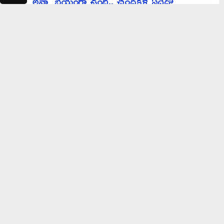
అన్నా భయంగా ఉంది.. చంద్రకళ ఏదేదో
మాట్లాడుతుంది..!
హైదరాబాద్ లో మహిళ అనుమానాస్పద మృతి..
ANANTAPUR DISTRICT
ATTACK EACH
CLASH
PILIGUNDLU CHECK POST
POLICEMEN
ROLLA MANDAL
VIDEO VIRAL