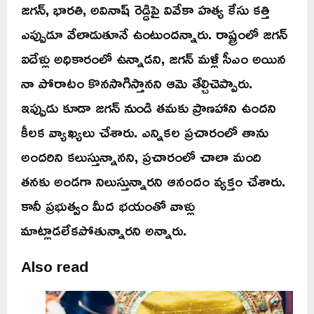
జగన్, భారతి, అవినాష్ రెడ్డిపై వివేకా హత్య కేసు కత్తి
ఎప్పుడూ వేలాడుతూనే ఉంటుందన్నారు. రాష్ట్రంలో జగన్
ఐదేళ్లు అధికారంలో ఉన్నాడని, జగన్ మళ్లీ సీఎం అయిన
నా పోరాటం కొనసాగిస్తానని ఆమె తేల్చిచెప్పారు.
ఇప్పుడు కూడా జగన్ నుండి తమకు ప్రాణహాని ఉందని
కీలక వ్యాఖ్యలు చేశారు. ఎన్నికల ప్రచారంలో తాను
అందరిని కలుస్తున్నానని, ప్రచారంలో చాలా మంది
తనకు అండగా నిలుస్తున్నారని ఆనందం వ్యక్తం చేశారు.
కానీ ప్రభుత్వం మీద భయంతో వాళ్లు
మాట్లాడలేకపోతున్నారని అన్నారు.
Also read