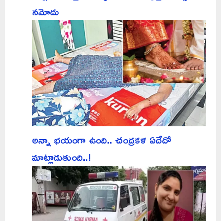
నమోదు
అన్నా భయంగా ఉంది.. చంద్రకళ ఏదేదో
మాట్లాడుతుంది..!