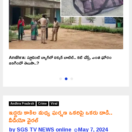
Andhra: స్టూడెంట్ బ్యాగ్‌లో లిక్కర్ బాటిల్.. కట్ చేస్తే, ఎంత ఘోరం
మ
జరిగిందో తెలుసా..?
Andhra Pradesh
Crime
Viral
ఇద్దరు కాకిల మధ్య ఘర్షణ ఒకరిపై ఒకరు దాడి..
వీడియో వైరల్
by
SGS TV NEWS online
May 7, 2024