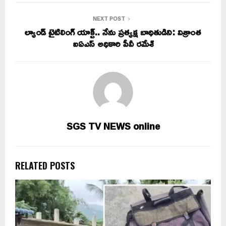
NEXT POST
ల్యాండ్ టైటిలింగ్ యాక్ట్.. నేను ప్రత్యక్ష బాధితుడిని: విశ్రాంత
ఐఏఎస్ అధికారి పీవీ రమేశ్
SGS TV NEWS online
RELATED POSTS