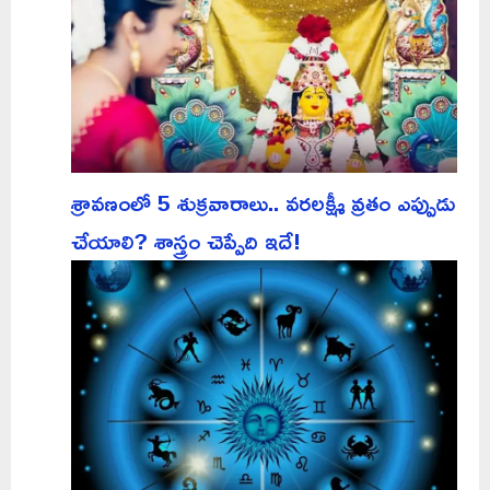
శ్రావణంలో 5 శుక్రవారాలు.. వరలక్ష్మీ వ్రతం ఎప్పుడు
చేయాలి? శాస్త్రం చెప్పేది ఇదే!