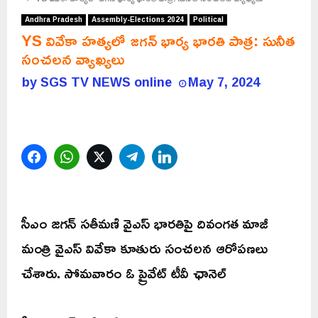
Andhra Pradesh
Assembly-Elections 2024
Political
YS వివేకా హత్యలో జగన్ భార్య భారతి పాత్ర: సునీత
సంచలన వ్యాఖ్యలు
by
SGS TV NEWS online
May 7, 2024
Facebook
WhatsApp
Twitter
Telegram
LinkedIn
సీఎం జగన్ సతీమణి వైఎస్ భారతిపై దివంగత మాజీ
మంత్రి వైఎస్ వివేకా కూతురు సంచలన ఆరోపణలు
చేశారు. సోమవారం ఓ ప్రైవేట్ టీవీ ఛానెల్