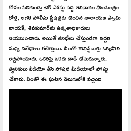
కోసం పిలిగుండ్లు చెక్ పోస్టు వద్ద ఆదివారం సాయంత్రం
రోళ్ల, అగళి పోలీసు స్టేషన్లకు చెందిన నారాయణ స్వామి
నాయక్, శివకుమార్‌ను ఉన్నతాధికారులు
నియమించారు. అయితే తనిఖీలు చేస్తుండగా ఇద్దరి
మధ్య విబేధాలు తలెత్తాయి. దీంతో కానిస్టేబుళ్లు ఒక్కసారి
రెచ్చిపోయారు. ఒకరిపై ఒకరు దాడి చేసుకున్నారు.
స్థానికులు వీడియో తీసి సోషల్ మీడియాలో పోస్టు
చేశారు. దీంతో ఈ ఘటన వెలుగులోకి వచ్చింది