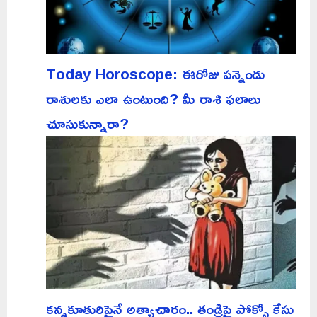
Today Horoscope: ఈరోజు పన్నెండు
రాశులకు ఎలా ఉంటుంది? మీ రాశి ఫలాలు
చూసుకున్నారా?
కన్నకూతురిపైనే అత్యాచారం.. తండ్రిపై పోక్సో కేసు