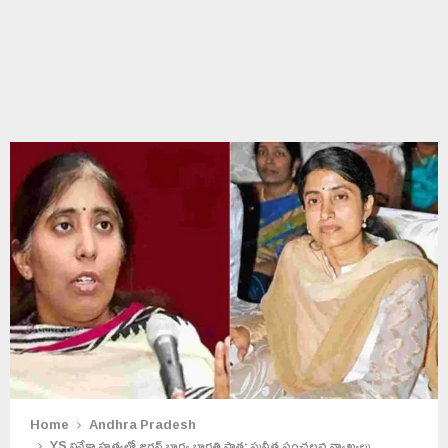
Home
Andhra Pradesh
YS వివేకా హత్యలో జగన్ భార్య భారతి పాత్ర: సునీత సంచలన వ్యాఖ్యలు