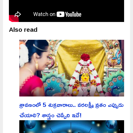
Also read
శ్రావణంలో 5 శుక్రవారాలు.. వరలక్ష్మీ వ్రతం ఎప్పుడు
చేయాలి? శాస్త్రం చెప్పేది ఇదే!