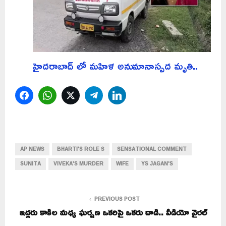
హైదరాబాద్ లో మహిళ అనుమానాస్పద మృతి..
Facebook
WhatsApp
Twitter
Telegram
LinkedIn
AP NEWS
BHARTI'S ROLE S
SENSATIONAL COMMENT
SUNITA
VIVEKA'S MURDER
WIFE
YS JAGAN'S
PREVIOUS POST
ఇద్దరు కాకిల మధ్య ఘర్షణ ఒకరిపై ఒకరు దాడి.. వీడియో వైరల్