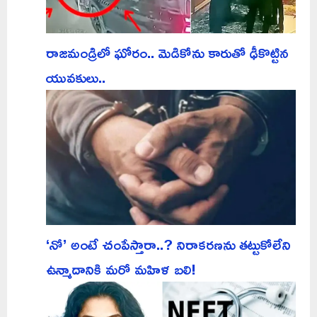
రాజమండ్రిలో ఘోరం.. మెడికోను కారుతో ఢీకొట్టిన
యువకులు..
‘నో’ అంటే చంపేస్తారా..? నిరాకరణను తట్టుకోలేని
ఉన్మాదానికి మరో మహిళ బలి!