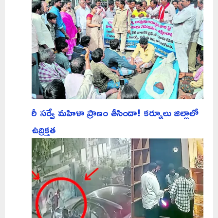
రీ సర్వే మహిళా ప్రాణం తీసిందా! కర్నూలు జిల్లాలో
ఉద్రిక్తత