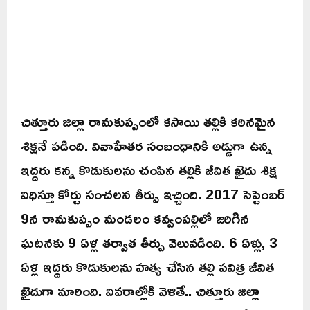
చిత్తూరు జిల్లా రామకుప్పంలో కసాయి తల్లికి కఠినమైన
శిక్షనే పడింది. వివాహేతర సంబంధానికి అడ్డుగా ఉన్న
ఇద్దరు కన్న కొడుకులను చంపిన తల్లికి జీవిత ఖైదు శిక్ష
విధిస్తూ కోర్టు సంచలన తీర్పు ఇచ్చింది. 2017 సెప్టెంబర్
9న రామకుప్పం మండలం కవ్వంపల్లిలో జరిగిన
ఘటనకు 9 ఏళ్ల తర్వాత తీర్పు వెలువడింది. 6 ఏళ్లు, 3
ఏళ్ల ఇద్దరు కొడుకులను హత్య చేసిన తల్లి పవిత్ర జీవిత
ఖైదుగా మారింది. వివరాల్లోకి వెళితే.. చిత్తూరు జిల్లా