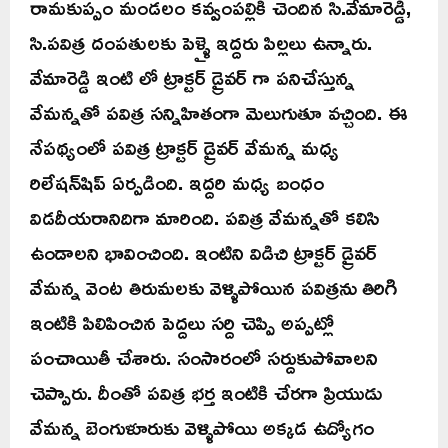
రామకుప్పం మండలం కవ్వంపల్లికి చెందిన సి.వేమారెడ్డి,
సి.పవిత్ర దంపతులకు పెళ్ళై ఇద్దరు పిల్లలు ఉన్నారు.
వేమారెడ్డి ఇంటి లో ట్రాక్టర్ డ్రైవర్ గా పనిచేస్తున్న
వేమన్నతో పవిత్ర సన్నిహితంగా మెలుగుతూ వచ్చింది. ఈ
నేపథ్యంలో పవిత్ర ట్రాక్టర్ డ్రైవర్ వేమన్న మధ్య
రిలేషన్‌షిప్ ఏర్పడింది. ఇద్దరి మధ్య బంధం
విడదీయరానిదిగా మారింది. పవిత్ర వేమన్నతో కలిసి
ఉండాలని భావించింది. ఇంటిని విడిచి ట్రాక్టర్ డ్రైవర్
వేమన్న వెంట తిరుమలకు వెళ్ళిపోయిన పవిత్రను తిరిగి
ఇంటికి పిలిపించిన పెద్దలు సర్ది చెప్పి అప్పట్లో
పంచాయితీ చేశారు. సంసారంలో సర్దుకుపోవాలని
చెప్పారు. దీంతో పవిత్ర భర్త ఇంటికి చేరగా ప్రియుడు
వేమన్న బెంగుళూరుకు వెళ్ళిపోయి అక్కడ ఉద్యోగం