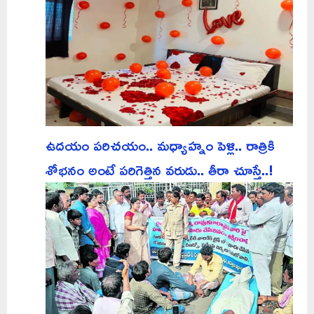
ఉదయం పరిచయం.. మధ్యాహ్నం పెళ్లి.. రాత్రికి
శోభనం అంటే పరిగెత్తిన వరుడు.. తీరా చూస్తే..!