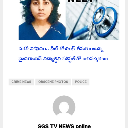
మరో విషాదం.. నీట్ కోచింగ్ తీసుకుంటున్న
హైదరాబాద్ విద్యార్థిని హాస్టల్‌లో బలవన్మరణం
CRIME NEWS
OBSCENE PHOTOS
POLICE
SGS TV NEWS online