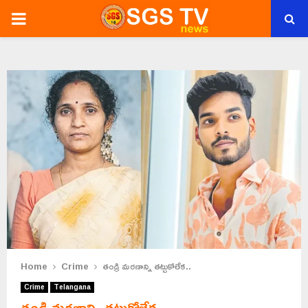
PRIMARY
MENU
Home
Crime
తండ్రి మరణాన్ని తట్టుకోలేక..
Crime
Telangana
తండ్రి మరణాన్ని తట్టుకోలేక..