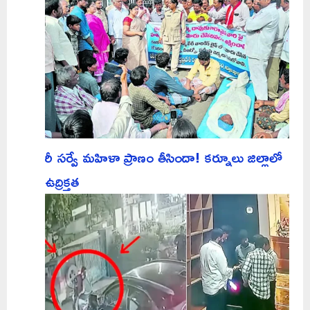
రీ సర్వే మహిళా ప్రాణం తీసిందా! కర్నూలు జిల్లాలో
ఉద్రిక్తత