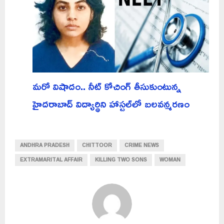
మరో విషాదం.. నీట్ కోచింగ్ తీసుకుంటున్న
హైదరాబాద్ విద్యార్థిని హాస్టల్‌లో బలవన్మరణం
ANDHRA PRADESH
CHITTOOR
CRIME NEWS
EXTRAMARITAL AFFAIR
KILLING TWO SONS
WOMAN