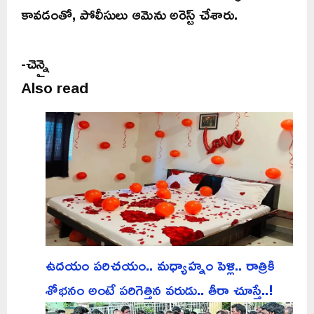
కావడంతో, పోలీసులు ఆమెను అరెస్ట్ చేశారు.
-చెన్నై
Also read
ఉదయం పరిచయం.. మధ్యాహ్నం పెళ్లి.. రాత్రికి
శోభనం అంటే పరిగెత్తిన వరుడు.. తీరా చూస్తే..!