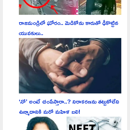
రాజమండ్రిలో ఘోరం.. మెడికోను కారుతో ఢీకొట్టిన
యువకులు..
‘నో’ అంటే చంపేస్తారా..? నిరాకరణను తట్టుకోలేని
ఉన్మాదానికి మరో మహిళ బలి!