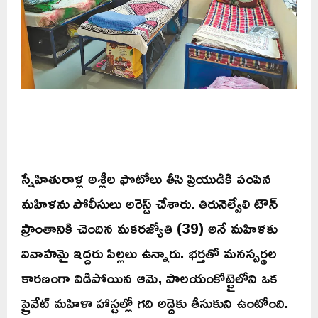
స్నేహితురాళ్ల అశ్లీల ఫొటోలు తీసి ప్రియుడికి పంపిన
మహిళను పోలీసులు అరెస్ట్ చేశారు. తిరునెల్వేలి టౌన్
ప్రాంతానికి చెందిన మకరజ్యోతి (39) అనే మహిళకు
వివాహమై ఇద్దరు పిల్లలు ఉన్నారు. భర్తతో మనస్పర్థల
కారణంగా విడిపోయిన ఆమె, పాలయంకోట్టైలోని ఒక
ప్రైవేట్ మహిళా హాస్టల్లో గది అద్దెకు తీసుకుని ఉంటోంది.