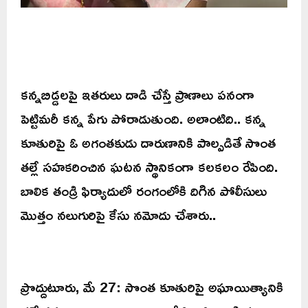
కన్నబిడ్డలపై ఇతరులు దాడి చేస్తే ప్రాణాలు పనంగా
పెట్టిమరీ కన్న పేగు పోరాడుతుంది. అలాంటిది.. కన్న
కూతురిపై ఓ అగంతకుడు దారుణానికి పాల్పడితే సొంత
తల్లే సహకరించిన ఘటన స్థానికంగా కలకలం రేపింది.
బాలిక తండ్రి ఫిర్యాదులో రంగంలోకి దిగిన పోలీసులు
మొత్తం నలుగురిపై కేసు నమోదు చేశారు..
ప్రొద్దుటూరు, మే 27: సొంత కూతురిపై అఘాయిత్యానికి