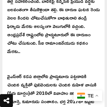
తల్లే సహకరించింది. బాలికపై కన్నేసిన ప్రియుడి వద్దకు
బలవంతంగా తీసుకెళ్లిందా తల్లి. ఈ దారుణ ఘటన రెండు
నెలల కిందట చోటుచేసుకోగా బాధితురాలి తండ్రి
ఫిర్యాదు మేరకు ఆలస్యంగా వెలుగులోకి వచ్చింది.
ఆంధ్రప్రదేశ్‌ రాష్ట్రంలోని ప్రొద్దుటూరులో ఈ దారుణం
చోటు చేసుకుంది. సీఐ రామాంజనేయుడు కథనం
మేరకు..
వైఎస్‌ఆర్‌ కడప జిల్లాలోని ప్రొద్దుటూరు పట్టణానికి
చెందిన వ్యక్తితో పులివెందులకు చెందిన మహిళ వాసుకి
(పేరు మార్చం)తో 2010లో వివాహం జరిగింది. వీరికి
TE
కుమార్తె, కుమారుడు సంతానం. భర్త 2017లో కువైట్‌