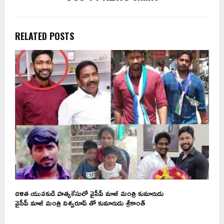
RELATED POSTS
దళిత యువకుడి హత్యకేసులో వైసీపీ మాజీ మంత్రి కుమారుడు
వైసీపీ మాజీ మంత్రి విశ్వ‌రూప్ తో కుమారుడు శ్రీ‌కాంత్‌