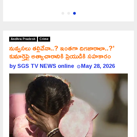
Andhra Pradesh
Crime
నువ్వసలు తల్లివేనా..? ఇంతగా దిగజారాలా..?’
కుమార్తెపై అత్యాచారానికి ప్రియుడికి సహకారం
by
SGS TV NEWS online
May 28, 2026