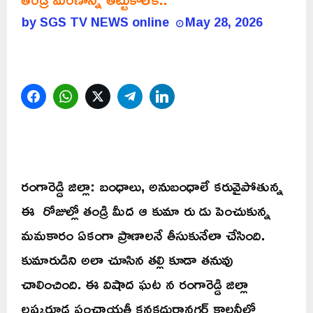
by
SGS TV NEWS online
May 28, 2026
Facebook
WhatsApp
Twitter
Telegram
LinkedIn
రంగారెడ్డి జిల్లా: బంధాలు, అనుబంధాలే కరువైపోతున్న
ఈ రోజుల్లో తండ్రి మీద ఆ కుమా రు డు పెంచుకున్న
మమకారం ఏకంగా ప్రాణాలనే తీసుకునేలా చేసింది.
కుమారుడిని అలా చూసిన తల్లి కూడా తనువు
చాలించింది. ఈ విషాద ఘట న రంగారెడ్డి జిల్లా
లష్కరూడ పంచాయతీ కనకదుర్గానగర్ కాలనీలో