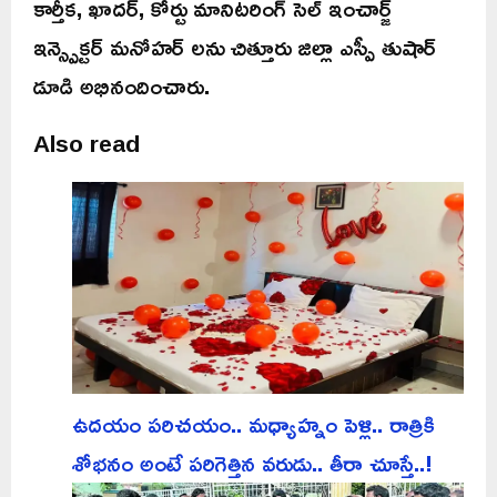
కార్తీక, ఖాదర్, కోర్టు మానిటరింగ్ సెల్ ఇంచార్జ్
ఇన్స్పెక్టర్ మనోహర్ లను చిత్తూరు జిల్లా ఎస్పీ తుషార్
డూడి అభినందించారు.
Also read
ఉదయం పరిచయం.. మధ్యాహ్నం పెళ్లి.. రాత్రికి
శోభనం అంటే పరిగెత్తిన వరుడు.. తీరా చూస్తే..!