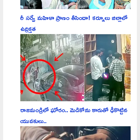
రీ సర్వే మహిళా ప్రాణం తీసిందా! కర్నూలు జిల్లాలో
ఉద్రిక్తత
రాజమండ్రిలో ఘోరం.. మెడికోను కారుతో ఢీకొట్టిన
యువకులు..