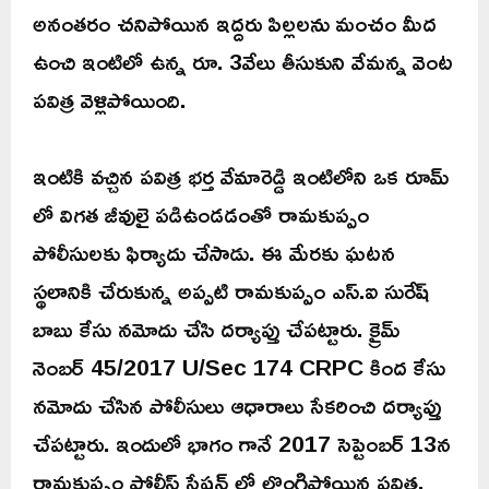
అనంతరం చనిపోయిన ఇద్దరు పిల్లలను మంచం మీద
ఉంచి ఇంటిలో ఉన్న రూ. 3వేలు తీసుకుని వేమన్న వెంట
పవిత్ర వెళ్లిపోయింది.
ఇంటికి వచ్చిన పవిత్ర భర్త వేమారెడ్డి ఇంటిలోని ఒక రూమ్
లో విగత జీవులై పడిఉండడంతో రామకుప్పం
పోలీసులకు ఫిర్యాదు చేసాడు. ఈ మేరకు ఘటన
స్థలానికి చేరుకున్న అప్పటి రామకుప్పం ఎస్.ఐ సురేష్
బాబు కేసు నమోదు చేసి దర్యాప్తు చేపట్టారు. క్రైమ్
నెంబర్ 45/2017 U/Sec 174 CRPC కింద కేసు
నమోదు చేసిన పోలీసులు ఆధారాలు సేకరించి దర్యాప్తు
చేపట్టారు. ఇందులో భాగం గానే 2017 సెప్టెంబర్ 13న
రామకుప్పం పోలీస్ స్టేషన్ లో లొంగిపోయిన పవిత్ర,