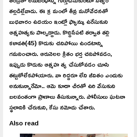
తల్లడిల్లేవాడు. ఈ క్ర మంలో తీవ్ర మనోవేదనతో
బుధవారం ఉదయం ఇంట్లో ఫ్యాన్కు ఉరేసుకుని
ఆత్మహత్యకు పాల్పడ్డాడు. కొద్దిసేపటి తర్వాత తల్లి
కళావతి(45) కొడుకు చనిపోయి ఉండటాన్ని
గమనించారు. ఆరునెలల క్రితం భర్త చనిపోవడం,
ఇప్పుడు కొడుకు ఆత్మహ త్య చేసుకోవడం చూసి
తట్టుకోలేకపోయారు. వా రిద్దరూ లేని జీవితం ఎందుకు
అనుకున్నారేమో.. ఆమె కూడా చీరతో ఉరి వేసుకుని
బలవంతంగా ప్రాణాలు తీసుకున్నారు. పోలీసులు ఘటనా
స్థలానికి చేరుకుని, కేసు నమోదు చేశారు.
Also read