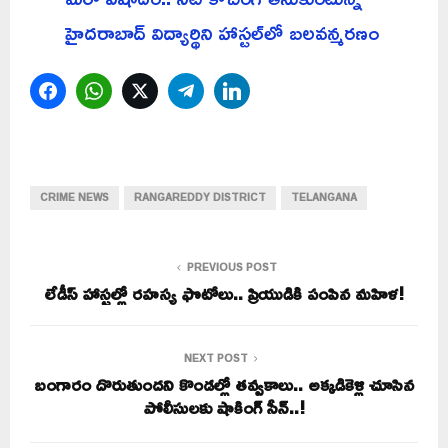
హైదరాబాద్ విద్యార్థిని హాస్టల్‌లో బలవన్మరణం
Facebook
WhatsApp
Twitter
Telegram
LinkedIn
CRIME NEWS
RANGAREDDY DISTRICT
TELANGANA
PREVIOUS POST
లేడీస్ హాస్టల్లో రహస్య ఫొటోలు.. ప్రియుడికి పంపిన మహిళ!
NEXT POST
బంగారం దొరుతుందని కొండల్లో తవ్వకాలు.. అక్కడికెళ్లి చూసిన
పోలీసులకు షాకింగ్ సీన్..!