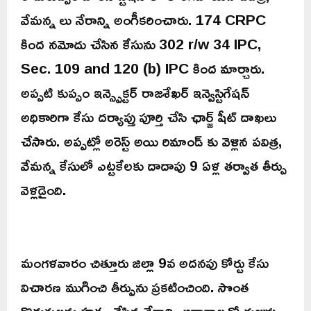
వేమన్న లు నేరాన్ని అంగీకరించారు. 174 CRPC
కింద నమోదు చేసిన కేసును 302 r/w 34 IPC,
Sec. 109 and 120 (b) IPC కింద మార్చారు.
అప్పటి కుప్పం ఇన్స్పెక్టర్ రాజశేఖర్ ఇన్వెస్టిగేషన్
అధికారిగా కేసు దర్యాప్తు పూర్తి చేసి ఛార్జ్ షీట్ దాఖలు
చేసారు. అప్పట్లో అరెస్ట్ అయి రిమాండ్ కు వెళ్లిన పవిత్ర,
వేమన్న కేసులో ఎట్టకేలకు దాదాపు 9 ఏళ్ల తర్వాత తీర్పు
వెళ్లడైంది.
మంగళవారం చిత్తూరు జిల్లా 9వ అదనపు కోర్టు కేసు
విచారణ ముగించి తీర్పును ప్రకటించింది. సొంత
కొడుకులను హత్య చేసిన నేరాన్ని ఆధారాలతో రుజువు