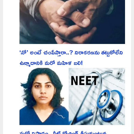
‘నో’ అంటే చంపేస్తారా..? నిరాకరణను తట్టుకోలేని
ఉన్మాదానికి మరో మహిళ బలి!
మరో విషాదం.. నీట్ కోచింగ్ తీసుకుంటున్న