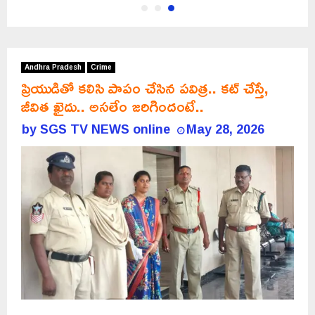
Andhra Pradesh
Crime
ప్రియుడితో కలిసి పాపం చేసిన పవిత్ర.. కట్ చేస్తే,
జీవిత ఖైదు.. అసలేం జరిగిందంటే..
by
SGS TV NEWS online
May 28, 2026