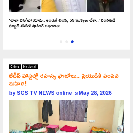
‘చాలా విసిగిపోయాను.. అందుకే చంపి, 59 ముక్కలు చేశా..’ నిందితుడి
సూసైడ్‌ నోట్‌లో షాకింగ్‌ విషయాలు
Crime
National
లేడీస్ హాస్టల్లో రహస్య ఫొటోలు.. ప్రియుడికి పంపిన
మహిళ!
by
SGS TV NEWS online
May 28, 2026