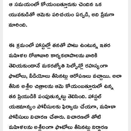
ఆ సమయంలో కోయంబత్తూరుకు చెందిన ఒక
యువకుడితో ఆమెకు పరిచయం ఏర్పడి, అది ప్రేమగా
మారింది.
ఈ క్రమంలో హాస్టల్లో తనతో పాటు ఉంటున్న ఇతర
మహిళల రోజూవారి కార్యకలాపాలను వారికి
తెలియకుండానే మకరజ్యోతి సెల్ఫోన్లో రహస్యంగా
ఫొటోలు, వీడియోలు తీసినట్లు ఆరోపణలు వచ్చాయి. అలా
తీసిన అశ్లీల చిత్రాలను ఆమె కోయంబత్తూరులో ఉన్న
తన ప్రియుడికి పంపుతున్నట్టు తెలిసింది. హాస్టల్
యజమాన్యం పోలీసులకు ఫిర్యాదు చేయగా, మహిళా
పోలీసులు విచారణ చేశారు. విచారణలో తోటి
మహిళలను అశ్లీలంగా ఫొటోలు తీసినట్లు నిర్ధారణ