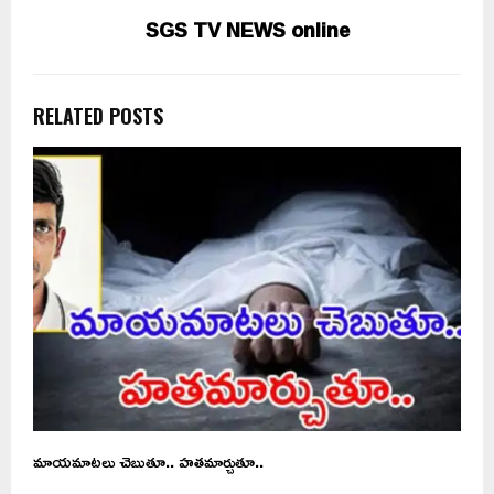
SGS TV NEWS online
RELATED POSTS
మాయమాటలు చెబుతూ.. హతమార్చుతూ..