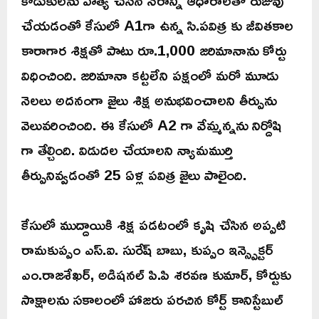
చేయడంతో కేసులో A1గా ఉన్న సి.పవిత్ర కు జీవితకాల
కారాగార శిక్షతో పాటు రూ.1,000 జరిమానాను కోర్టు
విధించింది. జరిమానా కట్టలేని పక్షంలో మరో మూడు
నెలలు అదనంగా జైలు శిక్ష అనుభవించాలని తీర్పును
వెలువరించింది. ఈ కేసులో A2 గా వేమ్మన్నను నిర్దోషి
గా తేల్చింది. విడుదల చేయాలని న్యామముర్తి
తీర్పునివ్వడంతో 25 ఏళ్ల పవిత్ర జైలు పాలైంది.
కేసులో ముద్దాయికి శిక్ష పడటంలో కృషి చేసిన అప్పటి
రామకుప్పం ఎస్.ఐ. సురేష్ బాబు, కుప్పం ఇన్స్పెక్టర్
ఎం.రాజశేఖర్, అడిషనల్ పి.పి శరవణ కుమార్, కోర్టుకు
సాక్షాలను సకాలంలో హాజరు పరచిన కోర్ట్ కానిస్టేబుల్