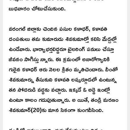
బుధవారం చోటుచేసుకుంది.
వరంగల్ జిల్లాకు చెందిన పసుల కళాధర్, కళావతి
దంపతులు తమ కుమారుడు శివకుమార్తో కలిసి మేడ్చల్లో
ఉండేవారు. భార్యాభర్తలిద్దరూ టైలరింగ్ పనులు చేస్తూ
జీవనం సాగిస్తు న్నారు. ఈ క్రమంలో అనారోగ్యానికి
గురైన కళాధర్ ఆరు నెలల క్రితం మృతిచెందారు. దీంతో
శివకుమార్ను తీసుకుని కళావతి లష్కర్గూడలో ఉంటున్న
తన సోదరుడి వద్దకు వచ్చారు. ఇక్కడే ఓ అద్దె ఇంట్లో
ఉంటూ కాలం గడుపుతున్నారు. అ యితే, తండ్రి మరణం
శివకుమార్(20)కు మాన సికంగా కుంగదీసింది.
తండ్రితో అనుబంధాన్ని గుర్తుచేసుకుంటూ నిత్యం