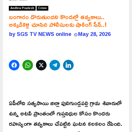
Andhra Pradesh
Crime
బంగారం దొరుతుందని కొండల్లో తవ్వకాలు..
అక్కడికెళ్లి చూసిన పోలీసులకు షాకింగ్ సీన్..!
by
SGS TV NEWS online
May 28, 2026
Facebook
WhatsApp
Twitter
Telegram
LinkedIn
ఏపీలోని సత్యసాయి జిల్లా పులిగుండ్లపల్లి గ్రామ శివారులో
ఉన్న అటవీ ప్రాంతంలో గుప్తనిధుల కోసం కొందరు
రహస్యంగా తవ్వకాలు చేపట్టిన ఘటన కలకలం రేపింది.