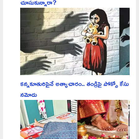
చూసుకున్నారా?
కన్నకూతురిపైనే అత్యాచారం.. తండ్రిపై పోక్సో కేసు
నమోదు