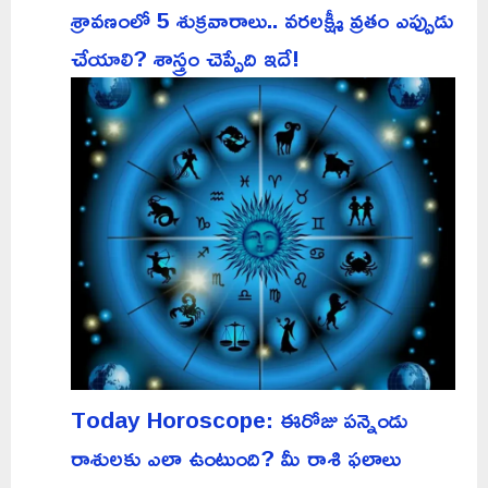
శ్రావణంలో 5 శుక్రవారాలు.. వరలక్ష్మీ వ్రతం ఎప్పుడు
చేయాలి? శాస్త్రం చెప్పేది ఇదే!
Today Horoscope: ఈరోజు పన్నెండు
రాశులకు ఎలా ఉంటుంది? మీ రాశి ఫలాలు