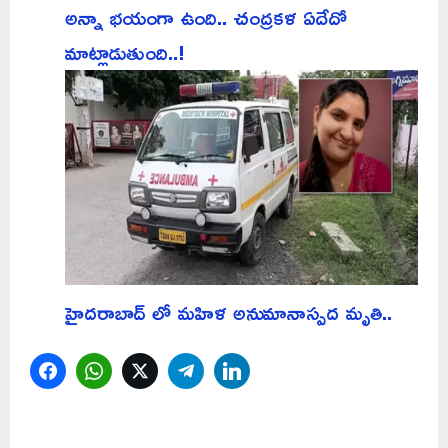
అన్నా భయంగా ఉంది.. చంద్రకళ ఏదేదో
మాట్లాడుతుంది..!
హైదరాబాద్ లో మహిళ అనుమానాస్పద మృతి..
Facebook
WhatsApp
Twitter
Telegram
LinkedIn