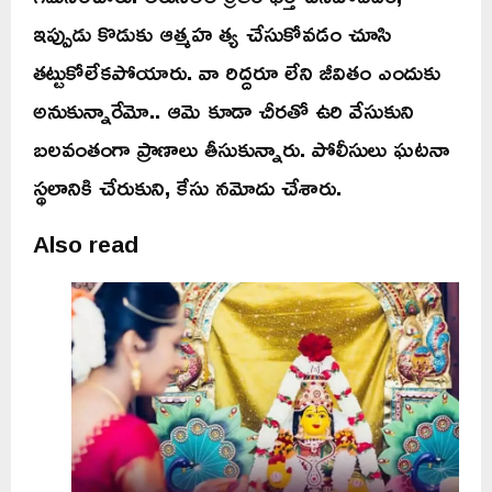
ఇప్పుడు కొడుకు ఆత్మహ త్య చేసుకోవడం చూసి
తట్టుకోలేకపోయారు. వా రిద్దరూ లేని జీవితం ఎందుకు
అనుకున్నారేమో.. ఆమె కూడా చీరతో ఉరి వేసుకుని
బలవంతంగా ప్రాణాలు తీసుకున్నారు. పోలీసులు ఘటనా
స్థలానికి చేరుకుని, కేసు నమోదు చేశారు.
Also read