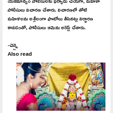
యజమాన్యం పోలీసులకు ఫిర్యాదు చేయగా, మహిళా
పోలీసులు విచారణ చేశారు. విచారణలో తోటి
మహిళలను అశ్లీలంగా ఫొటోలు తీసినట్లు నిర్ధారణ
కావడంతో, పోలీసులు ఆమెను అరెస్ట్ చేశారు.
-చెన్నై
Also read