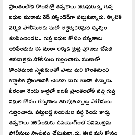
ప్రాంతంలోని కొండల్లో తవ్వకాలు జరుపుతున్న గుప్త
నిధుల ముఠాను రెడ్ హ్యాండెడ్‌గా పట్టుకున్నారు. స్పాట్‌కి
వెళ్ళిన పోలీసులకు మరో ఆశ్చర్యకరమైన దృశ్యం
కనిపించిందట.. గుప్త నిధుల కోసం తవ్వకాలు
జరిపేందుకు ఈ ముఠా అక్కడ క్షుద్ర పూజలు చేసిన
ఆనవాళ్లను పోలీసులు గుర్తించారు. ముఠాలో
కొంతమంది స్థానికులతో పాటు మరి కొంతమంది
కర్ణాటక ప్రాంతానికి చెందిన వారు కూడా ఉన్నారు.
వీరంతా రెండు కార్లలో అటవీ ప్రాంతంలోకి వచ్చి గుప్త
నిధుల కోసం తవ్వకాలు జరుపుతున్నట్లు పోలీసులు
గుర్తించారు. పట్టుబడ్డ నిందితుల వద్ద రెండు కార్లు,
తవ్వకాలు జరిపేందుకు ఉపయోగించే పనిముట్లను
పోలీసులు స్వాధీనం చేసుకున్నారు. ఈజీ మనీ కోసం