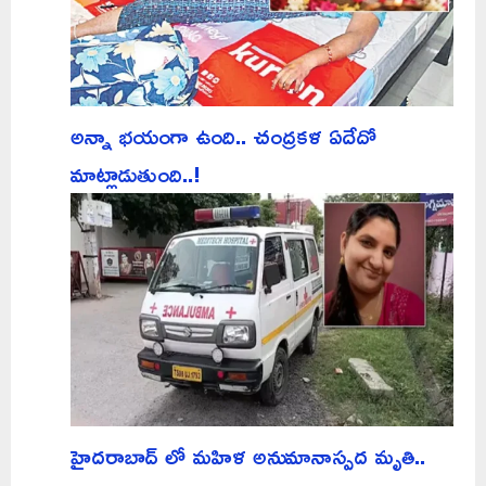
అన్నా భయంగా ఉంది.. చంద్రకళ ఏదేదో
మాట్లాడుతుంది..!
హైదరాబాద్ లో మహిళ అనుమానాస్పద మృతి..