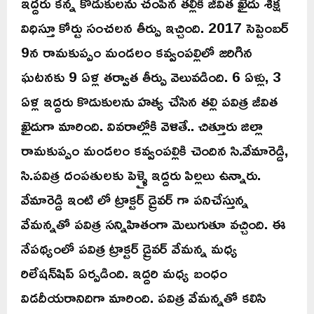
ఇద్దరు కన్న కొడుకులను చంపిన తల్లికి జీవిత ఖైదు శిక్ష
విధిస్తూ కోర్టు సంచలన తీర్పు ఇచ్చింది. 2017 సెప్టెంబర్
9న రామకుప్పం మండలం కవ్వంపల్లిలో జరిగిన
ఘటనకు 9 ఏళ్ల తర్వాత తీర్పు వెలువడింది. 6 ఏళ్లు, 3
ఏళ్ల ఇద్దరు కొడుకులను హత్య చేసిన తల్లి పవిత్ర జీవిత
ఖైదుగా మారింది. వివరాల్లోకి వెళితే.. చిత్తూరు జిల్లా
రామకుప్పం మండలం కవ్వంపల్లికి చెందిన సి.వేమారెడ్డి,
సి.పవిత్ర దంపతులకు పెళ్ళై ఇద్దరు పిల్లలు ఉన్నారు.
వేమారెడ్డి ఇంటి లో ట్రాక్టర్ డ్రైవర్ గా పనిచేస్తున్న
వేమన్నతో పవిత్ర సన్నిహితంగా మెలుగుతూ వచ్చింది. ఈ
నేపథ్యంలో పవిత్ర ట్రాక్టర్ డ్రైవర్ వేమన్న మధ్య
రిలేషన్‌షిప్ ఏర్పడింది. ఇద్దరి మధ్య బంధం
విడదీయరానిదిగా మారింది. పవిత్ర వేమన్నతో కలిసి