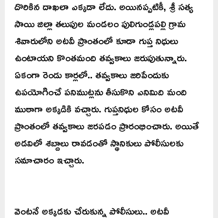
దొరికిన దాఖలా ఎక్కడా లేదు. అయినప్పటికీ, శ్రీ సత్య
సాయి జిల్లా తలుపుల మండలం పులిగుండ్లపల్లి గ్రామ
శివారులోని అటవీ ప్రాంతంలో కూడా గుప్త నిధులు
ఉంటాయని కొంతమంది తవ్వకాలు జరుపుతున్నారు.
ఏకంగా రెండు కార్లలో.. తవ్వకాలు జరిపేందుకు
ఉపయోగించే పనిముట్లను తీసుకొని ఎనిమిది మంది
ముఠాగా అక్కడికి వచ్చారు. గుప్తనిధుల కోసం అటవీ
ప్రాంతంలో తవ్వకాలు జరపడం ప్రారంభించారు. అయితే
అడవిలో శబ్దాలు రావడంతో స్థానికులు పోలీసులకు
సమాచారం ఇచ్చారు.
వెంటనే అక్కడకు చేరుకున్న పోలీసులు.. అటవీ