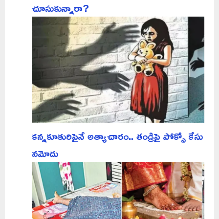
చూసుకున్నారా?
కన్నకూతురిపైనే అత్యాచారం.. తండ్రిపై పోక్సో కేసు
నమోదు