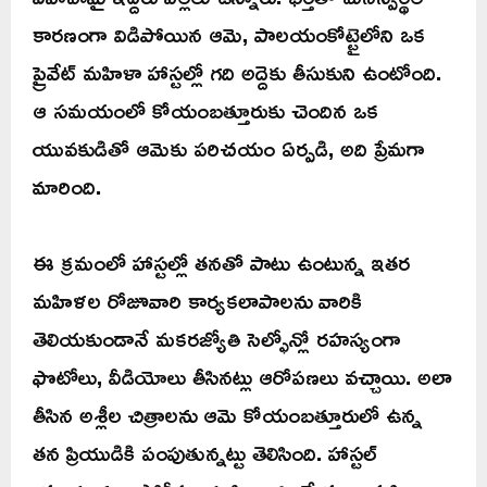
కారణంగా విడిపోయిన ఆమె, పాలయంకోట్టైలోని ఒక
ప్రైవేట్ మహిళా హాస్టల్లో గది అద్దెకు తీసుకుని ఉంటోంది.
ఆ సమయంలో కోయంబత్తూరుకు చెందిన ఒక
యువకుడితో ఆమెకు పరిచయం ఏర్పడి, అది ప్రేమగా
మారింది.
ఈ క్రమంలో హాస్టల్లో తనతో పాటు ఉంటున్న ఇతర
మహిళల రోజూవారి కార్యకలాపాలను వారికి
తెలియకుండానే మకరజ్యోతి సెల్ఫోన్లో రహస్యంగా
ఫొటోలు, వీడియోలు తీసినట్లు ఆరోపణలు వచ్చాయి. అలా
తీసిన అశ్లీల చిత్రాలను ఆమె కోయంబత్తూరులో ఉన్న
తన ప్రియుడికి పంపుతున్నట్టు తెలిసింది. హాస్టల్