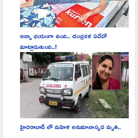
అన్నా భయంగా ఉంది.. చంద్రకళ ఏదేదో
మాట్లాడుతుంది..!
హైదరాబాద్ లో మహిళ అనుమానాస్పద మృతి..