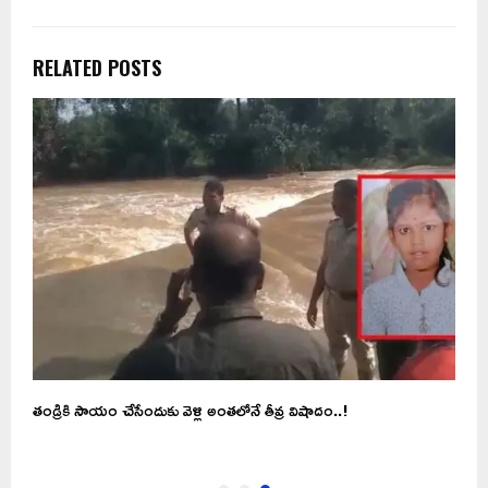
RELATED POSTS
తండ్రికి సాయం చేసేందుకు వెళ్లి అంతలోనే తీవ్ర విషాదం..!