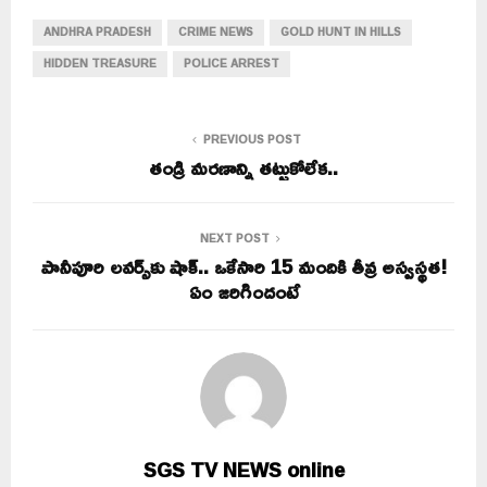
ANDHRA PRADESH
CRIME NEWS
GOLD HUNT IN HILLS
HIDDEN TREASURE
POLICE ARREST
PREVIOUS POST
తండ్రి మరణాన్ని తట్టుకోలేక..
NEXT POST
పానీపూరి లవర్స్‌కు షాక్.. ఒకేసారి 15 మందికి తీవ్ర అస్వస్థత!
ఏం జరిగిందంటే
SGS TV NEWS online