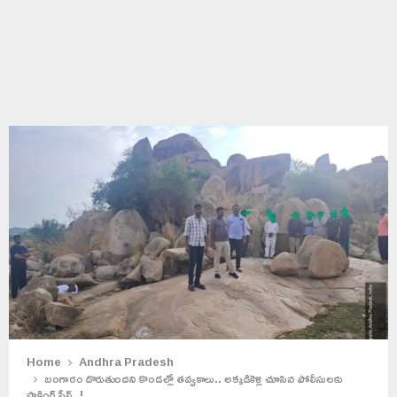
Home
Andhra Pradesh
బంగారం దొరుతుందని కొండల్లో తవ్వకాలు.. అక్కడికెళ్లి చూసిన పోలీసులకు
షాకింగ్ సీన్..!