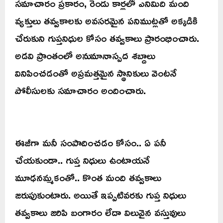
సమాచారం ప్రకారం, రెండు కార్లలో ఎనిమిది మంది
వ్యక్తులు తవ్వకాలకు అవసరమైన పనిముట్లతో అక్కడికి
చేరుకుని గుప్తనిధుల కోసం తవ్వకాలు ప్రారంభించారు.
అడవి ప్రాంతంలో అనుమానాస్పద శబ్దాలు
వినిపించడంతో అప్రమత్తమైన స్థానికులు వెంటనే
పోలీసులకు సమాచారం అందించారు.
ఈజీగా మనీ సంపాదించడం కోసం.. ఏ పనీ
చేయకుండా.. గుప్త నిధులు ఉంటాయనే
మూఢనమ్మకంతో.. కొంత మంది తవ్వకాలు
జరుపుకుంటారు. అయితే ఇప్పటివరకు గుప్త నిధులు
తవ్వకాలు జరిపి బంగారం లేదా విలువైన వస్తువులు