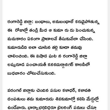
రంగారెడ్డి జిల్లా: బంధాలు, అనుబంధాలే కరువైపోతున్న
ఈ రోజుల్లో తండ్రి మీద ఆ కుమా రు డు పెంచుకున్న
మమకారం ఏకంగా ప్రాణాలనే తీసుకునేలా చేసింది.
కుమారుడిని అలా చూసిన తల్లి కూడా తనువు
చాలించింది. ఈ విషాద ఘట న రంగారెడ్డి జిల్లా
లష్కరూడ పంచాయతీ కనకదుర్గానగర్ కాలనీలో
బుధవారం చోటుచేసుకుంది.
వరంగల్ జిల్లాకు చెందిన పసుల కళాధర్, కళావతి
దంపతులు తమ కుమారుడు శివకుమార్తో కలిసి మేడ్చల్లో
ఉండేవారు. భార్యాభర్తలిద్దరూ టైలరింగ్ పనులు చేస్తూ