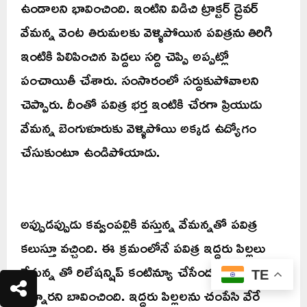
ఉండాలని భావించింది. ఇంటిని విడిచి ట్రాక్టర్ డ్రైవర్
వేమన్న వెంట తిరుమలకు వెళ్ళిపోయిన పవిత్రను తిరిగి
ఇంటికి పిలిపించిన పెద్దలు సర్ది చెప్పి అప్పట్లో
పంచాయితీ చేశారు. సంసారంలో సర్దుకుపోవాలని
చెప్పారు. దీంతో పవిత్ర భర్త ఇంటికి చేరగా ప్రియుడు
వేమన్న బెంగుళూరుకు వెళ్ళిపోయి అక్కడ ఉద్యోగం
చేసుకుంటూ ఉండిపోయాడు.
అప్పుడప్పుడు కవ్వంపల్లికి వస్తున్న వేమన్నతో పవిత్ర
కలుస్తూ వచ్చింది. ఈ క్రమంలోనే పవిత్ర ఇద్దరు పిల్లలు
వేమన్న తో రిలేషన్షిప్ కంటిన్యూ చేసేందుకు అడ్డుగా
TE
ఉన్నారని బావించింది. ఇద్దరు పిల్లలను చంపేసి వేరే