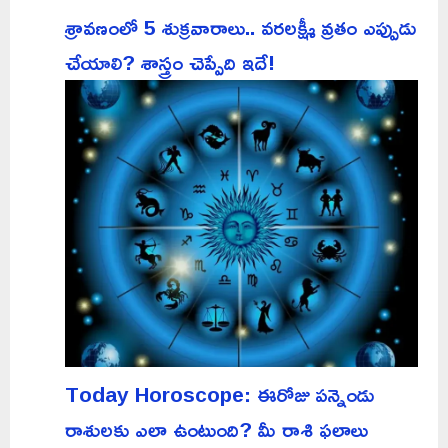
శ్రావణంలో 5 శుక్రవారాలు.. వరలక్ష్మీ వ్రతం ఎప్పుడు
చేయాలి? శాస్త్రం చెప్పేది ఇదే!
Today Horoscope: ఈరోజు పన్నెండు
రాశులకు ఎలా ఉంటుంది? మీ రాశి ఫలాలు