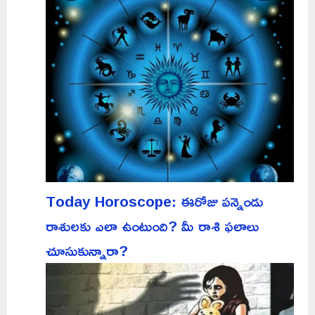
Today Horoscope: ఈరోజు పన్నెండు
రాశులకు ఎలా ఉంటుంది? మీ రాశి ఫలాలు
చూసుకున్నారా?