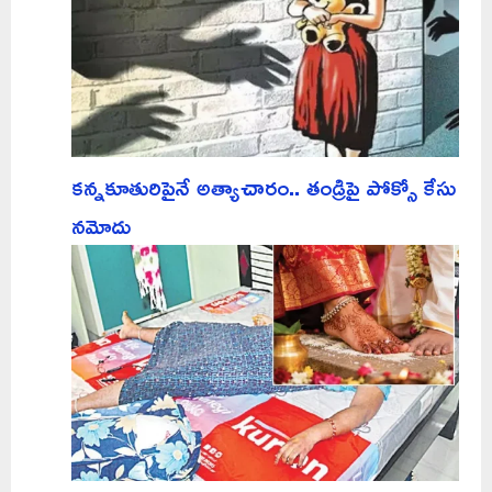
కన్నకూతురిపైనే అత్యాచారం.. తండ్రిపై పోక్సో కేసు
నమోదు