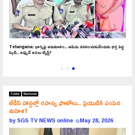
Telangana: భార్యపై అనుమానం.. ఆమెను వదిలించుకునేందుకు భర్త పెద్ద
స్కెచ్.. అప్పుడే అసలు ట్విస్ట్!
Crime
National
లేడీస్ హాస్టల్లో రహస్య ఫొటోలు.. ప్రియుడికి పంపిన
మహిళ!
by
SGS TV NEWS online
May 28, 2026