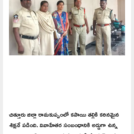
చిత్తూరు జిల్లా రామకుప్పంలో కసాయి తల్లికి కఠినమైన
శిక్షనే పడింది. వివాహేతర సంబంధానికి అడ్డుగా ఉన్న