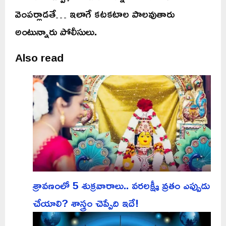
వెంపర్లాడతే… ఇలాగే కటకటాల పాలవుతారు
అంటున్నారు పోలీసులు.
Also read
శ్రావణంలో 5 శుక్రవారాలు.. వరలక్ష్మీ వ్రతం ఎప్పుడు
చేయాలి? శాస్త్రం చెప్పేది ఇదే!