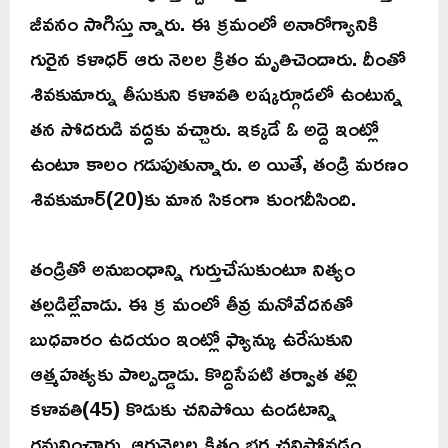
జీవనం సాగిస్తు న్నారు. ఈ క్రమంలో అనారోగ్యానికి
గురైన కళాధర్ ఆరు నెలల క్రితం మృతిచెందారు. దీంతో
శివకుమార్ను తీసుకుని కళావతి లష్కర్గూడలో ఉంటున్న
తన సోదరుడి వద్దకు వచ్చారు. ఇక్కడే ఓ అద్దె ఇంట్లో
ఉంటూ కాలం గడుపుతున్నారు. అ యితే, తండ్రి మరణం
శివకుమార్(20)కు మాన సికంగా కుంగదీసింది.
తండ్రితో అనుబంధాన్ని గుర్తుచేసుకుంటూ నిత్యం
తల్లడిల్లేవాడు. ఈ క్ర మంలో తీవ్ర మనోవేదనతో
బుధవారం ఉదయం ఇంట్లో ఫ్యాన్కు ఉరేసుకుని
ఆత్మహత్యకు పాల్పడ్డాడు. కొద్దిసేపటి తర్వాత తల్లి
కళావతి(45) కొడుకు చనిపోయి ఉండటాన్ని
గమనించారు. ఆరునెలల క్రితం భర్త చనిపోవడం,