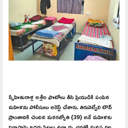
స్నేహితురాళ్ల అశ్లీల ఫొటోలు తీసి ప్రియుడికి పంపిన
మహిళను పోలీసులు అరెస్ట్ చేశారు. తిరునెల్వేలి టౌన్
ప్రాంతానికి చెందిన మకరజ్యోతి (39) అనే మహిళకు
వివాహమై ఇద్దరు పిల్లలు ఉన్నారు. భర్తతో మనస్పర్థల