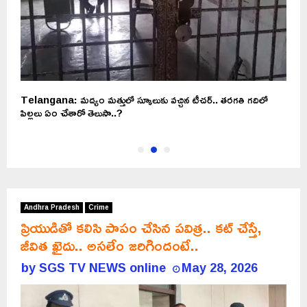
Telangana: మద్యం మత్తులో స్కూలుకు వచ్చిన టీచర్.. తరగతి గదిలో
ప
పిల్లలు ఏం చేశారో తెలుసా..?
Andhra Pradesh
Crime
ప్రియుడితో కలిసి పాపం చేసిన పవిత్ర.. కట్ చేస్తే,
జీవిత ఖైదు.. అసలేం జరిగిందంటే..
by
SGS TV NEWS online
May 28, 2026