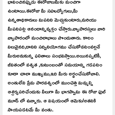
భావించినప్పుడు ఈరోజులుమీకు మంచిగా
ఉంటాయి.ఈరోజు మీ సహుద్యోగులు,మీ
ఉన్నతాధికారులు మిపనిని మెచ్చుకుంటారు,మరియు
మీపనిపట్ల ఆనందాన్నివ్యక్తం చేస్తారు.వ్యాపారస్తులు వారి
వ్యాపారంలో మంచిలాభాలు పొందుతారు. కాలం
విలువైనది,దానిని సద్వినియోగము చేసుకోవటంవల్లనే
మీరుఅనుకున్న ఫలితాలు సంభవిస్తాయి.అయినప్పటికీ,
జీవితంలో వశ్యత ,కుటుంబంతో సమయాన్ని గడపటం
కూడా చాలా ముఖ్యము,ఇది మీరు అర్థంచేసుకోవాలి.
అంతులేని ప్రేమ పారవశ్యంలో ముంచెత్తి మిమ్మల్ని
ఆశ్చర్యపరిచేందుకు వీలుగా మీ భాగస్వామి ఈ రోజు ఫుల్
మూడ్ లో ఉన్నారు. ఆ విషయంలో ఆమెకు/అతనికి
సాయపడటమే మీ వంతు.