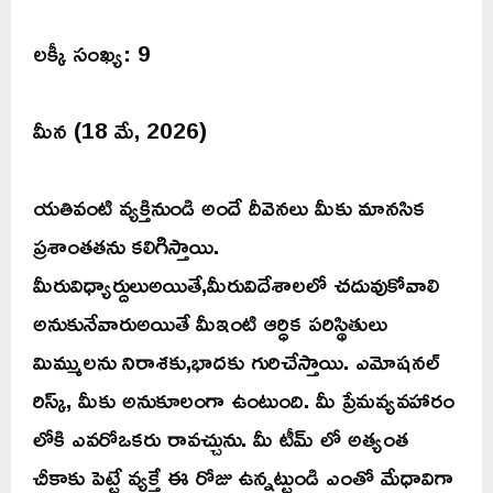
లక్కీ సంఖ్య: 9
మీన (18 మే, 2026)
యతివంటి వ్యక్తినుండి అందే దీవెనలు మీకు మానసిక
ప్రశాంతతను కలిగిస్తాయి.
మీరువిధ్యార్దులుఅయితే,మీరువిదేశాలలో చదువుకోవాలి
అనుకునేవారుఅయితే మీఇంటి ఆర్ధిక పరిస్థితులు
మిమ్ములను నిరాశకు,భాదకు గురిచేస్తాయి. ఎమోషనల్
రిస్క్, మీకు అనుకూలంగా ఉంటుంది. మీ ప్రేమవ్యవహారం
లోకి ఎవరోఒకరు రావచ్చును. మీ టీమ్ లో అత్యంత
చీకాకు పెట్టే వ్యక్తే ఈ రోజు ఉన్నట్టుండి ఎంతో మేధావిగా