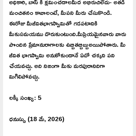
అధికారి, బాస్ కి క్షమించడాలమీద అభిరుచిలేదు- అతడి
మంచితనం కావాలంటే, మీపని మీరు చేసుకొండి.
ఈరోజు మీజీవితభాగస్వామితో గడపటానికి
మీకుసమయము దొరుకుంటుంది.మీప్రియమైనవారు వారు
పొందిన ప్రేమానురాగాలకు ఉబ్బితబ్బిబ్బుఅయిపోతారు. మీ
జీవిత భాగస్వామి అనుకోకుండానే ఏదో చక్కని పని
చేయవచ్చు. అది నిజంగా మీకు మరపురానిదిగా
మిగిలిపోవచ్చు.
లక్కీ సంఖ్య: 5
ధనుస్సు (18 మే, 2026)