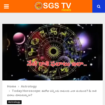
PRIMARY
MENU
Home
Astrology
Today Horoscope: ఈరోజు పన్నెండు రాశులకు ఎలా ఉంటుంది? మీ రాశి
ఫలాలు చూసుకున్నారా?
Astrology