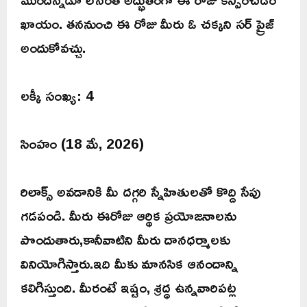
ఖాయం. తననుంచి ఈ రోజు మీరు ఓ చక్కని సర్ ప్రైజ్
అందుకోవచ్చు.
లక్కీ సంఖ్య: 4
సింహం (18 మే, 2026)
రిలాక్స్ అవడానికి మీ దగ్గరి స్నేహితులతో కొద్ది సేపు
గడపండి. మీరు ఈరోజు ఆర్థిక ప్రయోజనాలను
పొందుతారు,కానీవాటిని మీరు దానధర్మాలకు
వినియోగిస్తారు.ఇది మీకు మానసిక ఆనందాన్ని
కలిగిస్తుంది. మీరంటే ఇష్టం, శ్రద్ధ ఉన్నవారిపట్ల