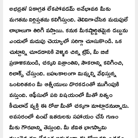
అభద్రత/ ఏకాగ్రత లేకపోవడమ్ అనేభావన మీకు
మగతను నిర్లిప్తతను కలిగిస్తుంది. తెలివిగాచేసిన మదుపులే
లాభాలుగా తిరిగి వస్తాయి. కనుక మీకష్టార్జితమైన డబ్బును
ఎందులో మదుపు చెయ్యాలో సరిగ్గా చూసుకొండి. ఒక
చుట్టాన్ని చూడడానికి వెళ్ళిన చిన్న ట్రిప్, మీ బిజీ
ప్రణాళికనుండి, చక్కని విశ్రాంతిని, సౌకరాన్ని కలిగించి,
రిలాక్స్ చేస్తుంది. బహుకాలంగా మిమ్మల్ని వేధిస్తున్న
ఒంటరితనం మీ ఆత్మీయులు దొరకడంతో ముగింపుకి
వస్తుంది. ఆఫీసులో పని విషయంలో మీతో నిత్యం
కీచులాడే వ్యక్తి ఈ రోజు మీతో చక్కగా మాట్లాడనున్నాడు.
అవసరంలో ఉంటే ఇతరులకు సహాయం చేసే గుణం
మీకు గౌరవాన్ని తెస్తుంది. మీ జీవిత భాగస్వామి
ముందెన్నడూ లేనంత అద్భుతంగా ఈ రోజు కన్పించడం