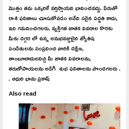
మొత్తం తమ ఒక్కరికే వర్తిస్తాయని భావించవద్దు. పేరుతో
రాశి ఫలితాలు చూసుకోవడం అనేది సరైన పద్దతి కాదు,
ఇది గమనించగలరు. వ్యక్తిగత జాతక వివరాల కొరకు
మీకు దగ్గర లో ఉన్న అనుభవజ్ఞులైన జ్యోతిష
పండితులను సంప్రదించి వారికి దక్షిణ,
తాంబూలాదులనిచ్చి మీ జాతక వివరాలను,
తరుణోపాయలను అడిగి శుభ ఫలితాలను పొందగలరు .
. ఆధురి భాను ప్రకాష్
Also read