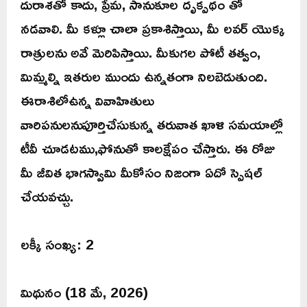
దురాశతో కాదు, ప్రేమ, సానుకూల దృక్పథం తో
నడవాలి. మీ కళ్లూ చాలా ప్రకాశిస్తాయి, మీ లవర్ యొక్క
రాత్రులను అవే మెరిపిస్తాయి. మీకుగల పోటీ తత్వం,
మిమ్మల్ని ఇతరుల ముందు ఉన్నతంగా నిలబెడుతుంది.
ఈరాశిలోఉన్న వివాహితులు
వారిపనులనుపూర్తిచేసుకున్న తరువాత ఖాళి సమయాల్లో
టీవీ చూడటము,ఫోనుతో కాలక్షేపం చేస్తారు. ఈ రోజు
మీ జీవిత భాగస్వామి మీకోసం నిజంగా ఏదో స్పెషల్
చేయవచ్చు.
లక్కీ సంఖ్య: 2
మిథునం (18 మే, 2026)