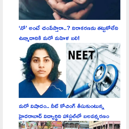
‘నో’ అంటే చంపేస్తారా..? నిరాకరణను తట్టుకోలేని
ఉన్మాదానికి మరో మహిళ బలి!
మరో విషాదం.. నీట్ కోచింగ్ తీసుకుంటున్న
హైదరాబాద్ విద్యార్థిని హాస్టల్‌లో బలవన్మరణం