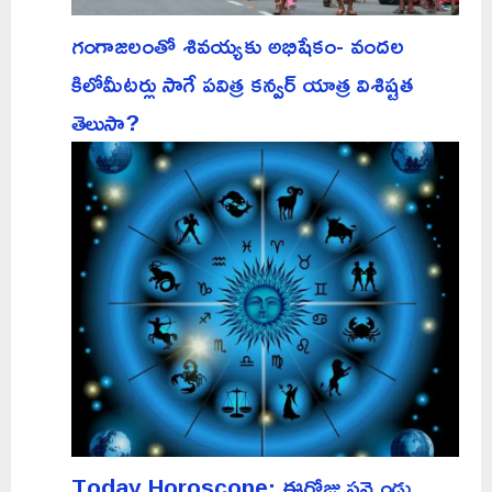
గంగాజలంతో శివయ్యకు అభిషేకం- వందల
కిలోమీటర్లు సాగే పవిత్ర కన్వర్ యాత్ర విశిష్టత
తెలుసా?
Today Horoscope: ఈరోజు పన్నెండు