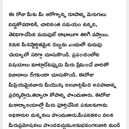
ఈ రోజు మీకు మీ ఆరోగ్యాన్ని రూపాన్ని మెరుగులు
దిద్దుకోవడానికి, చాలినంత సమయం ఉన్నది,
తెలివిగాచేసిన మదుపులే లాభాలుగా తిరిగి వస్తాయి.
కనుక మీకష్టార్జితమైన డబ్బును ఎందులో మదుపు
చెయ్యాలో సరిగ్గా చూసుకొండి. ప్రపంచంలోని
విషయాలు మాట్లాడేటప్పుడు మీరు ప్రేమించే వారితో
వివాదాలు రేగకుండా చూసుకొండి. ఈరోజు
మీప్రియమైనవారు మీయొక్క అలవాట్లమీద అసహనాన్ని
ప్రదర్శిస్తారు.తద్వారా కోపాన్ని పొందుతారు. ఈరోజు
మికార్యాలయాల్లో మీరు పూర్తిచేసిన పనులకుగాను
అధికారుల మన్ననలు పొందుతారు.మీపనితనం వలన
మీరుప్రమోషనలు పొందవచ్చును.అనుభవంగలవారి నుండి