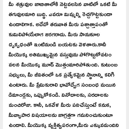
మీ శత్రువుల జాబితాలోకి నెట్టవలసిన వాటిలో ఒకటి మీ
తగువులమారి బుద్ధి. ఎవరూ మిమ్మల్ని రెచ్చగొట్టకుండా
ఉండాలిగాక. అదేదో తరువాత మీరు పశ్చాత్తాపంతో
కుమిలిపోయేలాగ జరగరాదు. మీరు సానుకూల
దృక్పధంతో ఇంటినుండి బయటకు వెళతారు.కానీ
మీయొక్క అతిముఖ్యమైన వస్తువును పోగొట్టుకోవటం
వలన మీయొక్క మూడ్ మొత్తంమారిపోతుంది. కుటుంబ
సభ్యులు, మీ జీవితంలో ఒక ప్రత్యేకమైన స్థానాన్ని కలిగి
ఉంటారు. మీ ప్రేమికురాలి భావోద్వేగ సంబంధ మయిన
డిమాండ్లకు, ఒప్పుకోకండి. వినోదాలకు, సరదాలకు
మంచిరోజు. కానీ, ఒకవేళ మీరు పనిచేస్తుంటే కనుక,
మీవ్యాపార విషయాలను జాగ్రత్తగా గమనించుకుంటూ
ఉండాలి. మీయొక్క వ్యక్తిత్వపరంగా,మీరు ఎక్కువమందిని