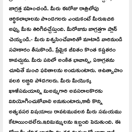
జాగ్రత్త వహించండి. మీరు ఈరోజు రాత్రిలోపు
ఆర్ధికలాభాలను పొందగలరు ఎందుకంటే మీరుఇచిన
అప్పు మీకు తిరిగివచ్చేస్తుంది. మీరోజును జాగ్రత్తగా ప్లాన్
చెయ్యండి.- మీరు విశ్వసించేవారితో మాటాడి వారినుండి
సహకారం తీసుకొండి. ప్రేమైక జీవితం కొంత కష్టతరం
కావచ్చును. మీరు పనిలో అంకిత భావాన్ని, ఏకాగ్రతను
చూపితే మంచి ఫలితాలను అందుకుంటారు. ఆఉత్సాహం
వలన లబ్దిని పోదగలరు. మీరు మీయొక్క
ఖాళీసమయాన్ని మిఅమ్మగారి అవసరాలకొరకు
వినియోగించుకోవాలి అనుకుంటారు,కానీ కొన్ని
అత్యవసర విషయాలు రావటమువలన మీరు సమయము
కేటాయించలేరు.ఇదిమిమ్ములను ఇబ్బంది పెడుతుంది. ఈ
రోజు మీ జీవిత భాగస్వామి తన మిత్రులతో బాగా బిజీ