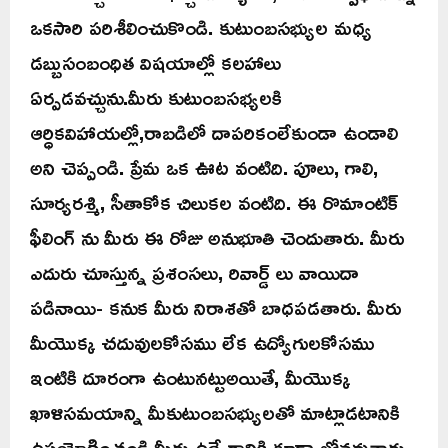
ఒకసారి పరిశీలించుకొండి. కుటుంబసభ్యుల మధ్య
డబ్బుసంబంధిత విషయాల్లో కలహాలు
ఏర్పడవచ్చును.మీరు కుటుంబసభ్యలకి
ఆర్ధికవిహాయల్లో,రాబడిలో దాపరికంలేకుండా ఉండాలి
అని చెప్పండి. ప్రేమ ఒక ఊట వంటిది. పూలు, గాలి,
సూర్యరశ్మి, సీతాకోక చిలుకల వంటిది. ఈ రొమాంటిక్
ఫీలింగ్ ను మీరు ఈ రోజు అనుభూతి చెందుతారు. మీరు
ఎదురు చూస్తున్న ప్రశంసలు, రివార్డ్ లు వాయిదా
పడినాయి- కనుక మీరు నిరాశతో బాధపడతారు. మీరు
మీయొక్క చదువులకోసము లేక ఉద్యోగులకోసము
ఇంటికి దూరంగా ఉంటునట్టుఅయితే, మీయొక్క
ఖాళిసమయాన్ని మీకుటుంబసభ్యులతో మాట్లాడటానికి
ఉపయోగించండి.మీరు ఉద్వేగానికి కూడా లోనవుతారు.