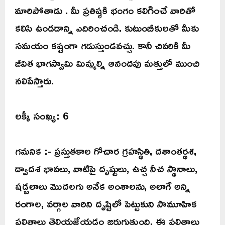
మారిపోతాడు . మీ ప్రతిష్ఠకి భంగం కలిగించే వారితో
కలిసి ఉండడాన్ని ఎదిరించండి. కుటుంబీకులతో మీకు
సమయం కష్టంగా గడుస్తుండవచ్చు. కానీ చివరికి మీ
జీవిత భాగస్వామి మిమ్మల్ని ఆనందపు మత్తులో ముంచి
నలిపేస్తారు.
లక్కీ సంఖ్య: 6
గమనిక :- ప్రస్తుతకాల గోచార గ్రహస్థితి, దశాంతర్ధశ,
ద్వాదశ భావలు, వాటిపై దృష్టులు, ఉచ్చ నీచ స్థానాలు,
షడ్బలాలు మొదలగు అనేక అంశాలను, అలాగే అన్ని
రంగాల, వర్గాల వారిని దృష్టిలో పెట్టుకుని సామూహిక
ఫలితాలు తెలియజేయడం జరుగుతుంది, ఈ ఫలితాలు