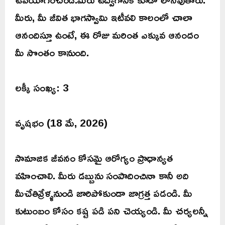
మీరు, మీ జీవిత భాగస్వామి ఇటీవలి కాలంలో చాలా
ఆనందిస్తూ ఉంటే, ఈ రోజు మరింత ఎక్కువ ఆనందం
మీ సొంతం కానుంది.
లక్కీ సంఖ్య: 3
వృషభం (18 మే, 2026)
సామాజిక జీవనం కోసమై ఆరోగ్యం ప్రాధాన్యత
వహించాలి. మీరు డబ్బును సంపాదించినా కానీ అది
మీచేతివ్రేళ్ళనుండి జారిపోకుండా జాగ్రత్త పడండి. మీ
కుటుంబం కోసం కష్ట పడి పని చెయ్యండి. మీ చర్యలన్నీ