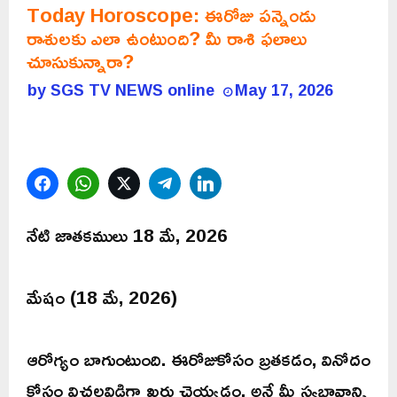
Today Horoscope: ఈరోజు పన్నెండు
రాశులకు ఎలా ఉంటుంది? మీ రాశి ఫలాలు
చూసుకున్నారా?
by
SGS TV NEWS online
May 17, 2026
Facebook
WhatsApp
Twitter
Telegram
LinkedIn
నేటి జాతకములు 18 మే, 2026
మేషం (18 మే, 2026)
ఆరోగ్యం బాగుంటుంది. ఈరోజుకోసం బ్రతకడం, వినోదం
కోసం విచ్చలవిడిగా ఖర్చు చెయ్యడం, అనే మీ స్వభావాన్ని