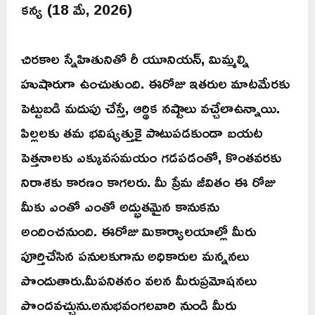
కన్య (18 మే, 2026)
చిరకాల స్నేహితునితో రీ యూనియన్, మిమ్మల్ని
హుషారుగా ఉంచుతుంది. ఈరోజు ఇతరుల మాటమేరకు
పెట్టుబడి మదుపు చేస్తే, ఆర్థిక నష్టాలు వచ్చేలాఉన్నాయి.
పిల్లలకు తమ భవిష్యత్తుకై పాటుపడకుండా బయట
పెత్తనాలకు ఎక్కువసమయం గడపడంతో, కొంతవరకు
నిరాశకు కారణం కాగలరు. మీ ప్రేమ జీవితం ఈ రోజు
మీకు ఎంతో ఎంతో అద్భుతమైన కానుకను
అందించనుంది. ఈరోజు మికార్యాలయాల్లో మీరు
పూర్తిచేసిన పనులకుగాను అధికారుల మన్ననలు
పొందుతారు.మీపనితనం వలన మీరుప్రమోషనలు
పొందవచ్చును.అనుభవంగలవారి నుండి మీరు