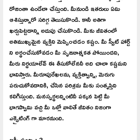
రోజంతా ఉండేలా చేస్తుంది. మీనుండి ఇతరులు ఏమి
ఆశిస్తున్నారో సరిగ్గ తెలుసుకొండి. కానీ అతిగా
ఖర్చుపెట్టడాన్ని అదుపు చేసుకొండి. మీకు జీవితంలో
అతిముఖ్యమైన వ్యక్తిని మెప్పించడం కష్టం. మీ స్వీట్ హార్ట్
ని అర్థంచేసుకోవడం మీ సృజనాత్మకత పోయిందని,
మీరు నిర్ణయాలేవ్ ఈ తీసుకోలేననీ అది చాలా కష్టమని
భావిస్తారు. మీరూపురేఖలను, వ్యక్తిత్వాన్ని, మెరుగు
పరుచుకోవడానికి, చేసిన పరిశ్రమ మీకు సంతృప్తిని
కలిగిస్తుంది. మనస్పర్ధలన్నింటినీ పక్కన పెట్టి మీ
భాగస్వామి వచ్చి మీ ఒళ్లో వాలితే జీవితం నిజంగా
ఎక్సైటింగ్ గా మారనుంది.
లక్కీ సంఖ్య: 2