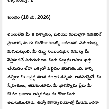
కుంభం (18 మే, 2026)
అంతులేని మీ ఆ విశ్వాసం, మరియు సులువుగా పనిజరిగే
ప్రణాళిక, మీ కు ఈరోజు రిలాక్స్ అవడానికి సమయాన్ని
మిగులుస్తుంది. మీ డబ్బు సంబంధమైన సమస్య మీ
నెత్తిమీదనే తిరుగుతుంది. మీరు డబ్బును అతిగా ఖర్చు
చేయడం లేదా ఎక్కడో పెట్టడం జరుగుతుంది. కొన్ని
నష్టాలు మీ అశ్రద్ధ వలన కలగక తప్పదు. అవసరమైతే, మీ
స్నేహితులు, ఆదుకుంటారు. మీ భాగస్వామి ప్రేమ మీ
కోసం నిజంగా ఆత్మికమని ఈ రోజు మీరు
తెలుసుకుంటారు. ఉద్యోగకార్యాలయాల్లో మీరుమంచిగా