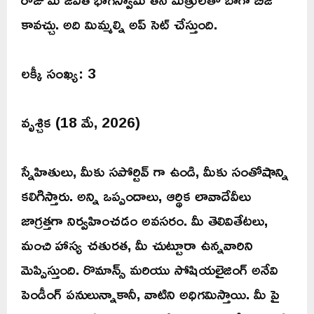
కావచ్చు. అది మిమ్మల్ని అప్ సెట్ చేస్తుంది.
లక్కీ సంఖ్య: 3
వృశ్చిక (18 మే, 2026)
స్నేహితులు, మీకు సపోర్టివ్ గా ఉండి, మీకు సంతోషాన్ని
కలిగిస్తారు. అన్ని ఒప్పందాలు, ఆర్థిక లావాదేవీలు
జాగ్రత్తగా నిర్వహించడం అవసరం. మీ తెలివితేటలు,
మంచి హాస్య చతురత, మీ చుట్టూరా ఉన్నవారిని
మెప్పిస్తుంది. రొమాన్స్ మరియు సోషియలైజింగ్ అనేవి
పెండీంగ్ పనులున్నాకానీ, వాటిని అధిగమిస్తాయి. మీ పై