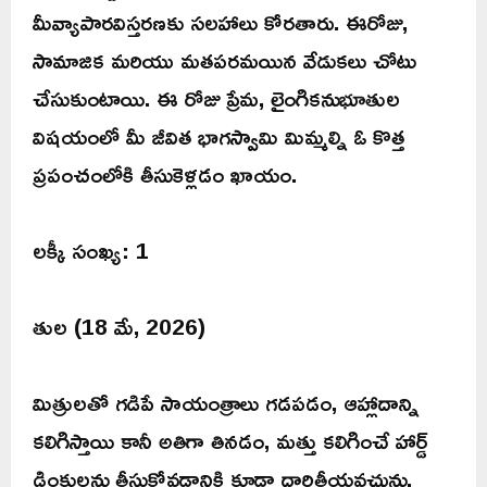
మీవ్యాపారవిస్తరణకు సలహాలు కోరతారు. ఈరోజు,
సామాజిక మరియు మతపరమయిన వేడుకలు చోటు
చేసుకుంటాయి. ఈ రోజు ప్రేమ, లైంగికనుభూతుల
విషయంలో మీ జీవిత భాగస్వామి మిమ్మల్ని ఓ కొత్త
ప్రపంచంలోకి తీసుకెళ్లడం ఖాయం.
లక్కీ సంఖ్య: 1
తుల (18 మే, 2026)
మిత్రులతో గడిపే సాయంత్రాలు గడపడం, ఆహ్లాదాన్ని
కలిగిస్తాయి కానీ అతిగా తినడం, మత్తు కలిగించే హార్డ్
డ్రింకులను తీసుకోవడానికి కూడా దారితీయవచ్చును,