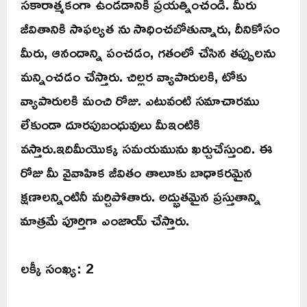
సకారాత్మకంగా ఉండడానికి ప్రయత్నించండి. మీరు
జీవితానికి సాఫల్యత ను సాధించబోతున్నారు, దీనికోసం
మీరు, ఆనందాన్ని పంచడం, గతంలో చేసిన తప్పులను
మన్నించడం చేస్తారు. చిల్లర వ్యాపారులకి, టోకు
వ్యాపారులకి మంచి రోజు. ఎటువంటి సమాచారము
లేకుండా దూరపుబంధువులు మీఇంటికి
వస్తారు.ఇదిమీయొక్క సమయమును ఖర్చుచేస్తుంది. ఈ
రోజు మీ వైవాహిక జీవితం తాలూకు బాధాకరమైన
క్షణాలన్నింటినీ మర్చిపోతారు. అద్భుతమైన ప్రస్తుతాన్ని
మాత్రమే పూర్తిగా ఎంజాయ్ చేస్తారు.
లక్కీ సంఖ్య: 2