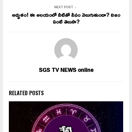
NEXT POST
అద్భుతం! ఈ ఆలయంలో నీటితో దీపం వెలుగుతుందా? నిజం
ఏంటి తెలుసా?
SGS TV NEWS online
RELATED POSTS