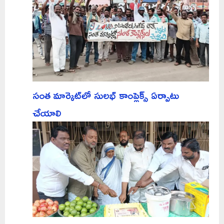
సంత మార్కెట్‌లో సులభ్ కాంప్లెక్స్ ఏర్పాటు
చేయాలి