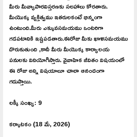
మీరు మీవ్యాపారవిస్తరణకు సలహాలు కోరతారు.
మీయొక్క వ్యక్తిత్వము ఇతరులకంటే భిన్నంగా
ఉంటుంది.మీరు ఎక్కువసమయము ఒంటరిగా
గడపటానికి ఇష్టపడతారు.ఈరోజు మీకు ఖాళిసమయము
దొరుకుతుంది ,కానీ మీరు మీయొక్క కార్యాలయ
పనులకు వినియోగిస్తారు. వైవాహిక జీవితం విషయంలో
ఈ రోజు అన్ని విషయాలూ చాలా ఆనందంగా
గడుస్తాయి.
లక్కీ సంఖ్య: 9
కర్కాటకం (18 మే, 2026)