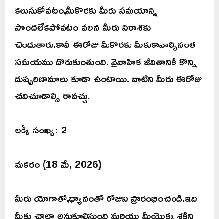
కలుసుకోవటం,మీకొరకు మీరు సమయాన్ని
పొందలేకపోవటం వలన మీరు నిరాశకు
చెందుతారు.కానీ ఈరోజు మీకొరకు మీకుకావాల్సినంత
సమయము దొరుకుంతుంది. వైవాహిక జీవితానికి కొన్ని
దుష్పరిణామాలు కూడా ఉంటాయి. వాటిని మీరు ఈరోజు
చవిచూడాల్సి రావచ్చు.
లక్కీ సంఖ్య: 2
మకరం (18 మే, 2026)
మీరు యోగాతో,ధ్యానంతో రోజుని ప్రారంభించండి.ఇది
మీకు చాలా అనుకూలిస్తుంది మరియు మీయొక్క శక్తిని