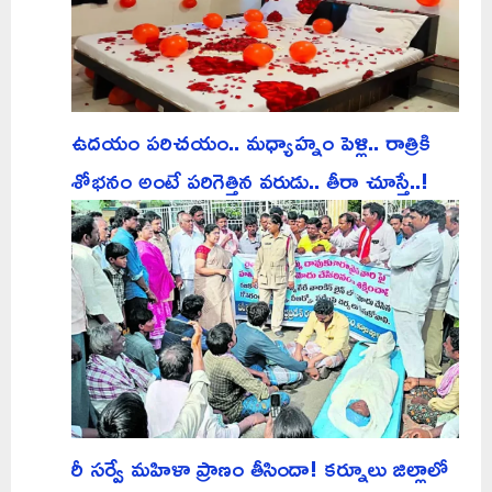
ఉదయం పరిచయం.. మధ్యాహ్నం పెళ్లి.. రాత్రికి
శోభనం అంటే పరిగెత్తిన వరుడు.. తీరా చూస్తే..!
రీ సర్వే మహిళా ప్రాణం తీసిందా! కర్నూలు జిల్లాలో