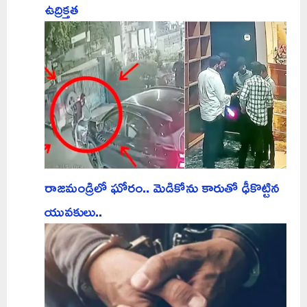
ఉద్రిక్తత
రాజమండ్రిలో ఘోరం.. మెడికోను కారుతో ఢీకొట్టిన
యువకులు..