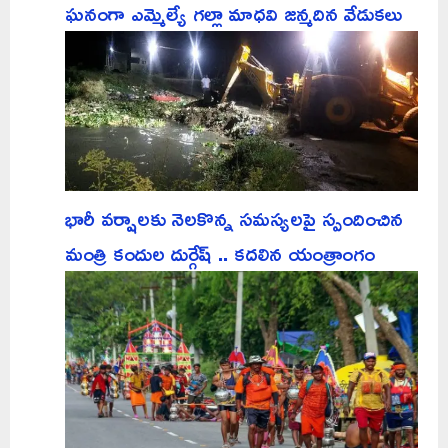
ఘనంగా ఎమ్మెల్యే గల్లా మాధవి జన్మదిన వేడుకలు
భారీ వర్షాలకు నెలకొన్న సమస్యలపై స్పందించిన
మంత్రి కందుల దుర్గేష్ .. కదలిన యంత్రాంగం