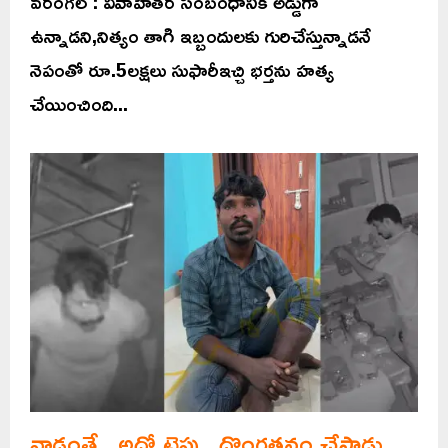
వరంగల్ : వివాహేతర సంబంధానికి అడ్డుగా
ఉన్నాడని,నిత్యం తాగి ఇబ్బందులకు గురిచేస్తున్నాడనే
నెపంతో రూ.5లక్షలు సుఫారీఇచ్చి భర్తను హత్య
చేయించింది...
వాడంతే.. అదో టైపు.. దొంగతనం చేస్తాడు..