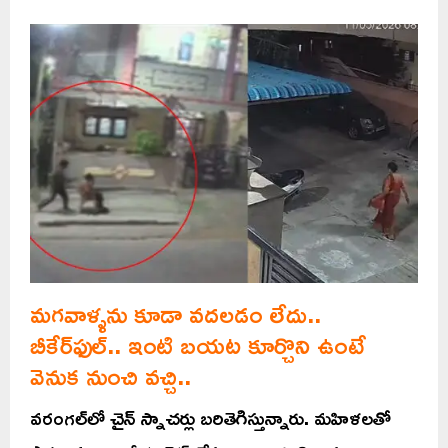
మగవాళ్ళను కూడా వదలడం లేదు..
బీకేర్‌ఫుల్.. ఇంటి బయట కూర్చొని ఉంటే
వెనుక నుంచి వచ్చి..
వరంగల్‌లో చైన్ స్నాచర్లు బరితెగిస్తున్నారు. మహిళలతో