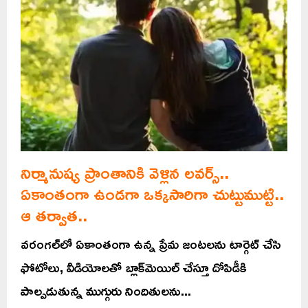
నిర్మానుష్య ప్రాంతానికి వెళ్లిన లవర్స్..
ఏకాంతంగా ఉండగా ఒక్కసారిగా చుట్టుముట్టి..
ఆ తర్వాత..
వరంగల్‌లో ఏకాంతంగా ఉన్న ప్రేమ జంటలను టార్గెట్ చేసి
ఫోటోలు, వీడియోలతో బ్లాక్‌మెయిల్ చేస్తూ దోపిడీకి
పాల్పడుతున్న ముగ్గురు నిందితులను...