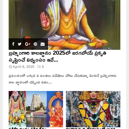
బ్రహ్మంగారి కాలజ్ఞానం 2025లో జరగబోయే ప్రకృతి
సృష్టించే విధ్వంసం ఇదే...
April 8, 2025
0
ప్రపంచంలో ఎక్కడ ఏ వింతలు విశేషాలు చోటు చేసుకున్నా వెంటనే బ్రహ్మంగారు
కాల జ్ఞానంలో చెప్పింది నిజం...
సతీదేవి దంతం పడిన క్షేత్రం..
మావూళ్ళమ్మకు జేష్ఠమాసంలో జాతర..