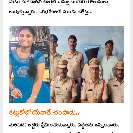
పాటు మగవారినీ టార్గెట్ చేస్తూ బంగారు గొలుసులు
లాక్కెళ్తున్నారు. ఒక్కరోజులో మూడు చోట్ల...
కట్టుకోబోయేవాడే చంపాడు..
మరిపెడ: ఇద్దరు ప్రేమించుకున్నారు. పెద్దలను ఒప్పించారు.