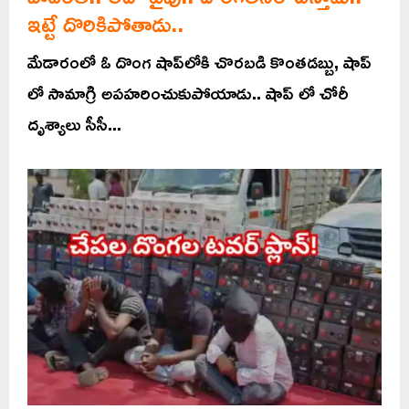
ఇట్టే దొరికిపోతాడు..
మేడారంలో ఓ దొంగ షాప్‌లోకి చొరబడి కొంతడబ్బు, షాప్
లో సామాగ్రి అపహరించుకుపోయాడు.. షాప్ లో చోరీ
దృశ్యాలు సీసీ...