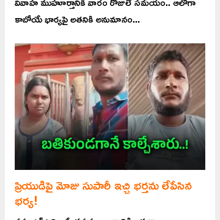
వివాహ ముహూర్తానికి వారం రోజులే సమయం.. ఆలోగా
కాబోయే భార్యపై అతనికి అనుమానం...
ప్రియుడిపై మోజు సుపారీ ఇచ్చి భర్తను లేపేసిన
భర్య!