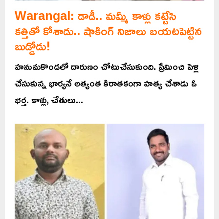
Warangal: డాడీ.. మమ్మీ కాళ్లు కట్టేసి
కత్తితో కోశాడు.. షాకింగ్ నిజాలు బయటపెట్టిన
బుడ్డోడు!
హనుమకొండలో దారుణం చోటుచేసుకుంది. ప్రేమించి పెళ్లి
చేసుకున్న భార్యనే అత్యంత కిరాతకంగా హత్య చేశాడు ఓ
భర్త. కాళ్లు, చేతులు...