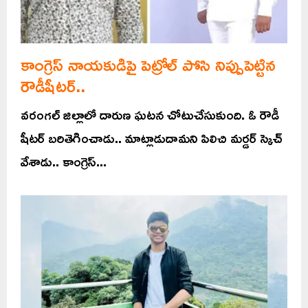
కాంగ్రెస్ నాయకుడిపై పెట్రోల్ పోసి నిప్పుపెట్టిన
రౌడీషీటర్..
వరంగల్ జిల్లాలో దారుణ ఘటన చోటుచేసుకుంది. ఓ రౌడీ
షీటర్ బరితెగించాడు.. మాట్లాడుదామని పిలిచి మర్డర్ స్కెచ్
వేశాడు.. కాంగ్రెస్...