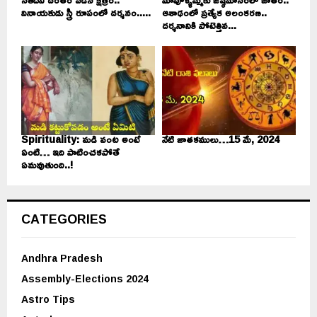
వినాయకుడు స్త్రీ రూపంలో దర్శనం.....
ఆశాఢంలో ప్రత్యేక అలంకరణ..
దర్శనానికి పోటెత్తిన...
Spirituality: మడి వంట అంటే
నేటి జాతకములు…15 మే, 2024
ఏంటి… ఇది పాటించకపోతే
ఏమవుతుంది..!
CATEGORIES
Andhra Pradesh
Assembly-Elections 2024
Astro Tips