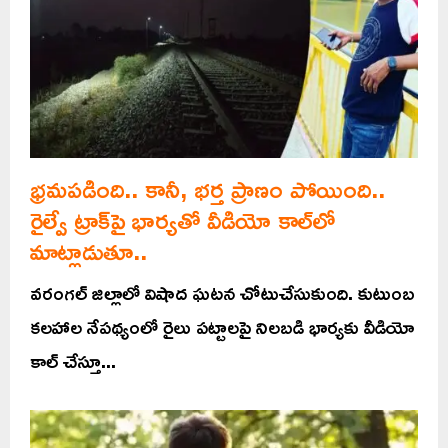
భ్రమపడింది.. కానీ, భర్త ప్రాణం పోయింది..
రైల్వే ట్రాక్‌పై భార్యతో వీడియో కాల్‌‌లో
మాట్లాడుతూ..
వరంగల్ జిల్లాలో విషాద ఘటన చోటుచేసుకుంది. కుటుంబ
కలహాల నేపథ్యంలో రైలు పట్టాలపై నిలబడి భార్యకు వీడియో
కాల్ చేస్తూ...