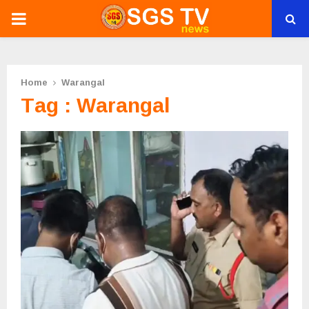
PRIMARY
MENU
Home
Warangal
Tag : Warangal