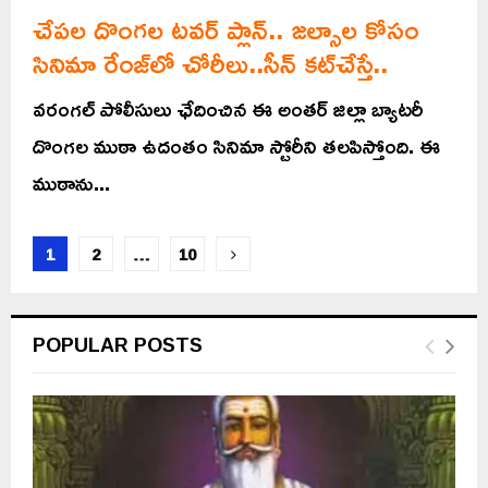
చేపల దొంగల టవర్ ప్లాన్.. జల్సాల కోసం
సినిమా రేంజ్‌లో చోరీలు..సీన్‌ కట్‌చేస్తే..
వరంగల్ పోలీసులు ఛేదించిన ఈ అంతర్ జిల్లా బ్యాటరీ
దొంగల ముఠా ఉదంతం సినిమా స్టోరీని తలపిస్తోంది. ఈ
ముఠాను...
Posts
1
2
…
10
pagination
POPULAR POSTS