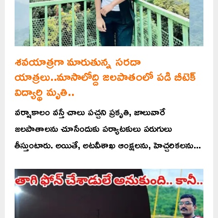
శవయాత్రగా మారుతున్న సరదా
యాత్రలు..మాసాలోద్ది జలపాతంలో పడి బీటెక్
విద్యార్థి మృతి..
వర్షాకాలం వస్తే చాలు పచ్చని ప్రకృతి, జాలువారే
జలపాతాలను చూసేందుకు పర్యాటకులు పరుగులు
తీస్తుంటారు. అయితే, అటవీశాఖ ఆంక్షలను, హెచ్చరికలను...