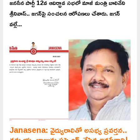
జనసేన పార్టీ 12వ ఆవిర్భావ సభలో మాజీ మంత్రి బాలినేని
శ్రీనివాస్.. జగన్‌పై సంచలన ఆరోపణలు చేశారు. జగన్‌
వల్లే...
Janasena: వైద్యురాలితో అసభ్య ప్రవర్తన..
తమ్మయ్య బాబును సస్పెండ్ చేసిన జనసేనాని!