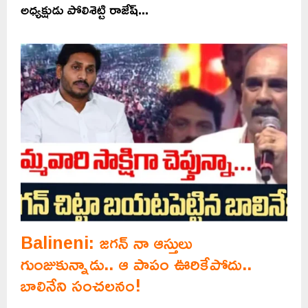
అధ్యక్షుడు పోలిశెట్టి రాజేష్...
Balineni: జగన్ నా ఆస్తులు
గుంజుకున్నాడు.. ఆ పాపం ఊరికేపోదు..
బాలినేని సంచలనం!