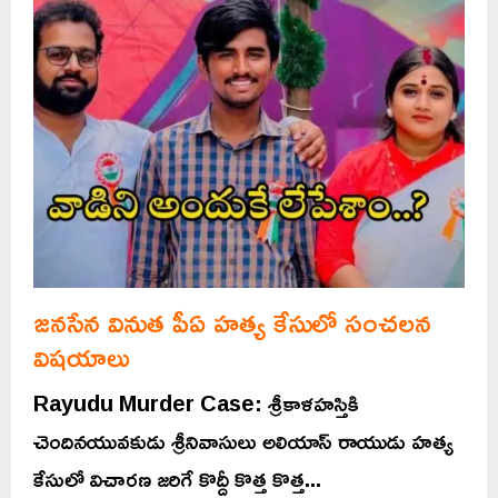
జనసేన వినుత పీఏ హత్య కేసులో సంచలన
విషయాలు
Rayudu Murder Case: శ్రీకాళహస్తికి
చెందినయువకుడు శ్రీనివాసులు అలియాస్ రాయుడు హత్య
కేసులో విచారణ జరిగే కొద్దీ కొత్త కొత్త...