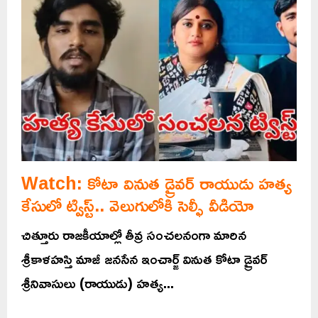
Watch: కోటా వినుత డ్రైవర్ రాయుడు హత్య
కేసులో ట్విస్ట్.. వెలుగులోకి సెల్ఫీ వీడియో
చిత్తూరు రాజకీయాల్లో తీవ్ర సంచలనంగా మారిన
శ్రీకాళహస్తి మాజీ జనసేన ఇంచార్జ్ వినుత కోటా డ్రైవర్
శ్రీనివాసులు (రాయుడు) హత్య...