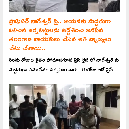
ప్రొఫెసర్ నాగేశ్వర్ పై.. ఆయనకు మద్దతుగా
నిలిచిన జర్నలిస్టులను ఉద్దేశించి జనసేన
తెలంగాణ నాయకులు చేసిన అతి వ్యాఖ్యలు
చేటు చేశాయి..
రెండు రోజుల క్రితం సోమాజిగూడ ప్రెస్ క్లబ్ లో నాగేశ్వర్ కు
మద్దతుగా సమావేశం నిర్వహించారు.. ఈరోజు అదే ప్రెస్...