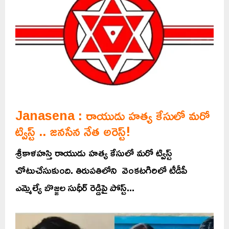
Janasena : రాయుడు హత్య కేసులో మరో
ట్విస్ట్ .. జనసేన నేత అరెస్ట్!
శ్రీకాళహస్తి రాయుడు హత్య కేసులో మరో ట్విస్ట్
చోటుచేసుకుంది. తిరుపతిలోని వెంకటగిరిలో టీడీపీ
ఎమ్మెల్యే బొజ్జల సుధీర్ రెడ్డిపై పోస్ట్...