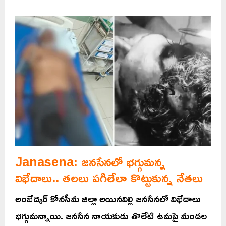
Janasena: జనసేనలో భగ్గుమన్న
విభేదాలు.. తలలు పగిలేలా కొట్టుకున్న నేతలు
అంబేద్కర్ కోనసీమ జిల్లా అయినవిల్లి జనసేనలో విభేదాలు
భగ్గుమన్నాయి. జనసేన నాయకుడు తొలేటి ఉమపై మండల