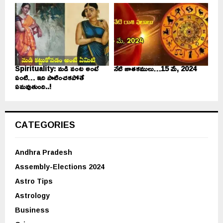
Spirituality: మడి వంట అంటే
నేటి జాతకములు…15 మే, 2024
ఏంటి… ఇది పాటించకపోతే
ఏమవుతుంది..!
CATEGORIES
Andhra Pradesh
Assembly-Elections 2024
Astro Tips
Astrology
Business