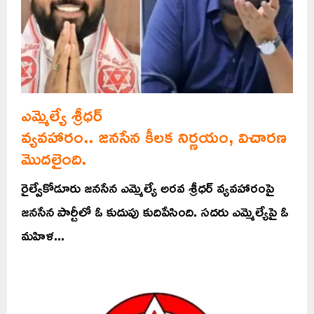
ఎమ్మెల్యే శ్రీధర్
వ్యవహారం.. జనసేన కీలక నిర్ణయం, విచారణ
మొదలైంది.
రైల్వేకోడూరు జనసేన ఎమ్మెల్యే అరవ శ్రీధర్ వ్యవహారంపై
జనసేన పార్టీలో ఓ కుదుపు కుదిపేసింది. సదరు ఎమ్మెల్యేపై ఓ
మహిళ...