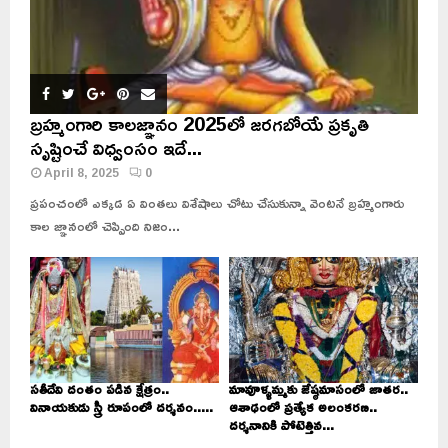
బ్రహ్మంగారి కాలజ్ఞానం 2025లో జరగబోయే ప్రకృతి
సృష్టించే విధ్వంసం ఇదే...
April 8, 2025
0
ప్రపంచంలో ఎక్కడ ఏ వింతలు విశేషాలు చోటు చేసుకున్నా వెంటనే బ్రహ్మంగారు
కాల జ్ఞానంలో చెప్పింది నిజం...
సతీదేవి దంతం పడిన క్షేత్రం..
మావూళ్ళమ్మకు జేష్ఠమాసంలో జాతర..
వినాయకుడు స్త్రీ రూపంలో దర్శనం.....
ఆశాఢంలో ప్రత్యేక అలంకరణ..
దర్శనానికి పోటెత్తిన...