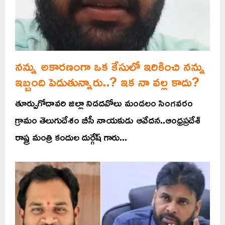
నన్ను అకారణంగా ఒక కేసులో ఇరికించి నన్ను
ఇబ్బంది పెడుతున్నారు..? ఇక నా వల్ల కాదు?
తూర్పుగోదావరి జిల్లా నిడదవోలు మండలం సింగవరం
గ్రామం తెలుగుదేశం బీసీ నాయకుడు ఆవేదన..ఆంధ్రప్రదేశ్
రాష్ట్ర మంత్రి కందుల దుర్గేష్ గారు...