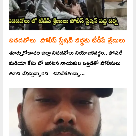
నిడదవోలు పోలీస్ స్టేషన్ వద్దకు టీడీపీ శ్రేణులు
తూర్పుగోదావరి జిల్లా నిడదవోలు నియోజకవర్గం.. సోషల్
మీడియా కేసు లో జనసేన నాయకుల ఒత్తిడితో పోలీసులు
తనని వేధిస్తున్నారని చనిపోతున్నా...