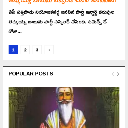
ఏపీ పత్తిపాడు నియోజకవర్గ జనసేన పార్టీ ఇన్చార్జ్ వరుపుల
తమ్మయ్య బాబును పార్టీ సస్పెండ్ చేసింది. ఉమెన్స్ డే
రోజు...
Posts
1
2
3
pagination
POPULAR POSTS