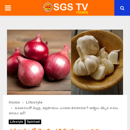
PRIMARY
MENU
Home
Lifestyle
ఉపవాసంలో వెల్లుల్లి, ఉల్లిపాయలు ఎందుకు తినకూడదు? శాస్త్రాలు చెప్పిన అసలు
కారణం ఇదే!
Lifestyle
Spiritual