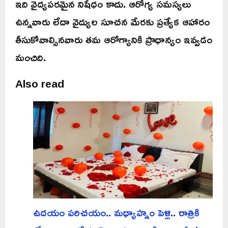
ఇది వైద్యపరమైన నిషేధం కాదు. ఆరోగ్య సమస్యలు
ఉన్నవారు లేదా వైద్యుల సూచన మేరకు ప్రత్యేక ఆహారం
తీసుకోవాల్సినవారు తమ ఆరోగ్యానికి ప్రాధాన్యం ఇవ్వడం
మంచిది.
Also read
ఉదయం పరిచయం.. మధ్యాహ్నం పెళ్లి.. రాత్రికి