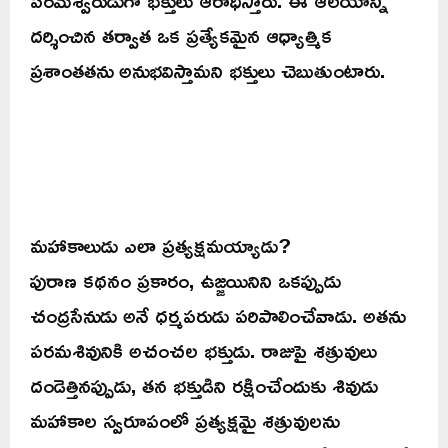
పరమేశ్వరుడుగా భక్తులు ఆరాధిస్తారు. ఈ ఆలయాన్ని
దర్శించిన తర్వాత ఒక ప్రత్యేకమైన ఆధ్యాత్మిక
ప్రశాంతతను అనుభవిస్తామని భక్తులు చెబుతుంటారు.
మహాకాలుడు ఎలా ప్రత్యక్షమయ్యాడు?
పురాణ కథనం ప్రకారం, ఉజ్జయినిని ఒకప్పుడు
చంద్రసేనుడు అనే ధర్మపరుడు పరిపాలించేవాడు. అతను
పరమశివునికి అచంచల భక్తుడు. రాజుపై శత్రువులు
దండెత్తినప్పుడు, తన భక్తుడిని రక్షించేందుకు శివుడు
మహాకాల స్వరూపంలో ప్రత్యక్షమై శత్రువులను