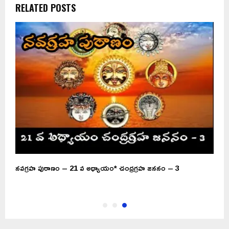
RELATED POSTS
నవగ్రహ పురాణం – 21 వ అధ్యాయం* చంద్రగ్రహ జననం – 3