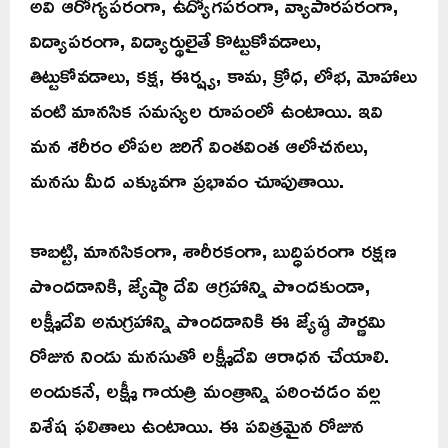
అవి ఆరోగ్యపరంగా, ఉద్యోగపరంగా, వ్యాపారపరంగా,
విద్యాపరంగా, విద్యార్థులైతే కొట్టుకోవడాలు,
తిట్టుకోవడాలు, కక్ష, ఈర్ష్య, కామ, క్రోధ, లోభ, మోహాలు
వంటి మానసిక సమస్యల రూపంలో ఉంటాయి. ఇవి
మన శరీరం లోపల జరిగే వింతవింత ఆలోచనలు,
మనసు మీద ఎక్కువగా ప్రభావం చూపుతాయి.
కాబట్టి, మానసికంగా, శారీరకంగా, బుద్ధిపరంగా రక్షణ
పొందడానికి, జ్యేష్ఠా దేవి ఆగ్రహాన్ని పొందకుండా,
లక్ష్మీదేవి అనుగ్రహాన్ని పొందడానికి ఈ జ్యేష్ఠ పౌర్ణమి
రోజున నిండు మనసుతో లక్ష్మీదేవి ఆరాధన చేయాలి.
అందుకనే, లక్ష్మీ గాయత్రి మంత్రాన్ని పఠించడం వల్ల
విశేష ఫలితాలు ఉంటాయి. ఈ పవిత్రమైన రోజున