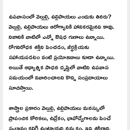
ఉపవాసంలో వెల్లుల్లి, ఉల్లిపాయలు ఎందుకు తినరు?
వెల్లుల్లి, ఉల్లిపాయలు ఆరోగ్యానికి హానికరమైనవి కావు.
నిజానికి వాటిలో ఎన్నో ఔషధ గుణాలు ఉన్నాయి.
రోగనిరోధక శక్తిని పెంచడం, జీర్ణక్రియకు
సహాయపడటం వంటి ప్రయోజనాలు కూడా ఉన్నాయి.
అయితే ఆధ్యాత్మిక సాధన దృష్టిలో వాటిని ఉపవాస
సమయంలో నివారించాలని కొన్ని సంప్రదాయాలు
సూచిస్తాయి.
శాస్త్రాల ప్రకారం వెల్లుల్లి, ఉల్లిపాయలు మనస్సులో
ప్రాపంచిక కోరికలు, ఉద్రేకం, భావోద్వేగాలను పెంచే
స్వభావం కలిగి ఉంటాయని నమ్మకం. ఇవి శరీరాన్ని