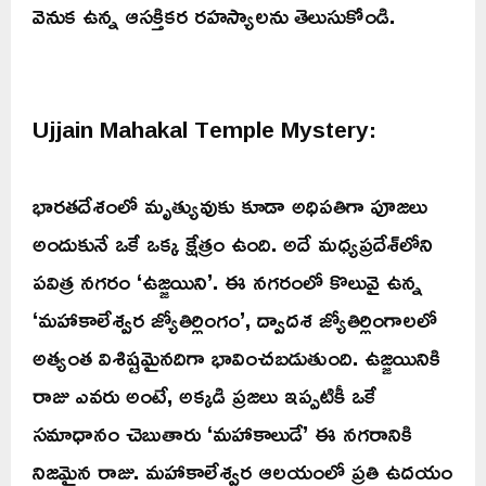
వెనుక ఉన్న ఆసక్తికర రహస్యాలను తెలుసుకోండి.
Ujjain Mahakal Temple Mystery:
భారతదేశంలో మృత్యువుకు కూడా అధిపతిగా పూజలు
అందుకునే ఒకే ఒక్క క్షేత్రం ఉంది. అదే మధ్యప్రదేశ్‌లోని
పవిత్ర నగరం ‘ఉజ్జయిని’. ఈ నగరంలో కొలువై ఉన్న
‘మహాకాలేశ్వర జ్యోతిర్లింగం’, ద్వాదశ జ్యోతిర్లింగాలలో
అత్యంత విశిష్టమైనదిగా భావించబడుతుంది. ఉజ్జయినికి
రాజు ఎవరు అంటే, అక్కడి ప్రజలు ఇప్పటికీ ఒకే
సమాధానం చెబుతారు ‘మహాకాలుడే’ ఈ నగరానికి
నిజమైన రాజు. మహాకాలేశ్వర ఆలయంలో ప్రతి ఉదయం