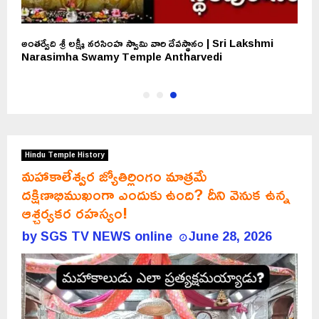
అంతర్వేది శ్రీ లక్ష్మీ నరసింహ స్వామి వారి దేవస్థానం | Sri Lakshmi
Narasimha Swamy Temple Antharvedi
Hindu Temple History
మహాకాలేశ్వర జ్యోతిర్లింగం మాత్రమే
దక్షిణాభిముఖంగా ఎందుకు ఉంది? దీని వెనుక ఉన్న
ఆశ్చర్యకర రహస్యం!
by
SGS TV NEWS online
June 28, 2026