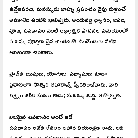
ఉత్తేజపరచి, మనస్సును బాహ్య ప్రపంచం వైపు మళ్లించే
అవకాశం ఉందని భావిస్తారు. అందువల్ల ధ్యానం, జపం,
పూజ, ఉపవాసం వంటి ఆధ్యాత్మిక సాధనల సమయంలో
మనస్సు పూర్తిగా దైవ చింతనలో ఉండేందుకు వీటిని
తినకుండా ఉంటారు.
ప్రాచీన ఋషులు, యోగులు, సన్యాసులు కూడా
ప్రధానంగా సాత్విక ఆహారాన్నే స్వీకరించేవారు. వారి
లక్ష్యం శరీర సుఖం కాదు; మనస్సు శుద్ధి, ఆత్మోన్నతి.
నిజమైన ఉపవాసం అంటే ఇదే
ఉపవాసం అనేది కేవలం ఆహార నియంత్రణ కాదు. అది
మనస్సు, మాట, ప్రవర్తనను కూడా నియంత్రించే సాధన.