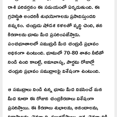
రాశి పరివర్తనం ఈ సమయంలో ఏర్పడుతుంది. ఈ
గ్రహస్థితి అందరికీ శుభయోగాలను ప్రసాదిస్తుందని
నమ్మకం. చంద్రుడు షోడశ కళలతో వృద్ధి చెంది, తన
కిరణాలను భూమి మీద ప్రసరింపజేస్తాడు.
పంచభూతాలలో సముద్రుడి మీద చంద్రుడి ప్రభావం
అధికంగా ఉంటుంది. భూమిలో 70-80 శాతం నీటితో
నిండి ఉంది కాబట్టి, అమావాస్య, పౌర్ణమి రోజుల్లో
చంద్రుని ప్రభావం సముద్రాలపై విశేషంగా ఉంటుంది.
ఆ సముద్రాలు నిండి ఉన్న భూమి మీద నివసించే మన
మీద కూడా ఈ రోజున చంద్రకిరణాలు విశేషంగా
ప్రసరిస్తాయి. ఈ కిరణాలు శుభాలను, ఆనందాలను,
వికాసాలను, చైతన్యాన్ని కలుగజేస్తాయి. ఆత్మ చైతన్యానికి,