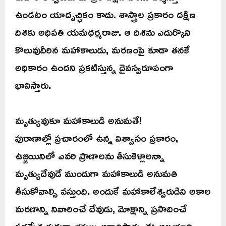
ఉండటం యాదృచ్ఛికం కాదు. శాస్త్రాల ప్రకారం దక్షిణ
దిశకు అధిపతి యమధర్మరాజు. ఆ దిశను ఎదుర్కొని
కొలువుదీరిన మహాకాలుడు, మరణంపై కూడా తనకే
అధికారం ఉందని ప్రకటిస్తున్న దైవస్వరూపంగా
భావిస్తారు.
మృత్యువుకూ మహాకాలుడి అనుమతే!
పురాణాల్లో ప్రచారంలో ఉన్న విశ్వాసం ప్రకారం,
ఉజ్జయినిలో ఎవరి ప్రాణాలను తీసుకెళ్లాలన్నా
మృత్యుదేవుడే ముందుగా మహాకాలుడి అనుమతి
తీసుకోవాల్సి వస్తుంది. అందుకే మహాకాలేశ్వరుడిని అకాల
మరణాన్ని నివారించే దేవుడు, మోక్షాన్ని ప్రసాదించే