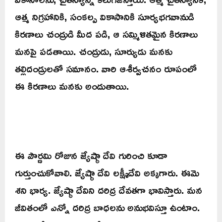
ఆత్మ నిగ్రహానికి, సంకల్ప వికాసానికి సూర్యభగవానుడి
కిరణాలు చంద్రుడి మీద పడి, ఆ సమ్మిళితమైన కిరణాలు
మనపై పడతాయి. చంద్రుడు, సూర్యుడు మనకు
తల్లిదండ్రులతో సమానం. వారి ఆశీర్వచనం రూపంలో
ఈ కిరణాలు మనకు అందుతాయి.
ఈ పౌర్ణమి రోజున జ్యేష్ఠా దేవి గురించి కూడా
గుర్తుంచుకోవాలి. జ్యేష్ఠా దేవి లక్ష్మీదేవి అక్కగారు. ఈమె
శని భార్య. జ్యేష్ఠా దేవిని దరిద్ర దేవతగా భావిస్తారు. మన
జీవితంలో ఎన్నో దరిద్ర బాధలను అనుభవిస్తూ ఉంటాం.