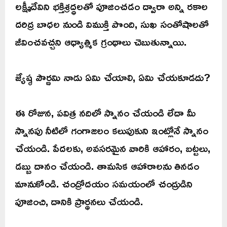
లక్ష్మీదేవిని భక్తిశ్రద్ధలతో పూజించడం ద్వారా అన్ని రకాల
దరిద్ర బాధల నుండి విముక్తి పొంది, సుఖ సంతోషాలతో
జీవించవచ్చని ఆధ్యాత్మిక గ్రంథాలు చెబుతున్నాయి.
జ్యేష్ఠ పౌర్ణమి నాడు ఏమి చేయాలి, ఏమి చేయకూడదు?
ఈ రోజున, పవిత్ర నదిలో స్నానం చేయండి లేదా మీ
స్నానపు నీటిలో గంగాజలం కలుపుకుని ఇంట్లోనే స్నానం
చేయండి. పేదలకు, అవసరమైన వారికి ఆహారం, బట్టలు,
డబ్బు దానం చేయండి. తామసిక ఆహారాలను తినడం
మానుకోండి. చంద్రోదయం సమయంలో చంద్రుడిని
పూజించి, దానికి ప్రార్థనలు చేయండి.