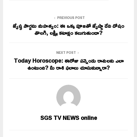
PREVIOUS POST
జ్యేష్ఠ పౌర్ణమి మహత్యం: ఈ ఒక్క పూజతో జ్యేష్ఠా దేవి దోషం
తొలగి, లక్ష్మీ కటాక్షం కలుగుతుందా?
NEXT POST
Today Horoscope: ఈరోజు పన్నెండు రాశులకు ఎలా
ఉంటుంది? మీ రాశి ఫలాలు చూసుకున్నారా?
SGS TV NEWS online