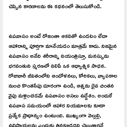
చెప్పిన కారణాలను ఈ కథనంలో తెలుసుకోండి.
ఉపవాసం అంటే రోజంతా ఆకలితో ఉండటం లేదా
ఆహారాన్ని పూర్తిగా మానేయడం మాత్రమే కాదు. నిజమైన
ఉపవాసం అనేది శరీరాన్ని నియంత్రిస్తూ, మనస్సును
భగవంతుని స్మరణలో నిలిపే ఒక ఆధ్యాత్మిక సాధన.
రోజువారీ జీవితంలోని ఆందోళనలు, కోరికలు, వ్యాపకాల
నుంచి కొంతసేపు దూరంగా ఉండి, ఆత్మను దైవ చింతన
వైపు మళ్లించడమే ఉపవాసం అసలు ఉద్దేశం. అందుకే
ఉపవాస సమయంలో ఆహార నియమాలకు కూడా
ప్రత్యేక ప్రాధాన్యం ఉంటుంది. ముఖ్యంగా వెల్లుల్లి,
ఉల్లిపాయలను ఎందుకు తినకూడదని చెబుతారనే