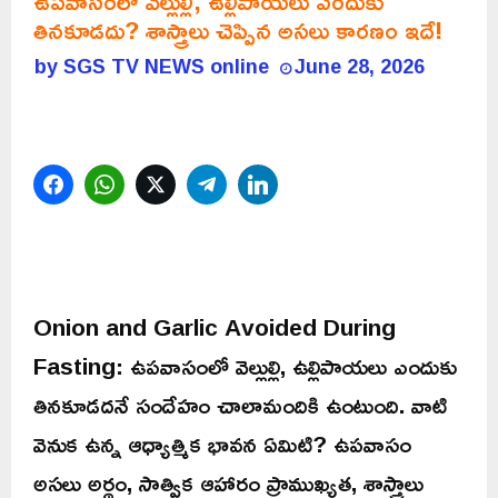
ఉపవాసంలో వెల్లుల్లి, ఉల్లిపాయలు ఎందుకు
తినకూడదు? శాస్త్రాలు చెప్పిన అసలు కారణం ఇదే!
by
SGS TV NEWS online
June 28, 2026
Facebook
WhatsApp
Twitter
Telegram
LinkedIn
Onion and Garlic Avoided During
Fasting: ఉపవాసంలో వెల్లుల్లి, ఉల్లిపాయలు ఎందుకు
తినకూడదనే సందేహం చాలామందికి ఉంటుంది. వాటి
వెనుక ఉన్న ఆధ్యాత్మిక భావన ఏమిటి? ఉపవాసం
అసలు అర్థం, సాత్విక ఆహారం ప్రాముఖ్యత, శాస్త్రాలు