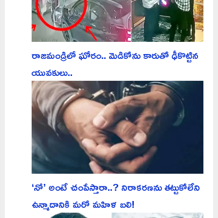
రాజమండ్రిలో ఘోరం.. మెడికోను కారుతో ఢీకొట్టిన
యువకులు..
‘నో’ అంటే చంపేస్తారా..? నిరాకరణను తట్టుకోలేని
ఉన్మాదానికి మరో మహిళ బలి!