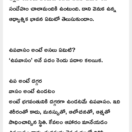
సందేహం చాలామందికి ఉంటుంది. దాని వెనుక ఉన్న
ఆధ్యాత్మిక భావన ఏమిటో తెలుసుకుందాం.
ఉపవాసం అంటే అసలు ఏమిటి?
‘ఉపవాసం’ అనే పదం రెండు పదాల కలయిక.
ఉప అంటే దగ్గర
వాసం అంటే ఉండటం
అంటే భగవంతునికి దగ్గరగా ఉండటమే ఉపవాసం. ఇది
శరీరంతో కాదు, మనస్సుతో, ఆలోచనతో, ఆత్మతో
సాధించాల్సిన స్థితి. కేవలం ఆహారం మానేయడం
ఉపవాసం కాదు. మనసును దైవ స్మరణలో నిలిపి,