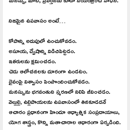
నిజమైన ఉపవాసం అంటే…
కోపాన్ని అదుపులో ఉంచుకోవడం.
అసూయ, ద్వేషాన్ని విడిచిపెట్టడం.
ఇతరులను క్షమించడం.
చెడు ఆలోచనలకు దూరంగా ఉండటం.
దైవంపై విశ్వాసం పెంపొందించుకోవడం.
మనస్సును భగవంతుని స్మరణలో నిలిపి జీవించడం.
వెల్లుల్లి, ఉల్లిపాయలను ఉపవాసంలో తినకూడదనే
ఆచారం ప్రధానంగా హిందూ ఆధ్యాత్మిక సంప్రదాయాలు,
యోగ శాస్త్రం, కొన్ని మతాచారాల ఆధారంగా ఏర్పడింది.