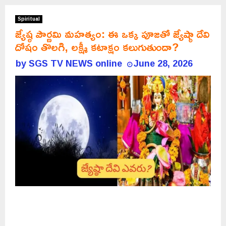
Spiritual
జ్యేష్ఠ పౌర్ణమి మహత్యం: ఈ ఒక్క పూజతో జ్యేష్ఠా దేవి
దోషం తొలగి, లక్ష్మీ కటాక్షం కలుగుతుందా?
by
SGS TV NEWS online
June 28, 2026