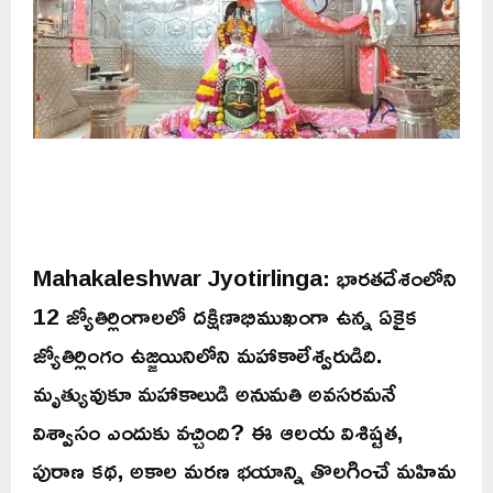
Mahakaleshwar Jyotirlinga: భారతదేశంలోని
12 జ్యోతిర్లింగాలలో దక్షిణాభిముఖంగా ఉన్న ఏకైక
జ్యోతిర్లింగం ఉజ్జయినిలోని మహాకాలేశ్వరుడిది.
మృత్యువుకూ మహాకాలుడి అనుమతి అవసరమనే
విశ్వాసం ఎందుకు వచ్చింది? ఈ ఆలయ విశిష్టత,
పురాణ కథ, అకాల మరణ భయాన్ని తొలగించే మహిమ