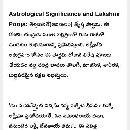
Astrological Significance and Lakshmi
Pooja: తెల్లవారితే(ఆదివారం) జ్యేష్ఠ పౌర్ణమి. ఈ
రోజున చంద్రుడు మూల నక్షత్రంలో గురు రాశిలో
ఉండటం శుభయోగాన్ని ప్రసాదిస్తుంది. లక్ష్మీదేవి
అనుగ్రహం కోసం ఈ పౌర్ణమి రోజున విశేష పూజలు
చేయడం వల్ల దరిద్ర బాధలు తొలగి, మానసిక, శారీరక,
బుద్ధిపరమైన రక్షణ లభిస్తుంది.
‘ఓం మహాదేవ్యైచ విద్మహే విష్ణు పత్నీచ ధీమహి తన్నో
లక్ష్మీహి ప్రచోదయాత్. ఓం వసుంధరాయే నమః,
వసుంధర లక్ష్మీ దేవతాయే నమః’.. ఈ పవిత్ర