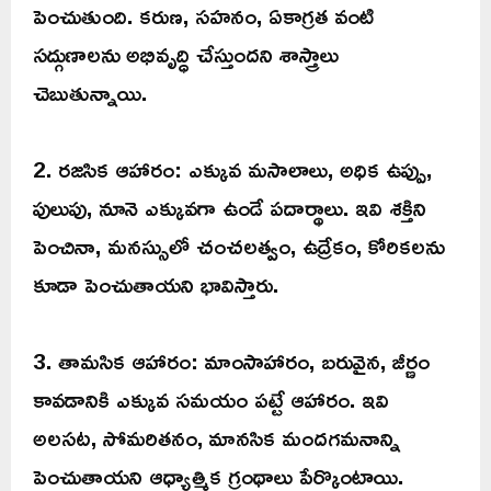
పెంచుతుంది. కరుణ, సహనం, ఏకాగ్రత వంటి
సద్గుణాలను అభివృద్ధి చేస్తుందని శాస్త్రాలు
చెబుతున్నాయి.
2. రజసిక ఆహారం: ఎక్కువ మసాలాలు, అధిక ఉప్పు,
పులుపు, నూనె ఎక్కువగా ఉండే పదార్థాలు. ఇవి శక్తిని
పెంచినా, మనస్సులో చంచలత్వం, ఉద్రేకం, కోరికలను
కూడా పెంచుతాయని భావిస్తారు.
3. తామసిక ఆహారం: మాంసాహారం, బరువైన, జీర్ణం
కావడానికి ఎక్కువ సమయం పట్టే ఆహారం. ఇవి
అలసట, సోమరితనం, మానసిక మందగమనాన్ని
పెంచుతాయని ఆధ్యాత్మిక గ్రంథాలు పేర్కొంటాయి.