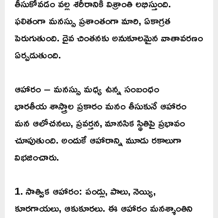
తీసుకోవడం వల్ల శరీరానికి విశ్రాంతి లభిస్తుంది.
ఫలితంగా మనస్సు ప్రశాంతంగా మారి, ఏకాగ్రత
పెరుగుతుంది. దైవ చింతనకు అనుకూలమైన వాతావరణం
ఏర్పడుతుంది.
ఆహారం – మనస్సు మధ్య ఉన్న సంబంధం
భారతీయ శాస్త్రాల ప్రకారం మనం తీసుకునే ఆహారం
మన ఆలోచనలు, ప్రవర్తన, మానసిక స్థితిపై ప్రభావం
చూపుతుంది. అందుకే ఆహారాన్ని మూడు రకాలుగా
విభజించారు.
1. సాత్విక ఆహారం: పండ్లు, పాలు, నెయ్యి,
కూరగాయలు, ఆకుకూరలు. ఈ ఆహారం మనశ్శాంతిని