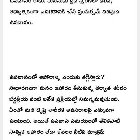
ఆధ్యాత్మికంగా ఎదగడానికి చేసే ప్రయత్నమే నిజమైన
ఉపవాసం.
ఉపవాసంలో ఆహారాన్ని ఎందుకు తగ్గిస్తారు?
సాధారణంగా మనం ఆహారం తీసుకున్న తర్వాత శరీరం
జీర్ణక్రియ వంటి అనేక ప్రక్రియల్లో నిమగ్నమవుతుంది.
దీంతో మన దృష్టి శారీరక అవసరాలపై ఎక్కువగా
ఉంటుంది. అయితే ఉపవాస సమయంలో తేలికపాటి
సాత్విక ఆహారం లేదా కేవలం నీటిని మాత్రమే