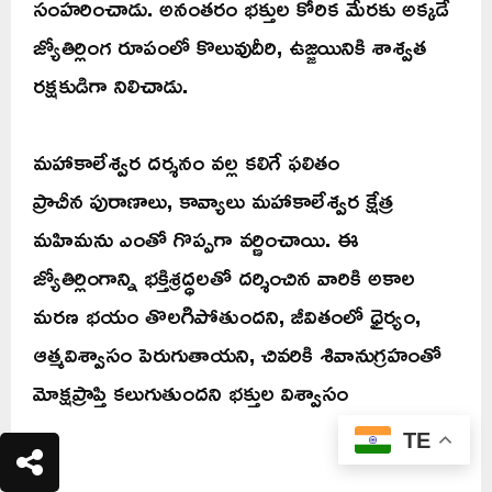
సంహరించాడు. అనంతరం భక్తుల కోరిక మేరకు అక్కడే
జ్యోతిర్లింగ రూపంలో కొలువుదీరి, ఉజ్జయినికి శాశ్వత
రక్షకుడిగా నిలిచాడు.
మహాకాలేశ్వర దర్శనం వల్ల కలిగే ఫలితం
ప్రాచీన పురాణాలు, కావ్యాలు మహాకాలేశ్వర క్షేత్ర
మహిమను ఎంతో గొప్పగా వర్ణించాయి. ఈ
జ్యోతిర్లింగాన్ని భక్తిశ్రద్ధలతో దర్శించిన వారికి అకాల
మరణ భయం తొలగిపోతుందని, జీవితంలో ధైర్యం,
ఆత్మవిశ్వాసం పెరుగుతాయని, చివరికి శివానుగ్రహంతో
మోక్షప్రాప్తి కలుగుతుందని భక్తుల విశ్వాసం
TE