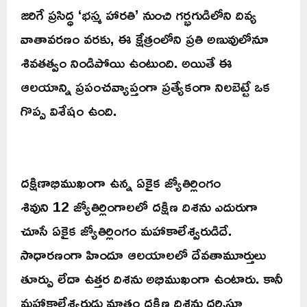
జరిగే ప్రసిద్ధ ‘భస్మ హారతి’ నుంచి గర్భగుడిలోని దివ్య
వాతావరణం వరకు, ఈ క్షేత్రంలోని ప్రతి అణువులోనూ
శివతత్వం నిండిపోయి ఉంటుంది. అయితే ఈ
ఆలయాన్ని ప్రపంచవ్యాప్తంగా ప్రత్యేకంగా నిలబెట్టే ఒక
గొప్ప విశేషం ఉంది.
దక్షిణాభిముఖంగా ఉన్న ఏకైక జ్యోతిర్లింగం
శివుని 12 జ్యోతిర్లింగాలలో దక్షిణ దిశను ఎదురుగా
చూసే ఏకైక జ్యోతిర్లింగం మహాకాలేశ్వరుడిదే.
సాధారణంగా హిందూ ఆలయాలలో దేవతామూర్తులు
తూర్పు లేదా ఉత్తర దిశను అభిముఖంగా ఉంటారు. కానీ
మహాకాలేశ్వరుడు మాత్రం దక్షిణ దిశను దర్శిస్తూ