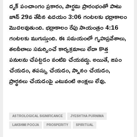
దృక్ పంచాంగం ప్రకారం, పౌర్ణమి ప్రారంభంతో పాటు
జూన్ 29వ తేదీన ఉదయం 3:06 గంటలకు భద్రాకాలం
మొదలవుతుంది. భద్రాకాలం రేపు సాయంత్రం 4:16
గంటలకు ముగుస్తుంది. ఈ సమయంలో గృహప్రవేశాలు,
తలనీలాలు సమర్పించే కార్యక్రమాలు లేదా కొత్త
పనులను చేపట్టడం వంటివి చేయవద్దు. అయితే, జపం
చేయడం, తపస్సు చేయడం, స్నానం చేయడం,
ప్రార్థనలు చేయడంపై ఎటువంటి ఆంక్షలు లేవు.
ASTROLOGICAL SIGNIFICANCE
JYESHTHA PURNIMA
LAKSHMI POOJA
PROSPERITY
SPIRITUAL