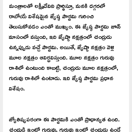
మంత్రాలతో లక్ష్మీదేవిని ప్రార్థిస్తూ, మనకి దగ్గరలో
రాబోయే విశేషమైన జ్యేష్ఠ పౌర్ణమి గురించి
తెలుసుకోవడం ఎంతో ముఖ్యం. ఈ జ్యేష్ఠ పౌర్ణమి జూన్
మాసంలో వస్తుంది, ఇది జ్యేష్ఠా నక్షత్రంలో చంద్రుడు
ఉన్నప్పుడు వచ్చే పౌర్ణమి. అయితే, జ్యేష్ఠా నక్షత్రం వెళ్లి
మూల నక్షత్రం ఆవిర్భవిస్తుంది. మూల నక్షత్రం గురువు
రాశిలో ఉంటుంది కాబట్టి, చంద్రుడు మూల నక్షత్రంలో,
గురువు రాశిలో ఉంటాడు. ఇది జ్యేష్ఠ పౌర్ణమి ప్రధాన
విశేషం.
జ్యోతిష్యపరంగా ఈ పౌర్ణమికి ఎంతో ప్రాధాన్యత ఉంది.
చంద్రుడి ఇంట్లో గురువు, గురువు ఇంట్లో చంద్రుడు ఉండే