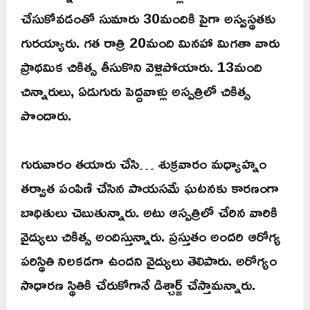
చేసుకోవడంతో సుమారు 30మందికి పైగా అస్వస్థతకు
గురయ్యారు. గత రాత్రి 20మంది మినహా మిగతా వారు
ప్రాథమిక చికిత్స తీసుకొని వెళ్లిపోయారు. 13మంది
చిన్నారులు, ఏడుగురు పెద్దవాళ్లు అస్పత్రిలో చికిత్స
పొందారు.
గురువారం తయారు చేసి… శుక్రవారం మధ్యాహ్నం
తర్వాత పంపిణి చేసిన పాయసమే ఘటనకు కారణంగా
బాధితులు చెబుతున్నారు. అటు ఆస్పత్రిలో చేరిన వారికి
వైద్యులు చికిత్స అందిస్తున్నారు. ప్రస్తుతం అందరి ఆరోగ్య
పరిస్థితి నిలకడగా ఉందని వైద్యులు తెలిపారు. అరోగ్యం
సాధారణ స్థితికి చేరుకోగానే డిశ్చార్జ్ చేస్తామన్నారు.