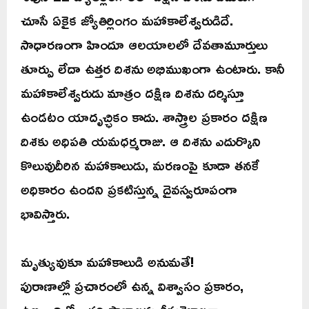
చూసే ఏకైక జ్యోతిర్లింగం మహాకాలేశ్వరుడిదే.
సాధారణంగా హిందూ ఆలయాలలో దేవతామూర్తులు
తూర్పు లేదా ఉత్తర దిశను అభిముఖంగా ఉంటారు. కానీ
మహాకాలేశ్వరుడు మాత్రం దక్షిణ దిశను దర్శిస్తూ
ఉండటం యాదృచ్ఛికం కాదు. శాస్త్రాల ప్రకారం దక్షిణ
దిశకు అధిపతి యమధర్మరాజు. ఆ దిశను ఎదుర్కొని
కొలువుదీరిన మహాకాలుడు, మరణంపై కూడా తనకే
అధికారం ఉందని ప్రకటిస్తున్న దైవస్వరూపంగా
భావిస్తారు.
మృత్యువుకూ మహాకాలుడి అనుమతే!
పురాణాల్లో ప్రచారంలో ఉన్న విశ్వాసం ప్రకారం,