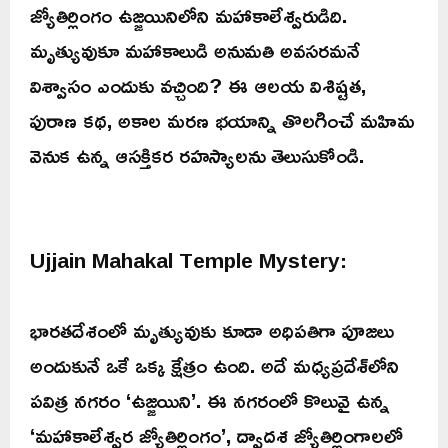
జ్యోతిర్లింగం ఉజ్జయినిలోని మహాకాలేశ్వరుడిది.
మృత్యువుకూ మహాకాలుడి అనుమతి అవసరమనే
విశ్వాసం ఎందుకు వచ్చింది? ఈ ఆలయ విశిష్టత,
పురాణ కథ, అకాల మరణ భయాన్ని తొలగించే మహిమ
వెనుక ఉన్న ఆసక్తికర రహస్యాలను తెలుసుకోండి.
Ujjain Mahakal Temple Mystery:
భారతదేశంలో మృత్యువుకు కూడా అధిపతిగా పూజలు
అందుకునే ఒకే ఒక్క క్షేత్రం ఉంది. అదే మధ్యప్రదేశ్‌లోని
పవిత్ర నగరం ‘ఉజ్జయిని’. ఈ నగరంలో కొలువై ఉన్న
‘మహాకాలేశ్వర జ్యోతిర్లింగం’, ద్వాదశ జ్యోతిర్లింగాలలో