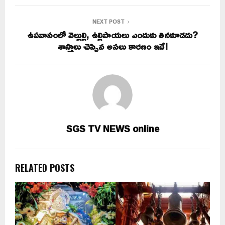
NEXT POST
ఉపవాసంలో వెల్లుల్లి, ఉల్లిపాయలు ఎందుకు తినకూడదు?
శాస్త్రాలు చెప్పిన అసలు కారణం ఇదే!
SGS TV NEWS online
RELATED POSTS