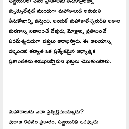
ఉజ్జయినిలో ఎవరి ప్రాణాలను తీసుకెళ్లాలన్నా
మృత్యుదేవుడే ముందుగా మహాకాలుడి అనుమతి
తీసుకోవాల్సి వస్తుంది. అందుకే మహాకాలేశ్వరుడిని అకాల
మరణాన్ని నివారించే దేవుడు, మోక్షాన్ని ప్రసాదించే
పరమేశ్వరుడుగా భక్తులు ఆరాధిస్తారు. ఈ ఆలయాన్ని
దర్శించిన తర్వాత ఒక ప్రత్యేకమైన ఆధ్యాత్మిక
ప్రశాంతతను అనుభవిస్తామని భక్తులు చెబుతుంటారు.
మహాకాలుడు ఎలా ప్రత్యక్షమయ్యాడు?
పురాణ కథనం ప్రకారం, ఉజ్జయినిని ఒకప్పుడు