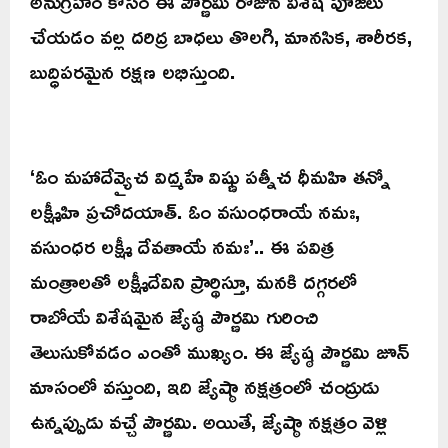
అనుగ్రహం కోసం ఈ పౌర్ణమి రోజున విశేష పూజలు
చేయడం వల్ల దరిద్ర బాధలు తొలగి, మానసిక, శారీరక,
బుద్ధిపరమైన రక్షణ లభిస్తుంది.
‘ఓం మహాదేవ్యైచ విద్మహే విష్ణు పత్నీచ ధీమహి తన్నో
లక్ష్మీహి ప్రచోదయాత్. ఓం వసుంధరాయే నమః,
వసుంధర లక్ష్మీ దేవతాయే నమః’.. ఈ పవిత్ర
మంత్రాలతో లక్ష్మీదేవిని ప్రార్థిస్తూ, మనకి దగ్గరలో
రాబోయే విశేషమైన జ్యేష్ఠ పౌర్ణమి గురించి
తెలుసుకోవడం ఎంతో ముఖ్యం. ఈ జ్యేష్ఠ పౌర్ణమి జూన్
మాసంలో వస్తుంది, ఇది జ్యేష్ఠా నక్షత్రంలో చంద్రుడు
ఉన్నప్పుడు వచ్చే పౌర్ణమి. అయితే, జ్యేష్ఠా నక్షత్రం వెళ్లి