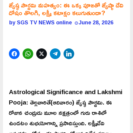
జ్యేష్ఠ పౌర్ణమి మహత్యం: ఈ ఒక్క పూజతో జ్యేష్ఠా దేవి
దోషం తొలగి, లక్ష్మీ కటాక్షం కలుగుతుందా?
by
SGS TV NEWS online
June 28, 2026
Facebook
WhatsApp
Twitter
Telegram
LinkedIn
Astrological Significance and Lakshmi
Pooja: తెల్లవారితే(ఆదివారం) జ్యేష్ఠ పౌర్ణమి. ఈ
రోజున చంద్రుడు మూల నక్షత్రంలో గురు రాశిలో
ఉండటం శుభయోగాన్ని ప్రసాదిస్తుంది. లక్ష్మీదేవి