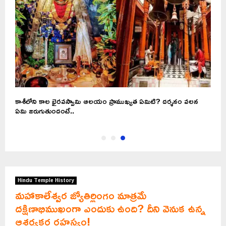
కాశీలోని కాల భైరవస్వామి ఆలయం ప్రాముఖ్యత ఏమిటి? దర్శనం వలన
ఏమి జరుగుతుందంటే..
Hindu Temple History
మహాకాలేశ్వర జ్యోతిర్లింగం మాత్రమే
దక్షిణాభిముఖంగా ఎందుకు ఉంది? దీని వెనుక ఉన్న
ఆశ్చర్యకర రహస్యం!