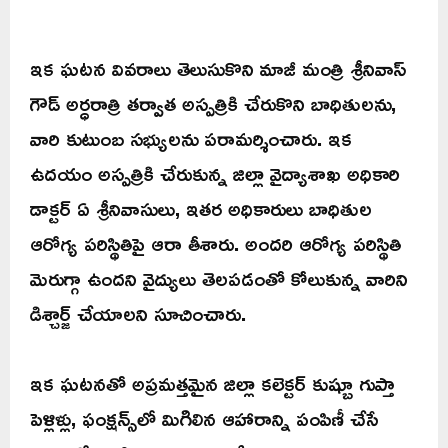
ఇక ఘటన వివరాలు తెలుసుకొని మాజీ మంత్రి శ్రీనివాస్
గౌడ్ అర్ధరాత్రి తర్వాత అస్పత్రికి చేరుకొని బాధితులను,
వారి కుటుంబ సభ్యులను పరామర్శించారు. ఇక
ఉదయం అస్పత్రికి చేరుకున్న జిల్లా వైద్యాశాఖ అధికారి
డాక్టర్ ఏ శ్రీనివాసులు, ఇతర అధికారులు బాధితుల
ఆరోగ్య పరిస్థితిపై ఆరా తీశారు. అందరి ఆరోగ్య పరిస్థితి
మెరుగ్గా ఉందని వైద్యులు తెలపడంతో కోలుకున్న వారిని
డిశ్చార్జ్ చేయాలని సూచించారు.
ఇక ఘటనతో అప్రమత్తమైన జిల్లా కలెక్టర్ కుష్బూ గుప్తా
పెళ్లిళ్లు, ఫంక్షన్స్‌లో మిగిలిన ఆహారాన్ని పంపిణీ చేసే