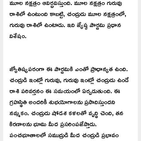
మూల నక్షత్రం ఆవిర్భవిస్తుంది. మూల నక్షత్రం గురువు
రాశిలో ఉంటుంది కాబట్టి, చంద్రుడు మూల నక్షత్రంలో,
గురువు రాశిలో ఉంటాడు. ఇది జ్యేష్ఠ పౌర్ణమి ప్రధాన
విశేషం.
జ్యోతిష్యపరంగా ఈ పౌర్ణమికి ఎంతో ప్రాధాన్యత ఉంది.
చంద్రుడి ఇంట్లో గురువు, గురువు ఇంట్లో చంద్రుడు ఉండే
రాశి పరివర్తనం ఈ సమయంలో ఏర్పడుతుంది. ఈ
గ్రహస్థితి అందరికీ శుభయోగాలను ప్రసాదిస్తుందని
నమ్మకం. చంద్రుడు షోడశ కళలతో వృద్ధి చెంది, తన
కిరణాలను భూమి మీద ప్రసరింపజేస్తాడు.
పంచభూతాలలో సముద్రుడి మీద చంద్రుడి ప్రభావం