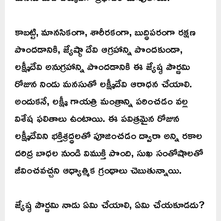
కాబట్టి, మానసికంగా, శారీరకంగా, బుద్ధిపరంగా రక్షణ
పొందడానికి, జ్యేష్ఠా దేవి ఆగ్రహాన్ని పొందకుండా,
లక్ష్మీదేవి అనుగ్రహాన్ని పొందడానికి ఈ జ్యేష్ఠ పౌర్ణమి
రోజున నిండు మనసుతో లక్ష్మీదేవి ఆరాధన చేయాలి.
అందుకనే, లక్ష్మీ గాయత్రి మంత్రాన్ని పఠించడం వల్ల
విశేష ఫలితాలు ఉంటాయి. ఈ పవిత్రమైన రోజున
లక్ష్మీదేవిని భక్తిశ్రద్ధలతో పూజించడం ద్వారా అన్ని రకాల
దరిద్ర బాధల నుండి విముక్తి పొంది, సుఖ సంతోషాలతో
జీవించవచ్చని ఆధ్యాత్మిక గ్రంథాలు చెబుతున్నాయి.
జ్యేష్ఠ పౌర్ణమి నాడు ఏమి చేయాలి, ఏమి చేయకూడదు?