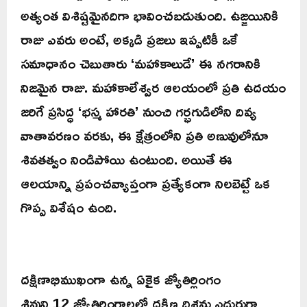
అత్యంత విశిష్టమైనదిగా భావించబడుతుంది. ఉజ్జయినికి
రాజు ఎవరు అంటే, అక్కడి ప్రజలు ఇప్పటికీ ఒకే
సమాధానం చెబుతారు ‘మహాకాలుడే’ ఈ నగరానికి
నిజమైన రాజు. మహాకాలేశ్వర ఆలయంలో ప్రతి ఉదయం
జరిగే ప్రసిద్ధ ‘భస్మ హారతి’ నుంచి గర్భగుడిలోని దివ్య
వాతావరణం వరకు, ఈ క్షేత్రంలోని ప్రతి అణువులోనూ
శివతత్వం నిండిపోయి ఉంటుంది. అయితే ఈ
ఆలయాన్ని ప్రపంచవ్యాప్తంగా ప్రత్యేకంగా నిలబెట్టే ఒక
గొప్ప విశేషం ఉంది.
దక్షిణాభిముఖంగా ఉన్న ఏకైక జ్యోతిర్లింగం
శివుని 12 జ్యోతిర్లింగాలలో దక్షిణ దిశను ఎదురుగా