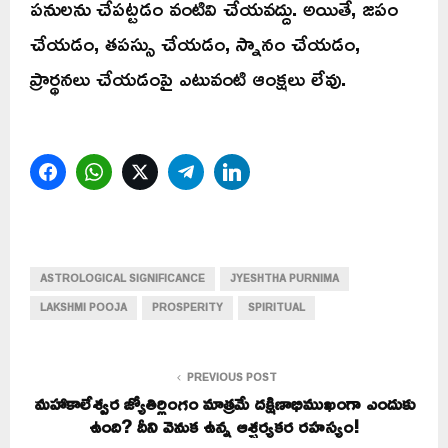
పనులను చేపట్టడం వంటివి చేయవద్దు. అయితే, జపం
చేయడం, తపస్సు చేయడం, స్నానం చేయడం,
ప్రార్థనలు చేయడంపై ఎటువంటి ఆంక్షలు లేవు.
Facebook
WhatsApp
Twitter
Telegram
LinkedIn
ASTROLOGICAL SIGNIFICANCE
JYESHTHA PURNIMA
LAKSHMI POOJA
PROSPERITY
SPIRITUAL
PREVIOUS POST
మహాకాలేశ్వర జ్యోతిర్లింగం మాత్రమే దక్షిణాభిముఖంగా ఎందుకు
ఉంది? దీని వెనుక ఉన్న ఆశ్చర్యకర రహస్యం!