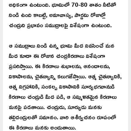
అధికంగా ఉంటుంది. భూమిలో 70-80 శాతం నీటితో
నిండి ఉంది కాబట్టి, అమావాస్య, పౌర్ణమి రోజుల్లో
చంద్రుని ప్రభావం సముద్రాలపై విశేషంగా ఉంటుంది.
ఆ సముద్రాలు నిండి ఉన్న భూమి మీద నివసించే మన
మీద కూడా ఈ రోజున చంద్రకిరణాలు విశేషంగా
ప్రసరిస్తాయి. ఈ కిరణాలు శుభాలను, ఆనందాలను,
వికాసాలను, చైతన్యాన్ని కలుగజేస్తాయి. ఆత్మ చైతన్యానికి,
ఆత్మ నిగ్రహానికి, సంకల్ప వికాసానికి సూర్యభగవానుడి
కిరణాలు చంద్రుడి మీద పడి, ఆ సమ్మిళితమైన కిరణాలు
మనపై పడతాయి. చంద్రుడు, సూర్యుడు మనకు
తల్లిదండ్రులతో సమానం. వారి ఆశీర్వచనం రూపంలో
ఈ కిరణాలు మనకు అందుతాయి.