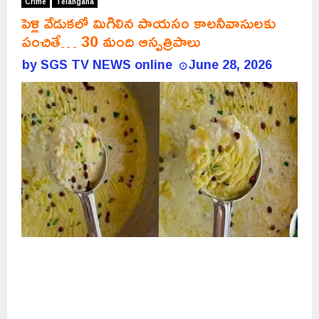
Crime
Telangana
పెళ్లి వేడుకలో మిగిలిన పాయసం కాలనీవాసులకు
పంచితే… 30 మంది ఆస్పత్రిపాలు
by
SGS TV NEWS online
June 28, 2026