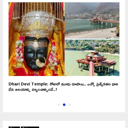
.
Dhari Devi Temple: రోజులో మూడు రూపాలు.. ఎన్నో ప్రత్యేకతల ధారి
ఈ
దేవి ఆలయాన్ని దర్శించాల్సిందే..!
వ