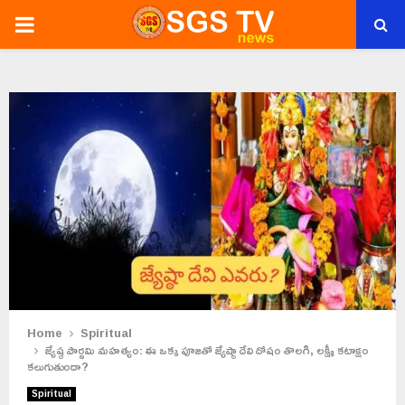
PRIMARY
MENU
Home
Spiritual
జ్యేష్ఠ పౌర్ణమి మహత్యం: ఈ ఒక్క పూజతో జ్యేష్ఠా దేవి దోషం తొలగి, లక్ష్మీ కటాక్షం
కలుగుతుందా?
Spiritual