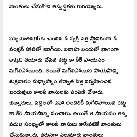
వాంతులు చేసుకొని అస్వస్థతకు గురయ్యారు.
న్యూమోతినగర్‌కు చెందిన ఓ వ్యక్తి పెళ్లి స్థానికంగా ఓ
ఫంక్షన్ హాల్‌లో జరిగింది. వివాహ విందులో భాగంగా
అక్కడ తయారు చేసిన కద్దు కా కీర్ పాయసం
మిగిలిపోయింది. అయితే మిగిలిపోయిన పాయసాన్ని
శుక్రవారం మధ్యాహ్నం తర్వాత పెళ్లి నిర్వహించిన
బంధువులు కాలనీ వాసులకు పంపిణీ చేశారు.
చిన్నారులు, పెద్దలతో సహా అందరికీ మిగిలిపోయిన కద్దు
కా కీర్ పాయసాన్ని పంచారు. అయితే ఆ పాయసం తిన్న
పదుల సంఖ్యలో కాలనీ వాసులు కాసేపటికే వాంతులు
చేసుకున్నారు. వరుసగా పలుమార్లు వాంతులు