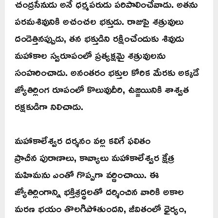
చంద్రసేనుడు అనే ధర్మపరుడు పరిపాలించేవాడు. అతను
పరమశివునికి అచంచల భక్తుడు. రాజుపై శత్రువులు
దండెత్తినప్పుడు, తన భక్తుడిని రక్షించేందుకు శివుడు
మహాకాల స్వరూపంలో ప్రత్యక్షమై శత్రువులను
సంహరించాడు. అనంతరం భక్తుల కోరిక మేరకు అక్కడే
జ్యోతిర్లింగ రూపంలో కొలువుదీరి, ఉజ్జయినికి శాశ్వత
రక్షకుడిగా నిలిచాడు.
మహాకాలేశ్వర దర్శనం వల్ల కలిగే ఫలితం
ప్రాచీన పురాణాలు, కావ్యాలు మహాకాలేశ్వర క్షేత్ర
మహిమను ఎంతో గొప్పగా వర్ణించాయి. ఈ
జ్యోతిర్లింగాన్ని భక్తిశ్రద్ధలతో దర్శించిన వారికి అకాల
మరణ భయం తొలగిపోతుందని, జీవితంలో ధైర్యం,