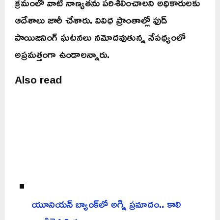
క్రమంలో వాటి నాణ్యతను పరిశీలించాలని అధికారులకు
ఆదేశాలు జారీ చేశారు. వివిధ ప్రాంతాల్లో ఫుడ్
పాయిజనింగ్ ఘటనలు నమోదవుతున్న నేపథ్యంలో
అప్రమత్తంగా ఉండాలన్నారు.
Also read
యూనియన్ బ్యాంక్‌లో అగ్ని ప్రమాదం.. కాలి