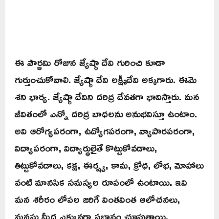
ఈ పౌర్ణమి రోజున జ్యేష్ఠా దేవి గురించి కూడా
గుర్తుంచుకోవాలి. జ్యేష్ఠా దేవి లక్ష్మీదేవి అక్కగారు. ఈమె
శని భార్య. జ్యేష్ఠా దేవిని దరిద్ర దేవతగా భావిస్తారు. మన
జీవితంలో ఎన్నో దరిద్ర బాధలను అనుభవిస్తూ ఉంటాం.
అవి ఆరోగ్యపరంగా, ఉద్యోగపరంగా, వ్యాపారపరంగా,
విద్యాపరంగా, విద్యార్థులైతే కొట్టుకోవడాలు,
తిట్టుకోవడాలు, కక్ష, ఈర్ష్య, కామ, క్రోధ, లోభ, మోహాలు
వంటి మానసిక సమస్యల రూపంలో ఉంటాయి. ఇవి
మన శరీరం లోపల జరిగే వింతవింత ఆలోచనలు,
మనసు మీద ఎక్కువగా ప్రభావం చూపుతాయి.