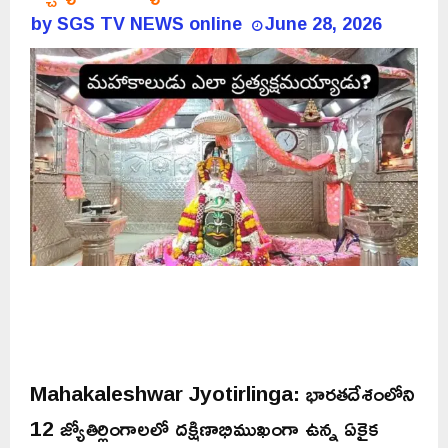
by
SGS TV NEWS online
June 28, 2026
Mahakaleshwar Jyotirlinga: భారతదేశంలోని
12 జ్యోతిర్లింగాలలో దక్షిణాభిముఖంగా ఉన్న ఏకైక