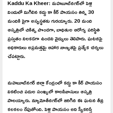
Kaddu Ka Kheer: మహబూబ్‌నగర్‌లో పెళ్లి
విందులో మిగిలిన కద్దు కా కీర్ పాయసం తిన్న 30
మందికి పైగా అస్వస్థతకు గురయ్యారు. 20 మంది
ఆస్పత్రిలో చికిత్స పొందగా, బాధితుల ఆరోగ్య పరిస్థితి
ప్రస్తుతం నిలకడగా ఉందని వైద్యులు తెలిపారు. ఘటనపై
అధికారులు అప్రమత్తమై ఆహార నాణ్యతపై ప్రత్యేక చర్యలు
చేపట్టారు.
మహబూబ్‌నగర్ జిల్లా కేంద్రంలో కద్దు కా కీర్ పాయసం
వికటించి పదుల సంఖ్యలో కాలనీవాసులు ఆస్పత్రి
పాలయ్యారు. న్యూమోతీనగర్‌లో జరిగిన ఈ ఘటన తీవ్ర
కలకలం రేపుతోంది. పెళ్లి పాయసం అని స్వీకరిస్తే