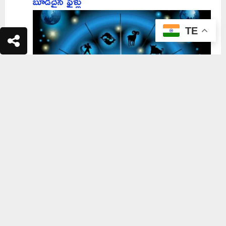
బూడిదైన ఫైళ్లు
TE
Today Horoscope: ఈరోజు పన్నెండు
రాశులకు ఎలా ఉంటుంది? మీ రాశి ఫలాలు
చూసుకున్నారా?