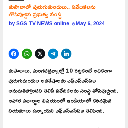
మసాలాలో పురుగుమందులు.. నివేదికలను
తోసిపుచ్చిన ప్రభుత్వ సంస్థ
by
SGS TV NEWS online
May 6, 2024
Facebook
WhatsApp
Twitter
Telegram
LinkedIn
మసాలాలు, సుంగధద్రవ్యాల్లో 10 రెట్లకంటే అధికంగా
పురుగుమందుల అవశేషాలను ఎఫ్ఎస్ఎస్ఏఐ
అనుమతిస్తోందని తెలిపే నివేదికలను సంస్థ తోసిపుచ్చింది.
ఆహార పదార్థాల విషయంలో ఇండియాలో కఠినమైన
నియమాలు ఉన్నాయని ఎఫ్ఎస్ఎస్ఏఐ తెలిపింది.