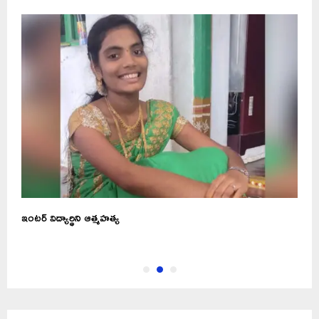
..
ఇంటర్‌ విద్యార్థిని ఆత్మహత్య
T
క