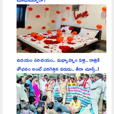
ఉదయం పరిచయం.. మధ్యాహ్నం పెళ్లి.. రాత్రికి
శోభనం అంటే పరిగెత్తిన వరుడు.. తీరా చూస్తే..!