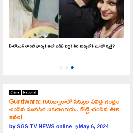
హీరోయిన్ లాంటి భార్య! ఆటో నడిపే భర్త! వీరి మధ్యలోకి మూడో వ్యక్తి?
Crime
National
Gurdwara: గురుద్వారాలో సిక్కుల పవిత్ర గంథ్రం
చింపిన మానసిక వికలాంగుడు.. కొట్టి చంపిన ఊరి
జనం!
by
SGS TV NEWS online
May 6, 2024