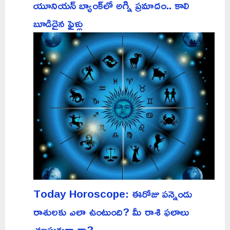
యూనియన్ బ్యాంక్‌లో అగ్ని ప్రమాదం.. కాలి
బూడిదైన ఫైళ్లు
Today Horoscope: ఈరోజు పన్నెండు
రాశులకు ఎలా ఉంటుంది? మీ రాశి ఫలాలు
చూసుకున్నారా?