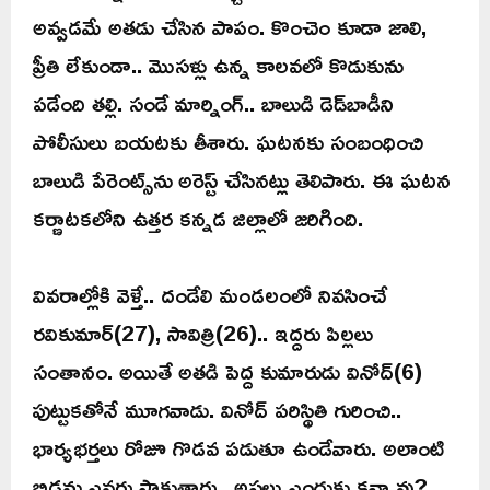
అవ్వడమే అతడు చేసిన పాపం. కొంచెం కూడా జాలి,
ప్రీతి లేకుండా.. మొసళ్లు ఉన్న కాలవలో కొడుకును
పడేంది తల్లి. సండే మార్నింగ్.. బాలుడి డెడ్‌బాడీని
పోలీసులు బయటకు తీశారు. ఘటనకు సంబంధించి
బాలుడి పేరెంట్స్‌ను అరెస్ట్ చేసినట్లు తెలిపారు. ఈ ఘటన
కర్ణాటకలోని ఉత్తర కన్నడ జిల్లాలో జరిగింది.
వివరాల్లోకి వెళ్తే.. దండేలి మండలంలో నివసించే
రవికుమార్(27), సావిత్రి(26).. ఇద్దరు పిల్లలు
సంతానం. అయితే అతడి పెద్ద కుమారుడు వినోద్(6)
పుట్టుకతోనే మూగవాడు. వినోద్ పరిస్థితి గురించి..
భార్యభర్తలు రోజూ గొడవ పడుతూ ఉండేవారు. అలాంటి
బిడ్డను ఎవరు సాకుతారు.. అసలు ఎందుకు కన్నావు?