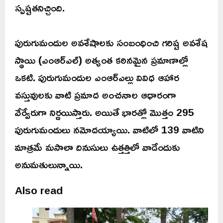
స్పష్టతనిచ్చింది.
పురుగుమందుల అవశేషాలకు సంబంధించి గరిష్ట అవశేష
స్థాయి (ఎంఆర్ఎల్) అత్యంత కఠినమైన ప్రమాణాల్లో
ఒకటి. పురుగుమందుల ఎంఆర్ఎల్లు వివిధ ఆహార
వస్తువులకు వాటి ప్రమాద అంచనాల ఆధారంగా
వేర్వేరుగా నిర్ణయిస్తారు. అయితే భారత్లో మొత్తం 295
పురుగుమందులు నమోదయ్యాయి. వాటిలో 139 వాటిని
మాత్రమే మసాలా దినుసులు ఉత్తత్తిలో వాడేందుకు
అనుమతులున్నాయి.
Also read