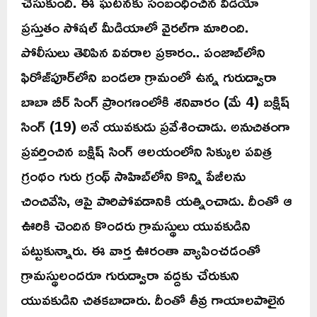
చేసుకుంది. ఈ ఘటనకు సంబంధించిన వీడియో
ప్రస్తుతం సోషల్‌ మీడియాలో వైరల్‌గా మారింది.
పోలీసులు తెలిపిన వివరాల ప్రకారం.. పంజాబ్‌లోని
ఫిరోజ్‌పూర్‌లోని బండలా గ్రామంలో ఉన్న గురుద్వారా
బాబా బీర్ సింగ్ ప్రాంగణంలోకి శనివారం (మే 4) బక్షిష్
సింగ్ (19) అనే యువకుడు ప్రవేశించాడు. అనుచితంగా
ప్రవర్తించిన బక్షిష్‌ సింగ్‌ ఆలయంలోని సిక్కుల పవిత్ర
గ్రంథం గురు గ్రంథ్ సాహిబ్‌లోని కొన్ని పేజీలను
చించివేసి, ఆపై పారిపోవడానికి యత్నించాడు. దీంతో ఆ
ఊరికి చెందిన కొందరు గ్రామస్థులు యువకుడిని
పట్టుకున్నారు. ఈ వార్త ఊరంతా వ్యాపించడంతో
గ్రామస్థులందరూ గురుద్వారా వద్దకు చేరుకుని
యువకుడిని చితకబాదారు. దీంతో తీవ్ర గాయాలపాలైన