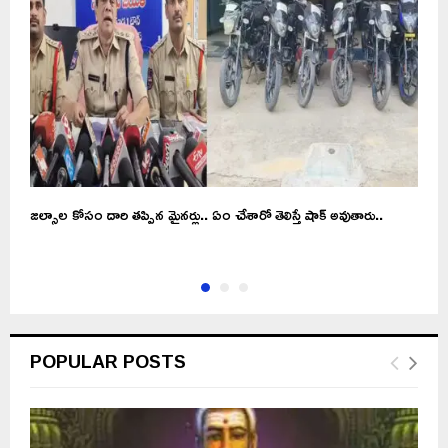
జల్సాల కోసం దారి తప్పిన మైనర్లు.. ఏం చేశారో తెలిస్తే షాక్ అవుతారు..
A
క
POPULAR POSTS