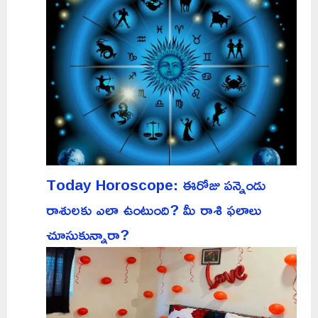
Today Horoscope: ఈరోజు పన్నెండు
రాశులకు ఎలా ఉంటుంది? మీ రాశి ఫలాలు
చూసుకున్నారా?