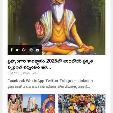
బ్రహ్మంగారి కాలజ్ఞానం 2025లో జరగబోయే ప్రకృతి
సృష్టించే విధ్వంసం ఇదే...
April 8, 2025
0
Facebook WhatsApp Twitter Telegram LinkedIn
ప్రపంచంలో ఎక్కడ ఏ వింతలు విశేషాలు చోటు చేసుకున్నా వెంటనే...