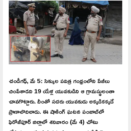
చండీగఢ్‌, మే 5: సిక్కుల పవిత్ర గంథ్రంలోని పేజీలు
చింపేశాడని 19 యేళ్ల యువకుడిని ఆ గ్రామస్థులంతా
చావగొట్టారు. దీంతో సదరు యువకుడు అక్కడికక్కడే
ప్రాణాలొదిలాడు. ఈ షాకింగ్ ఘటన పంజాబ్‌లో
ఫిరోజ్‌పూర్‌ జిల్లాలో శనివారం (మే 4) చోటు