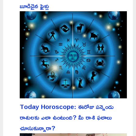
బూడిదైన ఫైళ్లు
Today Horoscope: ఈరోజు పన్నెండు
రాశులకు ఎలా ఉంటుంది? మీ రాశి ఫలాలు
చూసుకున్నారా?