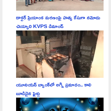
డాక్టర్ ప్రియాంక మరణంపై హత్య కేసుగా నమోదు
చెయ్యాలి KVPS డిమాండ్
యూనియన్ బ్యాంక్‌లో అగ్ని ప్రమాదం.. కాలి
బూడిదైన ఫైళ్లు