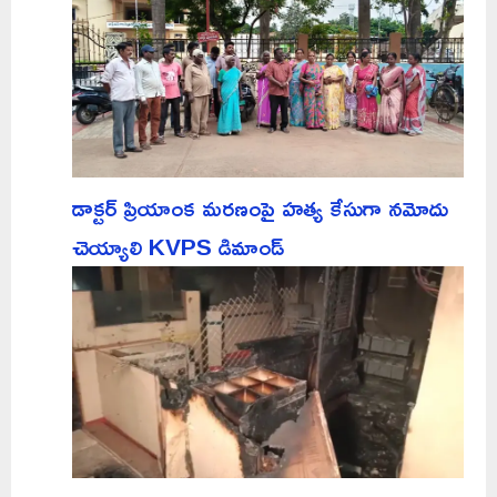
డాక్టర్ ప్రియాంక మరణంపై హత్య కేసుగా నమోదు
చెయ్యాలి KVPS డిమాండ్