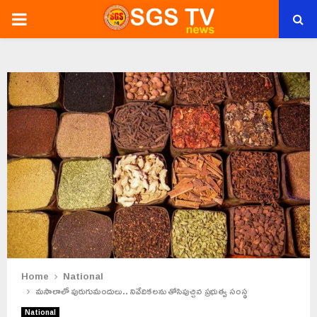
PRIMARY
MENU
Home
National
మసాలాలో పురుగుమందులు.. నివేదికలను తోసిపుచ్చిన ప్రభుత్వ సంస్థ
National