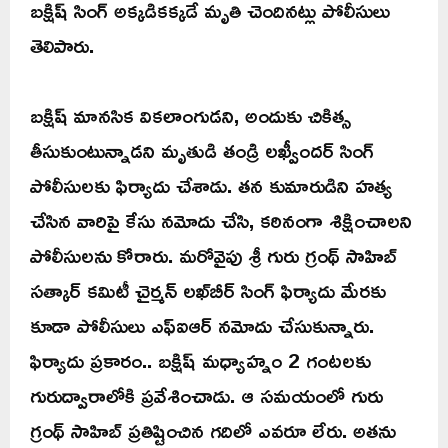
బక్షిష్‌ సింగ్‌ అక్కడికక్కడే మృతి చెందినట్లు పోలీసులు
తెలిపారు.
బక్షిష్ మానసిక వికలాంగుడని, అందుకు చికిత్స
తీసుకుంటున్నాడని మృతుడి తండ్రి లఖ్వీందర్ సింగ్
పోలీసులకు ఫిర్యాదు చేశాడు. తన కుమారుడిని హత్య
చేసిన వారిపై కేసు నమోదు చేసి, కఠినంగా శిక్షించాలని
పోలీసులను కోరారు. మరోవైపు శ్రీ గురు గ్రంథ్ సాహిబ్
సత్కార్ కమిటీ చైర్మన్ లఖ్‌బీర్ సింగ్ ఫిర్యాదు మేరకు
కూడా పోలీసులు ఎఫ్‌ఐఆర్ నమోదు చేసుకున్నారు.
ఫిర్యాదు ప్రకారం.. బక్షిష్ మధ్యాహ్నం 2 గంటలకు
గురుద్వారాలోకి ప్రవేశించాడు. ఆ సమయంలో గురు
గ్రంథ్ సాహిబ్ ప్రతిష్టించిన గదిలో ఎవరూ లేరు. అతను