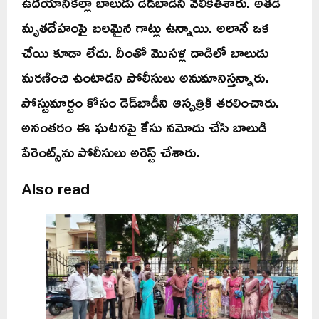
ఉదయానికల్లా బాలుడు డెడ్‌బాడీని వెలికితీశారు. అతడి
మృతదేహంపై బలమైన గాట్లు ఉన్నాయి. అలానే ఒక
చేయి కూడా లేదు. దీంతో మొసళ్ల దాడిలో బాలుడు
మరణించి ఉంటాడని పోలీసులు అనుమానిస్తన్నారు.
పోస్టుమార్టం కోసం డెడ్‌బాడీని ఆస్పత్రికి తరలించారు.
అనంతరం ఈ ఘటనపై కేసు నమోదు చేసి బాలుడి
పేరెంట్స్‌ను పోలీసులు అరెస్ట్ చేశారు.
Also read