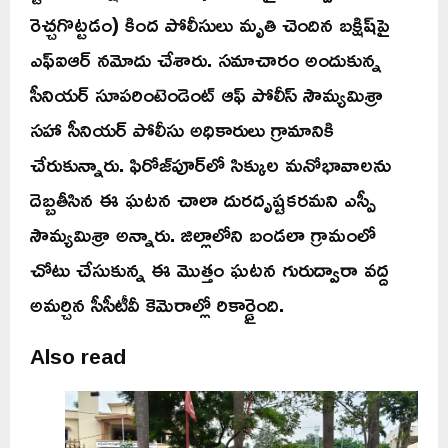
రెచ్చగొట్టడం) కింద పోలీసులు మృతి చెందిన బక్షిష్‌పై
ఎఫ్ఐఆర్ నమోదు చేశారు. సమాచారం అందుకున్న
సీనియర్‌ సూపరింటెండెంట్‌ ఆఫ్‌ పోలీస్‌ సౌమ్యమిశ్రా
సహా సీనియర్‌ పోలీసు అధికారులు గ్రామానికి
చేరుకున్నారు. ఫిరోజ్‌పూర్‌లో సిక్కుల మనోభావాలను
దెబ్బతీసిన ఈ ఘటన చాలా దురదృష్టకరమని ఎస్పీ
సౌమ్యమిశ్రా అన్నారు. జిల్లాలోని బండలా గ్రామంలో
చోటు చేసుకున్న ఈ మొత్తం ఘటన గురుద్వారా వద్ద
అమర్చిన సీసీటీవీ కెమెరాల్లో రికార్డైంది.
Also read