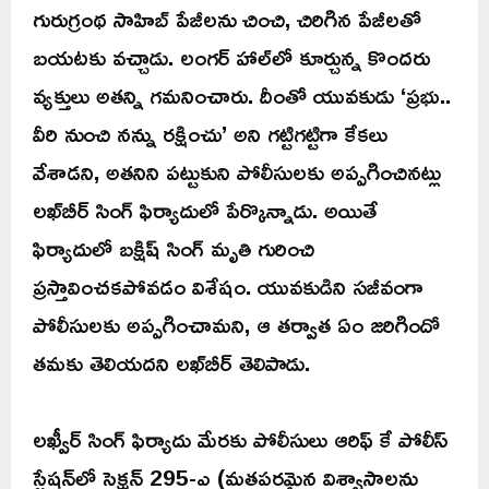
గురుగ్రంథ సాహిబ్ పేజీలను చించి, చిరిగిన పేజీలతో
బయటకు వచ్చాడు. లంగర్ హాల్‌లో కూర్చున్న కొందరు
వ్యక్తులు అతన్ని గమనించారు. దీంతో యువకుడు ‘ప్రభు..
వీరి నుంచి నన్ను రక్షించు’ అని గట్టిగట్టిగా కేకలు
వేశాడని, అతనిని పట్టుకుని పోలీసులకు అప్పగించినట్లు
లఖ్‌బీర్ సింగ్ ఫిర్యాదులో పేర్కొన్నాడు. అయితే
ఫిర్యాదులో బక్షిష్ సింగ్ మృతి గురించి
ప్రస్తావించకపోవడం విశేషం. యువకుడిని సజీవంగా
పోలీసులకు అప్పగించామని, ఆ తర్వాత ఏం జరిగిందో
తమకు తెలియదని లఖ్‌బీర్‌ తెలిపాడు.
లఖ్వీర్ సింగ్ ఫిర్యాదు మేరకు పోలీసులు ఆరిఫ్ కే పోలీస్
స్టేషన్‌లో సెక్షన్ 295-ఎ (మతపరమైన విశ్వాసాలను