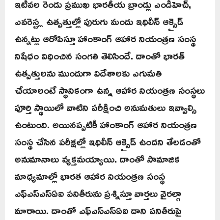
ఇటీవల రెండు ప్రముఖ భారతీయ బ్రాండ్లు ఎండీహెచ్,
ఎవరెస్ట్ల ఉత్పత్తుల్లో పురుగు మందు ఇథిలీన్ ఆక్సైడ్
ఉన్నట్లు ఆరోపిస్తూ హాంకాంగ్ ఆహార నియంత్రణ సంస్థ
నిషేధం విధించిన సంగతి తెలిసిందే. దాంతో భారత్
ఉత్పత్తులను ముందుగా విదేశాలకు ఎగుమతి
చేయాలంటే స్థానికంగా ఉన్న ఆహార నియంత్రణ సంస్థలు
పూర్తి స్థాయిలో వాటిని పరీక్షించి అనుమతులు ఇవ్వాల్సి
ఉంటుంది. అయినప్పటికీ హాంకాంగ్ ఆహార నియంత్రణ
సంస్థ చేసిన పరీక్షల్లో ఇథిలీన్ ఆక్సైడ్ ఉందని తేలడంతో
అనుమానాలు వ్యక్తమయ్యాయి. దాంతో సామాజిక
మాధ్యమాల్లో భారత ఆహార నియంత్రణ సంస్థ
ఎఫ్ఎస్ఎస్ఏఐ పనితీరును ప్రశ్నిస్తూ వార్తలు వైరల్గా
మారాయి. దాంతో ఎఫ్ఎస్ఎస్ఏఐ దాని పనితీరుపై