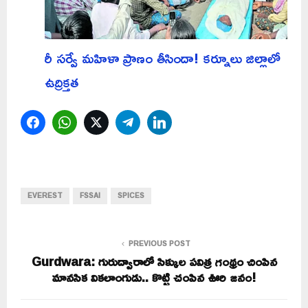
రీ సర్వే మహిళా ప్రాణం తీసిందా! కర్నూలు జిల్లాలో
ఉద్రిక్తత
Facebook
WhatsApp
Twitter
Telegram
LinkedIn
EVEREST
FSSAI
SPICES
PREVIOUS POST
Gurdwara: గురుద్వారాలో సిక్కుల పవిత్ర గంథ్రం చింపిన
మానసిక వికలాంగుడు.. కొట్టి చంపిన ఊరి జనం!