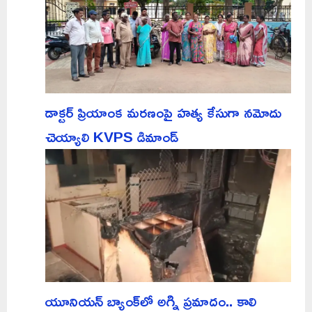
డాక్టర్ ప్రియాంక మరణంపై హత్య కేసుగా నమోదు
చెయ్యాలి KVPS డిమాండ్
యూనియన్ బ్యాంక్‌లో అగ్ని ప్రమాదం.. కాలి