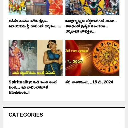
సతీదేవి దంతం పడిన క్షేత్రం..
మావూళ్ళమ్మకు జేష్ఠమాసంలో జాతర..
వినాయకుడు స్త్రీ రూపంలో దర్శనం.....
ఆశాఢంలో ప్రత్యేక అలంకరణ..
దర్శనానికి పోటెత్తిన...
Spirituality: మడి వంట అంటే
నేటి జాతకములు…15 మే, 2024
ఏంటి… ఇది పాటించకపోతే
ఏమవుతుంది..!
CATEGORIES