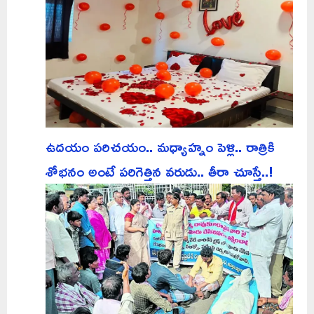
ఉదయం పరిచయం.. మధ్యాహ్నం పెళ్లి.. రాత్రికి
శోభనం అంటే పరిగెత్తిన వరుడు.. తీరా చూస్తే..!