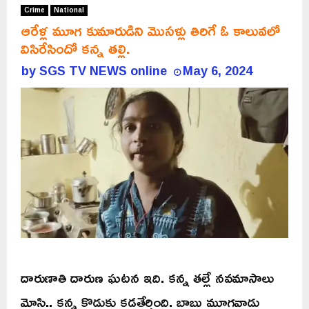
Crime
National
ఆరేళ్ల మూగ కుమారుడిని మొసళ్లు తిరిగే ఓ కాలువలో
విసిరేసిందో కన్న తల్లి.
by
SGS TV NEWS online
May 6, 2024
దారుణాతి దారుణ ఘటన ఇది. కన్న తల్లే నవమాసాలు
మోసి.. కన్న కొడుకు కడతేర్చింది. బాబు మూగవాడు