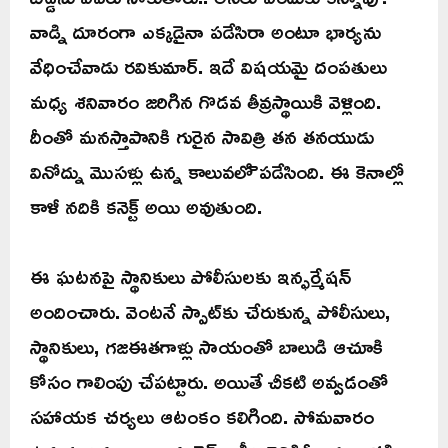
వాడ్ని దూరంగా ఎక్కడైనా పడేసిరా అంటూ భార్యను
వేధించేవాడు రవికుమార్. ఇదే విషయమై దంపతులు
మధ్య శనివారం జరిగిన గొడవ తీవ్రస్థాయికి వెళ్లింది.
దీంతో మనస్తాపానికి గురైన సావిత్రి తన తనయుడు
వినోద్ను మొసళ్లు ఉన్న కాలువలోె పడేసింది. ఈ కెనాల్లో
కాళీ నదికి కనెక్ట్ అయి అవుతుంది.
ఈ ఘటనపై స్థానికులు పోలీసులకు ఇన్ఫర్మేషన్
అందించారు. వెంటనే స్పాట్‌కు చేరుకున్న పోలీసులు,
స్థానికులు, గజఈతగాళ్లు సాయంతో బాలుడి ఆచూకి
కోసం గాలింపు చేపట్టారు. అయితే చీకటి అవ్వడంతో
సహాయక చర్యలు ఆటంకం కలిగింది. సోమవారం