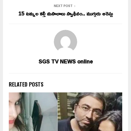
NEXT POST
15 టన్నుల కల్తీ మసాలాలు స్వాధీనం.. ముగ్గురు అరెస్టు
SGS TV NEWS online
RELATED POSTS