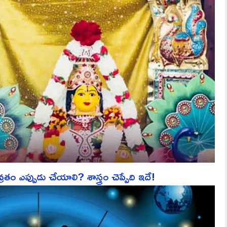
వ్రతం ఎప్పుడు చేయాలి? శాస్త్రం చెప్పేది ఇదే!