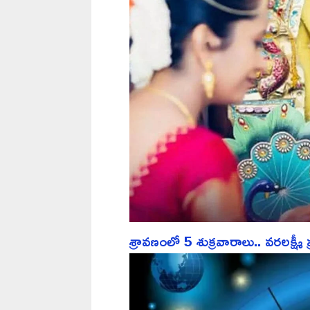
శ్రావణంలో 5 శుక్రవారాలు.. వరలక్ష్మీ 