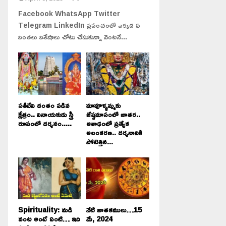
Facebook WhatsApp Twitter
Telegram LinkedIn ప్రపంచంలో ఎక్కడ ఏ
వింతలు విశేషాలు చోటు చేసుకున్నా వెంటనే...
సతీదేవి దంతం పడిన
మావూళ్ళమ్మకు
క్షేత్రం.. వినాయకుడు స్త్రీ
జేష్ఠమాసంలో జాతర..
రూపంలో దర్శనం.....
ఆశాఢంలో ప్రత్యేక
అలంకరణ.. దర్శనానికి
పోటెత్తిన...
Spirituality: మడి
నేటి జాతకములు…15
వంట అంటే ఏంటి… ఇది
మే, 2024