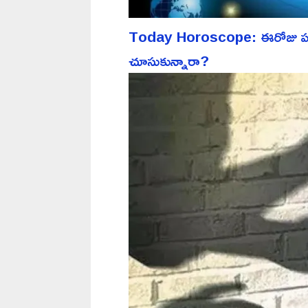
Today Horoscope: ఈరోజు పన్న
చూసుకున్నారా?