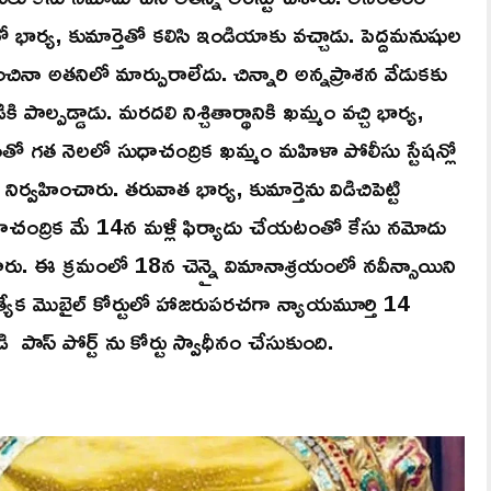
ార్య, కుమార్తెతో కలిసి ఇండియాకు వచ్చాడు. పెద్దమనుషుల
ినా అతనిలో మార్పురాలేదు. చిన్నారి అన్నప్రాశన వేడుకకు
పాల్పడ్డాడు. మరదలి నిశ్చితార్థానికి ఖమ్మం వచ్చి భార్య,
 దీంతో గత నెలలో సుధాచంద్రిక ఖమ్మం మహిళా పోలీసు స్టేషన్లో
ిర్వహించారు. తరువాత భార్య, కుమార్తెను విడిచిపెట్టి
ుధాచంద్రిక మే 14న మళ్లీ ఫిర్యాదు చేయటంతో కేసు నమోదు
ేశారు. ఈ క్రమంలో 18న చెన్నై విమానాశ్రయంలో నవీన్సాయిని
త్యేక మొబైల్ కోర్టులో హాజరుపరచగా న్యాయమూర్తి 14
 పాస్ పోర్ట్ ను కోర్టు స్వాధీనం చేసుకుంది.