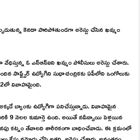
్పడుతున్న కెనడా పారిపోతుండగా అరెస్టు చేసిన ఖమ్మం
ేధిస్తున్న ఓ ఎన్ఆన్ఐని ఖమ్మం పోలీసులు అరెస్టు చేశారు.
దిన సాఫ్ట్వేర్ ఉద్యోగిని సుధాచంద్రికకు ఏపీలోని ఒంగోలుకు
2లో వివాహమైంది.
్కడే బ్యాంకు ఉద్యోగిగా పనిచేస్తున్నాడు. వివాహమైన
ీరికి 9 నెలల కుమార్తె ఉంది. అయితే నవీన్సాయి పెళ్లయిన
అదనపు కట్నం తేవాలని శారీరకంగా బాధించేవాడు. ఈ క్రమంలో
సులు కేసు నమోదు చేసి అతన్ని అరెస్టు చేశారు. అనంతరం