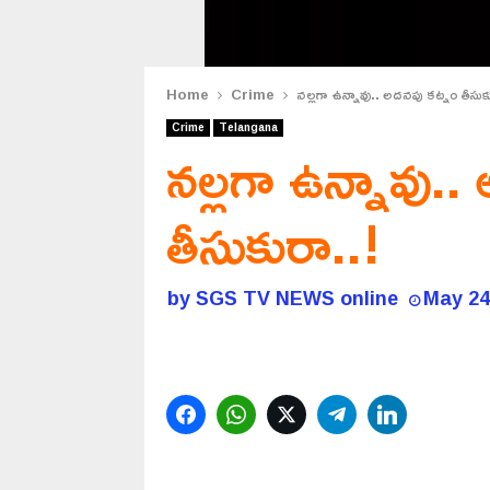
Home
Crime
నల్లగా ఉన్నావు.. అదనపు కట్నం తీసుక
Crime
Telangana
నల్లగా ఉన్నావు..
తీసుకురా..!
by
SGS TV NEWS online
May 24
Facebook
WhatsApp
Twitter
Telegram
LinkedIn