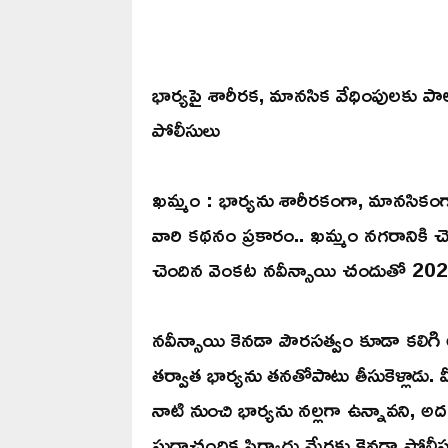
భార్యపై శారీరక, మానసిక వేధింపులకు పాల
పోలీసులు
ఖమ్మం : భార్యను శారీరకంగా, మానసికంగా వ
వారి కథనం ప్రకారం.. ఖమ్మం నగరానికి చెం
చెందిన వెంకట నవీన్సాయి చందుతో 202
నవీన్సాయి కెనడా పౌరసత్వం కూడా కలిగి అక
తర్వాత భార్యను తనతోపాటు తీసుకెళ్లాడు. వ
నాటి నుంచి భార్యను నల్లగా ఉన్నావని, 
సుధాచంద్రిక ఫిర్యాదు మేరకు కెనడా పోలీ