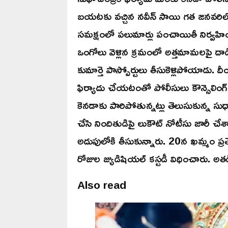
బయటకు వచ్చిన నవీన్ సాయి గత జనవరిలో భ
సమక్షంలో పలుమార్లు పంచాయితీ నిర్వహించ
ఒంగోలు వెళ్లిన క్రమంలో అత్తమామలపై దాడికి 
కుమార్తె పాస్పోర్టులు తీసుకెళ్లిపోయాడు.
ఫిర్యాదు చేయటంతో పోలీసులు కౌన్సెలింగ్ న
కెనడాకు పారిపోతున్నట్లు తెలుసుకున్న స
చేసి నిందితుడిపై లుకౌట్ నోటీసు జారీ చ
అదుపులోకి తీసుకున్నారు. 20న ఖమ్మం ప్ర
రోజుల జ్యుడిషియల్ కస్టడీ విధించారు. అతడి
Also read