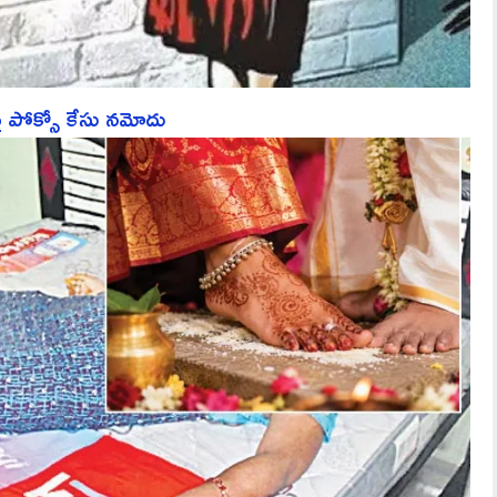
పై పోక్సో కేసు నమోదు