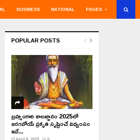
AL
BUSINESS
NATIONAL
PAGES
POPULAR POSTS
బ్రహ్మంగారి కాలజ్ఞానం 2025లో
జరగబోయే ప్రకృతి సృష్టించే విధ్వంసం
ఇదే...
April 8, 2025
0