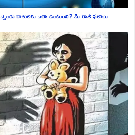
ెండు రాశులకు ఎలా ఉంటుంది? మీ రాశి ఫలాలు