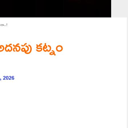
ురా..!
 అదనపు కట్నం
, 2026