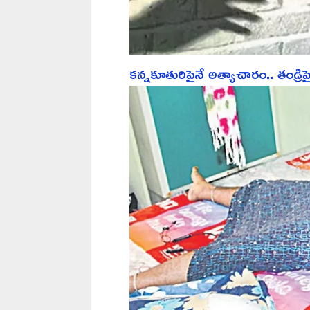
కన్నకూతురిపైనే అత్యాచారం.. తండ్రి