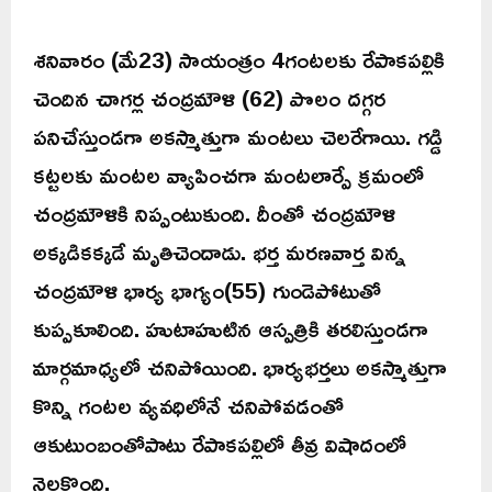
శనివారం (మే23) సాయంత్రం 4గంటలకు రేపాకపల్లికి
చెందిన చాగర్ల చంద్రమౌళి (62) పొలం దగ్గర
పనిచేస్తుండగా అకస్మాత్తుగా మంటలు చెలరేగాయి. గడ్డి
కట్టలకు మంటల వ్యాపించగా మంటలార్పే క్రమంలో
చంద్రమౌళికి నిప్పంటుకుంది. దీంతో చంద్రమౌళి
అక్కడికక్కడే మృతిచెందాడు. భర్త మరణవార్త విన్న
చంద్రమౌళి భార్య భాగ్యం(55) గుండెపోటుతో
కుప్పకూలింది. హుటాహుటిన ఆస్పత్రికి తరలిస్తుండగా
మార్గమాధ్యలో చనిపోయింది. భార్యభర్తలు అకస్మాత్తుగా
కొన్ని గంటల వ్యవధిలోనే చనిపోవడంతో
ఆకుటుంబంతోపాటు రేపాకపల్లిలో తీవ్ర విషాదంలో
నెలకొంది.