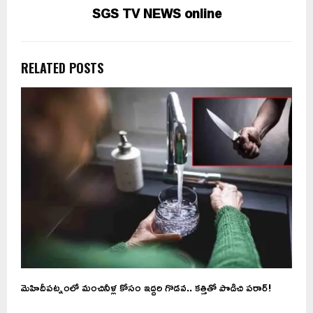
SGS TV NEWS online
RELATED POSTS
ు
మెహిదీప‌ట్నంలో మంచినీళ్ల కోసం ఇద్దరి గొడవ.. కత్తితో పొడిచి పరార్‌!