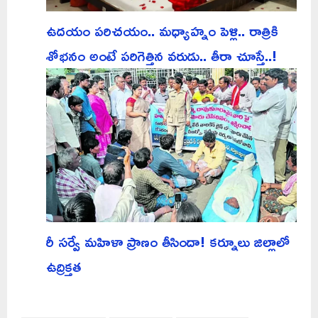
ఉదయం పరిచయం.. మధ్యాహ్నం పెళ్లి.. రాత్రికి
శోభనం అంటే పరిగెత్తిన వరుడు.. తీరా చూస్తే..!
రీ సర్వే మహిళా ప్రాణం తీసిందా! కర్నూలు జిల్లాలో
ఉద్రిక్తత