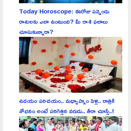
Today Horoscope: ఈరోజు పన్నెండు
రాశులకు ఎలా ఉంటుంది? మీ రాశి ఫలాలు
చూసుకున్నారా?
ఉదయం పరిచయం.. మధ్యాహ్నం పెళ్లి.. రాత్రికి
శోభనం అంటే పరిగెత్తిన వరుడు.. తీరా చూస్తే..!