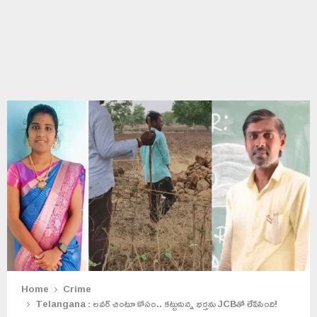
Home
Crime
Telangana : లవర్ చింటూ కోసం.. కట్టుకున్న భర్తను JCBతో లేపేసింది!