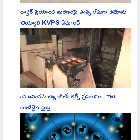
డాక్టర్ ప్రియాంక మరణంపై హత్య కేసుగా నమోదు
చెయ్యాలి KVPS డిమాండ్
యూనియన్ బ్యాంక్‌లో అగ్ని ప్రమాదం.. కాలి
బూడిదైన ఫైళ్లు