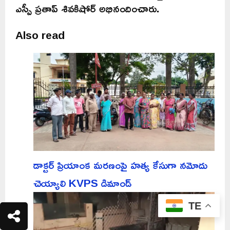
ఎస్పీ ప్రతాప్ శివకిషోర్ అభినందించారు.
Also read
డాక్టర్ ప్రియాంక మరణంపై హత్య కేసుగా నమోదు
చెయ్యాలి KVPS డిమాండ్
TE