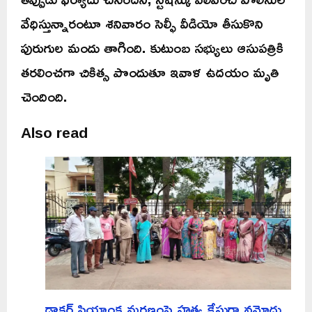
వేధిస్తున్నారంటూ శనివారం సెల్ఫీ వీడియో తీసుకొని
పురుగుల మందు తాగింది. కుటుంబ సభ్యులు ఆసుపత్రికి
తరలించగా చికిత్స పొందుతూ ఇవాళ ఉదయం మృతి
చెందింది.
Also read
డాక్టర్ ప్రియాంక మరణంపై హత్య కేసుగా నమోదు