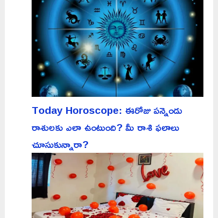
Today Horoscope: ఈరోజు పన్నెండు
రాశులకు ఎలా ఉంటుంది? మీ రాశి ఫలాలు
చూసుకున్నారా?