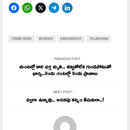
Facebook
WhatsApp
Twitter
Telegram
LinkedIn
CRIME NEWS
MURDER
SANGAREDDY
TELANGANA
PREVIOUS POST
మంటల్లో కాలి భర్త మృతి.. తట్టుకోలేక గుండెపోటుతో
భార్య..రెండు గంటల్లో రెండు ప్రాణాలు
NEXT POST
నల్లగా ఉన్నావు.. అదనపు కట్నం తీసుకురా..!