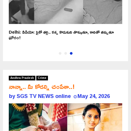
Delhi: వీడియో: సైకో తల్లి.. కన్న కొడుకుని తొక్కుతూ, కాలితో తన్నుతూ
ఘోరం!
Andhra Pradesh
Crime
నాన్నా.. మీ కోడల్ని చంపేశా..!
by
SGS TV NEWS online
May 24, 2026