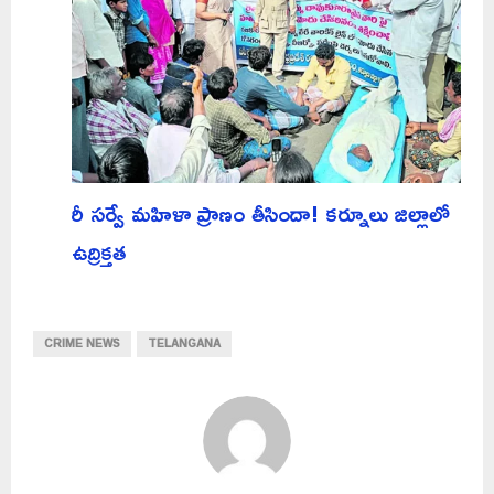
రీ సర్వే మహిళా ప్రాణం తీసిందా! కర్నూలు జిల్లాలో
ఉద్రిక్తత
CRIME NEWS
TELANGANA