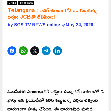
Crime
Telangana
Telangana : లవర్ చింటూ కోసం.. కట్టుకున్న
భర్తను JCBతో లేపేసింది!
by
SGS TV NEWS online
May 24, 2026
Facebook
WhatsApp
Twitter
Telegram
LinkedIn
వివాహేతర సంబంధానికి అడ్డుగా ఉన్నాడనే కారణంతో ఓ
భార్య తన ప్రియుడితో కలిసి కట్టుకున్న భర్తను అత్యంత
దారుణంగా హత్య చేసింది. ఈ దారుణమైన ఘటన