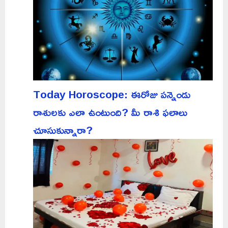
Today Horoscope: ఈరోజు పన్నెండు
రాశులకు ఎలా ఉంటుంది? మీ రాశి ఫలాలు
చూసుకున్నారా?