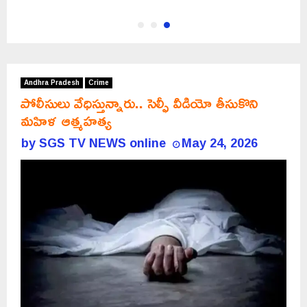
Andhra Pradesh
Crime
పోలీసులు వేధిస్తున్నారు.. సెల్ఫీ వీడియో తీసుకొని
మహిళ ఆత్మహత్య
by
SGS TV NEWS online
May 24, 2026