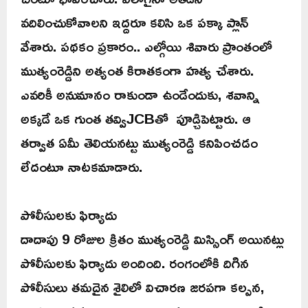
వదిలించుకోవాలని ఇద్దరూ కలిసి ఒక పక్కా ప్లాన్
వేశారు. పథకం ప్రకారం.. ఎల్గోయి శివారు ప్రాంతంలో
ముత్యంరెడ్డిని అత్యంత కిరాతకంగా హత్య చేశారు.
ఎవరికీ అనుమానం రాకుండా ఉండేందుకు, శవాన్ని
అక్కడే ఒక గుంత తవ్విJCBతో పూడ్చిపెట్టారు. ఆ
తర్వాత ఏమీ తెలియనట్టు ముత్యంరెడ్డి కనిపించడం
లేదంటూ నాటకమాడారు.
పోలీసులకు ఫిర్యాదు
దాదాపు 9 రోజుల క్రితం ముత్యంరెడ్డి మిస్సింగ్ అయినట్లు
పోలీసులకు ఫిర్యాదు అందింది. రంగంలోకి దిగిన
పోలీసులు తమదైన శైలిలో విచారణ జరపగా కల్పన,