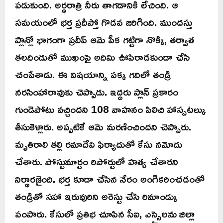
పడుకుంది. అర్ధరాత్రి నీరు తాగడానికి లేచింది. ఆ
సమయంలో భర్త ప్రదీప్తో గొడవ జరిగింది. ముందస్తు
ప్లాన్లో భాగంగా ప్రదీప్ ఆమె పీక గట్టిగా నొక్కి, తర్వాత
తలదిండుతో ముఖంపై అదిమి ఊపిరాడకుండా చేసి
చంపేశాడు. ఈ విషయాన్ని పక్క గదిలో తండ్రి
నరసింహారావుకు చెప్పాడు. ఇద్దరు ప్లాన్ ప్రకారం
గుండెపోటు వచ్చిందని 108 వాహనం పిలిచి హాస్పటల్కు
తీసుకెళ్లారు. అప్పటికే ఆమె మరణించిందని చెప్పారు.
మృతిరాలి తల్లి రమాదేవి ఫిర్యాదుతో కేసు నమోదు
చేశారు. పోస్టుమార్టం రిపోర్టులో హత్య చేశారని
నిర్ధారణైంది. భర్త కూడా చేసిన నేరం అంగికరించడంతో
తండ్రితో సహా ఇరువురిని అరెస్టు చేసి రిమాండ్కు
పంపారు. కేసులో ప్రతిభ చూపిన సీఐ, ఎస్సైలను జిల్లా