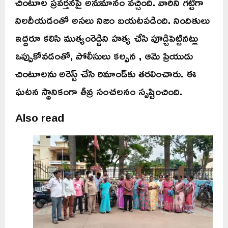
చింటూల ప్రవర్తనపై అనుమానం వచ్చింది. వారిని గట్టిగా
నిలదీయడంతో అసలు నిజం బయటపడింది. నిందితులు
ఇద్దరూ కలిసి ముత్యంరెడ్డిని హత్య చేసి పూడ్చిపెట్టినట్లు
ఒప్పుకోవడంతో, పోలీసులు కల్పన , ఆమె ప్రియుడు
చింటూలను అరెస్ట్ చేసి రిమాండ్‌కు తరలించారు. ఈ
ఘటన స్థానికంగా తీవ్ర సంచలనం సృష్టించింది.
Also read