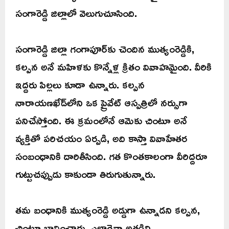
సంగారెడ్డి జిల్లాలో వెలుగుచూసింది.
సంగారెడ్డి జిల్లా గంగాపూర్‌కు చెందిన ముత్యంరెడ్డికి,
కల్పన అనే మహిళకు కొన్నేళ్ల క్రితం వివాహమైంది. వీరికి
ఇద్దరు పిల్లలు కూడా ఉన్నారు. కల్పన
నారాయణఖేడ్‌లోని ఒక ప్రైవేట్ ఆస్పత్రిలో నర్సుగా
పనిచేస్తోంది. ఈ క్రమంలోనే ఆమెకు చింటూ అనే
వ్యక్తితో పరిచయం ఏర్పడి, అది కాస్తా వివాహేతర
సంబంధానికి దారితీసింది. గత కొంతకాలంగా వీరిద్దరూ
గుట్టుచప్పుడు కాకుండా తిరుగుతున్నారు.
తమ బంధానికి ముత్యంరెడ్డి అడ్డుగా ఉన్నాడని కల్పన,
చింటూ భావించారు. ఎలాగైనా అతడిని