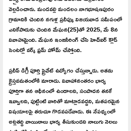
వెల్లడించారు. మండవల్లి మండలం నాగభూషణపురం
గ్రామానికి చెందిన నగుళ్ల ప్రదీప్కు విజయవాడ సమీపంలో
ఎనికేపాడుకు చెందిన మేఘన(25)తో 2025, మే 8న
వివాహమైంది. మేఘన ఇంజనీరింగ్ చేసి హెచ్ఐర్ క్లౌడ్
సెంటర్లో వర్క్ ఫ్రమ్ హోమ్ చేస్తోంది.
ప్రదీప్ డిగ్రీ పూర్తి ప్రైవేట్ ఉద్యోగం చేస్తున్నాడు. అతను
క్రైస్తవమతంలోకి మారాడు. వివాహానంతరం భార్య
పూర్తిగా తన ఆధీనంలో ఉండాలని, సంపాదన తనకే
ఇవ్వాలని, పుట్టింటి వారితో మాట్లాడవద్దని, మతపరమైన
విషయాలపై తరుచూ గొడవపడేవాడు. ఈ నేపథ్యంలో
అట్లతద్ది వాయినాలు భార్య తీసుకుందని నాలుగు నెలలు