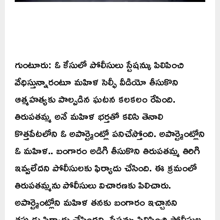
గుంటూరు: ఓ కేసులో పోలీసులు స్టేషన్కు పిలిపించి
వేధిస్తున్నారంటూ మహిళ సెల్ఫీ వీడియో తీసుకొని
ఆత్మహత్యకు పాల్పడిన ఘటన కలకలం రేపింది.
తిరుపతమ్మ అనే మహిళ భర్తతో కలిసి తెనాలి
కొత్తపేటలోని ఓ అపార్ట్మెంట్లో పనిచేస్తోంది. అపార్ట్మెంట్లోని
ఓ మహిళ.. బంగారం అడిగి తీసుకొని తిరుపతమ్మ తిరిగి
ఇవ్వలేదని పోలీసులకు ఫిర్యాదు చేసింది. ఈ క్రమంలో
తిరుపతమ్మను పోలీసులు విచారణకు పిలిచారు.
అపార్ట్మెంట్లోని మహిళ తనకు బంగారం ఇచ్చానని
తప్పుడు ఫిర్యాదు చేసిందని, స్టేషన్కు పిలిపించి పోలీసుల