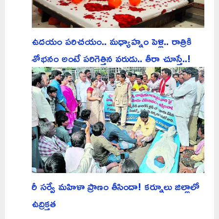
ఉదయం పరిచయం.. మధ్యాహ్నం పెళ్లి.. రాత్రికి
శోభనం అంటే పరిగెత్తిన వరుడు.. తీరా చూస్తే..!
రీ సర్వే మహిళా ప్రాణం తీసిందా! కర్నూలు జిల్లాలో
ఉద్రిక్తత