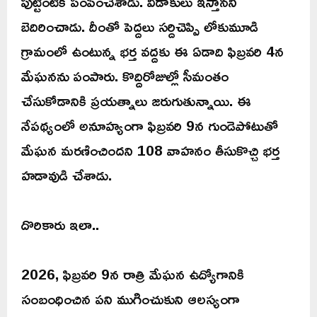
పుట్టింటికి పంపించేశాడు. విడాకులు ఇస్తానని
బెదిరించాడు. దీంతో పెద్దలు సర్దిచెప్పి లోకుమూడి
గ్రామంలో ఉంటున్న భర్త వద్దకు ఈ ఏడాది ఫిబ్రవరి 4న
మేఘనను పంపారు. కొద్దిరోజుల్లో సీమంతం
చేసుకోడానికి ప్రయత్నాలు జరుగుతున్నాయి. ఈ
నేపథ్యంలో అనూహ్యంగా ఫిబ్రవరి 9న గుండెపోటుతో
మేఘన మరణించిందని 108 వాహనం తీసుకొచ్చి భర్త
హడావుడి చేశాడు.
దొరికారు ఇలా..
2026, ఫిబ్రవరి 9న రాత్రి మేఘన ఉద్యోగానికి
సంబంధించిన పని ముగించుకుని ఆలస్యంగా