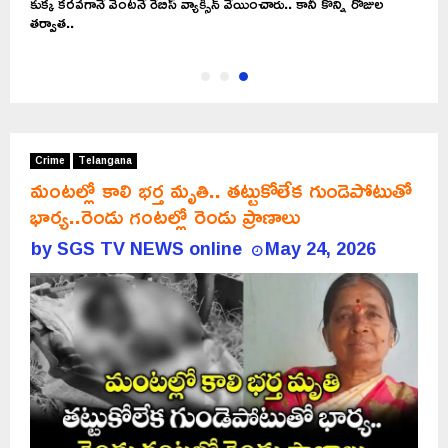
ు
కుక్క కరవగానే వెంటనే రేబిస్ వ్యాక్సిన్ వేయించారు.. కానీ కొన్ని రోజుల
తర్వాత..
Crime
Telangana
మంటల్లో కాలి భర్త మృతి.. తట్టుకోలేక గుండెపోటుతో
భార్య..రెండు గంటల్లో రెండు ప్రాణాలు
by
SGS TV NEWS online
May 24, 2026