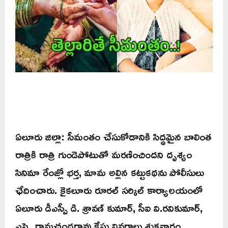
ఏలూరు జిల్లా: సీమంతం చేసుకోడానికి సిద్ధమైన బాలింత
రాత్రికి రాత్రి గుండెపోటుతో మరణించిందని దృశ్యం
సినిమా రేంజ్లో భర్త, మామ అల్లిన కట్టుకథను పోలీసులు
ఛేదించారు. కైకలూరు రూరల్ సర్కిల్ కార్యాలయంలో
ఏలూరు డీఎస్పీ డి. శ్రావణ్ కుమార్, సీఐ వి.రవికుమార్,
ఎస్సై రామచంద్రరావు కేసు వివరాలు శుక్రవారం