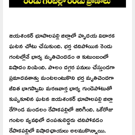
జయశంకర్ భూపాలపల్లి జిల్లాలో హృదయ విదారక
ఘటన చోటు చేసుకుంది. భర్త చనిపోయిన రెండు
గంటల్లోనే భార్య మృతిచెందడం ఆ కుటుంబంలో
విషాదం నింపింది. పొలం దగ్గర పనులు చేస్తుండగా
ప్రమాదవశాత్తు మంటలంటుకొని భర్త మృతిచెందగా
జీవిత భాగస్వామి మరణవార్త భార్య గుండెపోటుతో
కుప్పకూలిన ఘటన జయశంకర్ భూపాలపల్లి జిల్లా
రేగొండ మండలం రేపాకపల్లిలో జరిగింది. ఒకేరోజు
గంటల వ్యవధిలో దంపతులిద్దరు చనిపోవడం
రేపాకపల్లిలో విషాదఛాయలు అలముకొన్నాయి.