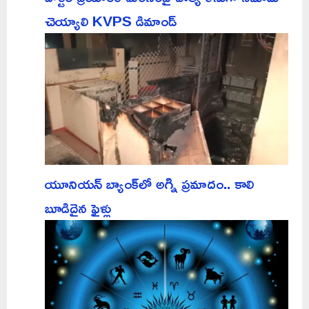
చెయ్యాలి KVPS డిమాండ్
యూనియన్ బ్యాంక్‌లో అగ్ని ప్రమాదం.. కాలి
బూడిదైన ఫైళ్లు