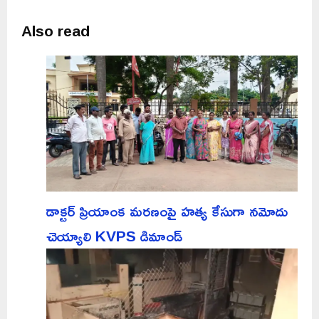
Also read
డాక్టర్ ప్రియాంక మరణంపై హత్య కేసుగా నమోదు
చెయ్యాలి KVPS డిమాండ్