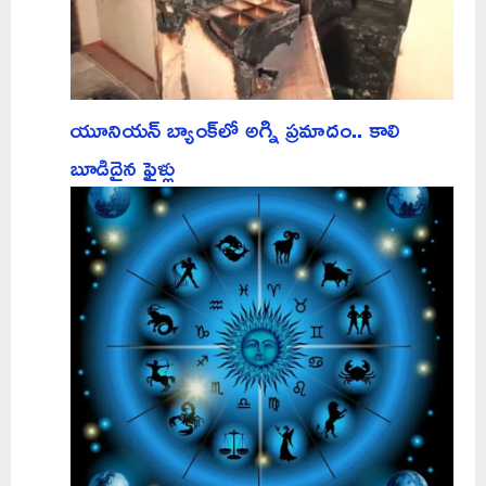
యూనియన్ బ్యాంక్‌లో అగ్ని ప్రమాదం.. కాలి
బూడిదైన ఫైళ్లు