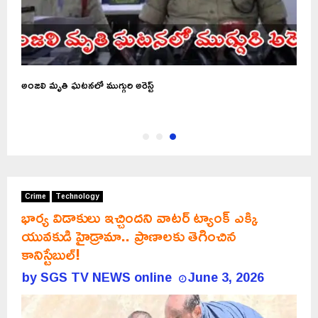
అంజలి మృతి ఘటనలో ముగ్గురి అరెస్ట్
Crime
Technology
భార్య విడాకులు ఇచ్చిందని వాటర్ ట్యాంక్ ఎక్కి
యువకుడి హైడ్రామా.. ప్రాణాలకు తెగించిన
కానిస్టేబుల్!
by
SGS TV NEWS online
June 3, 2026