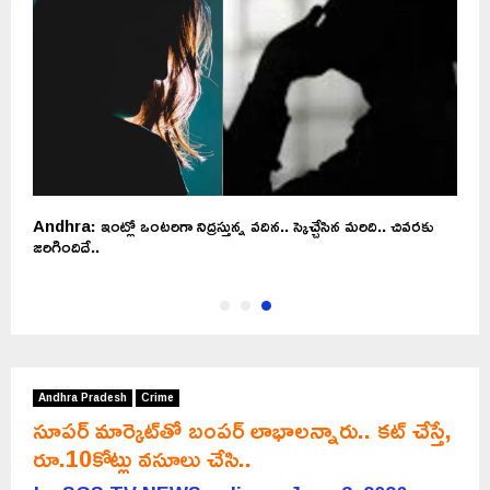
ు
Andhra: ఇంట్లో ఒంటరిగా నిద్రస్తున్న వదిన.. స్కెచ్చేసిన మరిది.. చివరకు
జరిగిందిదే..
Andhra Pradesh
Crime
సూపర్ మార్కెట్‌తో బంపర్ లాభాలన్నారు.. కట్ చేస్తే,
రూ.10కోట్లు వసూలు చేసి..