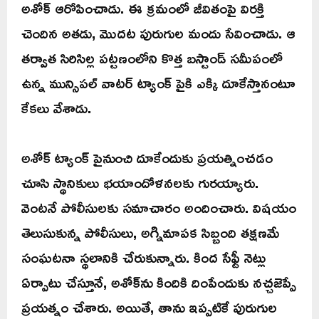
అశోక్ ఆరోపించాడు. ఈ క్రమంలో జీవితంపై విరక్తి
చెందిన అతడు, మొదట పురుగుల మందు సేవించాడు. ఆ
తర్వాత సిరిసిల్ల పట్టణంలోని కొత్త బస్టాండ్ సమీపంలో
ఉన్న మున్సిపల్ వాటర్ ట్యాంక్ పైకి ఎక్కి దూకేస్తానంటూ
కేకలు వేశాడు.
అశోక్ ట్యాంక్ పైనుంచి దూకేందుకు ప్రయత్నించడం
చూసి స్థానికులు భయాందోళనలకు గురయ్యారు.
వెంటనే పోలీసులకు సమాచారం అందించారు. విషయం
తెలుసుకున్న పోలీసులు, అగ్నిమాపక సిబ్బంది తక్షణమే
సంఘటనా స్థలానికి చేరుకున్నారు. కింద సేఫ్టీ నెట్లు
ఏర్పాటు చేస్తూనే, అశోక్‌ను కిందికి దింపేందుకు నచ్చజెప్పే
ప్రయత్నం చేశారు. అయితే, తాను ఇప్పటికే పురుగుల