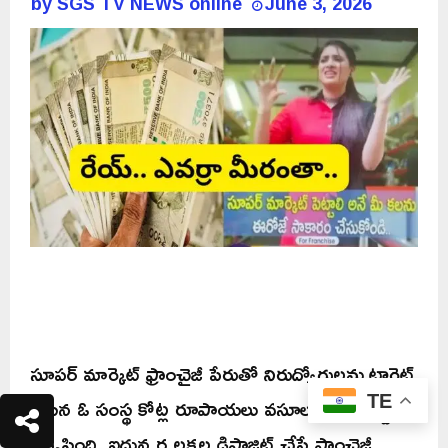
by
SGS TV NEWS online
June 3, 2026
సూపర్ మార్కెట్ ఫ్రాంచైజీ పేరుతో నిరుద్యోగులను టార్గెట్
చేసిన ఓ సంస్థ కోట్ల రూపాయలు వసూలు చేసి బోర్డు
TE
తిప్పేసింది. ఐదున్నర లక్షల డిపాజిట్ చేస్తే ఫ్రాంచైజీ