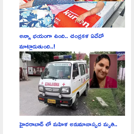
అన్నా భయంగా ఉంది.. చంద్రకళ ఏదేదో
మాట్లాడుతుంది..!
హైదరాబాద్ లో మహిళ అనుమానాస్పద మృతి..