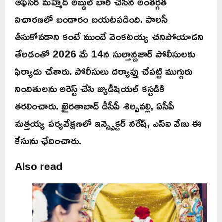
ఆఫీసర్ మహ్మద్ అబ్దుల్ బారీ చేసిన అంతర్గత
విచారణలో బండారం బయటపడింది. పాలసీ
తీసుకోవడాని కంటే ముందే వెంకటయ్య చనిపోయాడని
తేలడంతో 2026 మే 14న సుల్తాన్బజార్ పోలీసులకు
ఫిర్యాదు చేశారు. పోలీసులు దర్యాప్తు చేపట్టి ముగ్గురు
నిందితులను అరెస్ట్ చేసి జ్యుడీషియల్ కస్టడికి
తరలించారు. ఖైరతాబాద్ డీసీపీ శిల్పవల్లి, ఏసీపీ
మత్తయ్య పర్యవేక్షణలో ఇన్స్పెక్టర్ నరేష్, ఎస్ఐ వేణు ఈ
కేసును ఛేదించారు.
Also read