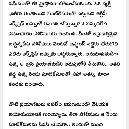
సమీపంలో ఈ హైడ్రామా చోటుచేసుకుంది. ఒక వ్యక్తి
భారీగా గంజాయిని సూట్‌కేసులలో పెట్టుకుని ఆర్టీసీ
ఎక్స్‌ప్రెస్ బస్సులో రవాణా చేస్తున్నాడనే నమ్మదగిన
సమాచారం పోలీసులకు అందింది. దీంతో అప్రమత్తమైన
బచ్చన్నపేట పోలీసులు వెంటనే బస్టాండ్ వద్దకు చేరుకొని
సదరు ఎక్స్‌ప్రెస్ బస్సును అడ్డుకున్నారు. అనుమానితుడిగా
ఉన్న ఆ క్లాస్ ప్రయాణికుడిని అదుపులోకి తీసుకొని.. అతని
వద్ద ఉన్న రెండు సూట్‌కేసులతో సహా అతన్ని కూడా
కందకు దించారు.
తోటి ప్రయాణికులు అసలేం జరుగుతుందో తెలియక
అయోమయానికి గురయ్యారు. తీరా పోలీసులు ఆ రెండు
సూట్‌కేసులను ఓపెన్ చేయగా.. అందులో నుంచి