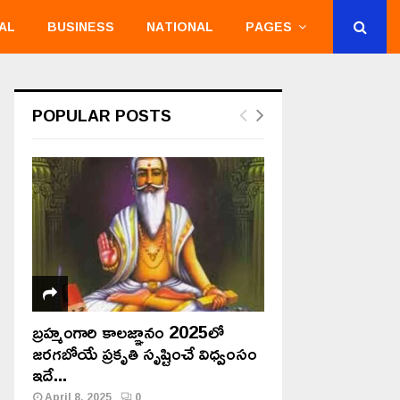
AL
BUSINESS
NATIONAL
PAGES
POPULAR POSTS
బ్రహ్మంగారి కాలజ్ఞానం 2025లో
జరగబోయే ప్రకృతి సృష్టించే విధ్వంసం
ఇదే...
April 8, 2025
0