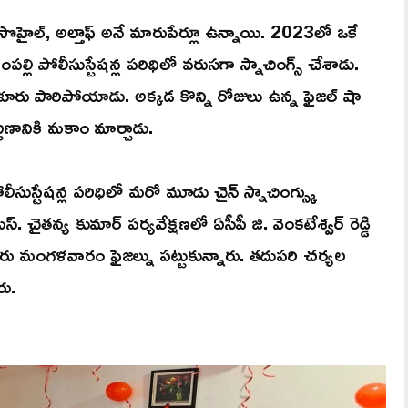
, సొహైల్, అల్తాఫ్ అనే మారుపేర్లూ ఉన్నాయి. 2023లో ఒకే
పల్లి పోలీసుస్టేషన్ల పరిధిలో వరుసగా స్నాచింగ్స్ చేశాడు.
ూరు పారిపోయాడు. అక్కడ కొన్ని రోజులు ఉన్న ఫైజల్ షా
్టణానికి మకాం మార్చాడు.
సుస్టేషన్ల పరిధిలో మరో మూడు చైన్ స్నాచింగ్స్కు
ఎస్. చైతన్య కుమార్ పర్యవేక్షణలో ఏసీపీ జి. వెంకటేశ్వర్ రెడ్డి
వీరు మంగళవారం ఫైజల్ను పట్టుకున్నారు. తదుపరి చర్యల
రు.