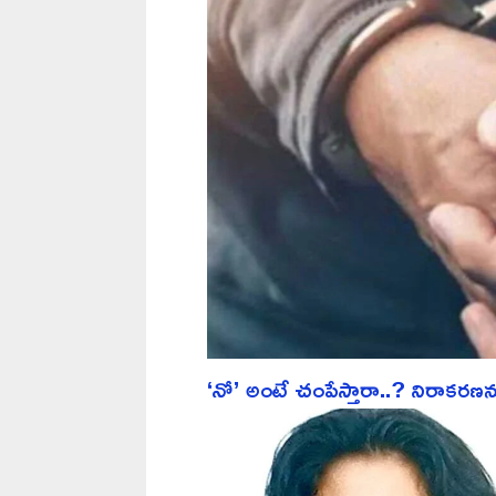
‘నో’ అంటే చంపేస్తారా..? నిరాకరణన