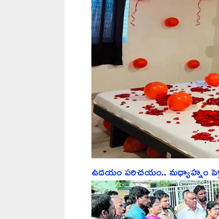
ఉదయం పరిచయం.. మధ్యాహ్నం పెళ్లి.. ర