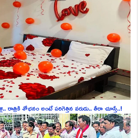
ాత్రికి శోభనం అంటే పరిగెత్తిన వరుడు.. తీరా చూస్తే..!