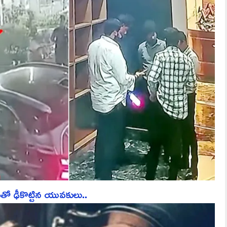
తో ఢీకొట్టిన యువకులు..