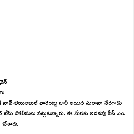
చైన్
గు
4 నాన్-బెయిలబుల్ వారెంట్లు జారీ అయిన ఘరానా నేరగాడు
ెషల్ టీమ్ పోలీసులు పట్టుకున్నారు. ఈ మేరకు అదనపు సీపీ ఎం.
 చేశారు.