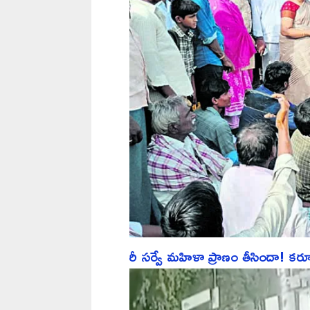
రీ సర్వే మహిళా ప్రాణం తీసిందా! కర్నూల