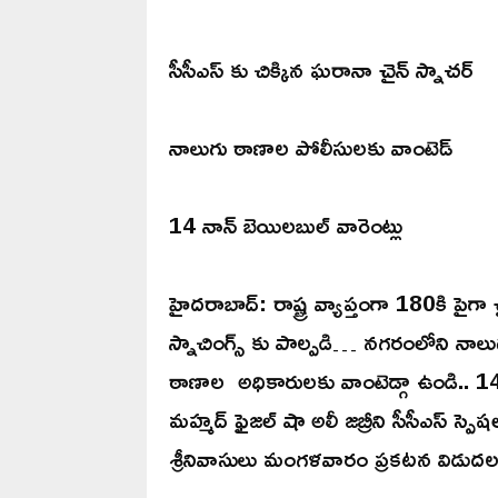
సీసీఎస్ కు చిక్కిన ఘరానా చైన్ స్నాచర్
నాలుగు ఠాణాల పోలీసులకు వాంటెడ్
14 నాన్ బెయిలబుల్ వారెంట్లు
హైదరాబాద్: రాష్ట్ర వ్యాప్తంగా 180కి పైగా 
స్నాచింగ్స్ కు పాల్పడి… నగరంలోని నాలు
ఠాణాల అధికారులకు వాంటెడ్గా ఉండి.. 1
మహ్మద్ ఫైజల్ షా అలీ జబ్రీని సీసీఎస్ స్ప
శ్రీనివాసులు మంగళవారం ప్రకటన విడుదల