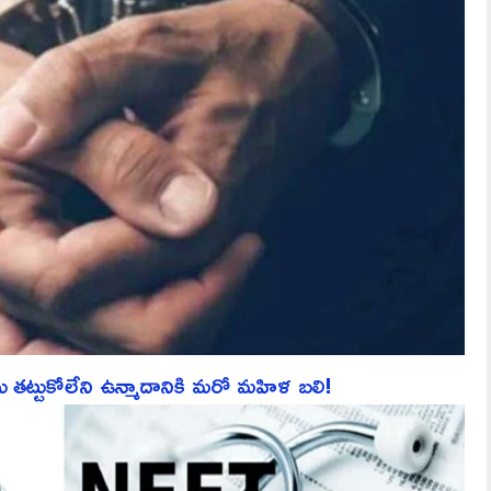
ు తట్టుకోలేని ఉన్మాదానికి మరో మహిళ బలి!