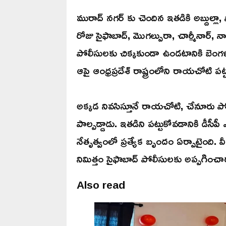
మురాద్ నగర్ కు చెందిన ఇతడికి అబ్దుల్లా
రోజు సైఫాబాద్, మొగల్పురా, చార్మీనార్, నాం
పోలీసులకు చిక్కకుండా ఉండటానికి బెంగళ
ఆపై ఆంధ్రప్రదేశ్ రాష్ట్రంలోని రాయచోటి పట
అక్కడ నివసిస్తూనే రాయచోటి, చేనూరు పోలీ
పాల్పడ్డాడు. ఇతడిని పట్టుకోవడానికి డీసీపీ 
నేతృత్వంలో ప్రత్యేక బృందం ఏర్పాటైంది. 
నిమిత్తం సైఫాబాద్ పోలీసులకు అప్పగించా
Also read