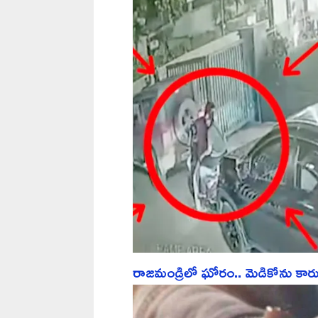
రాజమండ్రిలో ఘోరం.. మెడికోను కారు