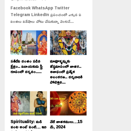
Facebook WhatsApp Twitter
Telegram LinkedIn ప్రపంచంలో ఎక్కడ ఏ
వింతలు విశేషాలు చోటు చేసుకున్నా వెంటనే...
సతీదేవి దంతం పడిన
మావూళ్ళమ్మకు
క్షేత్రం.. వినాయకుడు స్త్రీ
జేష్ఠమాసంలో జాతర..
రూపంలో దర్శనం.....
ఆశాఢంలో ప్రత్యేక
అలంకరణ.. దర్శనానికి
పోటెత్తిన...
Spirituality: మడి
నేటి జాతకములు…15
వంట అంటే ఏంటి… ఇది
మే, 2024