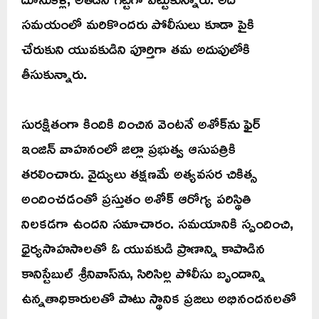
సమయంలో మరికొందరు పోలీసులు కూడా పైకి
చేరుకుని యువకుడిని పూర్తిగా తమ అదుపులోకి
తీసుకున్నారు.
సురక్షితంగా కిందికి దించిన వెంటనే అశోక్‌ను ఫైర్
ఇంజిన్ వాహనంలో జిల్లా ప్రభుత్వ ఆసుపత్రికి
తరలించారు. వైద్యులు తక్షణమే అత్యవసర చికిత్స
అందించడంతో ప్రస్తుతం అశోక్ ఆరోగ్య పరిస్థితి
నిలకడగా ఉందని సమాచారం. సమయానికి స్పందించి,
ధైర్యసాహసాలతో ఓ యువకుడి ప్రాణాన్ని కాపాడిన
కానిస్టేబుల్ శ్రీనివాస్‌ను, సిరిసిల్ల పోలీసు బృందాన్ని
ఉన్నతాధికారులతో పాటు స్థానిక ప్రజలు అభినందనలతో