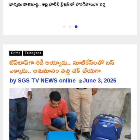
భార్యను హతమార్చి.. ఆపై పోలీస్ స్టేషన్ లో లొంగిపోయిన భర్త
Crime
Telangana
టిప్‌టాప్‌గా రెడీ అయ్యాడు.. సూట్‌కేస్‌లతో బస్
ఎక్కాడు.. అనుమానం వచ్చి చెక్‌ చేయగా
by
SGS TV NEWS online
June 3, 2026