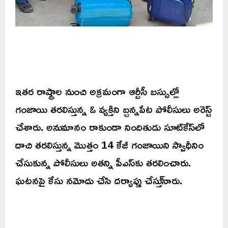
ఇతర రాష్ట్రాల నుంచి అక్రమంగా ఆర్టీసీ బస్సుల్లో
గంజాయి తరలిస్తున్న ఓ వ్యక్తిని బ్చన్నపేట పోలీసులు అరెస్ట్
చేశారు. అనుమానం రాకుండా నిందితుడు సూట్‌కేస్‌లో
దాచి తరలిస్తున్న మొత్తం 14 కేజీ గంజాయిని స్వాధీనిం
చేసుకున్న పోలీసులు అతన్ని పీఎస్‌కు తరలించారు.
ఘటనపై కేసు నమోదు చేసి దర్యాప్తు చేస్తు్నారు.