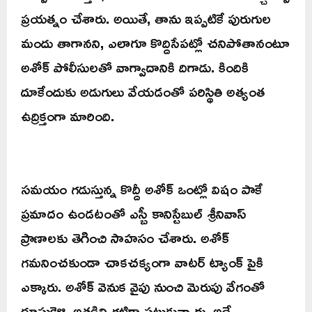
ప్రయత్నం చేశారు. అయితే, తాను ఇప్పటికే పురుగుల
మందు తాగానని, ఎలాగూ కొద్దిసేపట్లో చనిపోతానంటూ
అశోక్ పోలీసులతో వాగ్వాదానికి దిగాడు. కిందికి
దూకేందుకు అడుగులు వేయడంతో పరిస్థితి అత్యంత
ఉద్రిక్తంగా మారింది.
సమయం గడుస్తున్న కొద్దీ అశోక్ ఒంట్లో విషం పాకే
ప్రమాదం ఉండటంతో ఎస్బీ కానిస్టేబుల్ శ్రీనివాస్
ప్రాణాలకు తెగించి సాహసం చేశారు. అశోక్
గమనించకుండా చాకచక్యంగా వాటర్ ట్యాంక్ పైకి
ఎక్కారు. అశోక్ వెనుక వైపు నుంచి మెరుపు వేగంతో
దూసుకెళ్లి, అతడిని గట్టిగా పట్టుకున్నారు. అదే