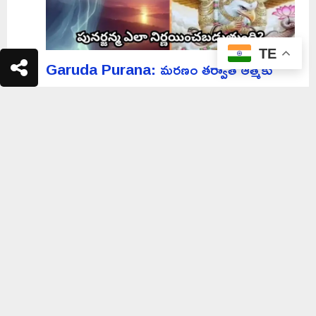
TE
Garuda Purana: మరణం తర్వాత ఆత్మకు
ఏమవుతుంది? గరుడ పురాణం, భగవద్గీత ఏం
చెబుతున్నాయో తెలుసా?
Weekly Horoscope: ఈ వారం ఆ