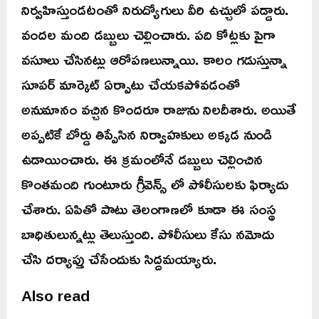
నిర్వహిస్తుండటంతో నిరుద్యోగులు వీరి ఉచ్చులో పడ్డారు.
వందల మంది డబ్బులు చెల్లించారు. పది కోట్లకు పైగా
వసూలు చేసినట్లు ఆరోపణలున్నాయి. కాలం గడుస్తున్నా
సూపర్ మార్కెట్ ఏర్పాటు చేయకపోవడంతో
అనుమానం వచ్చిన కొందరూ రాజును నిలదీశారు. అయితే
అప్పటికే బోర్డు తిప్పేసిన నిర్వాహకులు అక్కడ నుండి
ఉడాయించారు. ఈ క్రమంలోనే డబ్బులు చెల్లించిన
కొంతమంది గుంటూరు గ్రీవెన్స్ లో పోలీసులకు ఫిర్యాదు
చేశారు. ఏపితో పాటు తెలంగాణలో కూడా ఈ సంస్థ
బాధితులున్నట్లు తెలుస్తుంది. పోలీసులు కేసు నమోదు
చేసి దర్యాప్తు చేసేందుకు సిద్దమయ్యారు.
Also read