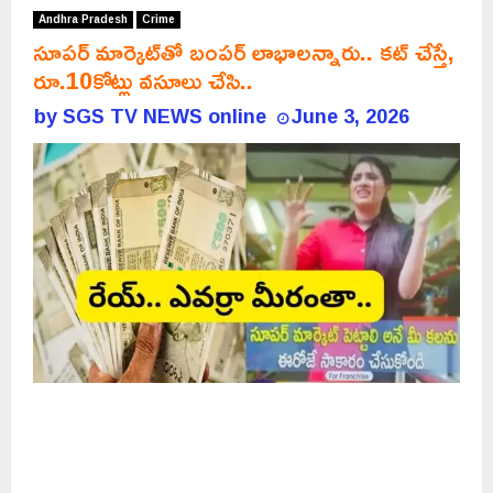
Andhra Pradesh
Crime
సూపర్ మార్కెట్‌తో బంపర్ లాభాలన్నారు.. కట్ చేస్తే,
రూ.10కోట్లు వసూలు చేసి..
by
SGS TV NEWS online
June 3, 2026