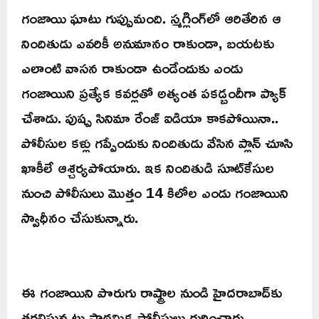
గంజాయి ఘాటు గుప్పుమంది. స్మగ్లింగ్‌లో ఆరితేరిన ఆ
నిందితుడు ఎవరికీ అనుమానం రాకుండా, బయటకు
ఎలాంటి వాసన రాకుండా ఉండేందుకు ఎండు
గంజాయిని ప్రత్యేక కవర్లతో అత్యంత పకడ్బందీగా ప్యాక్
చేశాడు. పుష్ప సినిమా రేంజ్ ఐడియా కాకపోయినా..
పోలీసుల కళ్లు గప్పేందుకు నిందితుడు వేసిన ప్లాన్ చూసి
ఖాకీలే ఆశ్చర్యపోయారు. ఇక నిందితుడి సూట్‌కేసుల
నుంచి పోలీసులు మొత్తం 14 కిలోల ఎండు గంజాయిని
స్వాధీనం చేసుకున్నారు.
ఈ గంజాయిని పొరుగు రాష్ట్రాల నుండి హైదరాబాద్‌కు
తరలిస్తున్నట్లు ప్రాథమిక పోలీసులు గుర్తించారు.