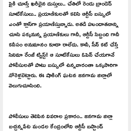
పైకి చూస్తే ఖరీదైన దుస్తులు.. చేతిలో రెండు బ్రాండెడ్
సూట్‌కేసులు.. ప్రయాణికులతో కలిసి ఆర్టీసీ బస్సులో
ఎంతో క్లాస్‌గా ప్రయాణిస్తున్నాడు. అతడి హుందాతనాన్ని
చూసి పక్కనున్న ప్రయాణికులు గానీ, ఆర్టీసీ సిబ్బంది గానీ
కనీసం అనుమానం కూడా రాలేదు. కానీ, సీన్ కట్ చేస్తే
సినిమా రేంజ్ ట్విస్ట్! ఆ సూట్‌కేసులు ఓపెన్ చేయగానే
పోలీసులతో పాటు బస్సులో ఉన్నవారంతా ఒక్కసారిగా
నోరెళ్లబెట్టారు. ఈ షాకింగ్ ఘటన జనగామ జిల్లాలో
వెలుగుచూసింది.
పోలీసులు తెలిపిన వివరాల ప్రకారం.. జనగామ జిల్లా
బచ్చన్నపేట మండల కేంద్రంలోని ఆర్టీసీ బస్టాండ్