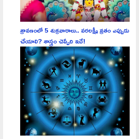
శ్రావణంలో 5 శుక్రవారాలు.. వరలక్ష్మీ వ్రతం ఎప్పుడు
చేయాలి? శాస్త్రం చెప్పేది ఇదే!