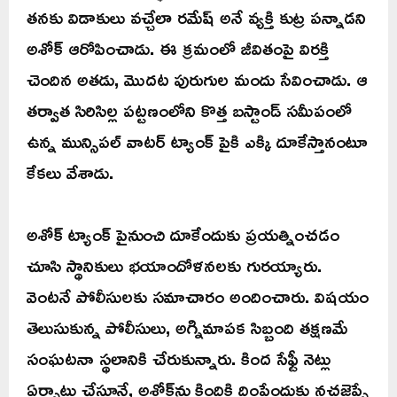
తనకు విడాకులు వచ్చేలా రమేష్ అనే వ్యక్తి కుట్ర పన్నాడని
అశోక్ ఆరోపించాడు. ఈ క్రమంలో జీవితంపై విరక్తి
చెందిన అతడు, మొదట పురుగుల మందు సేవించాడు. ఆ
తర్వాత సిరిసిల్ల పట్టణంలోని కొత్త బస్టాండ్ సమీపంలో
ఉన్న మున్సిపల్ వాటర్ ట్యాంక్ పైకి ఎక్కి దూకేస్తానంటూ
కేకలు వేశాడు.
అశోక్ ట్యాంక్ పైనుంచి దూకేందుకు ప్రయత్నించడం
చూసి స్థానికులు భయాందోళనలకు గురయ్యారు.
వెంటనే పోలీసులకు సమాచారం అందించారు. విషయం
తెలుసుకున్న పోలీసులు, అగ్నిమాపక సిబ్బంది తక్షణమే
సంఘటనా స్థలానికి చేరుకున్నారు. కింద సేఫ్టీ నెట్లు
ఏర్పాటు చేస్తూనే, అశోక్‌ను కిందికి దింపేందుకు నచ్చజెప్పే