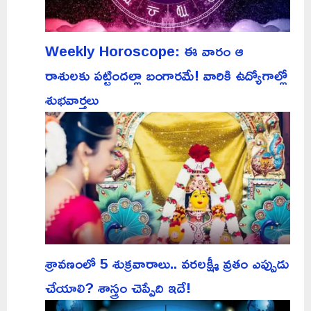
Weekly Horoscope: ఈ వారం ఆ
రాశులకు పట్టిందల్లా బంగారమే! వారికి ఉద్యోగాల్లో
శుభవార్తలు
శ్రావణంలో 5 శుక్రవారాలు.. వరలక్ష్మీ వ్రతం ఎప్పుడు
చేయాలి? శాస్త్రం చెప్పేది ఇదే!