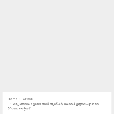
Home
Crime
భార్య విడాకులు ఇచ్చిందని వాటర్ ట్యాంక్ ఎక్కి యువకుడి హైడ్రామా.. ప్రాణాలకు
తెగించిన కానిస్టేబుల్!