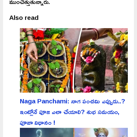
ముంచెత్తుతున్నారు.
Also read
Naga Panchami: నాగ పంచమి ఎప్పుడు..?
ఇంట్లోనే పూజ ఎలా చేయాలి? శుభ సమయం,
పూజా విధానం !