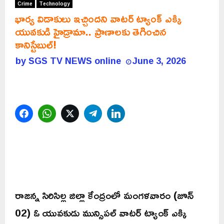
Crime
Technology
భార్య విడాకులు ఇచ్చిందని వాటర్ ట్యాంక్ ఎక్కి
యువకుడి హైడ్రామా.. ప్రాణాలకు తెగించిన
కానిస్టేబుల్!
by
SGS TV NEWS online
June 3, 2026
Facebook
WhatsApp
Twitter
Telegram
LinkedIn
రాజన్న సిరిసిల్ల జిల్లా కేంద్రంలో మంగళవారం (జూన్
02) ఓ యువకుడు మున్సిపల్ వాటర్ ట్యాంక్ ఎక్కి