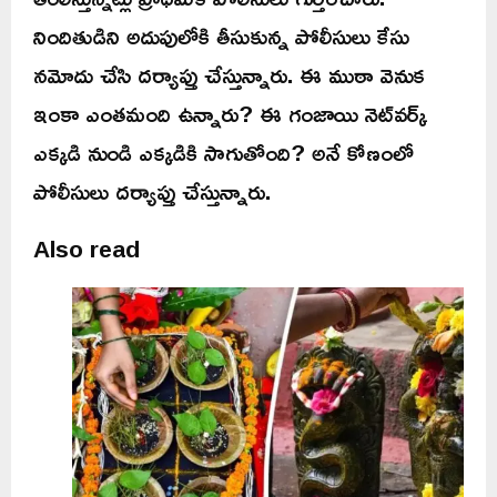
నిందితుడిని అదుపులోకి తీసుకున్న పోలీసులు కేసు
నమోదు చేసి దర్యాప్తు చేస్తున్నారు. ఈ ముఠా వెనుక
ఇంకా ఎంతమంది ఉన్నారు? ఈ గంజాయి నెట్‌వర్క్
ఎక్కడి నుండి ఎక్కడికి సాగుతోంది? అనే కోణంలో
పోలీసులు దర్యాప్తు చేస్తున్నారు.
Also read