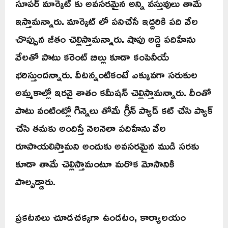
సూపర్ మార్కెట్ కు అవసరమైన అన్ని వస్తువులు తామే
ఇస్తామన్నారు. మార్కెట్ లో పనిచేసే ఇద్దరికి పది వేల
చొప్పున జీతం చెల్లిస్తామన్నారు. షాపు అద్దె పదిహేను
వేలతో పాటు కరెంట్ బిల్లు కూడా కంపెనీయే
భరిస్తుందన్నారు. వీటన్నంటికంటే ఎక్కువగా సరుకుల
అమ్మకాల్లో ఇరవై శాతం కమీషన్ చెల్లిస్తామన్నారు. దీంతో
పాటు వంటింట్లో గిన్నెలు తోమే గ్రీన్ ప్యాడ్ కట్ చేసి ప్యాక్
చేసి తమకు అందిస్తే నెలనెలా పదిహేను వేల
రూపాయలిస్తామని అందుకు అవసరమైన ముడి సరకు
కూడా తామే చెల్లిస్తామంటూ మరొక మోసానికి
పాల్పడ్డారు.
ప్రకటనలు చూడచక్కగా ఉండటం, కార్యాలయం