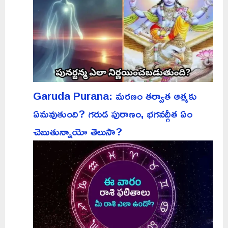
Garuda Purana: మరణం తర్వాత ఆత్మకు
ఏమవుతుంది? గరుడ పురాణం, భగవద్గీత ఏం
చెబుతున్నాయో తెలుసా?