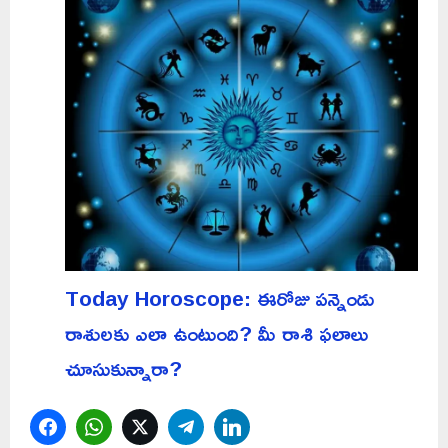
Today Horoscope: ఈరోజు పన్నెండు
రాశులకు ఎలా ఉంటుంది? మీ రాశి ఫలాలు
చూసుకున్నారా?
Facebook
WhatsApp
Twitter
Telegram
LinkedIn