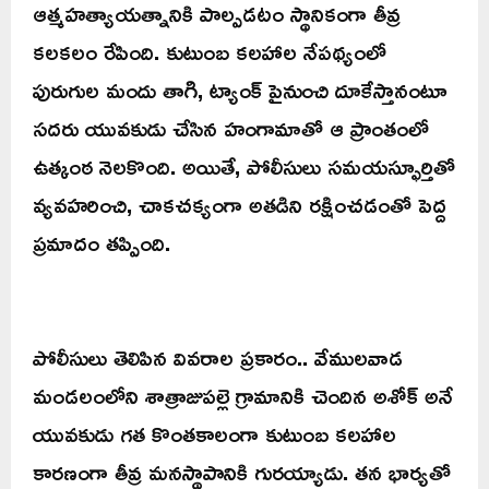
ఆత్మహత్యాయత్నానికి పాల్పడటం స్థానికంగా తీవ్ర
కలకలం రేపింది. కుటుంబ కలహాల నేపథ్యంలో
పురుగుల మందు తాగి, ట్యాంక్ పైనుంచి దూకేస్తానంటూ
సదరు యువకుడు చేసిన హంగామాతో ఆ ప్రాంతంలో
ఉత్కంఠ నెలకొంది. అయితే, పోలీసులు సమయస్ఫూర్తితో
వ్యవహరించి, చాకచక్యంగా అతడిని రక్షించడంతో పెద్ద
ప్రమాదం తప్పింది.
పోలీసులు తెలిపిన వివరాల ప్రకారం.. వేములవాడ
మండలంలోని శాత్రాజుపల్లె గ్రామానికి చెందిన అశోక్ అనే
యువకుడు గత కొంతకాలంగా కుటుంబ కలహాల
కారణంగా తీవ్ర మనస్థాపానికి గురయ్యాడు. తన భార్యతో