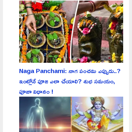
Naga Panchami: నాగ పంచమి ఎప్పుడు..?
ఇంట్లోనే పూజ ఎలా చేయాలి? శుభ సమయం,
పూజా విధానం !