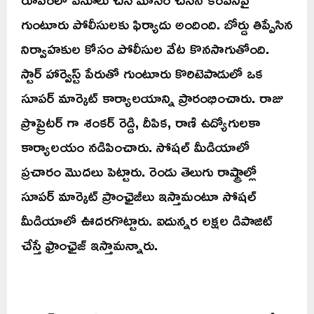
గుంటూరు పోలీసులకు ఫిర్యాదు అందింది. బోర్డు తిప్పేసిన
నిర్వాహకుల కోసం పోలీసుల వేట కొనసాగుతోంది.
స్టార్ హార్వెస్ట్ పేరుతో గుంటూరు కొరిటెపాడులో ఒక
సూపర్ మార్కెట్ కార్యాలయాన్ని ప్రారంభించారు. రాజు
ప్రొప్రైటర్ గా శంకర్ రెడ్డి, దీపిక, రాణి ఉద్యోగులకా
కార్యాలయం నడిపించారు. సోషల్ మీడియాలో
ప్రచారం మొదలు పెట్టారు. రెండు తెలుగు రాష్ట్రాల్లో
సూపర్ మార్కెట్ ప్రాంఛైజీలు ఇస్తామంటూ సోషల్
మీడియాలో ఊదరగొట్టారు. ఐదున్నర లక్షల డిపాజిట్
చేస్తే ఫ్రాంఛైజ్ ఇస్తామన్నారు.