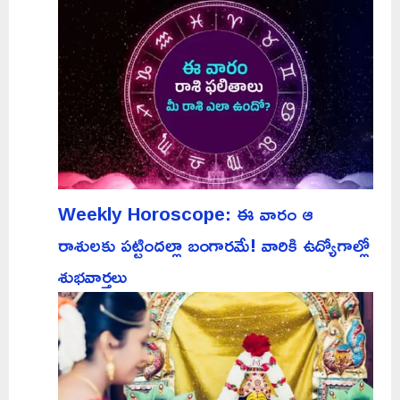
Weekly Horoscope: ఈ వారం ఆ
రాశులకు పట్టిందల్లా బంగారమే! వారికి ఉద్యోగాల్లో
శుభవార్తలు