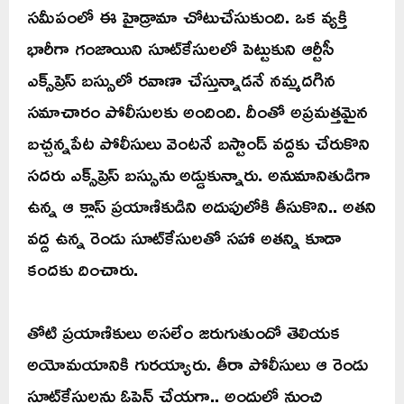
సమీపంలో ఈ హైడ్రామా చోటుచేసుకుంది. ఒక వ్యక్తి
భారీగా గంజాయిని సూట్‌కేసులలో పెట్టుకుని ఆర్టీసీ
ఎక్స్‌ప్రెస్ బస్సులో రవాణా చేస్తున్నాడనే నమ్మదగిన
సమాచారం పోలీసులకు అందింది. దీంతో అప్రమత్తమైన
బచ్చన్నపేట పోలీసులు వెంటనే బస్టాండ్ వద్దకు చేరుకొని
సదరు ఎక్స్‌ప్రెస్ బస్సును అడ్డుకున్నారు. అనుమానితుడిగా
ఉన్న ఆ క్లాస్ ప్రయాణికుడిని అదుపులోకి తీసుకొని.. అతని
వద్ద ఉన్న రెండు సూట్‌కేసులతో సహా అతన్ని కూడా
కందకు దించారు.
తోటి ప్రయాణికులు అసలేం జరుగుతుందో తెలియక
అయోమయానికి గురయ్యారు. తీరా పోలీసులు ఆ రెండు
సూట్‌కేసులను ఓపెన్ చేయగా.. అందులో నుంచి