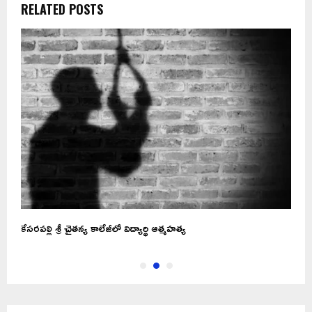
RELATED POSTS
కేసరపల్లి శ్రీ చైతన్య కాలేజీలో విద్యార్థి ఆత్మహత్య
స