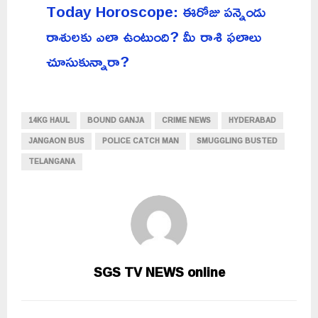
Today Horoscope: ఈరోజు పన్నెండు
రాశులకు ఎలా ఉంటుంది? మీ రాశి ఫలాలు
చూసుకున్నారా?
14KG HAUL
BOUND GANJA
CRIME NEWS
HYDERABAD
JANGAON BUS
POLICE CATCH MAN
SMUGGLING BUSTED
TELANGANA
SGS TV NEWS online