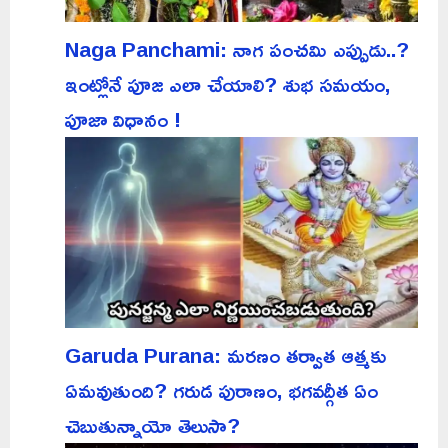
Naga Panchami: నాగ పంచమి ఎప్పుడు..?
ఇంట్లోనే పూజ ఎలా చేయాలి? శుభ సమయం,
పూజా విధానం !
Garuda Purana: మరణం తర్వాత ఆత్మకు
ఏమవుతుంది? గరుడ పురాణం, భగవద్గీత ఏం
చెబుతున్నాయో తెలుసా?