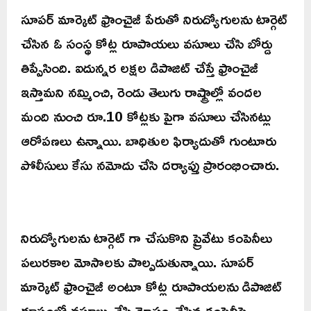
సూపర్ మార్కెట్ ఫ్రాంచైజీ పేరుతో నిరుద్యోగులను టార్గెట్
చేసిన ఓ సంస్థ కోట్ల రూపాయలు వసూలు చేసి బోర్డు
తిప్పేసింది. ఐదున్నర లక్షల డిపాజిట్ చేస్తే ఫ్రాంచైజీ
ఇస్తామని నమ్మించి, రెండు తెలుగు రాష్ట్రాల్లో వందల
మంది నుంచి రూ.10 కోట్లకు పైగా వసూలు చేసినట్లు
ఆరోపణలు ఉన్నాయి. బాధితుల ఫిర్యాదుతో గుంటూరు
పోలీసులు కేసు నమోదు చేసి దర్యాప్తు ప్రారంభించారు.
నిరుద్యోగులను టార్గెట్ గా చేసుకొని ప్రైవేటు కంపెనీలు
పలురకాల మోసాలకు పాల్పడుతున్నాయి. సూపర్
మార్కెట్ ఫ్రాంచైజీ అంటూ కోట్ల రూపాయలను డిపాజిట్
రూపంలో వసూలు చేసి మోసం చేసిన కంపెనీపై