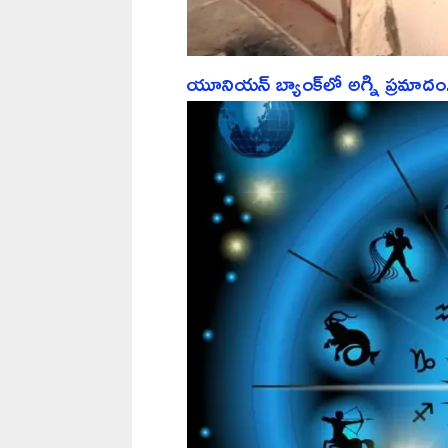
యూనియన్ బ్యాంక్‌లో అగ్ని ప్రమాదం..