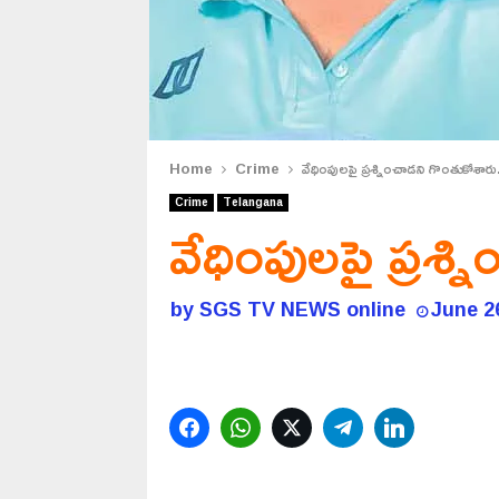
Home
Crime
వేధింపులపై ప్రశ్నించాడని గొంతుకోశారు
Crime
Telangana
వేధింపులపై ప్రశ్
by
SGS TV NEWS online
June 2
Facebook
WhatsApp
Twitter
Telegram
LinkedIn