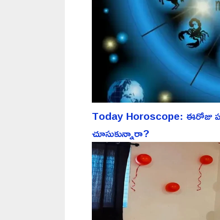
Today Horoscope: ఈరోజు పన్న
చూసుకున్నారా?