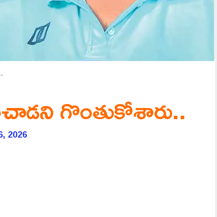
..
నించాడని గొంతుకోశారు..
6, 2026