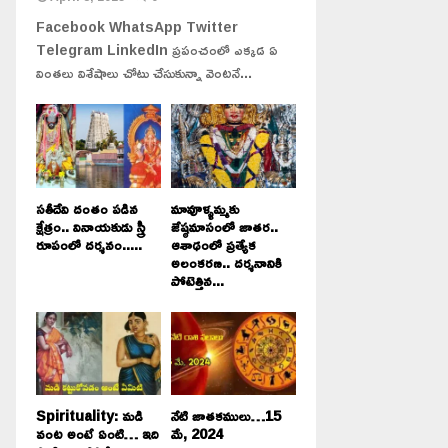
Facebook WhatsApp Twitter
Telegram LinkedIn ప్రపంచంలో ఎక్కడ ఏ
వింతలు విశేషాలు చోటు చేసుకున్నా వెంటనే...
సతీదేవి దంతం పడిన
మావూళ్ళమ్మకు
క్షేత్రం.. వినాయకుడు స్త్రీ
జేష్ఠమాసంలో జాతర..
రూపంలో దర్శనం.....
ఆశాఢంలో ప్రత్యేక
అలంకరణ.. దర్శనానికి
పోటెత్తిన...
Spirituality: మడి
నేటి జాతకములు…15
వంట అంటే ఏంటి… ఇది
మే, 2024