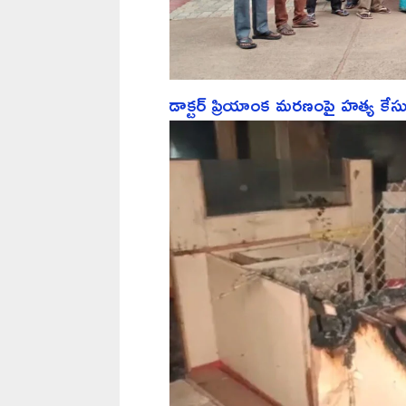
డాక్టర్ ప్రియాంక మరణంపై హత్య క