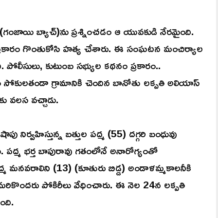
 (గంజాయి బ్యాచ్)ను ప్రశ్నించడం ఆ యువకుడి నేరమైంది.
ప్రకారం గొంతుకోసి హత్య చేశారు. ఈ సంఘటన మంచిర్యాల
ది. పోలీసులు, కుటుంబ సభ్యుల కథనం ప్రకారం..
ోకులతండా గ్రామానికి చెందిన బానోతు లక్పతి అలియాస్
లకు వలస వచ్చాడు.
ు నిర్వహిస్తున్న బత్తుల పద్మ (55) దగ్గరి బంధువు
 పద్మ భర్త బాపురావు గతంలోనే అనారోగ్యంతో
పద్మ మనవరాలిని (13) (కూతురు బిడ్డ) అండాళమ్మకాలనీకి
ు మరికొందరు పోకిరీలు వేధించారు. ఈ నెల 24న లక్పతి
ంది.