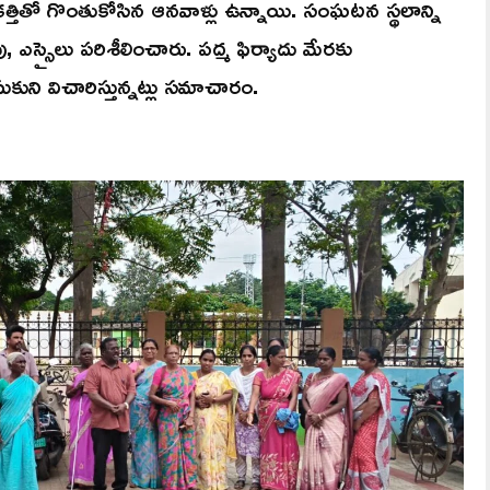
త్తితో గొంతుకోసిన ఆనవాళ్లు ఉన్నాయి. సంఘటన స్థలాన్ని
ు, ఎస్సైలు పరిశీలించారు. పద్మ ఫిర్యాదు మేరకు
ుని విచారిస్తున్నట్లు సమాచారం.