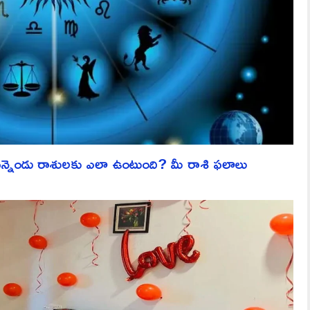
ెండు రాశులకు ఎలా ఉంటుంది? మీ రాశి ఫలాలు