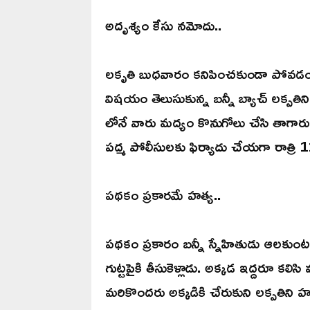
అదృశ్యం కేసు నమోదు..
లకృతి బుధవారం కనిపించకుండా పోవడంతో
విషయం తెలుసుకున్న బన్నీ బ్యాచ్ లక్పతిని
లోనే వారు మద్యం కొనుగోలు చేసి తాగారు. బన
పద్మ పోలీసులకు ఫిర్యాదు చేయగా రాత్రి 
పథకం ప్రకారమే హత్య..
పథకం ప్రకారం బన్నీ స్నేహితుడు ఆలకుం
గుట్టపైకి తీసుకెళ్లాడు. అక్కడ ఇద్దరూ కలి
మరికొందరు అక్కడికి చేరుకుని లక్పతిని 