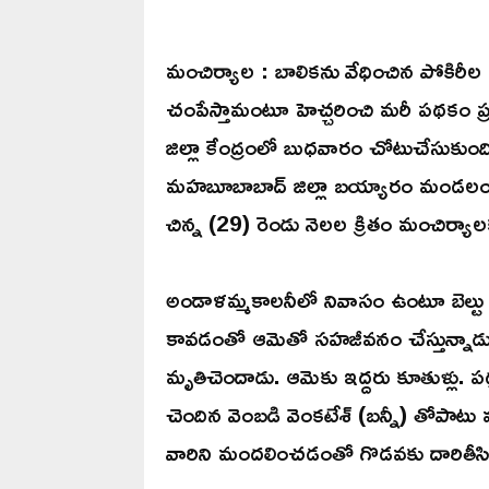
మంచిర్యాల : బాలికను వేధించిన పోకిరీల
చంపేస్తామంటూ హెచ్చరించి మరీ పథకం 
జిల్లా కేంద్రంలో బుధవారం చోటుచేసుకుం
మహబూబాబాద్ జిల్లా బయ్యారం మండలం స
చిన్న (29) రెండు నెలల క్రితం మంచిర్యా
అండాళమ్మకాలనీలో నివాసం ఉంటూ బెల్టు షాప
కావడంతో ఆమెతో సహజీవనం చేస్తున్నాడు.
మృతిచెందాడు. ఆమెకు ఇద్దరు కూతుళ్లు. 
చెందిన వెంబడి వెంకటేశ్ (బన్నీ) తోపాట
వారిని మందలించడంతో గొడవకు దారితీసి