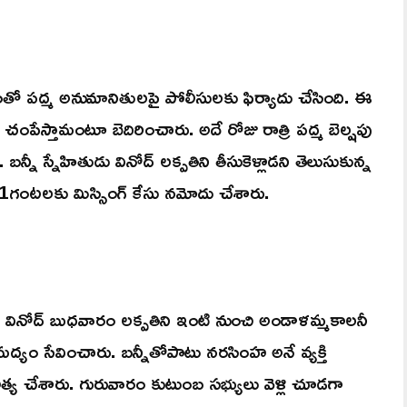
 పద్మ అనుమానితులపై పోలీసులకు ఫిర్యాదు చేసింది. ఈ
 చంపేస్తామంటూ బెదిరించారు. అదే రోజు రాత్రి పద్మ బెల్షపు
్నీ స్నేహితుడు వినోద్ లక్పతిని తీసుకెళ్లాడని తెలుసుకున్న
11గంటలకు మిస్సింగ్ కేసు నమోదు చేశారు.
ట వినోద్ బుధవారం లక్పతిని ఇంటి నుంచి అండాళమ్మకాలనీ
సి మద్యం సేవించారు. బన్నీతోపాటు నరసింహ అనే వ్యక్తి
హత్య చేశారు. గురువారం కుటుంబ సభ్యులు వెళ్లి చూడగా