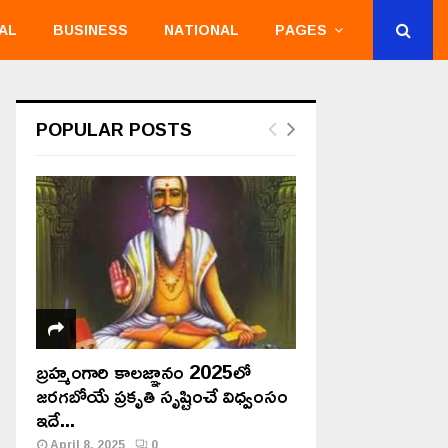
AL
BUSINESS
NATIONAL
PAGES
POPULAR POSTS
బ్రహ్మంగారి కాలజ్ఞానం 2025లో
జరగబోయే ప్రకృతి సృష్టించే విధ్వంసం
ఇదే...
April 8, 2025
0