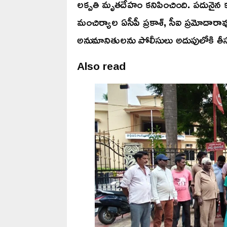
లక్పతి మృతదేహం కనిపించింది. పదునైన క
మంచిర్యాల ఏసీపీ ప్రకాశ్, సీఐ ప్రమోదారావ
అనుమానితులను పోలీసులు అదుపులోకి తీసుక
Also read