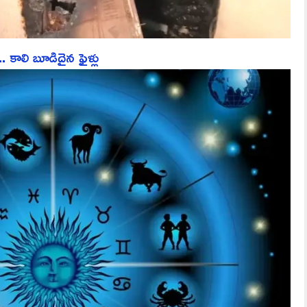
 కాలి బూడిదైన ఫైళ్లు