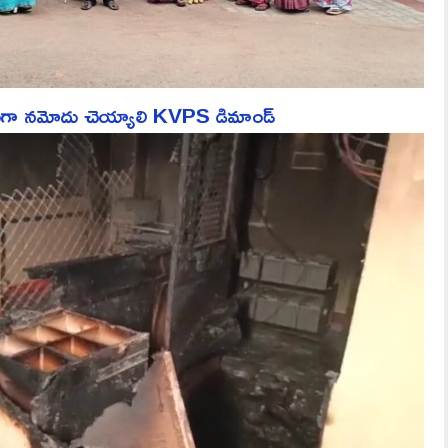
ేసుగా నమోదు చెయ్యాలి KVPS డిమాండ్