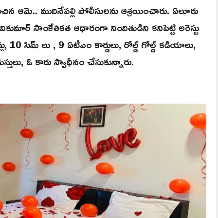
న ఆమె.. ముదినేపల్లి పోలీసులను ఆశ్రయించారు. ఏలూరు
ికుమార్ సాంకేతికత ఆధారంగా నిందితుడిని కనిపెట్టి అరెస్టు
10 సిమ్ లు , 9 ఏటీఎం కార్డులు, రోల్డ్ గోల్డ్ కడియాలు,
ుస్తులు, ఓ కారు స్వాధీనం చేసుకున్నారు.