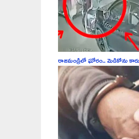
రాజమండ్రిలో ఘోరం.. మెడికోను కారు