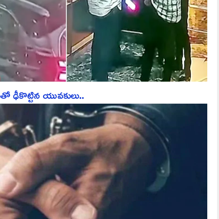
తో ఢీకొట్టిన యువకులు..