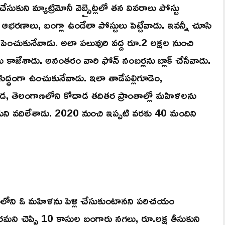
కుని మ్యాట్రిమోనీ వెబ్సైట్లలో తన వివరాలు పోస్టు
రు ఆభరణాలు, బంగ్లా ఉండేలా పోస్టులు పెట్టేవాడు. ఇవన్నీ చూసి
చుకునేవాడు. అలా పలువురి వద్ద రూ.2 లక్షల నుంచి
ాజేశాడు. అనంతరం వారి ఫోన్ నంబర్లను బ్లాక్ చేసేవాడు.
లు సిద్ధంగా ఉంచుకునేవాడు. ఇలా తాడేపల్లిగూడెం,
రవాడ, తెలంగాణలోని కోదాడ తదితర ప్రాంతాల్లో మహిళలను
ుని వదిలేశాడు. 2020 నుంచి ఇప్పటి వరకు 40 మందిని
లంలోని ఓ మహిళను పెళ్లి చేసుకుంటానని పరిచయం
మని చెప్పి 10 కాసుల బంగారు నగలు, రూ.లక్ష తీసుకుని