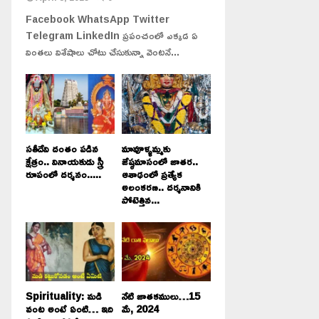
Facebook WhatsApp Twitter
Telegram LinkedIn ప్రపంచంలో ఎక్కడ ఏ
వింతలు విశేషాలు చోటు చేసుకున్నా వెంటనే...
సతీదేవి దంతం పడిన
మావూళ్ళమ్మకు
క్షేత్రం.. వినాయకుడు స్త్రీ
జేష్ఠమాసంలో జాతర..
రూపంలో దర్శనం.....
ఆశాఢంలో ప్రత్యేక
అలంకరణ.. దర్శనానికి
పోటెత్తిన...
Spirituality: మడి
నేటి జాతకములు…15
వంట అంటే ఏంటి… ఇది
మే, 2024