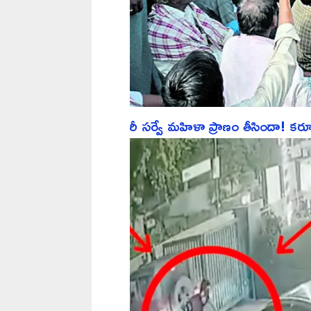
రీ సర్వే మహిళా ప్రాణం తీసిందా! కర్నూల