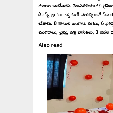
ముఖం చాటేశాడు. మోసపోయానని గ్రహించి
డీఎస్పీ శ్రావణ ్కుమార్ సారథ్యంలో సీఐ రవ
చేశారు. 8 కాసుల బంగారు నగలు, 6 ఫోన్లు, 
ఉంగరాలు, చైన్లు, పెళ్లి బాసికలు, 3 జతల ద
Also read