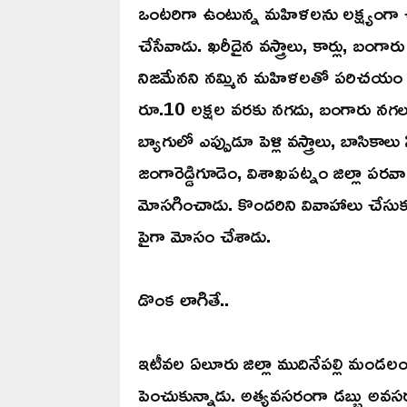
ఒంటరిగా ఉంటున్న మహిళలను లక్ష్యంగా చేసు
చేసేవాడు. ఖరీదైన వస్త్రాలు, కార్లు, బంగా
నిజమేనని నమ్మిన మహిళలతో పరిచయం పెం
రూ.10 లక్షల వరకు నగదు, బంగారు నగలు క
బ్యాగులో ఎప్పుడూ పెళ్లి వస్త్రాలు, బాసికా
జంగారెడ్డిగూడెం, విశాఖపట్నం జిల్లా ప
మోసగించాడు. కొందరిని వివాహాలు చేసుక
పైగా మోసం చేశాడు.
డొంక లాగితే..
ఇటీవల ఏలూరు జిల్లా ముదినేపల్లి మండ
పెంచుకున్నాడు. అత్యవసరంగా డబ్బు అవసర