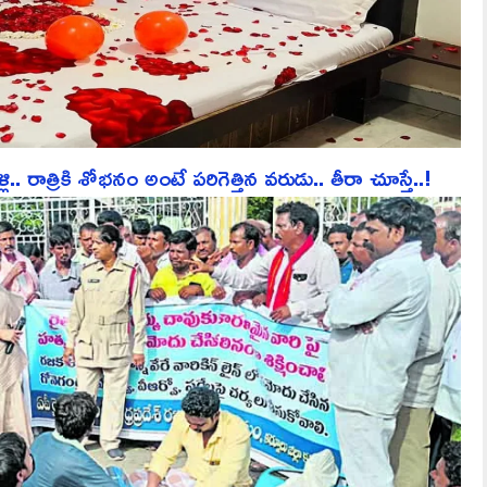
ాత్రికి శోభనం అంటే పరిగెత్తిన వరుడు.. తీరా చూస్తే..!