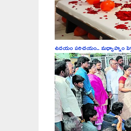
ఉదయం పరిచయం.. మధ్యాహ్నం పెళ్లి.. ర