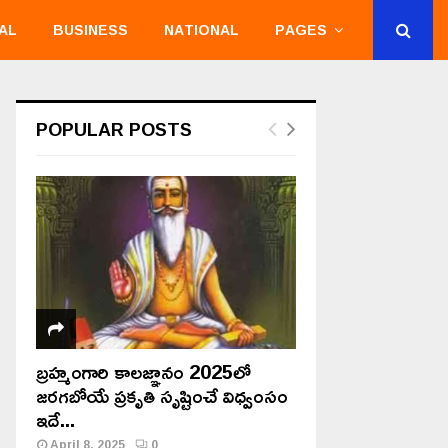
AL
BUSINESS
NATIONAL
PAGES
POPULAR POSTS
బ్రహ్మంగారి కాలజ్ఞానం 2025లో
జరగబోయే ప్రకృతి సృష్టించే విధ్వంసం
ఇదే...
April 8, 2025
0