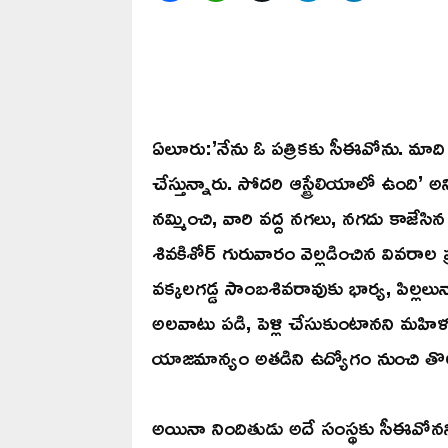
ఏలూరు:’నేను ఓ పత్రికకు సీఈవోను. మాది
చేస్తున్నారు. సోదరి ఆస్ట్రేలియాలో ఉంది
నమ్మించి, వారి వద్ద నగలు, నగదు కాజేసిన 
శివకిశోర్ గురువారం వెల్లడించిన వివరాల
వక్కలగడ్డ సాంబశివరావుకు భార్య, పిల్లల
అలవాటు పడి, పెళ్లి చేసుకుంటానని మహి
యాజమాన్యం అతడిని ఉద్యోగం నుంచి తొలగిం
అయినా నిందితుడు అదే సంస్థకు సీఈవోనని