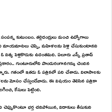
 సంపన్న కుటుంబం. తల్లిదండ్రులు మంచి ఉద్యోగాలు
’ అని మాయమాటలు చెప్పి, మహిళలను పెళ్లి చేసుకుంటానని
ఓ నిత్య పెళ్లికొడుకు ఉదంతమిది. ఏలూరు ఎస్పీ ప్రతాప్
 ప్రకారం.. గుంటూరులోని పాండురంగానగర్కు చెందిన
ున్నారు. గతంలో ఇతడు ఓ పత్రికలో పని చేశాడు. విలాసాలకు
ళలను మోసం చేస్తుండేవాడు. ఈ విషయం తెలిసిన పత్రికా
చి, కేసులు పెట్టింది.
 చెప్పుకొంటూ భర్త చనిపోయిన, విడాకులు తీసుకుని