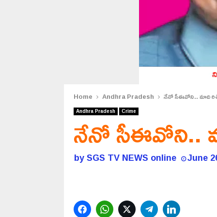
Home
Andhra Pradesh
నేనో సీఈవోని.. మాది రిచ
Andhra Pradesh
Crime
నేనో సీఈవోని.. మ
by
SGS TV NEWS online
June 2
Facebook
WhatsApp
Twitter
Telegram
LinkedIn