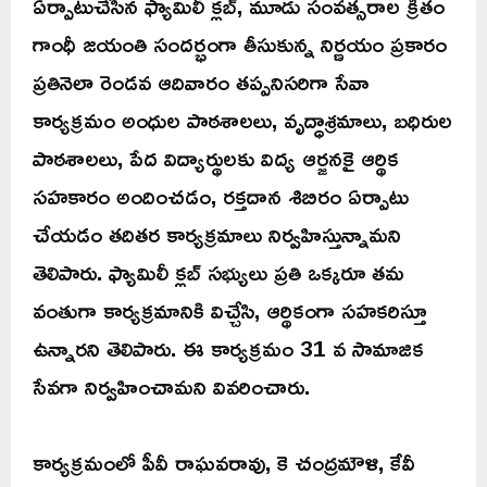
ఏర్పాటుచేసిన ఫ్యామిలీ క్లబ్, మూడు సంవత్సరాల క్రితం
గాంధీ జయంతి సందర్భంగా తీసుకున్న నిర్ణయం ప్రకారం
ప్రతినెలా రెండవ ఆదివారం తప్పనిసరిగా సేవా
కార్యక్రమం అంధుల పాఠశాలలు, వృద్ధాశ్రమాలు, బధిరుల
పాఠశాలలు, పేద విద్యార్థులకు విద్య ఆర్జనకై ఆర్థిక
సహకారం అందించడం, రక్తదాన శిబిరం ఏర్పాటు
చేయడం తదితర కార్యక్రమాలు నిర్వహిస్తున్నామని
తెలిపారు. ఫ్యామిలీ క్లబ్ సభ్యులు ప్రతి ఒక్కరూ తమ
వంతుగా కార్యక్రమానికి విచ్చేసి, ఆర్థికంగా సహకరిస్తూ
ఉన్నారని తెలిపారు. ఈ కార్యక్రమం 31 వ సామాజిక
సేవగా నిర్వహించామని వివరించారు.
కార్యక్రమంలో పీవీ రాఘవరావు, కె చంద్రమౌళి, కేవీ