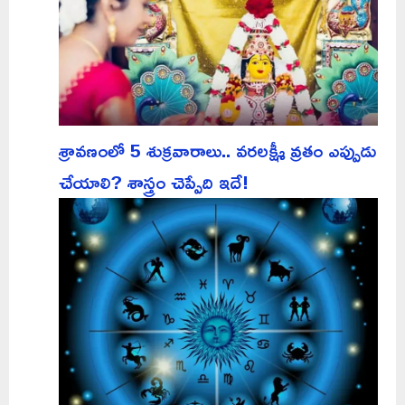
శ్రావణంలో 5 శుక్రవారాలు.. వరలక్ష్మీ వ్రతం ఎప్పుడు
చేయాలి? శాస్త్రం చెప్పేది ఇదే!