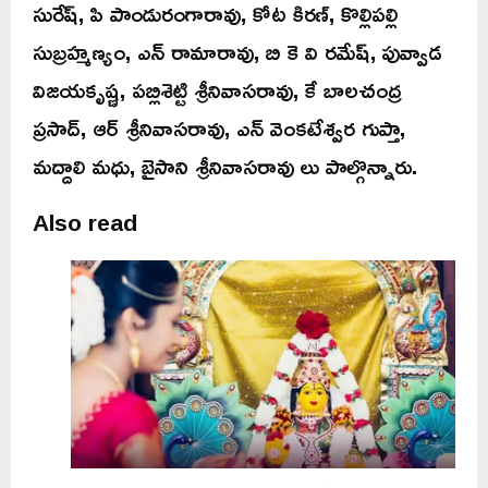
సురేష్, పి పాండురంగారావు, కోట కిరణ్, కొల్లిపల్లి
సుబ్రహ్మణ్యం, ఎన్ రామారావు, బి కె వి రమేష్, పువ్వాడ
విజయకృష్ణ, పబ్లిశెట్టి శ్రీనివాసరావు, కే బాలచంద్ర
ప్రసాద్, ఆర్ శ్రీనివాసరావు, ఎన్ వెంకటేశ్వర గుప్తా,
మద్దాలి మధు, బైసాని శ్రీనివాసరావు లు పాల్గొన్నారు.
Also read