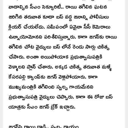
వాడాల్సిన సీఎం సెక్యూరిటీ.. రాయి తగిలిన ఘటన
జరిగిన తరువాత కూడా బస్ వద్ద జనాన్ని పోలీసులు
క్లియర్ చేయలేదు. సమీపంలో ఏవైనా సీసీ కెమెరాలు
ఉన్నాయోమోనని పరిశీలిస్తున్నారు. కాగా జగన్‌కు రాయి
తగిలిన చోట వైద్యులు బస్ లోనే రెండు సార్లు చికిత్స
చేసారు. అంతా అయిపోయాక ప్రభుత్వాసుపత్రికి
వెళ్ళాలని ప్లాన్ చేశారు. అక్కడ చికిత్స తరువాత మళ్ళీ
కేసరపల్లి క్యాంప్‌కు జగన్ వెళ్లిపోయారు. కాగా
ముఖ్యమంత్రికి తగిలింది స్వల్ప గాయమేనని
ప్రభుత్వాసుపత్రి వైద్యులు చెప్పారు. కాగా ఈ రోజు బస్
యాత్రకు సీఎం జగన్ బ్రేక్ ఇచ్చారు.
జగన్‌పై రాయి దాడి.. స్వల్ప గాయం