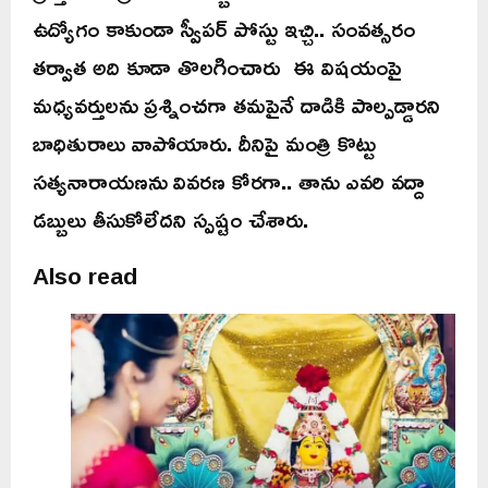
ఉద్యోగం కాకుండా స్వీపర్ పోస్టు ఇచ్చి.. సంవత్సరం
తర్వాత అది కూడా తొలగించారు ఈ విషయంపై
మధ్యవర్తులను ప్రశ్నించగా తమపైనే దాడికి పాల్పడ్డారని
బాధితురాలు వాపోయారు. దీనిపై మంత్రి కొట్టు
సత్యనారాయణను వివరణ కోరగా.. తాను ఎవరి వద్దా
డబ్బులు తీసుకోలేదని స్పష్టం చేశారు.
Also read