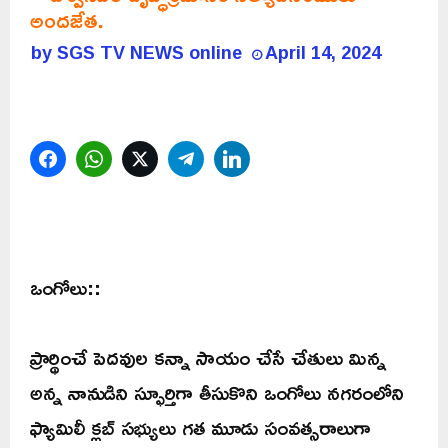
అందజేత.
by
SGS TV NEWS online
April 14, 2024
Facebook
WhatsApp
Twitter
Telegram
LinkedIn
ఒంగోలు::
ప్రార్థించే పెదవుల కన్నా సాయం చేసే చేతులు మిన్న
అన్న నానుడిని స్ఫూర్తిగా తీసుకొని ఒంగోలు నగరంలోని
ఫ్యామిలీ క్లబ్ సభ్యులు గత మూడు సంవత్సరాలుగా