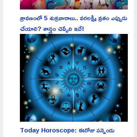
శ్రావణంలో 5 శుక్రవారాలు.. వరలక్ష్మీ వ్రతం ఎప్పుడు
చేయాలి? శాస్త్రం చెప్పేది ఇదే!
Today Horoscope: ఈరోజు పన్నెండు