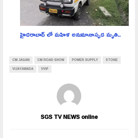
హైదరాబాద్ లో మహిళ అనుమానాస్పద మృతి..
CM JAGAN
CM ROAD SHOW
POWER SUPPLY
STONE
VIJAYAWADA
VVIP
SGS TV NEWS online