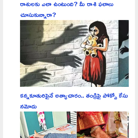
రాశులకు ఎలా ఉంటుంది? మీ రాశి ఫలాలు
చూసుకున్నారా?
కన్నకూతురిపైనే అత్యాచారం.. తండ్రిపై పోక్సో కేసు
నమోదు