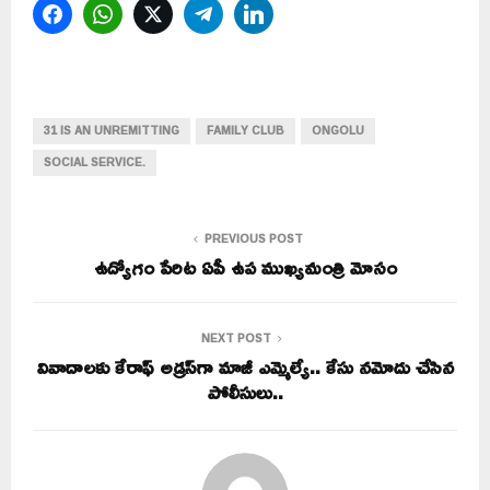
Facebook
WhatsApp
Twitter
Telegram
LinkedIn
31 IS AN UNREMITTING
FAMILY CLUB
ONGOLU
SOCIAL SERVICE.
PREVIOUS POST
ఉద్యోగం పేరిట ఏపీ ఉప ముఖ్యమంత్రి మోసం
NEXT POST
వివాదాలకు కేరాఫ్ అడ్రస్‎గా మాజీ ఎమ్మెల్యే.. కేసు నమోదు చేసిన
పోలీసులు..