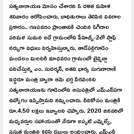
సత్యనారాయణ మోసం చేశారని ఓ దళిత మహిళ
శనివారం ఆరోపించారు. బాధితురాలు తెలిపిన వివరాల
ప్రకారం.. గణపవరం ప్రాంతానికి చెందిన ఓగిరాల
పరిమళ సుమన అదే గ్రామంలోని పీహెచ్సీ-2లో స్టాఫ్
నర్సుగా విధులు నిర్వహిస్తున్నారు. తాడేపల్లిగూడెం
మండలం మిలటరీ మాధవరం గ్రామంలో లైన్మెన్గా
పనిచేస్తున్న ఎం. సుదర్శన్, అతని భార్య సుగుణారాణి
ఇద్దరూ మంత్రి ద్వారా ఆమె భర్త వీరవెంకట
సత్యనారాయణకు గూడెంలోని ఆసుపత్రిలో ఎమ్ఎన్ఏగా
ఉద్యోగం ఇప్పిస్తామని నమ్మించారు. దీనికోసం మంత్రికి
రూ.4.50 లక్షలు ఇవ్వాలని చెప్పారు. 2020 జనవరిలో
మధ్యవర్తుల సహాయంతో నేరుగా అప్పటి ఎమ్మెల్యే,
ప్రస్తుత మంత్రిని కలిసి డబ్బులు అందించారు. ఎమ్ఎనీ