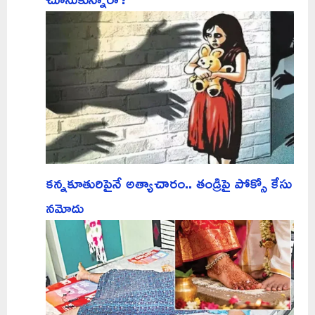
కన్నకూతురిపైనే అత్యాచారం.. తండ్రిపై పోక్సో కేసు
నమోదు