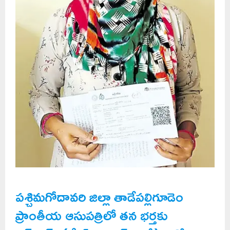
పశ్చిమగోదావరి జిల్లా తాడేపల్లిగూడెం
ప్రాంతీయ ఆసుపత్రిలో తన భర్తకు