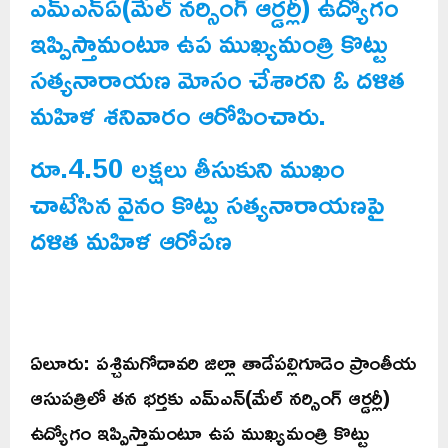
ఎమ్ఎన్ఏ(మేల్ నర్సింగ్ ఆర్డర్లీ) ఉద్యోగం
ఇప్పిస్తామంటూ ఉప ముఖ్యమంత్రి కొట్టు
సత్యనారాయణ మోసం చేశారని ఓ దళిత
మహిళ శనివారం ఆరోపించారు.
రూ.4.50 లక్షలు తీసుకుని ముఖం
చాటేసిన వైనం కొట్టు సత్యనారాయణపై
దళిత మహిళ ఆరోపణ
ఏలూరు: పశ్చిమగోదావరి జిల్లా తాడేపల్లిగూడెం ప్రాంతీయ
ఆసుపత్రిలో తన భర్తకు ఎమ్ఎన్(మేల్ నర్సింగ్ ఆర్డర్లీ)
ఉద్యోగం ఇప్పిస్తామంటూ ఉప ముఖ్యమంత్రి కొట్టు