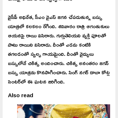
వైసీపీ అధినేత, సీఎం వైఎస్ జగన చేపడుతున్న బస్సు
యాత్రలో కలకలం రేగింది. శనివారం రాత్రి ఆగంతుకులు
ఆయనపై రాయి విసిరారు. గుర్తుతెలియని వ్యక్తి పూలతో
పాటు రాయిని విసిరాడు. దీంతో ఎడమ కంటికి
తగలడంతో స్వల్ప గాయమైంది. దీంతో వైద్యులు
బస్సులోనే చికిత్స అందించారు. చికిత్స అనంతరం జగన్
బస్సు యాత్రను కొనసాగించారు. సింగ్ నగర్ డాబా కోట్ల
సెంటర్‌లో ఈ ఘటన జరిగింది.
Also read