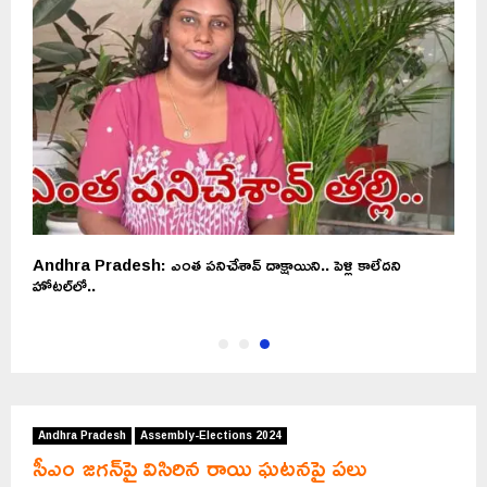
Andhra Pradesh: ఎంత పనిచేశావ్ దాక్షాయిని.. పెళ్లి కాలేదని
హోటల్‌లో..
Andhra Pradesh
Assembly-Elections 2024
సీఎం జగన్‌పై విసిరిన రాయి ఘటనపై పలు