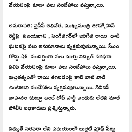
వేయడంపై కూడా పలు సందేహాలు వస్తున్నాయి.
అమరావతి: వైసీపీ అధినేత, ముఖ్యమంత్రి జగన్మోహన్
రెడ్డిపై విజయవాడ , సింగ్‌నగర్‌లో జరిగిన రాయి దాడి
ఘటనపై పలు అనుమానాలు వ్యక్తమవుతున్నాయి. సీఎం
రోడ్డు షో సందర్బంగా పలు మార్లు విద్యుత్ సరఫరా
నిలిపి వేయడంపై కూడా పలు సందేహాలు వస్తున్నాయి.
ఖచ్చితత్వంతో రాయి తగలడంపై కాట్ బాల్ వాడి
ఉంటారని సందేహాలు వ్యక్తమవుతున్నాయి. వీవీఐపీ
వాహనం చుట్టూ ఉండే రోప్ పార్టీ ఎందుకు లేదని మాజీ
పోలీస్ అధికారులు ప్రశ్నిస్తున్నారు.
విద్యుత్ సరఫరా లేని సమయంలో బుల్లెట్ ప్రూఫ్ షీట్లు