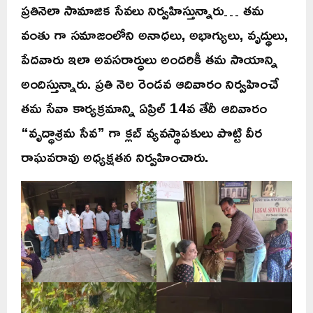
ప్రతినెలా సామాజిక సేవలు నిర్వహిస్తున్నారు… తమ
వంతు గా సమాజంలోని అనాధలు, అభాగ్యులు, వృద్ధులు,
పేదవారు ఇలా అవసరార్ధులు అందరికీ తమ సాయాన్ని
అందిస్తున్నారు. ప్రతి నెల రెండవ ఆదివారం నిర్వహించే
తమ సేవా కార్యక్రమాన్ని ఏప్రిల్ 14వ తేదీ ఆదివారం
“వృద్ధాశ్రమ సేవ” గా క్లబ్ వ్యవస్థాపకులు పొట్టి వీర
రాఘవరావు అధ్యక్షతన నిర్వహించారు.