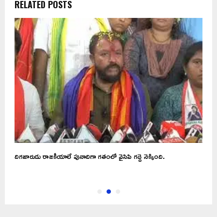
RELATED POSTS
దిగజారుడు రాజకీయాలే పునాదిగా గతంలో వైసిపి గద్దె నెక్కింది.
A
అ