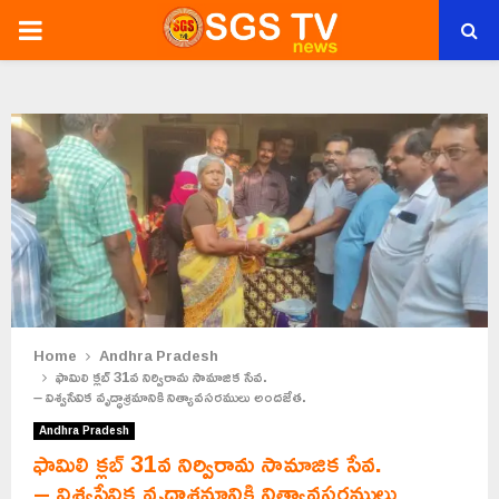
PRIMARY
MENU
Home
Andhra Pradesh
ఫామిలి క్లబ్ 31వ నిర్విరామ సామాజిక సేవ.
– విశ్వసేవిక వృద్ధాశ్రమానికి నిత్యావసరములు అందజేత.
Andhra Pradesh
ఫామిలి క్లబ్ 31వ నిర్విరామ సామాజిక సేవ.
– విశ్వసేవిక వృద్ధాశ్రమానికి నిత్యావసరములు