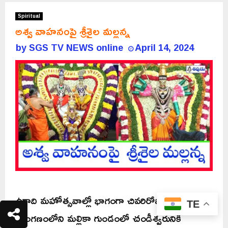
Spiritual
అశ్వ వాహనంపై శ్రీశైల మల్లన్న
by
SGS TV NEWS online
April 14, 2024
ఉగాది మహోత్సవాల్లో భాగంగా చివరిరోజు ఆలయ
TE
ప్రాంగణంలోని మల్లికా గుండంలో చండీశ్వరునికి