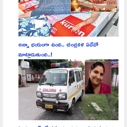
అన్నా భయంగా ఉంది.. చంద్రకళ ఏదేదో
మాట్లాడుతుంది..!