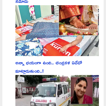
నమోదు
అన్నా భయంగా ఉంది.. చంద్రకళ ఏదేదో
మాట్లాడుతుంది..!