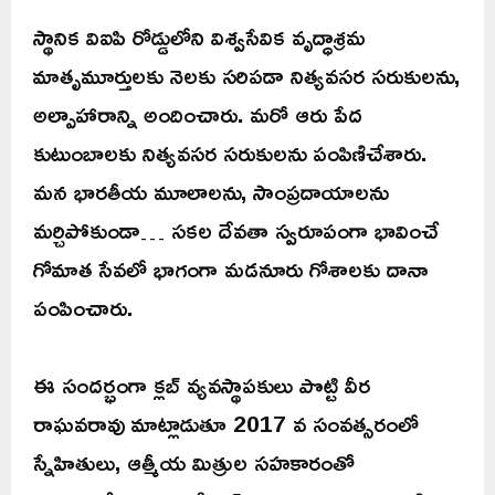
స్థానిక విఐపి రోడ్డులోని విశ్వసేవిక వృద్ధాశ్రమ
మాతృమూర్తులకు నెలకు సరిపడా నిత్యవసర సరుకులను,
అల్పాహారాన్ని అందించారు. మరో ఆరు పేద
కుటుంబాలకు నిత్యవసర సరుకులను పంపిణిచేశారు.
మన భారతీయ మూలాలను, సాంప్రదాయాలను
మర్చిపోకుండా… సకల దేవతా స్వరూపంగా భావించే
గోమాత సేవలో భాగంగా మడనూరు గోశాలకు దానా
పంపించారు.
ఈ సందర్భంగా క్లబ్ వ్యవస్థాపకులు పొట్టి వీర
రాఘవరావు మాట్లాడుతూ 2017 వ సంవత్సరంలో
స్నేహితులు, ఆత్మీయ మిత్రుల సహకారంతో