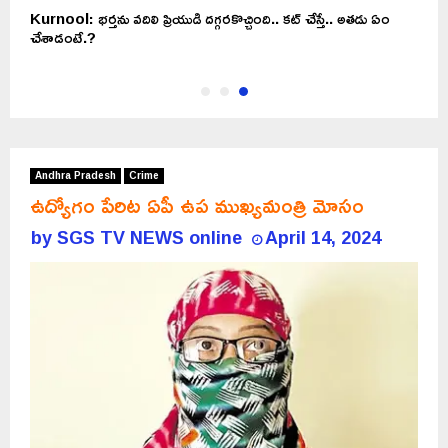
Kurnool: భర్తను వదిలి ప్రియుడి దగ్గరకొచ్చింది.. కట్ చేస్తే.. అతడు ఏం
చేశాడంటే.?
Andhra Pradesh
Crime
ఉద్యోగం పేరిట ఏపీ ఉప ముఖ్యమంత్రి మోసం
by
SGS TV NEWS online
April 14, 2024