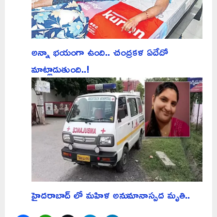
అన్నా భయంగా ఉంది.. చంద్రకళ ఏదేదో
మాట్లాడుతుంది..!
హైదరాబాద్ లో మహిళ అనుమానాస్పద మృతి..