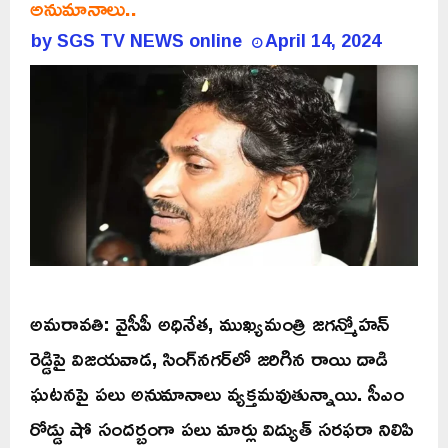
అనుమానాలు..
by
SGS TV NEWS online
April 14, 2024
అమరావతి: వైసీపీ అధినేత, ముఖ్యమంత్రి జగన్మోహన్
రెడ్డిపై విజయవాడ, సింగ్‌నగర్‌లో జరిగిన రాయి దాడి
ఘటనపై పలు అనుమానాలు వ్యక్తమవుతున్నాయి. సీఎం
రోడ్డు షో సందర్బంగా పలు మార్లు విద్యుత్ సరఫరా నిలిపి