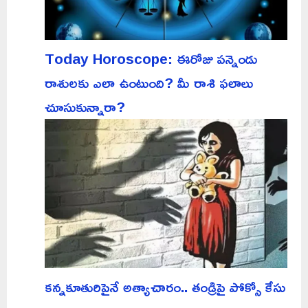
Today Horoscope: ఈరోజు పన్నెండు
రాశులకు ఎలా ఉంటుంది? మీ రాశి ఫలాలు
చూసుకున్నారా?
కన్నకూతురిపైనే అత్యాచారం.. తండ్రిపై పోక్సో కేసు