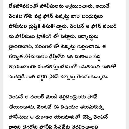
లేకపోవడంతో పోలీసులను ఆశ్రయించారు. అయితే
వెంకట గోపి వద్ద ఫోన్ ఉన్నట్లు వారి బంధువులు
పోలీసుల ద్రుష్టికి తీసుకొచ్చారు. వెంటనే ఆ ఫోన్ నంబర్
ను పోలీసులు ట్రాకింగ్ లో పెట్టారు. విద్యార్ధులు
హైదరాబాద్, వరంగల్ లో ఉన్నట్లు గుర్తించారు. ఆ
తర్వాత సోమవారం ఢిల్లీలోని ఒక దుకాణం వద్ద
అనుమానంగా సంచరిస్తుండటంతో యజమాని వారితో
మాట్లాడి వారి దగ్గర ఫోన్ ఉన్నట్లు తెలుసుకున్నాడు.
వెంటనే ఆ నంబర్ నుండి తల్లిదండ్రులకు ఫోన్
చేయించాడు. వెంటనే ఈ విషయం తెలుసుకున్న
పోలీసులు ఆ దుకాణం యజమానితో చెప్పి వెంటనే
వారిని దగ్గర్లోని పోలీస్ స్టేషన్‌కు తరలించాలని