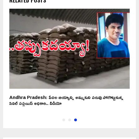
Andhra Pradesh: పేదల బియ్యాన్ని అమ్ముకుని పరువు పోగొట్టుకున్న
సివిల్ సప్లయిస్ అధికారి.. వీడియో