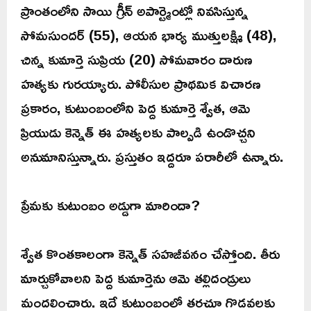
ప్రాంతంలోని సాయి గ్రీన్ అపార్ట్మెంట్లో నివసిస్తున్న
సోమసుందర్ (55), ఆయన భార్య ముత్తులక్ష్మి (48),
చిన్న కుమార్తె సుప్రియ (20) సోమవారం దారుణ
హత్యకు గురయ్యారు. పోలీసుల ప్రాథమిక విచారణ
ప్రకారం, కుటుంబంలోని పెద్ద కుమార్తె శ్వేత, ఆమె
ప్రియుడు కెన్నెత్ ఈ హత్యలకు పాల్పడి ఉండొచ్చని
అనుమానిస్తున్నారు. ప్రస్తుతం ఇద్దరూ పరారీలో ఉన్నారు.
ప్రేమకు కుటుంబం అడ్డుగా మారిందా?
శ్వేత కొంతకాలంగా కెన్నెత్ సహజీవనం చేస్తోంది. తీరు
మార్చుకోవాలని పెద్ద కుమార్తెను ఆమె తల్లిదండ్రులు
మందలించారు. ఇదే కుటుంబంలో తరచూ గొడవలకు