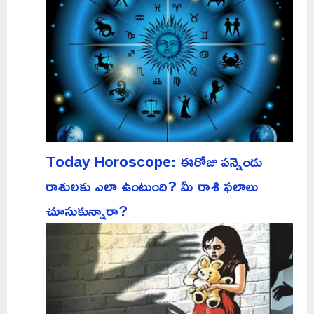
Today Horoscope: ఈరోజు పన్నెండు
రాశులకు ఎలా ఉంటుంది? మీ రాశి ఫలాలు
చూసుకున్నారా?