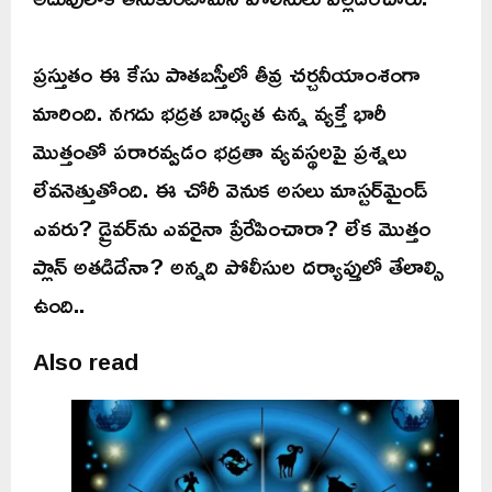
ప్రస్తుతం ఈ కేసు పాతబస్తీలో తీవ్ర చర్చనీయాంశంగా
మారింది. నగదు భద్రత బాధ్యత ఉన్న వ్యక్తే భారీ
మొత్తంతో పరారవ్వడం భద్రతా వ్యవస్థలపై ప్రశ్నలు
లేవనెత్తుతోంది. ఈ చోరీ వెనుక అసలు మాస్టర్‌మైండ్
ఎవరు? డ్రైవర్‌ను ఎవరైనా ప్రేరేపించారా? లేక మొత్తం
ప్లాన్ అతడిదేనా? అన్నది పోలీసుల దర్యాప్తులో తేలాల్సి
ఉంది..
Also read