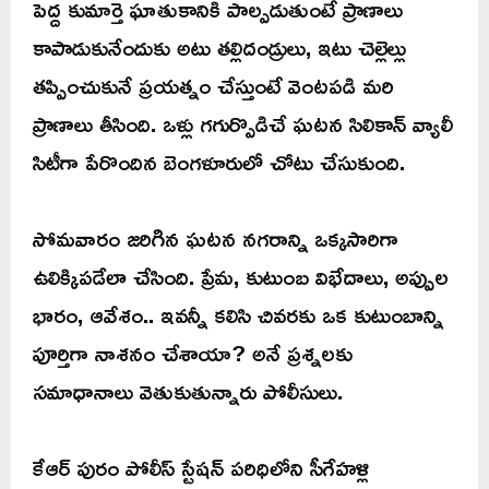
పెద్ద కుమార్తె ఘాతుకానికి పాల్పడుతుంటే ప్రాణాలు
కాపాడుకునేందుకు అటు తల్లిదండ్రులు, ఇటు చెల్లెల్లు
తప్పించుకునే ప్రయత్నం చేస్తుంటే వెంటపడి మరి
ప్రాణాలు తీసింది. ఒళ్లు గగుర్పొడిచే ఘటన సిలికాన్ వ్యాలీ
సిటీగా పేరొందిన బెంగళూరులో చోటు చేసుకుంది.
సోమవారం జరిగిన ఘటన నగరాన్ని ఒక్కసారిగా
ఉలిక్కిపడేలా చేసింది. ప్రేమ, కుటుంబ విభేదాలు, అప్పుల
భారం, ఆవేశం.. ఇవన్నీ కలిసి చివరకు ఒక కుటుంబాన్ని
పూర్తిగా నాశనం చేశాయా? అనే ప్రశ్నలకు
సమాధానాలు వెతుకుతున్నారు పోలీసులు.
కేఆర్ పురం పోలీస్ స్టేషన్ పరిధిలోని సీగేహళ్లి