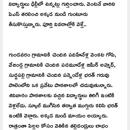
విద్యార్ధులు ఢిల్లీలో ఉన్నట్లు గుర్తించారు. వెంటనే వారిని
పిఎస్ తరలించి అక్కడ నుండి గుంటూరు
తీసుకొస్తున్నారు. పూర్తి వివరాల్లోకి వెళ్తే..
గుండవరం గ్రామానికి చెందిన పదిహేనేళ్ల వెంకట గోపి,
వేజండ్ల గ్రామానికి చెందిన పదమూడేళ్ల జమీర్ అహ్మద్,
సుద్దపల్లి గ్రామానికి చెందిన పన్నెండేళ్ల భరత్ గరువు
పాలెంలోని ఒక ప్రవేటు పాఠశాలలో చదువుతున్నారు.
శనివారం పాఠశాలకు వచ్చిన విద్యార్ధులు తిరిగి ఇంటికి
వెళ్లలేదు. స్కూల్ ముగిసిన తర్వాత ముగ్గురు కలిసి భరత్
ఇంటికి వెళ్లారు. అక్కడ నుండి మాయం అయ్యారు.
రాత్రంతా పిల్లల కోసం వెతికిన తల్లిదండ్రులు లాభం