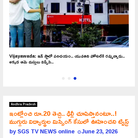
్
Vijayawada: ఇన్ స్టాలో పరిచయం.. యువతిని హోటల్‌కి రమ్మన్నాడు..
అక్కడ ఆమె దుస్తులు విప్పేసి..
Andhra Pradesh
ఇంట్లోంచి రూ.20 తెచ్చి.. ఢిల్లీ చూపిస్తానంటూ..!
ముగ్గురు విద్యార్థుల మిస్సింగ్ కేసులో ఊహించని ట్విస్ట్
by
SGS TV NEWS online
June 23, 2026