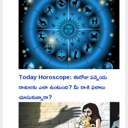
Today Horoscope: ఈరోజు పన్నెండు
రాశులకు ఎలా ఉంటుంది? మీ రాశి ఫలాలు
చూసుకున్నారా?