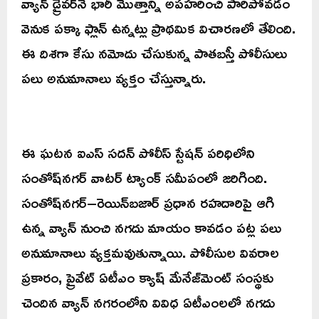
వ్యాన్ డ్రైవర్‌నే భారీ మొత్తాన్ని అపహరించి పారిపోవడం
వెనుక పక్కా ఫ్లాన్ ఉన్నట్లు ప్రాథమిక విచారణలో తేలింది.
ఈ దిశగా కేసు నమోదు చేసుకున్న పాతబస్తీ పోలీసులు
పలు అనుమానాలు వ్యక్తం చేస్తున్నారు.
ఈ ఘటన ఐఎస్ సదన్ పోలీస్ స్టేషన్ పరిధిలోని
సంతోష్‌నగర్ వాటర్ ట్యాంక్ సమీపంలో జరిగింది.
సంతోష్‌నగర్–రెయిన్‌బజార్ ప్రధాన రహదారిపై ఆగి
ఉన్న వ్యాన్ నుంచి నగదు మాయం కావడం పట్ల పలు
అనుమానాలు వ్యక్తమవుతున్నాయి. పోలీసుల వివరాల
ప్రకారం, ప్రైవేట్ ఏటీఎం క్యాష్ మేనేజ్‌మెంట్ సంస్థకు
చెందిన వ్యాన్ నగరంలోని వివిధ ఏటీఎంలలో నగదు