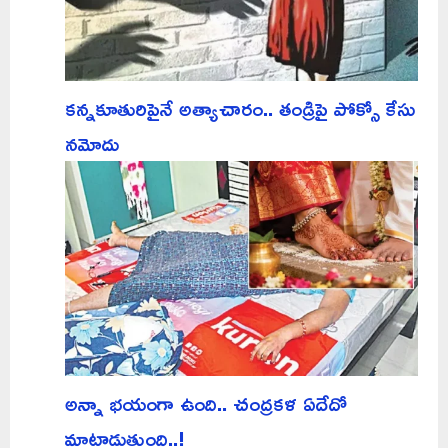
కన్నకూతురిపైనే అత్యాచారం.. తండ్రిపై పోక్సో కేసు
నమోదు
అన్నా భయంగా ఉంది.. చంద్రకళ ఏదేదో
మాట్లాడుతుంది..!