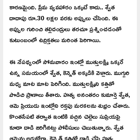
కారణమైంది. ప్రేమ వ్యవహారం ఒక్కటే కాదు.. శ్వేత
దాదాపు రూ.30 లక్షల వరకు అప్పులు చేసింది. ఈ
అప్పుల గురించి తల్లిదండ్రులు తరచూ ప్రశ్నించడంతో
కుటుంబంలో ఉద్రిక్తతలు మరింత పెరిగాయి.
ఈ నేపథ్యంలో సోమవారం ఇంట్లో ముత్తులక్ష్మి ఒక్కరే
ఉన్న సమయంలో శ్వేత, కెన్నెత్ అక్కడికి వెళ్లారు. ముగ్గురి
మధ్య మాట మాట పెరిగింది. ముత్తులక్ష్మిని కత్తితో
పొడిచి ప్రాణాలు తీశారు. హత్య అనంతరం కుమార్తె శ్వేత,
ఆమె ప్రియుడు ఇంట్లోని రక్తపు మరకలను శుభ్రం చేశారు.
కొంతసేపటి తర్వాత ఇంటికి వచ్చిన చెల్లెలు సుప్రియపై
కూడా దాడి జరిగినట్లు పోలీసులు చెబుతున్నారు. శ్వేత
ఆమెను అడ్డుకోగా, కెన్నెత్ కత్తితో దాడి చేసి హత్య