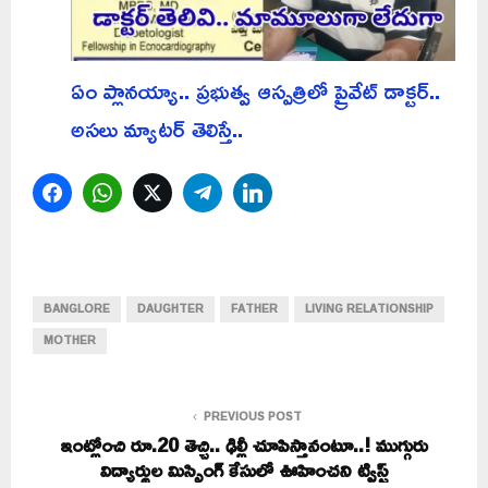
ఏం ప్లానయ్యా.. ప్రభుత్వ ఆస్పత్రిలో ప్రైవేట్ డాక్టర్..
అసలు మ్యాటర్ తెలిస్తే..
Facebook
WhatsApp
Twitter
Telegram
LinkedIn
BANGLORE
DAUGHTER
FATHER
LIVING RELATIONSHIP
MOTHER
PREVIOUS POST
ఇంట్లోంచి రూ.20 తెచ్చి.. ఢిల్లీ చూపిస్తానంటూ..! ముగ్గురు
విద్యార్థుల మిస్సింగ్ కేసులో ఊహించని ట్విస్ట్