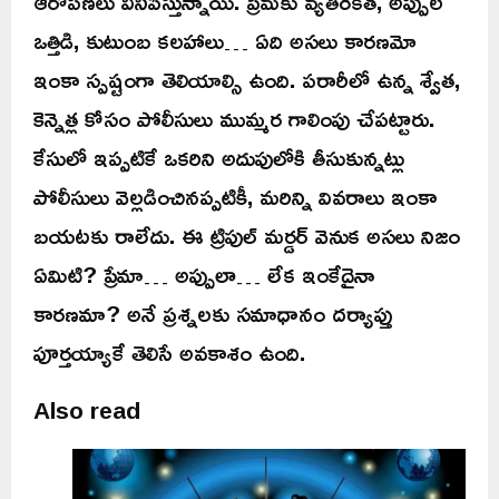
ఆరోపణలు వినిపిస్తున్నాయి. ప్రేమకు వ్యతిరేకత, అప్పుల
ఒత్తిడి, కుటుంబ కలహాలు… ఏది అసలు కారణమో
ఇంకా స్పష్టంగా తెలియాల్సి ఉంది. పరారీలో ఉన్న శ్వేత,
కెన్నెత్ల కోసం పోలీసులు ముమ్మర గాలింపు చేపట్టారు.
కేసులో ఇప్పటికే ఒకరిని అదుపులోకి తీసుకున్నట్లు
పోలీసులు వెల్లడించినప్పటికీ, మరిన్ని వివరాలు ఇంకా
బయటకు రాలేదు. ఈ ట్రిపుల్ మర్డర్ వెనుక అసలు నిజం
ఏమిటి? ప్రేమా… అప్పులా… లేక ఇంకేదైనా
కారణమా? అనే ప్రశ్నలకు సమాధానం దర్యాప్తు
పూర్తయ్యాకే తెలిసే అవకాశం ఉంది.
Also read