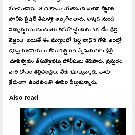
సూచించారు. ఆ దుకాణం యజమాని వారిని స్థానిక
పోలీస్ స్టేషన్ తీసుకెళ్లి అప్పగించారు. అక్కడ నుండి
విద్యార్ధులను గుంటూరు తీసుకొచ్చేందుకు ఒక టీం ఢిల్లీ
వెళ్లింది. అయితే ఈ ముగ్గురిలో పెద్ద వాడైన గోపి ఇంట్లో
ఇరవై రూపాయలు తీసుకొచ్చి తన స్నేహితులకు ఢిల్లీ
చూపిస్తానని తీసుకెళ్లినట్లు పోలీసులు తెలిపారు. ప్రస్తుతం
వారి కోసం తల్లిదండ్రులు వేచి చూస్తున్నారు. వారు
క్షేమంగా ఉండటంతో ఊపిరి పీల్చుకున్నారు.
Also read