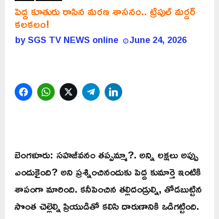
పెద్ద కూతురు రాసిన మరణ శాసనం.. ట్రిపుల్ మర్డర్
కలకలం!
by
SGS TV NEWS online
June 24, 2026
Facebook
WhatsApp
Twitter
Telegram
LinkedIn
బెంగళూరు: సహజీవనం తప్పమ్మా?. అన్ని లక్షలు అప్పు
ఎందుకైంది? అని ప్రశ్నించినందుకు పెద్ద కుమార్తె ఇంటికి
శాపంగా మారింది. కనీపెంచిన తల్లిదండ్రుల్ని, తోడబుట్టిన
సొంత చెల్లెల్ని ప్రియుడితో కలిసి దారుణానికి ఒడిగట్టింది.