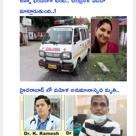
మాట్లాడుతుంది..!
హైదరాబాద్ లో మహిళ అనుమానాస్పద మృతి..