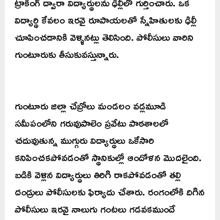
ట్రాకింగ్ ద్వారా విద్యార్థులను ఢిల్లీలో గుర్తించారు. ఒక
విద్యార్థి కేవలం ఇరవై రూపాయలతో స్నేహితులకు ఢిల్లీ
చూపించడానికి వెళ్ళినట్లు తెలిసింది. పోలీసులు వారిని
గుంటూరుకు తీసుకువస్తున్నారు.
గుంటూరు జిల్లా చేబ్రోలు మండలం వడ్లమూడి
సమీపంలోని గరువుపాలెం ప్రవేటు పాఠశాలలో
చదువుతున్న ముగ్గురు విద్యార్ధులు ఒకేసారి
కనిపించకపోవడంతో స్థానికుల్లో ఆందోళన మొదలైంది.
బడికి వెళ్లిన విద్యార్ధులు తిరిగి రాకపోవడంతో తల్లి
దండ్రులు పోలీసులకు ఫిర్యాదు చేశారు. రంగంలోకి దిగిన
పోలీసులు ఇరవై నాలుగు గంటలు గడవకముందే