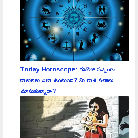
Today Horoscope: ఈరోజు పన్నెండు
రాశులకు ఎలా ఉంటుంది? మీ రాశి ఫలాలు
చూసుకున్నారా?