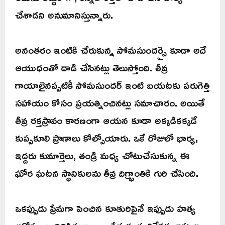
చేశాడని అనుమానిస్తున్నారు.
అనంతరం ఇంటికి చేరుకున్న సోమసుందర్పై కూడా అదే
ఆయుధంతో దాడి చేసినట్లు తెలుస్తోంది. తీవ్ర
గాయాలైనప్పటికీ సోమసుందర్ ఇంటి బయటకు పరుగెత్తి
సహాయం కోసం ప్రయత్నించినట్లు సమాచారం. అయితే
తీవ్ర రక్తస్రావం కారణంగా ఆయన కూడా అక్కడికక్కడే
కుప్పకూలి ప్రాణాలు కోల్పోయారు. ఒకే రోజులో భార్య,
ఇద్దరు కుమార్తెలు, తండ్రి మధ్య చోటుచేసుకున్న ఈ
ఘోర ఘటన స్థానికులను తీవ్ర దిగ్భ్రాంతికి గురి చేసింది.
ఒకప్పుడు ప్రేమగా పెంచిన కూతురిపైనే ఇప్పుడు హత్య