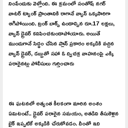
నింపేందుకు వెళ్తోంది. ఈ క్రమంలో సంతోష్ నగర్
వాటర్ ట్యాంక్ ప్రాంతానికి రాగానే వ్యాన్‌ ఒక్కసారిగా
ఆగిపోయింది. ట్రంక్ బాక్స్ ఉండాల్సిన రూ.17 లక్షలు,
వ్యాన్ డ్రైవర్ కనిపించకుండాపోయారు. అయితే
ముందుగానే సిద్ధం చేసిన ప్లాన్ ప్రకారం అక్కడికి వచ్చిన
వ్యాన్ డ్రైవర్, డబ్బుతో సహా ఓ ద్విచక్ర వాహనంపై ఎక్కి
పరారైనట్లు పోలీసులు గుర్తించారు
ఈ ఘటనలో అత్యంత కీలకంగా మారిన అంశం
ఏమిటంటే.. డ్రైవర్ పరారైన సమయం, అతడిని తీసుకెళ్లిన
బైక్ ఇప్పటికే అక్కడికి చేరుకోవడం. దీంతో ఇది