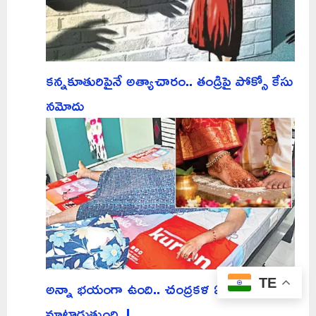
కన్నకూతురిపైనే అత్యాచారం.. తండ్రిపై పోక్సో కేసు
నమోదు
అన్నా భయంగా ఉంది.. చంద్రకళ ఏదేదో
TE
మాట్లాడుతుంది..!