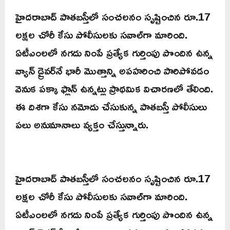
హైదరాబాద్ పాతబస్తీలో సంచలనం సృష్టించిన రూ.17
లక్షల చోరీ కేసు పోలీసులకు సవాల్‌గా మారింది.
ఏటీఎంలలో నగదు నింపే ప్రత్యేక గుర్తింపు పొందిన ఉన్న
వ్యాన్ డ్రైవర్‌నే భారీ మొత్తాన్ని అపహరించి పారిపోవడం
వెనుక పక్కా ఫ్లాన్ ఉన్నట్లు ప్రాథమిక విచారణలో తేలింది.
ఈ దిశగా కేసు నమోదు చేసుకున్న పాతబస్తీ పోలీసులు
పలు అనుమానాలు వ్యక్తం చేస్తున్నారు.
హైదరాబాద్ పాతబస్తీలో సంచలనం సృష్టించిన రూ.17
లక్షల చోరీ కేసు పోలీసులకు సవాల్‌గా మారింది.
ఏటీఎంలలో నగదు నింపే ప్రత్యేక గుర్తింపు పొందిన ఉన్న