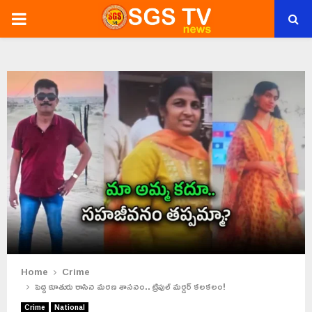
PRIMARY
MENU
Home
Crime
పెద్ద కూతురు రాసిన మరణ శాసనం.. ట్రిపుల్ మర్డర్ కలకలం!
Crime
National