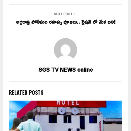
NEXT POST
అర్ధరాత్రి పోలీసుల రహస్య పూజలు.. స్టేషన్ లో మేక బలి!
SGS TV NEWS online
RELATED POSTS