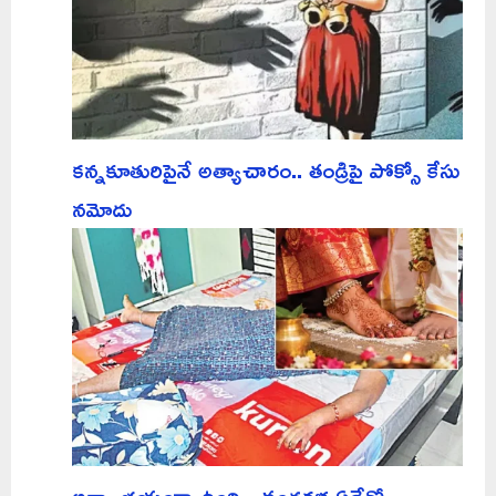
కన్నకూతురిపైనే అత్యాచారం.. తండ్రిపై పోక్సో కేసు
నమోదు
అన్నా భయంగా ఉంది.. చంద్రకళ ఏదేదో