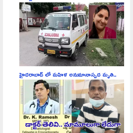
హైదరాబాద్ లో మహిళ అనుమానాస్పద మృతి..