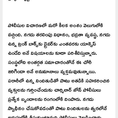
పోలీసుల విచారణలో మరో కీలక అంశం వెలుగులోకి
వచ్చింది. నగదు తరలింపు విధానం, భద్రతా వ్యవస్థ, నగదు
ఉన్న ట్రంక్ బాక్స్‌కు డ్రైవర్‌కు ఎంతవరకు యాక్సెస్
ఉండేది అనే విషయాలను కూడా పరిశీలిస్తున్నారు.
సంస్థలోని అంతర్గత సమాచారంతోనే ఈ చోరీ
జరిగిందా అనే అనుమానాలు వ్యక్తమవుతున్నాయి.
పరారీలో ఉన్న నిందితుడితో పాటు అతడికి సహకరించిన
వ్యక్తులను గుర్తించేందుకు చార్మినార్ జోన్ పోలీసులు
ప్రత్యేక బృందాలను రంగంలోకి దింపారు. నగదు
స్వాధీనం చేసుకోవడంతో పాటు నిందితులను త్వరలోనే
అదుపులోకి తీసుకుంటామని పోలీసులు వెల్లడించారు.