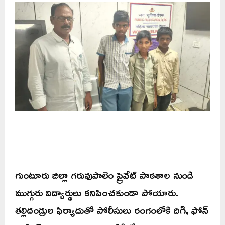
గుంటూరు జిల్లా గరువుపాలెం ప్రైవేట్ పాఠశాల నుండి
ముగ్గురు విద్యార్థులు కనిపించకుండా పోయారు.
తల్లిదండ్రుల ఫిర్యాదుతో పోలీసులు రంగంలోకి దిగి, ఫోన్