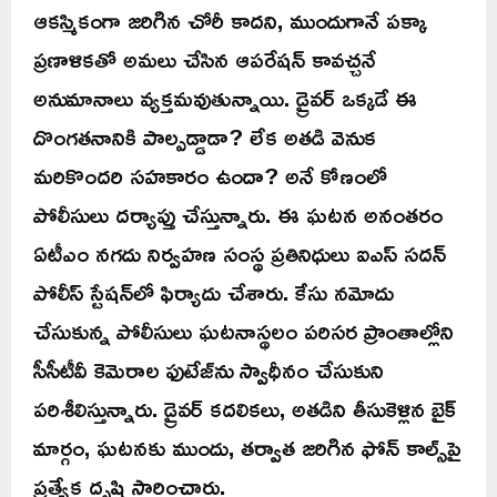
ఆకస్మికంగా జరిగిన చోరీ కాదని, ముందుగానే పక్కా
ప్రణాళికతో అమలు చేసిన ఆపరేషన్ కావచ్చనే
అనుమానాలు వ్యక్తమవుతున్నాయి. డ్రైవర్ ఒక్కడే ఈ
దొంగతనానికి పాల్పడ్డాడా? లేక అతడి వెనుక
మరికొందరి సహకారం ఉందా? అనే కోణంలో
పోలీసులు దర్యాప్తు చేస్తున్నారు. ఈ ఘటన అనంతరం
ఏటీఎం నగదు నిర్వహణ సంస్థ ప్రతినిధులు ఐఎస్ సదన్
పోలీస్ స్టేషన్‌లో ఫిర్యాదు చేశారు. కేసు నమోదు
చేసుకున్న పోలీసులు ఘటనాస్థలం పరిసర ప్రాంతాల్లోని
సీసీటీవీ కెమెరాల ఫుటేజ్‌ను స్వాధీనం చేసుకుని
పరిశీలిస్తున్నారు. డ్రైవర్ కదలికలు, అతడిని తీసుకెళ్లిన బైక్
మార్గం, ఘటనకు ముందు, తర్వాత జరిగిన ఫోన్ కాల్స్‌పై
ప్రత్యేక దృష్టి సారించారు.