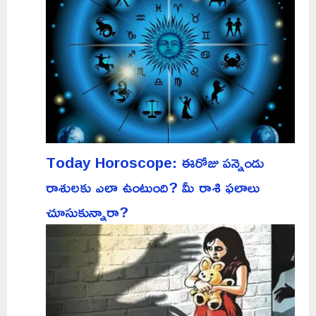
Today Horoscope: ఈరోజు పన్నెండు
రాశులకు ఎలా ఉంటుంది? మీ రాశి ఫలాలు
చూసుకున్నారా?