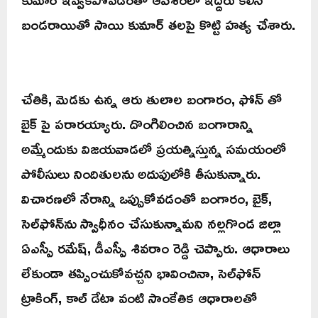
బండరాయితో సాయి కుమార్ తలపై కొట్టి హత్య చేశారు.
చేతికి, మెడకు ఉన్న ఆరు తులాల బంగారం, ఫోన్ తో
బైక్ పై పరారయ్యారు. దొంగిలించిన బంగారాన్ని
అమ్మేందుకు విజయవాడలో ప్రయత్నిస్తున్న సమయంలో
పోలీసులు నిందితులను అదుపులోకి తీసుకున్నారు.
విచారణలో నేరాన్ని ఒప్పుకోవడంతో బంగారం, బైక్,
సెల్‌ఫోన్‌ను స్వాధీనం చేసుకున్నామని నల్లగొండ జిల్లా
ఏఎస్పీ రమేష్, డీఎస్పీ శివరాం రెడ్డి చెప్పారు. ఆధారాలు
లేకుండా తప్పించుకోవచ్చని భావించినా, సెల్‌ఫోన్
ట్రాకింగ్, కాల్ డేటా వంటి సాంకేతిక ఆధారాలతో