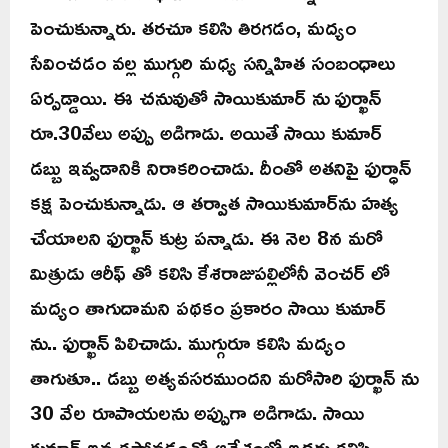
పెంచుకున్నారు. తరచూ కలిసి తిరగడం, మద్యం
సేవించడం వల్ల ముగ్గురి మధ్య సన్నిహిత సంబంధాలు
ఏర్పడ్డాయి. ఈ చనువుతో సాయికుమార్ ను ఫుర్ఖాన్
రూ.30వేలు అప్పు అడిగాడు. అయితే సాయి కుమార్
డబ్బు ఇవ్వడానికి నిరాకరించాడు. దీంతో అతనిపై ఫుర్ధాన్
కక్ష పెంచుకున్నాడు. ఆ తర్వాత సాయికుమార్‌ను హత్య
చేయాలని ఫుర్ఖాన్ కుట్ర పన్నాడు. ఈ నెల 8న మరో
మిత్రుడు ఆరీఫ్ తో కలిసి కేశరాజుపల్లిలోనీ వెంచర్ లో
మద్యం తాగుదామని పథకం ప్రకారం సాయి కుమార్
ను.. ఫుర్ఖాన్ పిలిచాడు. ముగ్గురూ కలిసి మద్యం
తాగుతూ.. డబ్బు అత్యవసరముందని మరోసారి ఫుర్ఖాన్ ను
30 వేల రూపాయలను అప్పుగా అడిగాడు. సాయి
కుమార్ ఇవ్వకపోవడంతో ఆవేశంలో ఇద్దరు కలిసి