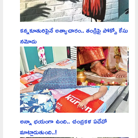
కన్నకూతురిపైనే అత్యాచారం.. తండ్రిపై పోక్సో కేసు
నమోదు
అన్నా భయంగా ఉంది.. చంద్రకళ ఏదేదో
మాట్లాడుతుంది..!