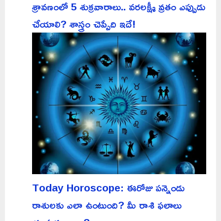
శ్రావణంలో 5 శుక్రవారాలు.. వరలక్ష్మీ వ్రతం ఎప్పుడు
చేయాలి? శాస్త్రం చెప్పేది ఇదే!
Today Horoscope: ఈరోజు పన్నెండు
రాశులకు ఎలా ఉంటుంది? మీ రాశి ఫలాలు