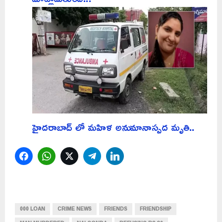
హైదరాబాద్ లో మహిళ అనుమానాస్పద మృతి..
Facebook
WhatsApp
Twitter
Telegram
LinkedIn
000 LOAN
CRIME NEWS
FRIENDS
FRIENDSHIP