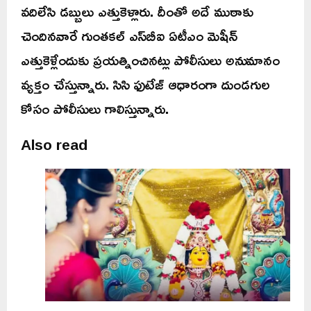
వదిలేసి డబ్బులు ఎత్తుకెళ్లారు. దీంతో అదే ముఠాకు
చెందినవారే గుంతకల్ ఎస్‌బీఐ ఏటీఎం మెషీన్‌
ఎత్తుకెళ్లేందుకు ప్రయత్నించినట్లు పోలీసులు అనుమానం
వ్యక్తం చేస్తున్నారు. సిసి ఫుటేజ్ ఆధారంగా దుండగుల
కోసం పోలీసులు గాలిస్తున్నారు.
Also read