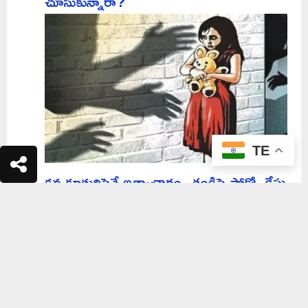
చూసుకున్నారా?
TE
కన్నకూతురిపైనే అత్యాచారం.. తండ్రిపై పోక్సో కేసు
నమోదు