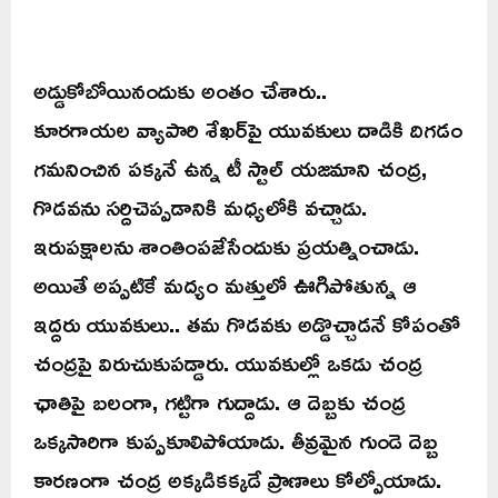
అడ్డుకోబోయినందుకు అంతం చేశారు..
కూరగాయల వ్యాపారి శేఖర్‌పై యువకులు దాడికి దిగడం
గమనించిన పక్కనే ఉన్న టీ స్టాల్ యజమాని చంద్ర,
గొడవను సర్దిచెప్పడానికి మధ్యలోకి వచ్చాడు.
ఇరుపక్షాలను శాంతింపజేసేందుకు ప్రయత్నించాడు.
అయితే అప్పటికే మద్యం మత్తులో ఊగిపోతున్న ఆ
ఇద్దరు యువకులు.. తమ గొడవకు అడ్డొచ్చాడనే కోపంతో
చంద్రపై విరుచుకుపడ్డారు. యువకుల్లో ఒకడు చంద్ర
ఛాతిపై బలంగా, గట్టిగా గుద్దాడు. ఆ దెబ్బకు చంద్ర
ఒక్కసారిగా కుప్పకూలిపోయాడు. తీవ్రమైన గుండె దెబ్బ
కారణంగా చంద్ర అక్కడికక్కడే ప్రాణాలు కోల్పోయాడు.