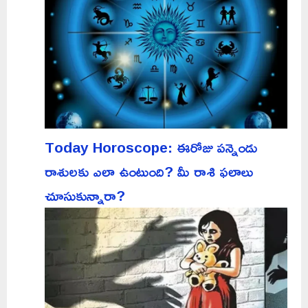
Today Horoscope: ఈరోజు పన్నెండు
రాశులకు ఎలా ఉంటుంది? మీ రాశి ఫలాలు
చూసుకున్నారా?