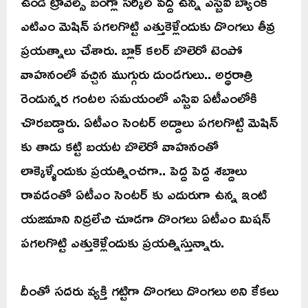
ఉండే ట్రావెల్స్ బంగ్లా సర్కిల్ వద్ద ఉన్న ఎస్బిఐ బ్యాంక్
ఎటిఎం మెషిన్ పగలగొట్టి ఎత్తుకెళ్లేందుకు దొంగలు తీవ్ర
ప్రయత్నాలు చేశారు. బ్లాక్ కలర్ బొలెరో టెంపో
వాహనంలో వచ్చిన ముగ్గురు దుండగులు.. అర్ధరాత్రి
రెండున్నర గంటల సమయంలో ఎస్బిఐ ఏటీఎంలోకి
చొరబడ్డారు. ఏటీఎం సెంటర్ అద్దాలు పగలగొట్టి మెషిన్
కు తాడు కట్టి బయట బొలెరో వాహనంతో
లాక్కెళ్ళేందుకు ప్రయత్నించగా.. పెద్ద పెద్ద శబ్దాలు
రావడంతో ఏటీఎం సెంటర్ కు ఎదురుగా ఉన్న ఇంటి
యజమాని నిద్రలేచి చూడగా దొంగలు ఏటీఎం మిషన్
పగలగొట్టి ఎత్తుకెళ్లేందుకు ప్రయత్నిస్తున్నారు.
దీంతో సదరు వ్యక్తి గట్టిగా దొంగలు దొంగలు అని కేకలు