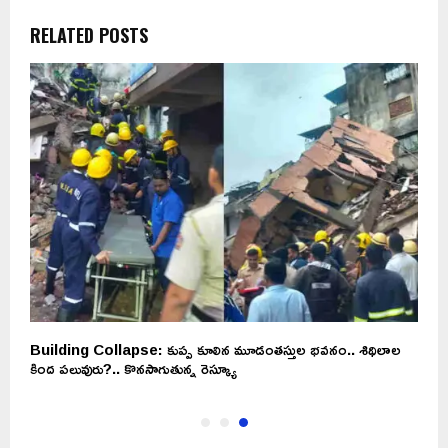
RELATED POSTS
Building Collapse: కుప్ప కూలిన మూడంతస్తుల భవనం.. శిథిలాల
కింద పలువురు?.. కొన‌సాగుతున్న రెస్క్యూ