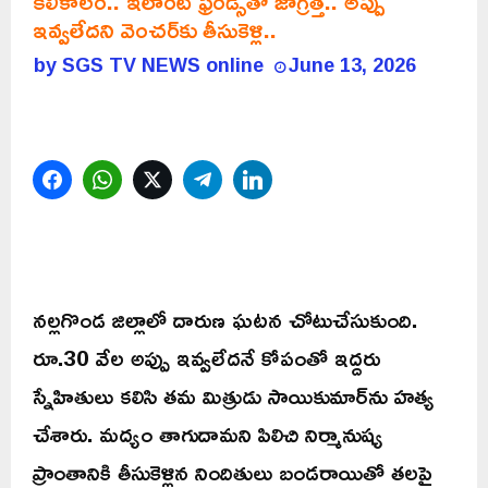
కలికాలం.. ఇలాంటి ఫ్రెండ్స్‌తో జాగ్రత్త.. అప్పు
ఇవ్వలేదని వెంచర్‌కు తీసుకెళ్లి..
by
SGS TV NEWS online
June 13, 2026
Facebook
WhatsApp
Twitter
Telegram
LinkedIn
నల్లగొండ జిల్లాలో దారుణ ఘటన చోటుచేసుకుంది.
రూ.30 వేల అప్పు ఇవ్వలేదనే కోపంతో ఇద్దరు
స్నేహితులు కలిసి తమ మిత్రుడు సాయికుమార్‌ను హత్య
చేశారు. మద్యం తాగుదామని పిలిచి నిర్మానుష్య
ప్రాంతానికి తీసుకెళ్లిన నిందితులు బండరాయితో తలపై