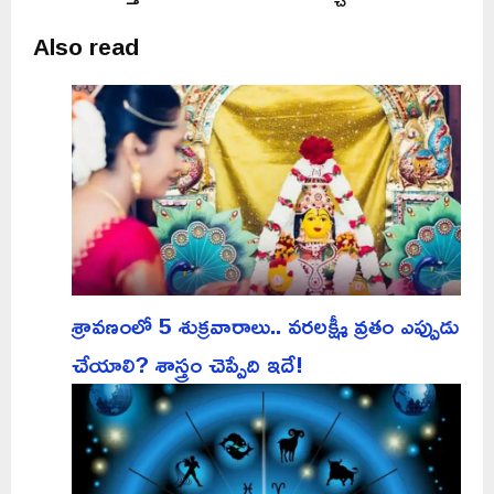
Also read
శ్రావణంలో 5 శుక్రవారాలు.. వరలక్ష్మీ వ్రతం ఎప్పుడు
చేయాలి? శాస్త్రం చెప్పేది ఇదే!