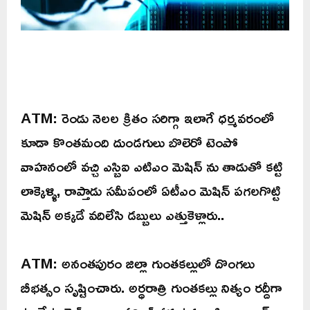
ATM: రెండు నెలల క్రితం సరిగ్గా ఇలాగే ధర్మవరంలో
కూడా కొంతమంది దుండగులు బొలెరో టెంపో
వాహనంలో వచ్చి ఎస్బిఐ ఎటిఎం మెషిన్ ను తాడుతో కట్టి
లాక్కెళ్ళి, రాప్తాడు సమీపంలో ఏటీఎం మెషిన్ పగలగొట్టి
మెషిన్ అక్కడే వదిలేసి డబ్బులు ఎత్తుకెళ్లారు..
ATM: అనంతపురం జిల్లా గుంతకల్లులో దొంగలు
బీభత్సం సృష్టించారు. అర్ధరాత్రి గుంతకల్లు నిత్యం రద్దీగా