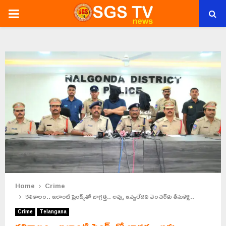
PRIMARY
MENU
Home
Crime
కలికాలం.. ఇలాంటి ఫ్రెండ్స్‌తో జాగ్రత్త.. అప్పు ఇవ్వలేదని వెంచర్‌కు తీసుకెళ్లి..
Crime
Telangana