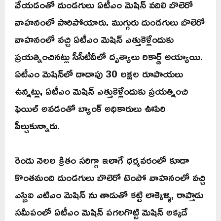
వేయడంతో దుండగులు ఏటీఎం మెషిన్ వదిలి బొలెరో
వాహనంలో పారిపోయారు. ముగ్గురు దుండగులు బొలెరో
వాహనంలో వచ్చి ఏటీఎం మెషిన్ ఎత్తుకెళ్లేందుకు
ప్రయత్నించినట్లు సీసీటీవీలో దృశ్యాలు రికార్డ్ అయ్యాయి.
ఏటీఎం మెషిన్‌లో దాదాపు 30 లక్షల రూపాయలు
ఉన్నట్లు, ఏటీఎం మెషిన్ ఎత్తుకెళ్లేందుకు ప్రయత్నించి
ఫెయిల్ అవడంతో బ్యాంక్ అధికారులు ఊపిరి
పీల్చుకున్నారు.
రెండు నెలల క్రితం సరిగ్గా ఇలాగే ధర్మవరంలో కూడా
కొంతమంది దుండగులు బొలెరో టెంపో వాహనంలో వచ్చి
ఎస్బిఐ ఎటిఎం మెషిన్ ను తాడుతో కట్టి లాక్కెళ్ళి, రాప్తాడు
సమీపంలో ఏటీఎం మెషిన్ పగలగొట్టి మెషిన్ అక్కడే