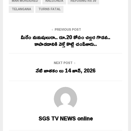
MAN MURDERED
NALGONDA
REFUSING RS 30
TELANGANA
TURNS FATAL
PREVIOUS POST
మీరేం మనుషులురా.. రూ.20 కోసం చిల్లర గొడవ..
కాపాడడానికి వెళ్తే కొట్టి చంపేశారు..
NEXT POST
నేటి జాతకం లు 14 జూన్, 2026
SGS TV NEWS online