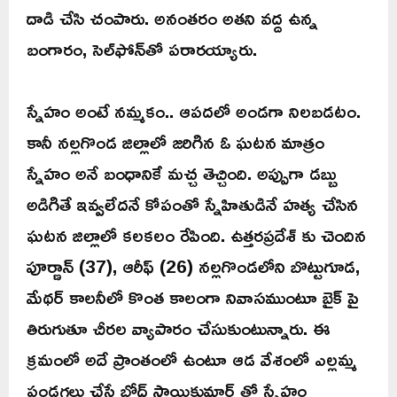
దాడి చేసి చంపారు. అనంతరం అతని వద్ద ఉన్న
బంగారం, సెల్‌ఫోన్‌తో పరారయ్యారు.
స్నేహం అంటే నమ్మకం.. ఆపదలో అండగా నిలబడటం.
కానీ నల్లగొండ జిల్లాలో జరిగిన ఓ ఘటన మాత్రం
స్నేహం అనే బంధానికే మచ్చ తెచ్చింది. అప్పుగా డబ్బు
అడిగితే ఇవ్వలేదనే కోపంతో స్నేహితుడినే హత్య చేసిన
ఘటన జిల్లాలో కలకలం రేపింది. ఉత్తరప్రదేశ్ కు చెందిన
పూర్ణాన్ (37), ఆరీఫ్ (26) నల్లగొండలోని బొట్టుగూడ,
మేథర్ కాలనీలో కొంత కాలంగా నివాసముంటూ బైక్ పై
తిరుగుతూ చీరల వ్యాపారం చేసుకుంటున్నారు. ఈ
క్రమంలో అదే ప్రాంతంలో ఉంటూ ఆడ వేశంలో ఎల్లమ్మ
పండగలు చేసే బోధ్ సాయికుమార్ తో స్నేహం