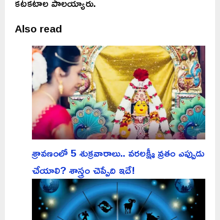
కటకటాల పాలయ్యారు.
Also read
శ్రావణంలో 5 శుక్రవారాలు.. వరలక్ష్మీ వ్రతం ఎప్పుడు
చేయాలి? శాస్త్రం చెప్పేది ఇదే!