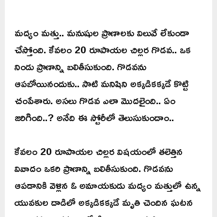
మద్యం మత్తు.. మనుషుల ప్రాణాలకు విలువే లేకుండా
చేస్తోంది. కేవలం 20 రూపాయల చిల్లర గొడవ.. ఒక
నిండు ప్రాణాన్ని బలితీసుకుంది. గొడవను
ఆపబోయినందుకు.. సాటి మనిషిని అక్కడికక్కడే కొట్టి
చంపేశారు. అసలు గొడవ ఎలా మొదలైంది.. ఏం
జరిగింది..? అనేది ఈ స్టోరీలో తెలుసుకుందాం..
కేవలం 20 రూపాయల చిల్లర విషయంలో తలెత్తిన
వివాదం ఒకరి ప్రాణాన్ని బలితీసుకుంది. గొడవను
ఆపడానికి వెళ్లిన ఓ అమాయకుడు మద్యం మత్తులో ఉన్న
యువకుల దాడిలో అక్కడికక్కడే మృతి చెందిన ఘటన