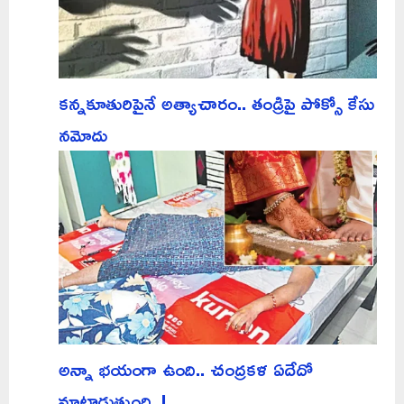
కన్నకూతురిపైనే అత్యాచారం.. తండ్రిపై పోక్సో కేసు
నమోదు
అన్నా భయంగా ఉంది.. చంద్రకళ ఏదేదో
మాట్లాడుతుంది..!