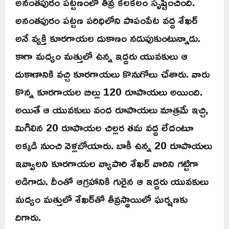
అనంతపురం పట్టణంలో తీవ్ర కలకలం సృష్టించింది.
అనంతపురం పట్టణ పరిధిలోని పాపంపేట వద్ద శేఖర్
అనే వ్యక్తి కూరగాయల దుకాణం నడుపుకుంటున్నాడు.
కాగా మద్యం మత్తులో ఉన్న ఇద్దరు యువకులు ఆ
దుకాణానికి వచ్చి కూరగాయలు కొనుగోలు చేశారు. వారు
కొన్న కూరగాయల బిల్లు 120 రూపాయలు అయింది.
అయితే ఆ యువకులు వంద రూపాయలు మాత్రమే ఇచ్చి,
మిగిలిన 20 రూపాయల చిల్లర తమ వద్ద లేదంటూ
అక్కడి నుంచి వెళ్లబోయారు. బాకీ ఉన్న 20 రూపాయలు
ఇవ్వాలని కూరగాయల వ్యాపారి శేఖర్ వారిని గట్టిగా
అడిగాడు. దీంతో ఆగ్రహానికి గురైన ఆ ఇద్దరు యువకులు
మద్యం మత్తులో శేఖర్‌తో తీవ్రస్థాయిలో ఘర్షణకు
దిగారు.