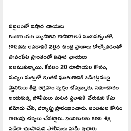
పట్టణంలో విషాద ఛాయలు
కూరగాయల వ్యాపారిని కాపాడాలనే మానవత్వంతో,
గొడవను ఆపడానికి వెళ్లిన చంద్ర ప్రాణాలు కోల్పోవడంతో
పాపంపేట ప్రాంతంలో విషాద ఛాయలు
అలముకున్నాయి. కేవలం 20 రూపాయల కోసం,
మద్యం మత్తులో ఇంతటి ఘాతుకానికి ఒడిగట్టడంపై
స్థానికులు తీవ్ర ఆగ్రహం వ్యక్తం చేస్తున్నారు. సమాచారం
అందుకున్న పోలీసులు ఘటన స్థలానికి చేరుకుని కేసు
నమోదు చేసి, దర్యాప్తు ప్రారంభించారు. నిందితుల కోసం
గాలింపు చర్యలు చేపట్టారు. నిందితులకు కఠిన శిక్ష
పడేలా చూస్తామని పోలీసులు హామీ ఇచ్చారు