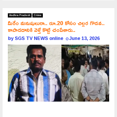
Andhra Pradesh
Crime
మీరేం మనుషులురా.. రూ.20 కోసం చిల్లర గొడవ..
కాపాడడానికి వెళ్తే కొట్టి చంపేశారు..
by
SGS TV NEWS online
June 13, 2026