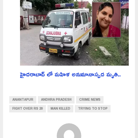
హైదరాబాద్ లో మహిళ అనుమానాస్పద మృతి..
ANANTAPUR
ANDHRA PRADESH
CRIME NEWS
FIGHT OVER RS 20
MAN KILLED
TRYING TO STOP