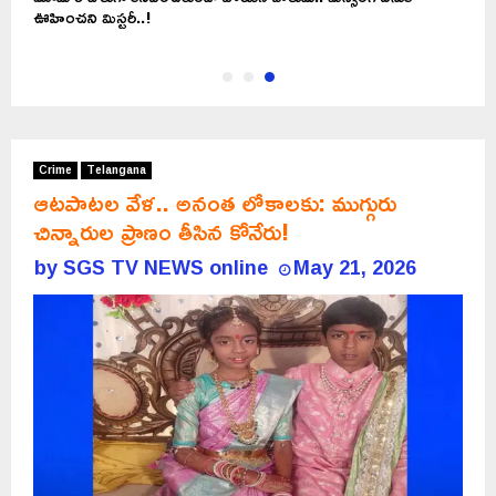
ఊహించని మిస్టరీ..!
Crime
Telangana
ఆటపాటల వేళ.. అనంత లోకాలకు: ముగ్గురు
చిన్నారుల ప్రాణం తీసిన కోనేరు!
by
SGS TV NEWS online
May 21, 2026