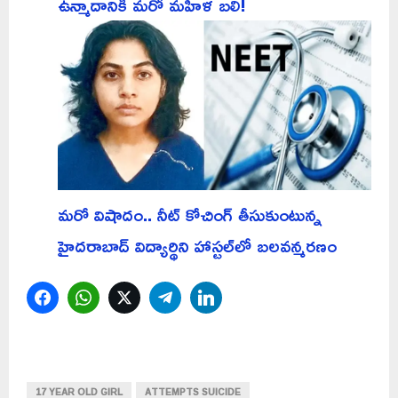
ఉన్మాదానికి మరో మహిళ బలి!
మరో విషాదం.. నీట్ కోచింగ్ తీసుకుంటున్న
హైదరాబాద్ విద్యార్థిని హాస్టల్‌లో బలవన్మరణం
Facebook
WhatsApp
Twitter
Telegram
LinkedIn
17 YEAR OLD GIRL
ATTEMPTS SUICIDE