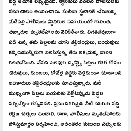
వద్ద ఆచూకీ లభ్యమైంది. స్థానికులు వెంటనే పోలీసులకు
సమాచారం అందించారు. ఘటనా స్థలానికి చేరుకున్న
మేడిపల్లి పోలీసులు స్థానికుల సహాయంతో గాలించి,
చిన్నారుల మృతదేహాలను వెలికితీశారు. విగతజీవులుగా
పడి ఉన్న తమ పిల్లలను చూసి తల్లిదండ్రులు, బంధువులు
కన్నీరుమున్నీరుగా విలపిస్తున్న తీరు అక్కడున్న వారిని
కలచివేసింది. వేసవి సెలవుల దృష్ట్యా పిల్లలు ఈత కోసం
చెరువులు, కుంటలు, కోనేర్ల వద్దకు వెళ్లకుండా చూడాలని
అధికారులు తల్లిదండ్రులకు సూచిస్తున్నారు. మరీ
ముఖ్యంగా పిల్లలు బయటకు వెళ్లేటప్పుడు పెద్దల
పర్యవేక్షణ తప్పనిసరి. ప్రమాదకరమైన నీటి వనరుల వద్ద
రక్షణ చర్యలు ఉండాలి. కాగా, పోలీసులు మృతదేహాలకు
పోస్టుమార్టం నిర్వహించి, అనంతరం కుటుంబ సభ్యులకు