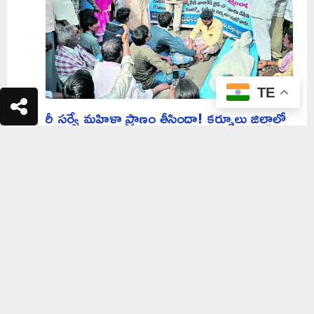
TE
రీ సర్వే మహిళా ప్రాణం తీసిందా! కర్నూలు జిల్లాలో
ఉద్రిక్తత