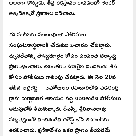
బలంగా కొట్టాడు. తీవ్ర రక్తస్రావం కావడంతో శంకర్
అక్కడికక్కడే ప్రాణాలు విడిచాడు.
ఈ ఘటనకు సంబంధించి పోలీసులు
సంఘటనాస్థలానికి చేరుకుని విచారణ చేపట్టారు.
మృతదేహాన్ని పోస్టుమార్టం కోసం పంపించి దర్యాప్తు
ప్రారంభించారు. అనంతరం పరారైన నిందితుడు శివ
కోసం పోలీసులు గాలింపు చేపట్టారు. ఈ నెల 20వ
తేదీన ఆళ్లగడ్డ – అహోబిలం రహదారిలోని పడకండ్ల
గ్రామ దుర్గామాత ఆలయం వద్ద నిందితుడిని పోలీసులు
అదుపులోకి తీసుకున్నారు. డీఎస్పీ శ్రీనివాసరావు
పర్యవేక్షణలో నిందితుడిని అరెస్ట్ చేసి రిమాండ్‌కు
తరలించారు. క్షణికావేశం ఒకరి ప్రాణం తీయడమే