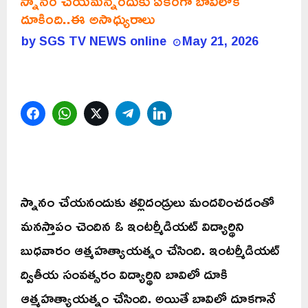
స్నానం చేయమన్నందుకు ఏకంగా బావిలోకి
దూకింది..ఈ అసాధ్యురాలు
by
SGS TV NEWS online
May 21, 2026
Facebook
WhatsApp
Twitter
Telegram
LinkedIn
స్నానం చేయనందుకు తల్లిదండ్రులు మందలించడంతో
మనస్తాపం చెందిన ఓ ఇంటర్మీడియట్ విద్యార్థిని
బుధవారం ఆత్మహత్యాయత్నం చేసింది. ఇంటర్మీడియట్
ద్వితీయ సంవత్సరం విద్యార్థిని బావిలో దూకి
ఆత్మహత్యాయత్నం చేసింది. అయితే బావిలో దూకగానే