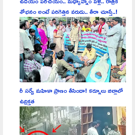
ఉదయం పరిచయం.. మధ్యాహ్నం పెళ్లి.. రాత్రికి
శోభనం అంటే పరిగెత్తిన వరుడు.. తీరా చూస్తే..!
రీ సర్వే మహిళా ప్రాణం తీసిందా! కర్నూలు జిల్లాలో
ఉద్రిక్తత