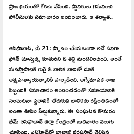
ప్రాణభయంతో కేకలు వేసింది. స్థానికులు గమనించి
పోలీసులకు సమాచారం అందించారు. ఆ తర్వాత..
ఆసిఫాబాద్, మే 21: స్నానం చేయకుండా అదే పనిగా
ఫోన్‌ చూస్తున్న కూతురిని ఓ తల్లి మందలించింది. అంతే
మనస్తాపానికి గురై ఓ బాలిక బావిలో దూకి
ఆత్మహత్యాయత్నానికి పాల్పడింది. అగ్నిమాపక శాఖ
సిబ్బందికి సమాచారం అందించడంతో సమాయానికి
సంఘటనా స్థలానికి చేరుకుని బాలికను రక్షించడంతో
అంతా ఊపిరి పీల్చుకున్నారు. ఈ సంఘటన కొమరం
భీమ్ ఆసిఫాబాద్ జిల్లా కేంద్రంలో బుధవారం వెలుగు
చూసింది. ఎస్‌హెచ్‌వో బాలాజీ వరప్రసాద్‌ తెలిపిన