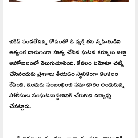
చికెన్ వండలేదన్న కోపంతో ఓ వ్యక్తి తన స్నేహితుడిని
అత్యంత దారుణంగా హత్య చేసిన ఘటన కర్నూలు జిల్లా
అహోబిలంలో వెలుగుచూసింది. కేవలం టమోటా చట్నీ
చేసినందుకు ప్రాణాలు తీయడం స్థానికంగా కలకలం
రేపింది. ఇందుకు సంబంధించి సమాచారం అందుకున్న
పోలీసులు సంఘటనాస్థలానికి చేరుకుని దర్యాప్తు
చేపట్టారు.