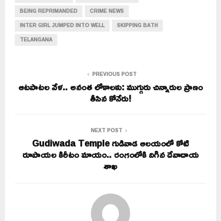
BEING REPRIMANDED
CRIME NEWS
INTER GIRL JUMPED INTO WELL
SKIPPING BATH
TELANGANA
PREVIOUS POST
ఆటపాటల వేళ.. అనంత లోకాలకు: ముగ్గురు చిన్నారుల ప్రాణం
తీసిన కోనేరు!
NEXT POST
Gudiwada Temple గుడివాడ ఆలయంలో కోటి
రూపాయల కిరీటం మాయం.. రంగంలోకి దిగిన దేవాదాయ
శాఖ