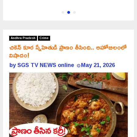
Andhra Pradesh
Crime
చికెన్ కూర స్నేహితుడి ప్రాణం తీసింది.. అహోబిలంలో
విషాదం!
by
SGS TV NEWS online
May 21, 2026