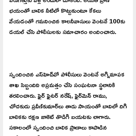
భయంతో బాలిక నీటిలో కొట్టుకుంటూ కేకలు
వేయడంతో గమనించిన కాలనీవాసులు వెంటనే 100కు
డయల్‌ చేసి పోలీసులకు సమాచారం అందించారు.
స్పందించిన ఎస్‌హెచ్‌వో పోలీసులు వెంటనే అగ్నిమాపక
శాఖ సిబ్బందిని అప్రమత్తం చేసి సంఘటనా స్థలానికి
తరలించారు. ఫైర్‌ ఫైటర్‌ నరేష్, ఫైర్‌మెన్‌ రాము,
చోదకుడు ప్రవీణ్‌కుమార్‌లు తాడు సాయంతో బావిలో దిగి
బాలికకు రక్షణ జాకెట్‌ తొడిగి బయటకు లాగారు.
సకాలంలో స్పందించి బాలిక ప్రాణాలు కాపాడిన