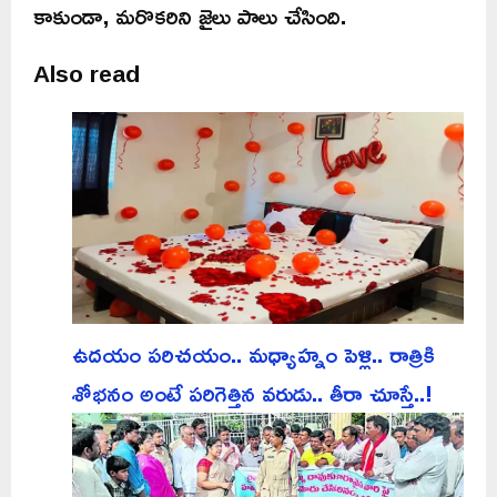
కాకుండా, మరొకరిని జైలు పాలు చేసింది.
Also read
ఉదయం పరిచయం.. మధ్యాహ్నం పెళ్లి.. రాత్రికి
శోభనం అంటే పరిగెత్తిన వరుడు.. తీరా చూస్తే..!