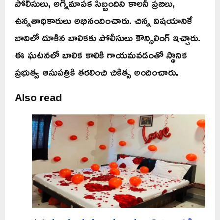
పోలీసులు, అగ్నిమాపక సిబ్బందిని కాలనీ ప్రజలు,
ఉన్నతాధికారులు అభినందించారు. చిన్న విషయానికే
బావిలో దూకిన బాలికకు పోలీసులు కౌన్సిలింగ్ ఇచ్చారు.
ఈ ఘటనలో బాలిక కాలికి గాయమవడంతో స్థానిక
ప్రభుత్వ ఆసుపత్రికి తరలించి చికిత్స అందించారు.
Also read