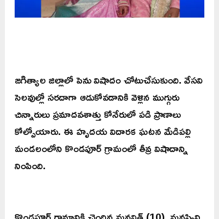
జగిత్యాల జిల్లాలో పెను విషాదం చోటుచేసుకుంది. వేసవి
సెలవుల్లో సరదాగా ఆడుకోవడానికి వెళ్లిన ముగ్గురు
చిన్నారులు ప్రమాదవశాత్తు కోనేరులో పడి ప్రాణాలు
కోల్పోయారు. ఈ హృదయ విదారక ఘటన మేడిపల్లి
మండలంలోని కొండపూర్ గ్రామంలో తీవ్ర విషాదాన్ని
నింపింది.
కొండపూర్ గ్రామానికి చెందిన మనవిత్ (10), మనస్విని