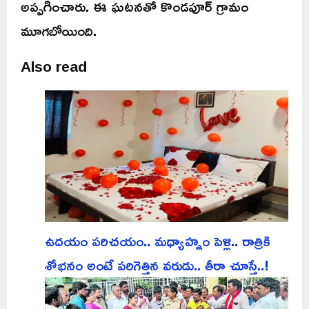
అప్పగించారు. ఈ ఘటనతో కొండపూర్ గ్రామం
మూగబోయింది.
Also read
ఉదయం పరిచయం.. మధ్యాహ్నం పెళ్లి.. రాత్రికి
శోభనం అంటే పరిగెత్తిన వరుడు.. తీరా చూస్తే..!