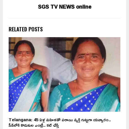
SGS TV NEWS online
RELATED POSTS
Telangana: 45 ఏళ్ల మహిళతో పరాయి వ్యక్తి గుట్టుగా యవ్వారం..
A
సీన్‌లోకి కొడుకుల ఎంట్రీ.. కట్ చేస్తే
చేస