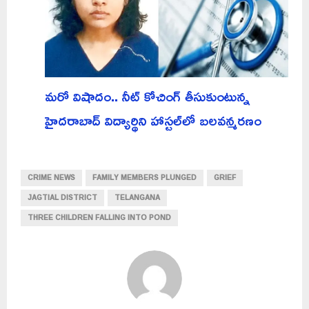
మరో విషాదం.. నీట్ కోచింగ్ తీసుకుంటున్న
హైదరాబాద్ విద్యార్థిని హాస్టల్‌లో బలవన్మరణం
CRIME NEWS
FAMILY MEMBERS PLUNGED
GRIEF
JAGTIAL DISTRICT
TELANGANA
THREE CHILDREN FALLING INTO POND