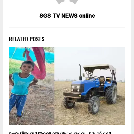
SGS TV NEWS online
RELATED POSTS
మూడు రోజులుగా కనిపించకుండా పోయిన బాలుడు.. మిస్సింగ్ వెనుక