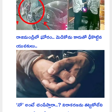
రాజమండ్రిలో ఘోరం.. మెడికోను కారుతో ఢీకొట్టిన
యువకులు..
‘నో’ అంటే చంపేస్తారా..? నిరాకరణను తట్టుకోలేని