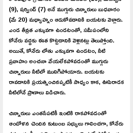
(9), షర్వింద్ (7) అనే ముగ్గురు చిన్నారులు బుధవారం
(మే 20) మధ్యాహ్నం ఆడుకోవడానికి బయటకు వెళ్లారు.
ఎండ తీవ్రత ఎక్కువగా ఉండటంతో, సమీపంలోని
కోనేరు వద్దకు ఈత కొట్టడానికి వెళ్లినట్లు తెలుస్తోంది.
అయితే, కోనేరు లోతు ఎక్కువగా ఉండటం, నీటి
ప్రవాహం అంచనా వేయలేకపోవడంతో ముగ్గురు
చిన్నారులు నీటిలో మునిగిపోయారు. బయటకు
రావడానికి ప్రయత్నించినప్పటికీ సాధ్యం కాక, ఊపిరాడక
నీటిలోనే ప్రాణాలు విడిచారు.
చిన్నారులు ఎంతసేపటికీ ఇంటికి రాకపోవడంతో
ఆందోళన చెందిన కుటుంబ సభ్యులు గాలించగా, కోనేరు