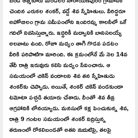
బండి ఆత్మకూరు మండలం నారాయణపురం గ్రామానికి
చెందిన ఎరుకల శంకర్, వడ్డే శివ స్నేహితులు. వీరిద్దరూ
అహోబిలం గ్రామ సమీపంలోని ఇందిరమ్మ కాలనీలో ఒకే
గదిలో నివసిస్తున్నారు. ఇద్దరికీ మద్యానికి బానిసలయ్యే
అలవాటు ఉంది. రోజూ మద్యం తాగి గొడవ పడటం
వీరికి పరిపాటిగా మారింది. ఈ క్రమంలోనే మే నెల 14వ
తేదీ రాత్రి ఇరువురు కలిసి మద్యం సేవించారు. ఆ
సమయంలో చికెన్ వండాలని శివ తన స్నేహితుడు
శంకర్‌కు చెప్పాడు. అయితే, శంకర్ చికెన్ వండకుండా
టమోటా పచ్చడి తయారు చేశాడు. దీంతో శివ తీవ్ర
ఆగ్రహానికి లోనయ్యాడు. మనసులో కక్ష పెంచుకున్న శివ,
రాత్రి 9 గంటల సమయంలో శంకర్ నిద్రిస్తున్న
తరుణంలో రోకలిబండతో అతని నుదుటిపై, తలపై