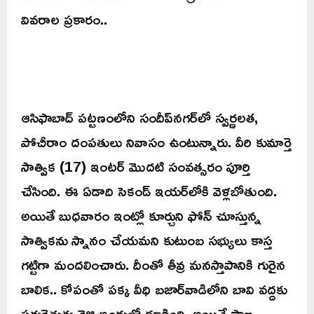
వివరాల ప్రకారం..
ఆసిఫాబాద్‌ పట్టణంలోని సందీప్‌నగర్‌లో స్వర్ణలత,
పోచీరాం దంపతులు నివాసం ఉంటున్నారు. వీరి కుమార్తె
సాత్విక (17) ఇంటర్‌ మొదటి సంవత్సరం పూర్తి
చేసింది. ఈ ఏడాది సెకండ్‌ ఇయర్‌లోకి వెళ్లబోతుంది.
అయితే బుధవారం ఇంట్లో కూర్చుని ఫోన్‌ చూస్తున్న
సాత్వికను స్నానం చేయమని కుటుంబ సభ్యులు కాస్త
గట్టిగా మందలించారు. దీంతో తీవ్ర మనస్తాపానికి గురైన
బాలిక.. కోపంతో పక్క వీధి బజార్‌వాడిలోని బావి వద్దకు
పరుగెత్తుకు వెళ్లి అందులో దూకింది. అయితే ప్రాణ