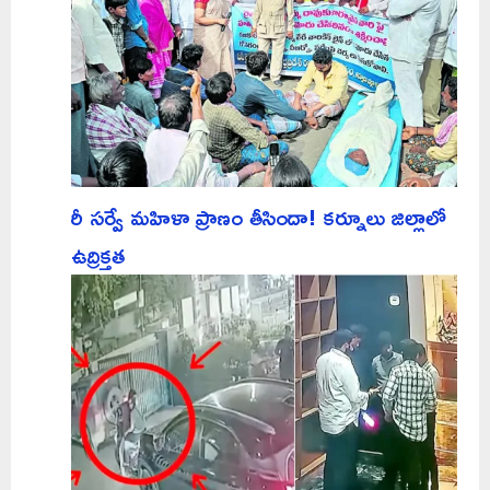
రీ సర్వే మహిళా ప్రాణం తీసిందా! కర్నూలు జిల్లాలో
ఉద్రిక్తత