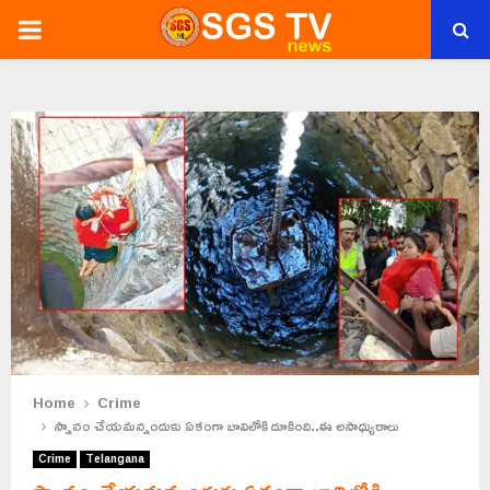
PRIMARY
MENU
Home
Crime
స్నానం చేయమన్నందుకు ఏకంగా బావిలోకి దూకింది..ఈ అసాధ్యురాలు
Crime
Telangana