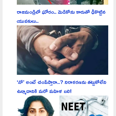
రాజమండ్రిలో ఘోరం.. మెడికోను కారుతో ఢీకొట్టిన
యువకులు..
‘నో’ అంటే చంపేస్తారా..? నిరాకరణను తట్టుకోలేని
ఉన్మాదానికి మరో మహిళ బలి!