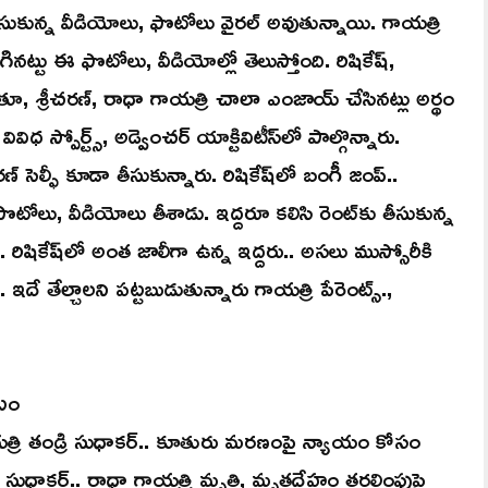
సుకున్న వీడియోలు, ఫొటోలు వైరల్ అవుతున్నాయి. గాయత్రి
నట్టు ఈ ఫొటోలు, వీడియోల్లో తెలుస్తోంది. రిషికేష్,
ుగుతూ, శ్రీచరణ్, రాధా గాయత్రి చాలా ఎంజాయ్ చేసినట్లు అర్థం
ధ స్పోర్ట్స్, అడ్వెంచర్ యాక్టివిటీస్‌లో పాల్గొన్నారు.
చరణ్ సెల్ఫీ కూడా తీసుకున్నారు. రిషికేష్‌లో బంగీ జంప్..
ొటోలు, వీడియోలు తీశాడు. ఇద్దరూ కలిసి రెంట్‌కు తీసుకున్న
 రిషికేష్‌లో అంత జాలీగా ఉన్న ఇద్దరు.. అసలు ముస్సోరీకి
దే తేల్చాలని పట్టబుడుతున్నారు గాయత్రి పేరెంట్స్‌.,
టం
యత్రి తండ్రి సుధాకర్.. కూతురు మరణంపై న్యాయం కోసం
ఉన్న సుధాకర్.. రాధా గాయత్రి మృతి, మృతదేహం తరలింపుపై