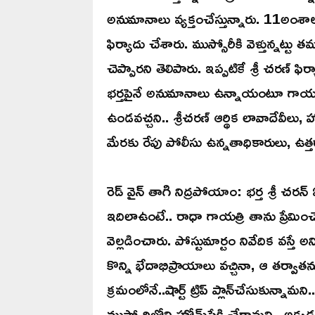
అనుమానాలు వ్యక్తంచేస్తున్నారు. 11అంశా
ఫిర్యాదు చేశారు. ముస్సోరీకి వెళ్తున్నట్టు త
చెప్పారని తెలిపారు. ఇప్పటికే శ్రీ చరణ్ 
భర్తపైనే అనుమానాలు ఉన్నాయంటూ గాయత్రి తం
ఉండవచ్చని.. శ్రీచరణ్ ఆర్థిక లావాదేవీలు,
మేరకు రేపు పోలీసు ఉన్నతాధికారులు, ఉత్త
రెడ్‌ వైన్‌ తాగి నిద్రపోయాం: భర్త శ్రీ చరన
ఇదిలాఉంటే.. రాధా గాయత్రి తాను ప్రేమించ
వెల్లడించారు. పోస్టుమార్టం నివేదిక వస్తే అ
కొన్ని భేదాభిప్రాయాలు వచ్చినా, ఆ తర్వా
క్రమంలోనే..షార్ట్‌ ట్రిప్‌ ప్లాన్‌చేసుకున్న
ముస్సోరిలోని హోమ్‌స్టేకి చేరామని.. అక్క