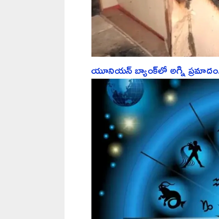
యూనియన్ బ్యాంక్‌లో అగ్ని ప్రమాదం..