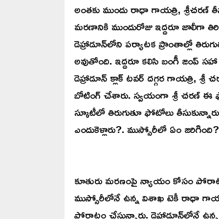
అంతకు ముందు రాధా గాయత్రి, శ్రీచరణ్ తీ
మరణానికి ముందురోజు ఇద్దరూ జాలీగా తిరిగి
డెహ్రాడూన్‌లోని పర్యాటక ప్రాంతాల్లో తిర
అవుతోంది. ఇద్దరూ కలిసి బంగీ జంప్ సహా వివి
డెహ్రాడూన్ క్లాక్ టవర్ దగ్గర గాయత్రి, శ్రీ 
బోటింగ్‌ చేశారు. స్వయంగా శ్రీ చరణ్ ఈ ఫ
స్కూటీలో తిరుగుతూ ఫోటోలు తీసుకున్నారు.
ఎందుకెళ్లారు?. ముస్సోరీలో ఏం జరిగింది?. ఇ
కూతురు మరణంపై న్యాయం కోసం పోరా
ముస్సోరీలోనే ఉన్న విశాఖ టెకీ రాధా గా
పోరాటం చేస్తున్నారు. డెహ్రాడూన్‌లోనే 