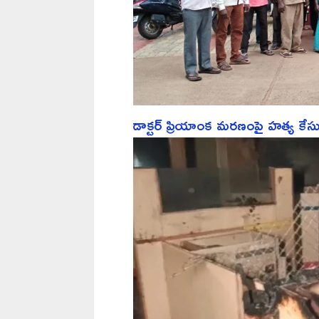
డాక్టర్ ప్రియాంక మరణంపై హత్య క