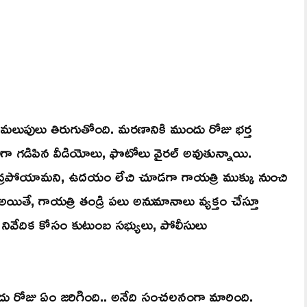
్త మలుపులు తిరుగుతోంది. మరణానికి ముందు రోజు భర్త
ో జాలీగా గడిపిన వీడియోలు, ఫొటోలు వైరల్ అవుతున్నాయి.
గి నిద్రపోయామని, ఉదయం లేచి చూడగా గాయత్రి ముక్కు నుంచి
 అయితే, గాయత్రి తండ్రి పలు అనుమానాలు వ్యక్తం చేస్తూ
ం నివేదిక కోసం కుటుంబ సభ్యులు, పోలీసులు
దు రోజు ఏం జరిగింది.. అనేది సంచలనంగా మారింది.