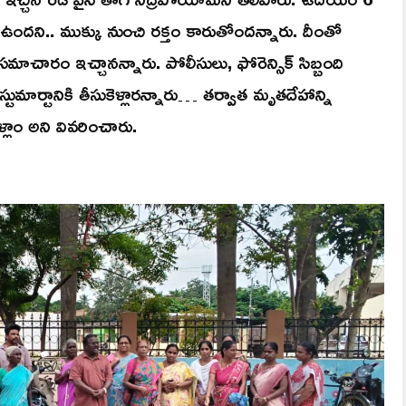
ఉందని.. ముక్కు నుంచి రక్తం కారుతోందన్నారు. దీంతో
ి సమాచారం ఇచ్చానన్నారు. పోలీసులు, ఫోరెన్సిక్‌ సిబ్బంది
ుమార్టానికి తీసుకెళ్లారన్నారు… తర్వాత మృతదేహాన్ని
ళ్లాం అని వివరించారు.