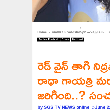
Home
Andhra Pradesh
రెడ్ వైన్ తాగి నిద్రపోయాం
Andhra Pradesh
Crime
National
రెడ్ వైన్ తాగి ని
రాధా గాయత్రి మ
జరిగింది..? స
by
SGS TV NEWS online
June 2