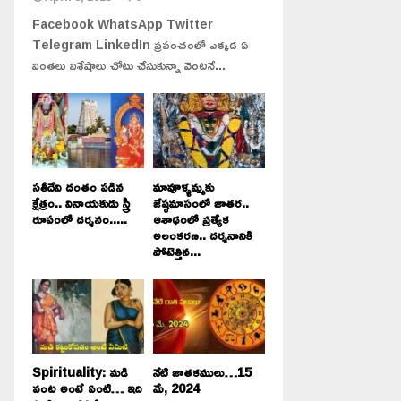
Facebook WhatsApp Twitter
Telegram LinkedIn ప్రపంచంలో ఎక్కడ ఏ
వింతలు విశేషాలు చోటు చేసుకున్నా వెంటనే...
సతీదేవి దంతం పడిన
మావూళ్ళమ్మకు
క్షేత్రం.. వినాయకుడు స్త్రీ
జేష్ఠమాసంలో జాతర..
రూపంలో దర్శనం.....
ఆశాఢంలో ప్రత్యేక
అలంకరణ.. దర్శనానికి
పోటెత్తిన...
Spirituality: మడి
నేటి జాతకములు…15
వంట అంటే ఏంటి… ఇది
మే, 2024