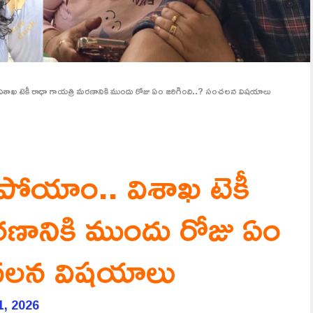
.. విశాఖ టెకీ రాధా గాయత్రి మరణానికి ముందు రోజు ఏం జరిగింది..? సంచలన విషయాలు
ద్రపోయాం.. విశాఖ టెకీ
రణానికి ముందు రోజు ఏం
ంచలన విషయాలు
1, 2026