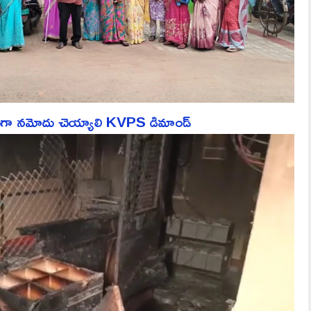
ేసుగా నమోదు చెయ్యాలి KVPS డిమాండ్