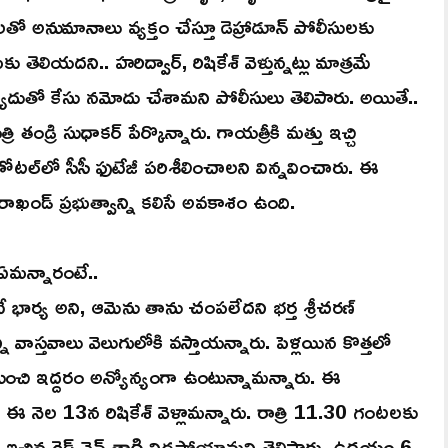
లతో అనుమానాలు వ్యక్తం చేస్తూ డెహ్రాడూన్ పోలీసులకు
మకు తెలియదని.. హరిద్వార్, రిషికేశ్ వెళ్తున్నట్లు మాత్రమే
ఫిర్యాదుతో కేసు నమోదు చేశామని పోలీసులు తెలిపారు. అయితే..
డ్రి సుధాకర్ పేర్కొన్నారు. గాయత్రీకి మత్తు ఇచ్చి
 హోటల్‌లో సీసీ ఫుటేజీ పరిశీలించాలని విన్నవించారు. ఈ
రాఖండ్ ప్రభుత్వాన్ని కలిసే అవకాశం ఉంది.
్ ఏమన్నారంటే..
ే భార్య అని, ఆమెను తాను చంపలేదని భర్త శ్రీచరణ్‌
న్ని వాస్తవాలు వెలుగులోకి వస్తాయన్నారు. పెళ్లయిన కొత్తలో
తనుంచి ఇద్దరం అన్యోన్యంగా ఉంటున్నామన్నారు. ఈ
ామని.. ఈ నెల 13న రిషికేశ్‌ వెళ్లామన్నారు. రాత్రి 11.30 గంటలకు
డ ఇచ్చిన రెడ్‌ వైన్‌ తాగి నిద్రపోయామని తెలిపారు. ఉదయం 6