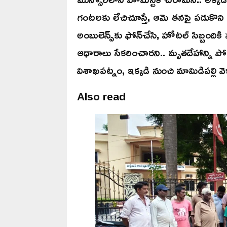
గంటలకు లేచిచూస్తే, ఆమె తనపై పడుకొని 
అంబులెన్స్‌కు ఫోన్‌చేసి, హోటల్‌ సిబ్బందిక
ఆధారాలు సేకరించారని.. మృతదేహాన్ని పోస్ట
విశాఖపట్నం, ఇక్కడి నుంచి మామిడిపల్లి వె
Also read