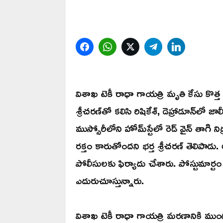
Facebook
WhatsApp
Twitter
Telegram
LinkedIn
విశాఖ టెకీ రాధా గాయత్రి మృతి కేసు కొత
శ్రీచరణ్‌తో కలిసి రిషికేశ్, డెహ్రాడూన్‌ల
ముస్సోరీలోని హోమ్‌స్టేలో రెడ్ వైన్ తా
రక్తం కారుతోందని భర్త శ్రీచరణ్ తెలిపాడు.
పోలీసులకు ఫిర్యాదు చేశారు. పోస్టుమార్ట
ఎదురుచూస్తున్నారు.
విశాఖ టెకీ రాధా గాయత్రి మరణానికి ముం