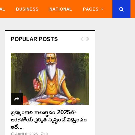
AL
BUSINESS
NATIONAL
PAGES
POPULAR POSTS
బ్రహ్మంగారి కాలజ్ఞానం 2025లో
జరగబోయే ప్రకృతి సృష్టించే విధ్వంసం
ఇదే...
April 8, 2025
0