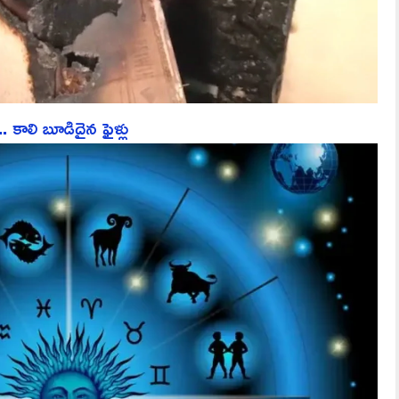
 కాలి బూడిదైన ఫైళ్లు