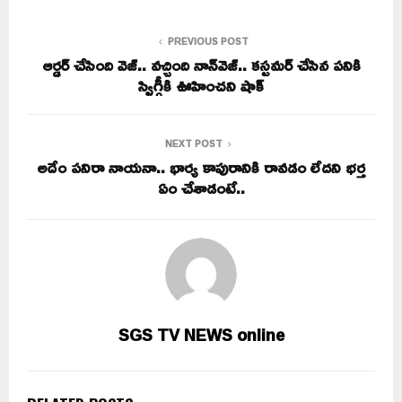
PREVIOUS POST
ఆర్డర్ చేసింది వెజ్‌.. వచ్చింది నాన్‌వెజ్.. కస్టమర్ చేసిన పనికి
స్విగ్గీకి ఊహించని షాక్
NEXT POST
అదేం పనిరా నాయనా.. భార్య కాపురానికి రావడం లేదని భర్త
ఏం చేశాడంటే..
SGS TV NEWS online