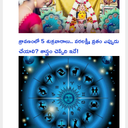
శ్రావణంలో 5 శుక్రవారాలు.. వరలక్ష్మీ వ్రతం ఎప్పుడు
చేయాలి? శాస్త్రం చెప్పేది ఇదే!