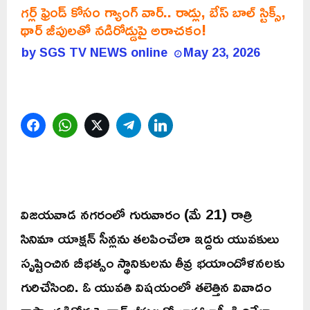
గర్ల్ ఫ్రెండ్ కోసం గ్యాంగ్ వార్.. రాడ్లు, బేస్ బాల్ స్టిక్స్‌,
థార్ జీపులతో నడిరోడ్డుపై అరాచకం!
by
SGS TV NEWS online
May 23, 2026
Facebook
WhatsApp
Twitter
Telegram
LinkedIn
విజయవాడ నగరంలో గురువారం (మే 21) రాత్రి
సినిమా యాక్షన్ సీన్లను తలపించేలా ఇద్దరు యువకులు
సృష్టించిన బీభత్సం స్థానికులను తీవ్ర భయాందోళనలకు
గురిచేసింది. ఓ యువతి విషయంలో తలెత్తిన వివాదం