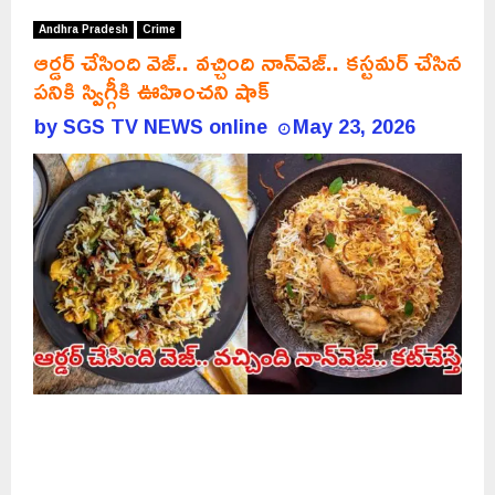
Andhra Pradesh
Crime
ఆర్డర్ చేసింది వెజ్‌.. వచ్చింది నాన్‌వెజ్.. కస్టమర్ చేసిన
పనికి స్విగ్గీకి ఊహించని షాక్
by
SGS TV NEWS online
May 23, 2026