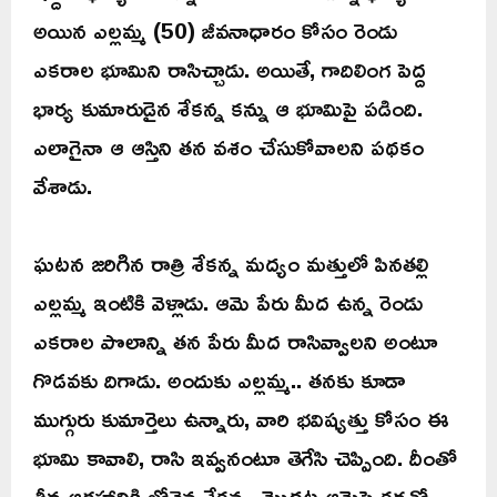
అయిన ఎల్లమ్మ (50) జీవనాధారం కోసం రెండు
ఎకరాల భూమిని రాసిచ్చాడు. అయితే, గాదిలింగ పెద్ద
భార్య కుమారుడైన శేకన్న కన్ను ఆ భూమిపై పడింది.
ఎలాగైనా ఆ ఆస్తిని తన వశం చేసుకోవాలని పథకం
వేశాడు.
ఘటన జరిగిన రాత్రి శేకన్న మద్యం మత్తులో పినతల్లి
ఎల్లమ్మ ఇంటికి వెళ్లాడు. ఆమె పేరు మీద ఉన్న రెండు
ఎకరాల పొలాన్ని తన పేరు మీద రాసివ్వాలని అంటూ
గొడవకు దిగాడు. అందుకు ఎల్లమ్మ.. తనకు కూడా
ముగ్గురు కుమార్తెలు ఉన్నారు, వారి భవిష్యత్తు కోసం ఈ
భూమి కావాలి, రాసి ఇవ్వనంటూ తెగేసి చెప్పింది. దీంతో
తీవ్ర ఆగ్రహానికి లోనైన శేకన్న, మొదట ఆమెపై కర్రతో