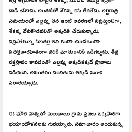
దాడి చేశాడు. అంతటితో శేకన్న కసి తీరలేదు. అర్థరాత్రి
సమయంలో ఎల్లమ్మ తన ఇంటి ఆవరణలో నిద్రిస్తుండగా,
శేకన్న వేటకొడవలితో అక్కడికి చేరుకున్నాడు.
నిద్రపోతున్న పినతల్లి అని కూడా చూడకుండా
విచక్షణారహితంగా నరికి ఘాతుకానికి ఒడిగట్టాడు. తీవ్ర
రక్తస్రావం కావడంతో ఎల్లమ్మ అక్కడికక్కడే ప్రాణాలు
విడిచింది. అనంతరం నిందితుడు అక్కడి నుంచి
పరారయ్యాడు.
ఈ ఘోర హత్యతో సులువాయి గ్రామ ప్రజలు ఒక్కసారిగా
భయాందోళనలకు గురయ్యారు. సమాచారం అందుకున్న