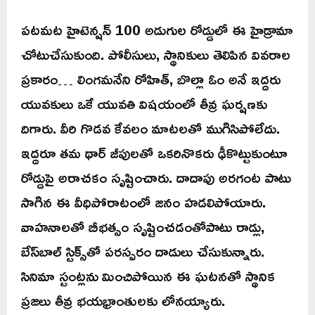
పటమట హైటెన్షన్ 100 అడుగుల రోడ్డులో ఈ హైడ్రామా
చోటుచేసుకుంది. పోలీసులు, స్థానికులు తెలిపిన వివరాల
ప్రకారం… లింగమనేని రోహిత్, బొల్లా ఓం అనే ఇద్దరు
యువకులు ఒకే యువతి విషయంలో తీవ్ర ఘర్షణకు
దిగారు. వీరి గొడవ కేవలం మాటలతో ముగిసిపోలేదు.
ఇద్దరూ తమ థార్ జీపులతో ఒకరినొకరు ఢీకొట్టుకుంటూ
రోడ్డుపై అరాచకం సృష్టించారు. దాదాపు అరగంట పాటు
సాగిన ఈ వీధిపోరాటంలో జనం హడలిపోయారు.
వాహనాలతో బీభత్సం సృష్టించడంతోపాటు రాడ్లు,
బేస్‌బాల్ స్టిక్స్‌తో పరస్పరం దాడులు చేసుకున్నారు.
సినిమా స్టంట్లను మించిపోయిన ఈ ఘటనతో స్థానిక
ప్రజలు తీవ్ర భయభ్రాంతులకు లోనయ్యారు.