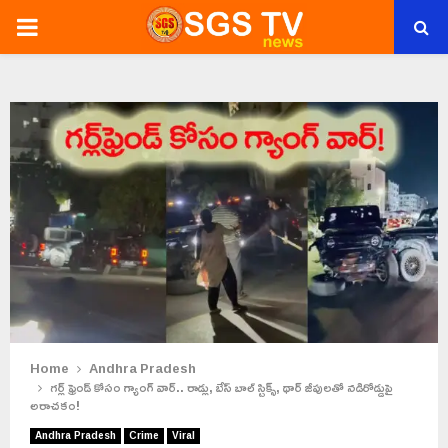
PRIMARY
MENU
Home
Andhra Pradesh
గర్ల్ ఫ్రెండ్ కోసం గ్యాంగ్ వార్.. రాడ్లు, బేస్ బాల్ స్టిక్స్‌, థార్ జీపులతో నడిరోడ్డుపై
అరాచకం!
Andhra Pradesh
Crime
Viral