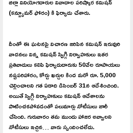
జిల్లా వినియోగదారుల వివాదాల పరిష్కార కమిషన్
(కన్జ్యూమర్ ఫోరం) కి ఫిర్యాదు చేశారు.
దీంతో ఈ ఘటనపై విచారణ జరిపిన కమిషన్ ఇరువురి
వాదనలు విన్న కమిషన్ స్విగ్గి నిర్వాహకులు ఇతర
ప్రతివాదులు కలిపి ఫిర్యాదుదారుకు 50వేల రూపాయలు
నష్టపరిహారం, కోర్టు ఖర్చుల కింద మరో రూ. 5,000
చెల్లించాలని గత ఏడాది డిసెంబర్ 31న ఆదేశించింది.
అయితే స్విగ్గి నిర్వాహకులు కమిషన్ ఆదేశాలను
పాటించకపోవడంతో పలుమార్లు నోటీసులు జారీ
చేసింది. గురువారం తమ ముందు హాజర అవ్వాలని
నోటీసులు ఇచ్చిన… వారు స్పందించలేదు.