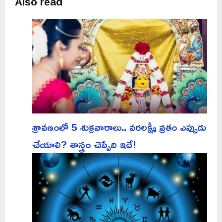
Also read
శ్రావణంలో 5 శుక్రవారాలు.. వరలక్ష్మీ వ్రతం ఎప్పుడు
చేయాలి? శాస్త్రం చెప్పేది ఇదే!