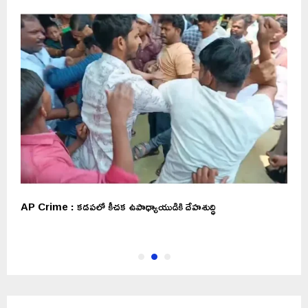
AP Crime : కడపలో కీచక ఉపాధ్యాయుడికి దేహశుద్ధి
T
స