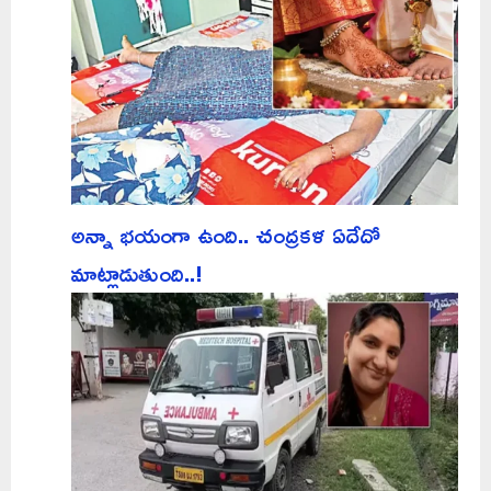
అన్నా భయంగా ఉంది.. చంద్రకళ ఏదేదో
మాట్లాడుతుంది..!