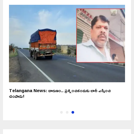
Telangana News: దారుణం.. ప్రశ్నించినందుకు లారీ ఎక్కించి
చంపాడు!