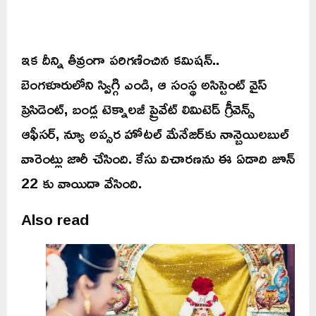
ఇక దీన్ని తీవ్రంగా పరిగణించిన కమిషన్..
బెంగళూరులోని స్విగ్గి ఎండి, ఆ సంస్థ అసిస్టెంట్ వైస్
ప్రెసిడెంట్, బండ్ల టెక్నాలజీ ప్రైవేట్ లిమిటెడ్ గ్రీవెన్స్
ఆఫీసర్, న్యూ అప్సర హోటల్ మేనేజర్‌కు నాన్బెయిలబుల్
వారెంట్లు జారీ చేసింది. కేసు విచారణను ఈ ఏడాది జూన్
22 కు వాయిదా వేసింది.
Also read