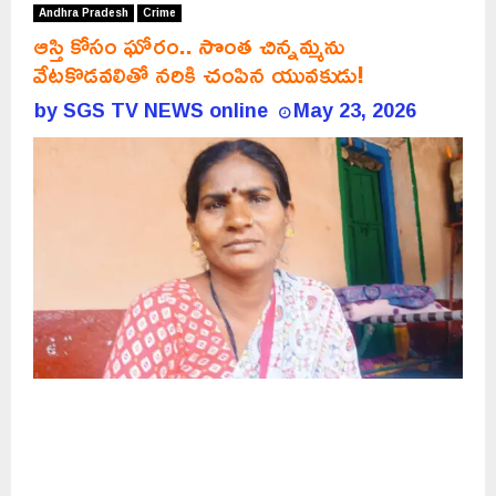
Andhra Pradesh
Crime
ఆస్తి కోసం ఘోరం.. సొంత చిన్నమ్మను
వేటకొడవలితో నరికి చంపిన యువకుడు!
by
SGS TV NEWS online
May 23, 2026