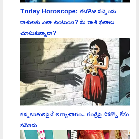
Today Horoscope: ఈరోజు పన్నెండు
రాశులకు ఎలా ఉంటుంది? మీ రాశి ఫలాలు
చూసుకున్నారా?
కన్నకూతురిపైనే అత్యాచారం.. తండ్రిపై పోక్సో కేసు
నమోదు