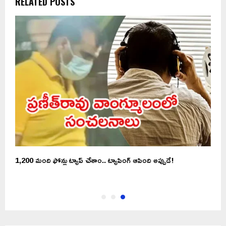
RELATED POSTS
1,200 మంది ఫోన్లు ట్యాప్ చేశాం.. ట్యాపింగ్ ఆపింది అప్పుడే!