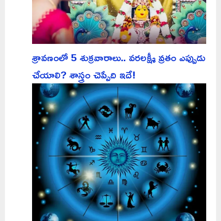
శ్రావణంలో 5 శుక్రవారాలు.. వరలక్ష్మీ వ్రతం ఎప్పుడు
చేయాలి? శాస్త్రం చెప్పేది ఇదే!