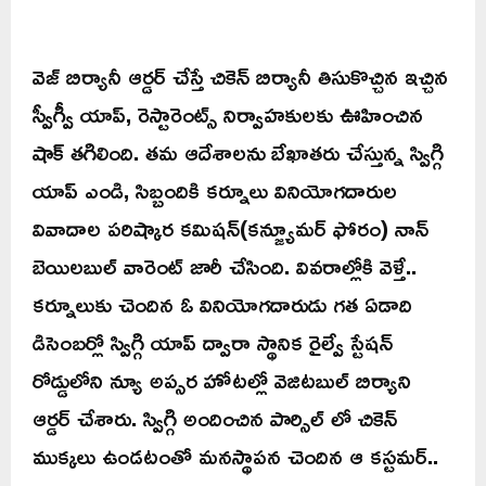
వెజ్‌ బిర్యానీ ఆర్డర్ చేస్తే చికెన్ బిర్యానీ తిసుకొచ్చిన ఇచ్చిన
స్వీగ్వీ యాప్‌, రెస్టారెంట్స్ నిర్వాహకులకు ఊహించిన
షాక్ తగిలింది. తమ ఆదేశాలను బేఖాతరు చేస్తున్న స్విగ్గి
యాప్ ఎండి, సిబ్బందికి కర్నూలు వినియోగదారుల
వివాదాల పరిష్కార కమిషన్(కన్జ్యూమర్ ఫోరం) నాన్
బెయిలబుల్ వారెంట్ జారీ చేసింది. వివరాల్లోకి వెళ్తే..
కర్నూలుకు చెందిన ఓ వినియోగదారుడు గత ఏడాది
డిసెంబర్లో స్విగ్గి యాప్ ద్వారా స్థానిక రైల్వే స్టేషన్
రోడ్డులోని న్యూ అప్సర హోటల్లో వెజిటబుల్ బిర్యాని
ఆర్డర్ చేశారు. స్విగ్గి అందించిన పార్సిల్ లో చికెన్
ముక్కలు ఉండటంతో మనస్థాపన చెందిన ఆ కస్టమర్..