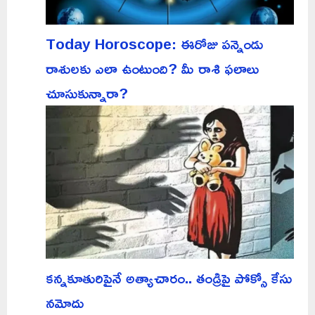
Today Horoscope: ఈరోజు పన్నెండు
రాశులకు ఎలా ఉంటుంది? మీ రాశి ఫలాలు
చూసుకున్నారా?
కన్నకూతురిపైనే అత్యాచారం.. తండ్రిపై పోక్సో కేసు
నమోదు