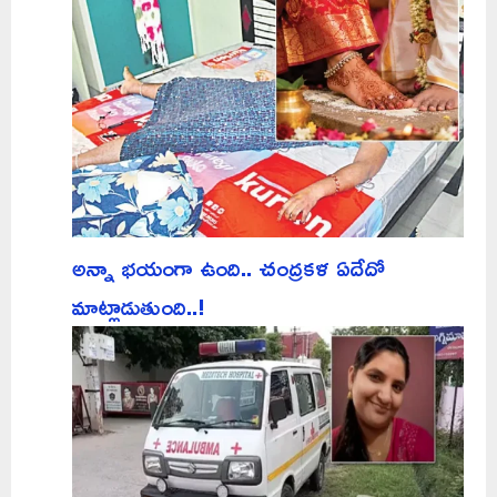
అన్నా భయంగా ఉంది.. చంద్రకళ ఏదేదో
మాట్లాడుతుంది..!