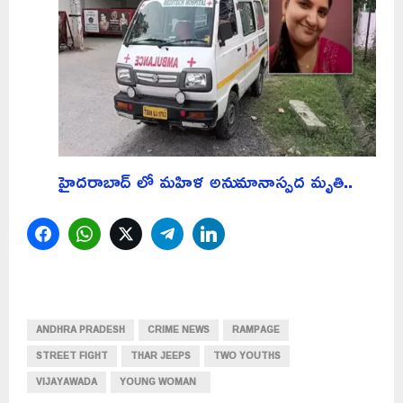
హైదరాబాద్ లో మహిళ అనుమానాస్పద మృతి..
Facebook
WhatsApp
Twitter
Telegram
LinkedIn
ANDHRA PRADESH
CRIME NEWS
RAMPAGE
STREET FIGHT
THAR JEEPS
TWO YOUTHS
VIJAYAWADA
YOUNG WOMAN