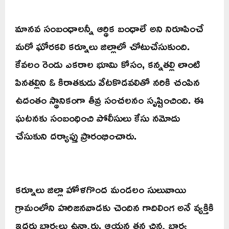
మానవ సంబంధాలన్నీ ఆర్థిక బంధాలే అని నిరూపించే
మరో ఘోరకలి కర్నూలు జిల్లాలో చోటుచేసుకుంది.
కేవలం రెండు ఎకరాల భూమి కోసం, కన్నతల్లి లాంటి
పినతల్లిని ఓ కిరాతకుడు వేటకొడవలితో నరికి చంపిన
ఉదంతం స్థానికంగా తీవ్ర సంచలనం సృష్టించింది. ఈ
ఘటనకు సంబంధించి పోలీసులు కేసు నమోదు
చేసుకుని దర్యాప్తు ప్రారంభించారు.
కర్నూలు జిల్లా హోళగొంద మండలం సులువాయి
గ్రామంలోని హరిజనవాడకు చెందిన గాదిలింగ అనే వ్యక్తికి
ఇద్దరు భార్యలు ఉన్నారు. ఆయన తన చిన్న భార్య