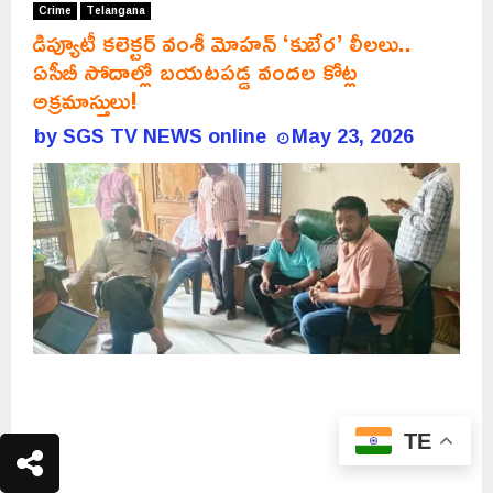
Crime
Telangana
డిప్యూటీ కలెక్టర్ వంశీ మోహన్ ‘కుబేర’ లీలలు..
ఏసీబీ సోదాల్లో బయటపడ్డ వందల కోట్ల
అక్రమాస్తులు!
by
SGS TV NEWS online
May 23, 2026
TE