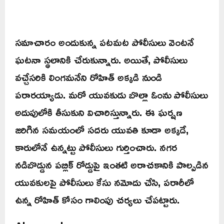
సమాచారం అందుకున్న పటమట పోలీసులు వెంటనే
ఘటనా స్థలానికి చేరుకున్నారు. అయితే, పోలీసులు
వచ్చేసరికి లింగమనేని రోహిత్ అక్కడి నుండి
పరారయ్యాడు. మరో యువకుడు బొల్లా ఓంను పోలీసులు
అదుపులోకి తీసుకుని విచారిస్తున్నారు. ఈ ఘర్షణ
జరిగిన సమయంలో సదరు యువతి కూడా అక్కడే,
కారులోనే ఉన్నట్టు పోలీసులు గుర్తించారు. నగర
నడిబొడ్డున పబ్లిక్ రోడ్డుపై ఇంతటి అరాచకానికి పాల్పడిన
యువకులపై పోలీసులు కేసు నమోదు చేసి, పరారీలో
ఉన్న రోహిత్ కోసం గాలింపు చర్యలు చేపట్టారు.