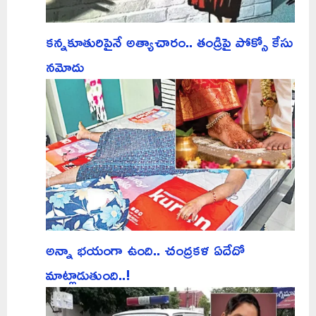
కన్నకూతురిపైనే అత్యాచారం.. తండ్రిపై పోక్సో కేసు
నమోదు
అన్నా భయంగా ఉంది.. చంద్రకళ ఏదేదో
మాట్లాడుతుంది..!