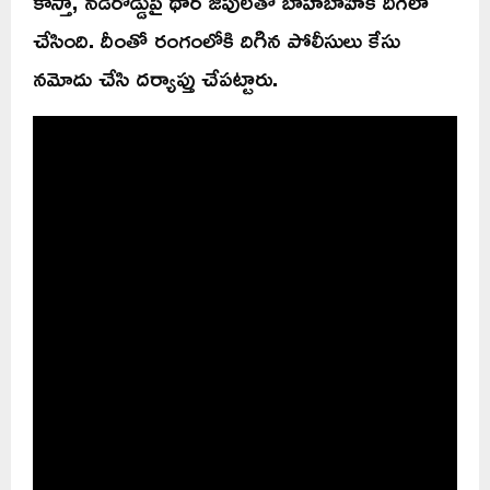
కాస్తా, నడిరోడ్డుపై థార్ జీపులతో బాహాబాహీకి దిగేలా
చేసింది. దీంతో రంగంలోకి దిగిన పోలీసులు కేసు
నమోదు చేసి దర్యాప్తు చేపట్టారు.