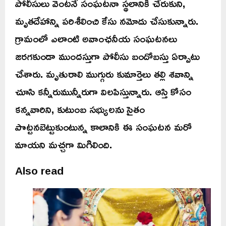
పోలీసులు వెంటనే సంఘటనా స్థలానికి చేరుకుని,
మృతదేహాన్ని పరిశీలించి కేసు నమోదు చేసుకున్నారు.
గ్రామంలో ఎలాంటి అవాంఛనీయ సంఘటనలు
జరగకుండా ముందస్తుగా పోలీసు బందోబస్తు ఏర్పాటు
చేశారు. మృతురాలి ముగ్గురు కుమార్తెలు తల్లి శవాన్ని
చూసి కన్నీరుమున్నీరుగా విలపిస్తున్నారు. ఆస్తి కోసం
కన్నవారిని, కుటుంబ సభ్యులను సైతం
పొట్టనబెట్టుకుంటున్న కాలానికి ఈ సంఘటన మరో
మాయని మచ్చగా మిగిలింది.
Also read