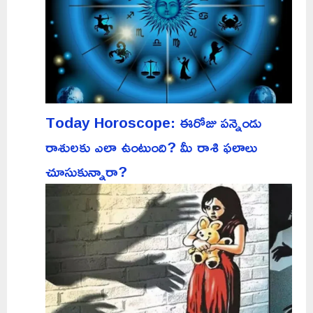
Today Horoscope: ఈరోజు పన్నెండు
రాశులకు ఎలా ఉంటుంది? మీ రాశి ఫలాలు
చూసుకున్నారా?