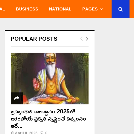
AL
BUSINESS
NATIONAL
PAGES
POPULAR POSTS
బ్రహ్మంగారి కాలజ్ఞానం 2025లో
జరగబోయే ప్రకృతి సృష్టించే విధ్వంసం
ఇదే...
April 8, 2025
0