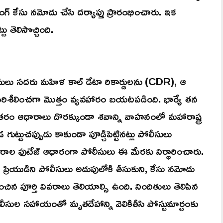
సింగ్‌ కేసు నమోదు చేసి దర్యాప్తు ప్రారంభించారు. ఇక
 తెలిసొచ్చింది.
ీసులు సదరు మహిళ కాల్ డేటా రికార్డులను (CDR), ఆ
ంగా పరిశీలించగా మొత్తం వ్యవహారం బయటపడింది. భార్యే తన
నంతరం ఆధారాలు దొరక్కుండా శవాన్ని వాహనంలో మహారాష్ట్ర
గుట్టుచప్పుడు కాకుండా పూడ్చిపెట్టినట్లు పోలీసులు
ీ కెమెరాల ఫుటేజ్ ఆధారంగా పోలీసులు ఈ మేరకు నిర్ధారించారు.
 ప్రియుడిని పోలీసులు అదుపులోకి తీసుకుని, కేసు నమోదు
ంచిన పూర్తి వివరాలు తెలియాల్సి ఉంది. నిందితులు తెలిపిన
ోలీసుల సహాయంతో మృతదేహాన్ని వెలికితీసి పోస్టుమార్టంకు