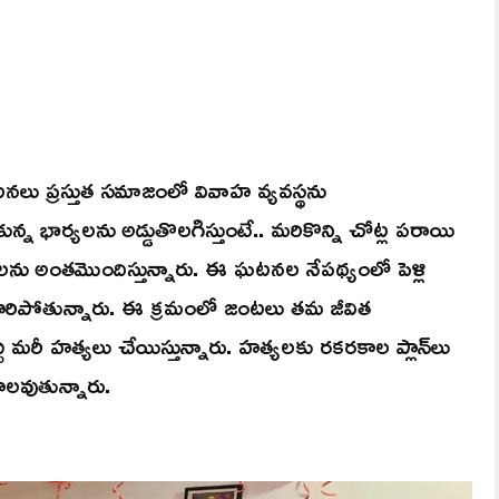
నలు ప్రస్తుత సమాజంలో వివాహ వ్యవస్థను
టుకున్న భార్యలను అడ్డుతొలగిస్తుంటే.. మరికొన్ని చోట్ల పరాయి
ను అంతమొందిస్తున్నారు. ఈ ఘటనల నేపథ్యంలో పెళ్లి
ారిపోతున్నారు. ఈ క్రమంలో జంటలు తమ జీవిత
 మరీ హత్యలు చేయిస్తున్నారు. హత్యలకు రకరకాల ప్లాన్‌లు
ాలవుతున్నారు.