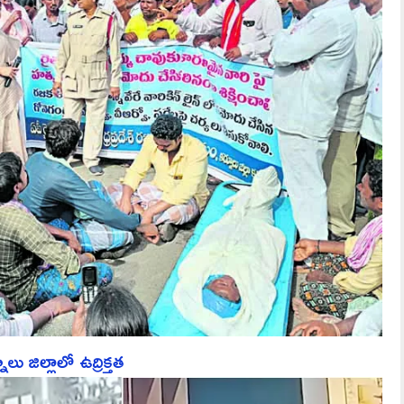
ు జిల్లాలో ఉద్రిక్తత