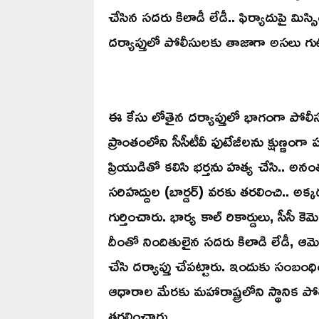
చేసిన సదరు కిలాడీ లేడీ.. ఫిర్యాదుపై మిస్
దర్యాప్తులో పోలీసులకు తాజాగా అసలు గుట్టు
ఈ కేసు లోతైన దర్యాప్తులో భాగంగా పోల
ప్రాంతంలోని సీసీటీవీ ఫుటేజీలను క్షుణ్ణ
ప్రియుడితో కలిసి భర్తను హత్య చేసి.. అ
సరిహద్దుల (బార్డర్) వరకు తరలించి.. అక్కడ 
గుర్తించారు. భార్య కాల్ రికార్డులు, సీస
దీంతో నిందితులైన సదరు కిలాడి లేడీ, ఆమె
చేసి దర్యాప్తు చేపట్టారు. ఇందుకు సంబంధి
ఆధారాల మేరకు మహారాష్ట్రలోని స్థానిక ప
తరలించారు.