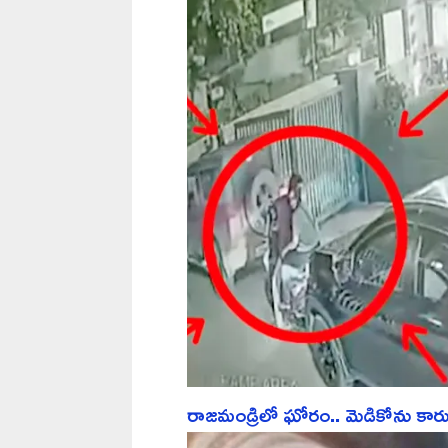
రాజమండ్రిలో ఘోరం.. మెడికోను కారు