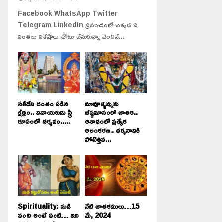
Facebook WhatsApp Twitter
Telegram LinkedIn ప్రపంచంలో ఎక్కడ ఏ
వింతలు విశేషాలు చోటు చేసుకున్నా వెంటనే...
సతీదేవి దంతం పడిన
మావూళ్ళమ్మకు
క్షేత్రం.. వినాయకుడు స్త్రీ
జేష్ఠమాసంలో జాతర..
రూపంలో దర్శనం.....
ఆశాఢంలో ప్రత్యేక
అలంకరణ.. దర్శనానికి
పోటెత్తిన...
Spirituality: మడి
నేటి జాతకములు…15
వంట అంటే ఏంటి… ఇది
మే, 2024