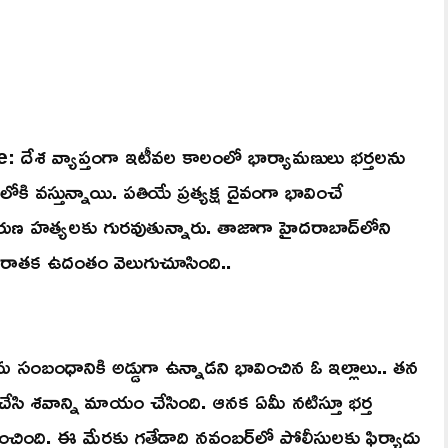
 వ్యాప్తంగా ఇటీవల కాలంలో భార్యామణులు భర్తలను
ి వస్తున్నాయి. పతియే ప్రత్యక్ష దైవంగా భావించే
రుణ హత్యలకు గురవుతున్నారు. తాజాగా హైదరాబాద్‌లోని
 కిరాతక ఉదంతం వెలుగుచూసింది..
్రమ సంబంధానికి అడ్డుగా ఉన్నాడని భావించిన ఓ ఇల్లాలు.. తన
 చేసి శవాన్ని మాయం చేసింది. ఆనక ఏమీ నటిస్తూ భర్త
ింది. ఈ మేరకు గతేడాది నవంబర్‌లో పోలీసులకు ఫిర్యాదు