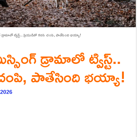
డ్రామాలో ట్విస్ట్.. ప్రియుడితో కలిసి చంపి, పాతేసింది భయ్యా!
సింగ్ డ్రామాలో ట్విస్ట్..
 చంపి, పాతేసింది భయ్యా!
 2026