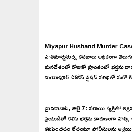
Miyapur Husband Murder Case: దేశ
హతమార్చుతున్న కథనాలు అధికంగా వెలుగులోక
మనదేశంలో రోజుకో ప్రాంతంలో భర్తను దా
మియాపూర్ పోలీస్ స్టేషన్ పరిధిలో మరో
హైదరాబాద్‌, జులై 7: పరాయి వ్యక్తితో అక
ప్రియుడితో కలిసి భర్తను దారుణంగా హత్య
కనిపించడం లేదంటూ పోలీసులను ఆశ్రయించ