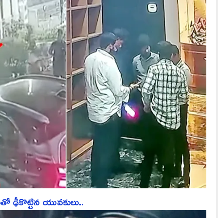
తో ఢీకొట్టిన యువకులు..