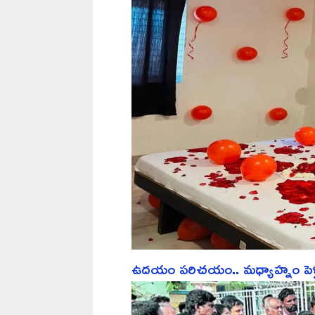
ఉదయం పరిచయం.. మధ్యాహ్నం పెళ్లి.. ర