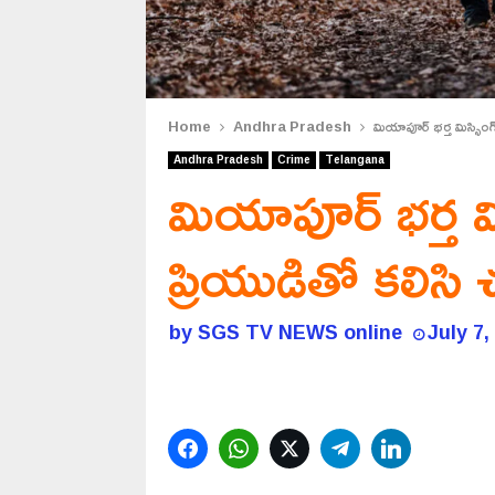
Home
Andhra Pradesh
మియాపూర్ భర్త మిస్సింగ్ 
Andhra Pradesh
Crime
Telangana
మియాపూర్ భర్త మిస్
ప్రియుడితో కలిసి
by
SGS TV NEWS online
July 7,
Facebook
WhatsApp
Twitter
Telegram
LinkedIn