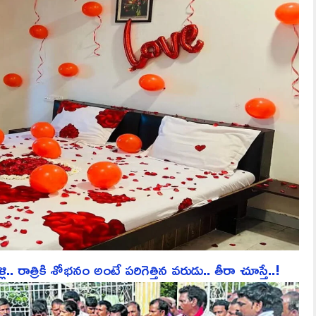
ాత్రికి శోభనం అంటే పరిగెత్తిన వరుడు.. తీరా చూస్తే..!