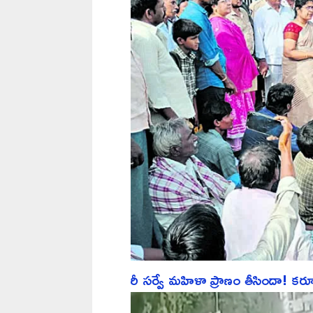
రీ సర్వే మహిళా ప్రాణం తీసిందా! కర్నూల