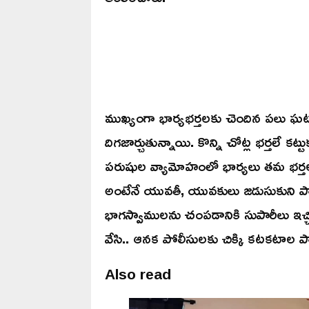
ముఖ్యంగా భార్యభర్తలకు చెందిన పలు ఘట
దిగజార్చుతున్నాయి. కొన్ని చోట్ల భర్తలే కట్
పరుషుల వ్యామోహంలో భార్యలు తమ భర్తల
అంటేనే యువతీ, యువకులు జడుసుకుని ప
భాగస్వాములను చంపడానికి సుపారీలు ఇచ్చి
వేసి.. ఆనక పోలీసులకు చిక్కి కటకటాల ప
Also read