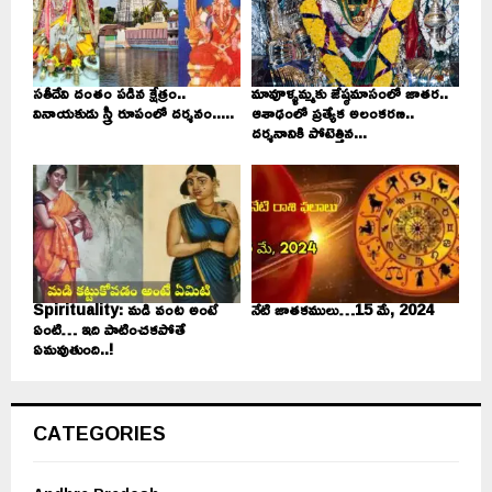
సతీదేవి దంతం పడిన క్షేత్రం..
మావూళ్ళమ్మకు జేష్ఠమాసంలో జాతర..
వినాయకుడు స్త్రీ రూపంలో దర్శనం.....
ఆశాఢంలో ప్రత్యేక అలంకరణ..
దర్శనానికి పోటెత్తిన...
Spirituality: మడి వంట అంటే
నేటి జాతకములు…15 మే, 2024
ఏంటి… ఇది పాటించకపోతే
ఏమవుతుంది..!
CATEGORIES