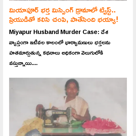
మియాపూర్ భర్త మిస్సింగ్ డ్రామాలో ట్విస్ట్..
ప్రియుడితో కలిసి చంపి, పాతేసింది భయ్యా!
Miyapur Husband Murder Case: దేశ
వ్యాప్తంగా ఇటీవల కాలంలో భార్యామణులు భర్తలను
హతమార్చుతున్న కథనాలు అధికంగా వెలుగులోకి
వస్తున్నాయి....