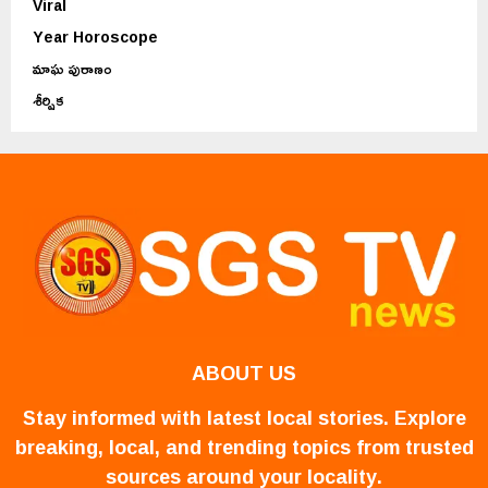
Viral
Year Horoscope
మాఘ పురాణం
శీర్షిక
ABOUT US
Stay informed with latest local stories. Explore
breaking, local, and trending topics from trusted
sources around your locality.