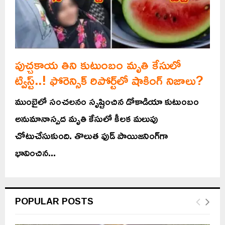
పుచ్చకాయ తిని కుటుంబం మృతి కేసులో
ట్విస్ట్‌..! ఫోరెన్సిక్ రిపోర్ట్‌లో షాకింగ్ నిజాలు?
ముంబైలో సంచలనం సృష్టించిన డోకాడియా కుటుంబం
అనుమానాస్పద మృతి కేసులో కీలక మలుపు
చోటుచేసుకుంది. తొలుత ఫుడ్ పాయిజనింగ్‌గా
భావించిన...
POPULAR POSTS