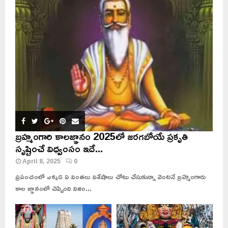
బ్రహ్మంగారి కాలజ్ఞానం 2025లో జరగబోయే ప్రకృతి
సృష్టించే విధ్వంసం ఇదే...
April 8, 2025
0
ప్రపంచంలో ఎక్కడ ఏ వింతలు విశేషాలు చోటు చేసుకున్నా వెంటనే బ్రహ్మంగారు
కాల జ్ఞానంలో చెప్పింది నిజం...