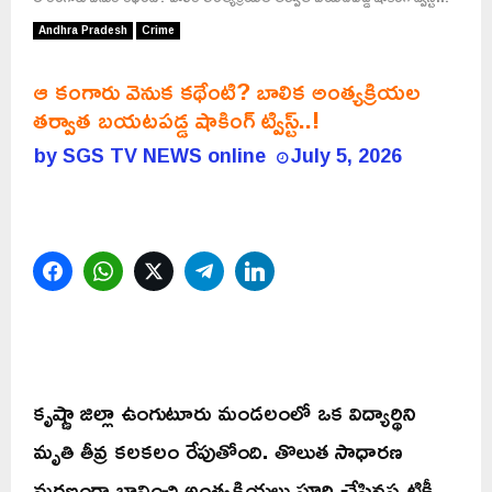
Andhra Pradesh
Crime
ఆ కంగారు వెనుక కథేంటి? బాలిక అంత్యక్రియల
తర్వాత బయటపడ్డ షాకింగ్ ట్విస్ట్..!
by
SGS TV NEWS online
July 5, 2026
Facebook
WhatsApp
Twitter
Telegram
LinkedIn
కృష్ణా జిల్లా ఉంగుటూరు మండలంలో ఒక విద్యార్థిని
మృతి తీవ్ర కలకలం రేపుతోంది. తొలుత సాధారణ
మరణంగా భావించి అంత్యక్రియలు పూర్తి చేసినప్పటికీ,