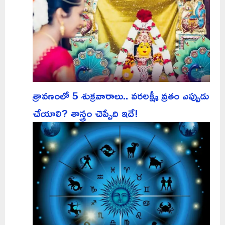
శ్రావణంలో 5 శుక్రవారాలు.. వరలక్ష్మీ వ్రతం ఎప్పుడు
చేయాలి? శాస్త్రం చెప్పేది ఇదే!