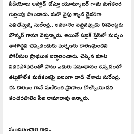
వీడియోలు అప్లోడ్ చేస్తూ యూట్యూబర్ గాను మణికంఠ
గుర్తింపు పొందాడు. మరో వైపు క్యాబ్ డ్రైవర్‌గా
పనిచేస్తున్న సురేంద్ర.. అవకాశం వచ్చినప్పుడు ఈవెంట్లకు
బౌన్సర్ గానూ వెళ్తున్నాడు. అయితే పబ్లిక్ ప్లేస్‌లో మద్యం
తాగొద్దని చెప్పినందుకు ఘర్షణకు కారణమైందని
పోలీసుల ప్రాథమిక నిర్ధారించారు. చెప్పిన మాట
వినకపోవడంతో పాటు ఎదురు సమాధానం ఇవ్వడంతో
తట్టుకోలేక మణికంఠపై బలంగా దాడి చేశాడు సురేంద్ర.
ఈ కారణం గానే మణికంఠ ప్రాణాలు కోల్పోయాడని
కంచరపాలెం సీఐ రామారావు అన్నారు.
మందలించాలి గాని..