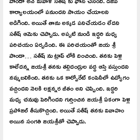
పాండా అనే మహిళ సతీష్ కు ఫోన్ చేసింది. డిజిపి
కార్యాలయంలో పనుందని సాయం చేయాలని
అడిగింది. అయితే తాను అక్కడ పనిచేయడం లేదని
సతీష్ ఆమెకు చెప్పాడు. అప్పటి నుండి ఇద్దరి మధ్య
పరిచయం ఏర్పడింది. ఈ పరిచయంతో జయ శ్రీ
పాండా… సతీష్ ను ట్రాప్ లోకి దించింది. తనకు పెళ్లి
కాలేదన్న జయశ్రీ తనకు తల్లిదండ్రుల వద్ద ఆస్తి వస్తుందని
నమ్మబలికింది. తనకు ఒక కార్పోరేట్ కంపెనీలో ఉద్యోగం
వచ్చిందని నెలకి లక్షన్నర జీతం అని చెప్పింది. ఇద్దరి
మధ్య చనువు పెరిగిందని గుర్తించిన జయశ్రీ ఏకంగా పెళ్లి
ప్రపోజల్ తీసుకొచ్చింది. అయితే సతీష్ తనకు వివాహం
అయిన సంగతి జయశ్రీతో చెప్పాడు.