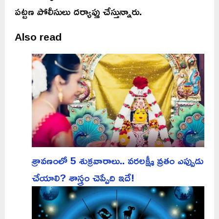
పట్టణ పోలీసులు దర్యాప్తు చేస్తున్నారు.
Also read
శ్రావణంలో 5 శుక్రవారాలు.. వరలక్ష్మీ వ్రతం ఎప్పుడు
చేయాలి? శాస్త్రం చెప్పేది ఇదే!