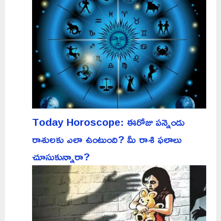
Today Horoscope: ఈరోజు పన్నెండు
రాశులకు ఎలా ఉంటుంది? మీ రాశి ఫలాలు
చూసుకున్నారా?