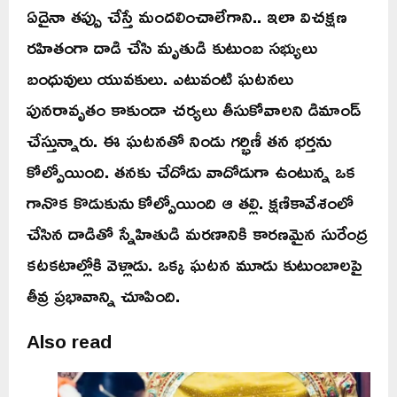
ఏదైనా తప్పు చేస్తే మందలించాలేగాని.. ఇలా విచక్షణ
రహితంగా దాడి చేసి మృతుడి కుటుంబ సభ్యులు
బంధువులు యువకులు. ఎటువంటి ఘటనలు
పునరావృతం కాకుండా చర్యలు తీసుకోవాలని డిమాండ్
చేస్తున్నారు. ఈ ఘటనతో నిండు గర్భిణీ తన భర్తను
కోల్పోయింది. తనకు చేదోడు వాదోడుగా ఉంటున్న ఒక
గానొక కొడుకును కోల్పోయింది ఆ తల్లి. క్షణికావేశంలో
చేసిన దాడితో స్నేహితుడి మరణానికి కారణమైన సురేంద్ర
కటకటాల్లోకి వెళ్లాడు. ఒక్క ఘటన మూడు కుటుంబాలపై
తీవ్ర ప్రభావాన్ని చూపింది.
Also read