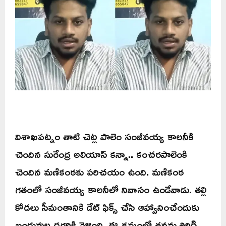
విశాఖపట్నం తాటి చెట్ల పాలెం సంజీవయ్య కాలనీకి
చెందిన సురేంద్ర అలియాస్ కన్నా.. కంచరపాలెంకి
చెందిన మణికంఠకు పరిచయం ఉంది. మణికంఠ
గతంలో సంజీవయ్య కాలనీలో నివాసం ఉండేవాడు. తల్లి
కోడలు సీమంతానికి డేట్ ఫిక్స్ చేసి ఆహ్వానించేందుకు
బంధువుల దగ్గరికి వెళ్లింది. ఈ క్రమంలో తనను తిరిగి