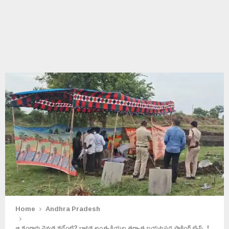
Home
Andhra Pradesh
ఆ కంగారు వెనుక కథేంటి? బాలిక అంత్యక్రియల తర్వాత బయటపడ్డ షాకింగ్ ట్విస్ట్..!