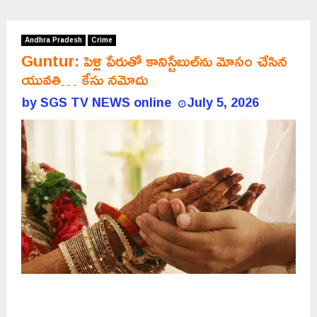
Andhra Pradesh
Crime
Guntur: పెళ్లి పేరుతో కానిస్టేబుల్‌ను మోసం చేసిన
యువతి… కేసు నమోదు
by
SGS TV NEWS online
July 5, 2026