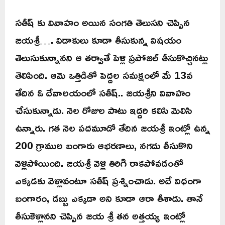
సతీష్ కు వివాహం అయిన సంగతి తెలుసని చెప్పిన
జయశ్రీ…. విడాకులు కూడా తీసుకున్న విషయం
తెలుసుకున్నానని ఆ తర్వాతే పెళ్లి ప్రపోజల్ తీసుకొచ్చినట్లు
తెలిపింది. ఆమె ఒత్తిడితో పెద్దల సమక్షంలో మే 13వ
తేదిన ఓ దేవాలయంలో సతీష్.. జయశ్రీని వివాహం
చేసుకున్నాడు. నెల రోజుల పాటు ఇద్దరి కలిసి మెలిసి
ఉన్నారు. గత నెల పదమూడో తేదిన జయశ్రీ ఇంట్లో ఉన్న
200 గ్రాముల బంగారు ఆభరణాలు, నగదు తీసుకొని
వెళ్లిపోయింది. జయశ్రీ వెళ్లి తిరిగి రాకపోవడంతో
ఎక్కడకు వెళ్లావంటూ సతీష్ ప్రశ్నించాడు. అదే విధంగా
బంగారం, డబ్బు ఎక్కడా అని కూడా ఆరా తీశాడు. తానే
తీసుకెళ్లానని చెప్పిన జయ శ్రీ తన అత్తయ్య ఇంట్లో