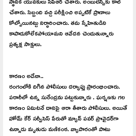
స్థానిక యువకులు సీపీఆర్ చేశారు. అంబులెన్స్‌కు కాల్
చేశారు. సిబ్బంది వచ్చి పరీక్షించి అప్పటికే ప్రాణాలు
కోల్పోయినట్టు నిర్ధారించారు. తమ స్నేహితుడిని
కాపాడుకోలేకపోయామని ఆవేదన చెందుతున్నారు
ప్రత్యక్ష సాక్షులు.
కారణం అదేనా..
రంగంలోకి దిగిన పోలీసులు దర్యాప్తు ప్రారంభించారు.
పరారీలో ఉన్న సురేంద్రను పట్టుకున్నారు . ఘర్షణకు గల
కారణం ఏమిటనే దానిపై ఆరా తీశారు పోలీసులు. అయితే
హోమ్ కేర్ సర్వీసెస్ పేరుతో మ్యాన్ పవర్ ప్రొవైడర్‌గా
ఉన్నాడు మృతుడు మణికంఠ. వ్యాపారంతో పాటు