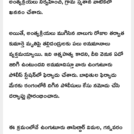
అంత్యక్రియలు నిర్వహించి, గ్రామ స్మశాన వాటికలో
ఖననం చేశారు.
అయితే, అంత్యక్రియలు ముగిసిన నాలుగు రోజుల తర్వాత
కుమార్తె మృతిపై తల్లిదండ్రులకు పలు అనుమానాలు
వ్యక్తమయ్యాయి. ఇది ఆత్మహత్య కాదని, దీని వెనుక ఏదో
జరిగి ఉంటుందని అనుమానిస్తూ వారు ఉంగుటూరు
పోలీస్ స్టేషన్‌లో ఫిర్యాదు చేశారు. బాధితుల ఫిర్యాదు
మేరకు రంగంలోకి దిగిన పోలీసులు కేసు నమోదు చేసి
దర్యాప్తు ప్రారంభించారు.
ఈ క్రమంలోనే ఉంగుటూరు తాసిల్దార్ విమల, గన్నవరం