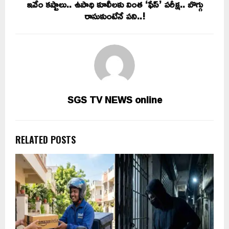
ఇవేం కష్టాలు.. ఉపాధి కూలీలకు వింత ‘ఫేస్’ పరీక్ష.. బొగ్గు
రాసుకుంటేనే పని..!
SGS TV NEWS online
RELATED POSTS