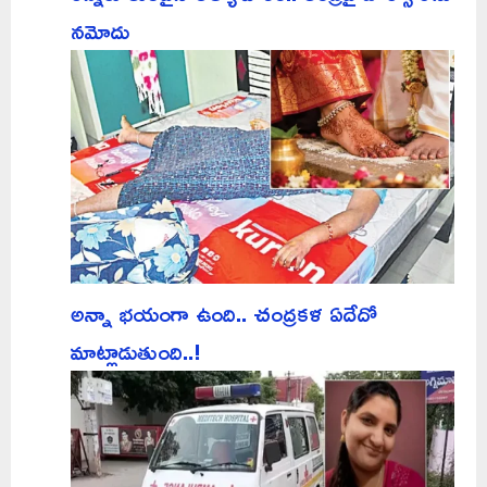
నమోదు
అన్నా భయంగా ఉంది.. చంద్రకళ ఏదేదో
మాట్లాడుతుంది..!