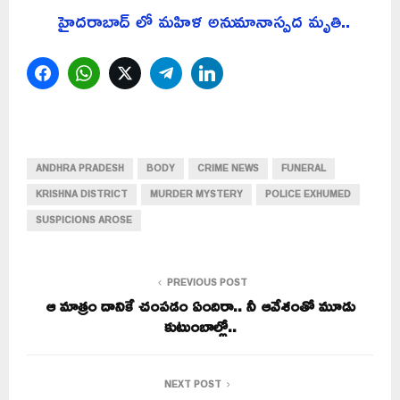
హైదరాబాద్ లో మహిళ అనుమానాస్పద మృతి..
Facebook
WhatsApp
Twitter
Telegram
LinkedIn
ANDHRA PRADESH
BODY
CRIME NEWS
FUNERAL
KRISHNA DISTRICT
MURDER MYSTERY
POLICE EXHUMED
SUSPICIONS AROSE
PREVIOUS POST
ఆ మాత్రం దానికే చంపడం ఏందిరా.. నీ ఆవేశంతో మూడు
కుటుంబాల్లో..
NEXT POST