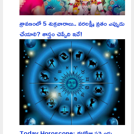
శ్రావణంలో 5 శుక్రవారాలు.. వరలక్ష్మీ వ్రతం ఎప్పుడు
చేయాలి? శాస్త్రం చెప్పేది ఇదే!
Today Horoscope: ఈరోజు పన్నెండు