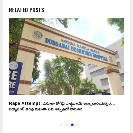
RELATED POSTS
Rape Attempt: మహిళా రోగిపై వార్డుబాయ్‌ అత్యాచారయత్నం…
విద్యానగర్‌ ఆంధ్ర మహిళా సభ ఆస్పత్రిలో దారుణం