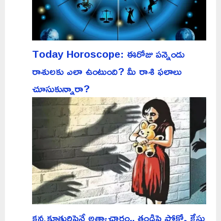
Today Horoscope: ఈరోజు పన్నెండు
రాశులకు ఎలా ఉంటుంది? మీ రాశి ఫలాలు
చూసుకున్నారా?
కన్నకూతురిపైనే అత్యాచారం.. తండ్రిపై పోక్సో కేసు