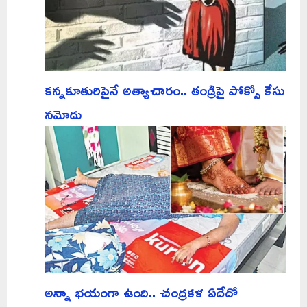
కన్నకూతురిపైనే అత్యాచారం.. తండ్రిపై పోక్సో కేసు
నమోదు
అన్నా భయంగా ఉంది.. చంద్రకళ ఏదేదో