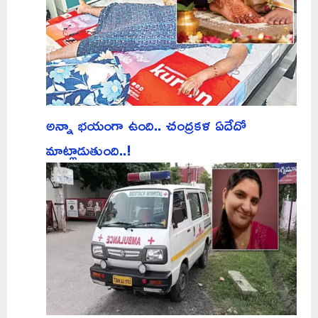
అన్నా భయంగా ఉంది.. చంద్రకళ ఏదేదో
మాట్లాడుతుంది..!