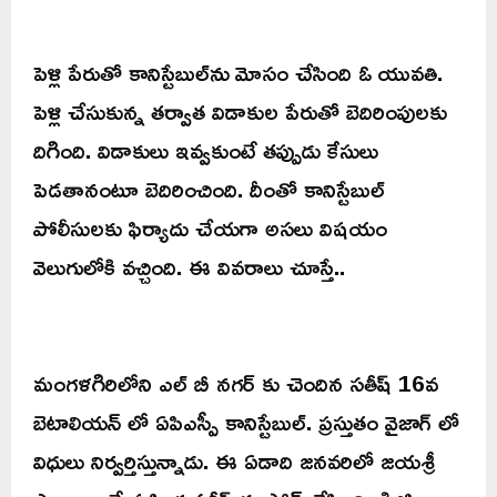
పెళ్లి పేరుతో కానిస్టేబుల్‌ను మోసం చేసింది ఓ యువతి.
పెళ్లి చేసుకున్న తర్వాత విడాకుల పేరుతో బెదిరింపులకు
దిగింది. విడాకులు ఇవ్వకుంటే తప్పుడు కేసులు
పెడతానంటూ బెదిరించింది. దీంతో కానిస్టేబుల్
పోలీసులకు ఫిర్యాదు చేయగా అసలు విషయం
వెలుగులోకి వచ్చింది. ఈ వివరాలు చూస్తే..
మంగళగిరిలోని ఎల్ బీ నగర్ కు చెందిన సతీష్ 16వ
బెటాలియన్ లో ఏపిఎస్పీ కానిస్టేబుల్. ప్రస్తుతం వైజాగ్ లో
విధులు నిర్వర్తిస్తున్నాడు. ఈ ఏడాది జనవరిలో జయశ్రీ