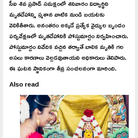
సీఐ శివ ప్రసాద్ సమక్షంలో శనివారం విద్యార్థిని
మృతదేహాన్ని స్మశాన వాటిక నుండి బయటకు
వెలికితీశారు. అనంతరం అక్కడే ప్రత్యేక వైద్యుల బృందం
పర్యవేక్షణలో మృతదేహానికి పోస్టుమార్టం నిర్వహించారు.
పోస్టుమార్టం నివేదిక వచ్చిన తర్వాతే బాలిక మృతికి గల
అసలు కారణాలు వెల్లడవుతాయని అధికారులు తెలిపారు.
ఈ ఘటన స్థానికంగా తీవ్ర సంచలనంగా మారింది.
Also read