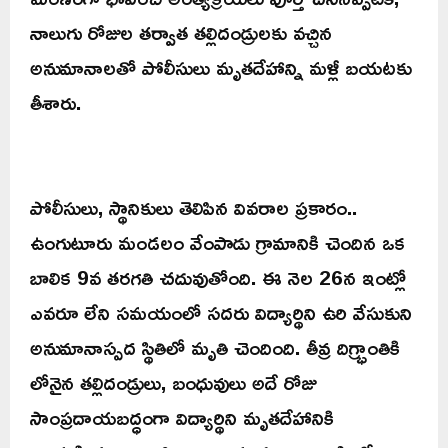
నాలుగు రోజుల తర్వాత తల్లిదండ్రులకు వచ్చిన
అనుమానాలతో పోలీసులు మృతదేహాన్ని మళ్లీ బయటకు
తీశారు.
పోలీసులు, స్థానికులు తెలిపిన వివరాల ప్రకారం..
ఉంగుటూరు మండలం వేంపాడు గ్రామానికి చెందిన ఒక
బాలిక 9వ తరగతి చదువుతోంది. ఈ నెల 26న ఇంట్లో
ఎవరూ లేని సమయంలో సదరు విద్యార్థిని ఉరి వేసుకుని
అనుమానాస్పద స్థితిలో మృతి చెందింది. తీవ్ర దిగ్భ్రాంతికి
లోనైన తల్లిదండ్రులు, బంధువులు అదే రోజు
సాంప్రదాయబద్ధంగా విద్యార్థిని మృతదేహానికి