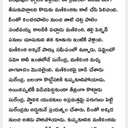
తీసుకువెళ్లాలని కొడుకు మణికంఠకు కాల్ చేసి పిలిచింది.
దీంతో కంచరపాలెం నుంచి తాటి చెట్ల పాలెం
సంజీవయ్య కాలనీకి వచ్చాడు మణికంఠ. తల్లి పెన్షన్
పనులు చూసుకుని తన కూతురు ఇంటికి వెళ్లింది.
మణికంఠ అక్కడే పార్కు సమీపంలో ఉన్నాడు. ఏమైందో
ఏమో కానీ ఇంతలోనే సురేంద్ర, మణికంఠ మధ్య
వాగవాదం మొదలైంది. మణికంఠపై దాడి చేశాడు
సురేంద్ర. బలంగా కొట్టేసరికి కుప్పకూలిపోయాడు.
అయినప్పటికీ విడిచిపెట్టకుండా తీవ్రంగా కొట్టాడు
సురేంద్ర. స్థానిక యువకులు అప్రమత్తమై పరుగులు పెట్టి
సురేంద్రను అడ్డుకునే ప్రయత్నం చేశారు. దీంతో అక్కడ
నుంచి అతడు పారిపోయాడు. కుప్పకూలిన మణికంఠను