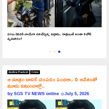
పగలు డెలివరీ బాయ్‌గా పనిచేస్తున్న కుర్రాడు.. రాత్రయితే అంతా కచోరీ
వ్యవహారం!
Andhra Pradesh
Crime
ఆ మాత్రం దానికే చంపడం ఏందిరా.. నీ ఆవేశంతో
మూడు కుటుంబాల్లో..
by
SGS TV NEWS online
July 5, 2026