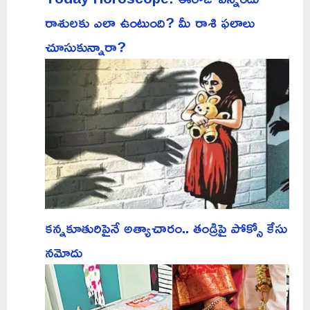
రాశులకు ఎలా ఉంటుంది? మీ రాశి ఫలాలు
చూసుకున్నారా?
కన్నకూతురిపైనే అత్యాచారం.. తండ్రిపై పోక్సో కేసు
నమోదు