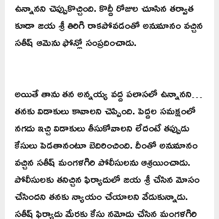
ఉన్నానని చెప్పుకొచ్చింది. కొద్దీ రోజుల చూసిన తర్వాత
కూడా జయ శ్రీ తిరిగి రాకపోవడంతో అనుమానం వచ్చిన
సతీష్ ఆమెను ఫోన్లో సంప్రదించాడు.
అయితే తాను తన అన్నయ్య వద్ద పలాసలో ఉన్నానని…
తనకు విడాకులు కావాలని చెప్పింది. పెద్దల సమక్షంలో
నగదు ఇచ్చి విడాకులు తీసుకోవాలని లేదంటే తప్పుడు
కేసులు పెడతానంటూ బెదిరించింది. దీంతో అనుమానం
వచ్చిన సతీష్ మంగళగిరి పోలీసులను ఆశ్రయించాడు.
పోలీసులకు తనిచ్చిన ఫిర్యాదులో జయ శ్రీ చేసిన మోసం
చేసిందని తనకు న్యాయం చేయాలని వేడుకున్నాడు.
సతీష్ ఫిర్యాదు మేరకు కేసు నమోదు చేసిన మంగళగిరి