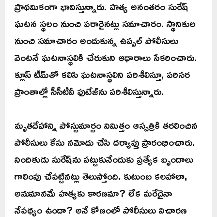
ప్రాథమికంగా భావిస్తున్నారు. హత్య అనంతరం సురేష్
ఘటన స్థలం నుంచి పరారైనట్లు సమాచారం. స్థానికుల
నుంచి సమాచారం అందుకున్న ఉప్పల్ పోలీసులు
వెంటనే ఘటనాస్థలికి చేరుకుని ఆధారాలు సేకరించారు.
క్లూస్ టీమ్‌తో కలిసి ఘటనాస్థలిని పరిశీలిస్తూ, పరిసర
ప్రాంతాల్లో సీసీటీవీ ఫుటేజ్‌ను పరిశీలిస్తున్నారు.
మృతదేహాన్ని పోస్టుమార్టం నిమిత్తం ఆస్పత్రికి తరలించిన
పోలీసులు కేసు నమోదు చేసి దర్యాప్తు ప్రారంభించారు.
నిందితుడు సురేష్‌ను పట్టుకునేందుకు ప్రత్యేక బృందాలు
గాలింపు చేపట్టినట్లు తెలుస్తోంది. కుటుంబ కలహాలా,
అనుమానమే హత్యకు కారణమా? లేక మరేదైనా
నేపథ్యం ఉందా? అనే కోణంలో పోలీసులు విచారణ