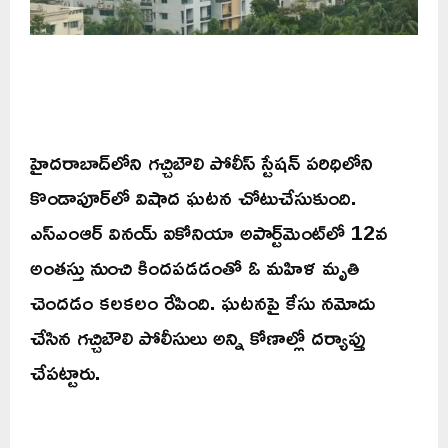
హైదరాబాద్‌లోని గచ్చిబౌలి పోలీస్ స్టేషన్ పరిధిలోని
కొండాపూర్‌లో విషాద ఘటన చోటుచేసుకుంది.
ఎస్‌ఎంఆర్ వినయ్ ఐకోనియా అపార్ట్‌మెంట్‌లో 12వ
అంతస్తు నుంచి కిందపడడంతో ఓ మహిళ మృతి
చెందడం కలకలం రేపింది. ఘటనపై కేసు నమోదు
చేసిన గచ్చిబౌలి పోలీసులు అన్ని కోణాల్లో దర్యాప్తు
చేపట్టారు.