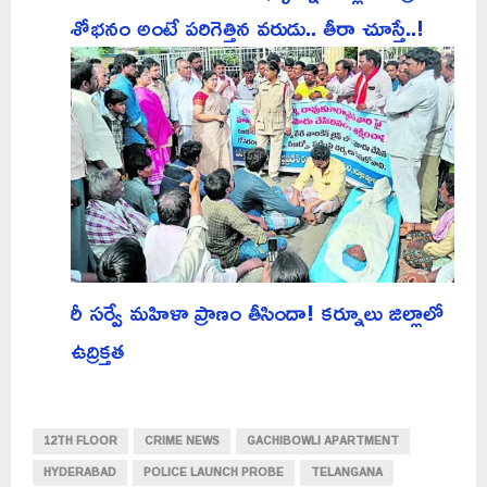
శోభనం అంటే పరిగెత్తిన వరుడు.. తీరా చూస్తే..!
రీ సర్వే మహిళా ప్రాణం తీసిందా! కర్నూలు జిల్లాలో
ఉద్రిక్తత
12TH FLOOR
CRIME NEWS
GACHIBOWLI APARTMENT
HYDERABAD
POLICE LAUNCH PROBE
TELANGANA