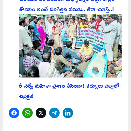
శోభనం అంటే పరిగెత్తిన వరుడు.. తీరా చూస్తే..!
రీ సర్వే మహిళా ప్రాణం తీసిందా! కర్నూలు జిల్లాలో
ఉద్రిక్తత
Facebook
WhatsApp
Twitter
Telegram
LinkedIn