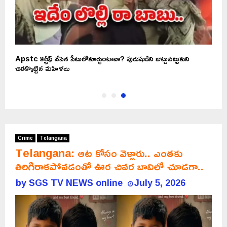
ో
Apstc కర్చీఫ్ వేసిన సీటులోకూర్చుంటావా? పురుషుడిని జుట్టుపట్టుకుని
చితక్కొట్టిన మహిళలు
Crime
Telangana
Telangana: ఆట కోసం వెళ్లారు.. ఎంతకు
తిరిగిరాకపోవడంతో ఊర చివర బావిలో చూడగా..
by
SGS TV NEWS online
July 5, 2026