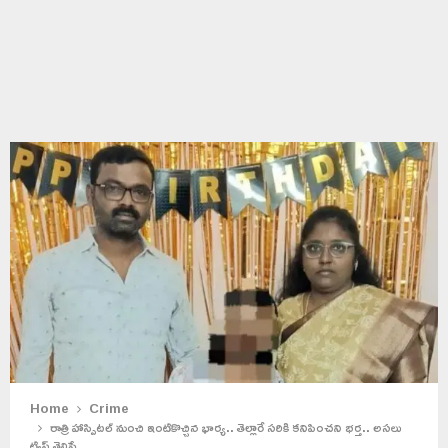
Home
Crime
రాత్రి హాస్పిటల్‌ నుంచి ఇంటికొచ్చిన భార్య.. తెల్లారే సరికి కనిపించని భర్త.. అసలు
ట్విస్ట్ తెలిస్తే..