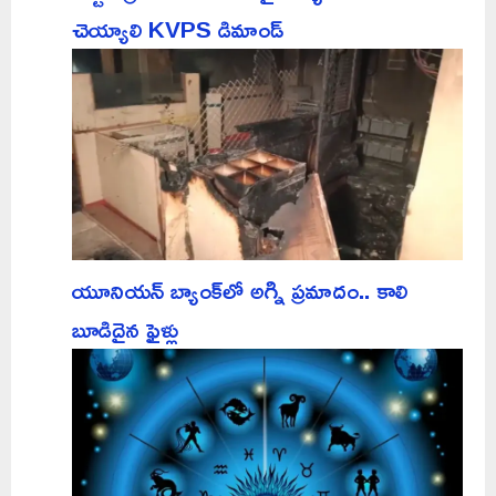
చెయ్యాలి KVPS డిమాండ్
యూనియన్ బ్యాంక్‌లో అగ్ని ప్రమాదం.. కాలి
బూడిదైన ఫైళ్లు