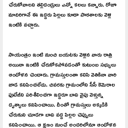
చేరుకోవాలని తల్లిదండ్రులు ఎన్నో కలలు కన్నారు. రోజూ
మాదిరిగానే ఈ ఇద్దరు పిల్లలు కూడా పాఠశాలకు వెళ్లి
ఇంటికి వచ్చారు.
సాయంత్రం ఇంటి నుంచి బయటకు వెళ్లిన వారు రాత్రి
అయినా ఇంటికి చేరుకోకపోవడంతో కుటుంబ సభ్యులు
ఆందోళన చెందారు. గ్రామస్తులంతా కలిసి వెతికినా వారి
జాడ కనిపించలేదు. చివరకు గ్రామంలోని సీసీ కెమెరాల
ఫుటేజీని పరిశీలించగా ఇద్దరూ బావి వైపు వెళ్తున్న
దృశ్యాలు కనిపించాయి. దీంతో గ్రామస్తులు అక్కడికి
చేరుకుని చూడగా బావి వద్ద పిల్లల చెప్పులు
కనిపించాయి. ఆ క్షణం నుంచే అందరిలోనూ ఆందోళన