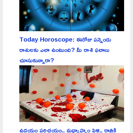
Today Horoscope: ఈరోజు పన్నెండు
రాశులకు ఎలా ఉంటుంది? మీ రాశి ఫలాలు
చూసుకున్నారా?
ఉదయం పరిచయం.. మధ్యాహ్నం పెళ్లి.. రాత్రికి