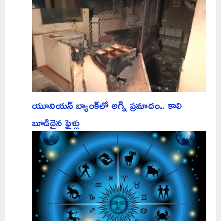
యూనియన్ బ్యాంక్‌లో అగ్ని ప్రమాదం.. కాలి
బూడిదైన ఫైళ్లు