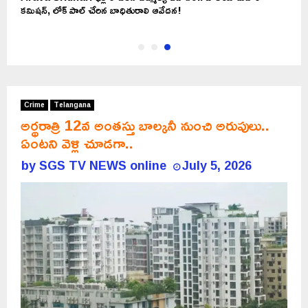
కమిషన్, లోక్ పాల్ చేరిన బాధితురాలి ఆవేదన!
Crime
Telangana
అర్థరాత్రి 12వ అంతస్తు బాల్కనీ నుంచి అరుపులు..
ఏంటని వెళ్లి చూడగా..
by
SGS TV NEWS online
July 5, 2026