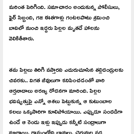
మరింత పెరిగింది. సమాచారం అందుకున్న పోలీసులు,
ఫైర్ సిబ్బంది, గజ ఈతగాళ్లు గంటలపాటు శ్రమించి
బావిలో నుంచి ఇద్దరు పిల్లల మృతదే హాలను
వెలికితీశారు.
తమ పిల్లలు తిరిగి వస్తారని ఎదురుచూసిన తల్లిదండ్రులకు
చివరకు.. విగత జీవులుగా కనిపించడంతో వారి
ఆర్తనాదాలు అరణ్య రోదనగా మారింది. పిల్లల
భవిష్యత్తుపై ఎన్నో ఆశలు పెట్టుకున్న ఆ కుటుంబాల
కలలు ఒక్కసారిగా కూలిపోయాయి. ఎప్పుడూ సందడిగా
ఉండే ఆ రెండు ఇళ్లు ఇప్పుడు కన్నీటి సంద్రాలుగా
మారాయి. గ్రామంలోని బావులు, చెరువుల వద్ద