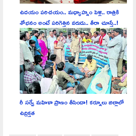
ఉదయం పరిచయం.. మధ్యాహ్నం పెళ్లి.. రాత్రికి
శోభనం అంటే పరిగెత్తిన వరుడు.. తీరా చూస్తే..!
రీ సర్వే మహిళా ప్రాణం తీసిందా! కర్నూలు జిల్లాలో
ఉద్రిక్తత