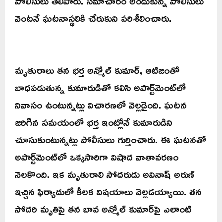
పోలీసులు తెలిపారు. సమాచారం అందుకున్న పోలీసులు
వెంటనే ఘటనాస్థలికి చేరుకుని పరిశీలించారు.
మృతురాలు తన భర్త అన్మోల్ కుమార్, ఆటిజంతో
బాధపడుతున్న కుమారుడితో కలిసి అపార్ట్‌మెంట్‌లో
నివాసం ఉంటున్నట్లు విచారణలో వెల్లడైంది. ఘటన
జరిగిన సమయంలో భర్త ఇంట్లోనే కుమారుడిని
చూసుకుంటున్నట్లు పోలీసులు గుర్తించారు. ఈ ఘటనతో
అపార్ట్‌మెంట్‌లో ఒక్కసారిగా విషాద వాతావరణం
నెలకొంది. ఇక మృతురాలి సోదరుడు అవినాష్ అరుణ్
ఇచ్చిన ఫిర్యాదులో కీలక విషయాలు వెల్లడయ్యాయి. తన
సోదరి మృతిపై తన బావ అన్మోల్ కుమార్‌పై ఎలాంటి