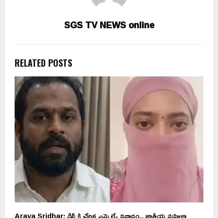
SGS TV NEWS online
RELATED POSTS
ే
Arava Sridhar: ఢిల్లీ కి చేరిన ఎమ్మెల్యే వివాదం.. జాతీయ మహిళా