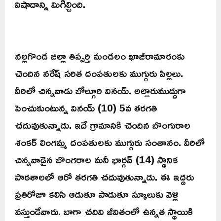
విషాదాన్ని మిగిల్చింది.
నల్లగొండ జిల్లా తిప్పర్తి మండలం ఖాజీరామారంకు
చెందిన నరేష్ సరిత దంపతులకు ముగ్గురు పిల్లలు.
వీరిలో చిన్నవాడు బోల్గూరి వినయ్. అల్లారుముద్దుగా
పెంచుకుంటున్న వినయ్ (10) 5వ తరగతి
చదువుతున్నాడు. ఇదే గ్రామానికి చెందిన బొంగురాల
శంకర్ లింగమ్మ దంపతులకు ముగ్గురు సంతానం. వీరిలో
చిన్నవాడైన బొంగరాల మనీ భార్గవ్ (14) స్థానిక
పాఠశాలలో ఆరో తరగతి చదువుతున్నాడు. ఈ ఇద్దరు
ప్రతిరోజూ కలిసి ఆడుతూ పాడుతూ స్కూలుకు వెళ్లి
వస్తుండేవారు. బాగా చదివి జీవితంలో ఉన్నత స్థాయికి