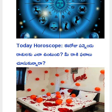
Today Horoscope: ఈరోజు పన్నెండు
రాశులకు ఎలా ఉంటుంది? మీ రాశి ఫలాలు
చూసుకున్నారా?