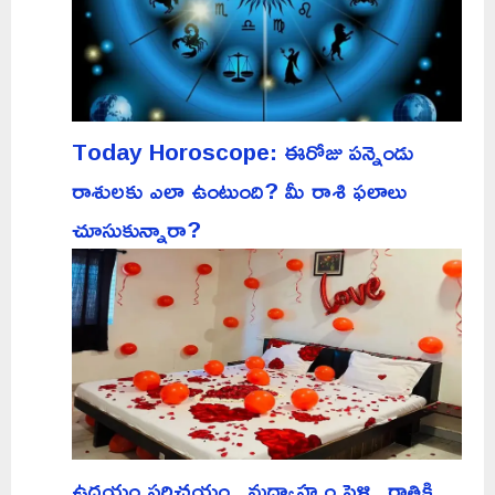
Today Horoscope: ఈరోజు పన్నెండు
రాశులకు ఎలా ఉంటుంది? మీ రాశి ఫలాలు
చూసుకున్నారా?
ఉదయం పరిచయం.. మధ్యాహ్నం పెళ్లి.. రాత్రికి