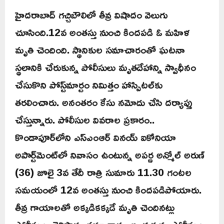
హైదరాబాద్‌ గచ్చిబౌలిలో తీవ్ర విషాదం వెలుగు
చూసింది.12వ అంతస్తు నుంచి కిందపడి ఓ మహిళ
మృతి చెందింది. స్థానికుల సమాచారంతో ఘటనా
స్థలానికి చేరుకున్న పోలీసులు మృతదేహాన్ని స్వాధీనం
చేసుకొని పోస్ట్‌మార్టం నిమిత్తం హాస్పిటల్‌కు
తరలించారు. అనంతరం కేసు నమోదు చేసి దర్యాప్తు
చేస్తున్నారు. పోలీసుల వివరాల ప్రకారం..
కొండాపూర్‌లోని ఎస్‌ఎంఆర్ వినయ్ ఐకోనియా
అపార్ట్‌మెంట్‌లో నివాసం ఉంటున్న అపర్ణ అన్మోల్ అరుణ్
(36) జూలై 3వ తేదీ రాత్రి సుమారు 11.30 గంటల
సమయంలో 12వ అంతస్తు నుంచి కిందపడిపోయారు.
తీవ్ర గాయాలతో అక్కడికక్కడే మృతి చెందినట్లు