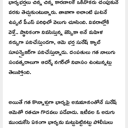
భార్యభర్తలు చిన్న చిన్న కారణాలకే ఒకినొకరు చంపుకునే
వరకు తెచ్చుకుంటున్నారు. తాజాగా అలాంటి ఘటనే
ఉప్పల్ పీఎస్‌ పరిధిలో వెలుగు చూసింది. వివరాల్లోకి
వెళ్తే.. స్థానికంగా నివసిస్తున్న జెస్సికా అనే మహిళ
నర్సుగా పనిచేస్తుండగా, ఆమె భర్త సురేష్ క్యాబ్
సూపర్వైజర్‌గా పనిచేస్తున్నాడు. దంపతులు గత నాలుగు
సంవత్సరాలుగా ఆదర్శ్ నగర్‌లో నివాసం ఉంటున్నట్లు
తెలుస్తోంది.
అయితే గత కొన్నాళ్లుగా భార్యపై అనుమానంతోనే సురేష్
ఆమెతో రతచూ గొడవలు పడేవాడు. ఇటీవల ఓ అడుగు
ముందుకేసి ఏకంగా భార్యను మట్టుపెట్టినట్టు పోలీసులు