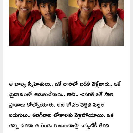
ఆ బాల్య స్నేహితులు.. ఒకే దారిలో బడికి వెళ్లేవారు.. ఒకే
మైదానంలో ఆడుకునేవారు.. కానీ.. చివరికి ఒకే సారి
ప్రాణాలు కోల్పోయారు. ఆట కోసం వెళ్లిన పిల్లల
అడుగులు.. తిరిగిరాని లోకాలకు వెళ్లిపోయాయి. ఒక
చిన్న సరదా ఆ రెండు కుటుంబాల్లో ఎప్పటికీ తీరని