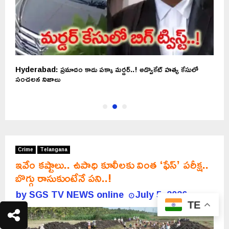
Hyderabad: ప్రమాదం కాదు పక్కా మర్డర్..! అడ్వొకేట్ హత్య కేసులో
H
సంచలన నిజాలు
జ
Crime
Telangana
ఇవేం కష్టాలు.. ఉపాధి కూలీలకు వింత ‘ఫేస్’ పరీక్ష..
బొగ్గు రాసుకుంటేనే పని..!
by
SGS TV NEWS online
July 5, 2026
TE