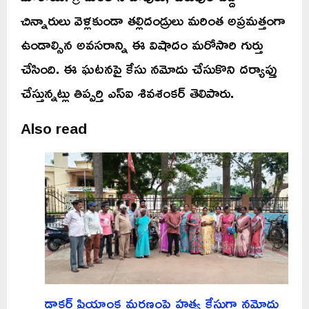
చిన్నారులు వెళ్లకుండా తల్లిదండ్రులు మరింత అప్రమత్తంగా
ఉండాల్సిన అవసరాన్ని ఈ విషాదం మరోసారి గుర్తు
చేసింది. ఈ ఘటనపై కేసు నమోదు చేసుకొని దర్యాప్తు
చేస్తున్నట్లు తిప్పర్తి ఎస్ఐ శివశంకర్ తెలిపారు.
Also read
డాక్టర్ ప్రియాంక మరణంపై హత్య కేసుగా నమోదు