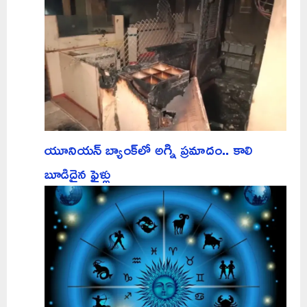
యూనియన్ బ్యాంక్‌లో అగ్ని ప్రమాదం.. కాలి
బూడిదైన ఫైళ్లు