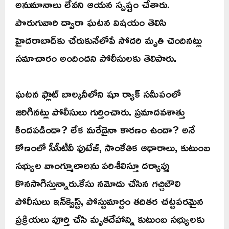
అనుమానాలు లేవని ఆయన స్పష్టం చేశారు.
పొరుగువారి ద్వారా ఘటన విషయం తెలిసి
హైదరాబాద్‌కు చేరుకునేలోపే సోదరి మృతి చెందినట్లు
సమాచారం అందిందని పోలీసులకు తెలిపారు.
ఘటన ఫ్లాట్ బాల్కనీలోని షూ ర్యాక్ సమీపంలో
జరిగినట్లు పోలీసులు గుర్తించారు. ప్రమాదవశాత్తు
కిందపడిందా? లేక మరేదైనా కారణం ఉందా? అనే
కోణంలో సీసీటీవీ ఫుటేజ్, సాంకేతిక ఆధారాలు, కుటుంబ
సభ్యుల వాంగ్మూలాలను పరిశీలిస్తూ దర్యాప్తు
కొనసాగిస్తున్నారు.కేసు నమోదు చేసిన గచ్చిబౌలి
పోలీసులు ఇన్‌క్వెస్ట్, పోస్టుమార్టం తదితర చట్టపరమైన
ప్రక్రియలు పూర్తి చేసి మృతదేహాన్ని కుటుంబ సభ్యులకు