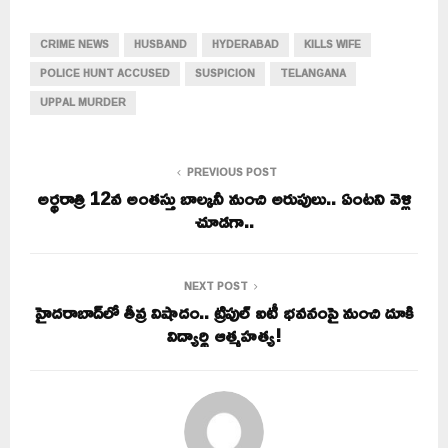
CRIME NEWS
HUSBAND
HYDERABAD
KILLS WIFE
POLICE HUNT ACCUSED
SUSPICION
TELANGANA
UPPAL MURDER
PREVIOUS POST
అర్థరాత్రి 12వ అంతస్తు బాల్కనీ నుంచి అరుపులు.. ఏంటని వెళ్లి
చూడగా..
NEXT POST
హైదరాబాద్‌లో తీవ్ర విషాదం.. ట్రిపుల్‌ ఐటీ భవనంపై నుంచి దూకి
విద్యార్థి ఆత్మహత్య!