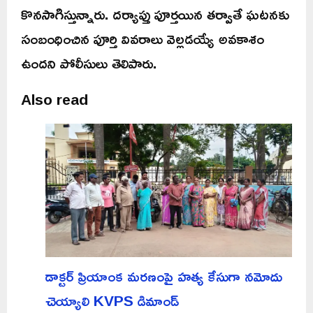
కొనసాగిస్తున్నారు. దర్యాప్తు పూర్తయిన తర్వాతే ఘటనకు
సంబంధించిన పూర్తి వివరాలు వెల్లడయ్యే అవకాశం
ఉందని పోలీసులు తెలిపారు.
Also read
డాక్టర్ ప్రియాంక మరణంపై హత్య కేసుగా నమోదు
చెయ్యాలి KVPS డిమాండ్