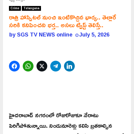
Crime
Telangana
రాత్రి హాస్పిటల్‌ నుంచి ఇంటికొచ్చిన భార్య.. తెల్లారే
సరికి కనిపించని భర్త.. అసలు ట్విస్ట్ తెలిస్తే..
by
SGS TV NEWS online
July 5, 2026
Facebook
WhatsApp
Twitter
Telegram
LinkedIn
హైదరాబాద్ నగరంలో రోజురోజుకూ నేరాటు
పెరిగిపోతున్నాయి. నిండునూరెళ్లు కలిసి బ్రతకాల్సిన