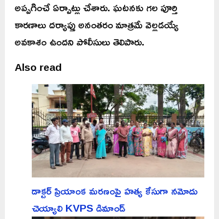
అప్పగించే ఏర్పాట్లు చేశారు. ఘటనకు గల పూర్తి
కారణాలు దర్యాప్తు అనంతరం మాత్రమే వెల్లడయ్యే
అవకాశం ఉందని పోలీసులు తెలిపారు.
Also read
డాక్టర్ ప్రియాంక మరణంపై హత్య కేసుగా నమోదు
చెయ్యాలి KVPS డిమాండ్