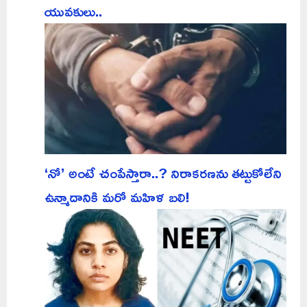
యువకులు..
‘నో’ అంటే చంపేస్తారా..? నిరాకరణను తట్టుకోలేని
ఉన్మాదానికి మరో మహిళ బలి!