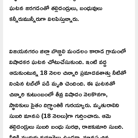
ఘటన జరగడంతో తల్లిదండ్రులు, బంధువులు
కన్నీరుమున్నీరుగా విలపిస్తున్నారు.
విజయనగరం జిల్లా బొబ్బిలి మండలం కారాడ గ్రామంలో
విషాదకర ఘటన చోటుచేసుకుంది. ఇంటి వద్ద
ఆడుకుంటున్న 18 నెలల చిన్నారి ప్రమాదవశాత్తు నీటితో
నింపిన టబ్‌లో పడి మృతి చెందింది. ఈ ఘటనతో
చిన్నారి కుటుంబంలో తీవ్ర విషాదం నెలకొనగా,
స్థానికులు సైతం దిగ్భ్రాంతికి గురయ్యారు. మృతురాలిని
సుబరి మానస (18 నెలలు)గా గుర్తించారు. ఆమె
తల్లిదండ్రులు సుబరి బంధు సురభి, రాజకుమారి సుబరి.
వీరికి ముగ్గురు కుమార్తెలు ఉండగా, మానస చిన్న