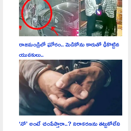
రాజమండ్రిలో ఘోరం.. మెడికోను కారుతో ఢీకొట్టిన
యువకులు..
‘నో’ అంటే చంపేస్తారా..? నిరాకరణను తట్టుకోలేని