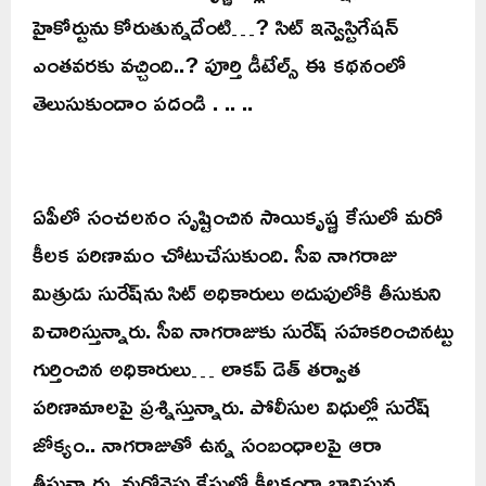
హైకోర్టును కోరుతున్నదేంటి…? సిట్ ఇన్వెస్టిగేషన్
ఎంతవరకు వచ్చింది..? పూర్తి డీటేల్స్ ఈ కథనంలో
తెలుసుకుందాం పదండి . .. ..
ఏపీలో సంచలనం సృష్టించిన సాయికృష్ణ కేసులో మరో
కీలక పరిణామం చోటుచేసుకుంది. సీఐ నాగరాజు
మిత్రుడు సురేష్‌ను సిట్ అధికారులు అదుపులోకి తీసుకుని
విచారిస్తున్నారు. సీఐ నాగరాజుకు సురేష్ సహకరించినట్టు
గుర్తించిన అధికారులు… లాకప్ డెత్ తర్వాత
పరిణామాలపై ప్రశ్నిస్తున్నారు. పోలీసుల విధుల్లో సురేష్
జోక్యం.. నాగరాజుతో ఉన్న సంబంధాలపై ఆరా
తీస్తున్నారు. మరోవైపు కేసులో కీలకంగా భావిస్తున్న