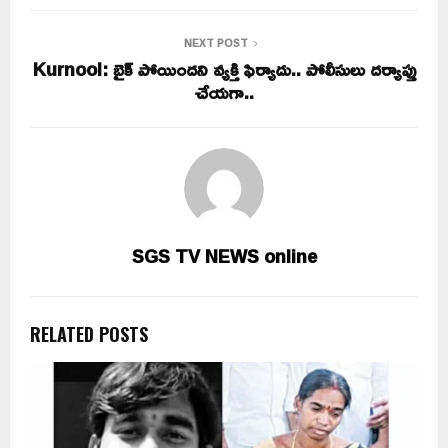
NEXT POST
Kurnool: బైక్ పోయిందని వ్యక్తి ఫిర్యాదు.. పోలీసులు దర్యాప్తు
చేయగా..
SGS TV NEWS online
RELATED POSTS