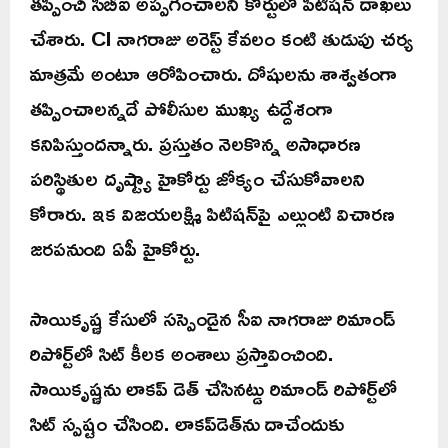
తప్పించి సీబీఐ అప్పగించాలని కోర్టులో పిటిషన్ దాఖలు
చేశారు. CI నాగరాజు అరెస్ట్ కేవలం కంటి తుడుపు చర్య
మాత్రమే అంటూ ఆరోపించారు. దోషులను శాశ్వతంగా
తప్పించాలన్నదే పోలీసుల ముఖ్య ఉద్దేశంగా
కనిపిస్తుందన్నారు. ప్రస్తుతం నెలకొన్న అసాధారణ
పరిస్థితుల దృష్ట్యా హైకోర్టు జోక్యం చేసుకోవాలని
కోరారు. ఇక విజయలక్ష్మి పిటిషన్‌పై ఎల్లుంటి విచారణ
జరపనుంది ఏపీ హైకోర్టు.
సాయికృష్ణ కేసులో సస్పెండైన సీఐ నాగరాజు రిమాండ్‌
రిపోర్ట్‌లో సిట్‌ కీలక అంశాలు ప్రస్తావించింది.
సాయికృష్ణను లాకప్ డెత్ చేసినట్డు రిమాండ్ రిపోర్ట్‌లో
సిట్ స్పష్టం చేసింది. లాకప్‌డెత్‌ను దాచేందుకు