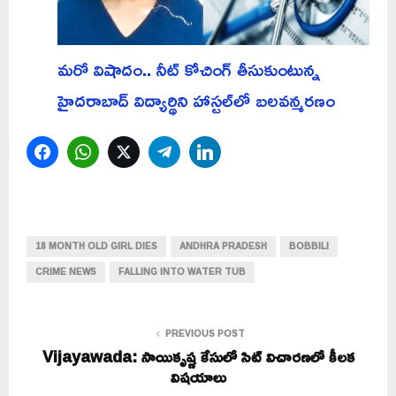
మరో విషాదం.. నీట్ కోచింగ్ తీసుకుంటున్న
హైదరాబాద్ విద్యార్థిని హాస్టల్‌లో బలవన్మరణం
Facebook
WhatsApp
Twitter
Telegram
LinkedIn
18 MONTH OLD GIRL DIES
ANDHRA PRADESH
BOBBILI
CRIME NEWS
FALLING INTO WATER TUB
PREVIOUS POST
Vijayawada: సాయికృష్ణ కేసులో సిట్‌ విచారణలో కీలక
విషయాలు