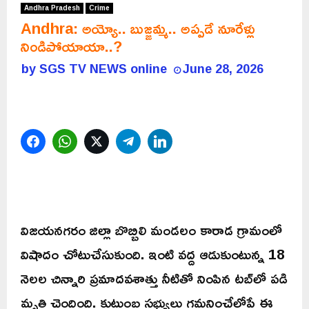
Andhra Pradesh
Crime
Andhra: అయ్యో.. బుజ్జమ్మ.. అప్పడే నూరేళ్లు
నిండిపోయాయా..?
by
SGS TV NEWS online
June 28, 2026
Facebook
WhatsApp
Twitter
Telegram
LinkedIn
విజయనగరం జిల్లా బొబ్బిలి మండలం కారాడ గ్రామంలో
విషాదం చోటుచేసుకుంది. ఇంటి వద్ద ఆడుకుంటున్న 18
నెలల చిన్నారి ప్రమాదవశాత్తు నీటితో నింపిన టబ్‌లో పడి
మృతి చెందింది. కుటుంబ సభ్యులు గమనించేలోపే ఈ