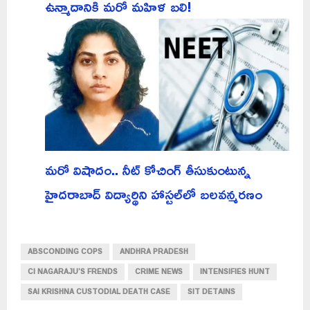
ఉన్మాదానికి మరో మహిళ బలి!
మరో విషాదం.. నీట్ కోచింగ్ తీసుకుంటున్న
హైదరాబాద్ విద్యార్థిని హాస్టల్‌లో బలవన్మరణం
ABSCONDING COPS
ANDHRA PRADESH
CI NAGARAJU’S FRENDS
CRIME NEWS
INTENSIFIES HUNT
SAI KRISHNA CUSTODIAL DEATH CASE
SIT DETAINS