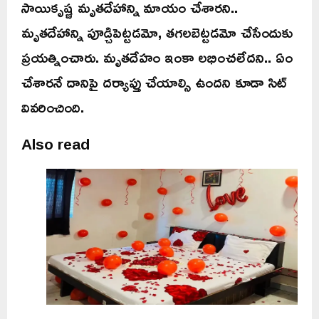
సాయికృష్ణ మృతదేహాన్ని మాయం చేశారని..
మృతదేహాన్ని పూడ్చిపెట్టడమో, తగలబెట్టడమో చేసేందుకు
ప్రయత్నించారు. మృతదేహం ఇంకా లభించలేదని.. ఏం
చేశారనే దానిపై దర్యాప్తు చేయాల్సి ఉందని కూడా సిట్‌
వివరించింది.
Also read