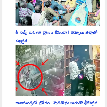
రీ సర్వే మహిళా ప్రాణం తీసిందా! కర్నూలు జిల్లాలో
ఉద్రిక్తత
రాజమండ్రిలో ఘోరం.. మెడికోను కారుతో ఢీకొట్టిన