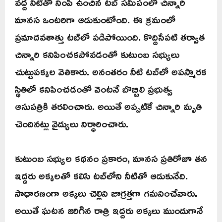
వద్ద నీటితో నింపి ఉంచిన టబ్ సమీపంలో చిన్నారి
మానస ఒంటరిగా ఆడుకుంటోంది. ఈ క్రమంలో
ప్రమాదవశాత్తు టబ్‌లో పడిపోయింది. కొద్దిసేపటి తర్వాత
చిన్నారి కనిపించకపోవడంతో కుటుంబ సభ్యులు
చుట్టుపక్కల వెతికారు. అనంతరం నీటి టబ్‌లో అపస్మారక
స్థితిలో కనిపించడంతో వెంటనే బొబ్బిలి ప్రభుత్వ
ఆసుపత్రికి తరలించారు. అయితే అప్పటికే చిన్నారి మృతి
చెందినట్లు వైద్యులు నిర్ధారించారు.
కుటుంబ సభ్యుల కథనం ప్రకారం, మానస ప్రతిరోజూ తన
ఇద్దరు అక్కలతో కలిసి టబ్‌లోని నీటితో ఆడుకునేది.
సాధారణంగా అక్కలు చెల్లిని జాగ్రత్తగా గమనించేవారు.
అయితే ఘటన జరిగిన రాత్రి ఇద్దరు అక్కలు ముందుగానే