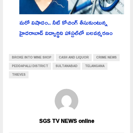
మరో విషాదం.. నీట్ కోచింగ్ తీసుకుంటున్న
హైదరాబాద్ విద్యార్థిని హాస్టల్‌లో బలవన్మరణం
BROKE INTO WINE SHOP
CASH AND LIQUOR
CRIME NEWS
PEDDAPALLI DISTRICT
SULTANABAD
TELANGANA
THIEVES
SGS TV NEWS online