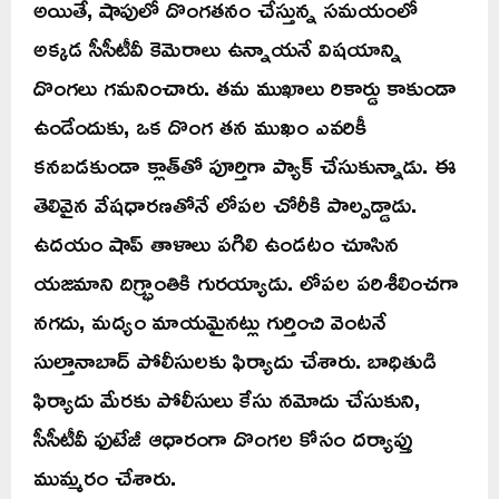
అయితే, షాపులో దొంగతనం చేస్తున్న సమయంలో
అక్కడ సీసీటీవీ కెమెరాలు ఉన్నాయనే విషయాన్ని
దొంగలు గమనించారు. తమ ముఖాలు రికార్డు కాకుండా
ఉండేందుకు, ఒక దొంగ తన ముఖం ఎవరికీ
కనబడకుండా క్లాత్‌తో పూర్తిగా ప్యాక్ చేసుకున్నాడు. ఈ
తెలివైన వేషధారణతోనే లోపల చోరీకి పాల్పడ్డాడు.
ఉదయం షాప్ తాళాలు పగిలి ఉండటం చూసిన
యజమాని దిగ్భ్రాంతికి గురయ్యాడు. లోపల పరిశీలించగా
నగదు, మద్యం మాయమైనట్లు గుర్తించి వెంటనే
సుల్తానాబాద్ పోలీసులకు ఫిర్యాదు చేశారు. బాధితుడి
ఫిర్యాదు మేరకు పోలీసులు కేసు నమోదు చేసుకుని,
సీసీటీవీ ఫుటేజీ ఆధారంగా దొంగల కోసం దర్యాప్తు
ముమ్మరం చేశారు.