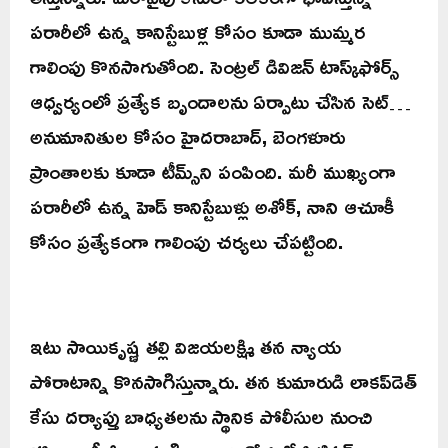
పరారీలో ఉన్న కానిస్టేబుళ్ల కోసం కూడా ముమ్మర
గాలింపు కొనసాగుతోంది. సెంట్రల్ డివిజన్ టాస్క్‌ఫోర్స్
ఆధ్వర్యంలో ప్రత్యేక బృందాలను ఏర్పాటు చేసిన సెట్…
అనుమానితుల కోసం హైదరాబాద్, బెంగళూరు
ప్రాంతాలకు కూడా టీమ్స్‌ని పంపింది. మరీ ముఖ్యంగా
పరారీలో ఉన్న హెడ్ కానిస్టేబుళ్లు అశోక్, నాని ఆచూకీ
కోసం ప్రత్యేకంగా గాలింపు చర్యలు చేపట్టింది.
ఇటు సాయికృష్ణ తల్లి విజయలక్ష్మి తన న్యాయ
పోరాటాన్ని కొనసాగిస్తున్నారు. తన కుమారుడి లాకప్‌డెత్‌
కేసు దర్యాప్తు బాధ్యతలను స్థానిక పోలీసుల నుంచి