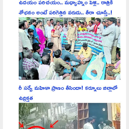
ఉదయం పరిచయం.. మధ్యాహ్నం పెళ్లి.. రాత్రికి
శోభనం అంటే పరిగెత్తిన వరుడు.. తీరా చూస్తే..!
రీ సర్వే మహిళా ప్రాణం తీసిందా! కర్నూలు జిల్లాలో
ఉద్రిక్తత