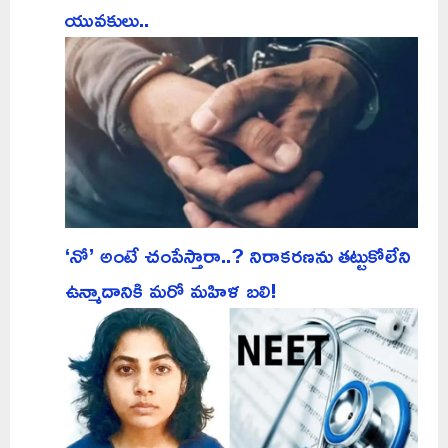
యువకులు..
‘నో’ అంటే చంపేస్తారా..? నిరాకరణను తట్టుకోలేని
ఉన్మాదానికి మరో మహిళ బలి!