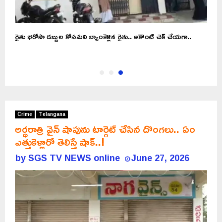
రైతు భరోసా డబ్బుల కోసమని బ్యాంకెళ్లిన రైతు.. అకౌంట్‌ చెక్‌ చేయగా..
Crime
Telangana
అర్థరాత్రి వైన్ షాపును టార్గెట్ చేసిన దొంగలు.. ఏం
ఎత్తుకెళ్లారో తెలిస్తే షాక్..!
by
SGS TV NEWS online
June 27, 2026