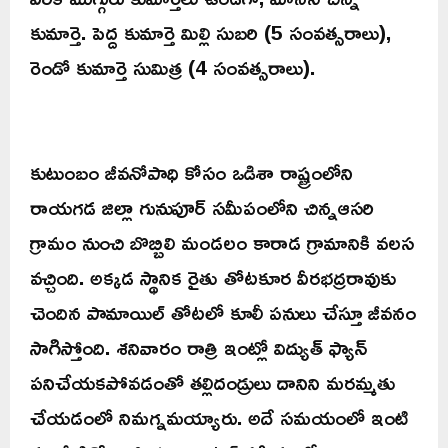
కుమార్తె. పెద్ద కుమార్తె మిల్లి సుబరి (5 సంవత్సరాలు),
రెండో కుమార్తె సుమిత్ర (4 సంవత్సరాలు).
కుటుంబం జీవనోపాధి కోసం ఒడిశా రాష్ట్రంలోని
రాయగడ జిల్లా గునుపూర్ సమీపంలోని చిన్నఆసరి
గ్రామం నుంచి బొబ్బిలి మండలం కారాడ గ్రామానికి వలస
వచ్చింది. అక్కడ స్థానిక రైతు తోటకూర వీరభద్రరావుకు
చెందిన పామాయిల్ తోటలో కూలీ పనులు చేస్తూ జీవనం
సాగిస్తోంది. శనివారం రాత్రి ఇంట్లో విద్యుత్ ఫ్యాన్
పనిచేయకపోవడంతో తల్లిదండ్రులు దానిని మరమ్మతు
చేయడంలో నిమగ్నమయ్యారు. అదే సమయంలో ఇంటి