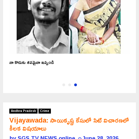
నా కొడుకు శవమైనా ఇవ్వండి
Andhra Pradesh
Crime
Vijayawada: సాయికృష్ణ కేసులో సిట్‌ విచారణలో
కీలక విషయాలు
by
SGS TV NEWS online
June 28, 2026