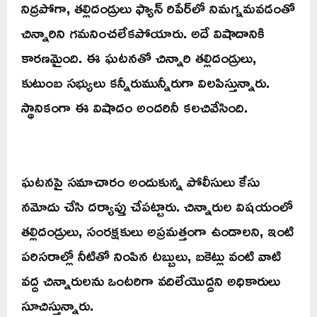
నిద్రపోగా, తల్లిదండ్రులు ఫ్యాన్ రిపేర్‌లో నిమగ్నమవడంతో
చిన్నారిని గమనించలేకపోయారు. అదే విషాదానికి
కారణమైంది. ఈ ఘటనతో చిన్నారి తల్లిదండ్రులు,
కుటుంబ సభ్యులు కన్నీరుమున్నీరుగా విలపిస్తున్నారు.
స్థానికంగా ఈ విషాదం అందరినీ కలచివేసింది.
ఘటనపై సమాచారం అందుకున్న పోలీసులు కేసు
నమోదు చేసి దర్యాప్తు చేపట్టారు. చిన్నారుల విషయంలో
తల్లిదండ్రులు, సంరక్షకులు అప్రమత్తంగా ఉండాలని, ఇంటి
పరిసరాల్లో నీటితో నింపిన టబ్బులు, బకెట్లు వంటి వాటి
వద్ద చిన్నారులను ఒంటరిగా వదిలేయొద్దని అధికారులు
సూచిస్తున్నారు.