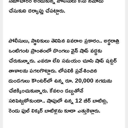
సమాచారం అందుకున్న పోలీసులు కేసు నమోదు
చేసుకుని దర్యాప్తు చేపట్టారు.
పోలీసులు, స్థానికులు తెలిపిన వివరాల ప్రకారం.. అర్ధరాత్రి
ఒంటిగంట ప్రాంతంలో దొంగలు వైన్ షాప్ వద్దకు
చేరుకున్నారు. ఎవరూ లేని సమయం చూసి షాప్ షట్టర్
తాళాలను పగలగొట్టారు. లోపలికి ప్రవేశించిన
దుండగులు కౌంటర్‌లో ఉన్న రూ. 20,000 నగదును
చేజిక్కించుకున్నారు. కేవలం డబ్బుతోనే
సరిపెట్టుకోకుండా.. షాపులో ఉన్న 12 బీర్ బాటిళ్లు,
రెండు ఫుల్ లిక్కర్ బాటిళ్లను కూడా ఎత్తుకెళ్లారు.