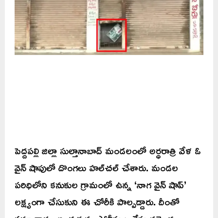
పెద్దపల్లి జిల్లా సుల్తానాబాద్ మండలంలో అర్ధరాత్రి వేళ ఓ
వైన్ షాపులో దొంగలు హల్‌చల్ చేశారు. మండల
పరిధిలోని కనుకుల గ్రామంలో ఉన్న ‘నాగ వైన్ షాప్’
లక్ష్యంగా చేసుకుని ఈ చోరీకి పాల్పడ్డారు. దీంతో