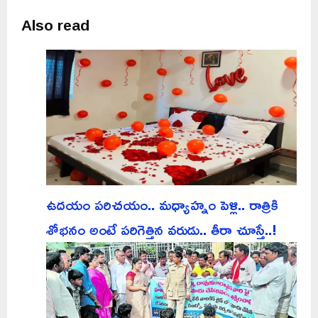
Also read
ఉదయం పరిచయం.. మధ్యాహ్నం పెళ్లి.. రాత్రికి
శోభనం అంటే పరిగెత్తిన వరుడు.. తీరా చూస్తే..!