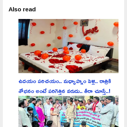
Also read
ఉదయం పరిచయం.. మధ్యాహ్నం పెళ్లి.. రాత్రికి
శోభనం అంటే పరిగెత్తిన వరుడు.. తీరా చూస్తే..!