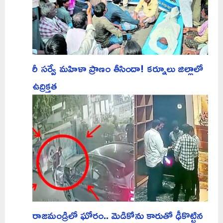
రీ సర్వే మహిళా ప్రాణం తీసిందా! కర్నూలు జిల్లాలో
ఉద్రిక్తత
రాజమండ్రిలో ఘోరం.. మెడికోను కారుతో ఢీకొట్టిన