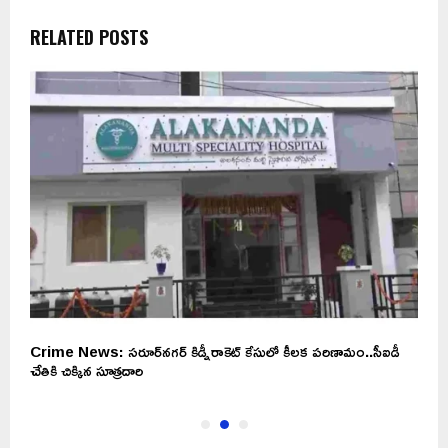
RELATED POSTS
Crime News: సరూర్‌నగర్‌ కిడ్నీరాకెట్‌ కేసులో కీలక పరిణామం..సీఐడీ
M
చేతికి చిక్కిన సూత్రదారి