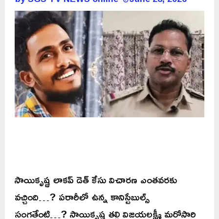
సాయికృష్ణ లాకప్ డెత్ కేసు విచారణ ఎంతవరకు
వచ్చింది…? పరారీలో ఉన్న కానిస్టేబుల్స్
సంగతేంటి…? సాయికృష్ణ తల్లి విజయలక్ష్మీ మరోసారి