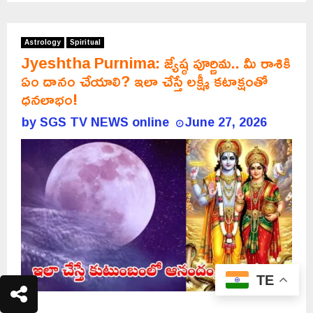
Astrology
Spiritual
Jyeshtha Purnima: జ్యేష్ఠ పూర్ణిమ.. మీ రాశికి
ఏం దానం చేయాలి? ఇలా చేస్తే లక్ష్మీ కటాక్షంతో
ధనలాభం!
by
SGS TV NEWS online
June 27, 2026
TE