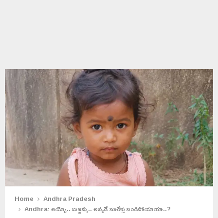
Home
Andhra Pradesh
Andhra: అయ్యో.. బుజ్జమ్మ.. అప్పడే నూరేళ్లు నిండిపోయాయా..?