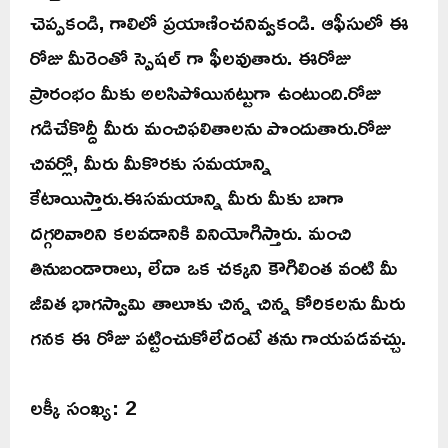
చెప్పకండి, గాలిలో ప్రయాణించనివ్వకండి. ఆఫీసులో ఈ
రోజు మీరెంతో స్పెషల్ గా ఫీలవుతారు. ఈరోజు
ప్రారంభం మీకు అలసిపోయినట్టుగా ఉంటుంది.రోజు
గడిచేకొద్దీ మీరు మంచిఫలితాలను పొందుతారు.రోజు
చివర్లో, మీరు మీకొరకు సమయాన్ని
కేటాయిస్తారు.ఈసమయాన్ని మీరు మీకు బాగా
దగ్గరివారిని కలవడానికి వినియోగిస్తారు. మంచి
తినుబండారాలు, లేదా ఒక చక్కని కౌగిలింత వంటి మీ
జీవిత భాగస్వామి తాలూకు చిన్న చిన్న కోరికలను మీరు
గనక ఈ రోజు పట్టించుకోలేదంటే తను గాయపడవచ్చు.
లక్కీ సంఖ్య: 2