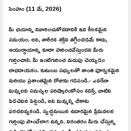
సింహం (11 మే, 2026)
మీ భయాన్ని నివారించుకోవడానికి ఇది కీలకమైన
సమయం. అది, శారీరక శక్తిని తగ్గించడమే కాదు,
ఆయుర్దాయాన్ని కూడా హరించివేస్తుందని మీరు
గుర్తించాలి. మీ ఇంటిగురించి మదుపు చెయ్యడం
లాభదాయకం. కుటుంబ సభ్యులతో శాంతి పూర్వకమైన
మరియు ప్రశాంతమైన రోజును గడపండి.- ఎవరేనా
మిమ్మలని సమస్యల పరిష్కారంకోసం కలిస్తే, వాటిని
పెడచెవిన పెట్టండి, అవి మిమ్మల్ని చీకాకు
పరచనివ్వకండి. స్వచ్ఛమయిన ఉదారమైన ప్రేమవలన
గుర్తింపు పొందేలాగ ఉన్నది. నిరంతరం మీరు చేస్తున్న