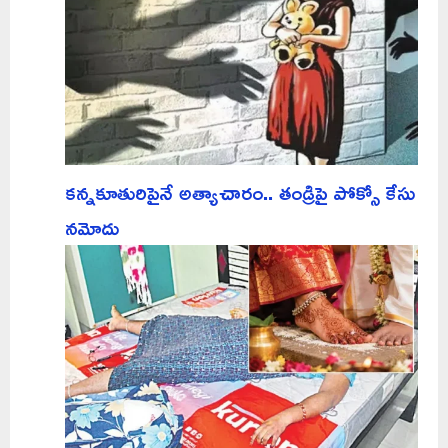
కన్నకూతురిపైనే అత్యాచారం.. తండ్రిపై పోక్సో కేసు
నమోదు