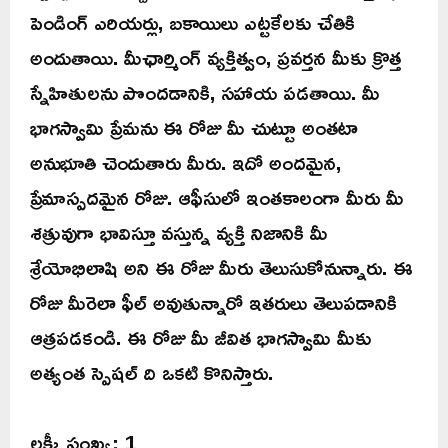
పెండింగ్ ఎరియర్లు, బకాయిలు ఎట్టకేలకు చేతికి
అందుతాయి. మీఛార్మింగ్ వ్యక్తిత్వం, ప్రవర్తన మీకు క్రొత్త
స్నేహితులను పొందడానికి, సహాయ పడతాయి. మీ
భాగస్వామి ప్రేమను ఈ రోజు మీ చుట్టూ అంతటా
అనుభూతి చెందుతారు మీరు. ఇదో అందమైన,
ప్రేమాస్పదమైన రోజు. ఆఫీసులో ఇంతకాలంగా మీరు మీ
శత్రువుగా భావిస్తూ వస్తున్న వ్యక్తి నిజానికి మీ
శ్రేయోభిలాషి అని ఈ రోజు మీరు తెలుసుకోనున్నారు. ఈ
రోజు మీరెలా ఫీల్ అవుతున్నారో ఇతరులు తెలుపడానికి
ఆత్రపడకండి. ఈ రోజు మీ జీవిత భాగస్వామి మీకు
అత్యంత స్పెషల్ ది ఒకటి కొనిస్తారు.
లక్కీ సంఖ్య: 1