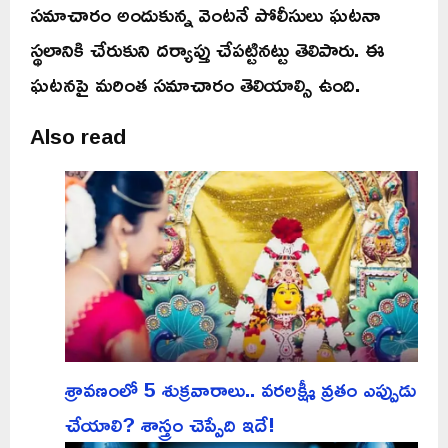
సమాచారం అందుకున్న వెంటనే పోలీసులు ఘటనా
స్థలానికి చేరుకుని దర్యాప్తు చేపట్టినట్టు తెలిపారు. ఈ
ఘటనపై మరింత సమాచారం తెలియాల్సి ఉంది.
Also read
శ్రావణంలో 5 శుక్రవారాలు.. వరలక్ష్మీ వ్రతం ఎప్పుడు
చేయాలి? శాస్త్రం చెప్పేది ఇదే!