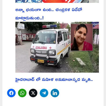
అన్నా భయంగా ఉంది.. చంద్రకళ ఏదేదో
మాట్లాడుతుంది..!
హైదరాబాద్ లో మహిళ అనుమానాస్పద మృతి..
Facebook
WhatsApp
Twitter
Telegram
LinkedIn