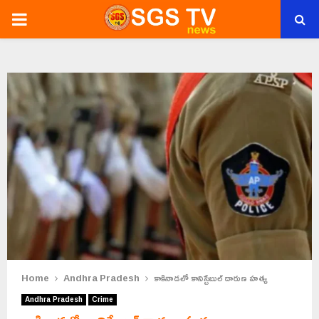
PRIMARY
MENU
Home
Andhra Pradesh
కాకినాడలో కానిస్టేబుల్ దారుణ హత్య
Andhra Pradesh
Crime