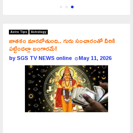
Astro Tips
Astrology
జాతకం మారబోతుంది.. గురు సంచారంతో వీరికి
పట్టిందల్లా బంగారమే!
by
SGS TV NEWS online
May 11, 2026