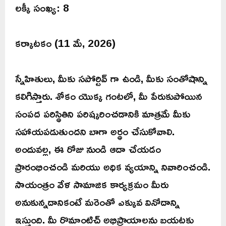
లక్కీ సంఖ్య: 8
కర్కాటకం (11 మే, 2026)
స్నేహితులు, మీకు సపోర్టివ్ గా ఉండి, మీకు సంతోషాన్ని
కలిగిస్తారు. శోకం యొక్క గంటలో, మీ పేరుకుపోయిన
సంపద పరిస్థితిని పరిష్కరించడానికి మాత్రమే మీకు
సహాయపడుతుందని బాగా అర్థం చేసుకోవాలి.
అందువల్ల, ఈ రోజు నుండి ఆదా చేయడం
ప్రారంభించండి మరియు అధిక వ్యయాన్ని నివారించండి.
సాయంత్రం వేళ సామాజిక కార్యక్రమం మీరు
అనుకున్నదానికంటే మరెంతో ఎక్కువ వినోదాన్ని
ఇస్తుంది. మీ రొమాంటిచ్ అభిప్రాయాలను బయటకు