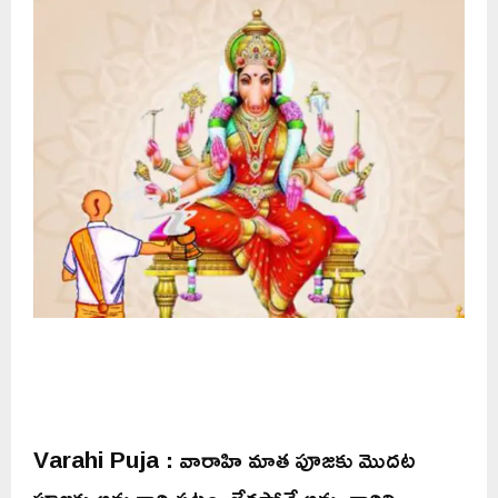
Varahi Puja : వారాహి మాత పూజకు మొదట
పూజకు అమ్మవారి పటం, లేకపోతే అమ్మ వారిని