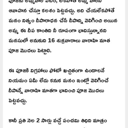
ఆవాహన చేస్తూ కలశం పెట్టవచ్చు. అది చేయలేకపోతే
మనం నిత్యం దీపారాధన చేసే దీపాన్ని వెలిగించి అయిన
అమ్మ ఈ దీప కాంతిని నీ రూపంగా భావిస్తున్నానని
మనసులో అనుకుని 16 శుక్రవారాలు వారాహి మాత
పూజ మొదలు పెట్టాలి.
ఈ పూజకి విగ్రహాలు ఫోటో ఖచ్చితంగా ఉండాలనే
నియమం ఏమీ లేదు కనుక మనం ఇంట్లో వెలిగించే
దీపాన్నే వారాహి మాతగా భావించి పూజ మొదలు
పెట్టవచ్చు.
కానీ ప్రతి నెల 2 సార్లు వచ్చే పంచమి తిధిని మాత్రం