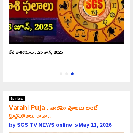
నేటి జాతకములు…25 జూన్, 2025
Spiritual
Varahi Puja : వారహి పూజలు అంటే
క్షుద్రపూజలు కావా..
by
SGS TV NEWS online
May 11, 2026