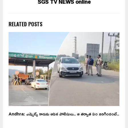
SGS TV NEWS online
RELATED POSTS
ణ
Andhra: ఎమ్మెల్యే కారును ఆపిన పోలీసులు.. ఆ తర్వాత ఏం జరిగిందంటే..