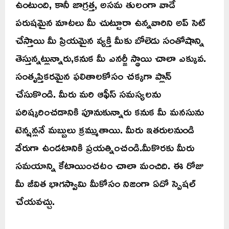
ఉంటుంది, కానీ జాగ్రత్త, అసమ తులంగా వాడే
పరుషమైన మాటలు మీ చుట్టూరా ఉన్నవారిని అప్ సెట్
చేస్తాయి మీ ప్రియమైన వ్యక్తి మీకు బోలెడు సంతోషాన్ని
తెస్తున్నట్లున్నారు,కనుక మీ ఎనర్జీ స్థాయి చాలా ఎక్కువ.
సంతృప్తికరమైన ఫలితాలకోసం చక్కగా ప్లాన్
చేసుకొండి. మీరు మరి ఆఫీస్ సమస్యలను
పరిష్కరించడానికి పూనుకున్నారు కనుక మీ మనసును
టెన్షన్లనే మబ్బులు క్రమ్ముతాయి. మీరు ఇతరులనుండి
వేరుగా ఉండటానికి ప్రయత్నించండి.మీకొరకు మీరు
సమయాన్ని కేటాయించటం చాలా మంచిది. ఈ రోజు
మీ జీవిత భాగస్వామి మీకోసం నిజంగా ఏదో స్పెషల్
చేయవచ్చు.