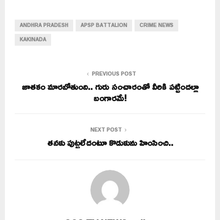
ANDHRA PRADESH
APSP BATTALION
CRIME NEWS
KAKINADA
PREVIOUS POST
జాతకం మారబోతుంది.. గురు సంచారంతో వీరికి పట్టిందల్లా
బంగారమే!
NEXT POST
తనకు పుట్టలేదంటూ కొడుకును హింసించి..