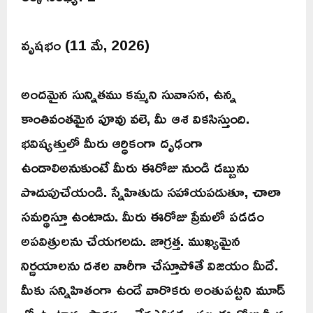
వృషభం (11 మే, 2026)
అందమైన సున్నితము కమ్మని సువాసన, ఉన్న
కాంతివంతమైన పూవు వలె, మీ ఆశ వికసిస్తుంది.
భవిష్యత్తులో మీరు ఆర్ధికంగా దృఢంగా
ఉండాలిఅనుకుంటే మీరు ఈరోజు నుండి డబ్బును
పొదుపుచేయండి. స్నేహితుడు సహాయపడుతూ, చాలా
సమర్థిస్తూ ఉంటాడు. మీరు ఈరోజు ప్రేమలో పడడం
అపవిత్రులను చేయగలదు. జాగ్రత్త. ముఖ్యమైన
నిర్ణయాలను దశల వారీగా చేస్తూపోతే విజయం మీదే.
మీకు సన్నిహితంగా ఉండే వారొకరు అంతుపట్టని మూడ్