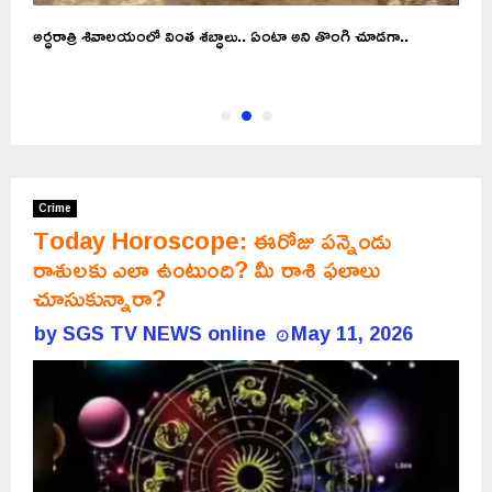
అర్ధరాత్రి శివాలయంలో వింత శబ్ధాలు.. ఏంటా అని తొంగి చూడగా..
స
ఖ
Crime
Today Horoscope: ఈరోజు పన్నెండు
రాశులకు ఎలా ఉంటుంది? మీ రాశి ఫలాలు
చూసుకున్నారా?
by
SGS TV NEWS online
May 11, 2026