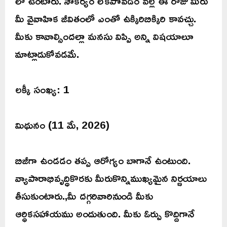
లో ఉంటారు. సౌకర్యం లేకపోవడం వల్ల ఈ రోజు మీరు
మీ వైవాహిక జీవితంలో ఎంతో ఉక్కిరిబిక్కిరి కావచ్చు.
మీకు కావాల్సిందల్లా మనసు విప్పి అన్ని విషయాలూ
మాట్లాడుకోవడమే.
లక్కీ సంఖ్య: 1
మిథునం (11 మే, 2026)
బిజీగా ఉండడం తప్ప ఆరోగ్యం బాగానే ఉంటుంది.
వ్యాపారాభివృద్ధికొరకు మీరుకొన్నిముఖ్యమైన నిర్ణయాలు
తీసుకుంటారు.,మీ దగ్గరివారినుండి మీకు
ఆర్ధికసహాయము అందుతుంది. మీకు ఓర్పు కొద్దిగానే