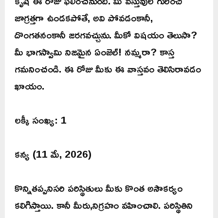
కృషి ఈ రోజు ఫలించనుంది. మీ వస్తువుల గురించి
జాగ్రత్తగా ఉండకపోతే, అవి పోవడంకానీ,
దొంగతనంకానీ జరగవచ్చును. మీకో విషయం తెలుసా?
మీ భాగస్వామి నిజమైన ఏంజెల్! నమ్మరా? కాస్త
గమనించండి. ఈ రోజు మీకు ఈ వాస్తవం తెలిసిరావడం
ఖాయం.
లక్కీ సంఖ్య: 1
కన్య (11 మే, 2026)
కొన్నితప్పనిసరి పరిస్థితులు మీకు కొంత అసౌకర్యం
కలిగిస్తాయి. కానీ మీరు,నిగ్రహం వహించాలి. పరిస్థితిని