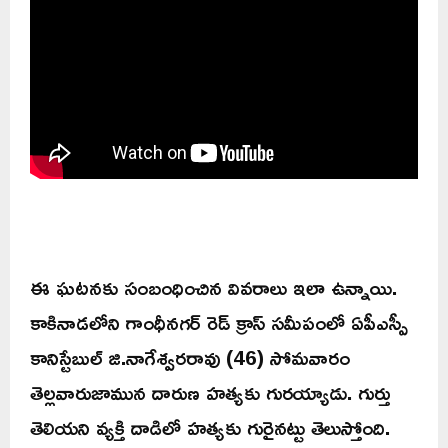
ఈ ఘటనకు సంబంధించిన వివరాలు ఇలా ఉన్నాయి.
కాకినాడలోని గాంధీనగర్ రెడ్ క్రాస్ సమీపంలో ఏపీఎస్పీ
కానిస్టేబుల్ జి.నాగేశ్వరరావు (46) సోమవారం
తెల్లవారుజామున దారుణ హత్యకు గురయ్యాడు. గుర్తు
తెలియని వ్యక్తి దాడిలో హత్యకు గురైనట్టు తెలుస్తోంది.