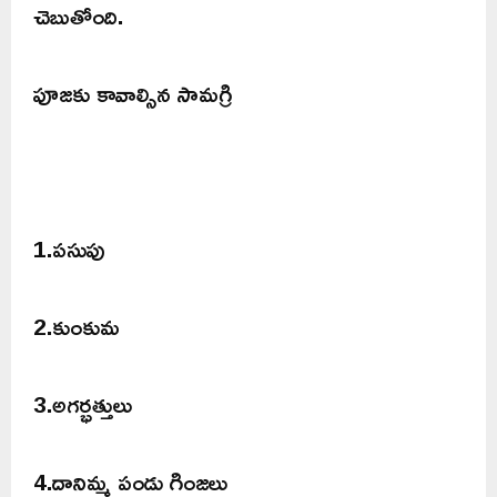
చెబుతోంది.
పూజకు కావాల్సిన సామగ్రి
1.పసుపు
2.కుంకుమ
3.అగర్భత్తులు
4.దానిమ్మ పండు గింజలు