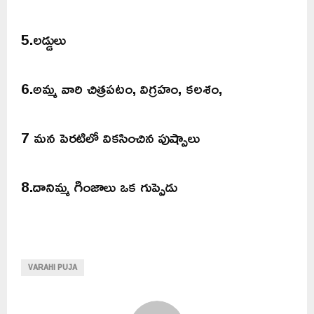
5.లడ్డులు
6.అమ్మ వారి చిత్రపటం, విగ్రహం, కలశం,
7 మన పెరటిలో వికసించిన పుష్పాలు
8.దానిమ్మ గింజాలు ఒక గుప్పెడు
VARAHI PUJA