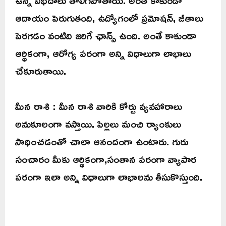
ఉన్న విభేదాలు తొలిగిపోతాయి. అంతే కాకుండా
ఆదాయం పెరుగుతంది, ఉద్యోగంలో ప్రమోషన్, జీతాలు
పెరగడం వంటిది జరిగే ఛాన్స్ ఉంది. అంతే కాకుండా
ఆర్థికంగా, ఆరోగ్య పరంగా అన్ని విధాలుగా లాభాలు
చేకూరుతాయి.
మీన రాశి : మీన రాశి వారికి కోర్టు వ్యవహారాలు
అనుకూలంగా వస్తాయి. పిల్లలు మంచి ర్యాంకులు
సాధించడంతో చాలా ఆనందంగా ఉంటారు. గురు
సంచారం మీకు ఆర్థికంగా,సంతాన పరంగా వ్యాపార
పరంగా ఇలా అన్ని విధాలుగా లాభాలను తీసుకొస్తుంది.