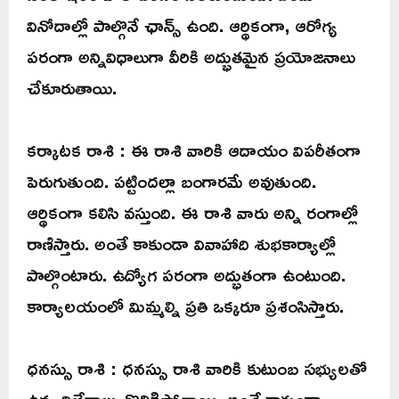
వినోదాల్లో పాల్గొనే ఛాన్స్ ఉంది. ఆర్థికంగా, ఆరోగ్య
పరంగా అన్నివిధాలుగా వీరికి అద్భుతమైన ప్రయోజనాలు
చేకూరుతాయి.
కర్కాటక రాశి : ఈ రాశి వారికి ఆదాయం విపరీతంగా
పెరుగుతుంది. పట్టిందల్లా బంగారమే అవుతుంది.
ఆర్థికంగా కలిసి వస్తుంది. ఈ రాశి వారు అన్ని రంగాల్లో
రాణిస్తారు. అంతే కాకుండా వివాహాది శుభకార్యాల్లో
పాల్గొంటారు. ఉద్యోగ పరంగా అద్భుతంగా ఉంటుంది.
కార్యాలయంలో మిమ్మల్ని ప్రతి ఒక్కరూ ప్రశంసిస్తారు.
ధనస్సు రాశి : ధనస్సు రాశి వారికి కుటుంబ సభ్యులతో