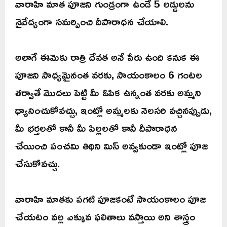
వారాహి మాత పూజని గుండ్రంగా ఉండే 5 లడ్డులను
నైవేద్యంగా సమర్పించి దీపారాధన చేయాలి.
అలాగే ఈమెకు రాత్రి దేవత అనే పేరు ఉంది కనుక ఈ
పూజని సాధ్యమైనంత వరకు, సాయంకాలం 6 గంటల
తర్వాతే మొదలు పెట్టి మీ ఓపిక ఉన్నంత వరకు అమ్మని
ధ్యానించుకోవచ్చు, ఇంట్లో అమ్మలకు నెలసరి వచ్చినప్పుడు,
మీ భర్తలతో కానీ మీ పిల్లలతో కానీ దీపారాధన
చేయించి పంచమి తిథిని మిస్ అవ్వకుండా ఇంట్లో పూజ
చేసుకోవచ్చు.
వారాహి మాతకు పగటి పూజకంటే సాయంకాలం పూజ
చేయటం వల్ల ఎక్కువ ఫలితాలు వస్తాయి అని శాస్త్రం