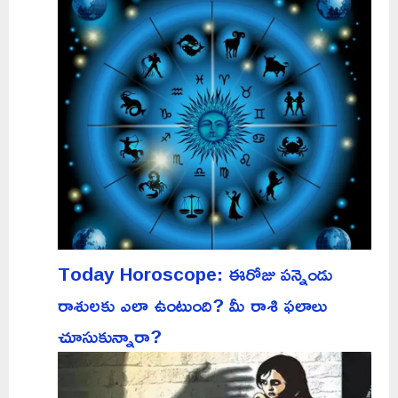
Today Horoscope: ఈరోజు పన్నెండు
రాశులకు ఎలా ఉంటుంది? మీ రాశి ఫలాలు
చూసుకున్నారా?