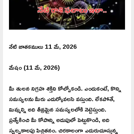
నేటి జాతకములు 11 మే, 2026
మేషం (11 మే, 2026)
మీ తులన నిగ్రహ శక్తిని కోల్పోకండి. ఎందుకంటే, కొన్ని
సమస్యలను మీరు ఎదుర్కోవలసి వస్తుంది. లేకపోతే,
మిమ్మల్ని అది తీవ్రమైన సమస్యలలోకి నెట్టెస్తుంది.
ప్రత్యేకించి మీ కోపాన్ని అదుపులో పెట్టుకొండి, అది
స్వల్పకాలపు పిచ్చితనం. చిరకాలంగా ఎదురుచూస్తున్న