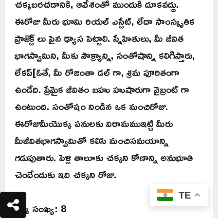
చక్కబరచడానికి, ఆవేశంతో ముందుకి దూకవద్దు.
ఈరోజు మీరు భూమి రియల్ ఎస్టేట్, లేదా సాంస్కృతిక
ప్రాజెక్ట్ లు పైన ఢ్యాస పెట్టాలి. స్నేహితులు, మీ జీవిత
భాగస్వామిని, మీకు సౌక్ర్యాన్ని, సంతోషాన్ని కలిగిస్తారు,
లేకప్[ఓతే, మీ రోజంతా డల్ గా, శ్రమ పూరితంగా
ఉండేది. ప్రేమైక జీవితం బహు హుషారుగా వైబ్రంట్ గా
ఉంటుంది. సంతోషం నిండిన ఒక మంచిరోజు.
ఈరోజుమీయొక్క పనులకు విరామముఇట్చి మీరు
మీజీవితభాగస్వామితో కలిసి మంచిసమయాన్ని
గడుపుతారు. పెళ్లి తాలూకు చక్కని కోణాన్ని అనుభూతి
చెందేందుకు ఇది చక్కని రోజు.
TE
లక్కీ సంఖ్య: 8