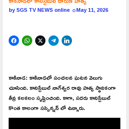
కాకినాడలో కానిస్టేబుల్ దారుణ హత్య
by
SGS TV NEWS online
May 11, 2026
Facebook
WhatsApp
Twitter
Telegram
LinkedIn
కాకినాడ: కాకినాడలో సంచలన ఘటన వెలుగు
చూసింది. కానిస్టేబుల్ నాగేశ్వర రావు హత్య స్థానికంగా
తీవ్ర కలకలం సృష్టించింది. కాగా, సదరు కానిస్టేబుల్
కొంత కాలంగా సస్పెన్షన్ లో ఉన్నారు.