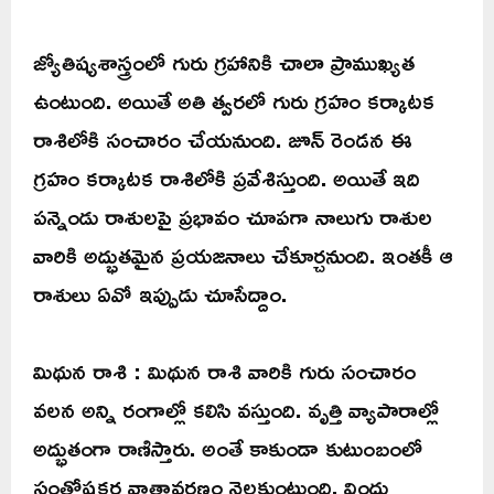
జ్యోతిష్యశాస్త్రంలో గురు గ్రహానికి చాలా ప్రాముఖ్యత
ఉంటుంది. అయితే అతి త్వరలో గురు గ్రహం కర్కాటక
రాశిలోకి సంచారం చేయనుంది. జూన్ రెండన ఈ
గ్రహం కర్కాటక రాశిలోకి ప్రవేశిస్తుంది. అయితే ఇది
పన్నెండు రాశులపై ప్రభావం చూపగా నాలుగు రాశుల
వారికి అద్భుతమైన ప్రయజనాలు చేకూర్చనుంది. ఇంతకీ ఆ
రాశులు ఏవో ఇప్పుడు చూసేద్దాం.
మిథున రాశి : మిథున రాశి వారికి గురు సంచారం
వలన అన్ని రంగాల్లో కలిసి వస్తుంది. వృత్తి వ్యాపారాల్లో
అద్భుతంగా రాణిస్తారు. అంతే కాకుండా కుటుంబంలో
సంతోషకర వాతావరణం నెలకుంటుంది. విందు