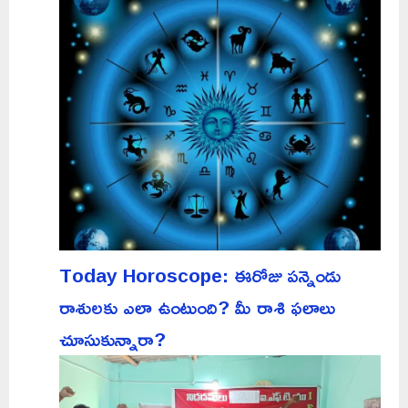
Today Horoscope: ఈరోజు పన్నెండు
రాశులకు ఎలా ఉంటుంది? మీ రాశి ఫలాలు
చూసుకున్నారా?