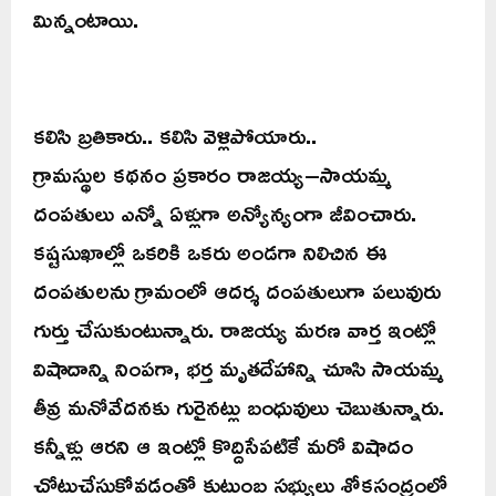
మిన్నంటాయి.
కలిసి బ్రతికారు.. కలిసి వెళ్లిపోయారు..
గ్రామస్థుల కథనం ప్రకారం రాజయ్య–సాయమ్మ
దంపతులు ఎన్నో ఏళ్లుగా అన్యోన్యంగా జీవించారు.
కష్టసుఖాల్లో ఒకరికి ఒకరు అండగా నిలిచిన ఈ
దంపతులను గ్రామంలో ఆదర్శ దంపతులుగా పలువురు
గుర్తు చేసుకుంటున్నారు. రాజయ్య మరణ వార్త ఇంట్లో
విషాదాన్ని నింపగా, భర్త మృతదేహాన్ని చూసి సాయమ్మ
తీవ్ర మనోవేదనకు గురైనట్లు బంధువులు చెబుతున్నారు.
కన్నీళ్లు ఆరని ఆ ఇంట్లో కొద్దిసేపటికే మరో విషాదం
చోటుచేసుకోవడంతో కుటుంబ సభ్యులు శోకసంద్రంలో