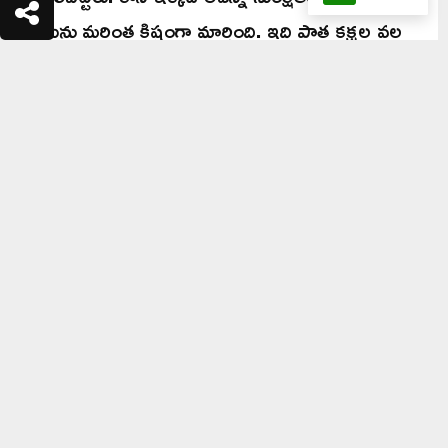
కేసును మరింత క్లిష్టంగా మార్చింది. ఇది పాత కక్షల వల్ల
జరిగిన ఘటనా? లేక కుటుంబ విబేధాలు ఏమైనా
ఉన్నాయా? లేదా మరేదైనా బలమైన కారణం ఉందా?
అనే కోణంలో పోలీసులు అనుమానాలు వ్యక్తం
చేస్తున్నారు.
రంగంలోకి క్లూస్ టీమ్, డాగ్ స్క్వాడ్.. పోలీసుల ముమ్మర
తనిఖీలు
ఘటనాస్థలికి చేరుకున్న పోలీసులు ఉద్రిక్త పరిస్థితుల
నడుమ మృతదేహాలను స్వాధీనం చేసుకున్నారు. కేసు
తీవ్రతను పరిగణనలోకి తీసుకుని ఏలూరు నుంచి