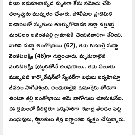
దీనిని అనుమానాస్పద మృతిగా కేసు నమోదు చేసి
దర్యాప్తును ముమ్మరం చేశారు. పోలీసుల ప్రాథమిక
విచారణలో మృతులు తూర్పుగోదావరి జిల్లా నల్లజర్ల
మండలం అనంతపల్లి గ్రామానికి చెందినవారిగా తేలింది.
వారిని మద్దా అంతోభాయి (62), ఆమె కుమార్తె మద్దా
వెంకటలక్ష్మి (46)గా గుర్తించారు. మృతురాలైన
వెంకటలక్ష్మి పుట్టుకతోనే అంధురాలు.. ఆమె ఏలూరు
మున్సిపల్ కార్పొరేషన్‌లో స్వీపర్‌గా విధులు నిర్వహిస్తూ
జీవనం సాగిస్తోంది. అంధురాలైన కుమార్తెకు తోడుగా
ఉంటూ తల్లి అంతోభాయి ఆమె బాగోగులు చూసుకునేది.
ఈ క్రమంలో వీరిద్దరూ ఒక్కసారిగా శవాలై తేలడం పట్ల
బంధువులు, స్థానికులు తీవ్ర దిగ్భ్రాంతిని వ్యక్తం చేస్తున్నారు.