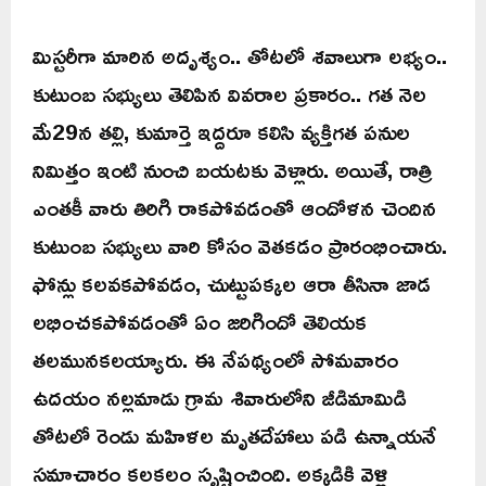
మిస్టరీగా మారిన అదృశ్యం.. తోటలో శవాలుగా లభ్యం..
కుటుంబ సభ్యులు తెలిపిన వివరాల ప్రకారం.. గత నెల
మే29న తల్లి, కుమార్తె ఇద్దరూ కలిసి వ్యక్తిగత పనుల
నిమిత్తం ఇంటి నుంచి బయటకు వెళ్లారు. అయితే, రాత్రి
ఎంతకీ వారు తిరిగి రాకపోవడంతో ఆందోళన చెందిన
కుటుంబ సభ్యులు వారి కోసం వెతకడం ప్రారంభించారు.
ఫోన్లు కలవకపోవడం, చుట్టుపక్కల ఆరా తీసినా జాడ
లభించకపోవడంతో ఏం జరిగిందో తెలియక
తలమునకలయ్యారు. ఈ నేపథ్యంలో సోమవారం
ఉదయం నల్లమాడు గ్రామ శివారులోని జీడిమామిడి
తోటలో రెండు మహిళల మృతదేహాలు పడి ఉన్నాయనే
సమాచారం కలకలం సృష్టించింది. అక్కడికి వెళ్లి