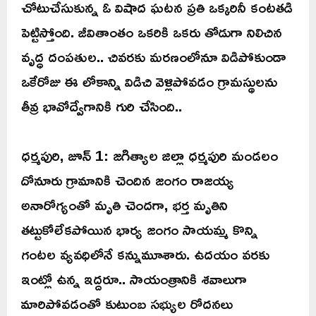
చోటుచేసుకున్న ఓ విషాద ఘటన ప్రతి ఒక్కరినీ కంటతడి
పెట్టిస్తోంది. జీవితాంతం ఒకరికి ఒకరు తోడుగా నిలిచిన
వృద్ధ దంపతుల.. చివరకు మరణంలోనూ విడిపోకుండా
ఒకేరోజు ఈ లోకాన్ని విడిచి వెళ్లిపోవడం గ్రామస్థులను
తీవ్ర భావోద్వేగానికి గురి చేసింది..
ధర్మపురి, జూన్‌ 1: జగిత్యాల జిల్లా ధర్మపురి మండలం
దోనూరు గ్రామానికి చెందిన జంగం రాజయ్య
అనారోగ్యంతో మృతి చెందగా, భర్త మృతిని
తట్టుకోలేకపోయిన భార్య జంగం సాయమ్మ కొన్ని
గంటల వ్యవధిలోనే కన్నుమూశారు. ఉదయం వరకు
ఇంట్లో ఉన్న ఇద్దరూ.. సాయంత్రానికి శవాలుగా
మారిపోవడంతో కుటుంబ సభ్యుల రోదనలు