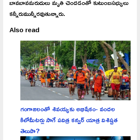
బావబావమరుదులు మృతి చెందడంతో కుటుంబసభ్యులు
కన్నీరుమున్నీరవుతున్నారు.
Also read
గంగాజలంతో శివయ్యకు అభిషేకం- వందల
కిలోమీటర్లు సాగే పవిత్ర కన్వర్ యాత్ర విశిష్టత
తెలుసా?