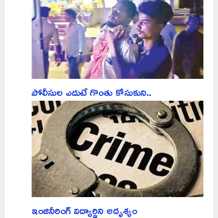
పోలీసుల ఎదుటే గొంతు కోసుకుని..
ఇంజినీరింగ్‌ విద్యార్థిని అదృశ్యం