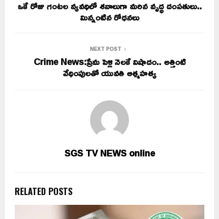
ఒకే రోజు గంటల వ్యవధిలో శవాలుగా మరిన వృద్ధ దంపతులు..
మిన్నంటిన రోధనలు
NEXT POST
Crime News:ప్రేమ పెళ్లి నెలకే విషాదం.. అత్తింటి
వేధింపులతో యువతి ఆత్మహత్య
SGS TV NEWS online
RELATED POSTS