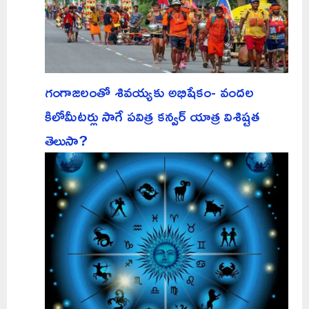
గంగాజలంతో శివయ్యకు అభిషేకం- వందల
కిలోమీటర్లు సాగే పవిత్ర కన్వర్ యాత్ర విశిష్టత
తెలుసా?