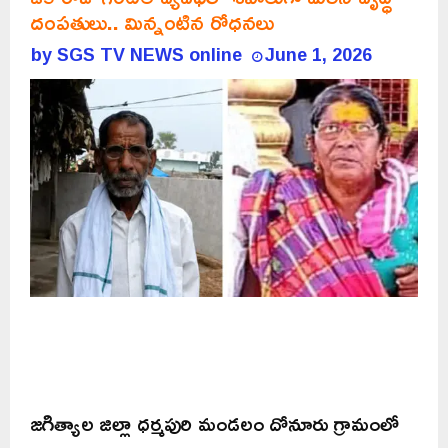
దంపతులు.. మిన్నంటిన రోధనలు
by
SGS TV NEWS online
June 1, 2026
జగిత్యాల జిల్లా ధర్మపురి మండలం దోనూరు గ్రామంలో