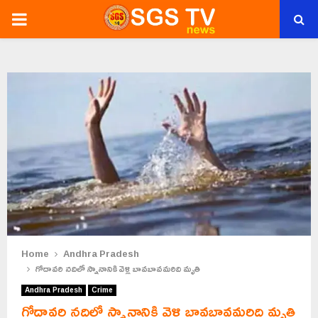
PRIMARY
MENU
Home
Andhra Pradesh
గోదావరి నదిలో స్నానానికి వెళ్లి బావబావమరిది మృతి
Andhra Pradesh
Crime
గోదావరి నదిలో స్నానానికి వెళ్లి బావబావమరిది మృతి