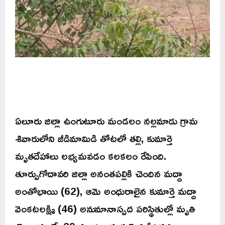
ఏలూరు జిల్లా ఉంగుటూరు మండలం నల్లమాడు గ్రామ
శివారులోని జీడిమామిడి తోటలో తల్లి, కుమార్తె
మృతదేహాలు లభ్యమవడం కలకలం రేపింది.
తూర్పుగోదావరి జిల్లా అనంతపల్లికి చెందిన మద్దా
అంతోభాయి (62), ఆమె అంధురాలైన కుమార్తె మద్దా
వెంకటలక్ష్మి (46) అనుమానాస్పద పరిస్థితుల్లో మృతి