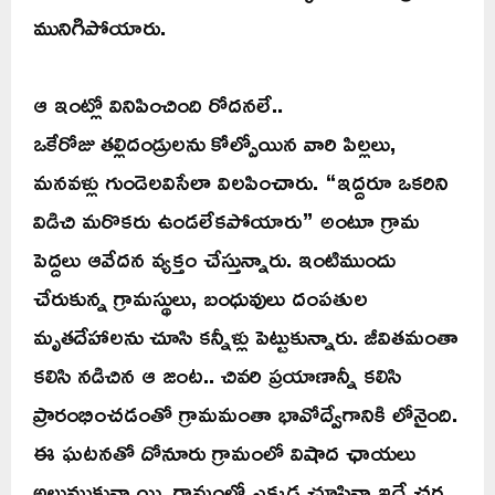
మునిగిపోయారు.
ఆ ఇంట్లో వినిపించింది రోదనలే..
ఒకేరోజు తల్లిదండ్రులను కోల్పోయిన వారి పిల్లలు,
మనవళ్లు గుండెలవిసేలా విలపించారు. “ఇద్దరూ ఒకరిని
విడిచి మరొకరు ఉండలేకపోయారు” అంటూ గ్రామ
పెద్దలు ఆవేదన వ్యక్తం చేస్తున్నారు. ఇంటిముందు
చేరుకున్న గ్రామస్థులు, బంధువులు దంపతుల
మృతదేహాలను చూసి కన్నీళ్లు పెట్టుకున్నారు. జీవితమంతా
కలిసి నడిచిన ఆ జంట.. చివరి ప్రయాణాన్నీ కలిసి
ప్రారంభించడంతో గ్రామమంతా భావోద్వేగానికి లోనైంది.
ఈ ఘటనతో దోనూరు గ్రామంలో విషాద ఛాయలు
అలుముకున్నాయి. గ్రామంలో ఎక్కడ చూసినా ఇదే చర్చ