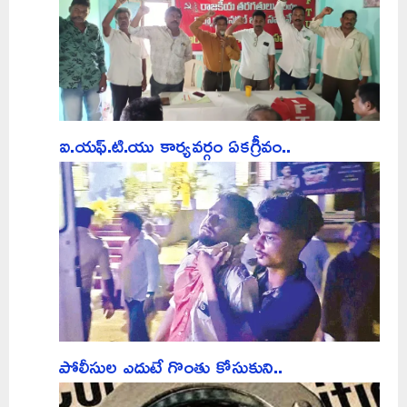
ఐ.యఫ్.టి.యు కార్యవర్గం ఏకగ్రీవం..
పోలీసుల ఎదుటే గొంతు కోసుకుని..