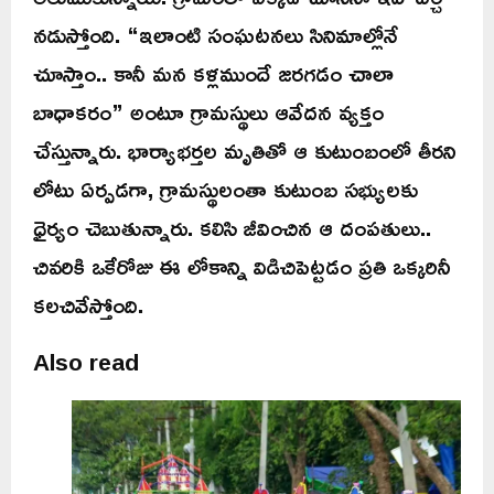
నడుస్తోంది. “ఇలాంటి సంఘటనలు సినిమాల్లోనే
చూస్తాం.. కానీ మన కళ్లముందే జరగడం చాలా
బాధాకరం” అంటూ గ్రామస్థులు ఆవేదన వ్యక్తం
చేస్తున్నారు. భార్యాభర్తల మృతితో ఆ కుటుంబంలో తీరని
లోటు ఏర్పడగా, గ్రామస్థులంతా కుటుంబ సభ్యులకు
ధైర్యం చెబుతున్నారు. కలిసి జీవించిన ఆ దంపతులు..
చివరికి ఒకేరోజు ఈ లోకాన్ని విడిచిపెట్టడం ప్రతి ఒక్కరినీ
కలచివేస్తోంది.
Also read