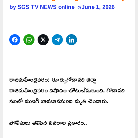
by
SGS TV NEWS online
June 1, 2026
Facebook
WhatsApp
Twitter
Telegram
LinkedIn
రాజమహేంద్రవరం: తూర్పుగోదావరి జిల్లా
రాజమహేంద్రవరం విషాదం చోటుచేసుకుంది. గోదావరి
నదిలో మునిగి బావబావమరిది మృతి చెందారు.
పోలీసులు తెలిపిన వివరాల ప్రకారం..