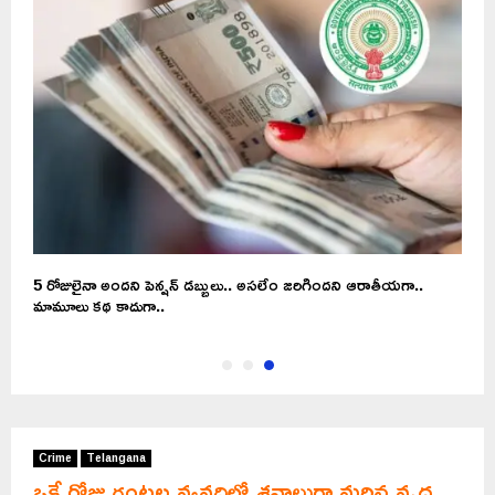
5 రోజులైనా అందని పెన్షన్ డబ్బులు.. అసలేం జరిగిందని ఆరాతీయగా..
మామూలు కథ కాదుగా..
Crime
Telangana
ఒకే రోజు గంటల వ్యవధిలో శవాలుగా మరిన వృద్ధ