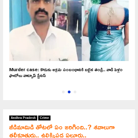
Murder case: కొడుకు అక్రమ సంబంధానికి బలైన తండ్రి.. వాడి పెళ్లం
A
ఫొటోలు వాట్సాప్ స్టేటస్‌
ఆ 
Andhra Pradesh
Crime
జీడిమామిడి తోటలో ఏం జరిగింది..? శవాలుగా
తల్లీకూతురు.. ఉలిక్కిపడ్డ ఏలూరు..