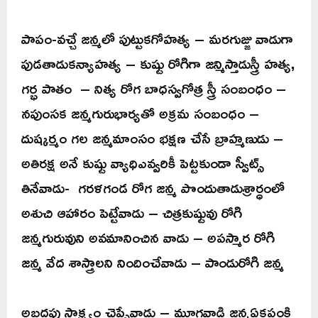
పాపం-వచ్చే జన్మలో పుట్టుకగోహత్య – మరగుజ్జు వాడుగా
పుడతాడుకన్యాహత్య – కుష్టు రోగిగా జన్మిస్తాడుస్త్రీ హత్య,
గర్భ పాతం – నిత్య రోగ బాధస్వగోత్ర స్త్రీ సంబంధం –
నపుంసక జన్మగురుభార్యతో అక్రమ సంబంధం –
దుష్కర్మం గల జన్మమాంసం భక్షణ చేసే బ్రాహ్మణుడు –
అతిరక్ష అనే కుష్టు వ్యాధిఎవ్వరికీ పెట్టకుండా స్వీట్స్
తినేవాడు- గరళగండ రోగ జన్మ పొందుతాడుశ్రార్ధంలో
అశుచి ఆహారం పెట్టేవాడు – చిత్రకుష్టువు రోగి
జన్మగురువుని అవమానించిన వాడు – అపస్మార రోగి
జన్మ వేద శాస్త్రాలని నిందించేవాడు – పాండురోగి జన్మ
అబద్ధపు సాక్ష్యం చెప్పేవాడు – మూగవాడి జన్మఏకపంక్తి