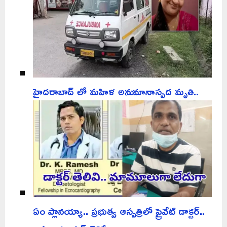
హైదరాబాద్ లో మహిళ అనుమానాస్పద మృతి..
ఏం ప్లానయ్యా.. ప్రభుత్వ ఆస్పత్రిలో ప్రైవేట్ డాక్టర్..