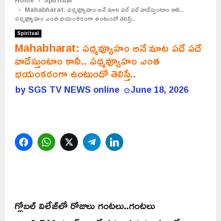
Home
Spiritual
Mahabharat: పద్మవ్యూహం అనే మాట పదే పదే వాడేస్తుంటాం కానీ..
పద్మవ్యూహం ఎంత భయంకరంగా ఉంటుందో తెలిస్తే..
Spiritual
Mahabharat: పద్మవ్యూహం అనే మాట పదే పదే
వాడేస్తుంటాం కానీ.. పద్మవ్యూహం ఎంత
భయంకరంగా ఉంటుందో తెలిస్తే..
by
SGS TV NEWS online
June 18, 2026
Facebook
WhatsApp
Twitter
Telegram
LinkedIn
గ్లోబల్‌ విలేజ్‌లో రోజులు గంటలు..గంటలు