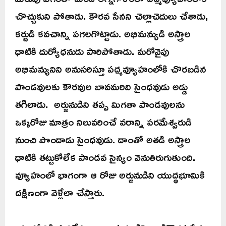
చొచ్చుకుని పోతాడు. కౌరవ సేనని చెల్లాచెదులు చేశాడు,
కర్ణుడి కవచాన్ని పగలగొట్టాడు. అభిమన్యుడి అస్త్రాల
ధాటికి దుర్యోధనుడు పారిపోతాడు. మరోవైపు
అభిమన్యునిని అనుసరిస్తూ పద్మవ్యూహంలోకి చొరబడిన
పాండవులకు కౌరవుల బావమరిది సైంధవుడు అడ్డు
తగిలాడు. అర్జునుడిని తప్ప మిగతా పాండవులను
ఒక్కరోజు మాత్రం నిలువరించే వరాన్ని పరమేశ్వరుడి
నుంచి పొందాడు సైంధవుడు. దాంతో అతడి అస్త్రాల
ధాటికి తట్టుకోలేక పాండవ సైన్యం వెనుతిరుగుతుంది.
వ్యూహంలో భాగంగా ఆ రోజు అర్జునుడిని యుద్ధభూమికి
దక్షిణంగా వెళ్లేలా చేస్తారు.