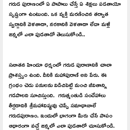
గరుడ పురాణంలో ఏ పాపాలు చేస్తే ఏ శిక్షలు పడతాయో
స్పష్టంగా ఉంటుంది. ఒక వ్యక్తి మరణించిన తర్వాత
స్వర్గానికి వెళతాడా, నరకానికి వెళతాడా లేదా మళ్లీ
జన్మలో ఎలా పుడతాడో తెలుసుకోండి..
సనాతన హిందూ ధర్మంలో గరుడ పురాణానికి చాలా
ప్రాశస్త్యం ఉంది. దీనికి మహాపురాణ్ అని పేరు. ఈ
గ్రంథం చెడు పనులను విడిచిపెట్టి మంచి జీవితాన్ని
గడపాలని సూచిస్తుంది. గరుత్మంతుడి సందేహాలు
తీర్చడానికి శ్రీమహావిష్ణువు చెప్పే సమాధానాలే
గరుడపురాణం. ఇందులో భాగంగా మీరు చేసే పాపం
ఆధారంగా వచ్చే జన్మలో ఎలా పుడతారో చూసుకోండి.