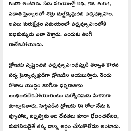
కూడా అంటారు. ఏడు వలయాల్లో రథ, గజ, తురగ,
పదాతి సైన్యాలతో శత్రు దుర్భేద్యమైనది పద్మవ్యూహం.
అసలు కురుక్షేత్రం సమయంలో పద్మవ్యూహంలోకి
అభిమన్యుడు ఎలా వెళ్లాడు. ఎందుకు తిరిగి
రాలేకపోయాడు.
ద్రోణుడు సృష్టించిన పద్మవ్యూహంభీష్ముడి తర్వాత కౌరవ
సర్వ సైన్యాధ్యక్షుడిగా ద్రోణుడిని నియమిస్తారు. రెండు
రోజులు యుద్ధం జరిగినా ధర్మరాజును
బంధించలేకపోయారంటూ దుర్యోధనుడు హేళనగా
మాట్లాడతాడు. సిగ్గుపడిన ద్రోణుడు ఈ రోజు నేను ఓ
వ్యూహాన్ని నిర్మిస్తాను అది దేవతలు కూడా భేదించలేనిది,
మహావీరుడైతే తప్ప దాన్ని అర్థం చేసుకోలేడని అంటాడు.