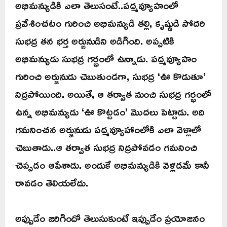
అభిమన్యుడికి ఎలా తెలుసంటే..పద్మవ్యూహంలో
ప్రవేశించటం గురించి అభిమన్యుడి తల్లి, కృష్ణుడి సోదరి
సుభద్ర తన భర్త అర్జునుడిని అడిగింది. అప్పటికి
అభిమన్యుడు సుభద్ర గర్భంలో ఉన్నాడు. పద్మవ్యూహం
గురించి అర్జునుడు చెబుతుండగా, సుభద్ర ‘ఊ కొడుతూ’
నిద్రపోయింది. అయితే, ఆ తర్వాత నుంచి సుభద్ర గర్భంలో
ఉన్న అభిమన్యుడు ‘ఊ కొట్టడం’ మొదలు పెట్టాడు. అది
గమనించన అర్జునుడు పద్మవ్యూహాంలోకి ఎలా వెళ్లాలో
చెబుతాడు..ఆ తర్వాత సుభద్ర నిద్రపోవడం గమనించి
చెప్పడం ఆపేశాడు. అందుకే అభిమన్యుడికి వెళ్లడమే కానీ
రావడం తెలియలేదు.
అప్పుడేం జరిగిందో తెలుసుకుంటే ఇప్పుడేం ప్రయోజనం