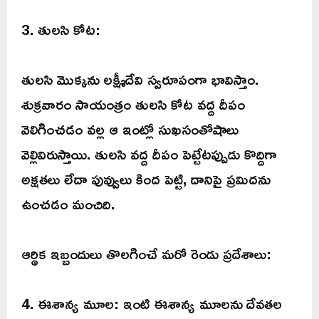
3. తులసి కోట:
తులసి మొక్కను లక్ష్మీదేవి స్వరూపంగా భావిస్తాం.
శుక్రవారం సాయంత్రం తులసి కోట వద్ద దీపం
వెలిగించడం వల్ల ఆ ఇంట్లో సుఖసంతోషాలు
వెల్లివిరుస్తాయి. తులసి వద్ద దీపం పెట్టేటప్పుడు కొద్దిగా
అక్షతలు లేదా పువ్వులు కింద పెట్టి, దానిపై ప్రమిదను
ఉంచడం మంచిది.
ఆర్థిక ఇబ్బందులు తొలగించే మరో రెండు ప్రదేశాలు:
4. ఈశాన్య మూల: ఇంటి ఈశాన్య మూలను దేవతల