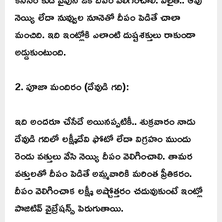
నెయ్యి లేదా నువ్వుల నూనెతో దీపం పెడితే చాలా
మంచిది. ఇది ఇంట్లోకి ఎలాంటి దుష్టశక్తులు రాకుండా
అడ్డుకుంటుంది.
2. పూజా మందిరం (దేవుడి గది):
ఇది అందరూ చేసేదే అయినప్పటికీ.. శుక్రవారం నాడు
దేవుడి గదిలో లక్ష్మీదేవి ఫోటో లేదా విగ్రహం ముందు
రెండు వత్తులు వేసి నెయ్యి దీపం వెలిగించాలి. తామర
వత్తులతో దీపం పెడితే అమ్మవారికి మరింత ప్రీతికరం.
దీపం వెలిగించాక లక్ష్మీ అష్టోత్తరం చదువుకుంటే ఇంట్లో
పాజిటివ్ వైబ్రేషన్స్ పెరుగుతాయి.