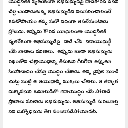
యుద్ధనీతికి వ్యతిరేకంగా అభిమన్యుడిపై దాడికౌరవ సేనని
చీల్చి చెండాడుతున్న అభిమన్యుడిని నిలువరించాలంటే
కపటోపాయం తప్ప మరో విధంగా ఆపలేమంటాడు
ద్రోణుడు. అప్పుడు కౌరవ యోధులంతా యుద్ధనీతికి
వ్యతిరేకంగా అభిమన్యుడిపై దాడి చేసి నిరాయుధుణ్ణీ
చేసి బాణాలు వదిలారు. అప్పుడు కూడా అభిమన్యుడు
రథంలోని చక్రాయుధాన్ని తీసుకుని గిరగిరా తిప్పుతూ
సింహనాదం చేస్తూ యుద్ధం చేశాడు. అన్ని వైపుల నుంచీ
చుట్టు ముట్టి ఆ ఆయుధాన్నీ ముక్కలు చేశారు. ఆ తర్వాత
దుశ్శాసనుని కుమారుడితో గదాయుద్ధం చేసి పోరాడి
ప్రాణాలు వదిలాడు అభిమన్యుడు. అభిమన్యుడి మరణవార్త
విని దుర్యోధనుడు తెగ సంబరపడిపోయాడట.