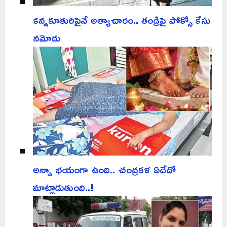
కన్నకూతురిపైనే అత్యాచారం.. తండ్రిపై పోక్సో కేసు
నమోదు
అన్నా భయంగా ఉంది.. చంద్రకళ ఏదేదో
మాట్లాడుతుంది..!