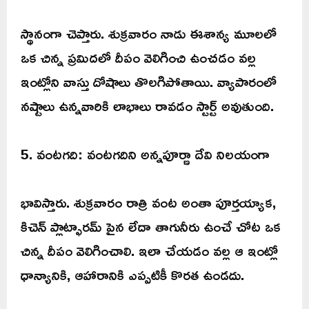
స్థానంగా చెప్తారు. శుక్రవారం నాడు ఈశాన్య మూలలో
ఒక చిన్న ప్రమిదలో దీపం వెలిగించి ఉంచడం వల్ల
ఇంట్లోని వాస్తు దోషాలు తొలగిపోతాయి. వ్యాపారంలో
నష్టాలు ఉన్నవారికి లాభాలు రావడం స్టార్ట్ అవుతుంది.
5. వంటగది: వంటగదిని అన్నపూర్ణా దేవి నిలయంగా
భావిస్తారు. శుక్రవారం రాత్రి వంట అంతా పూర్తయ్యాక,
కిచెన్ ప్లాట్ఫారమ్ పైన లేదా తాగునీరు ఉంచే చోట ఒక
చిన్న దీపం వెలిగించాలి. ఇలా చేయడం వల్ల ఆ ఇంట్లో
ధాన్యానికి, ఆహారానికి ఎప్పటికీ కొరత ఉండదు.