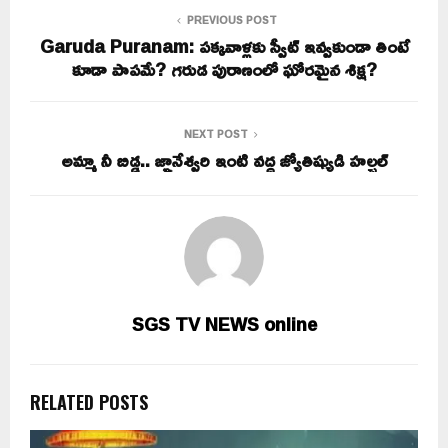
PREVIOUS POST
Garuda Puranam: పక్కవాళ్లకు స్వీట్ ఇవ్వకుండా తింటే
కూడా పాపమే? గరుడ పురాణంలో ఘోరమైన శిక్ష?
NEXT POST
అమ్మా నీ బిడ్డ.. జ్ఞానేశ్వరి ఇంటి వద్ద జ్యోతిష్యుడి హల్చల్
SGS TV NEWS online
RELATED POSTS