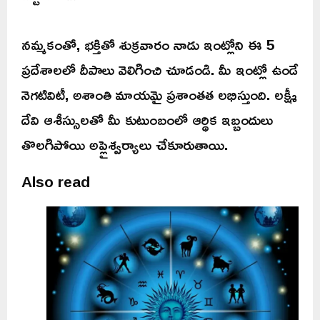
నమ్మకంతో, భక్తితో శుక్రవారం నాడు ఇంట్లోని ఈ 5
ప్రదేశాలలో దీపాలు వెలిగించి చూడండి. మీ ఇంట్లో ఉండే
నెగటివిటీ, అశాంతి మాయమై ప్రశాంతత లభిస్తుంది. లక్ష్మీ
దేవి ఆశీస్సులతో మీ కుటుంబంలో ఆర్థిక ఇబ్బందులు
తొలగిపోయి అప్లైశ్వర్యాలు చేకూరుతాయి.
Also read