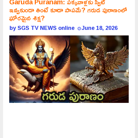
Garuda Puranam: పక్కవాళ్లకు స్వీట్
ఇవ్వకుండా తింటే కూడా పాపమే? గరుడ పురాణంలో
ఘోరమైన శిక్ష?
by
SGS TV NEWS online
June 18, 2026