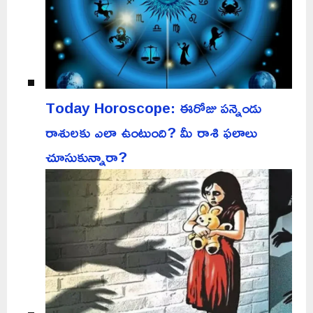
Today Horoscope: ఈరోజు పన్నెండు
రాశులకు ఎలా ఉంటుంది? మీ రాశి ఫలాలు
చూసుకున్నారా?