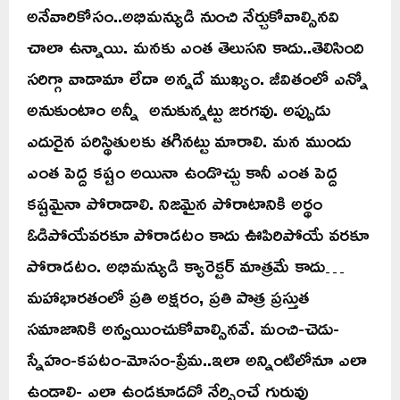
అనేవారికోసం..అభిమన్యుడి నుంచి నేర్చుకోవాల్సినవి
చాలా ఉన్నాయి. మనకు ఎంత తెలుసని కాదు..తెలిసింది
సరిగ్గా వాడామా లేదా అన్నదే ముఖ్యం. జీవితంలో ఎన్నో
అనుకుంటాం అన్నీ అనుకున్నట్టు జరగవు. అప్పుడు
ఎదురైన పరిస్థితులకు తగినట్టు మారాలి. మన ముందు
ఎంత పెద్ద కష్టం అయినా ఉండొచ్చు కానీ ఎంత పెద్ద
కష్టమైనా పోరాడాలి. నిజమైన పోరాటానికి అర్థం
ఓడిపోయేవరకూ పోరాడటం కాదు ఊపిరిపోయే వరకూ
పోరాడటం. అభిమన్యుడి క్యారెక్టర్ మాత్రమే కాదు…
మహాభారతంలో ప్రతి అక్షరం, ప్రతి పాత్ర ప్రస్తుత
సమాజానికి అన్వయించుకోవాల్సినవే. మంచి-చెడు-
స్నేహం-కపటం-మోసం-ప్రేమ..ఇలా అన్నింటిలోనూ ఎలా
ఉండాలి- ఎలా ఉండకూడదో నేర్పించే గురువు