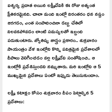
ఐశ్వర్య ప్రదాత అయిన లక్ష్మీదేవికి ఈ రోజు అత్యంత
ప్రీతికరమైనది. చాలా మంది ఇంట్లో నిరంతరం ధన నష్టం
జరగడం, ఎంత సంపాదించినా డబ్బు చేతిలో
నిలవకపోవడం లాంటి సమస్యలతో ఇబ్బంది
పడుతుంటారు. జ్యోతిష్య శాస్త్రం ప్రకారం.. శుక్రవారం
సాయంత్రం వేళ ఇంట్లోని కొన్ని పవిత్రమైన ప్రదేశాలలో
దీపాలు వెలిగించడం వల్ల లక్ష్మీదేవి సంతోషించి.. ఆ
ఇంట్లోకి ప్రవేశిస్తుందని నమ్ముతారు. మరి ఇంట్లోని ఆ 5
ముఖ్యమైన ప్రదేశాలు ఏంటో ఇప్పుడు తెలుసుకుందాం.
లక్ష్మీ కటాక్షం కోసం శుక్రవారం దీపం పెట్టాల్సిన 5
ప్రదేశాలు: