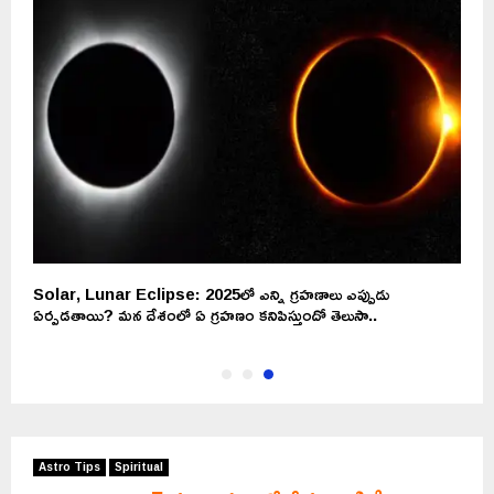
Solar, Lunar Eclipse: 2025లో ఎన్ని గ్రహణాలు ఎప్పుడు
ఏర్పడతాయి? మన దేశంలో ఏ గ్రహణం కనిపిస్తుందో తెలుసా..
Astro Tips
Spiritual