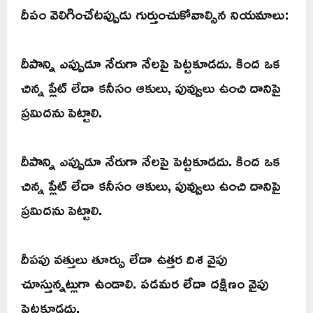
దీపం వెలిగించేటప్పుడు గుర్తుంచుకోవాల్సిన నియమాలు:
దీపాన్ని ఎప్పుడూ నేరుగా నేలపై పెట్టకూడదు. కింద ఒక
చిన్న ప్లేట్ లేదా కనీసం ఆకులు, పువ్వులు ఉంచి దానిపై
ప్రమిదను పెట్టాలి.
దీపాన్ని ఎప్పుడూ నేరుగా నేలపై పెట్టకూడదు. కింద ఒక
చిన్న ప్లేట్ లేదా కనీసం ఆకులు, పువ్వులు ఉంచి దానిపై
ప్రమిదను పెట్టాలి.
దీపపు వత్తులు తూర్పు లేదా ఉత్తర దిశ వైపు
చూస్తున్నట్లుగా ఉండాలి. పడమర లేదా దక్షిణం వైపు
పెట్టకూడదు.