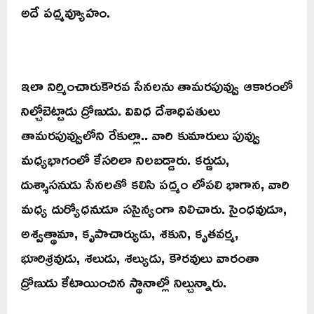
అదే పద్మవ్యూహం.
ఇలా నిర్మించారుకౌరవ సేనలను తామరపువ్వు ఆకారంలో
నిల్చోబెట్టాడు ద్రోణుడు. వివిధ దేశాధిపతులు
తామరపువ్వులోని రేకుల్లా.. వారి కుమారులు పువ్వు
మధ్యభాగంలో కేసరిలా నిలబడ్డారు. కర్ణుడు,
దుశ్శాసనుడు సేనలతో కలిసి పద్మం లోపలి భాగాన, వారి
మధ్య దుర్యోధనుడూ ససైన్యంగా నిలిచారు. సైంధవుడూ,
అశ్వత్థామా, కృపాచార్యుడు, శకుని, కృతవర్మ,
భూరిశ్రవుడు, శలుడు, శల్యుడు, కౌరవులు వారంతా
ద్రోణుడు కేటాయించిన స్థానాల్లో నిల్చున్నారు.