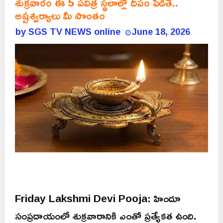
శుక్రవారం ఈ 5 పవిత్ర స్థలాల్లో దీపం పెడితే..
అష్టశ్వర్యాలు మీ సొంతం
by
SGS TV NEWS online
June 18, 2026
Friday Lakshmi Devi Pooja: హిందూ
సంప్రదాయంలో శుక్రవారానికి ఎంతో ప్రత్యేకత ఉంది.