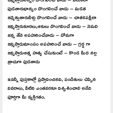
పుడతారుధాన్యం దొంగలించే వాడు – మిడత
జన్మెత్తుతారునీళ్లు దొంగలించే వాడు – చాతకపక్షిలా
జన్మిస్తారుకూరలు,ఆకులు దొంగలించే వాడు – నెమలి
జన్మ తేనె అపహరించేవాడు – దోమగా
జన్మిస్తాడుమాంసం అపహరించే వాడు – గ్రద్ద గా
జన్మిస్తాడుఆత్మ హత్య చేసుకుంటే – కొండ మీద నల్ల
త్రాచుగా పుడతాడు
ఇవన్నీ పుస్తకాల్లో ప్రస్తావించినవి, పండితులు చెప్పిన
వివరాలు, వీటిని ఎంతవరకూ విశ్వశించాలి అనేది
పూర్తిగా మీ వ్యక్తిగతం.