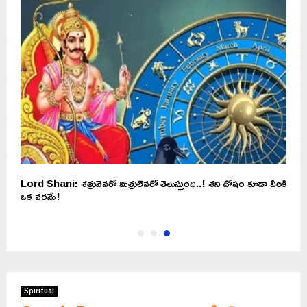
Lord Shani: శత్రువెవరో మిత్రులెవరో తెలుస్తుంది..! శని దోషం కూడా వీరికి
ఒక వరమే!
Spiritual