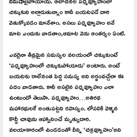
నిమిషాలైపోయాయ్. ఆలోచనల పద్మవ్యూహంలో
చిక్కుకుని అల్లాడుతున్నాం కానీ బయటపడే దారి
వెతుక్కోవడం మానేశాం. అసలు పద్మవ్యూహం అనే
మాట ఎందుకు వాడతాం,ఆమాట వెను ఆంతర్యం ఏంటి.
ఎవరైనా తీవ్రమైన సమస్యల వలయంలో చిక్కుకుంటే
‘పద్మవ్యూహంలో చిక్కుకుపోయాడు’ అంటారు. అంటే
బయటకు రాలేనంత పెద్ద సమస్య అని అర్థంవచ్చేలా ఈ
పదం వాడతారు. కానీ అసలైన పద్మవ్యూహం ఎలా
ఉంటుందో తెలుసా. పద్మవ్యూహం…అతిరథ
మహారథులకే అంతుపట్టని రహస్యం. లోపలికి వెళ్ళిన
కొద్దీ చావును ఆహ్వానించే మృత్యుదారి.
వలయాకారంలో ఉండడంతో దీన్ని ‘చక్రవ్యూహం’అని