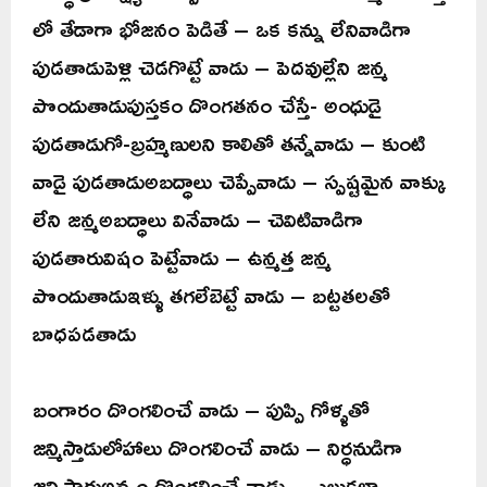
లో తేడాగా భోజనం పెడితే – ఒక కన్ను లేనివాడిగా
పుడతాడుపెళ్లి చెడగొట్టే వాడు – పెదవుల్లేని జన్మ
పొందుతాడుపుస్తకం దొంగతనం చేస్తే- అంధుడై
పుడతాడుగో-బ్రహ్మణులని కాలితో తన్నేవాడు – కుంటి
వాడై పుడతాడుఅబద్ధాలు చెప్పేవాడు – స్పష్టమైన వాక్కు
లేని జన్మఅబద్ధాలు వినేవాడు – చెవిటివాడిగా
పుడతారువిషం పెట్టేవాడు – ఉన్మత్త జన్మ
పొందుతాడుఇళ్ళు తగలేబెట్టే వాడు – బట్టతలతో
బాధపడతాడు
బంగారం దొంగలించే వాడు – పుప్పి గోళ్ళతో
జన్మిస్తాడులోహాలు దొంగలించే వాడు – నిర్ధనుడిగా
జన్మిస్తారుఅన్నం దొంగలించే వాడు – ఎలుకలా