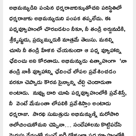
అభిమన్యుడిని పంపిన ధర్మరాజుదిక్కుతోచని పరిస్థితిలో
ధర్మరాజుకు అభిమన్యుడుని పంపక తప్పలేదు. ఈ
పద్మవ్యూహంలో చొరబడటం నీకూ, నీ తండ్రి అర్జునుడికి,
శ్రీకృష్ణుడు, ప్రద్యుమ్నుడుకి మాత్రమే తెలుసు. మనల్ని
చూసి నీ తండ్రి హేళన చేయకుండా ఆ పద్మ వ్యూహాన్ని
ఛేదించు అని కోరతాడు. అభిమన్యుడు ఉత్సాహంగా ‘నా
తండ్రి నాకీ వ్యూహాన్ని ఛేదించే లోపల ప్రవేశించడం
వరకూ చెప్పాడు కౌరవ సైన్యాన్ని చీల్చి చెండాడుతా
అంటాడు. నువ్వు దారి చూపి పద్మవ్యూహంలోకి ప్రవేశిస్తే,
నీ వెంటే మేమంతా లోపలికి ప్రవేశిస్తాం అంటాడు
ధర్మరాజు. సారథి సుమిత్రుడు అభిమన్యుణ్ని మరోసారి
ఆలోచించుకోమని చెప్పినా… సందేహాలను కొట్టిపడేసి
మెరుపు వేగంతో మండే అగ్నిగోళంలా పద్మవ్యూహంలోకి