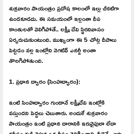
శుక్రవారం సాయంత్రం ప్రదోష కాలంలో ఇల్లు చీకటిగా
ఉండకూడదు. ఈ సమయంలో ఇల్లంతా దీప
కాంతులతో వెలిగిపోతే.. లక్ష్మీ దేవి స్థిరనివాసం
ఏర్పరుచుకుంటుంది. ముఖ్యంగా ఈ 5 చోట్ల దీపాలు
పెట్టడం వల్ల ఇంట్లోని నెగటివ్ ఎనర్జీ అంతా
తొలగిపోతుంది.
1. ప్రధాన ద్వారం (సింహద్వారం):
ఇంటి సింహద్వారం గుండానే లక్ష్మీదేవి ఇంట్లోకి
వస్తుందని పెద్దలు చెబుతారు. అందుకే శుక్రవారం
సాయంత్రం ఇంటి ప్రధాన దారానికి ఇరువైపులా లేదా
కనీసం కుడి వైపున ఒక దీపం వెలిగించాలి. వీలైతే.. ఆవు