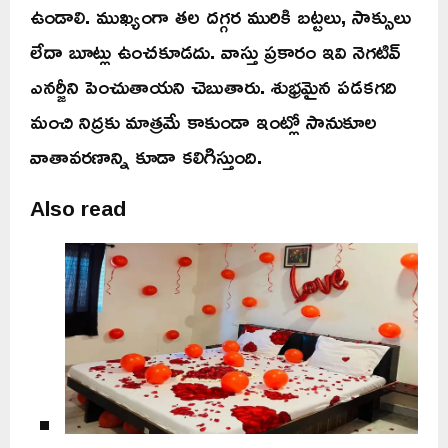
ఉండాలి. ముఖ్యంగా తల దగ్గర మురికి బట్టలు, సాక్సులు
లేదా బూట్లు ఉంచకూడదు. వాస్తు ప్రకారం ఇవి నెగటివ్
ఎనర్జీని పెంచుతాయని చెబుతారు. శుభ్రమైన పడకగది
మంచి నిద్రకు మాత్రమే కాకుండా ఇంట్లో సానుకూల
వాతావరణాన్ని కూడా కలిగిస్తుంది.
Also read