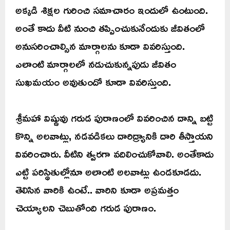
అక్కడి శిక్షల గురించి సమాచారం ఇందులో ఉంటుంది.
అంతే కాదు వీటి నుంచి తప్పించుకునేందుకు జీవితంలో
అనుసరించాల్సిన మార్గాలను కూడా వివరిస్తుంది.
ఎలాంటి మార్గాలలో నడుచుకున్నపుడు జీవితం
సుఖమయం అవుతుందో కూడా వివరిస్తుంది.
శ్రీమహా విష్ణువు గరుడ పురాణంలో వివరించిన దాన్ని బట్టి
కొన్ని అలవాట్లు, నడవడికలు దారిద్ర్యానికి దారి తీస్తాయని
వివరించారు. వీటిని త్వరగా వదిలించుకోవాలి. అంతేకాదు
ఎట్టి పరిస్థితుల్లోనూ అలాంటి అలవాట్లు ఉండకూడదు.
తెలిసిన వారికి ఉంటే.. వారిని కూడా అప్రమత్తం
చెయ్యాలని చెబుతోంది గరుడ పురాణం.