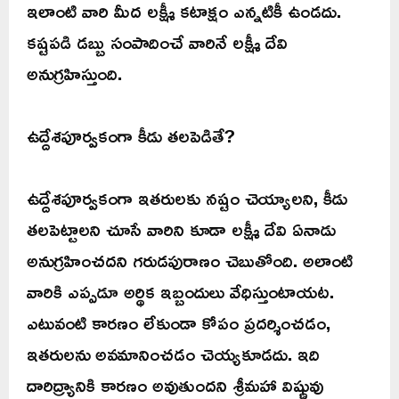
ఇలాంటి వారి మీద లక్ష్మీ కటాక్షం ఎన్నటికీ ఉండదు.
కష్టపడి డబ్బు సంపాదించే వారినే లక్ష్మీ దేవి
అనుగ్రహిస్తుంది.
ఉద్దేశపూర్వకంగా కీడు తలపెడితే?
ఉద్దేశపూర్వకంగా ఇతరులకు నష్టం చెయ్యాలని, కీడు
తలపెట్టాలని చూసే వారిని కూడా లక్ష్మీ దేవి ఏనాడు
అనుగ్రహించదని గరుడపురాణం చెబుతోంది. అలాంటి
వారికి ఎప్పడూ అర్థిక ఇబ్బందులు వేధిస్తుంటాయట.
ఎటువంటి కారణం లేకుండా కోపం ప్రదర్శించడం,
ఇతరులను అవమానించడం చెయ్యకూడదు. ఇది
దారిద్ర్యానికి కారణం అవుతుందని శ్రీమహా విష్ణువు