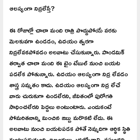
ఆలస్యంగా నిద్రలేస్తే?
ఈ రోజుల్లో చాలా మంది రాత్రి పొద్దుపోయే వరకు
మెలకువగా ఉండడం, ఉదయం త్వరగా
నిద్రలేవకపోవడం అలవాటు చేసుకున్నారు. పాండమిక్
తర్వాత చాలా మంది ఈ టైం టేబుల్ నుంచి బయట
పడలేక పోతున్నారు. ఉదయం ఆలస్యంగా నిద్ర లేవడం
శాస్త్ర సమ్మతం కాదు. ఉదయం ఆలస్యంగా నిద్ర లేచే
వారు చురుకుగా ఉండలేరని, జీవితంలో పురోగతి
సాధించలేరని పెద్దలు అంటుంటారు. ఎందుకంటే
సోమరితనాన్ని మించిన జబ్బు మరొకటి లేదు. ఈ
అలవాటు నుంచి బయటపడక పోతే నెమ్మదిగా ఆర్థిక స్థితి
కుంటుపడుతుంది. ఇబ్బందులు ఎదుర్కోవాల్సి వస్తుందని