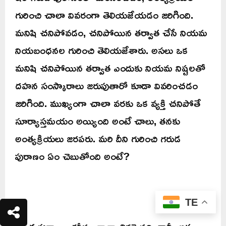
గురించి చాలా వివరంగా తెలియజేయడం జరిగింది.
మనిషి చనిపోవడం, చనిపోయిన తర్వాత చేసే నియమ
నియబంధనల గురించి తెలియజేశారు. అసలు ఒక
మనిషి చనిపోయిన తర్వాత ఎందుకు నియమ నిష్టలతో
దహన సంస్కారాలు జరుపుతారో కూడా వివరించడం
జరిగింది. ముఖ్యంగా చాలా వరకు ఒక వ్యక్తి చనిపోతే
సూర్యాస్తమయం అయ్యింది అంటే చాలు, తనకు
అంత్యక్రియలు జరపరు. మరి దీని గురించి గరుడ
పురాణం ఏం చెబుతోంది అంటే?
TE