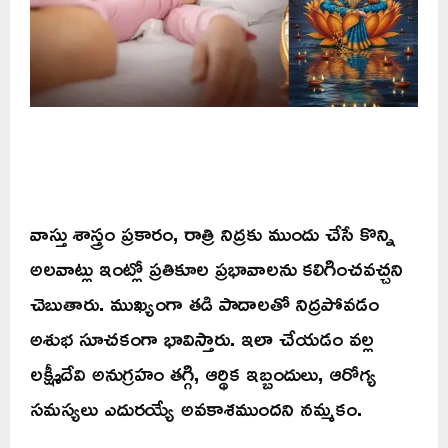
వాస్తు శాస్త్రం ప్రకారం, రాత్రి నిద్రకు ముందు చేసే కొన్ని
అలవాట్లు ఇంట్లో ప్రతికూల ప్రభావాలను కలిగించవచ్చని
చెబుతారు. ముఖ్యంగా తడి పాదాలతో నిద్రపోవడం
అశుభ సూచకంగా భావిస్తారు. ఇలా చేయడం వల్ల
లక్ష్మీదేవి అనుగ్రహం తగ్గి, ఆర్థిక ఇబ్బందులు, ఆరోగ్య
సమస్యలు ఎదురయ్యే అవకాశముందని నమ్మకం.