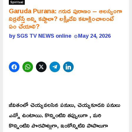
Spiritual
Garuda Purana: గరుడ పురాణం – ఆలస్యంగా
నిద్రలేస్తే అన్ని కష్టాలా? లక్ష్మీదేవి కటాక్షించాలంటే
ఏం చేయాలి?
by
SGS TV NEWS online
May 24, 2026
Facebook
WhatsApp
Twitter
Telegram
LinkedIn
జీవితంలో చెయ్యవలసిన పనులు, చెయ్యకూడని పనులు
ఎన్నో ఉంటాయి. కొన్నింటిని తప్పులుగా , మరి
కొన్నింటిని పొరపాట్లుగా, ఇంకోన్నిటిని పాపాలుగా