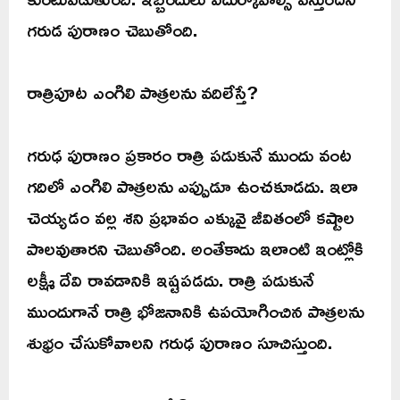
గరుడ పురాణం చెబుతోంది.
రాత్రిపూట ఎంగిలి పాత్రలను వదిలేస్తే?
గరుఢ పురాణం ప్రకారం రాత్రి పడుకునే ముందు వంట
గదిలో ఎంగిలి పాత్రలను ఎప్పుడూ ఉంచకూడదు. ఇలా
చెయ్యడం వల్ల శని ప్రభావం ఎక్కువై జీవితంలో కష్టాల
పాలవుతారని చెబుతోంది. అంతేకాదు ఇలాంటి ఇంట్లోకి
లక్ష్మీ దేవి రావడానికి ఇష్టపడదు. రాత్రి పడుకునే
ముందుగానే రాత్రి భోజనానికి ఉపయోగించిన పాత్రలను
శుభ్రం చేసుకోవాలని గరుఢ పురాణం సూచిస్తుంది.