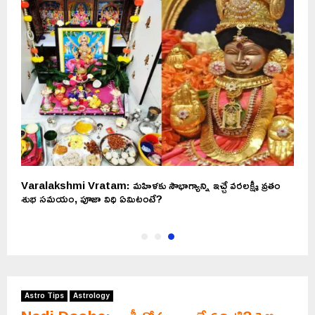
Varalakshmi Vratam: మహిళకు సౌభాగ్యాన్ని ఇచ్చే వరలక్ష్మీ వ్రతం
శుభ సమయం, పూజా విధి ఏమిటంటే?
Astro Tips
Astrology