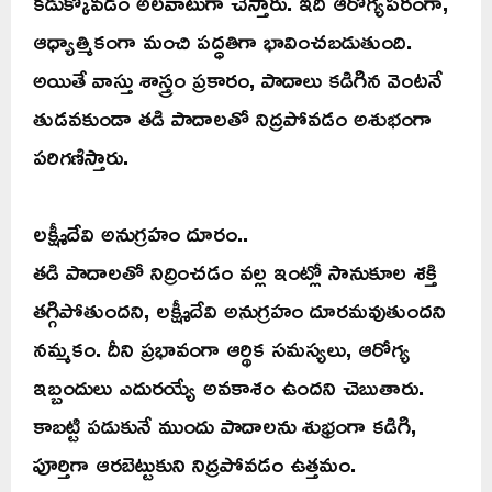
కడుక్కోవడం అలవాటుగా చేస్తారు. ఇది ఆరోగ్యపరంగా,
ఆధ్యాత్మికంగా మంచి పద్ధతిగా భావించబడుతుంది.
అయితే వాస్తు శాస్త్రం ప్రకారం, పాదాలు కడిగిన వెంటనే
తుడవకుండా తడి పాదాలతో నిద్రపోవడం అశుభంగా
పరిగణిస్తారు.
లక్ష్మీదేవి అనుగ్రహం దూరం..
తడి పాదాలతో నిద్రించడం వల్ల ఇంట్లో సానుకూల శక్తి
తగ్గిపోతుందని, లక్ష్మీదేవి అనుగ్రహం దూరమవుతుందని
నమ్మకం. దీని ప్రభావంగా ఆర్థిక సమస్యలు, ఆరోగ్య
ఇబ్బందులు ఎదురయ్యే అవకాశం ఉందని చెబుతారు.
కాబట్టి పడుకునే ముందు పాదాలను శుభ్రంగా కడిగి,
పూర్తిగా ఆరబెట్టుకుని నిద్రపోవడం ఉత్తమం.