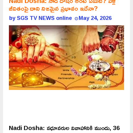
Nadi Dosha: నాడీ దోషం అంటే ఏమిటి? పెళ్లి
జీవితంపై దాని నిజమైన ప్రభావం ఇదేనా?
by
SGS TV NEWS online
May 24, 2026
Nadi Dosha: వధూవరుల వివాహానికి ముందు, 36