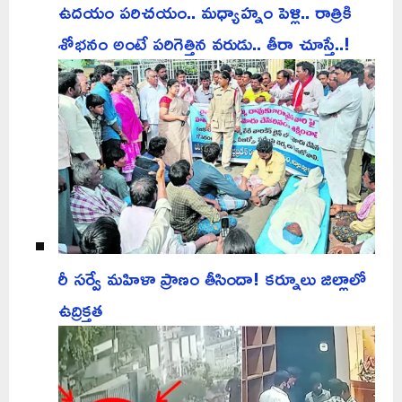
ఉదయం పరిచయం.. మధ్యాహ్నం పెళ్లి.. రాత్రికి
శోభనం అంటే పరిగెత్తిన వరుడు.. తీరా చూస్తే..!
రీ సర్వే మహిళా ప్రాణం తీసిందా! కర్నూలు జిల్లాలో
ఉద్రిక్తత