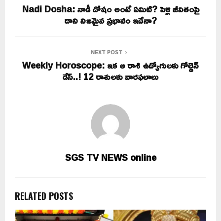
Nadi Dosha: నాడీ దోషం అంటే ఏమిటి? పెళ్లి జీవితంపై
దాని నిజమైన ప్రభావం ఇదేనా?
NEXT POST
Weekly Horoscope: ఇక ఆ రాశి ఉద్యోగులకు గోల్డెన్
డేస్..! 12 రాశులకు వారఫలాలు
SGS TV NEWS online
RELATED POSTS