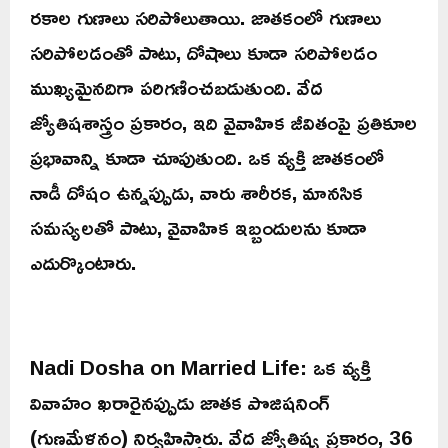
రకాల గుణాలు సరిపోలుతాయి. జాతకంలో గుణాలు
సరిపోలడంతో పాటు, దోషాలు కూడా సరిపోలడం
ముఖ్యమైనదిగా పరిగణించబడుతుంది. వేద
జ్యోతిషశాస్త్రం ప్రకారం, ఇది వైవాహిక జీవితంపై ప్రతికూల
ప్రభావాన్ని కూడా చూపుతుంది. ఒక వ్యక్తి జాతకంలో
నాడీ దోషం ఉన్నప్పుడు, వారు శారీరక, మానసిక
సమస్యలతో పాటు, వైవాహిక ఇబ్బందులను కూడా
ఎదుర్కొంటారు.
Nadi Dosha on Married Life: ఒక వ్యక్తి
వివాహం ఖరారైనప్పుడు జాతక పొజిషనింగ్
(గుణమేళనం) నిర్వహిస్తారు. వేద జ్యోతిష్య ప్రకారం, 36