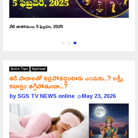
నేటి జాతకములు 5 ఫిబ్రవరి, 2025
Astro Tips
Spiritual
తడి పాదాలతో నిద్రపోవద్దంటారు ఎందుకు..? లక్ష్మీ
కటాక్షం తగ్గిపోతుందా..?
by
SGS TV NEWS online
May 23, 2026