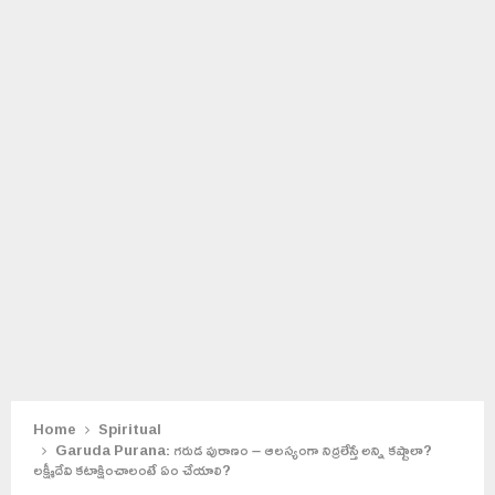
Home
Spiritual
Garuda Purana: గరుడ పురాణం – ఆలస్యంగా నిద్రలేస్తే అన్ని కష్టాలా?
లక్ష్మీదేవి కటాక్షించాలంటే ఏం చేయాలి?