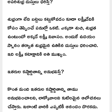
అపరిశుభ్ర దుస్తులు ధరిస్తే?
శుభ్రంగా లేని బట్టలు కట్టుకోవడం కూడా లక్ష్మీదేవికి
కోపం తెప్పించే పనుల్లో ఒకటి. ఎక్కడా శుచి, శుభ్రత
ఉంటుందో అక్కడే లక్ష్మీ నివాసం. అందుకే ఉదయం
స్నానం తర్వాత శుభ్రమైన ఉతికిన దుస్తులు ధరించాలి.
ఇది లక్ష్మీ కటాక్షానికి అతి ముఖ్యం.
ఇతరుల కష్టార్జితాన్ని అనుభవిస్తే?
కొంత మంది ఇతరుల కష్టార్జితాన్ని తాము
అనుభవించాలని, లాక్కోవాలని కుటిలమైన ఆలోచనలు
చేస్తారు. ఇలాంటి వారికి ఎప్పటికీ ఆనందం దొరకదు.