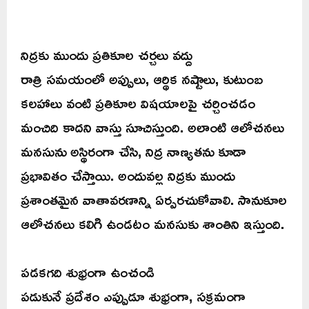
నిద్రకు ముందు ప్రతికూల చర్చలు వద్దు
రాత్రి సమయంలో అప్పులు, ఆర్థిక నష్టాలు, కుటుంబ
కలహాలు వంటి ప్రతికూల విషయాలపై చర్చించడం
మంచిది కాదని వాస్తు సూచిస్తుంది. అలాంటి ఆలోచనలు
మనసును అస్థిరంగా చేసి, నిద్ర నాణ్యతను కూడా
ప్రభావితం చేస్తాయి. అందువల్ల నిద్రకు ముందు
ప్రశాంతమైన వాతావరణాన్ని ఏర్పరచుకోవాలి. సానుకూల
ఆలోచనలు కలిగి ఉండటం మనసుకు శాంతిని ఇస్తుంది.
పడకగది శుభ్రంగా ఉంచండి
పడుకునే ప్రదేశం ఎప్పుడూ శుభ్రంగా, సక్రమంగా