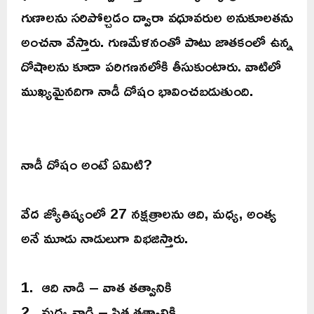
గుణాలను సరిపోల్చడం ద్వారా వధూవరుల అనుకూలతను
అంచనా వేస్తారు. గుణమేళనంతో పాటు జాతకంలో ఉన్న
దోషాలను కూడా పరిగణనలోకి తీసుకుంటారు. వాటిలో
ముఖ్యమైనదిగా నాడీ దోషం భావించబడుతుంది.
నాడీ దోషం అంటే ఏమిటి?
వేద జ్యోతిష్యంలో 27 నక్షత్రాలను ఆది, మధ్య, అంత్య
అనే మూడు నాడులుగా విభజిస్తారు.
1. ఆది నాడి – వాత తత్వానికి
2. మధ్య నాడి – పిత్త తత్వానికి