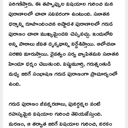
పరిగణిస్తారు. ఈ తప్పొప్పుల విషయాల గురించి మన
పురాణాలలో చాలా సవివరంగా ఉంటుంది. సనాతన
ధర్మాన్ని రూపొందించిన అష్టాదశ పురాణాలలో గరుడ
పురాణం చాలా ముఖ్యమైందని చెప్పవచ్చు. ఇందులోని
అన్ని పాఠాలు జీవిత దృక్పథాన్ని నిర్దేశిస్తాయి. ఆలోచనా
సరళిని మారుస్తాయి. దైవత్వం సర్వ వ్యాపితమని సనాతన
హిందూ ధర్మం చెబుతుంది. విష్ణుమూర్తి, గరుత్మంతుడి
మధ్య జరిగే సంభాషణ గరుడ పురాణంగా ప్రాచూర్యంలో
ఉంది.
గరుడ పురాణం జీవన్మరణాలు, పునర్జన్మల వంటి
రహస్యమైన విషయాల గురించి తెలియజేస్తుంది.
మరణం, ఆ తర్వాత జరిగే విషయాల గురించి, నరకం