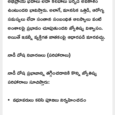
అభిప్రాయ భేదాలు లేదా కలహాలు ఏర్పడే అవకాశం
ఉంటుందని భావిస్తారు. అలాగే, మానసిక ఒత్తిడి, ఆరోగ్య
సమస్యలు లేదా సంతాన సంబంధిత ఆలస్యాలు వంటి
అంశాలపై ప్రభావం చూపుతుందని జ్యోతిష్య విశ్వాసం.
అయితే ఇవన్నీ వ్యక్తిగత జాతకంపై ఆధారపడి మారవచ్చు.
నాడీ దోష నివారణలు (పరిహారాలు)
నాడీ దోష ప్రభావాన్ని తగ్గించడానికి కొన్ని జ్యోతిష్య
పరిహారాలు సూచిస్తారు:
• వధూవరులు కలిసి పూజలు నిర్వహించడం