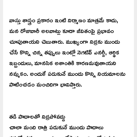
వాస్తు శాస్త్రం ప్రకారం ఇంటి నిర్మాణం మాత్రమే కాదు,
మన రోజువారీ అలవాట్లు కూడా జీవితంపై ప్రభావం
చూపుతాయని చెబుతారు. ముఖ్యంగా నిద్రకు ముందు
చేసే కొన్ని చిన్న తప్పులు ఇంట్లో నెగటివ్ ఎనర్జీ, ఆర్థిక
ఇబ్బందులు, మానసిక అశాంతికి కారణమవుతాయని
నమ్మకం. అందుకే పడుకునే ముందు కొన్ని నియమాలను
పాటించడం మంచిదిగా భావిస్తారు.
తడి పాదాలతో నిద్రపోవద్దు
చాలా మంది రాత్రి పడుకునే ముందు పాదాలు