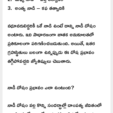
3. అంత్య నాడి – కఫ తత్వానికి
వధూవరులిద్దరికీ ఒకే నాడి ఉంటే దాన్ని నాడీ దోషం
అంటారు. ఇది సాధారణంగా జాతక అనుకూలతలో
ప్రతికూలంగా పరిగణించబడుతుంది. అయితే, ఇతర
గ్రహస్థితులు బలంగా ఉన్నప్పుడు ఈ దోష ప్రభావం
తగ్గిపోవచ్చని జ్యోతిష్యులు చెబుతారు.
నాడీ దోషం ప్రభావం ఎలా ఉంటుంది?
నాడీ దోషం వల్ల కొన్ని సందర్భాల్లో దాంపత్య జీవితంలో