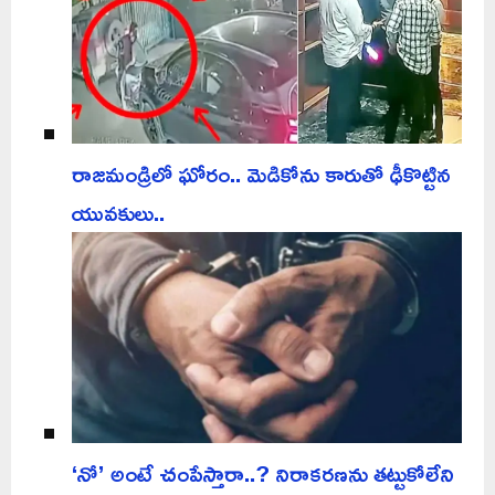
రాజమండ్రిలో ఘోరం.. మెడికోను కారుతో ఢీకొట్టిన
యువకులు..
‘నో’ అంటే చంపేస్తారా..? నిరాకరణను తట్టుకోలేని