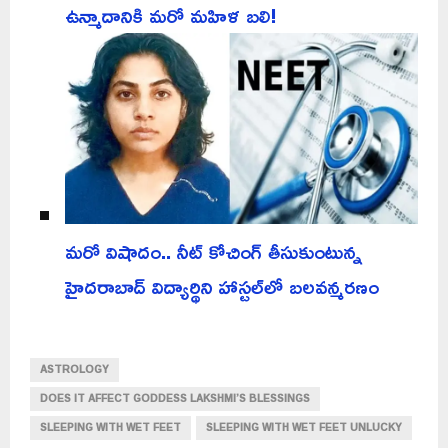
ఉన్మాదానికి మరో మహిళ బలి!
మరో విషాదం.. నీట్ కోచింగ్ తీసుకుంటున్న
హైదరాబాద్ విద్యార్థిని హాస్టల్‌లో బలవన్మరణం
ASTROLOGY
DOES IT AFFECT GODDESS LAKSHMI’S BLESSINGS
SLEEPING WITH WET FEET
SLEEPING WITH WET FEET UNLUCKY