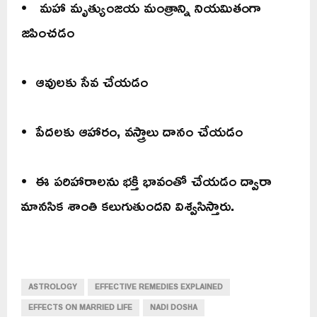
• మహా మృత్యుంజయ మంత్రాన్ని నియమితంగా
జపించడం
• ఆవులకు సేవ చేయడం
• పేదలకు ఆహారం, వస్త్రాలు దానం చేయడం
• ఈ పరిహారాలను భక్తి భావంతో చేయడం ద్వారా
మానసిక శాంతి కలుగుతుందని విశ్వసిస్తారు.
ASTROLOGY
EFFECTIVE REMEDIES EXPLAINED
EFFECTS ON MARRIED LIFE
NADI DOSHA