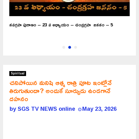
నవగ్రహ పురాణం – 23 వ అధ్యాయం – చంద్రగ్రహ జననం – 5
G
ఏ
Spiritual
చనిపోయిన మనిషి ఆత్మ రాత్రి పూట ఇంట్లోనే
తిరుగుతుందా? అందుకే సూర్యుడు ఉండగానే
దహనం
by
SGS TV NEWS online
May 23, 2026