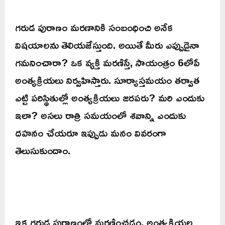
గరుడ పురాణం మరణానికి సంబంధించి అనేక
విషయాలను తెలియజేస్తుంది. అయితే మీరు ఎప్పుడైనా
గమనించారా? ఒక వ్యక్తి మరణిస్తే, సాయంత్రం 6లోపే
అంత్యక్రియలు నిర్వహిస్తారు. సూర్యాస్తమయం తర్వాత
ఎట్టి పరిస్థితుల్లో అంత్యక్రియలు జరపరు? మరి ఎందుకు
ఇలా? అసలు రాత్రి సమయంలో శవాన్ని ఎందుకు
దహనం చేయరూ ఇప్పుడు మనం వివరంగా
తెలుసుకుందాం.
ఇక గరుడ పురాణంలో మరణించడం, అంత్యక్రియల