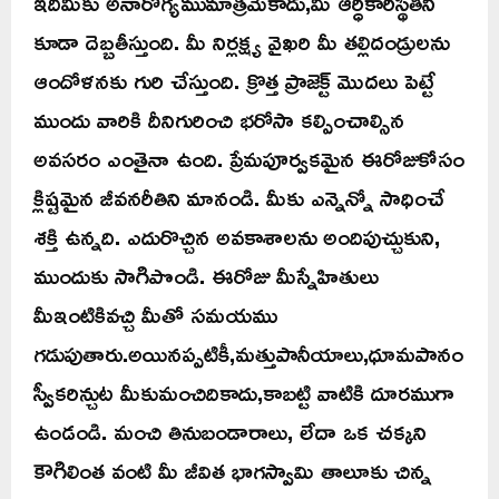
ఇదిమీకు అనారోగ్యముమాత్రమేకాదు,మీ ఆర్ధికారిస్థితిని
కూడా దెబ్బతీస్తుంది. మీ నిర్లక్ష్య వైఖరి మీ తల్లిదండ్రులను
ఆందోళనకు గురి చేస్తుంది. క్రొత్త ప్రాజెక్ట్ మొదలు పెట్టే
ముందు వారికి దీనిగురించి భరోసా కల్పించాల్సిన
అవసరం ఎంతైనా ఉంది. ప్రేమపూర్వకమైన ఈరోజుకోసం
క్లిష్టమైన జీవనరీతిని మానండి. మీకు ఎన్నెన్నో సాధించే
శక్తి ఉన్నది. ఎదురొచ్చిన అవకాశాలను అందిపుచ్చుకుని,
ముందుకు సాగిపొండి. ఈరోజు మీస్నేహితులు
మీఇంటికివచ్చి మీతో సమయము
గడుపుతారు.అయినప్పటికీ,మత్తుపానీయాలు,ధూమపానం
స్వీకరిన్చుట మీకుమంచిదికాదు,కాబట్టి వాటికి దూరముగా
ఉండండి. మంచి తినుబండారాలు, లేదా ఒక చక్కని
కౌగిలింత వంటి మీ జీవిత భాగస్వామి తాలూకు చిన్న