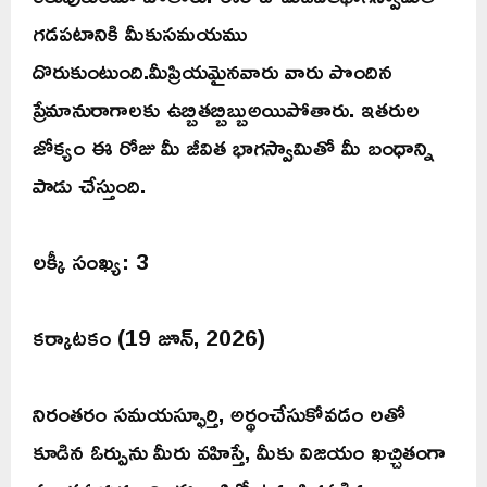
గడపటానికి మీకుసమయము
దొరుకుంటుంది.మీప్రియమైనవారు వారు పొందిన
ప్రేమానురాగాలకు ఉబ్బితబ్బిబ్బుఅయిపోతారు. ఇతరుల
జోక్యం ఈ రోజు మీ జీవిత భాగస్వామితో మీ బంధాన్ని
పాడు చేస్తుంది.
లక్కీ సంఖ్య: 3
కర్కాటకం (19 జూన్, 2026)
నిరంతరం సమయస్ఫూర్తి, అర్థంచేసుకోవడం లతో
కూడిన ఓర్పును మీరు వహిస్తే, మీకు విజయం ఖచ్చితంగా