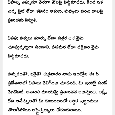
దీపాన్ని ఎప్పుడూ నేరుగా నేలపై పెట్టకూడదు. కింద ఒక
చిన్న ప్లేట్ లేదా కనీసం ఆకులు, పువ్వులు ఉంచి దానిపై
ప్రమిదను పెట్టాలి.
దీపపు వత్తులు తూర్పు లేదా ఉత్తర దిశ వైపు
చూస్తున్నట్లుగా ఉండాలి. పడమర లేదా దక్షిణం వైపు
పెట్టకూడదు.
నమ్మకంతో, భక్తితో శుక్రవారం నాడు ఇంట్లోని ఈ 5
ప్రదేశాలలో దీపాలు వెలిగించి చూడండి. మీ ఇంట్లో ఉండే
నెగటివిటీ, అశాంతి మాయమై ప్రశాంతత లభిస్తుంది. లక్ష్మీ
దేవి ఆశీస్సులతో మీ కుటుంబంలో ఆర్థిక ఇబ్బందులు
తొలగిపోయి అప్లైశ్వర్యాలు చేకూరుతాయి.