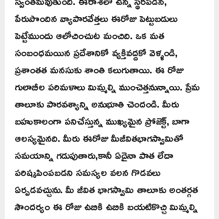
స్వంతమవుతుంది. ఈరాశిలో ఉన్న స్థిరపడిన,
పేరుపొందిన వ్యాపారవేత్తలు ఈరోజు పెట్టుబడులు
పెట్టేముందు ఆలోచించుట మంచిది. ఒక మత
సంబంధమయిన ప్రదేశానికో వ్యక్తివద్దకో వెళ్ళండి,
ప్రశాంతత మనసుకు శాంతి కలుగుతాయి. ఈ రోజు
గులాబీల పరిమళాలు మిమ్మల్ని ముంచెత్తనున్నాయి. ప్రేమ
తాలూకు పారవశ్యాన్ని అనుభూతి చెందండి. మీరు
బహుకాలంగా పనిచేస్తున్న ముఖ్యమైన ప్రోజెక్ట్, బాగా
ఆలస్యమైనది. మీరు ఈరోజు మీజీవితభాగస్వామితో
సమయాన్ని గడుపుతారు,కానీ ఏదైనా పాత లేదా
పరిష్కపింపబడని సమస్యల వలన గొడవలు
ఏర్పడవచ్చును. మీ జీవిత భాగస్వామి తాలూకు అంతర్గత
సౌందర్యం ఈ రోజు ఉబికి ఉబికి బయటికొచ్చి మిమ్మల్ని