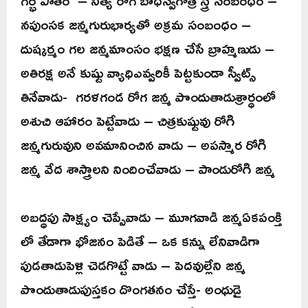
నపుంసక జన్మగురుభార్యతో అక్రమ సంబంధం –
దుష్కర్మం గల జన్మమాంసం భక్షణ చేసే బ్రాహ్మణుడు –
అతిరక్ష అనే కుష్టు వ్యాధిఎవ్వరికీ పెట్టకుండా స్వీట్స్
తినేవాడు- గరళగండ రోగ జన్మ పొందుతాడుశ్రార్ధంలో
అశుచి ఆహారం పెట్టేవాడు – చిత్రకుష్టువు రోగి
జన్మగురువుని అవమానించిన వాడు – అపస్మార రోగి
జన్మ వేద శాస్త్రాలని నిందించేవాడు – పాండురోగి జన్మ
అబద్ధపు సాక్ష్యం చెప్పేవాడు – మూగవాడి జన్మఏకపంక్తి
లో తేడాగా భోజనం పెడితే – ఒక కన్ను లేనివాడిగా
పుడతాడుపెళ్లి చెడగొట్టే వాడు – పెదవుల్లేని జన్మ
పొందుతాడుపుస్తకం దొంగతనం చేస్తే- అంధుడై