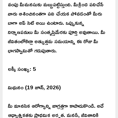
వంపు మీమనసుకు మబ్బుపట్టిస్తుంది. మీక్రింద పనిచేసే
వారు ఆశించినంతగా పని చేయక పోవడంతో మీరు
బాగా అప్ సెట్ అయి ఉంటారు. ఒప్పుకున్న
నిర్మాణపనులు మీ సంతృప్తిమేరకు పూర్తి అవుతాయి. మీ
జీవితంలోకెల్లా అత్యుత్తమ సమయాన్ని ఈ రోజు మీ
భాగస్వామితో గడుపుతారు.
లక్కీ సంఖ్య: 5
మిథునం (19 జూన్, 2026)
మీ మానసిక ఆరోగ్యాన్ని జాగ్రత్తగా కాపాడుకొండి. అదే
ఆధ్యాత్మికతకు ప్రాథమిక అర్హత. మనసే, జీవితానికి