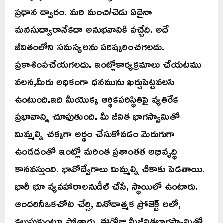
ప్రధాన ద్వారం. మరి మంచి/చెడు ఏదైనా
మనసుద్వారానేకదా అనుభవానికి వచ్చేది. అదే
జీవితంలోని సమస్యలను పరిష్కరించగలదు.
ప్రకాశింపచేయగలదు. ఇంట్లోకార్యక్రమాలు చేయటము
వలన,మీరు అధికంగా ధనమును ఖర్చుపెట్టవలసి
ఉంటుంది.ఇది మీయొక్క ఆర్ధికపరిస్థితిపై వ్యతిరేక
ప్రభావాన్ని చూపుతుంది. మీ జీవిత భాగస్వామితో
మిమ్మల్ని చక్కగా అర్థం చేసుకోవడం మెరుగుగా
ఉండడంతో ఇంట్లో మరింత ప్రశాంతత అభివృద్ధి
కానవస్తుంది. భావోద్వేగాలు మిమ్మల్ని చీకాకు పెడతాయి.
భారీ భూ వ్యవహారాలనుడీల్ చేసే, స్థాయిలో ఉంటారు.
ఆందరినీఒకచోట చేర్చి, వినోదాత్మక ప్రోజెక్ట్ లలో,
కలుపుకుంటూ పోతారు. ఈరోజు మీజీవితభాగస్వామితో