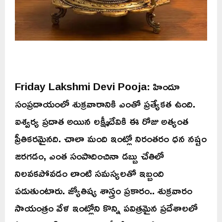
Friday Lakshmi Devi Pooja: హిందూ
సంప్రదాయంలో శుక్రవారానికి ఎంతో ప్రత్యేకత ఉంది.
ఐశ్వర్య ప్రదాత అయిన లక్ష్మీదేవికి ఈ రోజు అత్యంత
ప్రీతికరమైనది. చాలా మంది ఇంట్లో నిరంతరం ధన నష్టం
జరగడం, ఎంత సంపాదించినా డబ్బు చేతిలో
నిలవకపోవడం లాంటి సమస్యలతో ఇబ్బంది
పడుతుంటారు. జ్యోతిష్య శాస్త్రం ప్రకారం.. శుక్రవారం
సాయంత్రం వేళ ఇంట్లోని కొన్ని పవిత్రమైన ప్రదేశాలలో