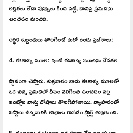
అక్షతలు లేదా పువ్వులు కింద పెట్టి, దానిపై ప్రమిదను
ఉంచడం మంచిది.
ఆర్థిక ఇబ్బందులు తొలగించే మరో రెండు ప్రదేశాలు:
4. ఈశాన్య మూల: ఇంటి ఈశాన్య మూలను దేవతల
స్థానంగా చెప్తారు. శుక్రవారం నాడు ఈశాన్య మూలలో
ఒక చిన్న ప్రమిదలో దీపం వెలిగించి ఉంచడం వల్ల
ఇంట్లోని వాస్తు దోషాలు తొలగిపోతాయి. వ్యాపారంలో
నష్టాలు ఉన్నవారికి లాభాలు రావడం స్టార్ట్ అవుతుంది.
5. వంటగది: వంటగదిని అన్నపూర్ణా దేవి నిలయంగా