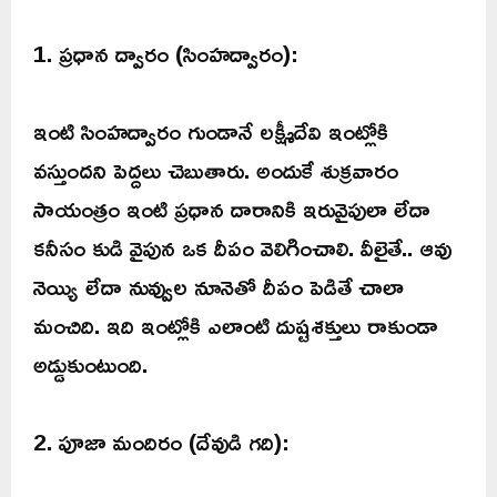
1. ప్రధాన ద్వారం (సింహద్వారం):
ఇంటి సింహద్వారం గుండానే లక్ష్మీదేవి ఇంట్లోకి
వస్తుందని పెద్దలు చెబుతారు. అందుకే శుక్రవారం
సాయంత్రం ఇంటి ప్రధాన దారానికి ఇరువైపులా లేదా
కనీసం కుడి వైపున ఒక దీపం వెలిగించాలి. వీలైతే.. ఆవు
నెయ్యి లేదా నువ్వుల నూనెతో దీపం పెడితే చాలా
మంచిది. ఇది ఇంట్లోకి ఎలాంటి దుష్టశక్తులు రాకుండా
అడ్డుకుంటుంది.
2. పూజా మందిరం (దేవుడి గది):