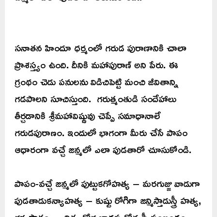
సనాతన హిందూ ధర్మంలో గరుడ పురాణానికి చాలా
ప్రాశస్త్యం ఉంది. దీనికి మహాపురాణ్ అని పేరు. ఈ
గ్రంథం చెడు పనులను విడిచిపెట్టి మంచి జీవితాన్ని
గడపాలని సూచిస్తుంది. గరుత్మంతుడి సందేహాలు
తీర్చడానికి శ్రీమహావిష్ణువు చెప్పే సమాధానాలే
గరుడపురాణం. ఇందులో భాగంగా మీరు చేసే పాపం
ఆధారంగా వచ్చే జన్మలో ఎలా పుడతారో చూసుకోండి.
పాపం-వచ్చే జన్మలో పుట్టుకగోహత్య – మరగుజ్జు వాడుగా
పుడతాడుకన్యాహత్య – కుష్టు రోగిగా జన్మిస్తాడుస్త్రీ హత్య,
గర్భ పాతం – నిత్య రోగ బాధస్వగోత్ర స్త్రీ సంబంధం –