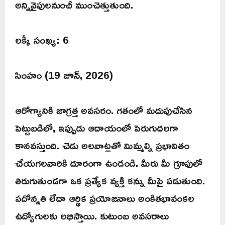
అన్నివైపులనుంచీ ముంచెత్తుతుంది.
లక్కీ సంఖ్య: 6
సింహం (19 జూన్, 2026)
ఆరోగ్యానికి జాగ్రత్త అవసరం. గతంలో మదుపుచేసిన
పెట్టుబడిలో, ఇప్పుడు ఆదాయంలో పెరుగుదలగా
కానవస్తుంది. చెడు అలవాట్లతో మిమ్మల్ని ప్రభావితం
చేయగలవారికి దూరంగా ఉండండి. మీరు మీ గ్రూపులో
తిరుగుతుండగా ఒక ప్రత్యేక వ్యక్తి కన్ను మీపై పడుతుంది.
పదోన్నతి లేదా ఆర్థిక ప్రయోజనాలు అంకితభావంకల
ఉద్యోగులకు లభిస్తాయి. కుటుంబ అవసరాలు