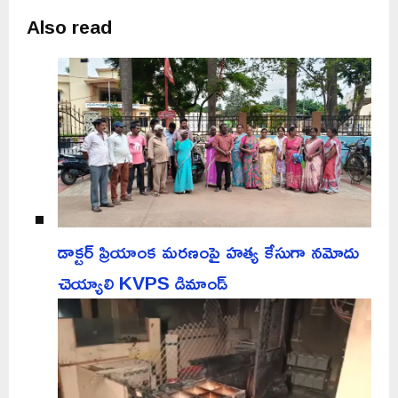
Also read
డాక్టర్ ప్రియాంక మరణంపై హత్య కేసుగా నమోదు
చెయ్యాలి KVPS డిమాండ్