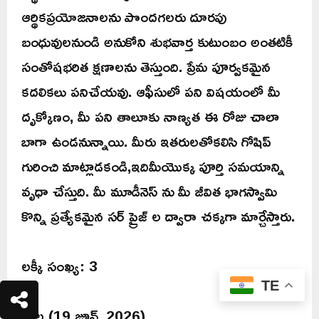
ఆర్థికప్రయోజనాలను పొందగలరు దూరపు
బంధువులనుండి అనుకోని శుభవార్త కుటుంబం అంతటికీ
సంతోషభరిత క్షణాలను తెస్తుంది. ప్రేమ పూర్వకమైన
కదలికలు పనిచేయవు. ఆఫీసులో పని విషయంలో మీ
దృక్కోణం, మీ పని తాలూకు నాణ్యత ఈ రోజు చాలా
బాగా ఉండనున్నాయి. మీరు ఇతరులతోకలిసి గోషిప్
గురించి మాట్లాడకండి,ఇదిమీయొక్క పూర్తి సమయాన్ని
వృధా చేస్తుది. మీ మూడీనెస్ ను మీ జీవిత భాగస్వామి
కొన్ని ప్రత్యేకమైన సర్ ప్రైజ్ ల ద్వారా చక్కగా మార్చేస్తారు.
లక్కీ సంఖ్య: 3
TE
తుల (19 జూన్, 2026)