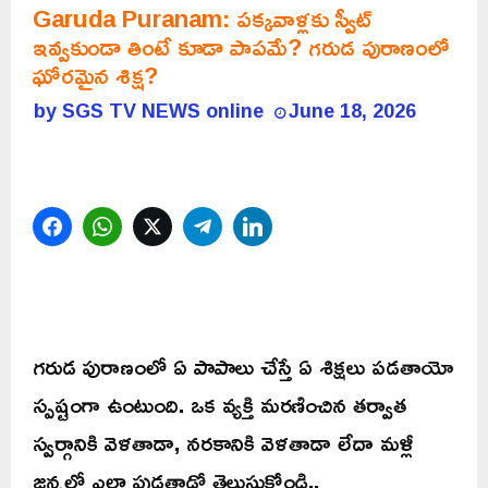
Garuda Puranam: పక్కవాళ్లకు స్వీట్
ఇవ్వకుండా తింటే కూడా పాపమే? గరుడ పురాణంలో
ఘోరమైన శిక్ష?
by
SGS TV NEWS online
June 18, 2026
Facebook
WhatsApp
Twitter
Telegram
LinkedIn
గరుడ పురాణంలో ఏ పాపాలు చేస్తే ఏ శిక్షలు పడతాయో
స్పష్టంగా ఉంటుంది. ఒక వ్యక్తి మరణించిన తర్వాత
స్వర్గానికి వెళతాడా, నరకానికి వెళతాడా లేదా మళ్లీ
జన్మలో ఎలా పుడతాడో తెలుసుకోండి..