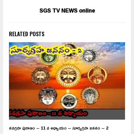
SGS TV NEWS online
RELATED POSTS
నవగ్రహ పురాణం – 11 వ అధ్యాయం – సూర్యగ్రహ జననం – 2
B
మ