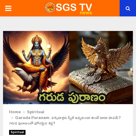
PRIMARY
MENU
Home
Spiritual
Garuda Puranam: పక్కవాళ్లకు స్వీట్ ఇవ్వకుండా తింటే కూడా పాపమే?
గరుడ పురాణంలో ఘోరమైన శిక్ష?
Spiritual