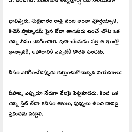
భావిస్తారు. శుక్రవారం రాత్రి వంట అంతా పూర్తయ్యాక,
కిచెన్ ప్లాట్ఫారమ్ పైన లేదా తాగునీరు ఉంచే చోట ఒక
చిన్న దీపం వెలిగించాలి. ఇలా చేయడం వల్ల ఆ ఇంట్లో
ధాన్యానికి, ఆహారానికి ఎప్పటికీ కొరత ఉండదు.
దీపం వెలిగించేటప్పుడు గుర్తుంచుకోవాల్సిన నియమాలు:
దీపాన్ని ఎప్పుడూ నేరుగా నేలపై పెట్టకూడదు. కింద ఒక
చిన్న ప్లేట్ లేదా కనీసం ఆకులు, పువ్వులు ఉంచి దానిపై
ప్రమిదను పెట్టాలి.