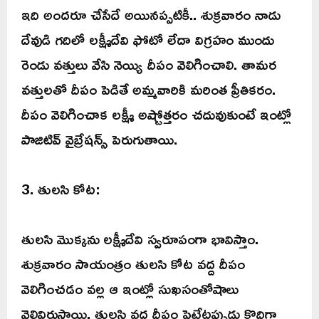
ఇది అందరూ చేసేదే అయినప్పటికీ.. శుక్రవారం నాడు
దేవుడి గదిలో లక్ష్మీదేవి ఫోటో లేదా విగ్రహం ముందు
రెండు వత్తులు వేసి నెయ్యి దీపం వెలిగించాలి. తామర
వత్తులతో దీపం పెడితే అమ్మవారికి మరింత ప్రీతికరం.
దీపం వెలిగించాక లక్ష్మీ అష్టోత్తరం చదువుకుంటే ఇంట్లో
పాజిటివ్ వైబ్రేషన్స్ పెరుగుతాయి.
3. తులసి కోట:
తులసి మొక్కను లక్ష్మీదేవి స్వరూపంగా భావిస్తాం.
శుక్రవారం సాయంత్రం తులసి కోట వద్ద దీపం
వెలిగించడం వల్ల ఆ ఇంట్లో సుఖసంతోషాలు
వెల్లివిరుస్తాయి. తులసి వద్ద దీపం పెట్టేటప్పుడు కొద్దిగా