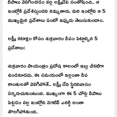
దీపాలు వెలిగించడం వల్ల లక్ష్మీదేవి సంతోషించి.. ఆ
ఇంట్లోకి ప్రవేశిస్తుందని నమ్ముతారు. మరి ఇంట్లోని ఆ 5
ముఖ్యమైన ప్రదేశాలు ఏంటో ఇప్పుడు తెలుసుకుందాం.
లక్ష్మీ కటాక్షం కోసం శుక్రవారం దీపం పెట్టాల్సిన 5
ప్రదేశాలు:
శుక్రవారం సాయంత్రం ప్రదోష కాలంలో ఇల్లు చీకటిగా
ఉండకూడదు. ఈ సమయంలో ఇల్లంతా దీప
కాంతులతో వెలిగిపోతే.. లక్ష్మీ దేవి స్థిరనివాసం
ఏర్పరుచుకుంటుంది. ముఖ్యంగా ఈ 5 చోట్ల దీపాలు
పెట్టడం వల్ల ఇంట్లోని నెగటివ్ ఎనర్జీ అంతా
తొలగిపోతుంది.