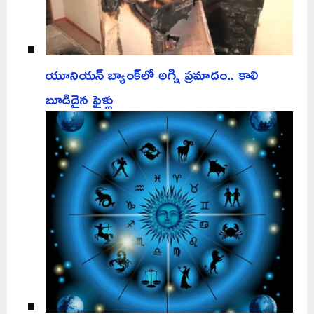
యూనియన్ బ్యాంక్‌లో అగ్ని ప్రమాదం.. కాలి
బూడిదైన ఫైళ్లు