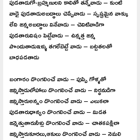
పుడతాడుగో-బ్రహ్మణులని కాలితో తన్నేవాడు – కుంటి
వాడై పుడతాడుఅబద్ధాలు చెప్పేవాడు – స్పష్టమైన వాక్కు
లేని జన్మఅబద్ధాలు వినేవాడు – చెవిటివాడిగా
పుడతారువిషం పెట్టేవాడు – ఉన్మత్త జన్మ
పొందుతాడుఇళ్ళు తగలేబెట్టే వాడు – బట్టతలతో
బాధపడతాడు
బంగారం దొంగలించే వాడు – పుప్పి గోళ్ళతో
జన్మిస్తాడులోహాలు దొంగలించే వాడు – నిర్ధనుడిగా
జన్మిస్తారుఅన్నం దొంగలించే వాడు – ఎలుకలా
పుడతారుధాన్యం దొంగలించే వాడు – మిడత
జన్మెత్తుతారునీళ్లు దొంగలించే వాడు – చాతకపక్షిలా
జన్మిస్తారుకూరలు,ఆకులు దొంగలించే వాడు – నెమలి