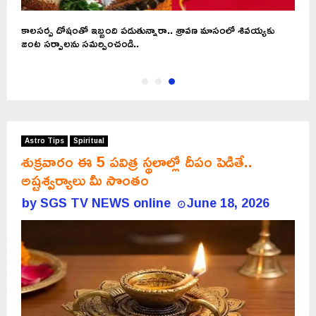
కాలసర్ప దోషంతో ఇబ్బంది పడుతున్నారా.. శ్రావణ మాసంలో శివయ్యకు
జంట సర్పాలను సమర్పించండి..
Astro Tips
Spiritual
శుక్రవారం ఈ 5 పవిత్ర స్థలాల్లో దీపం పెడితే..
అష్టశ్వర్యాలు మీ సొంతం
by
SGS TV NEWS online
June 18, 2026