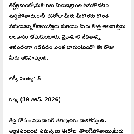
తీర్చేక్రమంలో,మీకొరకు మీరువిశ్రాంతి తీసుకోవటం
మర్చిపోతారు.కానీ ఈరోజు మీరు మీకొరకు కొంత
సమయాన్నికేటాయిస్తారు మరియు మీరు కొత్త అలవాట్లను
అలవాటు చేసుకుంటారు. వైవాహిక జీవితాన్ని
ఆనందంగా గడపడం ఎంత బాగుంటుందో ఈ రోజు
మీకు తెలిసొస్తుంది.
లక్కీ సంఖ్య: 5
కన్య (19 జూన్, 2026)
తీవ్ర కోపం వివాదాలకి తగువులకు దారితీస్తుంది.
ఆర్థికసంబంధ సమస్యలు ఈరోజు తొలగిపోతాయి,మీరు