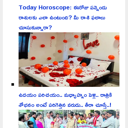
Today Horoscope: ఈరోజు పన్నెండు
రాశులకు ఎలా ఉంటుంది? మీ రాశి ఫలాలు
చూసుకున్నారా?
ఉదయం పరిచయం.. మధ్యాహ్నం పెళ్లి.. రాత్రికి
శోభనం అంటే పరిగెత్తిన వరుడు.. తీరా చూస్తే..!