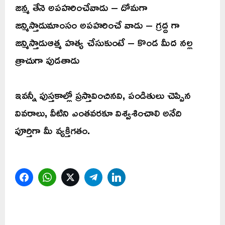
జన్మ తేనె అపహరించేవాడు – దోమగా
జన్మిస్తాడుమాంసం అపహరించే వాడు – గ్రద్ద గా
జన్మిస్తాడుఆత్మ హత్య చేసుకుంటే – కొండ మీద నల్ల
త్రాచుగా పుడతాడు
ఇవన్నీ పుస్తకాల్లో ప్రస్తావించినవి, పండితులు చెప్పిన
వివరాలు, వీటిని ఎంతవరకూ విశ్వశించాలి అనేది
పూర్తిగా మీ వ్యక్తిగతం.
Facebook
WhatsApp
Twitter
Telegram
LinkedIn