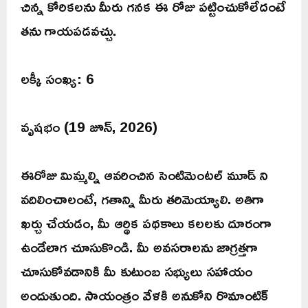
చిన్న కోరికలను మీరు గనక ఈ రోజు పట్టించుకోలేదంటే
తను గాయపడవచ్చు.
లక్కీ సంఖ్య: 6
వృషభం (19 జూన్, 2026)
ఈరోజు మిమ్మల్ని ఆవరించిన సెంటిమెంటల్ మూడ్ ని
వదిలించాలంటే, గతాన్ని మీరు తరిమెయ్యాలి. అతిగా
ఖర్చు చేయడం, మీ ఆర్థిక పథకాలు కలలకు దూరంగా
ఉండేలాగ చూసుకొండి. మీ అవసరాలను జాగ్రత్తగా
చూసుకోవడానికి మీ కుటుంబ సభ్యులు సహాయం
అందుతుంది. సాయంత్రం వేళకి అనుకోని రొమాంటిక్