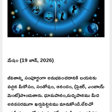
మేషం (19 జూన్, 2026)
జీవితాన్ని సంపూర్ణంగా అనుభవించడానికి బయటకు
వచ్చిన మీకోసం, సంతోషం, ఆనందం, (ప్లెజర్, ఎంజాయ్
మెంట్)పొందుతారు. ధూమపానం,మద్యపానము మీద
అనవసరముగా ఖర్చుపెట్టటము మానుకోండి.లేనిచో