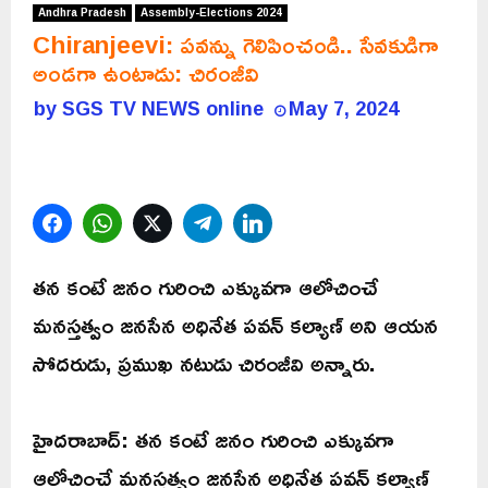
Andhra Pradesh
Assembly-Elections 2024
Chiranjeevi: పవన్ను గెలిపించండి.. సేవకుడిగా
అండగా ఉంటాడు: చిరంజీవి
by
SGS TV NEWS online
May 7, 2024
Facebook
WhatsApp
Twitter
Telegram
LinkedIn
తన కంటే జనం గురించి ఎక్కువగా ఆలోచించే
మనస్తత్వం జనసేన అధినేత పవన్ కల్యాణ్ అని ఆయన
సోదరుడు, ప్రముఖ నటుడు చిరంజీవి అన్నారు.
హైదరాబాద్: తన కంటే జనం గురించి ఎక్కువగా
ఆలోచించే మనస్తత్వం జనసేన అధినేత పవన్ కల్యాణ్