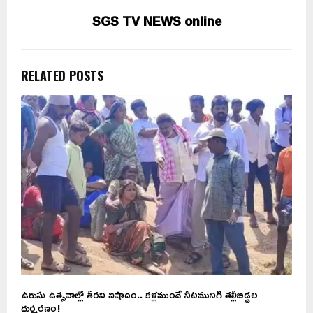
SGS TV NEWS online
RELATED POSTS
ఉరుసు ఉత్సవాల్లో తీరని విషాదం.. కళ్లముందే నీటమునిగి తల్లీబిడ్డల
దుర్మరణం!