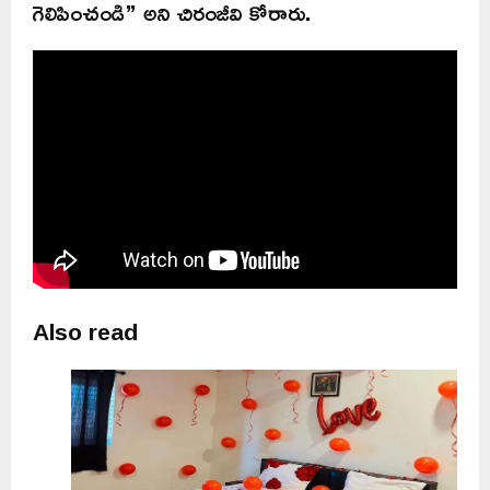
గెలిపించండి” అని చిరంజీవి కోరారు.
Also read