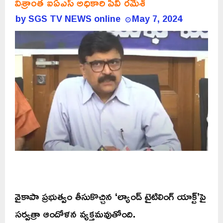
విశ్రాంత ఐఏఎస్ అధికారి పీవీ రమేశ్
by
SGS TV NEWS online
May 7, 2024
వైకాపా ప్రభుత్వం తీసుకొచ్చిన ‘ల్యాండ్ టైటిలింగ్ యాక్ట్’పై
సర్వత్రా ఆందోళన వ్యక్తమవుతోంది.