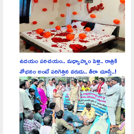
ఉదయం పరిచయం.. మధ్యాహ్నం పెళ్లి.. రాత్రికి
శోభనం అంటే పరిగెత్తిన వరుడు.. తీరా చూస్తే..!