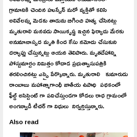
గ్రామానికి చెందిన హుస్సేన్ మరో వ్యక్తితో కలిసి
అలివేలమ్మ మెడకు తాడును బిగించి హత్య చేసినట్లు
మృతురాలి మనవడు సాయికృష్ణ ఇచ్చిన ఫిర్యాదు మేరకు
అనుమానాస్పద మృతి కింద కేసు నమోదు చేసుకుని
దర్యాప్తు చేస్తున్నట్లు ఆయన తెలిపారు. మృతదేహాన్ని
పోస్టుమార్టం నిమిత్తం కోదాడ ప్రభుత్వాసుపత్రికి
తరలించినట్లు ఎస్సై పేర్కొన్నారు. మృతురాలి కుమారుడు
రాంబాబు మహాత్మాగాంధీ జాతీయ ఉపాధి పథకంలో
ఫీల్డ్ అసిస్టెంట్ గా పనిచేస్తుండగా కోడలు రాధ గ్రామంలో
అంగన్వాడీ టీచర్ గా విధులు నిర్వర్తిస్తున్నారు.
Also read