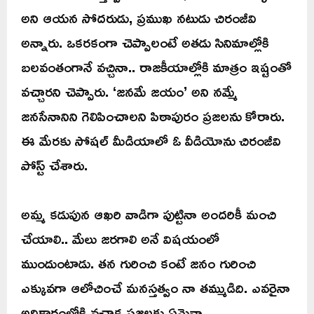
అని ఆయన సోదరుడు, ప్రముఖ నటుడు చిరంజీవి
అన్నారు. ఒకరకంగా చెప్పాలంటే అతడు సినిమాల్లోకి
బలవంతంగానే వచ్చినా.. రాజకీయాల్లోకి మాత్రం ఇష్టంతో
వచ్చారని చెప్పారు. ‘జనమే జయం’ అని నమ్మే
జనసేనానిని గెలిపించాలని పిఠాపురం ప్రజలను కోరారు.
ఈ మేరకు సోషల్ మీడియాలో ఓ వీడియోను చిరంజీవి
పోస్ట్ చేశారు.
అమ్మ కడుపున ఆఖరి వాడిగా పుట్టినా అందరికీ మంచి
చేయాలి.. మేలు జరగాలి అనే విషయంలో
ముందుంటాడు. తన గురించి కంటే జనం గురించి
ఎక్కువగా ఆలోచించే మనస్తత్వం నా తమ్ముడిది. ఎవరైనా
అధికారంలోకి వచ్చాక ప్రజలకు ఏమైనా