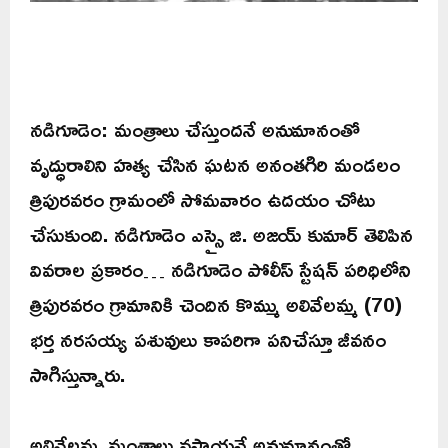
నడిగూడెం: మంత్రాలు చేస్తుందనే అనుమానంతో
వృద్ధురాలిని హత్య చేసిన ఘటన అనంతగిరి మండలం
త్రిపురవరం గ్రామంలో సోమవారం ఉదయం చోటు
చేసుకుంది. నడిగూడెం ఎస్సై జి. అజయ్ కుమార్ తెలిపిన
వివరాల ప్రకారం… నడిగూడెం పోలీస్ స్టేషన్ పరిధిలోని
త్రిపురవరం గ్రామానికి చెందిన కొమ్ము అలివేలమ్మ (70)
భర్త నరసయ్య పశువులు కాపరిగా పనిచేస్తూ జీవనం
సాగిస్తున్నారు.
అలివేలమ్మ మంత్రాలు వస్తాయనే అనుమానంతో