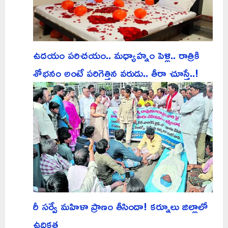
ఉదయం పరిచయం.. మధ్యాహ్నం పెళ్లి.. రాత్రికి
శోభనం అంటే పరిగెత్తిన వరుడు.. తీరా చూస్తే..!
రీ సర్వే మహిళా ప్రాణం తీసిందా! కర్నూలు జిల్లాలో
ఉద్రిక్తత