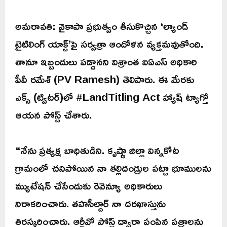
అమరావతి: వైకాపా ప్రభుత్వం తీసుకొచ్చిన ‘ల్యాండ్
టైటిలింగ్ యాక్ట్’పై సర్వత్రా ఆందోళన వ్యక్తమవుతోంది.
తానూ ఇబ్బందులు పడ్డానని విశ్రాంత ఐఏఎస్ అధికారి
పీవీ రమేశ్ (PV Ramesh) తెలిపారు. ఈ మేరకు
ఎక్స్ (ట్విటర్)లో #LandTitling Act హ్యాష్ ట్యాగ్తో
ఆయన పోస్ట్ చేశారు.
“నేను ప్రత్యక్ష బాధితుడిని. కృష్ణా జిల్లా విన్నకోట
గ్రామంలో చనిపోయిన నా తల్లిదండ్రుల పట్టా భూములను
మ్యుటేషన్ చేసేందుకు రెవెన్యూ అధికారులు
నిరాకరించారు. తహసీల్దార్ నా దరఖాస్తును
తిరస్కరించారు. ఆర్డీవో పోస్ట్ ద్వారా పంపిన పత్రాలను