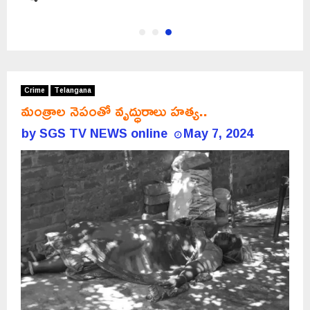
Crime
Telangana
మంత్రాల నెపంతో వృద్ధురాలు హత్య..
by
SGS TV NEWS online
May 7, 2024