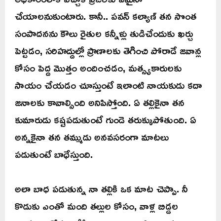
చేయాలనుకుంటారు. కానీ.. పవన్ కల్యాణ్ తన సొంత
సంపాదనను కౌలు రైతుల కన్నీళ్లు తుడిచేందుకు ఖర్చు
పెట్టడం, సరిహద్దుల్లో ప్రాణాలకు తెగించి పోరాడే జవాన్ల
కోసం పెద్ద మొత్తం అందించడం, మత్స్యకారులకు
సాయం చేయడం చూస్తుంటే ఇలాంటి నాయకుడు కదా
జనాలకు కావాల్సింది అనిపిస్తోంది. ఏ తల్లికైనా తన
కుమారుడు కష్టపడుతుంటే గుండె తరుక్కుపోతుంది. ఏ
అన్నకైనా తన తమ్ముడు అనవసరంగా మాటలు
పడుతుంటే బాధేస్తుంది.
అలా బాధ పడుతున్న నా తల్లికి ఒక మాట చెప్పా. నీ
కొడుకు ఎంతో మంది తల్లుల కోసం, వాళ్ల బిడ్డల