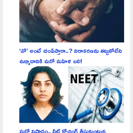
‘నో’ అంటే చంపేస్తారా..? నిరాకరణను తట్టుకోలేని
ఉన్మాదానికి మరో మహిళ బలి!
మరో విషాదం.. నీట్ కోచింగ్ తీసుకుంటున్న