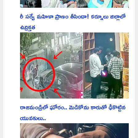
రీ సర్వే మహిళా ప్రాణం తీసిందా! కర్నూలు జిల్లాలో
ఉద్రిక్తత
రాజమండ్రిలో ఘోరం.. మెడికోను కారుతో ఢీకొట్టిన
యువకులు..