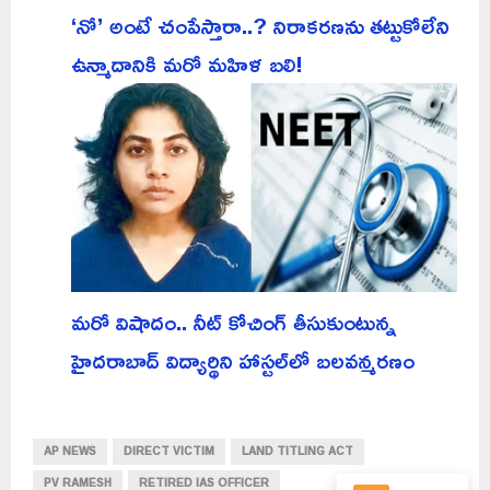
‘నో’ అంటే చంపేస్తారా..? నిరాకరణను తట్టుకోలేని
ఉన్మాదానికి మరో మహిళ బలి!
మరో విషాదం.. నీట్ కోచింగ్ తీసుకుంటున్న
హైదరాబాద్ విద్యార్థిని హాస్టల్‌లో బలవన్మరణం
AP NEWS
DIRECT VICTIM
LAND TITLING ACT
PV RAMESH
RETIRED IAS OFFICER