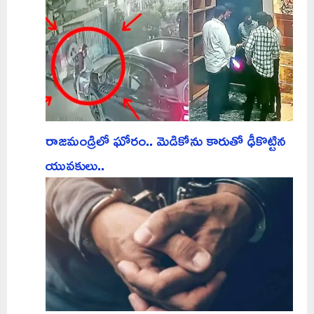
రాజమండ్రిలో ఘోరం.. మెడికోను కారుతో ఢీకొట్టిన
యువకులు..