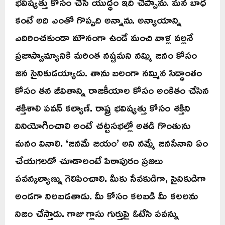
భవిష్యత్తు కోసం చేసే యుద్ధం ఇది చెప్పాను. మన బాధ
కంటే అది ఎంతో గొప్పది అన్నాను. అన్యాయాన్ని
ఎదిరించకుండా మౌనంగా ఉండే మంచి వాళ్ల వల్లనే
ప్రజాస్వామ్యానికి మరింత నష్టమని నమ్మి జనం కోసం
జన సైనికుడయ్యాడు. తాను బలంగా నమ్మిన సిద్ధాంతం
కోసం తన జీవితాన్ని రాజకీయాల కోసం అంకితం చేసిన
శక్తిశాలి పవన్ కల్యాణ్. రాష్ట్ర భవిష్యత్తు కోసం శక్తిని
వినియోగించాలి అంటే చట్టసభల్లో అతడి గొంతును
మనం వినాలి. ‘జనమే జయం’ అని నమ్మే జనసేనాని ఏం
చేయగలడో చూడాలంటే పిఠాపురం ప్రజలు
పవన్కల్యాణ్ను గెలిపించాలి. మీకు సేవకుడిగా, సైనికుడిగా
అండగా నిలబడతాడు. మీ కోసం కలబడి మీ కలలను
నిజం చేస్తాడు. గాజు గ్లాసు గుర్తుపై ఓటేసి పవన్ను