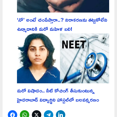
‘నో’ అంటే చంపేస్తారా..? నిరాకరణను తట్టుకోలేని
ఉన్మాదానికి మరో మహిళ బలి!
మరో విషాదం.. నీట్ కోచింగ్ తీసుకుంటున్న
హైదరాబాద్ విద్యార్థిని హాస్టల్‌లో బలవన్మరణం
Facebook
WhatsApp
Twitter
Telegram
LinkedIn