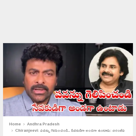
Home
Andhra Pradesh
Chiranjeevi: పవన్ను గెలిపించండి.. సేవకుడిగా అండగా ఉంటాడు: చిరంజీవి