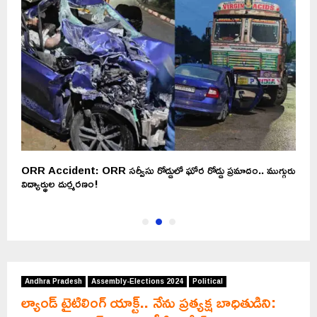
ORR Accident: ORR సర్వీసు రోడ్డులో ఘోర రోడ్డు ప్రమాదం.. ముగ్గురు
మ
విద్యార్థుల దుర్మరణం!
బ
Andhra Pradesh
Assembly-Elections 2024
Political
ల్యాండ్ టైటిలింగ్ యాక్ట్.. నేను ప్రత్యక్ష బాధితుడిని: