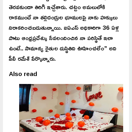
తెరవకుండా తిరిగి ఇచ్చేశారు. చట్టం అమలులోకి
రాకముందే నా తల్లిదండ్రుల భూములపై నాకు హక్కులు
నిరాకరించబడుతున్నాయి. ఐఏఎస్ అధికారిగా 36 ఏళ్ల
పాటు ఆంధ్రప్రదేశ్కు సేవలందించిన నా పరిస్థితే ఇలా
ఉంటే.. సామాన్య రైతుల దుస్థితిని ఊహించలేం” అని
పీవీ రమేశ్ పేర్కొన్నారు.
Also read