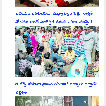
ఉదయం పరిచయం.. మధ్యాహ్నం పెళ్లి.. రాత్రికి
శోభనం అంటే పరిగెత్తిన వరుడు.. తీరా చూస్తే..!
రీ సర్వే మహిళా ప్రాణం తీసిందా! కర్నూలు జిల్లాలో
ఉద్రిక్తత