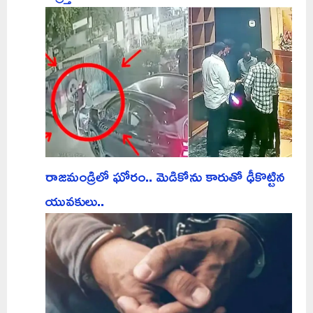
రాజమండ్రిలో ఘోరం.. మెడికోను కారుతో ఢీకొట్టిన
యువకులు..