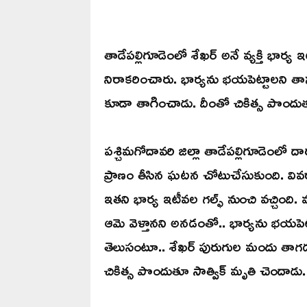
తాడేపల్లిగూడెంలో శేఖర్ అనే వ్యక్తి భార్య 
నిరాకరించారు. భార్యను భయపెట్టాలని తా
కూడా తాగించాడు. దీంతో చికిత్స పొందుత
పశ్చిమగోదావరి జిల్లా తాడేపల్లిగూడెంలో 
ప్రాణం తీసిన ఘటన చోటుచేసుకుంది. వివరాల్ల
ఇతని భార్య ఇటీవల గల్ఫ్ నుంచి వచ్చింది. 
ఆమె వెళ్తానని అనడంతో.. భార్యను భయపెట్
తెలుసంటూ.. శేఖర్‌ పురుగుల మందు తాగడ
చికిత్స పొందుతూ సాత్విక్ మృతి చెందాడు. 