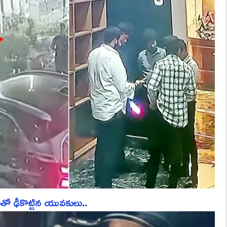
తో ఢీకొట్టిన యువకులు..