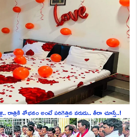
ాత్రికి శోభనం అంటే పరిగెత్తిన వరుడు.. తీరా చూస్తే..!