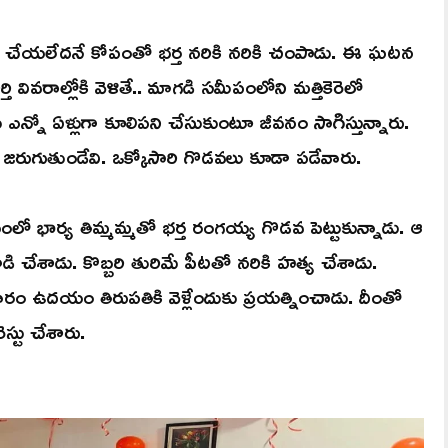
 చేయలేదనే కోపంతో భర్త నరికి నరికి చంపాడు. ఈ ఘటన
్తి వివరాల్లోకి వెళితే.. మాగడి సమీపంలోని మత్తికెరెలో
న్నో ఏళ్లుగా కూలిపని చేసుకుంటూ జీవనం సాగిస్తున్నారు.
ు జరుగుతుండేవి. ఒక్కోసారి గొడవలు కూడా పడేవారు.
ో భార్య తిమ్మమ్మతో భర్త రంగయ్య గొడవ పెట్టుకున్నాడు. ఆ
ి చేశాడు. కొబ్బరి తురిమే పీటతో నరికి హత్య చేశాడు.
ారం ఉదయం తిరుపతికి వెళ్లేందుకు ప్రయత్నించాడు. దీంతో
్టు చేశారు.