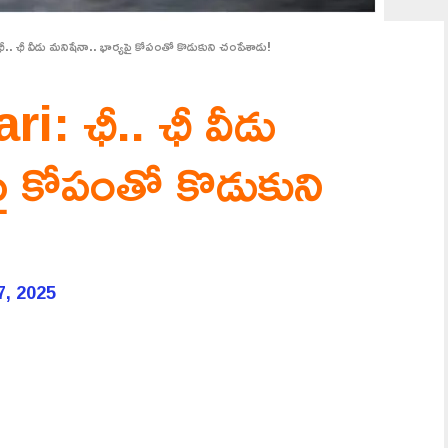
ఛీ వీడు మనిషేనా.. భార్యపై కోపంతో కొడుకుని చంపేశాడు!
: ఛీ.. ఛీ వీడు
పై కోపంతో కొడుకుని
7, 2025