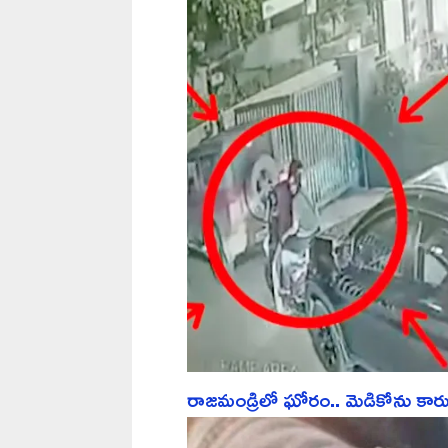
రాజమండ్రిలో ఘోరం.. మెడికోను కారు