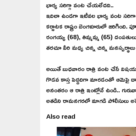
భార్య సరిగ్గా వంట చేయలేదని..
ఇదిలా ఉండగా ఇటీవల భార్య వంట సరిగా
కర్ణాటక రాష్ట్రం బెంగళూరులో జరిగింది. పూర
రంగయ్య (68), తిమ్మమ్మ (65) దంపతులు ఎ
తరచూ వీరి మధ్య చిన్న చిన్న మనస్పర్థాల
అయితే బుధవారం రాత్రి వంట చేసే విషయంల
గొడవ కాస్త పెద్దదిగా మారడంతో ఆమెపై దాడ
అనంతరం ఆ రాత్రి ఇంట్లోనే ఉండి.. గురువ
అతడిని రామనగరలో మాగడి పోలీసులు అరెస
Also read