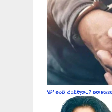
‘నో’ అంటే చంపేస్తారా..? నిరాకరణన