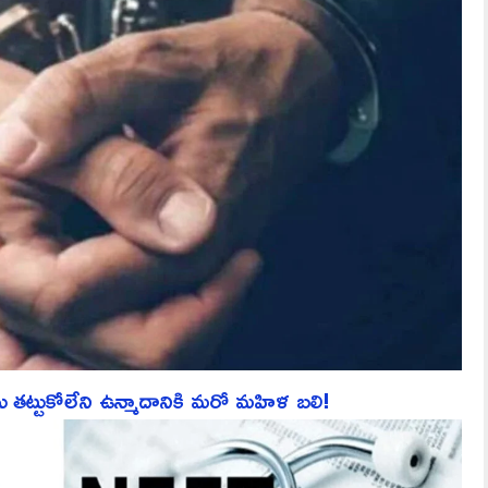
ు తట్టుకోలేని ఉన్మాదానికి మరో మహిళ బలి!