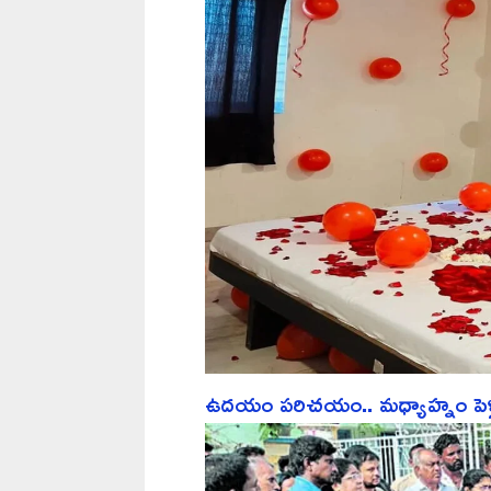
ఉదయం పరిచయం.. మధ్యాహ్నం పెళ్లి.. ర