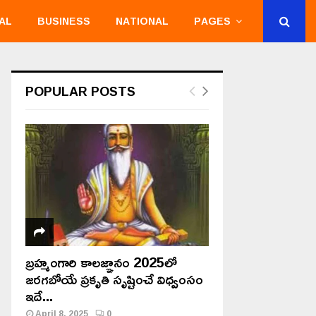
AL
BUSINESS
NATIONAL
PAGES
POPULAR POSTS
బ్రహ్మంగారి కాలజ్ఞానం 2025లో
జరగబోయే ప్రకృతి సృష్టించే విధ్వంసం
ఇదే...
April 8, 2025
0