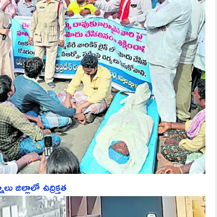
ు జిల్లాలో ఉద్రిక్తత