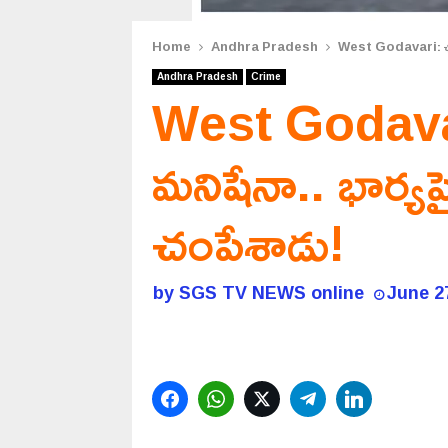
Home
Andhra Pradesh
West Godavari: ఛీ.. 
Andhra Pradesh
Crime
West Godavari
మనిషేనా.. భార్య
చంపేశాడు!
by
SGS TV NEWS online
June 2
Facebook
WhatsApp
Twitter
Telegram
LinkedIn