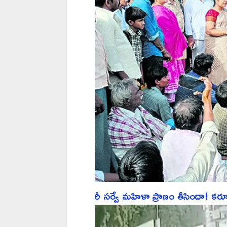
రీ సర్వే మహిళా ప్రాణం తీసిందా! కర్నూల