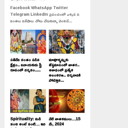
Facebook WhatsApp Twitter
Telegram LinkedIn ప్రపంచంలో ఎక్కడ ఏ
వింతలు విశేషాలు చోటు చేసుకున్నా వెంటనే...
సతీదేవి దంతం పడిన
మావూళ్ళమ్మకు
క్షేత్రం.. వినాయకుడు స్త్రీ
జేష్ఠమాసంలో జాతర..
రూపంలో దర్శనం.....
ఆశాఢంలో ప్రత్యేక
అలంకరణ.. దర్శనానికి
పోటెత్తిన...
Spirituality: మడి
నేటి జాతకములు…15
వంట అంటే ఏంటి… ఇది
మే, 2024