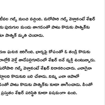
ఇటీవల గల్ఫ్ నుంచి వచ్చింది. మరోసారి గల్ఫ్ వెళ్తానంటే శేఖర్
ను పురుగుల మందు తాగడంతో పాటు కొడుకు సాత్విక్‌కు
ూ సాత్విక్ మృతి చెందాడు.
దారుణ ఘటన జరిగింది. భార్యపై కోపంతో ఓ తండ్రి కొడుకు
ోకి వెళ్తే తాడేపల్లిగూడెంలో శేఖర్ అనే వ్యక్తి ఉంటున్నాడు.
మరోసారి గల్ఫ్ వెళ్తానంటే శేఖర్ నిరాకరించారు. ఎలాగైనా
టాలని కొడుకుని బలి చేశాడు. నిన్ను ఎలా ఆపాలో
ంతో పాటు కొడుకు సాత్విక్‌కు కూడా తాగించాడు. దీంతో
ప్రస్తుతం శేఖర్ పరిస్థితి కూడా విషమంగా ఉంది.