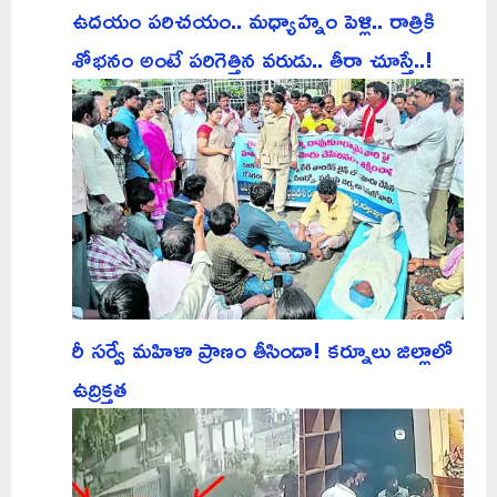
ఉదయం పరిచయం.. మధ్యాహ్నం పెళ్లి.. రాత్రికి
శోభనం అంటే పరిగెత్తిన వరుడు.. తీరా చూస్తే..!
రీ సర్వే మహిళా ప్రాణం తీసిందా! కర్నూలు జిల్లాలో
ఉద్రిక్తత