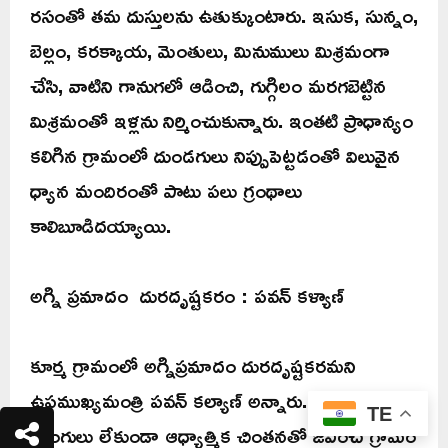
రసంతో తమ దుస్తులను ఉతుక్కుంటారు. ఇసుక, సున్నం,
బెల్లం, కరక్కాయ, మెంతులు, మినుములు మిశ్రమంగా
చేసి, వాటిని గానుగలో ఆడించి, గుగ్గిలం మరగబెట్టిన
మిశ్రమంతో ఇళ్లను నిర్మించుకున్నారు. ఇంతటి ప్రాధాన్యం
కలిగిన గ్రామంలో దుండగులు నిప్పుపెట్టడంతో విలువైన
ధ్యాన మందిరంతో పాటు పలు గ్రంథాలు
కాలిబూడిదయ్యాయి.
అగ్ని ప్రమాదం దురదృష్టకరం : పవన్ కళ్యాణ్
కూర్మ గ్రామంలో అగ్నిప్రమాదం దురదృష్టకరమని
ఉపముఖ్యమంత్రి పవన్‌ కల్యాణ్ అన్నారు. ఆధునిక
TE
హంగులు లేకుండా ఆధ్యాత్మిక చింతనతో జీవించే గ్రామం