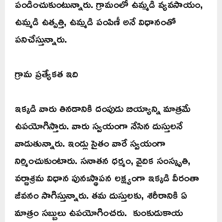
పండించుకుంటున్నారు. గ్రామంలో ఉమ్మడి వ్యవసాయం,
ఉమ్మడి ఉత్పత్తి, ఉమ్మడి పంపిణీ అనే విధానంతో
పనిచేస్తున్నారు.
గ్రామ ప్రత్యేకత ఇది
ఇక్కడి వారు తినడానికి దంపుడు బియ్యాన్ని మాత్రమే
ఉపయోగిస్తారు. వారు స్వయంగా నేసిన దుస్తులనే
వాడుతున్నారు. ఇండ్లు సైతం వారే స్వయంగా
నిర్మించుకుంటారు. సనాతన ధర్మం, వైదిక సంస్కృతి,
వర్ణాశ్రమ విధాన పునఃస్థాపన లక్ష్యంగా ఇక్కడి వీరంతా
జీవనం సాగిస్తున్నారు. తమ దుస్తులకు, శరీరానికి ఏ
మాత్రం సబ్బులు ఉపయోగించరు. కుంకుడుకాయ