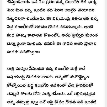
చేస్తుండేవారు. ఒక నెల క్రితం చిన్న కంబగిరి తన భార్య
పేరు మీద ఉన్న ఇంటిని తన పేరిట రిజిస్టర్ చేయాలని
పట్టుదలగా ఉండేవాడు. ఈ విషయంపై అతను తన అన్న
పెద్ద కంబగిరితో తరచూ గొడవ పడుతున్నాడు. ఇంటి
మీద హక్కు కావాలనే కోణంలో.. అతని ప్రవర్తన మరింత
దుర్మార్గంగా మారింది. చివరికి ఈ గొడవ అతని ప్రాణాల
మీదకు తీసుకొచ్చింది
రాత్రి మద్యం సేవించిన చిన్న కంబగిరి మళ్లీ అదే
విషయంపై గొడవకు దిగాడు. అప్పటికే మనోధైర్యం
కోల్పోయిన పెద్ద కంబగిరి ఆవేశంలో వేట కొడవలితో
తమ్ముడి గొంతు కోసి హత్య చేశాడు. ఒకే తల్లిదండ్రులైన
అన్న తమ్ముళ్లు ఇల్లు అనే ఆస్తి కోసం గొడవ పడి ఇంతటి