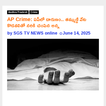
Andhra Pradesh
Crime
AP Crime: ఏపీలో దారుణం.. తమ్ముణ్ణి వేట
కొడవలితో నరికి చంపిన అన్న
by
SGS TV NEWS online
June 14, 2025