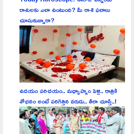
రాశులకు ఎలా ఉంటుంది? మీ రాశి ఫలాలు
చూసుకున్నారా?
ఉదయం పరిచయం.. మధ్యాహ్నం పెళ్లి.. రాత్రికి
శోభనం అంటే పరిగెత్తిన వరుడు.. తీరా చూస్తే..!