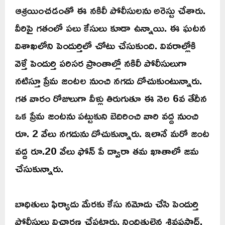
ఆశ్రయించడంతో ఈ నకిలీ పోలీసులను అరెస్టు చేశారు.
వీరిపై గతంలో పలు కేసులు కూడా ఉన్నాయి. ఈ ఘటన
విశాఖలోని పెందుర్తిలో చోటు చేసుకుంది. వివరాల్లోకి
వెళ్తే పెందుర్తి పరిసర ప్రాంతాల్లో నకిలీ పోలీసులుగా
నటిస్తూ ప్రేమ జంటల నుంచి నగదు దోచుకుంటున్నారు.
గత వారం రోజులుగా వీళ్లు తిరుగుతూ ఈ నెల 6వ తేదీన
ఒక ప్రేమ జంటను పట్టుకుని బెదిరించి వారి వద్ద నుంచి
రూ. 2 వేలు నగదును దోచుకున్నారు. ఇలానే మరో జంట
వద్ద రూ.20 వేలు ఫోన్ పే ద్వారా తమ ఖాతాలో జమ
చేసుకున్నారు.
బాధితులు ఫిర్యాదు మేరకు కేసు నమోదు చేసి పెందుర్తి
పోలీసులు విచారణ చేపట్టారు. నిందితులైన శివప్రసాద్,