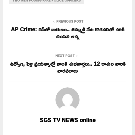
TWO MEN POSING FAKE POLICE OFFICERS
PREVIOUS POST
AP Crime: ఏపీలో దారుణం.. తమ్ముణ్ణి వేట కొడవలితో నరికి
చంపిన అన్న
NEXT POST
ఉద్యోగ, పెళ్లి ప్రయత్నాల్లో వారికి శుభవార్తలు.. 12 రాశుల వారికి
వారఫలాలు
SGS TV NEWS online