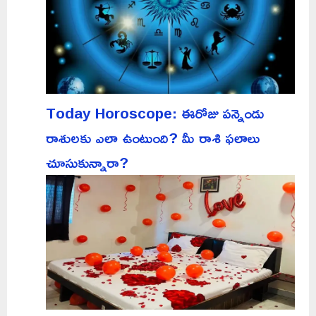
Today Horoscope: ఈరోజు పన్నెండు
రాశులకు ఎలా ఉంటుంది? మీ రాశి ఫలాలు
చూసుకున్నారా?