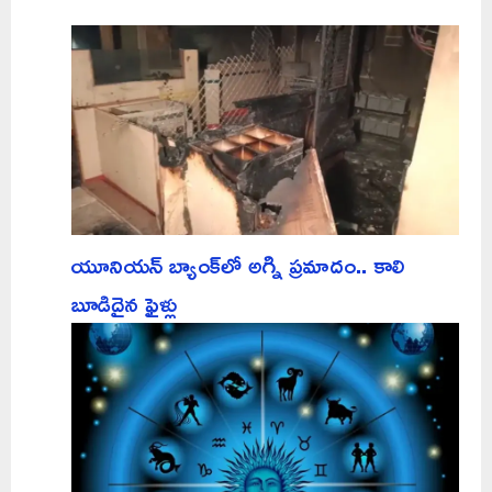
యూనియన్ బ్యాంక్‌లో అగ్ని ప్రమాదం.. కాలి
బూడిదైన ఫైళ్లు