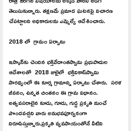
రాత్రి జరిగిన విషయాలను అక్కడి వారిని అడిగి
తెలుసుకున్నారు. తక్షణమే ప్రమాద ఘటనపై విచారణ
చేపట్టాలని అధికారులను ఎమ్మెల్యే ఆదేశించారు.
2018 లో గ్రామం ఏర్పాటు
ఇస్కాన్‌కు చెందిన భక్తివేదాంతస్వామి ప్రభుపాదుల
ఆదేశాలతో 2018 జులైలో భక్తివికాస్‌స్వామి
సారథ్యంలో ఈ కూర్మ గ్రామాన్ని ఏర్పాటు చేశారు. సరళ
జీవనం, ఉన్నత చింతనం ఈ గ్రామ విధానం.
అత్యవసరాలైన కూడు, గూడు, గుడ్డ ప్రకృతి నుంచే
పొందవచ్చని వారు అనుభవపూర్వకంగా
నిరూపిస్తున్నారు.ప్రకృతి వ్యవసాయంతోనే వీటిని