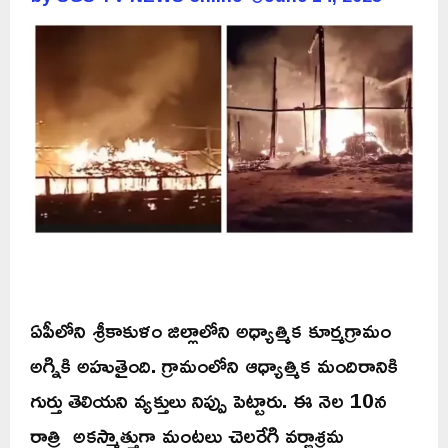
ఏపీలోని శ్రీకాకుళం జిల్లాలోని అధ్యాత్మిక కూర్మగ్రామం
అగ్నికి అహుతైంది. గ్రామంలోని ఆధ్యాత్మిక మందిరానికి
గుర్తు తెలియని వ్యక్తులు నిప్పు పెట్టారు. ఈ నెల 10న
రాత్రి అకస్మాత్తుగా మంటలు చెలరేగి వర్ణాశ్రమ