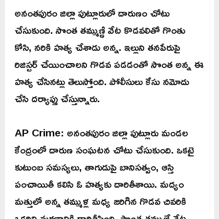
అనంతపురం జిల్లా పుట్లూరులో దారుణం చోటు
చేసుకుంది. సొంత తమ్ముణ్ణి వేట కొడవలితో గొంతు
కోసి, నరికి హత్య చేశాడు అన్న. ఇల్లుని తనపేరుపై
రిజిస్టర్‌ చేయించాలని గొడవ పడడంతో సొంత అన్న ఈ
హత్య చేసినట్లు తెలుస్తోంది. పోలీసులు కేసు నమోదు
చేసి దర్యాప్తు చేస్తున్నారు.
AP Crime: అనంతపురం జిల్లా పుట్లూరు మండల
కేంద్రంలో దారుణ సంఘటన చోటు చేసుకుంది. ఒకటై
కుటుంబ సమస్యలు, తాగుడుపై బానిసత్వం, ఆస్తి
పంచాయితీ కలిసి ఓ హత్యకు దారితీశాయి. మద్యం
మత్తులో అన్న తమ్ముళ్ల మధ్య జరిగిన గొడవ చివరికి
ఒకరిని మరణానికి దారితీసింది. సొంత తమ్ముణ్ణే వేట