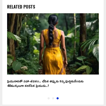
RELATED POSTS
ప్రియురాలితో సహా-జీవనం.. చేసిన తప్పును కప్పపుచ్చుకునేందుకు
40ముక్కలుగా నరికేసిన ప్రియుడు..!