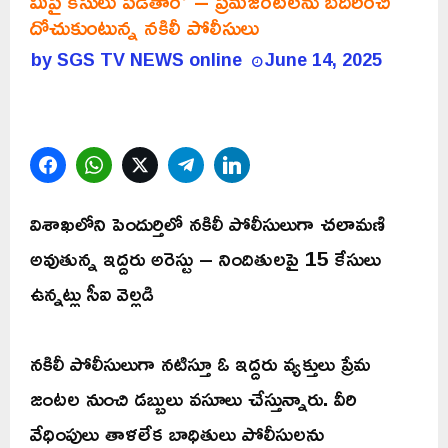
మీపై కేసులు పెడతాం’ – ప్రేమజంటలను బెదిరించి
దోచుకుంటున్న నకిలీ పోలీసులు
by
SGS TV NEWS online
June 14, 2025
Facebook
WhatsApp
Twitter
Telegram
LinkedIn
విశాఖలోని పెందుర్తిలో నకిలీ పోలీసులుగా చలామణి
అవుతున్న ఇద్దరు అరెస్టు – నిందితులపై 15 కేసులు
ఉన్నట్లు సీఐ వెల్లడి
నకిలీ పోలీసులుగా నటిస్తూ ఓ ఇద్దరు వ్యక్తులు ప్రేమ
జంటల నుంచి డబ్బులు వసూలు చేస్తున్నారు. వీరి
వేధింపులు తాళలేక బాధితులు పోలీసులను