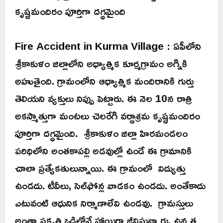
కృష్ణమందిరం పూర్తిగా దగ్ధమైంది
Fire Accident in Kurma Village : ఏపీలోని
శ్రీకాకుళం జిల్లాలోని అధ్యాత్మిక కూర్మగ్రామం అగ్నికి
అహుతైంది. గ్రామంలోని ఆధ్యాత్మిక మందిరానికి గుర్తు
తెలియని వ్యక్తులు నిప్పు పెట్టారు. ఈ నెల 10న రాత్రి
అకస్మాత్తుగా మంటలు చెలరేగి వర్ణాశ్రమ కృష్ణమందిరం
పూర్తిగా దగ్ధమైంది. శ్రీకాకుళం జిల్లా హిరమండలం
పరిధిలోని అంతకాపల్లి అడవుల్లో ఉండే ఈ గ్రామానికి
చాలా ప్రత్యేకతులున్నాయి. ఈ గ్రామంలో విద్యుత్తు
ఉండదు. టీవీలు, సెల్‌ఫోన్ల వాడకం ఉండదు. అంతేకాదు
ఎటువంటి ఆధునిక నిర్మాణాలేవి ఉండవు. గ్రామస్తులు
అంతా ప్రకృతి ఒడిలోనే హాయిగా జీవిస్తున్నారు. ఉన్నత