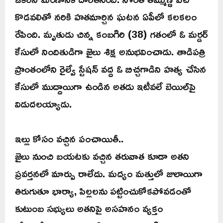
కొడవలితో నరికి హతమార్చిన ఘటన ఏపీలో కలకలం
రేపింది. మృతుడు చిన్న కంబగిరి (38) గతంలో ఓ మర్డర్
కేసులో నిందితుడిగా జైలు శిక్ష అనుభవించాడు. తాడిపత్రి
ప్రాంతంలోని రైల్వే స్టేషన్ వద్ద ఓ బిచ్చగాడిని హత్య చేసిన
కేసులో ముద్దాయిగా ఉండిన అతడు ఇటీవలే బెయిల్‌పై
విడుదలయ్యాడు.
ఇల్లు కోసం వచ్చిన పంచాయితీ..
జైలు నుంచి బయటకు వచ్చిన తరువాత కూడా అతని
ప్రవర్తనలో మార్పు రాలేదు. మద్యం మత్తులో జులాయిగా
తిరుగుతూ భార్యా, పిల్లలను పట్టించుకోకపోవడంతో
కుటుంబ సభ్యులు అతనిపై అసహనం వ్యక్తం