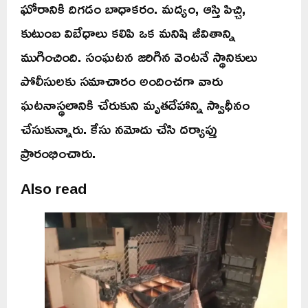
ఘోరానికి దిగడం బాధాకరం. మద్యం, ఆస్తి పిచ్చి,
కుటుంబ విబేధాలు కలిపి ఒక మనిషి జీవితాన్ని
ముగించింది. సంఘటన జరిగిన వెంటనే స్థానికులు
పోలీసులకు సమాచారం అందించగా వారు
ఘటనాస్థలానికి చేరుకుని మృతదేహాన్ని స్వాధీనం
చేసుకున్నారు. కేసు నమోదు చేసి దర్యాప్తు
ప్రారంభించారు.
Also read