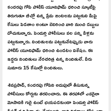
కందరపు గోపి పోలీస్ యూనిఫామ్ ధరించి స్కూటీపై
తిరుగుతూ బీచ్లో ఉన్న ప్రేమ జంటలను పట్టుకుని మీపై
కేసులు పెడతాం అంటూ బెదిరించి వారి నుంచి డబ్బులు
దోచుకున్నారు. పెందుర్తి పోలీసులు వల పన్ని వీళ్లను
పట్టుకున్నారు. నిందితులను పట్టుకునేటప్పుడు వారు
పోలీస్ యూనిఫామ్ ధరించి ఉండటం విశేషం. ఈ
ఇద్దరు నిందితులు నేరచరిత్ర ఉన్న నిందితులే. వీరు
సుమారు 15 కేసుల్లో నిందితులు.
శివప్రసాద్, కందరపు గోపిని అదుపులో తీసుకున్న
పోలీసులు కోర్టుకు తరలించారు. ఈ తరహాలో ఎవరైనా
మోసానికి గురై ఉంటే భయపడకుండా పెందుర్తి పోలీస్
స్టేషన్ వచ్చి ఫిర్యాదు చేయాలని, వారి వివరాలు గోప్యంగా