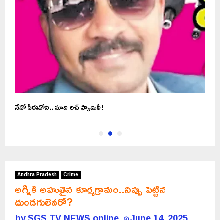
నేనో సీఈవోని.. మాది రిచ్ ఫ్యామిలీ!
త
Andhra Pradesh
Crime
అగ్నికి అహుతైన కూర్మగ్రామం..నిప్పు పెట్టిన
దుండగులెవరో?
by
SGS TV NEWS online
June 14, 2025