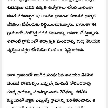
చదువులు చదివి ఉన్నత ఉద్యోగాలు చేసిన వారంతా
జీవిత పరమార్థం ఇది కాదని భావించి సనాతన ధార్మిక
జీవనం గడిపేందుకు నిర్ణయించుకున్నారు. వారంతా ఈ
గ్రామంలో సరికొత్త జీవన విధానాన్ని అమలు చేస్తున్నారు.
అలాంటి గ్రామంలో ఆధ్యాత్మిక మందిరాన్ని గుర్తు తెలియని
వ్యక్తులు దగ్ధం చేయడం కలకలం సృష్టించింది.
కాగా గ్రామంలో జరిగిన సంఘటన విషయం తెలిసిన
వెంటనే పాతపట్నం ఎమ్మెల్యే మామిడి గోవిందరావు
కూర్మ గ్రామాన్ని సందర్శించారు. రెవెన్యూ, పోలీస్
సిబ్బందితో వెళ్లిన ఎమ్మెల్యే గ్రామాన్ని పరిశీలించారు. ఆ