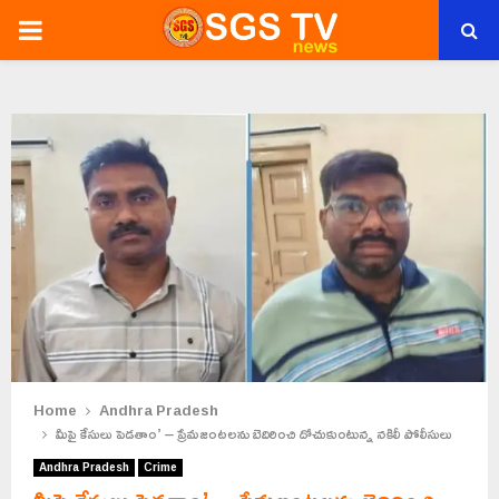
PRIMARY
MENU
Home
Andhra Pradesh
మీపై కేసులు పెడతాం’ – ప్రేమజంటలను బెదిరించి దోచుకుంటున్న నకిలీ పోలీసులు
Andhra Pradesh
Crime