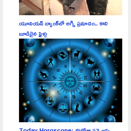
యూనియన్ బ్యాంక్‌లో అగ్ని ప్రమాదం.. కాలి
బూడిదైన ఫైళ్లు
Today Horoscope: ఈరోజు పన్నెండు