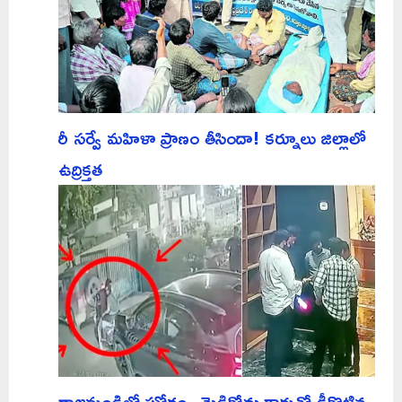
రీ సర్వే మహిళా ప్రాణం తీసిందా! కర్నూలు జిల్లాలో
ఉద్రిక్తత
రాజమండ్రిలో ఘోరం.. మెడికోను కారుతో ఢీకొట్టిన