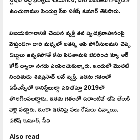
ఉంచుతామని పెందుర్తి సీఐ సతీష్ కుమార్ తెలిపారు.
విజయనగారానికి చెందిన వ్యక్తి తన ద్విచక్రవాహనంపై
వెళ్తుండగా దారి మధ్యలో అతన్ని ఆపి పోలీసులమని చెప్పి
డబ్బులు ఇవ్వకపోతే కేసు పెడతామని బెదిరించి క్యూ ఆర్
కోడ్ ద్వారా నగదు పంపించుకున్నారు. ఇందులో మొదటి
నిందితుడు శివప్రసాద్ అనే వ్యక్తి. ఇతను గతంలో
ఏపీఎస్పీలో కానిస్టేబుల్గా పనిచేస్తూ 2019లో
తొలగింపబడ్డాడు. ఇతను గతంలో ఇలాంటివే చేసి జేలుకి
వెళ్లి వచ్చారు. ఇంకా ఇతనిపై పలు కేసులు ఉన్నాయి.-
సతీష్ కుమార్, సీఐ
Also read