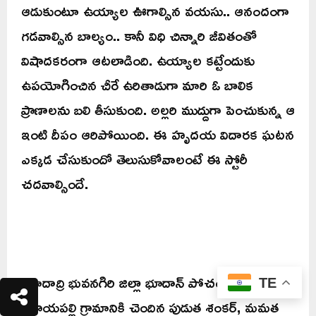
ఆడుకుంటూ ఉయ్యాల ఊగాల్సిన వయసు.. ఆనందంగా
గడవాల్సిన బాల్యం.. కానీ విధి చిన్నారి జీవితంతో
విషాదకరంగా ఆటలాడింది. ఉయ్యాల కట్టేందుకు
ఉపయోగించిన చీరే ఉరితాడుగా మారి ఓ బాలిక
ప్రాణాలను బలి తీసుకుంది. అల్లరి ముద్దుగా పెంచుకున్న ఆ
ఇంటి దీపం ఆరిపోయింది. ఈ హృదయ విదారక ఘటన
ఎక్కడ చేసుకుందో తెలుసుకోవాలంటే ఈ స్టోరీ
చదవాల్సిందే.
యాదాద్రి భువనగిరి జిల్లా భూదాన్ పోచంపల్లి మండలం
TE
కప్రాయపల్లి గ్రామానికి చెందిన పుడుత శంకర్, మమత