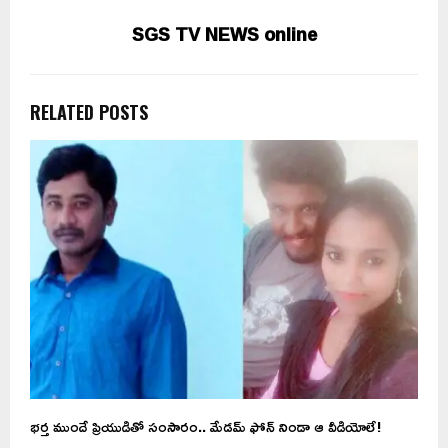
SGS TV NEWS online
RELATED POSTS
భర్త ముందే ప్రియుడితో సంసారం.. మేడమ్ ఫోన్ నిండా ఆ వీడియోలే!