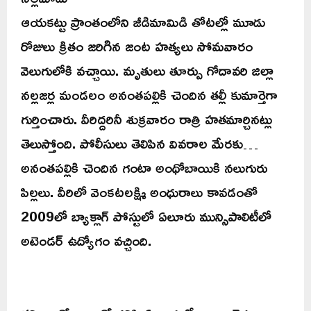
ఆయకట్టు ప్రాంతంలోని జీడిమామిడి తోటల్లో మూడు
రోజులు క్రితం జరిగిన జంట హత్యలు సోమవారం
వెలుగులోకి వచ్చాయి. మృతులు తూర్పు గోదావరి జిల్లా
నల్లజర్ల మండలం అనంతపల్లికి చెందిన తల్లీ కుమార్తెగా
గుర్తించారు. వీరిద్దరినీ శుక్రవారం రాత్రి హతమార్చినట్లు
తెలుస్తోంది. పోలీసులు తెలిపిన వివరాల మేరకు…
అనంతపల్లికి చెందిన గంటా అంథోబాయికి నలుగురు
పిల్లలు. వీరిలో వెంకటలక్ష్మి అంధురాలు కావడంతో
2009లో బ్యాక్లాగ్ పోస్టులో ఏలూరు మున్సిపాలిటీలో
అటెండర్ ఉద్యోగం వచ్చింది.