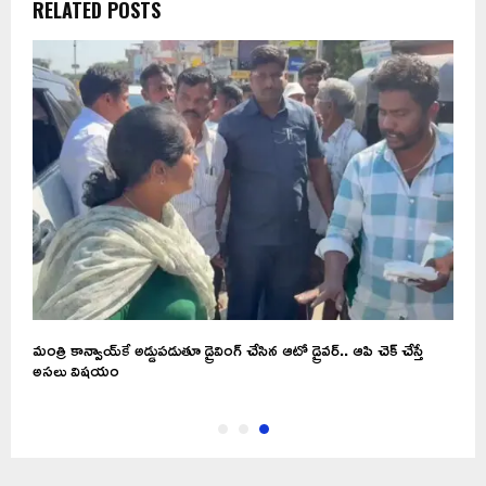
RELATED POSTS
….
మంత్రి కాన్వాయ్‌కే అడ్డుపడుతూ డ్రైవింగ్ చేసిన ఆటో డ్రైవర్.. ఆపి చెక్ చేస్తే
అసలు విషయం