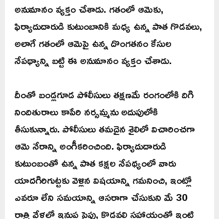
అనుమానం వ్యక్తం చేశాడు. గతంలో ఆమెకు,
ఫిర్యాదుదారుడి కుటుంబానికి మధ్య ఉన్న పాత గొడవలు,
అలాగే గతంలో ఆమెపై ఉన్న దొంగతనం కేసుల
నేపథ్యాన్ని బట్టి ఈ అనుమానం వ్యక్తం చేశాడు.
దీంతో బండ్లగూడ పోలీసులు తక్షణమే రంగంలోకి దిగి
నిందితురాలు కాపేరి నర్సమ్మను అదుపులోకి
తీసుకున్నారు. పోలీసులు తమదైన శైలిలో విచారించగా
ఆమె నేరాన్ని అంగీకరించింది. ఫిర్యాదుదారుడి
కుటుంబంతో ఉన్న పాత కక్షల నేపథ్యంలో వారు
యాదగిరిగుట్టకు వెళ్లిన విషయాన్ని గమనించి, ఇంట్లో
ఎవరూ లేని సమయాన్ని ఆసరాగా చేసుకుని మే 30
రాత్రి వేళలో ఇనుప పైపు, కొడవలి సహాయంతో ఇంటి