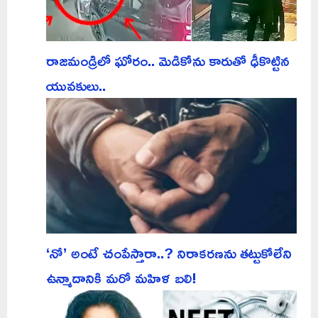
రాజమండ్రిలో ఘోరం.. మెడికోను కారుతో ఢీకొట్టిన
యువకులు..
‘నో’ అంటే చంపేస్తారా..? నిరాకరణను తట్టుకోలేని
ఉన్మాదానికి మరో మహిళ బలి!