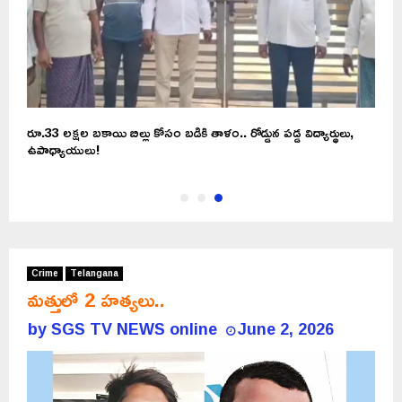
రూ.33 లక్షల బకాయి బిల్లు కోసం బడికి తాళం.. రోడ్డున పడ్డ విద్యార్థులు,
ఉపాధ్యాయులు!
Crime
Telangana
మత్తులో 2 హత్యలు..
by
SGS TV NEWS online
June 2, 2026