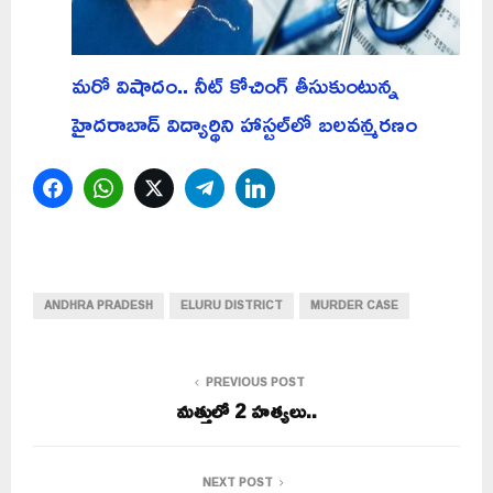
మరో విషాదం.. నీట్ కోచింగ్ తీసుకుంటున్న
హైదరాబాద్ విద్యార్థిని హాస్టల్‌లో బలవన్మరణం
Facebook
WhatsApp
Twitter
Telegram
LinkedIn
ANDHRA PRADESH
ELURU DISTRICT
MURDER CASE
PREVIOUS POST
మత్తులో 2 హత్యలు..
NEXT POST