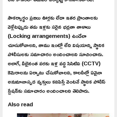
సౌకర్యార్థం ప్రజలు ఊర్లకు లేదా ఇతర ప్రాంతాలకు
వెళ్లేటప్పుడు తమ ఇళ్లకు సరైన భద్రతా తాళాలు
(Locking arrangements) ఉండేలా
చూసుకోవాలని, తాము ఇంట్లో లేని విషయాన్ని స్థానిక
పోలీసులకు సమాచారం అందించాలని సూచించారు.
అలాగే, వీలైనంత వరకు ఇళ్ల వద్ద సిసిటివి (CCTV)
కెమెరాలను ఏర్పాటు చేసుకోవాలని, కాలనీల్లో ఏవైనా
అనుమానాస్పద వ్యక్తులు కనిపిస్తే వెంటనే స్థానిక పోలీస్
స్టేషన్‌కు సమాచారం అందించాలని తెలిపారు.
Also read