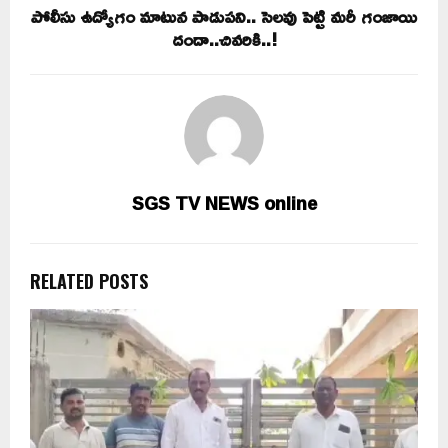
పోలీసు ఉద్యోగం మాటున పాడుపని.. సెలవు పెట్టి మరీ గంజాయి
దందా..చివరికి..!
SGS TV NEWS online
RELATED POSTS