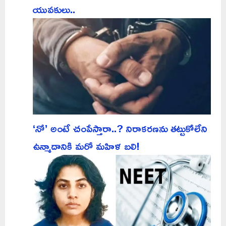
యువకులు..
‘నో’ అంటే చంపేస్తారా..? నిరాకరణను తట్టుకోలేని
ఉన్మాదానికి మరో మహిళ బలి!