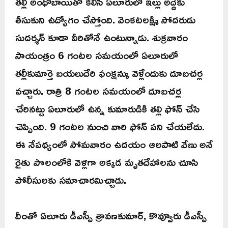
తల్లి అంథోబాయితో కలిసి ఏలూరులో ఇల్లు అద్దెకు
తీసుకుని ఉద్యోగం చేస్తోంది. వెంకటలక్ష్మి సోదరుడు
సుదర్శన్ కూడా వీరితోనే ఉంటున్నాడు. శుక్రవారం
సాయంత్రం 6 గంటల సమయంలో ఏలూరులో
తల్లీకుమార్తె బయలుదేరి ఫంక్షన్కు వెళ్లేందుకు దూబచర్ల
వచ్చారు. రాత్రి 8 గంటల సమయంలో దూబచర్ల
చేరినట్టు ఏలూరులో ఉన్న కుమారుడికి తల్లి ఫోన్ చేసి
చెప్పింది. 9 గంటల నుంచి వారి ఫోన్ పని చేయలేదు.
ఈ నేపథ్యంలో సోమవారం ఉదయం ఆలపాటి వేణు అనే
రైతు పొలంలోకి వెళ్లగా అక్కడ మృతదేహాలను చూసి
పోలీసులకు సమాచారమిచ్చాడు.
దీంతో ఏలూరు డీఎస్పీ శ్రావణకుమార్, కొవ్వూరు డీఎస్పీ