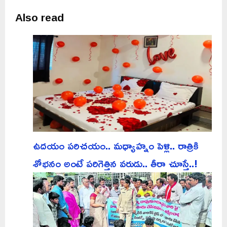
Also read
ఉదయం పరిచయం.. మధ్యాహ్నం పెళ్లి.. రాత్రికి
శోభనం అంటే పరిగెత్తిన వరుడు.. తీరా చూస్తే..!