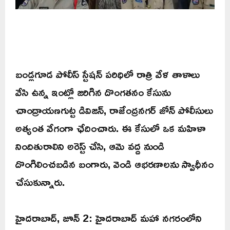
బండ్లగూడ పోలీస్ స్టేషన్ పరిధిలో రాత్రి వేళ తాళాలు
వేసి ఉన్న ఇంట్లో జరిగిన దొంగతనం కేసును
చాంద్రాయణగుట్ట డివిజన్, రాజేంద్రనగర్ జోన్ పోలీసులు
అత్యంత వేగంగా ఛేదించారు. ఈ కేసులో ఒక మహిళా
నిందితురాలిని అరెస్ట్ చేసి, ఆమె వద్ద నుండి
దొంగిలించబడిన బంగారు, వెండి ఆభరణాలను స్వాధీనం
చేసుకున్నారు.
హైదరాబాద్, జూన్‌ 2: హైదరాబాద్‌ మహా నగరంలోని