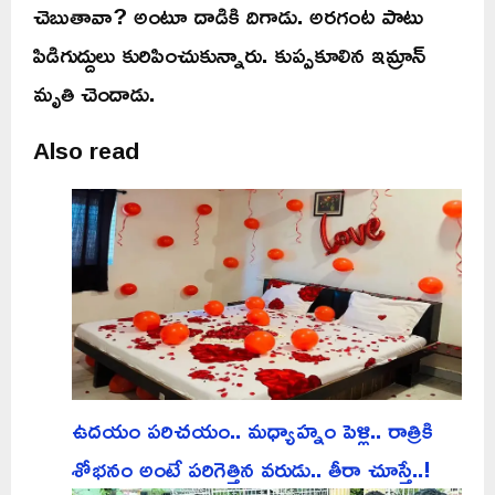
చెబుతావా? అంటూ దాడికి దిగాడు. అరగంట పాటు
పిడిగుద్దులు కురిపించుకున్నారు. కుప్పకూలిన ఇమ్రాన్
మృతి చెందాడు.
Also read
ఉదయం పరిచయం.. మధ్యాహ్నం పెళ్లి.. రాత్రికి
శోభనం అంటే పరిగెత్తిన వరుడు.. తీరా చూస్తే..!