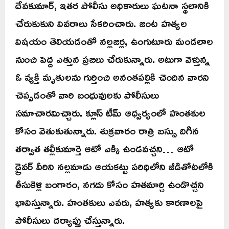
దేవకుమార్, ఇతర పోలీసు అధికారులు ఘటనా స్థలానికి
చేరుకుకుని వివరాలు సేకరించారు. జంట హత్యల
విషయం తెలియడంతో నల్లజర్ల, ఉంగుటూరు మండలాల
నుంచి పెద్ద ఎత్తున ప్రజలు చేరుకున్నారు. అటుగా వెళ్తున్న
ఓ వ్యక్తి మృతులను గుర్తించి అనంతపల్లికి చెందిన వారని
చెప్పడంతో వారి బంధువులకు పోలీసులు
సమాచారమిచ్చారు. క్లూస్ టీమ్ ఆధ్వర్యంలో హంతకుల
కోసం వెతుకుతున్నారు. శుక్రవారం రాత్రి బస్సు దిగిన
తర్వాత తల్లీకుమార్తె ఆటో ఎక్కి ఉండవచ్చని… ఆటో
డ్రైవర్ వీరిని నల్లమాడు ఆయకట్టు పరిధిలోని జీడితోటలోకి
తీసుకెళ్లి బంగారం, నగదు కోసం హతమార్చి ఉండొచ్చని
భావిస్తున్నారు. హంతకులు ఎవరు, హత్యకు కారణాలపై
పోలీసులు దర్యాప్తు చేస్తున్నారు.