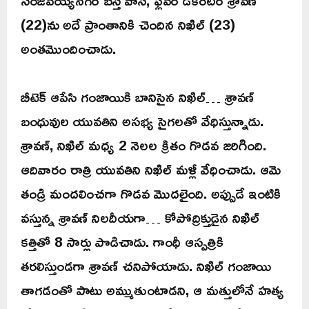
(22)ను అదే ప్రాంతానికి చెందిన నిఖిల్ (23)
అంతమొందించాడు.
బీటెక్ ఆపేసి గంజాయికి బానిసైన నిఖిల్… శ్రావణ్
బంధువుల యువతిని అసభ్య సైగలతో వేధిస్తున్నాడు.
శ్రావణ్, నిఖిల్ మధ్య 2 నెలల క్రితం గొడవ జరిగింది.
ఆదివారం రాత్రి యువతిని నిఖిల్ మళ్లీ వేధించాడు. ఆమె
తండ్రి మందలించగా గొడవ మొదలైంది. అప్పుడే ఇంటికి
వస్తున్న శ్రావణ్ నిలదీయగా… కోపోద్రిక్తుడైన నిఖిల్
కత్తితో 8 సార్లు పొడిచాడు. గాంధీ ఆస్పత్రికి
తరలిస్తుండగా శ్రావణ్ చనిపోయాడు. నిఖిల్ గంజాయి
తాగడంతో పాటు అమ్ముతుంటాడని, ఆ మత్తులోనే హత్య