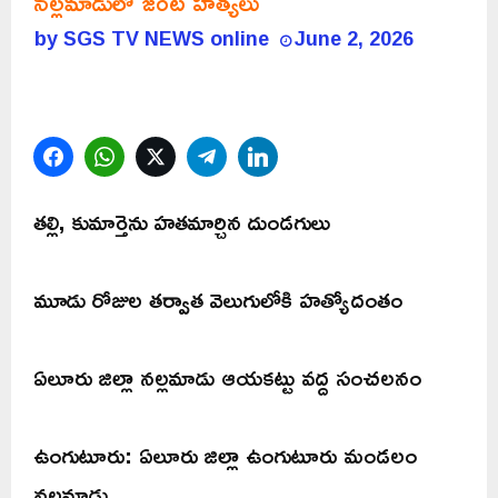
నల్లమాడులో జంట హత్యలు
by
SGS TV NEWS online
June 2, 2026
Facebook
WhatsApp
Twitter
Telegram
LinkedIn
తల్లి, కుమార్తెను హతమార్చిన దుండగులు
మూడు రోజుల తర్వాత వెలుగులోకి హత్యోదంతం
ఏలూరు జిల్లా నల్లమాడు ఆయకట్టు వద్ద సంచలనం
ఉంగుటూరు: ఏలూరు జిల్లా ఉంగుటూరు మండలం
నల్లమాడు