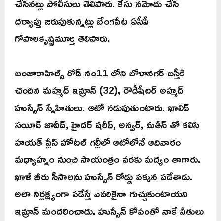
చేసినట్లు పోలీసులు తెలిపారు. కేసు నమోదు చేసి
దర్యాప్తు జరుపుతున్నట్లు బేంగపేట ఏసీపీ
గోపాలకృష్ణమూర్తి తెలిపారు.
బంజారాహిల్స్ రోడ్ నం11 లోని బోళానగర్ బస్తీకి
చెందిన మహ్మద్ ఇమ్రాన్ (32), రౌడీషీటర్ అహ్మద్
హుస్సేన్ స్నేహితులు. ఆటో నడుపుతుంటారు. ఖాలిద్
సయీద్ జావీద్, హైదర్ షరీఫ్, అన్వర్, మతీన్ తో కలిసి
హయత్ ప్లేస్ హోటల్ గల్లీలో ఆటోలోనే ఆదివారం
మధ్యాహ్నం నుంచి సాయంత్రం వరకు మద్యం తాగారు.
ఖాళీ బీరు సీసాలను హుస్సేన్ రోడ్డు పక్కన పడేశాడు.
అలా నిర్లక్ష్యంగా పడేస్తే ఎవరికైనా గుచ్చుకుంటాయని
ఇమ్రాన్ మందలించాడు. హుస్సేన్ కోపంతో నాకే నీతులు