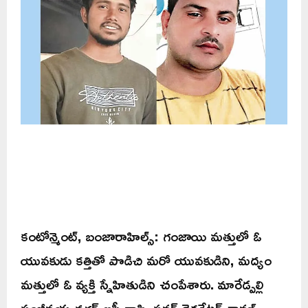
కంటోన్మెంట్, బంజారాహిల్స్: గంజాయి మత్తులో ఓ
యువకుడు కత్తితో పొడిచి మరో యువకుడిని, మద్యం
మత్తులో ఓ వ్యక్తి స్నేహితుడిని చంపేశారు. మారేడ్పల్లి
సంజీవయ్యనగర్ బస్తీ వాసి, ఫ్లవర్ డెకరేటర్ శ్రావణ్