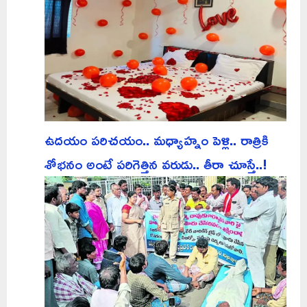
ఉదయం పరిచయం.. మధ్యాహ్నం పెళ్లి.. రాత్రికి
శోభనం అంటే పరిగెత్తిన వరుడు.. తీరా చూస్తే..!