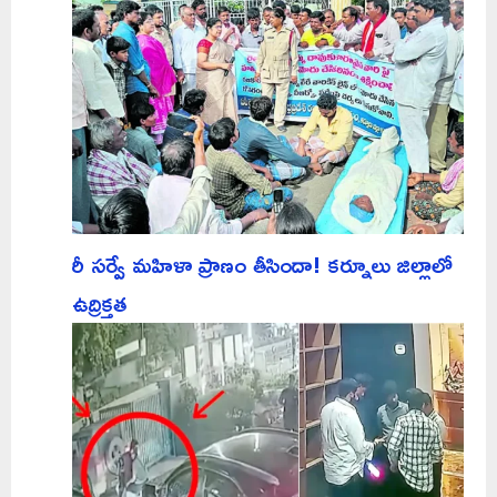
రీ సర్వే మహిళా ప్రాణం తీసిందా! కర్నూలు జిల్లాలో
ఉద్రిక్తత