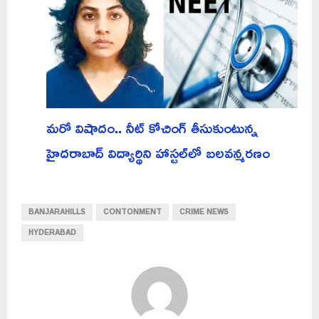
మరో విషాదం.. నీట్ కోచింగ్ తీసుకుంటున్న
హైదరాబాద్ విద్యార్థిని హాస్టల్‌లో బలవన్మరణం
BANJARAHILLS
CONTONMENT
CRIME NEWS
HYDERABAD