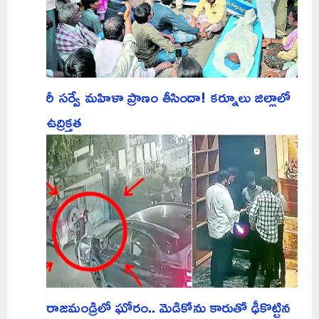
రీ సర్వే మహిళా ప్రాణం తీసిందా! కర్నూలు జిల్లాలో
ఉద్రిక్తత
రాజమండ్రిలో ఘోరం.. మెడికోను కారుతో ఢీకొట్టిన