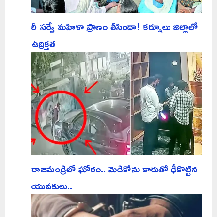
రీ సర్వే మహిళా ప్రాణం తీసిందా! కర్నూలు జిల్లాలో
ఉద్రిక్తత
రాజమండ్రిలో ఘోరం.. మెడికోను కారుతో ఢీకొట్టిన
యువకులు..