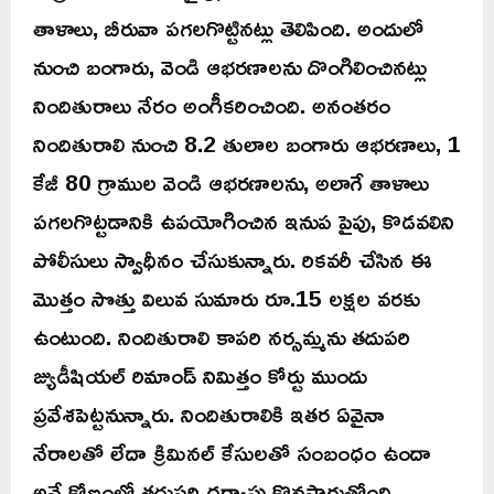
తాళాలు, బీరువా పగలగొట్టినట్లు తెలిపింది. అందులో
నుంచి బంగారు, వెండి ఆభరణాలను దొంగిలించినట్లు
నిందితురాలు నేరం అంగీకరించింది. అనంతరం
నిందితురాలి నుంచి 8.2 తులాల బంగారు ఆభరణాలు, 1
కేజీ 80 గ్రాముల వెండి ఆభరణాలను, అలాగే తాళాలు
పగలగొట్టడానికి ఉపయోగించిన ఇనుప పైపు, కొడవలిని
పోలీసులు స్వాధీనం చేసుకున్నారు. రికవరీ చేసిన ఈ
మొత్తం సొత్తు విలువ సుమారు రూ.15 లక్షల వరకు
ఉంటుంది. నిందితురాలి కాపరి నర్సమ్మను తదుపరి
జ్యుడీషియల్ రిమాండ్ నిమిత్తం కోర్టు ముందు
ప్రవేశపెట్టనున్నారు. నిందితురాలికి ఇతర ఏవైనా
నేరాలతో లేదా క్రిమినల్ కేసులతో సంబంధం ఉందా
అనే కోణంలో తదుపరి దర్యాప్తు కొనసాగుతోంది.