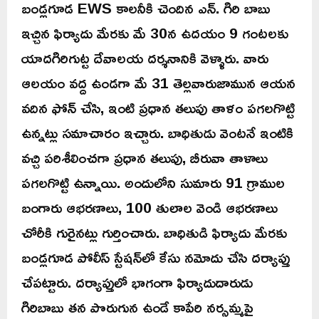
బండ్లగూడ EWS కాలనీకి చెందిన ఎన్. గిరి బాబు
ఇచ్చిన ఫిర్యాదు మేరకు మే 30న ఉదయం 9 గంటలకు
యాదగిరిగుట్ట దేవాలయ దర్శనానికి వెళ్ళారు. వారు
ఆలయం వద్ద ఉండగా మే 31 తెల్లవారుజామున ఆయన
వదిన ఫోన్ చేసి, ఇంటి ప్రధాన తలుపు తాళం పగలగొట్టి
ఉన్నట్లు సమాచారం ఇచ్చారు. బాధితుడు వెంటనే ఇంటికి
వచ్చి పరిశీలించగా ప్రధాన తలుపు, బీరువా తాళాలు
పగలగొట్టి ఉన్నాయి. అందులోని సుమారు 91 గ్రాముల
బంగారు ఆభరణాలు, 100 తులాల వెండి ఆభరణాలు
చోరీకి గురైనట్లు గుర్తించారు. బాధితుడి ఫిర్యాదు మేరకు
బండ్లగూడ పోలీస్ స్టేషన్‌లో కేసు నమోదు చేసి దర్యాప్తు
చేపట్టారు. దర్యాప్తులో భాగంగా ఫిర్యాదుదారుడు
గిరిబాబు తన పొరుగున ఉండే కాపేరి నర్సమ్మపై