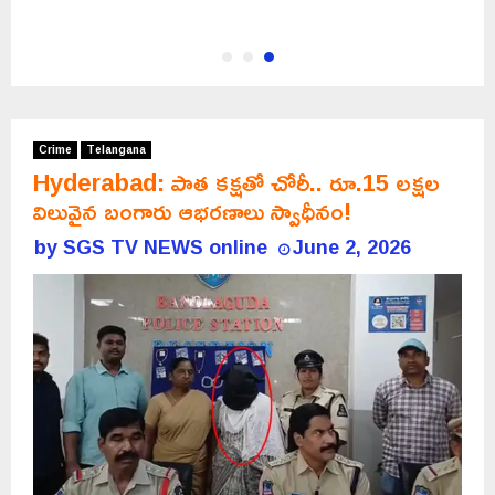
Crime
Telangana
Hyderabad: పాత కక్షతో చోరీ.. రూ.15 లక్షల
విలువైన బంగారు ఆభరణాలు స్వాధీనం!
by
SGS TV NEWS online
June 2, 2026