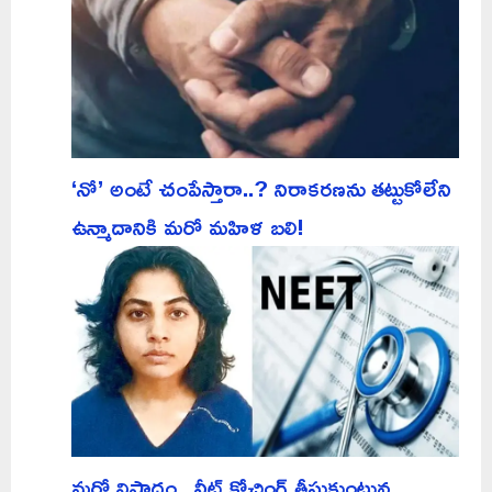
‘నో’ అంటే చంపేస్తారా..? నిరాకరణను తట్టుకోలేని
ఉన్మాదానికి మరో మహిళ బలి!
మరో విషాదం.. నీట్ కోచింగ్ తీసుకుంటున్న