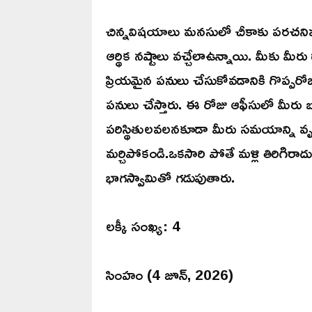
చిన్నవిషయాలు మనసులో చీకాకు పరచనివ్వ
ఆర్థిక నష్టాలు వచ్చేలాఉన్నాయి. మీకు మీ
ప్రియమైన పనులు చేసుకోవడానికి గొప్పరో
పనులు చేస్తారు. ఈ రోజు ఆఫీసులో మీరు బహ
పరిస్థితులవలనకూడా మీరు సమయాన్ని 
మర్చిపోకండి.ఒకసారి పోతే మళ్లి తిరిగిరా
భాగస్వామితో గడుపుతారు.
లక్కీ సంఖ్య: 4
సింహం (4 జూన్, 2026)