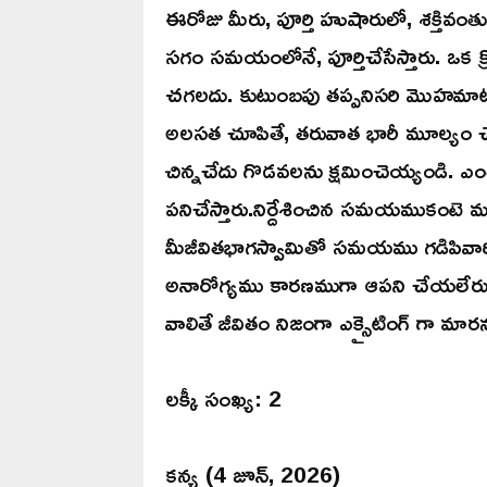
ఈరోజు మీరు, పూర్తి హుషారులో, శక్తివం
సగం సమయంలోనే, పూర్తిచేసేస్తారు. ఒక క్రొ
చగలదు. కుటుంబపు తప్పనిసరి మొహమాట
అలసత చూపితే, తరువాత భారీ మూల్యం చెల్
చిన్నచేదు గొడవలను క్షమించెయ్యండి. ఎంత
పనిచేస్తారు.నిర్దేశించిన సమయముకంటె మ
మీజీవితభాగస్వామితో సమయము గడిపివార
అనారోగ్యము కారణముగా ఆపని చేయలేరు. మనస్
వాలితే జీవితం నిజంగా ఎక్సైటింగ్ గా మార
లక్కీ సంఖ్య: 2
కన్య (4 జూన్, 2026)