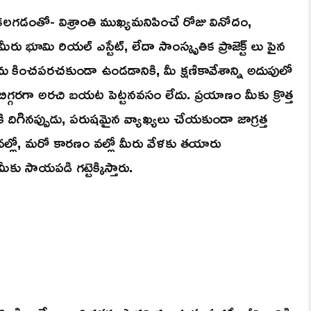
గడంతో- విశ్రాంతి ముఖ్యమనిపించే రోజు వినోదం,
 భూమి రియల్ ఎస్టేట్, లేదా సాంస్కృతిక ప్రాజెక్ట్ లు పైన
ను కించపరచకుండా ఉండడానికి, మీ క్షణికావేశాన్ని అదుపులో
బిగ్గరగా అరచి బయట పెట్టనవసం లేదు. ప్రయాణం మీకు క్రొత్త
ి దిగినప్పుడు, పరుషమైన వ్యాఖ్యలు చేయకుండా జాగ్రత్త
్లో, మరో కారణం వల్లో మీరు వేళకు తయారు
కు సాయపడి గట్టెక్కిస్తారు.