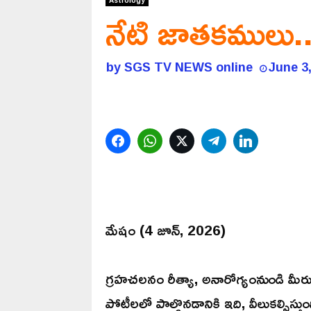
Astrology
నేటి జాతకములు.
by
SGS TV NEWS online
June 3
Facebook
WhatsApp
Twitter
Telegram
LinkedIn
మేషం (4 జూన్, 2026)
గ్రహచలనం రీత్యా, అనారోగ్యంనుండి మీరు
పోటీలలో పాల్గొనడానికి ఇది, వీలుకల్