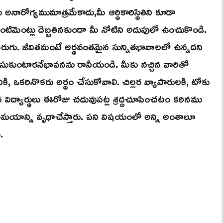
అనారోగ్యముమాత్రమేకాదు,మీ ఆర్ధికారిస్థితిని కూడా
ు సెంటిమెంట్లు దెబ్బతినకుండా మీ నోటిని అదుపులో ఉంచుకొండి.
ుగు. జీవితమంటే అర్థవంతమైన సున్నితభావాలలో ఉన్నదని
ా చూసుకుంటారనేభావనను రానీయండి. మీకు నచ్చిన వారితో
ి, ఒకరినొకరు అర్థం చేసుకోవాలి. చిల్లర వ్యాపారులకి, టోకు
 విద్యార్థులు ఈరోజు చదువుపట్ల శ్రద్దచూపించటం కఠినము
 సమయాన్ని వృధాచేస్తారు. పని విషయంలో అన్ని అంశాలూ
.