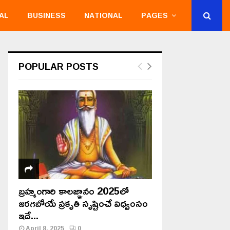
AL
BUSINESS
NATIONAL
PAGES
POPULAR POSTS
బ్రహ్మంగారి కాలజ్ఞానం 2025లో
జరగబోయే ప్రకృతి సృష్టించే విధ్వంసం
ఇదే...
April 8, 2025
0