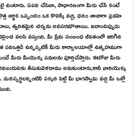
తులై ఉంటారు. ఏపని చేసినా, సాధారణంగా మీరు చేసే కంటే
త్త ఆర్థిక ఒప్పందం ఒక కొలిక్కి వచ్చి, ధనం తాజాగా ప్రవహి
ాలు, త్వరితమైన చర్యను అవసరమౌతాయి. ఇలాంటప్పుడు
లించ వలసి వస్తుంది. మీ ప్రేమ సంబంధ జీవితంలో జరిగిన
 పనిఒత్తిడి ఉన్నప్పటికీ మీరు కార్యాలయాల్లో ఉత్సహముగా
ుందే మీరు మీయొక్క పనులను పూర్తిచేస్తారు. ఈరోజు మీరు
ినిబయటకు తీసుకువెళదాము అనుకుంటారు,కానీ వారియొక్క
పర్ధలన్నింటినీ పక్కన పెట్టి మీ భాగస్వామి వచ్చి మీ ఒళ్లో
నుంది.