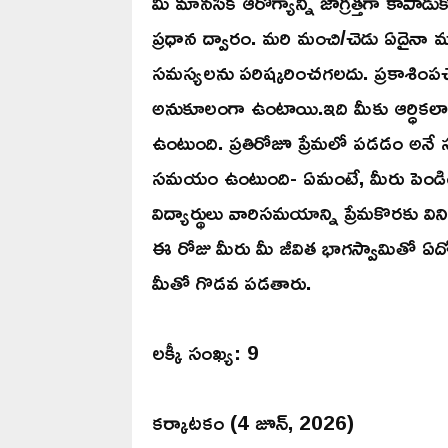
మీ మానసిక ఆరోగ్యాన్ని జాగ్రత్తగా కాపాడు
ప్రధాన ద్వారం. మరి మంచి/చెడు ఏదైనా మన
సమస్యలను పరిష్కరించగలదు. ప్రకాశింపచ
అనుకూలంగా ఉంటాయి.ఇది మీకు ఆర్ధికలాభా
ఉంటుంది. ప్రతిరోజూ ప్రేమలో పడడం అనే స్వ
సమయం ఉంటుంది- ఏమంటే, మీరు పెండింగ
విద్యార్థులు వారిసమయాన్ని ప్రేమకొరకు
ఈ రోజు మీరు మీ జీవిత భాగస్వామితో ఏద
మీతో గొడవ పడతారు.
లక్కీ సంఖ్య: 9
కర్కాటకం (4 జూన్, 2026)