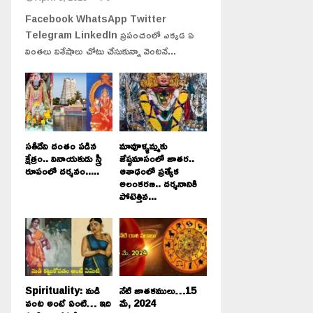
Facebook WhatsApp Twitter
Telegram LinkedIn ప్రపంచంలో ఎక్కడ ఏ
వింతలు విశేషాలు చోటు చేసుకున్నా వెంటనే...
సతీదేవి దంతం పడిన
మావూళ్ళమ్మకు
క్షేత్రం.. వినాయకుడు స్త్రీ
జేష్ఠమాసంలో జాతర..
రూపంలో దర్శనం.....
ఆశాఢంలో ప్రత్యేక
అలంకరణ.. దర్శనానికి
పోటెత్తిన...
Spirituality: మడి
నేటి జాతకములు…15
వంట అంటే ఏంటి… ఇది
మే, 2024