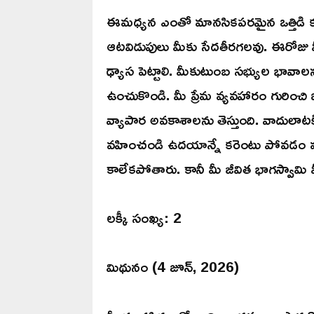
ఈమధ్యన ఎంతో మానసికపరమైన ఒత్తిడి కల
ఆటవిడుపులు మీకు సేదతీరగలవు. ఈరోజు మీరు
ఢ్యాస పెట్టాలి. మీకుటుంబ సభ్యుల భావాల
ఉంచుకొండి. మీ ప్రేమ వ్యవహారం గురించి 
వ్యాపార అవకాశాలను తెస్తుంది. వాదులాటక
వహించండి ఉదయాన్నే కరెంటు పోవడం వల
కాలేకపోతారు. కానీ మీ జీవిత భాగస్వామి మీ
లక్కీ సంఖ్య: 2
మిథునం (4 జూన్, 2026)