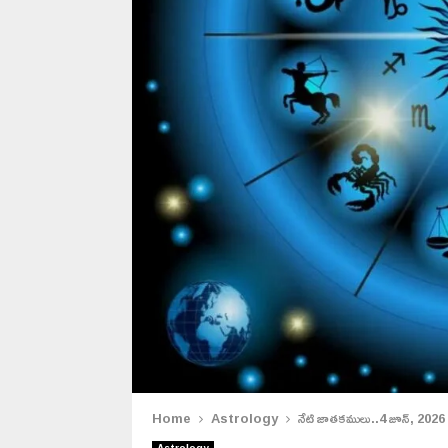
Home
Astrology
నేటి జాతకములు..4 జూన్, 2026