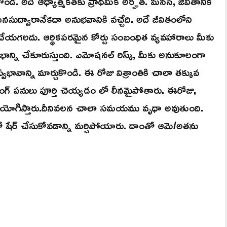
కొండి. అదే ఆధ్యాత్మికతకు ప్రాథమిక అర్హత. మనసే, జీవితానికి
సుద్వారానేకదా అనుభవానికి వచ్చేది. అదే జీవితంలోని
ేయగలదు. ఆర్ధికపరమైన కోర్టు సంబంధిత వ్యవహారాలు మీకు
న్ని చేకూరుస్తుంది. ఎమోషనల్ రిస్క్, మీకు అనుకూలంగా
భావాన్ని మార్చుకొండి. ఈ రోజు విశ్రాంతికి చాలా తక్కువ
్ పనులు పూర్తి చెయ్యడం లో లీనమైపోతారు. ఈరోజు,
 వినియోగిస్తారు.దీనివలన చాలా సమయము వృధా అవుతుంది.
ో షేర్ చేసుకోవడాన్ని మర్చిపోయారు. దాంతో ఆమె/అతను