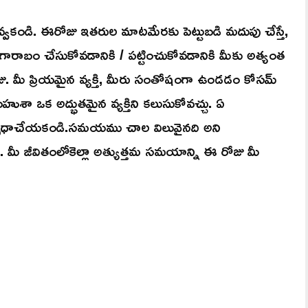
కండి. ఈరోజు ఇతరుల మాటమేరకు పెట్టుబడి మదుపు చేస్తే,
రు గారాబం చేసుకోవడానికి / పట్టించుకోవడానికి మీకు అత్యంత
జు. మీ ప్రియమైన వ్యక్తి, మీరు సంతోషంగా ఉండడం కోసమ్
ుశా ఒక అద్భుతమైన వ్యక్తిని కలుసుకోవచ్చు. ఏ
వృధాచేయకండి.సమయము చాల విలువైనది అని
దు. మీ జీవితంలోకెల్లా అత్యుత్తమ సమయాన్ని ఈ రోజు మీ