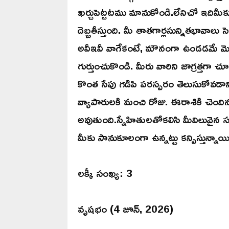
ఖర్చుపెట్టటము మానుకోండి.లేనిచో ఇదిమీకు 
దెబ్బతీస్తుంది. మీ తాతగార్లసున్నితభావాల
అవీఇవీ వాగేకంటే, మౌనంగా ఉండడమే మెర
గుర్తుంచుకొండి. మీరు వారిని జాగ్రత్తగ
కొంత సేపు గడిపి పరస్పరం తెలుసుకోవడానిక
వ్యాపారులకి మంచి రోజు. ఈరాశికి చెందిన
అవుతుంది.స్నేహితులతోకలిసి మీవిలువైన
మీకు సానుకూలంగా ఉన్నట్టు కన్పిస్తున్నాయి
లక్కీ సంఖ్య: 3
వృషభం (4 జూన్, 2026)