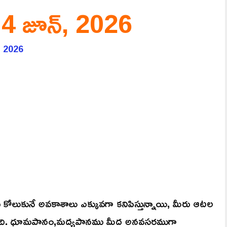
.4 జూన్, 2026
, 2026
 కోలుకునే అవకాశాలు ఎక్కువగా కనిపిస్తున్నాయి, మీరు ఆటల
పిస్తుంది. ధూమపానం,మద్యపానము మీద అనవసరముగా