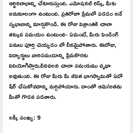
ఆర్ధికలాభాన్ని చేకూరుస్తుంది. ఎమోషనల్ రిస్క్, మీకు
అనుకూలంగా ఉంటుంది. ప్రతిరోజూ ప్రేమలో పడడం అనే
స్వభావాన్ని మార్చుకొండి. ఈ రోజు విశ్రాంతికి చాలా
తక్కువ సమయం ఉంటుంది- ఏమంటే, మీరు పెండింగ్
పనులు పూర్తి చెయ్యడం లో లీనమైపోతారు. ఈరోజు,
విద్యార్థులు వారిసమయాన్ని ప్రేమకొరకు
వినియోగిస్తారు.దీనివలన చాలా సమయము వృధా
అవుతుంది. ఈ రోజు మీరు మీ జీవిత భాగస్వామితో ఏదో
షేర్ చేసుకోవడాన్ని మర్చిపోయారు. దాంతో ఆమె/అతను
మీతో గొడవ పడతారు.
లక్కీ సంఖ్య: 9