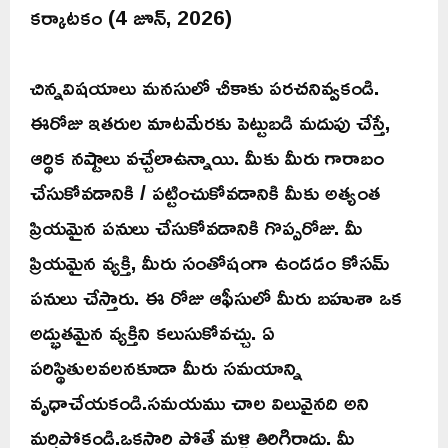
కర్కాటకం (4 జూన్, 2026)
చిన్నవిషయాలు మనసులో చీకాకు పరచనివ్వకండి.
ఈరోజు ఇతరుల మాటమేరకు పెట్టుబడి మదుపు చేస్తే,
ఆర్థిక నష్టాలు వచ్చేలాఉన్నాయి. మీకు మీరు గారాబం
చేసుకోవడానికి / పట్టించుకోవడానికి మీకు అత్యంత
ప్రియమైన పనులు చేసుకోవడానికి గొప్పరోజు. మీ
ప్రియమైన వ్యక్తి, మీరు సంతోషంగా ఉండడం కోసమ్
పనులు చేస్తారు. ఈ రోజు ఆఫీసులో మీరు బహుశా ఒక
అద్భుతమైన వ్యక్తిని కలుసుకోవచ్చు. ఏ
పరిస్థితులవలనకూడా మీరు సమయాన్ని
వృధాచేయకండి.సమయము చాల విలువైనది అని
మర్చిపోకండి.ఒకసారి పోతే మళ్లి తిరిగిరాదు. మీ