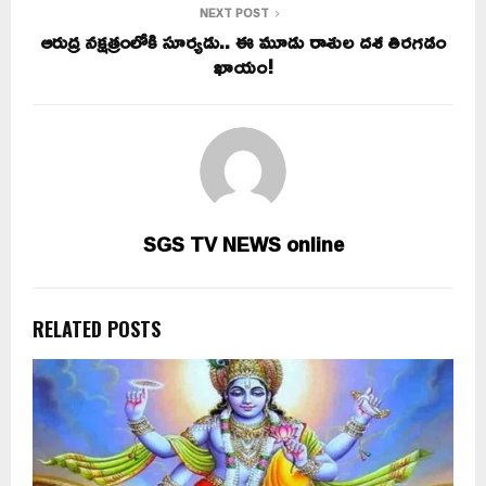
NEXT POST
ఆరుద్ర నక్షత్రంలోకి సూర్యడు.. ఈ మూడు రాశుల దశ తిరగడం
ఖాయం!
SGS TV NEWS online
RELATED POSTS