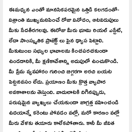
ఈమధ్యన ఎంతో మానసికపరమైన ఒత్తిడి కలగడంతో-
విశ్రాంతి ముఖ్యమనిపించే రోజు వినోదం, ఆటవిడుపులు
మీకు సేదతీరగలవు. ఈరోజు మీరు భూమి రియల్ ఎస్టేట్,
లేదా సాంస్కృతిక ప్రాజెక్ట్ లు పైన ఢ్యాస పెట్టాలి.
మీకుటుంబ సభ్యుల భావాలను కించపరచకుండా
ఉండడానికి, మీ క్షణికావేశాన్ని అదుపులో ఉంచుకొండి.
మీ ప్రేమ వ్యవహారం గురించి బిగ్గరగా అరచి బయట
పెట్టనవసం లేదు. ప్రయాణం మీకు క్రొత్త వ్యాపార
అవకాశాలను తెస్తుంది. వాదులాటకి దిగినప్పుడు,
పరుషమైన వ్యాఖ్యలు చేయకుండా జాగ్రత్త వహించండి
ఉదయాన్నే కరెంటు పోవడం వల్లో, మరో కారణం వల్లో
మీరు వేళకు తయారు కాలేకపోతారు. కానీ మీ జీవిత