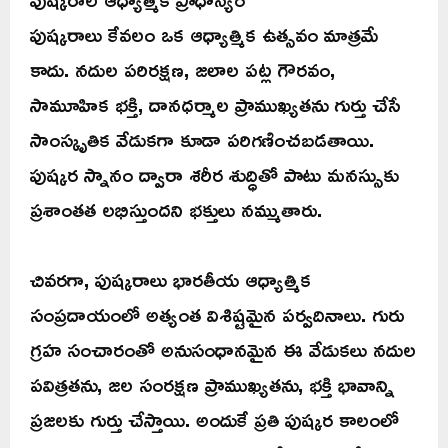
పుష్కరాలు కేవలం ఒక ఆధ్యాత్మిక ఉత్సవం మాత్రమే
కాదు. నదుల పరిరక్షణ, జలాల పట్ల గౌరవం,
సామూహిక భక్తి, దానధర్మాల ప్రాముఖ్యతను గుర్తు చేసే
సాంస్కృతిక వేడుకగా కూడా పరిగణించబడతాయి.
పుష్కర స్నానం ద్వారా శరీర శుద్ధితో పాటు మనస్సుకు
ప్రశాంతత లభిస్తుందని భక్తులు నమ్ముతారు.
చివరగా, పుష్కరాలు భారతీయ ఆధ్యాత్మిక
సంప్రదాయంలో అత్యంత విశిష్టమైన పర్వదినాలు. గురు
గ్రహ సంచారంతో అనుసంధానమైన ఈ వేడుకలు నదుల
పవిత్రతను, జల సంరక్షణ ప్రాముఖ్యతను, భక్తి భావాన్ని
ప్రజలకు గుర్తు చేస్తాయి. అందుకే ప్రతి పుష్కర కాలంలో