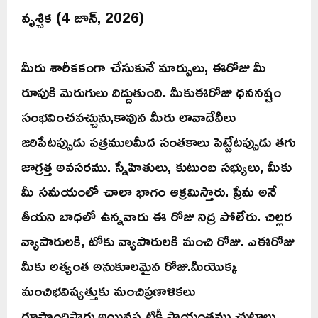
వృశ్చిక (4 జూన్, 2026)
మీరు శారీకకంగా చేసుకునే మార్పులు, ఈరోజు మీ
రూపుకి మెరుగులు దిద్దుతుంది. మీకుఈరోజు ధననష్టం
సంభవించవచ్చును,కావున మీరు లావాదేవీలు
జరిపేటప్పుడు పత్రములమీద సంతకాలు పెట్టేటప్పుడు తగు
జాగ్రత్త అవసరము. స్నేహితులు, కుటుంబ సభ్యులు, మీకు
మీ సమయంలో చాలా భాగం ఆక్రమిస్తారు. ప్రేమ అనే
తీయని బాధలో ఉన్నవారు ఈ రోజు నిద్ర పోలేరు. చిల్లర
వ్యాపారులకి, టోకు వ్యాపారులకి మంచి రోజు. ఎఈరోజు
మీకు అత్యంత అనుకూలమైన రోజు.మీయొక్క
మంచిభవిష్యత్తుకు మంచిప్రణాళికలు
రూపొందిస్తారు.అయినప్పటికీ సాయంత్రము చుట్టాలు