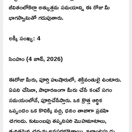
జీవితంలోకెల్లా అత్యుత్తమ సమయాన్ని ఈ రోజు మీ
భాగస్వామితో గడుపుతారు.
లక్కీ సంఖ్య: 4
సింహం (4 జూన్, 2026)
ఈరోజు మీరు, పూర్తి హుషారులో, శక్తివంతులై ఉంటారు.
ఏపని చేసినా, సాధారణంగా మీరు చేసే కంటే సగం
సమయంలోనే, పూర్తిచేసేస్తారు. ఒక క్రొత్త ఆర్థిక
ఒప్పందం ఒక కొలిక్కి వచ్చి, ధనం తాజాగా ప్రవహి
చగలదు. కుటుంబపు తప్పనిసరి మొహమాటాలు,
త్వరితమైన చర్యను అవసరమౌతాయి. ఇలాంటప్పుడు