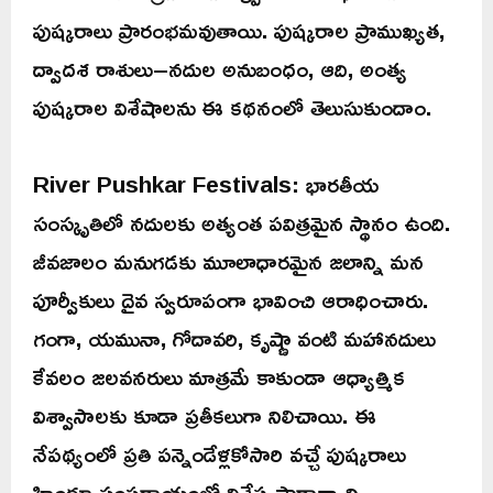
పుష్కరాలు ప్రారంభమవుతాయి. పుష్కరాల ప్రాముఖ్యత,
ద్వాదశ రాశులు–నదుల అనుబంధం, ఆది, అంత్య
పుష్కరాల విశేషాలను ఈ కథనంలో తెలుసుకుందాం.
River Pushkar Festivals: భారతీయ
సంస్కృతిలో నదులకు అత్యంత పవిత్రమైన స్థానం ఉంది.
జీవజాలం మనుగడకు మూలాధారమైన జలాన్ని మన
పూర్వీకులు దైవ స్వరూపంగా భావించి ఆరాధించారు.
గంగా, యమునా, గోదావరి, కృష్ణా వంటి మహానదులు
కేవలం జలవనరులు మాత్రమే కాకుండా ఆధ్యాత్మిక
విశ్వాసాలకు కూడా ప్రతీకలుగా నిలిచాయి. ఈ
నేపథ్యంలో ప్రతి పన్నెండేళ్లకోసారి వచ్చే పుష్కరాలు
హిందూ సంప్రదాయంలో విశేష ప్రాధాన్యాన్ని