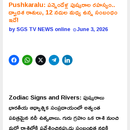
Pushkaralu: పన్నెండేళ్ల పుష్కరాల రహస్యం..
ద్వాదశ రాశులు, 12 నదుల మధ్య ఉన్న సంబంధం
ఇదే!
by
SGS TV NEWS online
June 3, 2026
Facebook
WhatsApp
Twitter
Telegram
LinkedIn
Zodiac Signs and Rivers: పుష్కరాలు
భారతీయ ఆధ్యాత్మిక సంప్రదాయంలో అత్యంత
పవిత్రమైన నదీ ఉత్సవాలు. గురు గ్రహం ఒక రాశి నుంచి
మరో రాశిలోకి ప్రవేశించినప్పుడు సంబంధిత నదికి