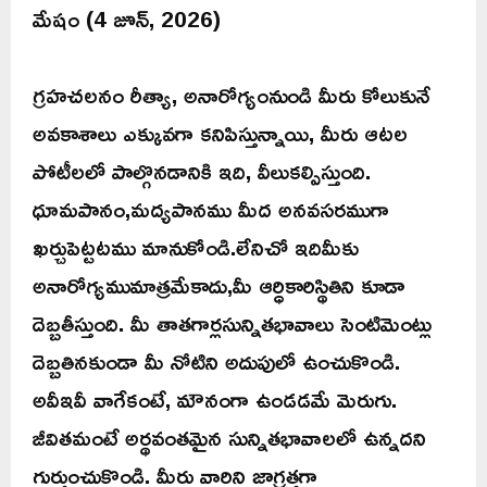
మేషం (4 జూన్, 2026)
గ్రహచలనం రీత్యా, అనారోగ్యంనుండి మీరు కోలుకునే
అవకాశాలు ఎక్కువగా కనిపిస్తున్నాయి, మీరు ఆటల
పోటీలలో పాల్గొనడానికి ఇది, వీలుకల్పిస్తుంది.
ధూమపానం,మద్యపానము మీద అనవసరముగా
ఖర్చుపెట్టటము మానుకోండి.లేనిచో ఇదిమీకు
అనారోగ్యముమాత్రమేకాదు,మీ ఆర్ధికారిస్థితిని కూడా
దెబ్బతీస్తుంది. మీ తాతగార్లసున్నితభావాలు సెంటిమెంట్లు
దెబ్బతినకుండా మీ నోటిని అదుపులో ఉంచుకొండి.
అవీఇవీ వాగేకంటే, మౌనంగా ఉండడమే మెరుగు.
జీవితమంటే అర్థవంతమైన సున్నితభావాలలో ఉన్నదని
గుర్తుంచుకొండి. మీరు వారిని జాగ్రత్తగా