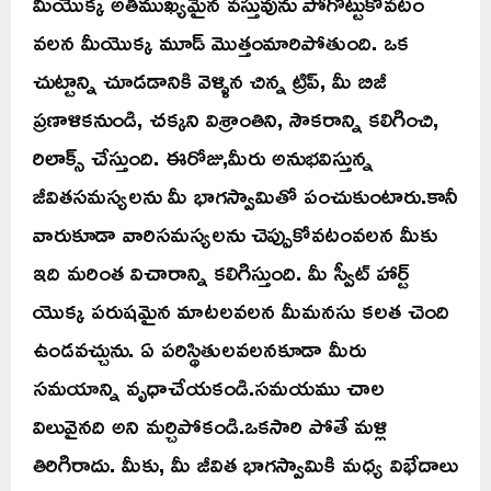
మీయొక్క అతిముఖ్యమైన వస్తువును పోగొట్టుకోవటం
వలన మీయొక్క మూడ్ మొత్తంమారిపోతుంది. ఒక
చుట్టాన్ని చూడడానికి వెళ్ళిన చిన్న ట్రిప్, మీ బిజీ
ప్రణాళికనుండి, చక్కని విశ్రాంతిని, సౌకరాన్ని కలిగించి,
రిలాక్స్ చేస్తుంది. ఈరోజు,మీరు అనుభవిస్తున్న
జీవితసమస్యలను మీ భాగస్వామితో పంచుకుంటారు.కానీ
వారుకూడా వారిసమస్యలను చెప్పుకోవటంవలన మీకు
ఇది మరింత విచారాన్ని కలిగిస్తుంది. మీ స్వీట్ హార్ట్
యొక్క పరుషమైన మాటలవలన మీమనసు కలత చెంది
ఉండవచ్చును. ఏ పరిస్థితులవలనకూడా మీరు
సమయాన్ని వృధాచేయకండి.సమయము చాల
విలువైనది అని మర్చిపోకండి.ఒకసారి పోతే మళ్లి
తిరిగిరాదు. మీకు, మీ జీవిత భాగస్వామికి మధ్య విభేదాలు