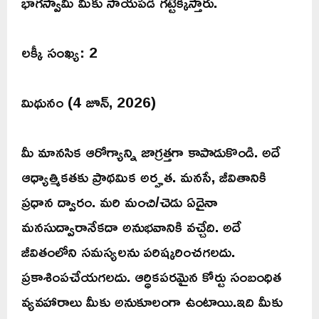
భాగస్వామి మీకు సాయపడి గట్టెక్కిస్తారు.
లక్కీ సంఖ్య: 2
మిథునం (4 జూన్, 2026)
మీ మానసిక ఆరోగ్యాన్ని జాగ్రత్తగా కాపాడుకొండి. అదే
ఆధ్యాత్మికతకు ప్రాథమిక అర్హత. మనసే, జీవితానికి
ప్రధాన ద్వారం. మరి మంచి/చెడు ఏదైనా
మనసుద్వారానేకదా అనుభవానికి వచ్చేది. అదే
జీవితంలోని సమస్యలను పరిష్కరించగలదు.
ప్రకాశింపచేయగలదు. ఆర్ధికపరమైన కోర్టు సంబంధిత
వ్యవహారాలు మీకు అనుకూలంగా ఉంటాయి.ఇది మీకు