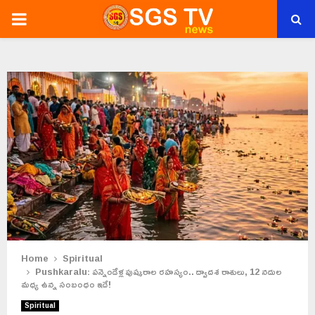
PRIMARY
MENU
Home
Spiritual
Pushkaralu: పన్నెండేళ్ల పుష్కరాల రహస్యం.. ద్వాదశ రాశులు, 12 నదుల
మధ్య ఉన్న సంబంధం ఇదే!
Spiritual