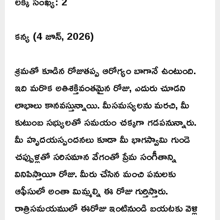
లక్కీ సంఖ్య: 2
కన్య (4 జూన్, 2026)
శ్రమతో కూడిన రోజుతప్ప ఆరోగ్యం బాగానే ఉంటుంది.
ఇది మరొక అతిశక్తివంతమైన రోజు, ఎదురు చూడని
లాభాలు కానవస్తున్నాయి. మీసమస్యలను మరచి, మీ
కుటుంబ సభ్యులతో సమయం చక్కగా గడపనున్నారు.
మీ హృదయస్పందనలు కూడా మీ భాగస్వామి గుండె
చప్పుళ్లతో సరిసమాన వేగంతో ప్రేమ సంగీతాన్ని
వినిపిస్తాయీ రోజు. మీరు చేసిన మంచి పనులకు
ఆఫీసులో అంతా మిమ్మల్ని ఈ రోజు గుర్తిస్తారు.
రాత్రిసమయములో ఈరోజు ఇంటినుండి బయటకు వెళ్లి