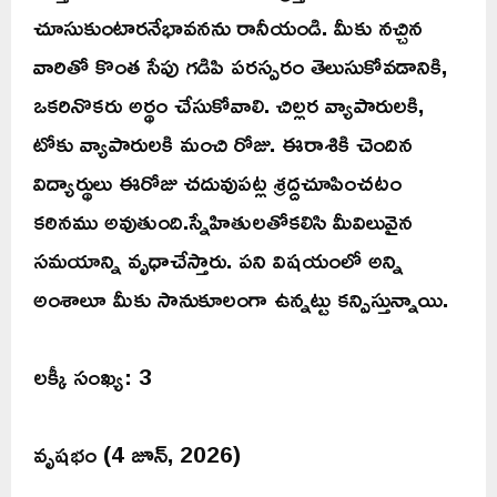
చూసుకుంటారనేభావనను రానీయండి. మీకు నచ్చిన
వారితో కొంత సేపు గడిపి పరస్పరం తెలుసుకోవడానికి,
ఒకరినొకరు అర్థం చేసుకోవాలి. చిల్లర వ్యాపారులకి,
టోకు వ్యాపారులకి మంచి రోజు. ఈరాశికి చెందిన
విద్యార్థులు ఈరోజు చదువుపట్ల శ్రద్దచూపించటం
కఠినము అవుతుంది.స్నేహితులతోకలిసి మీవిలువైన
సమయాన్ని వృధాచేస్తారు. పని విషయంలో అన్ని
అంశాలూ మీకు సానుకూలంగా ఉన్నట్టు కన్పిస్తున్నాయి.
లక్కీ సంఖ్య: 3
వృషభం (4 జూన్, 2026)