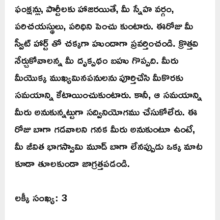
ఫంక్షన్లు, పార్టీలకు హాజరయితే, మీ స్నేహ వర్గం,
పరిచయస్థులు, పరిధిని పెంచు కుంటారు. ఈరోజు మీ
స్వీట్ హార్ట్ తో చక్కగా హుందాగా ప్రవర్తించండి. క్రొత్తవి
నేర్చుకోవాలన్న మీ దృక్పథం బహు గొప్పది. మీరు
మీయొక్క ముఖ్యమినపనులను పూర్తిచేసి మీకొరకు
సమయాన్ని కేటాయించుకుంటారు. కానీ, ఆ సమయాన్ని
మీరు అనుకున్నట్టుగా సద్వినియోగము చేసుకోలేరు. ఈ
రోజు బాగా గడవాలని గనక మీరు అనుకుంటూ ఉంటే,
మీ జీవిత భాగస్వామి మూడ్ బాగా లేనప్పుడు ఒక్క మాట
కూడా తూలకుండా జాగ్రత్తపడండి.
లక్కీ సంఖ్య: 3