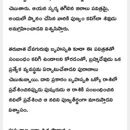
చెబుతారు. ఆయన స్పర్శ తగిలిన జలాలు పవిత్రమై,
అందులో స్నానం చేసిన వారికి పుణ్యం కలిగేలా శివుడు
అనుగ్రహించాడని విశ్వసిస్తారు.
తరువాత దేవగురువు బృహస్పతి కూడా ఈ పవిత్రతతో
సంబంధం కలిగి ఉండాలని కోరడంతో, బ్రహ్మదేవుడు ఒక
ప్రత్యేక వ్యవస్థను ఏర్పాటుచేశాడని పురాణాలు
చెబుతున్నాయి. దాని ప్రకారం బృహస్పతి ఒక్కో రాశిలో
ప్రవేశించినప్పుడు పుష్కరుడు ఆ రాశికి సంబంధించిన
నదిలో ప్రవేశించి ఆ నదిని పుణ్యతీర్థంగా మారుస్తాడని
విశ్వాసం.
పుష్కరాల ఆధ్యాత్మిక ప్రాధాన్యం