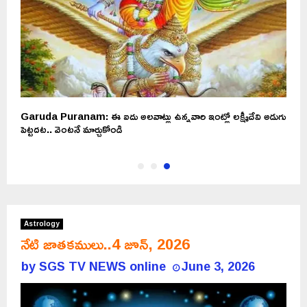
Garuda Puranam: ఈ ఐదు అలవాట్లు ఉన్నవారి ఇంట్లో లక్ష్మీదేవి అడుగు
పెట్టదట.. వెంటనే మార్చుకోండి
Astrology
నేటి జాతకములు..4 జూన్, 2026
by
SGS TV NEWS online
June 3, 2026