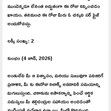
ముందెన్నడూ లేనంత అద్భుతంగా ఈ రోజు కన్పించడం
ఖాయం. తననుంచి ఈ రోజు మీరు ఓ చక్కని సర్ ప్రైజ్
అందుకోవచ్చు.
లక్కీ సంఖ్య: 2
కుంభం (4 జూన్, 2026)
అంతులేని మీ ఆ విశ్వాసం, మరియు సులువుగా పనిజరిగే
ప్రణాళిక, మీ కు ఈరోజు రిలాక్స్ అవడానికి సమయాన్ని
మిగులుస్తుంది. చికాకును అసౌకర్యాన్ని పెంచే ఆర్థిక
సమస్యలు మీ తల్లిదండ్రుల సహాయం అందడంతో
ముగింపుకి వచ్చేలాగ ఉన్నాయి. మీలో కొద్దిమంది,