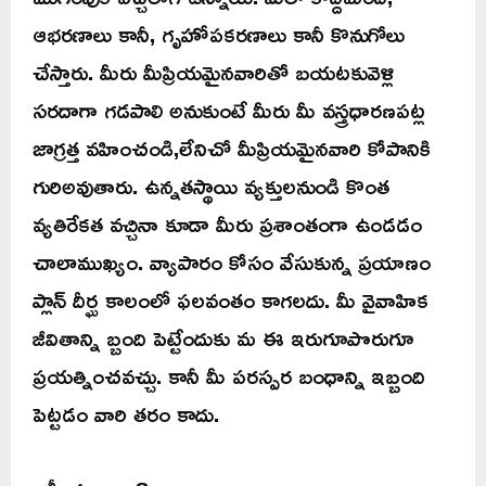
ఆభరణాలు కానీ, గృహోపకరణాలు కానీ కొనుగోలు
చేస్తారు. మీరు మీప్రియమైనవారితో బయటకువెళ్లి
సరదాగా గడపాలి అనుకుంటే మీరు మీ వస్త్రధారణపట్ల
జాగ్రత్త వహించండి,లేనిచో మీప్రియమైనవారి కోపానికి
గురిఅవుతారు. ఉన్నతస్థాయి వ్యక్తులనుండి కొంత
వ్యతిరేకత వచ్చినా కూడా మీరు ప్రశాంతంగా ఉండడం
చాలాముఖ్యం. వ్యాపారం కోసం వేసుకున్న ప్రయాణం
ప్లాన్ దీర్ఘ కాలంలో ఫలవంతం కాగలదు. మీ వైవాహిక
జీవితాన్ని బ్బంది పెట్టేందుకు మ ఈ ఇరుగూపొరుగూ
ప్రయత్నించవచ్చు. కానీ మీ పరస్పర బంధాన్ని ఇబ్బంది
పెట్టడం వారి తరం కాదు.