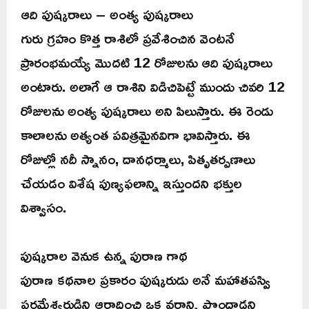
ఆది పుష్కరాలు – అంత్య పుష్కరాలు
గురు గ్రహం కొత్త రాశిలో ప్రవేశించిన వెంటనే
ప్రారంభమయ్యే మొదటి 12 రోజులను ఆది పుష్కరాలు
అంటారు. అలాగే ఆ రాశిని విడిచిపెట్టే ముందు చివరి 12
రోజులను అంత్య పుష్కరాలు అని పిలుస్తారు. ఈ రెండు
కాలాలను అత్యంత పవిత్రమైనవిగా భావిస్తారు. ఈ
రోజుల్లో నదీ స్నానం, దానధర్మాలు, పితృతర్పణాలు
చేయడం విశేష పుణ్యఫలాన్ని ఇస్తుందని భక్తుల
విశ్వాసం.
పుష్కరాల వెనుక ఉన్న పురాణ గాథ
పురాణ కథనాల ప్రకారం పుష్కరుడు అనే మహాతపస్వి
పరమేశ్వరుడిని ఆరాధించి ఒక వరాన్ని పొందాడని