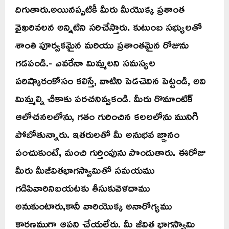
దిగుతారు.అయినప్పటికీ మీరు మీయొక్క ప్రశాంత
వైఖరివలన అన్నిటిని సరిచేస్తారు. కుటుంబ సభ్యులతో
శాంతి పూర్వకమైన మరియు ప్రశాంతమైన రోజును
గడపండి.- ఎవరేనా మిమ్మలని సమస్యల
పరిష్కారంకోసం కలిస్తే, వాటిని పెడచెవిన పెట్టండి, అవి
మిమ్మల్ని చీకాకు పరచనివ్వకండి. మీరు రొమాంటిక్
ఆలోచనలలోను, గతం గురించిన కలలలోను మునిగి
పోబోతున్నారు. ఇతరులతో మీ అనుభవ జ్ఞానం
పంచుకుంటే, మంచి గుర్తింపును పొందుతారు. ఈరోజు
మీరు మీజీవితభాగస్వామితో సమయము
గడిపివారినిబయటకు తీసుకువెళదాము
అనుకుంటారు,కానీ వారియొక్క అనారోగ్యము
కారణముగా ఆపని చేయలేరు. మీ జీవిత భాగస్వామి