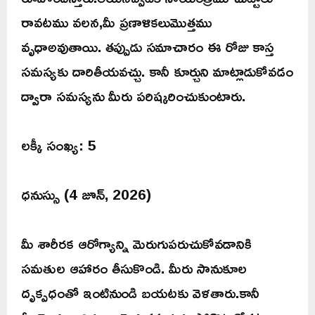
రావటము వలన,మీ ప్రణాళికలుమొత్తము
వృధాఅవుతాయి. తప్పుడు సమాచారం ఈ రోజు కాస్త
సమస్యకు దారితీయవచ్చు. కానీ కూర్చుని మాట్లాడుకోవడం
ద్వారా సమస్యను మీరు పరిష్కరించుకుంటారు.
లక్కీ సంఖ్య: 5
ధనుస్సు (4 జూన్, 2026)
మీ శారీరక ఆరోగ్యాన్ని మెరుగుపరుచుకోవడానికి
సమతుల ఆహారం తీసుకొండి. మీరు సానుకూల
దృక్పధంతో ఇంటినుండి బయటకు వెళతారు.కానీ