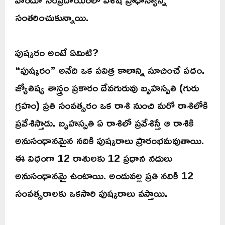
సంతరించుకున్నాయి.
పుష్కరం అంటే ఏమిటి?
“పుష్కరం” అనేది ఒక పవిత్ర కాలాన్ని సూచించే పదం.
జ్యోతిష్య శాస్త్రం ప్రకారం దేవగురువు బృహస్పతి (గురు
గ్రహం) ప్రతి సంవత్సరం ఒక రాశి నుంచి మరో రాశిలోకి
ప్రవేశిస్తాడు. బృహస్పతి ఏ రాశిలో ప్రవేశిస్తే ఆ రాశికి
అనుసంధానమైన నదికి పుష్కరాలు ప్రారంభమవుతాయి.
ఈ విధంగా 12 రాశులకు 12 ప్రధాన నదులు
అనుసంధానమై ఉంటాయి. అందువల్ల ప్రతి నదికి 12
సంవత్సరాలకు ఒకసారి పుష్కరాలు వస్తాయి.