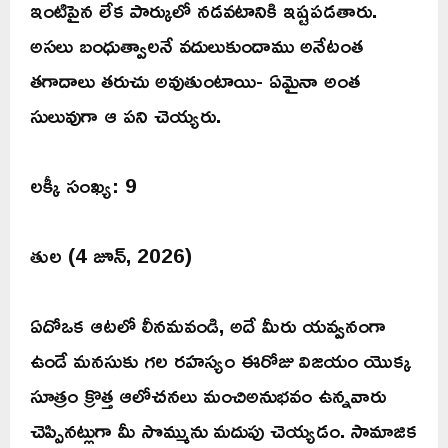
ఇంటిపైన లేక పార్కులో నడవటానికి ఇష్టపడతారు.
అసలు బంధుత్వాలనే వదులుకుందాము అనేటంత
తగాదాలు తరుచు అవుతుంటాయి- ఏమైనా అంత
సులువుగా ఆ పని చెయ్యరు.
లక్కీ సంఖ్య: 9
తుల (4 జూన్, 2026)
ఏదోఒక ఆటలో లీనమవండి, అదే మీరు యవ్వనంగా
ఉండే మనసుకు గల రహస్యం ఈరోజు విజయం యొక్క
సూత్రం క్రొత్త ఆలోచనలు మంచిఅనుభవం ఉన్నవారు
చెప్పినట్లుగా మీ సొమ్మును మదుపు చెయ్యడం. సామాజిక