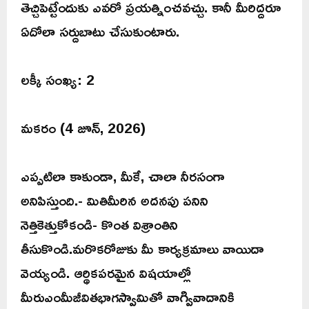
తెచ్చిపెట్టేందుకు ఎవరో ప్రయత్నించవచ్చు. కానీ మీరిద్దరూ
ఏదోలా సర్దుబాటు చేసుకుంటారు.
లక్కీ సంఖ్య: 2
మకరం (4 జూన్, 2026)
ఎప్పటిలా కాకుండా, మీకే, చాలా నీరసంగా
అనిపిస్తుంది.- మితిమీరిన అదనపు పనిని
నెత్తికెత్తుకోకండి- కొంత విశ్రాంతిని
తీసుకొండి.మరొకరోజుకు మీ కార్యక్రమాలు వాయిదా
వెయ్యండి. ఆర్థికపరమైన విషయాల్లో
మీరుఎంమీజీవితభాగస్వామితో వాగ్వివాదానికి