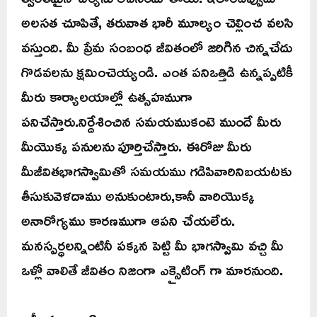
అలసత చూపితే, తరువాత భారీ మూల్యం చెల్లించ వలసి
వస్తుంది. మీ ప్రేమ సంబంధ జీవితంలో జరిగిన చిన్నచేదు
గొడవలను క్షమించెయ్యండి. ఎంత పనిఒత్తిడి ఉన్నప్పటికీ
మీరు కార్యాలయాల్లో ఉత్సహముగా
పనిచేస్తారు.నిర్దేశించిన సమయముకంటె ముందే మీరు
మీయొక్క పనులను పూర్తిచేస్తారు. ఈరోజు మీరు
మీజీవితభాగస్వామితో సమయము గడిపివారినిబయటకు
తీసుకువెళదాము అనుకుంటారు,కానీ వారియొక్క
అనారోగ్యము కారణముగా ఆపని చేయలేరు.
మనస్పర్ధలన్నింటినీ పక్కన పెట్టి మీ భాగస్వామి వచ్చి మీ
ఒళ్లో వాలితే జీవితం నిజంగా ఎక్సైటింగ్ గా మారనుంది.