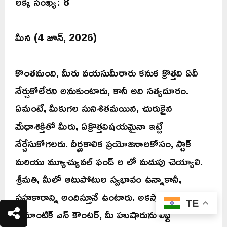
లక్కీ సంఖ్య: 8
మీన (4 జూన్, 2026)
కొంతమంది, మీరు వయసుమీరారు కనుక క్రొత్తవి ఏవీ
నేర్చుకోలేరని అనుకుంటారు, కానీ అది సత్యదూరం.
ఏమంటే, మీకుగల సునిశితమయిన, చురుకైన
మేధాశక్తితో మీరు, ఏక్రొత్తవిషయమైనా ఇట్టే
నేర్చేసుకోగలరు. దీర్ఘకాలిక ప్రయోజనాలకోసం, స్టాక్
మరియు మ్యూచ్యువల్ ఫండ్ ల లో మదుపు చెయ్యాలి.
శ్రీమతి, మీలో ఆటుపోటుల స్వభావం ఉన్నాకానీ,
సహకారాన్ని అందిస్తూనే ఉంటారు. అకస్మాత్తుగా జరిగే
TE
రొమాంటిక్ ఎన్ కౌంటర్, మీ హుషారును లిఫ్ట్