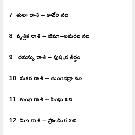
7 తులా రాశి – కావేరి నది
8 వృశ్చిక రాశి – భీమా–అమరజ నది
9 ధనుస్సు రాశి – పుష్కర తీర్థం
10 మకర రాశి – తుంగభద్రా నది
11 కుంభ రాశి – సింధు నది
12 మీన రాశి – ప్రాణహిత నది