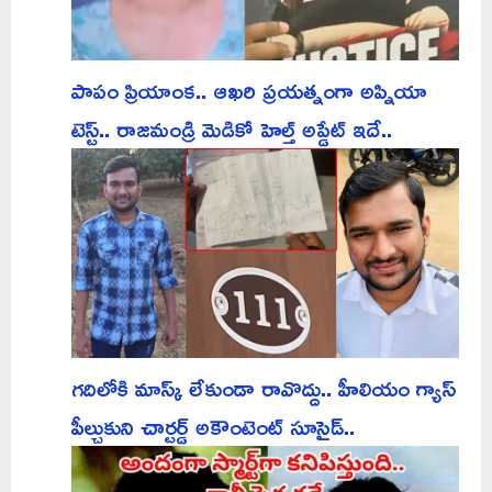
పాపం ప్రియాంక.. ఆఖరి ప్రయత్నంగా అప్నియా
టెస్ట్.. రాజమండ్రి మెడికో హెల్త్ అప్డేట్ ఇదే..
గదిలోకి మాస్క్ లేకుండా రావొద్దు.. హీలియం గ్యాస్
పీల్చుకుని చార్టర్డ్ అకౌంటెంట్ సూసైడ్..