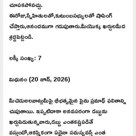
చూపకపోవచ్చు.
ఈరోజు,స్నేహితులతో,కుటుంబసభ్యులతో షాపింగ్
చేస్తారు,ఆనందముగా గడుపుతారు.మీయొక్క ఖర్చులమీద
శ్రద్దపెట్టండి.
లక్కీ సంఖ్య: 7
మిథునం (20 జూన్, 2026)
మీచెడుఅలవాట్లుమీపై భీభత్సమైన పైను ప్రమాధ్ ఫలితాన్ని
చుపుతాయి. ఇప్పటిదాకా అనవసరంగా డబ్బును
ఖర్చుపెడుతున్నవారు,డబ్బు ఎంతకష్టపడితే
వస్తుందో,ఆకస్మికంగా ఏదైనా సమస్యవస్తే ఎంత