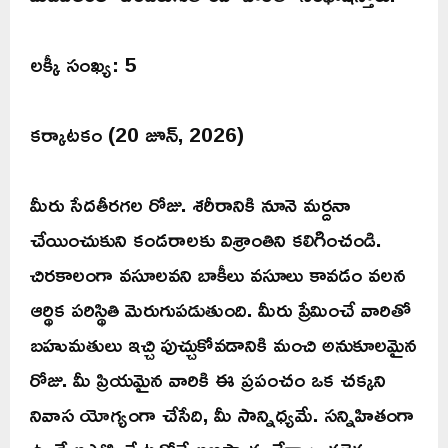
లక్కీ సంఖ్య: 5
కర్కాటకం (20 జూన్, 2026)
మీరు సేదతీరగల రోజు. శరీరానికి నూనె మర్దనా
చేయించుకుని కండరాలకు విశ్రాంతిని కలిగించండి.
చిరకాలంగా వసూలవని బాకీలు వసూలు కావడం వలన
ఆర్థిక పరిస్థితి మెరుగుపడుతుంది. మీరు ప్రేమించే వారితో
బహుమతులు ఇచ్చి పుచ్చుకోవడానికి మంచి అనుకూలమైన
రోజు. మీ ప్రియమైన వారికి ఈ ప్రపంచం ఒక చక్కని
నివాస యోగ్యంగా చేసేది, మీ సాన్నిధ్యమే. సన్నిహితంగా