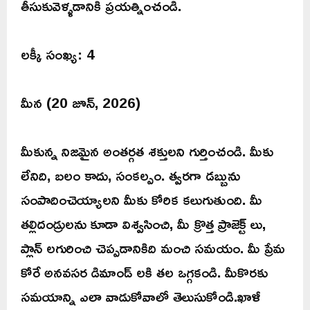
తీసుకువెళ్ళడానికి ప్రయత్నించండి.
లక్కీ సంఖ్య: 4
మీన (20 జూన్, 2026)
మీకున్న నిజమైన అంతర్గత శక్తులని గుర్తించండి. మీకు
లేనిది, బలం కాదు, సంకల్పం. త్వరగా డబ్బును
సంపాదించెయ్యాలని మీకు కోరిక కలుగుతుంది. మీ
తల్లిదండ్రులను కూడా విశ్వసించి, మీ క్రొత్త ప్రాజెక్ట్ లు,
ప్లాన్ లగురించి చెప్పడానికిది మంచి సమయం. మీ ప్రేమ
కోరే అనవసర డిమాండ్ లకి తల ఒగ్గకండి. మీకొరకు
సమయాన్ని ఎలా వాడుకోవాలో తెలుసుకోండి.ఖాళీ