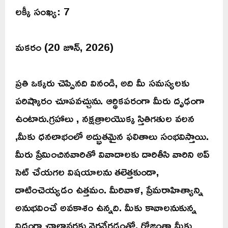
లక్కీ సంఖ్య: 7
మకరం (20 జూన్, 2026)
ప్రతి ఒక్కరు చెప్పినది వినండి, అది మీ సమస్యలకు
పరిష్కారం చూపవచ్చును. ఆర్థికపరంగా మీరు దృఢంగా
ఉంటారు.గ్రహాలు , నక్షత్రాలయొక్క స్తితిగతుల వలన
,మీకు ధనలాభంలో అద్భుతమైన ఫలితాలు సంభవిస్తాయి.
మీరు ప్రేమించినవారితో వివాదాలకు దారితీసి వారిని అప్
సెట్ చేయగల విషయాలను తలెత్తకుండా,
దాటించెయ్యడం ఉత్తమం. మీరివాళ, ప్రేమరాహిత్యాన్ని
అనుభవించే అవకాశం ఉన్నది. మీకు కావాలనుకున్న
విధంగా చాలావరకు నెరవేరడంతో, రోజంతా మీకు