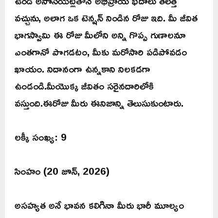
ఉండే అసోసియేట్లతోనే అభిప్రాయ భేదాలు తలెత్త
వచ్చును, అలాగ ఒక టెన్షన్ నిండిన రోజు ఇది. మీ జీవిత
భాగస్వామి ఈ రోజు మీలోని అన్ని గొప్ప గుణాలనూ
ఎంతగానో పొగడటం, మీకు మరోసారి పడిపోవడం
ఖాయం. నిదానంగా ఉన్నకాని నిలకడగా
ఉండండి.మీయొక్క జీవితం సరైనదారిలోకి
వస్తుంది.ఈరోజు మీరు ఈనిజాన్ని తెలుసుకుంటారు.
లక్కీ సంఖ్య: 9
సింహం (20 జూన్, 2026)
అసహ్యత అనే భావన కలిగినా మీరు భారీ మూల్యం