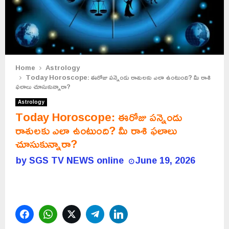
Home
Astrology
Today Horoscope: ఈరోజు పన్నెండు రాశులకు ఎలా ఉంటుంది? మీ రాశి
ఫలాలు చూసుకున్నారా?
Astrology
Today Horoscope: ఈరోజు పన్నెండు
రాశులకు ఎలా ఉంటుంది? మీ రాశి ఫలాలు
చూసుకున్నారా?
by
SGS TV NEWS online
June 19, 2026
Facebook
WhatsApp
Twitter
Telegram
LinkedIn