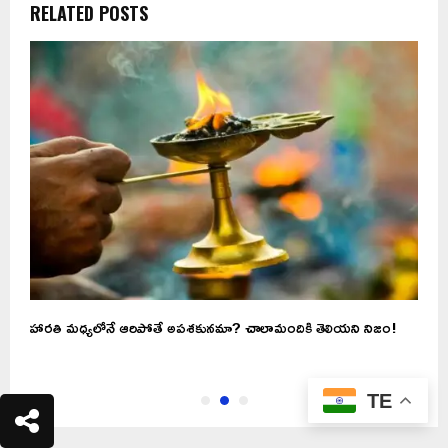
RELATED POSTS
హారతి మధ్యలోనే ఆరిపోతే అపశకునమా? చాలామందికి తెలియని నిజం!
ఈ
ఉ
TE