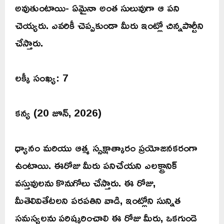
అవుతుంటాయి- ఏమైనా అంత సులువుగా ఆ పని
చెయ్యరు. ఎవరికీ చెప్పకుండా మీరు ఇంట్లో చిన్నపార్టీని
చేస్తారు.
లక్కీ సంఖ్య: 7
కన్య (20 జూన్, 2026)
ధ్యానం మరియు ఆత్మ స్సక్షాత్కారం ప్రయోజనకరంగా
ఉంటాయి. ఈరోజు మీరు పనిచేయని ఎలక్ట్రానిక్
వస్తువులను కొనుగోలు చేస్తారు. ఈ రోజు,
మీతెలివితేటలని పరపతిని వాడి, ఇంట్లోని సున్నిత
సమస్యలను పరిష్కరించాలి ఈ రోజు మీరు, ఒకగుండె