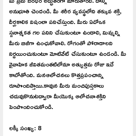
మీ ప్రేమ బంధం అద్భుతంగా మారుతోంది. దాన్ని
అనుభూతి చెందండి. మీ శరీర వ్యవస్థలోని తక్కువ శక్తి,
దీర్ఘకాలిక విషంలా పనిచేస్తుంది. మీరు ఏదోఒక
స్జనాత్మకత గల పనిని చేసుకుంటూ ఉండాలి, మిమ్మల్ని
మీరు బిజీగా ఉంఛుకోవాలి. రోగంతో పోరాడాలని
నిర్ణయించుకుంటూ మోటివేట్ చేసుకుంటూ ఉండండి. మీ
వైవాహిక జీవితమంతటిలోనూ అత్యుత్తమ రోజు ఇదే
కాబోతోంది. మనఆలోచనలు కొత్తప్రపంచాన్ని
రూపొందిస్తాయి.కావున మీరు మంచిపుస్తకాలు
చదువుకొనుటద్వారా మీయొక్క ఆలోచనాశక్తిని
పెంపొందించుకోండి.
లక్కీ సంఖ్య: 8