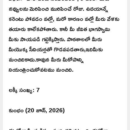
నవ్వులను మెరిపించి మురిపించే రోజు. ఉదయాన్నే
కరెంటు పోవడం వల్లో, మరో కారణం వల్లో మీరు వేళకు
తయారు కాలేకపోతారు. కానీ మీ జీవిత భాగస్వామి
మీకు సాయపడి గట్టెక్కిస్తారు. పాఠశాలలో మీరు
మీయొక్క సీనియర్లతో గొడవపడతారు,ఇదిమీకు
మంచిదికాదు.కావున మీరు మీకోపాన్ని
నియంత్రించుకోవటము మంచిది.
లక్కీ సంఖ్య: 7
కుంభం (20 జూన్, 2026)