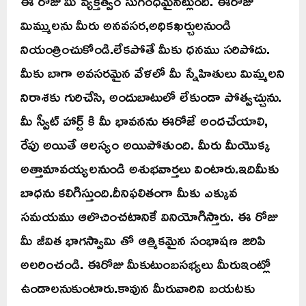
ఈ రోజు మీ వ్యక్తిత్వం సుగంధమైనట్లుంది. ఈరోజు
మిమ్ములను మీరు అనవసర,అధికఖర్చులనుండి
నియంత్రించుకోండి.లేకపోతే మీకు ధనము సరిపోదు.
మీకు బాగా అవసరమైన వేళలో మీ స్నేహితులు మిమ్మలని
నిరాశకు గురిచేసి, అందుబాటులో లేకుండా పోత్వచ్చును.
మీ స్వీట్ హార్ట్ కి మీ భావనను ఈరోజే అందచేయాలి,
రేపు అయితే ఆలస్యం అయిపోతుంది. మీరు మీయొక్క
అత్తామావయ్యలనుండి అశుభవార్తలు వింటారు.ఇదిమీకు
బాధను కలిగిస్తుంది.దీనిఫలితంగా మీకు ఎక్కువ
సమయము ఆలొచించటానికే వినియోగిస్తారు. ఈ రోజు
మీ జీవిత భాగస్వామి తో ఆత్మికమైన సంభాషణ జరిపి
అలరించండి. ఈరోజు మీకుటుంబసభ్యలు మీరుఇంట్లో
ఉండాలనుకుంటారు.కావున మీరువారిని బయటకు