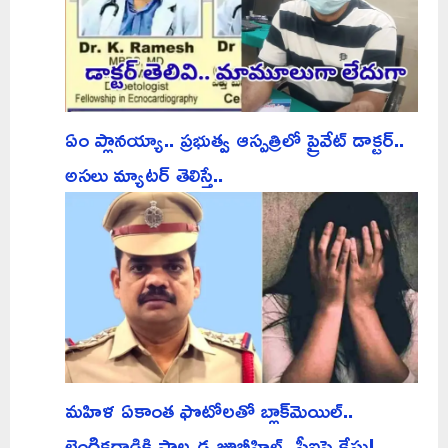
ఏం ప్లానయ్యా.. ప్రభుత్వ ఆస్పత్రిలో ప్రైవేట్ డాక్టర్..
అసలు మ్యాటర్ తెలిస్తే..
మహిళ ఏకాంత ఫొటోలతో బ్లాక్‌మెయిల్..
లైంగికదాడికి పాల్పడ్డ జూబ్లీహిల్స్ సీఐపై కేసు!