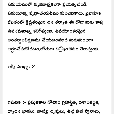
సమయములో సృజనాత్మకంగా ప్రయత్నిచండి.
సమయాన్ని వృధాచేయటము మంచిదికాదు. వైవాహిక
జీవితంలో క్లిష్టతరమైన దశ తర్వాత ఈ రోజు మీకు కాస్త
ఉపశమనాన్ని కలిగిస్తుంది. ఉపయోగకరమైన
అంతర్జాలవీక్షణము చేయటంవలన మీకుమంచిగా
అర్ధంచేసుకోవటం,లోతుగా విశ్లేషించటం తెలుస్తుంది.
లక్కీ సంఖ్య: 2
గమనిక :- ప్రస్తుతకాల గోచార గ్రహస్థితి, దశాంతర్ధశ,
ద్వాదశ భావలు, వాటిపై దృష్టులు, ఉచ్చ నీచ స్థానాలు,