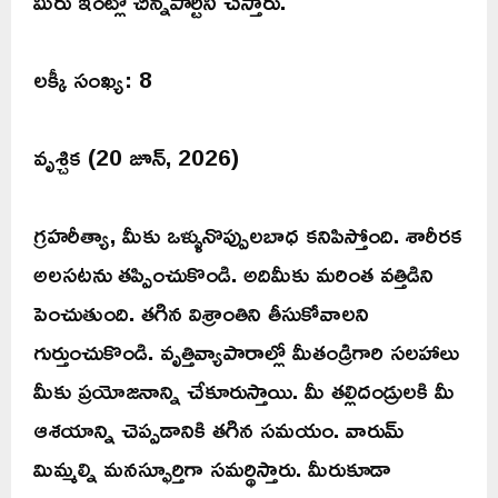
మీరు ఇంట్లో చిన్నపార్టీని చేస్తారు.
లక్కీ సంఖ్య: 8
వృశ్చిక (20 జూన్, 2026)
గ్రహరీత్యా, మీకు ఒళ్ళునొప్పులబాధ కనిపిస్తోంది. శారీరక
అలసటను తప్పించుకొండి. అదిమీకు మరింత వత్తిడిని
పెంచుతుంది. తగిన విశ్రాంతిని తీసుకోవాలని
గుర్తుంచుకొండి. వృత్తివ్యాపారాల్లో మీతండ్రిగారి సలహాలు
మీకు ప్రయోజనాన్ని చేకూరుస్తాయి. మీ తల్లిదండ్రులకి మీ
ఆశయాన్ని చెప్పడానికి తగిన సమయం. వారుమ్
మిమ్మల్ని మనస్ఫూర్తిగా సమర్థిస్తారు. మీరుకూడా