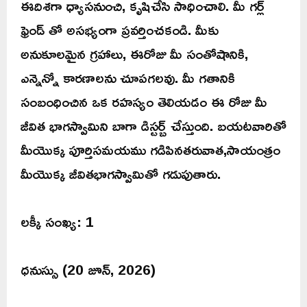
ఈదిశగా ధ్యాసనుంచి, కృషిచేసి సాధించాలి. మీ గర్ల్
ఫ్రెండ్ తో అసభ్యంగా ప్రవర్తించకండి. మీకు
అనుకూలమైన గ్రహాలు, ఈరోజు మీ సంతోషానికి,
ఎన్నెన్నో కారణాలను చూపగలవు. మీ గతానికి
సంబంధించిన ఒక రహస్యం తెలియడం ఈ రోజు మీ
జీవిత భాగస్వామిని బాగా డిస్టర్బ్ చేస్తుంది. బయటవారితో
మీయొక్క పూర్తిసమయము గడిపినతరువాత,సాయంత్రం
మీయొక్క జీవితభాగస్వామితో గడుపుతారు.
లక్కీ సంఖ్య: 1
ధనుస్సు (20 జూన్, 2026)