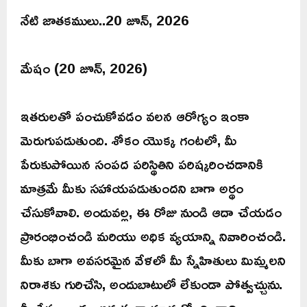
నేటి జాతకములు..20 జూన్, 2026
మేషం (20 జూన్, 2026)
ఇతరులతో పంచుకోవడం వలన ఆరోగ్యం ఇంకా
మెరుగుపడుతుంది. శోకం యొక్క గంటలో, మీ
పేరుకుపోయిన సంపద పరిస్థితిని పరిష్కరించడానికి
మాత్రమే మీకు సహాయపడుతుందని బాగా అర్థం
చేసుకోవాలి. అందువల్ల, ఈ రోజు నుండి ఆదా చేయడం
ప్రారంభించండి మరియు అధిక వ్యయాన్ని నివారించండి.
మీకు బాగా అవసరమైన వేళలో మీ స్నేహితులు మిమ్మలని
నిరాశకు గురిచేసి, అందుబాటులో లేకుండా పోత్వచ్చును.