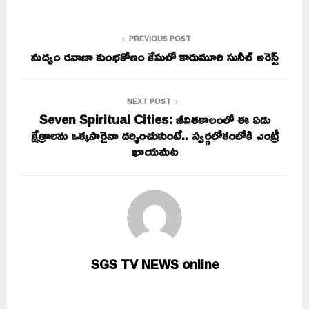
PREVIOUS POST
మద్యం రవాణా కుంభకోణం కేసులో కారుమూరి సునీల్ అరెస్ట్
NEXT POST
Seven Spiritual Cities: జీవితకాలంలో ఈ ఏడు
క్షేత్రాలను ఒక్కసారైనా దర్శించుకుంటే.. స్వర్గలోకంలోకి ఎంట్రీ
ఖాయమట
SGS TV NEWS online