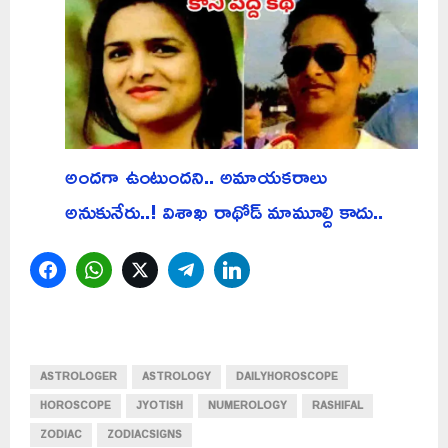
అందగా ఉంటుందని.. అమాయకరాలు
అనుకునేరు..! విశాఖ రాథోడ్ మామూల్ది కాదు..
Facebook
WhatsApp
Twitter
Telegram
LinkedIn
ASTROLOGER
ASTROLOGY
DAILYHOROSCOPE
HOROSCOPE
JYOTISH
NUMEROLOGY
RASHIFAL
ZODIAC
ZODIACSIGNS