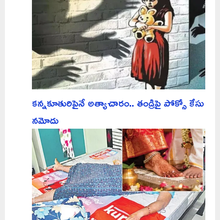
కన్నకూతురిపైనే అత్యాచారం.. తండ్రిపై పోక్సో కేసు
నమోదు