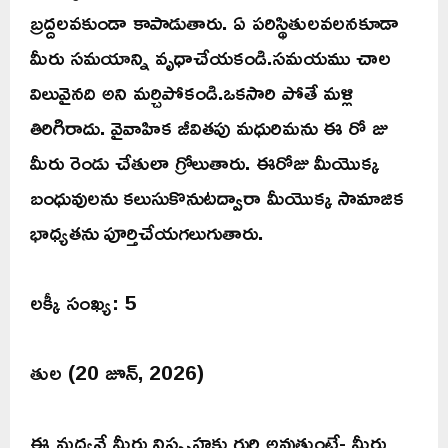
బ్రద్దలవకుండా కాపాడుతారు. ఏ పరిస్థితులవలనకూడా
మీరు సమయాన్ని వృధాచేయకండి.సమయము చాల
విలువైనది అని మర్చిపోకండి.ఒకసారి పోతే మళ్లి
తిరిగిరాదు. వైవాహిక జీవితపు మధురిమను ఈ రో జు
మీరు రెండు చేతులా గ్రోలుతారు. ఈరోజు మీయొక్క
బంధువులను కలుసుకొనుటద్వారా మీయొక్క సామాజిక
భాధ్యతను పూర్తిచేయగలుగుతారు.
లక్కీ సంఖ్య: 5
తుల (20 జూన్, 2026)
ఈ మధ్యనే మీరు నిస్పృహకు గురి అవుతుంటే- మీరు