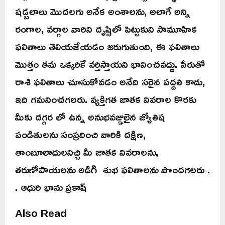
షడ్బలాలు మొదలగు అనేక అంశాలను, అలాగే అన్ని
రంగాల, వర్గాల వారిని దృష్టిలో పెట్టుకుని సామూహిక
ఫలితాలు తెలియజేయడం జరుగుతుంది, ఈ ఫలితాలు
మొత్తం తమ ఒక్కరికే వర్తిస్తాయని భావించవద్దు. పేరుతో
రాశి ఫలితాలు చూసుకోవడం అనేది సరైన పద్దతి కాదు,
ఇది గమనించగలరు. వ్యక్తిగత జాతక వివరాల కొరకు
మీకు దగ్గర లో ఉన్న అనుభవజ్ఞులైన జ్యోతిష
పండితులను సంప్రదించి వారికి దక్షిణ,
తాంబూలాదులనిచ్చి మీ జాతక వివరాలను,
తరుణోపాయలను అడిగి శుభ ఫలితాలను పొందగలరు .
. ఆధురి భాను ప్రకాష్
Also Read