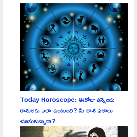
Today Horoscope: ఈరోజు పన్నెండు
రాశులకు ఎలా ఉంటుంది? మీ రాశి ఫలాలు
చూసుకున్నారా?