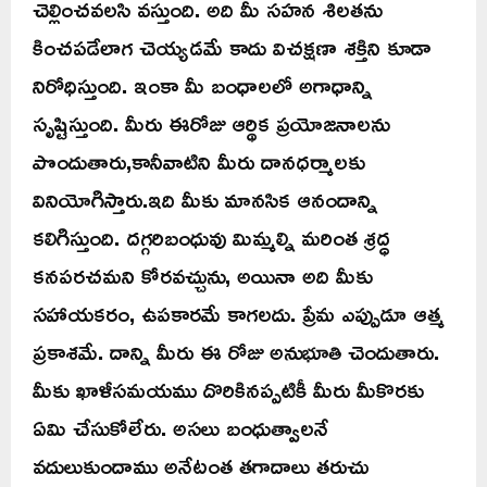
చెల్లించవలసి వస్తుంది. అది మీ సహన శిలతను
కించపడేలాగ చెయ్యడమే కాదు విచక్షణా శక్తిని కూడా
నిరోధిస్తుంది. ఇంకా మీ బంధాలలో అగాధాన్ని
సృష్టిస్తుంది. మీరు ఈరోజు ఆర్థిక ప్రయోజనాలను
పొందుతారు,కానీవాటిని మీరు దానధర్మాలకు
వినియోగిస్తారు.ఇది మీకు మానసిక ఆనందాన్ని
కలిగిస్తుంది. దగ్గరిబంధువు మిమ్మల్ని మరింత శ్రద్ధ
కనపరచమని కోరవచ్చును, అయినా అది మీకు
సహాయకరం, ఉపకారమే కాగలదు. ప్రేమ ఎప్పుడూ ఆత్మ
ప్రకాశమే. దాన్ని మీరు ఈ రోజు అనుభూతి చెందుతారు.
మీకు ఖాళీసమయము దొరికినప్పటికీ మీరు మీకొరకు
ఏమి చేసుకోలేరు. అసలు బంధుత్వాలనే
వదులుకుందాము అనేటంత తగాదాలు తరుచు