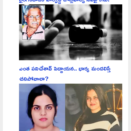
ఎంత పనిచేశావ్ పెద్దాయన.. భార్య మందలిస్తే
చనిపోవాలా?