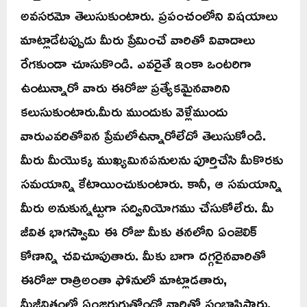
అవసరమో తెలుసుకుంటారు. ప్రపంచంలోని విషయాలు
మాట్లాడేటప్పుడు మీరు ప్రేమించే వారితో వివాదాలు
రేగకుండా చూసుకొండి. ఎవరైతే ఇంకా ఒంటరిగా
ఉంటున్నారో వారు ఈరోజు ప్రత్యేకమైనవారిని
కలుసుకుంటారు.మీరు ముందుకు వెళ్లేముందు
వారుఎవరితోఐన ప్రేమలోఉన్నారోలేదో తెలుసుకోండి.
మీరు మీయొక్క ముఖ్యమినపనులను పూర్తిచేసి మీకొరకు
సమయాన్ని కేటాయించుకుంటారు. కానీ, ఆ సమయాన్ని
మీరు అనుకున్నట్టుగా సద్వినియోగము చేసుకోలేరు. మీ
జీవిత భాగస్వామి ఈ రోజు మీకు తనలోని ఏంజెలిక్
కోణాన్ని చవిచూపుతారు. మీకు బాగా దగ్గరైనవారితో
ఈరోజు రాత్రిఅంతా ఫోనులో మాట్లాడతారు,
మీజీవితంలో ఏంజరుగుతోందో వారితో సంభాషిస్తారు.