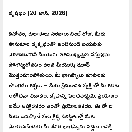
వృషభం (20 జూన్, 2026)
వినోదం, కులాసాలు సరదాలు నిండే రోజు. మీరు
సానుకూల దృక్పధంతో ఇంటినుండి బయటకు
వెళతారు.కానీ మీయొక్క అతిముఖ్యమైన వస్తువును
పోగొట్టుకోవటం వలన మీయొక్క మూడ్
మొత్తంమారిపోతుంది. మీ భాగస్వామి మాటలకు
లొంగడం కష్టం. – మీరు ప్రేమించిన వ్యక్తి లో మీ కరకు
ఆలోచనా విధానం, ద్వేషాన్ని పెంచవచ్చును. ప్రయాణం
అనేది ఆహ్లాదకరం ఎంతో ప్రయోజనకరం. ఈ రో జు
మీరు ఎదుర్కొనే పలు క్లిష్ట పరిస్థితుల్లో మీకు
సాయపడేందుకు మీ జీవిత భాగస్వామి పెద్దగా ఆసక్తి