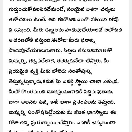
గుర్తుంచుకోవలసినదేమంటే, సరియైన దిశగా చర్యలు
ఆలోచనలు ఉంటే, అది ఈరోజునఎంతో హాయిని రిలీఫ్
ని ఇస్తుంది. మీరు డబ్బులను పొదుపుచేయాలనే ఆలోచన
ఆచరణలోకి వస్తుంది.ఈరోజు మీరు ధనాన్ని
పొదుపుచేయగలుగుతారు. పిల్లలు తమవిజయాలతో
మిమ్మల్ని, గర్వపడేలాగ, తలెత్తుకునేలా చేస్తారు. మీ
ప్రియమైన వ్యక్తి మీకు బోలెడు సంతోషాన్ని
తెస్తున్నట్లున్నారు,కనుక మీ ఎనర్జీ స్థాయి చాలా ఎక్కువ.
మీలో కొంతమంది దూరప్రయాణానికి సిద్ధమవుతారు,
బాగా అలసట ఉన్న కానీ బాగా ప్రశంసలను తెస్తుంది.
మిమ్మల్ని సంతోషపెట్టేందుకు మీ జీవిత భాగస్వామి ఈ
రోజు అన్ని ప్రయత్నాలూ చేస్తారు. ఎవరికీ చెప్పకుండా