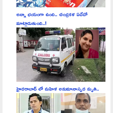
అన్నా భయంగా ఉంది.. చంద్రకళ ఏదేదో
మాట్లాడుతుంది..!
హైదరాబాద్ లో మహిళ అనుమానాస్పద మృతి..