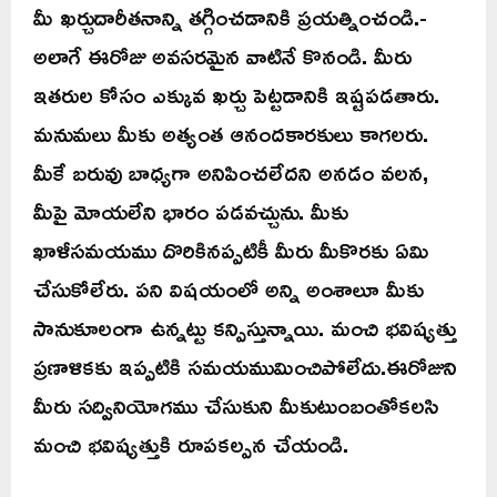
మీ ఖర్చుదారీతనాన్ని తగ్గించడానికి ప్రయత్నించండి.-
అలాగే ఈరోజు అవసరమైన వాటినే కొనండి. మీరు
ఇతరుల కోసం ఎక్కువ ఖర్చు పెట్టడానికి ఇష్టపడతారు.
మనుమలు మీకు అత్యంత ఆనందకారకులు కాగలరు.
మీకే బరువు బాధ్యగా అనిపించలేదని అనడం వలన,
మీపై మోయలేని భారం పడవచ్చును. మీకు
ఖాళీసమయము దొరికినప్పటికీ మీరు మీకొరకు ఏమి
చేసుకోలేరు. పని విషయంలో అన్ని అంశాలూ మీకు
సానుకూలంగా ఉన్నట్టు కన్పిస్తున్నాయి. మంచి భవిష్యత్తు
ప్రణాళికకు ఇప్పటికి సమయముమించిపోలేదు.ఈరోజుని
మీరు సద్వినియోగము చేసుకుని మీకుటుంబంతోకలసి
మంచి భవిష్యత్తుకి రూపకల్పన చేయండి.